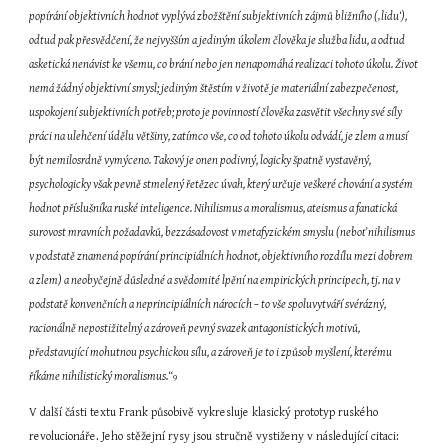
popírání objektivních hodnot vyplývá zbožštění subjektivních zájmů bližního (‚lidu‘), 
odtud pak přesvědčení, že nejvyšším a jediným úkolem člověka je služba lidu, a odtud 
asketická nenávist ke všemu, co brání nebo jen nenapomáhá realizaci tohoto úkolu. Život 
nemá žádný objektivní smysl; jediným štěstím v životě je materiální zabezpečenost, 
uspokojení subjektivních potřeb; proto je povinností člověka zasvětit všechny své síly 
práci na ulehčení údělu většiny, zatímco vše, co od tohoto úkolu odvádí, je zlem a musí 
být nemilosrdně vymýceno. Takový je onen podivný, logicky špatně vystavěný, 
psychologicky však pevně stmelený řetězec úvah, který určuje veškeré chování a systém 
hodnot příslušníka ruské inteligence. Nihilismus a moralismus, ateismus a fanatická 
surovost mravních požadavků, bezzásadovost v metafyzickém smyslu (neboť nihilismus 
v podstatě znamená popírání principiálních hodnot, objektivního rozdílu mezi dobrem 
a zlem) a neobyčejně důsledné a svědomité lpění na empirických principech, tj. na v 
podstatě konvenčních a neprincipiálních nárocích – to vše spoluvytváří svérázný, 
racionálně nepostižitelný a zároveň pevný svazek antagonistických motivů, 
představující mohutnou psychickou sílu, a zároveň je to i způsob myšlení, kterému 
říkáme nihilistický moralismus.“
9
V další části textu Frank působivě vykresluje klasický prototyp ruského 
revolucionáře. Jeho stěžejní rysy jsou stručně vystiženy v následující citaci: