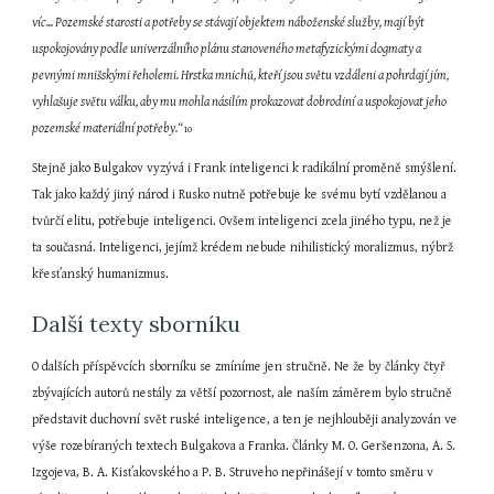
víc... Pozemské starosti a potřeby se stávají objektem náboženské služby, mají být 
uspokojovány podle univerzálního plánu stanoveného metafyzickými dogmaty a 
pevnými mnišskými řeholemi. Hrstka mnichů, kteří jsou světu vzdáleni a pohrdají jím, 
vyhlašuje světu válku, aby mu mohla násilím prokazovat dobrodiní a uspokojovat jeho 
pozemské materiální potřeby.“
10
Stejně jako Bulgakov vyzývá i Frank inteligenci k radikální proměně smýšlení. 
Tak jako každý jiný národ i Rusko nutně potřebuje ke svému bytí vzdělanou a 
tvůrčí elitu, potřebuje inteligenci. Ovšem inteligenci zcela jiného typu, než je 
ta současná. Inteligenci, jejímž krédem nebude nihilistický moralizmus, nýbrž 
křesťanský humanizmus.
Další texty sborníku
O dalších příspěvcích sborníku se zmíníme jen stručně. Ne že by články čtyř 
zbývajících autorů nestály za větší pozornost, ale naším záměrem bylo stručně 
představit duchovní svět ruské inteligence, a ten je nejhlouběji analyzován ve 
výše rozebíraných textech Bulgakova a Franka. Články M. O. Geršenzona, A. S. 
Izgojeva, B. A. Kisťakovského a P. B. Struveho nepřinášejí v tomto směru v 