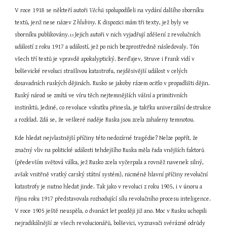
V roce 1918 se někteří autoři 
Věchů
 spolupodíleli na vydání dalšího sborníku 
textů, jenž nese název 
Z hlubiny
. K dispozici mám tři texty, jež byly ve 
sborníku publikovány.
 Jejich autoři v nich vyjadřují zděšení z revolučních 
13
událostí z roku 1917 a událostí, jež po nich bezprostředně následovaly. Tón 
všech tří textů je vpravdě apokalyptický. Berďajev, Struve i Frank vidí v 
bolševické revoluci strašlivou katastrofu, nejděsivější událost v celých 
dosavadních ruských dějinách. Rusko se jakoby rázem ocitlo v propadlišti dějin. 
Ruský národ se zmítá ve víru těch nejtemnějších vášní a primitivních 
instinktů. Jediné, co revoluce vskutku přinesla, je takřka univerzální destrukce 
a rozklad. Zdá se, že veškeré naděje Ruska jsou zcela zahaleny temnotou.
Kde hledat nejvlastnější příčiny této nedozírné tragédie? Nelze popřít, že 
značný vliv na politické události tehdejšího Ruska měla řada vnějších faktorů 
(především světová válka, jež Rusko zcela vyčerpala a rovněž navenek silný, 
avšak vnitřně vratký carský státní systém), nicméně hlavní příčiny revoluční 
katastrofy je nutno hledat jinde. Tak jako v revoluci z roku 1905, i v únoru a 
říjnu roku 1917 představovala rozhodující sílu revolučního procesu inteligence. 
V roce 1905 ještě neuspěla, o dvanáct let později již ano. Moc v Rusku uchopili 
nejradikálnější ze všech revolucionářů, bolševici, vyznavači svérázné odrůdy 