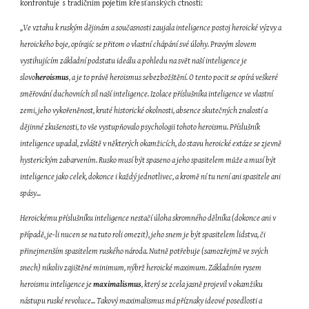
konfrontuje s tradičním pojetím křesťanských ctností:
,,Ve vztahu k ruským dějinám a současnosti zaujala inteligence postoj heroické výzvy a 
heroického boje, opírajíc se přitom o vlastní chápání své úlohy. Pravým slovem 
vystihujícím základní podstatu ideálu a pohledu na svět naší inteligence je 
slovo
heroismus
, a je to právě heroismus sebezbožštění. O tento pocit se opírá veškeré 
směřování duchovních sil naší inteligence. Izolace příslušníka inteligence ve vlastní 
zemi, jeho vykořeněnost, kruté historické okolnosti, absence skutečných znalostí a 
dějinné zkušenosti, to vše vystupňovalo psychologii tohoto heroismu. Příslušník 
inteligence upadal, zvláště v některých okamžicích, do stavu heroické extáze se zjevně 
hysterickým zabarvením. Rusko musí být spaseno a jeho spasitelem může a musí být 
inteligence jako celek, dokonce i každý jednotlivec, a kromě ní tu není ani spasitele ani 
spásy...
Heroickému příslušníku inteligence nestačí úloha skromného dělníka (dokonce ani v 
případě, je-li nucen se na tuto roli omezit), jeho snem je být spasitelem lidstva, či 
přinejmenším spasitelem ruského národa. Nutně potřebuje (samozřejmě ve svých 
snech) nikoliv zajištěné minimum, nýbrž heroické maximum. Základním rysem 
heroismu inteligence je 
maximalismus
, který se zcela jasně projevil v okamžiku 
nástupu ruské revoluce... Takový maximalismus má příznaky ideové posedlosti a 