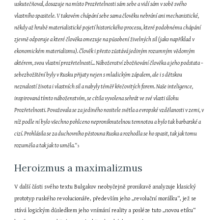
uskutečňoval, dosazuje na místo Prozřetelnosti sám sebe a vidí sám v sobě svého 
vlastního spasitele. V takovém chápání sebe sama člověku nebrání ani mechanistické, 
někdy až hrubě materialistické pojetí historického procesu, které podobnému chápání 
zjevně odporuje a které člověka omezuje na působení živelných sil (jako například v 
ekonomickém materialismu). Člověk i přesto zůstává jediným rozumným vědomým 
aktérem, svou vlastní prozřetelností... Náboženství zbožňování člověka a jeho podstata – 
sebezbožštění byly v Rusku přijaty nejen s mladickým zápalem, ale i s dětskou 
neznalostí života i vlastních sil a nabyly téměř křečovitých forem. Naše inteligence, 
inspirovaná tímto náboženstvím, se cítila vyvolena sehrát ve své vlasti úlohu 
Prozřetelnosti. Považovala se za jediného nositele světla a evropské vzdělanosti v zemi, v 
níž podle ní bylo všechno pohlceno neproniknutelnou temnotou a bylo tak barbarské a 
cizí. Prohlásila se za duchovního pěstouna Ruska a rozhodla se ho spasit, tak jak tomu 
rozuměla a tak jak to uměla.“
3
Heroizmus a maximalizmus
V další části svého textu Bulgakov neobyčejně pronikavě analyzuje klasický 
prototyp ruského revolucionáře, především jeho „revoluční morálku“, jež se 
stává logickým důsledkem jeho vnímání reality a posléze tuto „novou etiku“ 