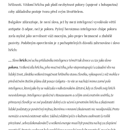
hříšnosti. Vědomí hříchu pak plodí nezbytnost pokory (spojené s bohopoctou) 
coby základního postoje tvora před svým Stvořitelem.
Bulgakov zdůrazňuje, že není slova, jež by mezi inteligencí vyvolávalo větší 
antipatie či odpor, než je pokora. Pyšný heroizmus inteligence chápe pokoru 
zcela mylně jako servilnost vůči mocným, jako projev bezmocné a zbabělé 
pasivity. Podobným opovržením je z pochopitelných důvodů zahrnováno i slovo 
hřích:
„... Slovo 
hřích
 zní uchu příslušníka inteligence téměř tak divoce a cize jako slovo 
pokora
. Veškerá síla hříchu, jeho mučivá tíha, jeho všeprostupující a zásadní vliv na 
lidský život, zkrátka veškerá tragičnost hříšného stavu člověku, vykoupení z níž mohla v 
předvěčném Božím plánu dát pouze Golgota – to vše se nachází mimo zorné pole 
inteligence, která jako by se nalézala v náboženském dětství, kdy si člověk svůj hřích 
neuvědomuje. Inteligence společně s Rousseauem a celým osvícenstvím uvěřila, že 
přirozený člověk je ve své podstatě dobrý a že učení o prvotním hříchu a zkaženosti 
lidské podstaty je pověrčivý mýtus, kterému v mravní zkušenosti nic neodpovídá. Proto 
nemůže a nemá existovat vůbec žádná zvláštní péče o kulturu osobnosti (o tolik 
přezírané ‚sebezdokonalování‘) a veškerá energie musí být použita na boj za zlepšení 