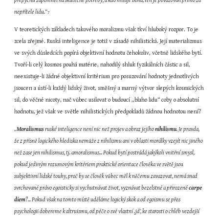
přepychu zapomněl na skutečné potřeby; a kdo miluje Boha, ten je považován přímo za 
nepřítele lidu.“
7
V teoretických základech takového moralizmu však tkví hluboký rozpor. To je 
zcela zřejmé. Ruská inteligence je totiž v zásadě nihilistická. Její materializmus 
ve svých důsledcích popírá objektivní hodnotu čehokoliv, včetně lidského bytí. 
Tvoří-li celý kosmos pouhá matérie, nahodilý shluk fyzikálních částic a sil, 
neexistuje-li žádné objektivní kritérium pro posuzování hodnoty jednotlivých 
jsoucen a ústí-li každý lidský život, směšný a marný výtvor slepých kosmických 
sil, do věčné nicoty, nač vůbec usilovat o budoucí ,,blaho lidu“ coby o absolutní 
hodnotu, jež však ve světle nihilistických předpokladů žádnou hodnotou není?
„
Moralismus
 ruské inteligence není nic než projev a obraz jejího 
nihilismu
. Je pravda, 
že z přísně logického hlediska nemůže z nihilismu ani v oblasti morálky vzejít nic jiného 
než zase jen nihilismus, tj. amoralismus... Pokud bytí postrádá jakýkoli vnitřní smysl, 
pokud jediným rozumovým kritériem praktické orientace člověka ve světě jsou 
subjektivní lidské touhy, proč by se člověk vůbec měl k něčemu zavazovat, nemá snad 
svrchované právo egoisticky si vychutnávat život, vyznávat bezelstné a přirozené 
carpe 
diem
?... Pokud však na tomto místě uděláme logický skok a od egoismu se přes 
psychologii dobereme k altruismu, od péče o své vlastní ‚já‘, ke starosti o chléb vezdejší 