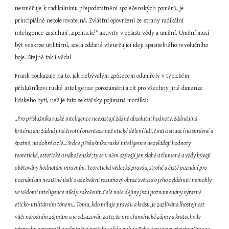
nesměřuje k radikálnímu přepodstatnění společenských poměrů, je 
principiálně netolerovatelná. Zvláštní opovržení ze strany radikální 
inteligence zasluhují ,,apolitické“ aktivity v oblasti vědy a umění. Umění musí 
být veskrze utilitární, zcela oddané všeurčující ideji spasitelného revolučního 
boje. Stejně tak i věda!
Frank poukazuje na to, jak nebývalým způsobem odumřely v typickém 
příslušníkovi ruské inteligence porozumění a cit pro všechny jiné dimenze 
lidského bytí, než je tato sektářsky pojímaná morálka:
„Pro příslušníka ruské inteligence neexistují žádné absolutní hodnoty, žádná jiná 
kritéria ani žádná jiná životní orientace než etické dělení lidí, činů a situací na správné a 
špatné, na dobré a zlé... Srdce příslušníka ruské inteligence neovládají hodnoty 
teoretické, estetické a náboženské; ty se v něm ozývají jen slabě a tlumeně a vždy bývají 
obětovány hodnotám mravním. Teoretická vědecká pravda, strohé a čisté poznání pro 
poznání ani nezištné úsilí o adekvátní rozumový obraz světa a o jeho ovládnutí nemohly 
ve vědomí inteligence nikdy zakořenit. Celé naše dějiny jsou poznamenány výrazně 
eticko-utilitárním tónem... Tomu, kdo miluje pravdu a krásu, je zazlívána lhostejnost 
vůči národním zájmům a je odsuzován za to, že pro chimérické zájmy a kratochvíle 