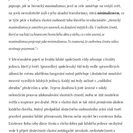
popisuje, jak se heroický maximalizmus, jenž se cele zaměřuje na vnější svět, 
na zcela nerealistické úsilí o jeho zásadní transformaci, stává 
minimalizmem
, co 
se týče péče o kulturu vlastní osobnosti toho kterého revolucionáře: 
,,Heroický 
maximalismus je zaměřen jen navenek, na dosažení vnějších cílů. V osobním životě, 
který se nachází za hranicemi heroického aktu a všeho, co s ním souvisí, se 
maximalismus projevuje jako minimalismus. To znamená, že osobnímu životu vůbec 
nevěnuje pozornost.“
5
V křesťanském pojetí se kvalita lidské společnosti vždy odvozuje z kvality 
jedinců, kteří ji tvoří. Spravedlivý společenský řád tedy vedle spravedlivých 
zákonů ke svému zdařilému fungování nutně potřebuje i dostatečné množství 
mravně vyzrálých lidských jedinců. Každý má tedy začínat s ,,radikální 
obrodou“ především u sebe. Teprve dosáhnu-li jisté úrovně v nikdy 
nekončícím procesu zdokonalování vlastních ctností, mohu se stát nositelem 
světla a inspirace pro druhé. Péče o vlastní duši se tak stává primárním úkolem 
každého člověka. Nutný předpoklad skutečného osobnostního zrání však tvoří 
pravdivé poznání lidské přirozenosti, kterou nelze myslet bez existence Boha. 
Existence Boha coby dárce života a všeho dobra pak lidského jedince nezbytně 
vede k přijetí skutečnosti vlastní ontologické závislosti, nedostatečnosti a 