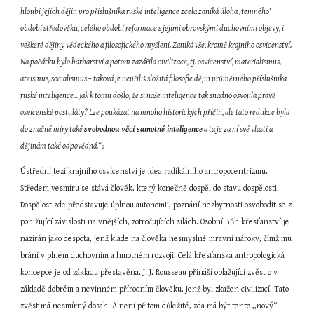
hloubi jejích dějin pro příslušníka ruské inteligence zcela zaniká úloha ‚temného‘ 
období středověku, celého období reformace s jejími obrovskými duchovními objevy, i 
veškeré dějiny vědeckého a filosofického myšlení. Zaniká vše, kromě krajního osvícenství. 
Na počátku bylo barbarství a potom zazářila civilizace, tj. osvícenství, materialismus, 
ateismus, socialismus – taková je nepříliš složitá filosofie dějin průměrného příslušníka 
ruské inteligence... Jak k tomu došlo, že si naše inteligence tak snadno osvojila právě 
osvícenské postuláty? Lze poukázat na mnoho historických příčin, ale tato redukce byla 
do značné míry také 
svobodnou věcí samotné inteligence
 a ta je za ní své vlasti a 
dějinám také odpovědná.“
2
Ústřední tezí krajního osvícenství je idea radikálního antropocentrizmu. 
Středem vesmíru se stává člověk, který konečně dospěl do stavu dospělosti. 
Dospělost zde představuje úplnou autonomii, poznání nezbytnosti osvobodit se z 
ponižující závislosti na vnějších, zotročujících silách. Osobní Bůh křesťanství je 
nazírán jako despota, jenž klade na člověka nesmyslné mravní nároky, čímž mu 
brání v plném duchovním a hmotném rozvoji. Celá křesťanská antropologická 
koncepce je od základu přestavěna. J. J. Rousseau přináší oblažující zvěst o v 
základě dobrém a nevinném přírodním člověku, jenž byl zkažen civilizací. Tato 
zvěst má nesmírný dosah. A není přitom důležité, zda má být tento ,,nový“ 