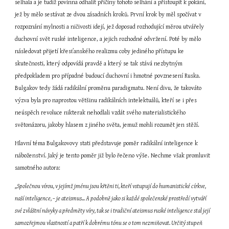
selhala a je tudíž povinna odhalit příčiny tohoto selhání a přistoupit k pokání, 
jež by mělo sestávat ze dvou zásadních kroků. První krok by měl spočívat v 
rozpoznání mylnosti a ničivosti idejí, jež doposud rozhodující měrou utvářely 
duchovní svět ruské inteligence, a jejich rozhodné odvržení. Poté by mělo 
následovat přijetí křesťanského realizmu coby jediného přístupu ke 
skutečnosti, který odpovídá pravdě a který se tak stává nezbytným 
předpokladem pro případné budoucí duchovní i hmotné povznesení Ruska. 
Bulgakov tedy žádá radikální proměnu paradigmatu. Není divu, že takováto 
výzva byla pro naprostou většinu radikálních intelektuálů, kteří se i přes 
neúspěch revoluce nikterak nehodlali vzdát svého materialistického 
světonázoru, jakoby hlasem z jiného světa, jemuž mohli rozumět jen stěží.
Hlavní téma Bulgakovovy stati představuje poměr radikální inteligence k 
náboženství. Jaký je tento poměr již bylo řečeno výše. Nechme však promluvit 
samotného autora:
,,Společnou vírou, v jejímž jménu jsou křtěni ti, kteří vstupují do humanistické církve, 
naší inteligence, – je ateismus... A podobně jako si každé společenské prostředí vytváří 
své zvláštní návyky a předměty víry, tak se i tradiční ateismus ruské inteligence stal její 
samozřejmou vlastností a patří k dobrému tónu se o tom nezmiňovat. Určitý stupeň 