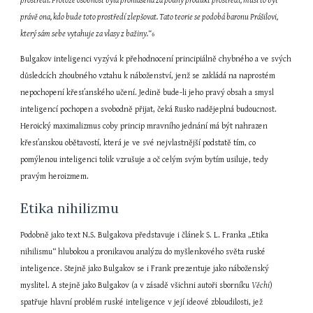
prostředí. Protože osobnost byla prohlášena za pouhý produkt prostředí, musí to být 
právě ona, kdo bude toto prostředí zlepšovat. Tato teorie se podobá baronu Prášilovi, 
který sám sebe vytahuje za vlasy z bažiny.“
6
Bulgakov inteligenci vyzývá k přehodnocení principiálně chybného a ve svých 
důsledcích zhoubného vztahu k náboženství, jenž se zakládá na naprostém 
nepochopení křesťanského učení. Jedině bude-li jeho pravý obsah a smysl 
inteligencí pochopen a svobodně přijat, čeká Rusko nadějeplná budoucnost. 
Heroický maximalizmus coby princip mravního jednání má být nahrazen 
křesťanskou obětavostí, která je ve své nejvlastnější podstatě tím, co 
pomýlenou inteligenci tolik vzrušuje a oč celým svým bytím usiluje, tedy 
pravým heroizmem.
Etika nihilizmu
Podobně jako text N.S. Bulgakova představuje i článek S. L. Franka „Etika 
nihilismu“ hlubokou a pronikavou analýzu do myšlenkového světa ruské 
inteligence. Stejně jako Bulgakov se i Frank prezentuje jako náboženský 
myslitel. A stejně jako Bulgakov (a v zásadě všichni autoři sborníku 
Věchi
) 
spatřuje hlavní problém ruské inteligence v její ideové zbloudilosti, jež 