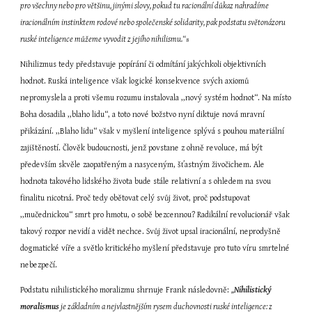
pro všechny nebo pro většinu, jinými slovy, pokud tu racionální důkaz nahradíme 
iracionálním instinktem rodové nebo společenské solidarity, pak podstatu světonázoru 
ruské inteligence můžeme vyvodit z jejího nihilismu.“
8
Nihilizmus tedy představuje popírání či odmítání jakýchkoli objektivních 
hodnot. Ruská inteligence však logické konsekvence svých axiomů 
nepromyslela a proti všemu rozumu instalovala ,,nový systém hodnot“. Na místo 
Boha dosadila ,,blaho lidu“, a toto nové božstvo nyní diktuje nová mravní 
přikázání. ,,Blaho lidu“ však v myšlení inteligence splývá s pouhou materiální 
zajištěností. Člověk budoucnosti, jenž povstane z ohně revoluce, má být 
především skvěle zaopatřeným a nasyceným, šťastným živočichem. Ale 
hodnota takového lidského života bude stále relativní a s ohledem na svou 
finalitu nicotná. Proč tedy obětovat celý svůj život, proč podstupovat 
,,mučednickou“ smrt pro hmotu, o sobě bezcennou? Radikální revolucionář však 
takový rozpor nevidí a vidět nechce. Svůj život upsal iracionální, neprodyšně 
dogmatické víře a světlo kritického myšlení představuje pro tuto víru smrtelné 
nebezpečí.
Podstatu nihilistického moralizmu shrnuje Frank následovně: 
,,
Nihilistický 
moralismus
 je základním a nejvlastnějším rysem duchovnosti ruské inteligence: z 