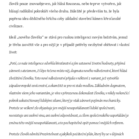
člověk pouze znovuobjeven, jak hlásá Rousseau, nebo teprve vytvořen, jak 
hlásají radikální pokrokáři všeho druhu. Důležité je především to, že byla 
popřena idea dědičného hříchu coby základní stavební kámen křesťanské 
civilizace.
Ideál „nového člověka“ se stává pro ruskou inteligenci novým božstvím, jemuž 
je třeba zasvětit vše a pro nějž je v případě potřeby nezbytné obětovat i vlastní 
život:
,,Poté, co naše inteligence odvrhla křesťanství a jím ustavené životní hodnoty, přijímá 
zároveň s ateismem, či lépe řečeno místo něj, dogmata nového náboženství, které hlásá 
zbožštění člověka. Toto nové náboženství přijala v některé z variant, jež vytvořilo 
západoevropské osvícenství, a okamžitě se pro ni stalo modlou. Základním dogmatem, 
vlastním všem jeho variantám, je víra v přirozenou dokonalost člověka, v nikdy nekončící 
pokrok uskutečňovaný lidskými silami, který je však zároveň pojímán mechanicky. 
Protože se veškeré zlo objasňuje jen vnější neuspořádaností lidské společnosti, 
neexistuje ani osobní vina, ani osobní odpovědnost, a cílem společenského uspořádání je 
změna této vnější neuspořádanosti, a to pochopitelně opět pomocí vnějších reforem.
Protože člověk odmítá Prozřetelnost a jakýkoli počáteční plán, který by se v dějinách 