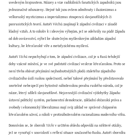
uvedeným krajnostem. Názory a vize radikálních fanatických zapadniků jsou 
jednoznačně odsouzeny. Stejné tak jsou ovšem odmítnuty i iluzionizmus a 
velkoruský mysticizmus a imperializmus stoupenců slavjanofilských či 
panrusistických teorií. Autoři Věchů zaujímají k západní civilizaci v zásadě 
kladný vztah. A to nikoliv k i ideovým výbojům, jež se odehrály na půdě Západu 
od dob osvícenství, nýbrž ke skutečným myšlenkovým základům západní 
kultury, ke křesťanské víře a metafyzickému myšlení.
Autoři 
Věchů
 nepochybují o tom, že západní civilizace, což je u Rusů tehdejší 
doby vzácné mínění, je ve své podstatě civilizací veskrze křesťanskou. Proto se 
není třeba obávat přejímání nejhodnotnějších plodů staletého západního 
civilizačního úsilí ruskou společností, neboť takové přejímání by představovalo 
smrtelné nebezpečí pro bytostně náboženskou povahu ruského národa, což je 
názor, který sdíleli slavjanofilové. Nejcennější civilizační výdobytky Západu: 
ústavní politický systém, parlamentní demokracie, základní občanská práva a 
svobody i ekonomický liberalizmus mají svůj základ ve správně chápaném 
křesťanském učení, a nikoli v protináboženském racionalizmu moderního věku.
Domnívám se, že sborník 
Věchi
 v určitém ohledu odpovídá na některé otázky, 
jež se vynořují v souvislostí s reflexí situace současného Ruska. Autoři sborníku 