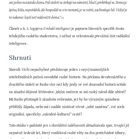
ani jedno nezůstalo doma. Půl století se strkají na náměstí, hlučí, překřikují se. Doma je 
špína, bída, nepořádek, ale hospodář se o to nestará, je ve světě, zachraňuje lid. Vždyť je 
to nakonec lepší než nádeničit doma.“
11
Článek a A. S. Izgojeva 
O mladé inteligenci
 je popisem hlavních specifik života 
tehdejšího ruského studentstva, z něhož se rekrutovala převážná část radikální 
inteligence.
Shrnutí
Sborník 
Věchi
 nepochybně představuje jeden z nejvýznamnějších 
intelektuálních počinů novodobé ruské historie. Na přelomu devatenáctého a 
dvacátého století se Rusko více než kdy jindy ve své dosavadní historii ocitalo 
na zásadní dějinné křižovatce. Jakým směrem se má ruský národ dále ubírat? 
Má Rusko přistoupit k zásadním reformám, jež by ho výrazným způsobem 
přiblížily Západu, nebo má i nadále zůstávat věrné „sobě samému“, své zcela 
originální, specificky „národně-kulturní“ cestě?
Tato otázka v podstatě jen s obzvláštní naléhavostí aktualizovala spor, trvající již 
nejméně šedesát let, který rozděloval ruské elity na dva protichůdné tábory, 