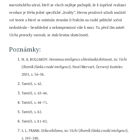
marxistického učení, kteří ze všech nejlépe pochopili, že k úspěšné realizaci 
revoluce je třeba jedné specifické „kvality“, kterou prozíravě učinili součástí 
své teorie a které se ostatním stranám či frakcím na ruské politické scéně 
nedostávalo – bezohledné a nekompromisní vůle k moci. To, před čím autoři 
Věchů
 prorocky varovali, se stalo krutou skutečností.
Poznámky:
N. A. BULGAKOV: 
Heroismus inteligence a křesťanská obětavost
, in: 
Věchi 
(Sborník článků o ruské inteligenci
), Pavel Mervart, Červený Kostelec 
2003, s. 56–58.
Tamtéž
, s. 62.
Tamtéž
, s. 63–64.
Tamtéž
, s. 64–71.
Tamtéž
, s. 82.
Tamtéž
, s. 81–82.
S. L. FRANK: 
Etika nihilismu
, in: 
Věchi
 (
Sborník článků o ruské inteligenci
), 
s. 245–248.