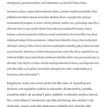
autohypnózy, spoutává myšlení, vede k fanatismu a je hluchý k hlasu života...
Heroismus usiluje o spásu lidstva vlastními silami, a přitom vnějšími prostředky. Proto 
přikládá mimořádný význam heroickým skutkům, které v nejvyšší míře realizují 
maximalistický program. Je nutné s něčím pohnout, udělat cosi, co přesahuje naše síly, a 
obětovat tomu to nejcennější-vlastní život; takový je požadavek heroismu. Stát se 
hrdinou a zároveň spasitelem lidstva je možné prostřednictvím heroického činu, který 
zdaleka přesahuje běžnou povinnost... Uskutečnění takového činu je čímsi neobyčejně 
obtížným, neboť je třeba zvítězit nad těmi nejsilnějšími instinkty, jako je lpění na životě 
a pocit strachu. Zároveň je to však neobyčejně prosté, neboť síly vůle je zapotřebí jen na 
relativně krátký časový úsek, kdežto očekávané důsledky tohoto činu jsou považovány za 
obrovské. Vůle odejít ze života z důvodu nepřizpůsobenosti k němu a neschopnosti nést 
jeho tíhu někdy zcela splývá s heroickým sebezapřením, takže vzniká otázka: je to 
heroismus, nebo sebevražda?“
4
Bulgakovovy úvahy jsou cenné především díky tomu, že nepostihují jen 
duchovní svět typického ruského revolucionáře devatenáctého a počátku 
dvacátého století, ale pronikají k jádru radikálně revolučního smýšlení obecně. 
Přes různá dobová či národnostní specifika představuje toto smýšlení vždy 
především vzpouru proti řádu skutečnosti a lidského bytí. Bulgakov dále 