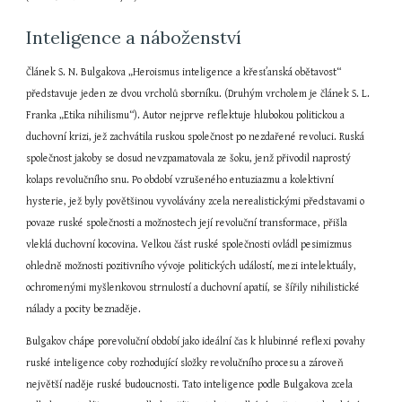
Inteligence a náboženství
Článek S. N. Bulgakova „Heroismus inteligence a křesťanská obětavost“ 
představuje jeden ze dvou vrcholů sborníku. (Druhým vrcholem je článek S. L. 
Franka „Etika nihilismu“). Autor nejprve reflektuje hlubokou politickou a 
duchovní krizi, jež zachvátila ruskou společnost po nezdařené revoluci. Ruská 
společnost jakoby se dosud nevzpamatovala ze šoku, jenž přivodil naprostý 
kolaps revolučního snu. Po období vzrušeného entuziazmu a kolektivní 
hysterie, jež byly povětšinou vyvolávány zcela nerealistickými představami o 
povaze ruské společnosti a možnostech její revoluční transformace, přišla 
vleklá duchovní kocovina. Velkou část ruské společnosti ovládl pesimizmus 
ohledně možnosti pozitivního vývoje politických událostí, mezi intelektuály, 
ochromenými myšlenkovou strnulostí a duchovní apatií, se šířily nihilistické 
nálady a pocity beznaděje.
Bulgakov chápe porevoluční období jako ideální čas k hlubinné reflexi povahy 
ruské inteligence coby rozhodující složky revolučního procesu a zároveň 
největší naděje ruské budoucnosti. Tato inteligence podle Bulgakova zcela 