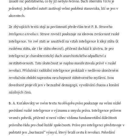
zásadě nic podstatného, co by již nebylo řečeno. Duch sborníku 
Věchi
 je 
jednotný. Jednotliví autoři zastávají velmi podobná stanoviska, liší se jen v 
akcentech.
Ze zbývajících textů stojí za povšimnutí především text P. B. Struveho 
Inteligence a revoluce
. Struve rovněž poukazuje na ideovou zvrácenost ruské 
inteligence. Ve své stati se soustředí na vztah inteligence k ideji státu (k 
ruskému státu, ale i ke státu obecně), přičemž dochází k závěru, že pro 
inteligenci je charakteristický duch anarchistického odpadlictví a 
nestátotvornosti. Tato skutečnost se naplno manifestovala právě v ruské 
revoluci. Příslušníci radikální inteligence prokázali v nedávno skončeném 
revolučním období naprostou neschopnost státotvorného myšlení. Svou 
dovednost projevili jen v bezuzdné demagogii, vyvolávání chaosu a konání 
násilných činů.
B. A. Kisťakovskij ve svém textu 
Na obhajobu práva
 poukazuje na velmi nízké 
povědomí ruské inteligence o významu a smyslu práva. Inteligence právem 
vesměs pohrdá, přičemž si není vůbec vědoma fundamentální důležitosti 
právního řádu pro chod každé společnosti. Právo pro inteligenci představuje v 
podstatě jen „buržoazní“ výmysl, který brzdí cestu k revoluci. Pohrdání 