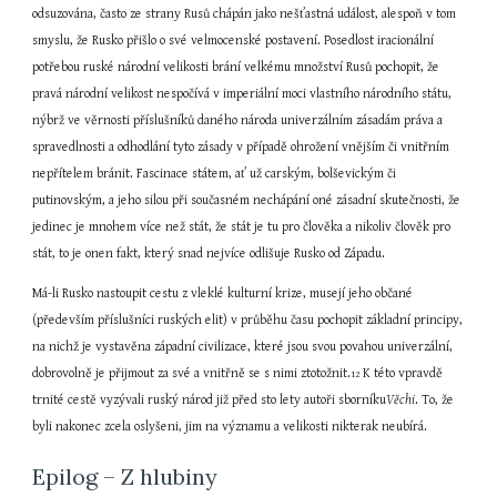
odsuzována, často ze strany Rusů chápán jako nešťastná událost, alespoň v tom 
smyslu, že Rusko přišlo o své velmocenské postavení. Posedlost iracionální 
potřebou ruské národní velikosti brání velkému množství Rusů pochopit, že 
pravá národní velikost nespočívá v imperiální moci vlastního národního státu, 
nýbrž ve věrnosti příslušníků daného národa univerzálním zásadám práva a 
spravedlnosti a odhodlání tyto zásady v případě ohrožení vnějším či vnitřním 
nepřítelem bránit. Fascinace státem, ať už carským, bolševickým či 
putinovským, a jeho silou při současném nechápání oné zásadní skutečnosti, že 
jedinec je mnohem více než stát, že stát je tu pro člověka a nikoliv člověk pro 
stát, to je onen fakt, který snad nejvíce odlišuje Rusko od Západu.
Má-li Rusko nastoupit cestu z vleklé kulturní krize, musejí jeho občané 
(především příslušníci ruských elit) v průběhu času pochopit základní principy, 
na nichž je vystavěna západní civilizace, které jsou svou povahou univerzální, 
dobrovolně je přijmout za své a vnitřně se s nimi ztotožnit.
 K této vpravdě 
12
trnité cestě vyzývali ruský národ již před sto lety autoři sborníku
Věchi
. To, že 
byli nakonec zcela oslyšeni, jim na významu a velikosti nikterak neubírá.
Epilog – Z hlubiny