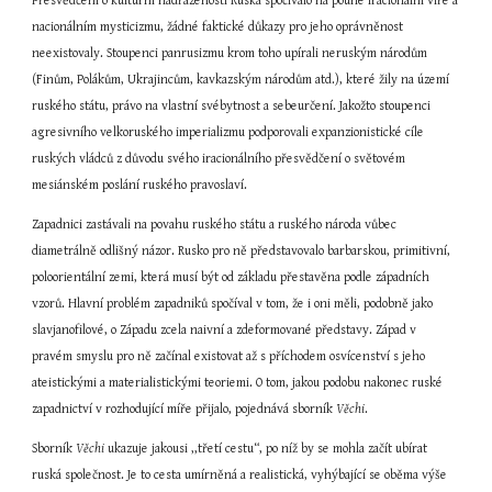
Přesvědčení o kulturní nadřazenosti Ruska spočívalo na pouhé iracionální víře a 
nacionálním mysticizmu, žádné faktické důkazy pro jeho oprávněnost 
neexistovaly. Stoupenci panrusizmu krom toho upírali neruským národům 
(Finům, Polákům, Ukrajincům, kavkazským národům atd.), které žily na území 
ruského státu, právo na vlastní svébytnost a sebeurčení. Jakožto stoupenci 
agresivního velkoruského imperializmu podporovali expanzionistické cíle 
ruských vládců z důvodu svého iracionálního přesvědčení o světovém 
mesiánském poslání ruského pravoslaví.
Zapadnici zastávali na povahu ruského státu a ruského národa vůbec 
diametrálně odlišný názor. Rusko pro ně představovalo barbarskou, primitivní, 
poloorientální zemi, která musí být od základu přestavěna podle západních 
vzorů. Hlavní problém zapadniků spočíval v tom, že i oni měli, podobně jako 
slavjanofilové, o Západu zcela naivní a zdeformované představy. Západ v 
pravém smyslu pro ně začínal existovat až s příchodem osvícenství s jeho 
ateistickými a materialistickými teoriemi. O tom, jakou podobu nakonec ruské 
zapadnictví v rozhodující míře přijalo, pojednává sborník 
Věchi
.
Sborník 
Věchi
 ukazuje jakousi ,,třetí cestu“, po níž by se mohla začít ubírat 
ruská společnost. Je to cesta umírněná a realistická, vyhýbající se oběma výše 