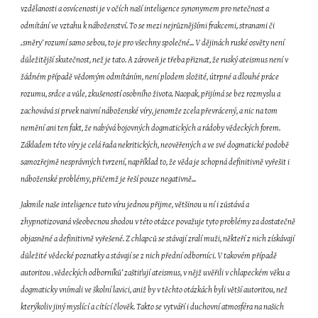
vzdělanosti a osvícenosti je v očích naší inteligence synonymem pro netečnost a 
odmítání ve vztahu k náboženství. To se mezi nejrůznějšími frakcemi, stranami či 
‚směry‘ rozumí samo sebou, to je pro všechny společné... V dějinách ruské osvěty není 
důležitější skutečnost, než je tato. A zároveň je třeba přiznat, že ruský ateismus není v 
žádném případě vědomým odmítáním, není plodem složité, útrpné a dlouhé práce 
rozumu, srdce a vůle, zkušeností osobního života. Naopak, přijímá se bez rozmyslu a 
zachovává si prvek naivní náboženské víry, jenomže zcela převrácený, a nic na tom 
nemění ani ten fakt, že nabývá bojovných dogmatických a rádoby vědeckých forem. 
Základem této víry je celá řada nekritických, neověřených a ve své dogmatické podobě 
samozřejmě nesprávných tvrzení, například to, že věda je schopná definitivně vyřešit i 
náboženské problémy, přičemž je řeší pouze negativně...
Jakmile naše inteligence tuto víru jednou přijme, většinou u ní i zůstává a 
zhypnotizovaná všeobecnou shodou v této otázce považuje tyto problémy za dostatečně 
objasněné a definitivně vyřešené. Z chlapců se stávají zralí muži, někteří z nich získávají 
důležité vědecké poznatky a stávají se z nich přední odborníci. V takovém případě 
autoritou ‚vědeckých odborníků‘ zaštiťují ateismus, v nějž uvěřili v chlapeckém věku a 
dogmaticky vnímali ve školní lavici, aniž by v těchto otázkách byli větší autoritou, než 
kterýkoliv jiný myslící a cítící člověk. Takto se vytváří i duchovní atmosféra na našich 