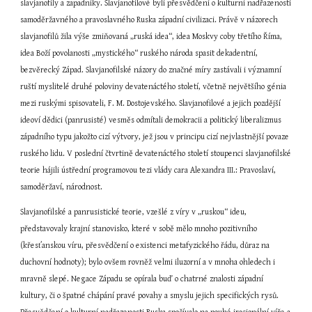
slavjanofily a zapadniky. Slavjanofilové byli přesvědčeni o kulturní nadřazenosti 
samoděržavného a pravoslavného Ruska západní civilizaci. Právě v názorech 
slavjanofilů žila výše zmiňovaná „ruská idea“, idea Moskvy coby třetího Říma, 
idea Boží povolanosti „mystického“ ruského národa spasit dekadentní, 
bezvěrecký Západ. Slavjanofilské názory do značné míry zastávali i významní 
ruští myslitelé druhé poloviny devatenáctého století, včetně největšího génia 
mezi ruskými spisovateli, F. M. Dostojevského. Slavjanofilové a jejich pozdější 
ideoví dědici (panrusisté) vesměs odmítali demokracii a politický liberalizmus 
západního typu jakožto cizí výtvory, jež jsou v principu cizí nejvlastnější povaze 
ruského lidu. V poslední čtvrtině devatenáctého století stoupenci slavjanofilské 
teorie hájili ústřední programovou tezi vlády cara Alexandra III.: Pravoslaví, 
samoděržaví, národnost.
Slavjanofilské a panrusistické teorie, vzešlé z víry v „ruskou“ ideu, 
představovaly krajní stanovisko, které v sobě mělo mnoho pozitivního 
(křesťanskou víru, přesvědčení o existenci metafyzického řádu, důraz na 
duchovní hodnoty); bylo ovšem rovněž velmi iluzorní a v mnoha ohledech i 
mravně slepé. Negace Západu se opírala buď o chatrné znalosti západní 
kultury, či o špatné chápání pravé povahy a smyslu jejich specifických rysů. 