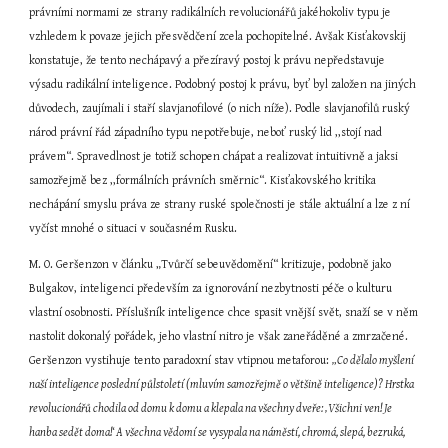
právními normami ze strany radikálních revolucionářů jakéhokoliv typu je 
vzhledem k povaze jejich přesvědčení zcela pochopitelné. Avšak Kisťakovskij 
konstatuje, že tento nechápavý a přezíravý postoj k právu nepředstavuje 
výsadu radikální inteligence. Podobný postoj k právu, byť byl založen na jiných 
důvodech, zaujímali i staří slavjanofilové (o nich níže). Podle slavjanofilů ruský 
národ právní řád západního typu nepotřebuje, neboť ruský lid ,,stojí nad 
právem“. Spravedlnost je totiž schopen chápat a realizovat intuitivně a jaksi 
samozřejmě bez ,,formálních právních směrnic“. Kisťakovského kritika 
nechápání smyslu práva ze strany ruské společnosti je stále aktuální a lze z ní 
vyčíst mnohé o situaci v současném Rusku.
M. O. Geršenzon v článku „Tvůrčí sebeuvědomění“ kritizuje, podobně jako 
Bulgakov, inteligenci především za ignorování nezbytnosti péče o kulturu 
vlastní osobnosti. Příslušník inteligence chce spasit vnější svět, snaží se v něm 
nastolit dokonalý pořádek, jeho vlastní nitro je však zaneřáděné a zmrzačené. 
Geršenzon vystihuje tento paradoxní stav vtipnou metaforou: 
„Co dělalo myšlení 
naší inteligence poslední půlstoletí (mluvím samozřejmě o většině inteligence)? Hrstka 
revolucionářů chodila od domu k domu a klepala na všechny dveře: ‚Všichni ven! Je 
hanba sedět doma!‘ A všechna vědomí se vysypala na náměstí, chromá, slepá, bezruká, 