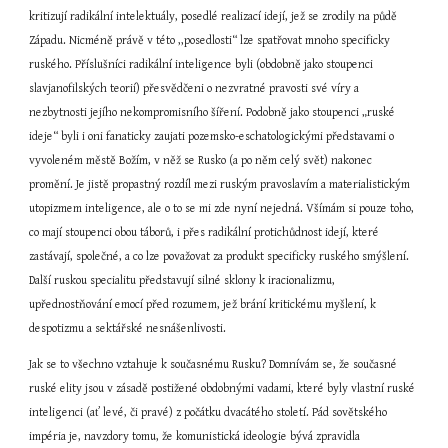
kritizují radikální intelektuály, posedlé realizací idejí, jež se zrodily na půdě 
Západu. Nicméně právě v této ,,posedlosti“ lze spatřovat mnoho specificky 
ruského. Příslušníci radikální inteligence byli (obdobně jako stoupenci 
slavjanofilských teorií) přesvědčeni o nezvratné pravosti své víry a 
nezbytnosti jejího nekompromisního šíření. Podobně jako stoupenci „ruské 
ideje“ byli i oni fanaticky zaujati pozemsko-eschatologickými představami o 
vyvoleném městě Božím, v něž se Rusko (a po něm celý svět) nakonec 
promění. Je jistě propastný rozdíl mezi ruským pravoslavím a materialistickým 
utopizmem inteligence, ale o to se mi zde nyní nejedná. Všímám si pouze toho, 
co mají stoupenci obou táborů, i přes radikální protichůdnost idejí, které 
zastávají, společné, a co lze považovat za produkt specificky ruského smýšlení. 
Další ruskou specialitu představují silné sklony k iracionalizmu, 
upřednostňování emocí před rozumem, jež brání kritickému myšlení, k 
despotizmu a sektářské nesnášenlivosti.
Jak se to všechno vztahuje k současnému Rusku? Domnívám se, že současné 
ruské elity jsou v zásadě postižené obdobnými vadami, které byly vlastní ruské 
inteligenci (ať levé, či pravé) z počátku dvacátého století. Pád sovětského 
impéria je, navzdory tomu, že komunistická ideologie bývá zpravidla 