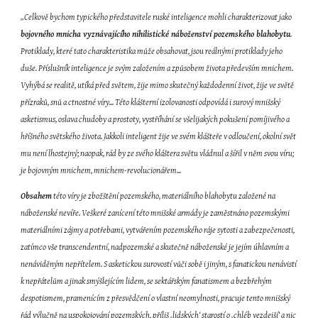
„Celkově bychom typického představitele ruské inteligence mohli charakterizovat jako 
bojovného mnicha vyznávajícího nihilistické náboženství pozemského blahobytu
. 
Protiklady, které tato charakteristika může obsahovat, jsou reálnými protiklady jeho 
duše. Příslušník inteligence je svým založením a způsobem života především mnichem. 
Vyhýbá se realitě, utíká před světem, žije mimo skutečný každodenní život, žije ve světě 
přízraků, snů a ctnostné víry... Této klášterní izolovanosti odpovídá i surový mnišský 
asketismus, oslava chudoby a prostoty, vystříhání se všelijakých pokušení pomíjivého a 
hříšného světského života. Jakkoli inteligent žije ve svém klášteře v odloučení, okolní svět 
mu není lhostejný; naopak, rád by ze svého kláštera světu vládnul a šířil v něm svou víru; 
je bojovným mnichem, mnichem-revolucionářem...
Obsahem
 této víry je zbožštění pozemského, materiálního blahobytu založené na 
náboženské nevíře. Veškeré zanícení této mnišské armády je zaměstnáno pozemskými 
materiálními zájmy a potřebami, vytvářením pozemského ráje sytosti a zabezpečenosti, 
zatímco vše transcendentní, nadpozemské a skutečně náboženské je jejím úhlavním a 
nenáviděným nepřítelem. S asketickou surovostí vůči sobě i jiným, s fanatickou nenávistí 
k nepřátelům a jinak smýšlejícím lidem, se sektářským fanatismem a bezbřehým 
despotismem, pramenícím z přesvědčení o vlastní neomylnosti, pracuje tento mnišský 
řád výlučně na uspokojování pozemských, příliš ‚lidských‘ starostí o ‚chléb vezdejší‘ a nic 