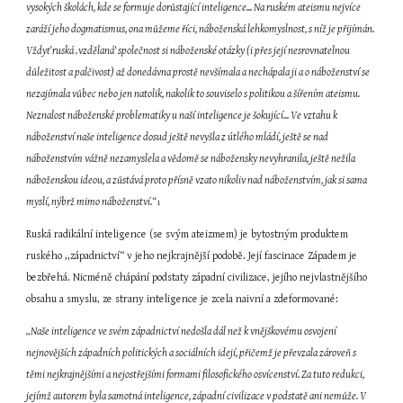
vysokých školách, kde se formuje dorůstající inteligence... Na ruském ateismu nejvíce 
zaráží jeho dogmatismus, ona můžeme říci, náboženská lehkomyslnost, s níž je přijímán. 
Vždyť ruská ‚vzdělaná‘ společnost si náboženské otázky (i přes její nesrovnatelnou 
důležitost a palčivost) až donedávna prostě nevšímala a nechápala ji a o náboženství se 
nezajímala vůbec nebo jen natolik, nakolik to souviselo s politikou a šířením ateismu. 
Neznalost náboženské problematiky u naší inteligence je šokující... Ve vztahu k 
náboženství naše inteligence dosud ještě nevyšla z útlého mládí, ještě se nad 
náboženstvím vážně nezamyslela a vědomě se nábožensky nevyhranila, ještě nežila 
náboženskou ideou, a zůstává proto přísně vzato nikoliv nad náboženstvím, jak si sama 
myslí, nýbrž mimo náboženství.“
1
Ruská radikální inteligence (se svým ateizmem) je bytostným produktem 
ruského ,,západnictví“ v jeho nejkrajnější podobě. Její fascinace Západem je 
bezbřehá. Nicméně chápání podstaty západní civilizace, jejího nejvlastnějšího 
obsahu a smyslu, ze strany inteligence je zcela naivní a zdeformované:
„Naše inteligence ve svém západnictví nedošla dál než k vnějškovému osvojení 
nejnovějších západních politických a sociálních idejí, přičemž je převzala zároveň s 
těmi nejkrajnějšími a nejostřejšími formami filosofického osvícenství. Za tuto redukci, 
jejímž autorem byla samotná inteligence, západní civilizace v podstatě ani nemůže. V 