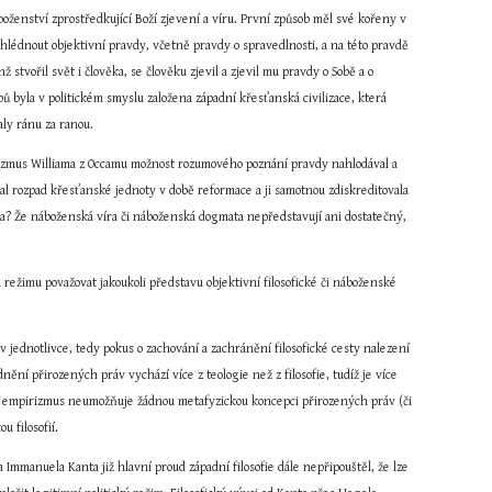
oženství zprostředkující Boží zjevení a víru. První způsob měl své kořeny v 
hlédnout objektivní pravdy, včetně pravdy o spravedlnosti, a na této pravdě 
stvořil svět i člověka, se člověku zjevil a zjevil mu pravdy o Sobě a o 
ů byla v politickém smyslu založena západní křesťanská civilizace, která 
aly ránu za ranou.
inalizmus Williama z Occamu možnost rozumového poznání pravdy nahlodával a 
pal rozpad křesťanské jednoty v době reformace a ji samotnou zdiskreditovala 
zala? Že náboženská víra či náboženská dogmata nepředstavují ani dostatečný, 
režimu považovat jakoukoli představu objektivní filosofické či náboženské 
 jednotlivce, tedy pokus o zachování a zachránění filosofické cesty nalezení 
í přirozených práv vychází více z teologie než z filosofie, tudíž je více 
ký empirizmus neumožňuje žádnou metafyzickou koncepci přirozených práv (či 
u filosofií.
Immanuela Kanta již hlavní proud západní filosofie dále nepřipouštěl, že lze 