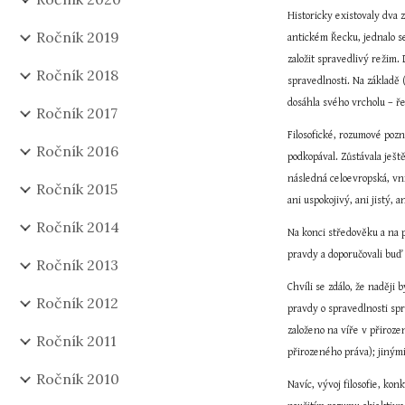
Historicky existovaly dva 
Ročník 2019
antickém Řecku, jednalo se
založit spravedlivý režim. 
Ročník 2018
spravedlnosti. Na základě 
dosáhla svého vrcholu – ře
Ročník 2017
Filosofické, rozumové pozn
Ročník 2016
podkopával. Zůstávala ješt
následná celoevropská, vni
Ročník 2015
ani uspokojivý, ani jistý, 
Ročník 2014
Na konci středověku a na p
pravdy a doporučovali buď 
Ročník 2013
Chvíli se zdálo, že naději
Ročník 2012
pravdy o spravedlnosti spr
založeno na víře v přiroz
Ročník 2011
přirozeného práva); jinými
Ročník 2010
Navíc, vývoj filosofie, ko