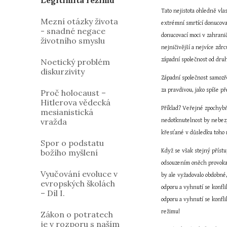
Legitimita režimu
Tato nejistota ohledně vlas
Mezní otázky života
extrémní smrtící donucovac
- snadné negace
donucovací moci v zahraničí
životního smyslu
nejničivější a nejvíce zdr
západní společnost od druhé
Noetický problém
diskurzivity
Západní společnost samozř
za pravdivou, jako spíše p
Proč holocaust –
Hitlerova vědecká
Příklad? Veřejné zpochybň
mesianistická
vražda
nedotknutelnost by nebezp
křesťané v důsledku toho n
Spor o podstatu
božího myšlení
Když se však stejný přístu
odsouzením oněch provokat
Vyučování evoluce v
by ale vyžadovalo obdobné,
evropských školách
odporu a vyhnutí se konfl
– Díl I.
odporu a vyhnutí se konfli
režimu!
Zákon o potratech
je v rozporu s naším