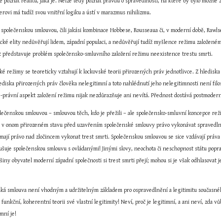
 poznat realitu, jaká je. Nelze tedy poznat pravdu o spravedlnosti, na které by bylo možné zal
rovi má tudíž svou vnitřní logiku a ústí v marazmus nihilizmu.
 společenskou smlouvou, čili jakási kombinace Hobbese, Rousseaua či, v moderní době, Rawls
litické elity nedůvěřují lidem, západní populaci, a nedůvěřují tudíž myšlence režimu založen
ak představuje problém společensko-smluvního založení režimu neexistence trestu smrti.
é režimy se teoreticky vztahují k lockovské teorii přirozených práv jednotlivce. Z hlediska 
hlediska přirozených práv člověka nelegitimní a toto nahlédnutí jeho nelegitimnosti není filo
ě-právní aspekt založení režimu nijak nezdůrazňuje ani nevítá. Přednost dostává postmodern
polečenskou smlouvou – smlouvou těch, kdo je přežili – ale společensko-smluvní koncepce rež
v onom přirozeném stavu před uzavřením společenské smlouvy právo vykonávat spravedlnost a
 mají právo nad zločincem vykonat trest smrti. Společenskou smlouvou se sice vzdávají práva
rušuje společenskou smlouvu s ovládanými! Jinými slovy, neochota či neschopnost státu popr
tšiny obyvatel moderní západní společnosti si trest smrti přejí; mohou si je však odhlasovat j
nská smlouva není vhodným a udržitelným základem pro ospravedlnění a legitimitu současné
funkční, koherentní teorii své vlastní legitimity! Neví, proč je legitimní, a ani neví, zda vů
mní je!