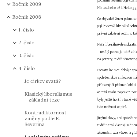
použitím rozumu objektivně
Ročník 2009
Nietzscheho až k Heidegge
Ročník 2008
Co zbývalo? Onen pokus se
její levicově-liberální po
1. číslo
právní založení režimu, t
2. číslo
Naše liberálně-demokratick
– umělý potrat je totiž z 
3. číslo
na potraty, tudíž přirozen
4. číslo
Potraty lze sice obhájit s
společenskou smlouvou má 
Je církev svatá?
příbuzný či příbuzní oběti
odmítá vraha popravit, po
Klasický liberalismus
– základní teze
byly ještě horší, různé vě
tuto možnost odpírá.
Kontradiktornost
změny podle E.
Jinými slovy, ani společe
Severina
tudíž nemá vlastně žádnou 
zkoumání, zda vůbec legiti