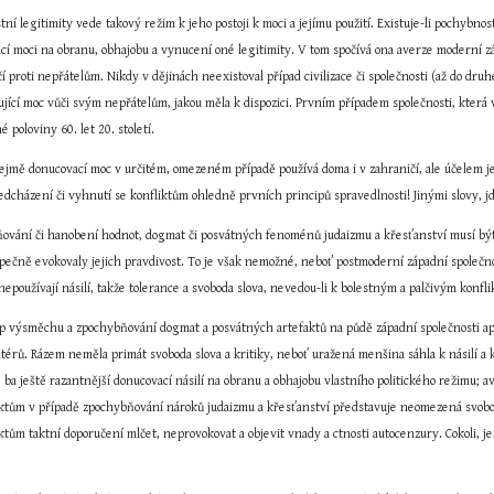
tní legitimity vede takový režim k jeho postoji k moci a jejímu použití. Existuje-li pochybnost
í moci na obranu, obhajobu a vynucení oné legitimity. V tom spočívá ona averze moderní záp
 proti nepřátelům. Nikdy v dějinách neexistoval případ civilizace či společnosti (až do druhé p
cující moc vůči svým nepřátelům, jakou měla k dispozici. Prvním případem společnosti, která v
 poloviny 60. let 20. století.
ejmě donucovací moc v určitém, omezeném případě používá doma i v zahraničí, ale účelem jej
ředcházení či vyhnutí se konfliktům ohledně prvních principů spravedlnosti! Jinými slovy, 
ování či hanobení hodnot, dogmat či posvátných fenoménů judaizmu a křesťanství musí být v
ečně evokovaly jejich pravdivost. To je však nemožné, neboť postmoderní západní společnos
epoužívají násilí, takže tolerance a svoboda slova, nevedou-li k bolestným a palčivým konfl
p výsměchu a zpochybňování dogmat a posvátných artefaktů na půdě západní společnosti aplik
érů. Rázem neměla primát svoboda slova a kritiky, neboť uražená menšina sáhla k násilí a k
 ba ještě razantnější donucovací násilí na obranu a obhajobu vlastního politického režimu; 
iktům v případě zpochybňování nároků judaizmu a křesťanství představuje neomezená svobod
ktům taktní doporučení mlčet, neprovokovat a objevit vnady a ctnosti autocenzury. Cokoli, jen