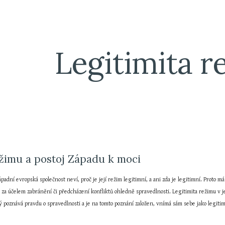
ip to main content
Skip to navigat
Legitimita r
ežimu a postoj Západu k moci
padní evropská společnost neví, proč je její režim legitimní, a ani zda je legitimní. Proto má
 za účelem zabránění či předcházení konfliktů ohledně spravedlnosti. Legitimita režimu v je
ý poznává pravdu o spravedlnosti a je na tomto poznání založen, vnímá sám sebe jako legitim