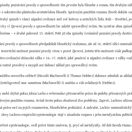
způsoby poznávání pravdy o spravedlnosti: tím prvním byla filosofie a rozum, tím druhým náb
 o sokratovsko-platónsko-aristotelskou filosofii. Správným použitím rozumu člověk dokáže na
Druhý způsob v rámci západní civilizace měl své kořeny u antických Židů. Bůh – Stvořitel, jenž 
(víry v) Zjevení pravdy o spravedlnosti lze založit spravedlivý režim. Na syntéze obou způsob
kněme – v druhé polovině 13. století. Poté již oba způsoby (vnímání) poznání pravdy dostáv
ání pravdy o spravedlnosti předpokládá filosofický realizmus, ale od 14. století sílící nom
ě teoretická možnost poznání pravdy vírou v pravé Zjevení. Jistotu této možnosti však podko
tro-civilizační občanská válka v 16.–17. století. Jaké poučení si západní civilizace z války v
ani nutně pravdivý a nejspíš ani žádoucí základ pro spravedlivý režim.
očátku novověku někteří (Niccolň Machiavelli či Thomas Hobbes) dokonce odmítali za základ 
(inteligentní) moc samotnou (Machiavelli) či souhlas a vůli ovládaných (Hobbes).
 by mohl skýtat pokus Johna Locka o reformulaci přirozeného práva do podoby přirozených práv
ávným použitím rozumu. Avšak tento pokus obsahoval dva problémy. Zaprvé, Lockovo zdůvodněn
ená práva než na jejich rozumovém, filosofickém prokázání. A zadruhé, Lockův nominalistic
 slovy Lockova empirická epistemologie stojí v zásadním rozporu s jeho metafyzickou politicko
nkrétně epistemologie, vedl právě tímto směrem, tj. pryč od metafyziky. Od dob Davida Huma a 