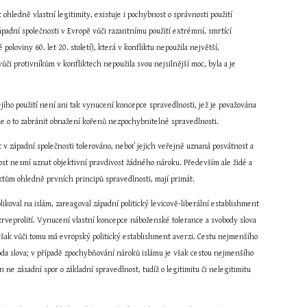
 ohledně vlastní legitimity, existuje i pochybnost o správnosti použití 
adní společnosti v Evropě vůči razantnímu použití extrémní, smrtící 
oloviny 60. let 20. století), která v konfliktu nepoužila největší, 
ůči protivníkům v konfliktech nepoužila svou nejsilnější moc, byla a je 
ího použití není ani tak vynucení koncepce spravedlnosti, jež je považována 
jde o to zabránit obnažení kořenů nezpochybnitelné spravedlnosti.
 západní společnosti tolerováno, neboť jejich veřejně uznaná posvátnost a 
t nesmí uznat objektivní pravdivost žádného nároku. Především ale židé a 
iktům ohledně prvních principů spravedlnosti, mají primát.
oval na islám, zareagoval západní politický levicově-liberální establishment 
rveprolití. Vynucení vlastní koncepce náboženské tolerance a svobody slova 
avšak vůči tomu má evropský politický establishment averzi. Cestu nejmenšího 
a slova; v případě zpochybňování nároků islámu je však cestou nejmenšího 
 ne zásadní spor o základní spravedlnost, tudíž o legitimitu či nelegitimitu 