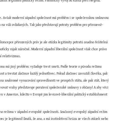
ožit legitimní politický režim. Filosofický vývoj od Kanta přes Hegela, 
e. Avšak moderní západní společnost má problém i se společenskou smlouvou: 
ém na vůli ovládaných. Tak jako představují potraty problém pro přirozeně-
koncepce přirozených práv je ale otázka legitimity potratů snadno řešitelná 
soficky nijak náročné. Moderní západní liberální společnost však chce právo 
í relativizmus.
imu má jiný problém: vyžaduje trest smrti. Podle teorie o původu režimu 
 trestat zločince každý jednotlivec. Pokud zločinec zavraždí člověka, pak 
 na soukromé vynucování spravedlnosti ve prospěch státu, ale pak stát, který 
avovat vrahy představuje porušení společenské smlouvy s občany! A aby věci 
en v Americe, kdežto v Evropě jim levicově-liberální politický establishment 
ho režimu v západní evropské společnosti. Současný evropský západní režim 
bec je legitimní! Doufá, že ano, a má instinktivní hrůzu ze všech otázek nebo 