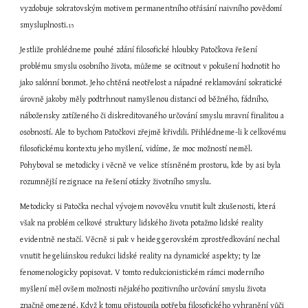
vyzdobuje sokratovským motivem permanentního otřásání naivního povědomí 
smysluplnosti.
15
Jestliže prohlédneme pouhé zdání filosofické hloubky Patočkova řešení 
problému smyslu osobního života, můžeme se ocitnout v pokušení hodnotit ho 
jako salónní bonmot. Jeho chtěná neotřelost a nápadné reklamování sokratické 
úrovně jakoby měly podtrhnout namyšlenou distanci od běžného, fádního, 
nábožensky zatíženého či diskreditovaného určování smyslu mravní finalitou a 
osobností. Ale to bychom Patočkovi zřejmě křivdili. Přihlédneme-li k celkovému 
filosofickému kontextu jeho myšlení, vidíme, že moc možností neměl. 
Pohyboval se metodicky i věcně ve velice stísněném prostoru, kde by asi byla 
rozumnější rezignace na řešení otázky životního smyslu.
Metodicky si Patočka nechal vývojem novověku vnutit kult zkušenosti, která 
však na problém celkové struktury lidského života potažmo lidské reality 
evidentně nestačí. Věcně si pak v heideggerovském zprostředkování nechal 
vnutit hegeliánskou redukci lidské reality na dynamické aspekty; ty lze 
fenomenologicky popisovat. V tomto redukcionistickém rámci moderního 
myšlení měl ovšem možnosti nějakého pozitivního určování smyslu života 
značně omezené. Když k tomu přistoupila potřeba filosofického vyhranění vůči 