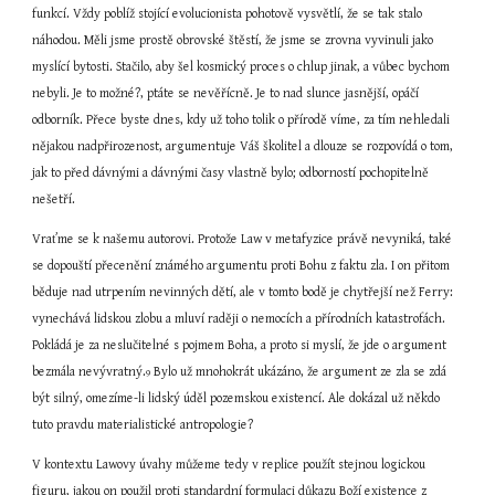
funkcí. Vždy poblíž stojící evolucionista pohotově vysvětlí, že se tak stalo 
náhodou. Měli jsme prostě obrovské štěstí, že jsme se zrovna vyvinuli jako 
myslící bytosti. Stačilo, aby šel kosmický proces o chlup jinak, a vůbec bychom 
nebyli. Je to možné?, ptáte se nevěřícně. Je to nad slunce jasnější, opáčí 
odborník. Přece byste dnes, kdy už toho tolik o přírodě víme, za tím nehledali 
nějakou nadpřirozenost, argumentuje Váš školitel a dlouze se rozpovídá o tom, 
jak to před dávnými a dávnými časy vlastně bylo; odborností pochopitelně 
nešetří.
Vraťme se k našemu autorovi. Protože Law v metafyzice právě nevyniká, také 
se dopouští přecenění známého argumentu proti Bohu z faktu zla. I on přitom 
běduje nad utrpením nevinných dětí, ale v tomto bodě je chytřejší než Ferry: 
vynechává lidskou zlobu a mluví raději o nemocích a přírodních katastrofách. 
Pokládá je za neslučitelné s pojmem Boha, a proto si myslí, že jde o argument 
bezmála nevývratný.
 Bylo už mnohokrát ukázáno, že argument ze zla se zdá 
9
být silný, omezíme-li lidský úděl pozemskou existencí. Ale dokázal už někdo 
tuto pravdu materialistické antropologie?
V kontextu Lawovy úvahy můžeme tedy v replice použít stejnou logickou 
figuru, jakou on použil proti standardní formulaci důkazu Boží existence z 