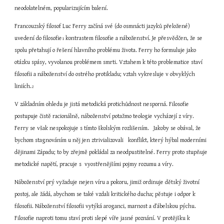
neodolatelném, popularizujícím balení.
Francouzský filosof Luc Ferry začíná své (do osmnácti jazyků přeložené) 
uvedení do filosofie
 kontrastem filosofie a náboženství. Je přesvědčen, že se 
1
spolu přetahují o řešení hlavního problému života. Ferry ho formuluje jako 
otázku spásy, vyvolanou problémem smrti. Vztahem k této problematice staví 
filosofii a náboženství do ostrého protikladu; vztah vykresluje v obvyklých 
liniích.
2
V základním ohledu je jistá metodická protichůdnost nesporná. Filosofie 
postupuje čistě racionálně, náboženství potažmo teologie vycházejí z víry. 
Ferry se však nespokojuje s tímto školským rozlišením.   Jakoby se obával, že 
bychom stagnováním u něj jen ztrivializovali   konflikt, který hýbal moderními 
dějinami Západu; to by zřejmě pokládal za neodpustitelné. Ferry proto stupňuje 
metodické napětí, pracuje s  vyostřenějšími pojmy rozumu a víry.
Náboženství prý vyžaduje nejen víru a pokoru, jimiž ordinuje dětský životní 
postoj, ale žádá, abychom se také vzdali kritického ducha; pěstuje i odpor k 
filosofii. Náboženství filosofii vytýká aroganci, marnost a ďábelskou pýchu. 
Filosofie naproti tomu staví proti slepé víře jasné poznání. V protějšku k 