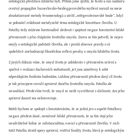
ontologická představa lidského bytí. Přitom jsme zjistili, že tento u nás nadmíru 
ceněný propagátor husserlovsko-heideggerovského myšlení narazil na meze 
absolutizované metody fenomenologů a utržil „wittgensteinovské boule“, když 
se pokoušel zvládnout metafyzické téma ontologické konstituce člověka. U 
Patočky tedy můžeme kontinuálně sledovat i spojitost negace konstantní lidské 
přirozenosti s jeho chápáním životního smyslu. Znovu se tím potvrdí, že nejen 
omyly o ontologické podstatě člověka, ale i prostá absence pravdy o ní 
spolehlivě znehodnocují filosofickou reflexi povahy a smyslu lidského života.
Z jiných důkazů víme, že smysl života je zakódován v přirozeném určení a 
spočívá v realizaci duchovních mohutností, jež jsou zaměřeny k sobě 
odpovídajícím finálním hodnotám. Lidskou přirozeností předem daný cíl života 
je tak principem rovněž apriorně daného životního smyslu. Patočka ale 
nesouhlasí. Především tvrdí, že smysl se nedá vysvětlovat z účelnosti. Ani jeho 
apriorní danost mu nekonvenuje.
Mohli bychom se spokojit s konstatováním, že se jedná jen o aspekt Patočkovy 
negace předem dané, neměnné lidské přirozenosti, že za tím stojí jeho 
neudržitelné kolize se substancialitou, esencí a přirozeností člověka. V nich 
totiž Patočka ztratil opory apriorní, vnitřní finality života, která je ontologickým 