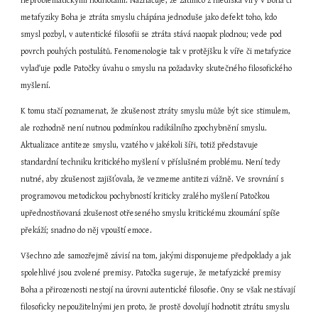
neproblematickými hodnotami. Naznačuje, že zatímco z hlediska víry v Boha či 
metafyziky Boha je ztráta smyslu chápána jednoduše jako defekt toho, kdo 
smysl pozbyl, v autentické filosofii se ztráta stává naopak plodnou; vede pod 
povrch pouhých postulátů. Fenomenologie tak v protějšku k víře či metafyzice 
vylaďuje podle Patočky úvahu o smyslu na požadavky skutečného filosofického 
myšlení.
K tomu stačí poznamenat, že zkušenost ztráty smyslu může být sice stimulem, 
ale rozhodně není nutnou podmínkou radikálního zpochybnění smyslu. 
Aktualizace antiteze smyslu, vzatého v jakékoli šíři, totiž představuje 
standardní techniku kritického myšlení v příslušném problému. Není tedy 
nutné, aby zkušenost zajišťovala, že vezmeme antitezi vážně. Ve srovnání s 
programovou metodickou pochybností kriticky zralého myšlení Patočkou 
upřednostňovaná zkušenost otřeseného smyslu kritickému zkoumání spíše 
překáží; snadno do něj vpouští emoce.
Všechno zde samozřejmě závisí na tom, jakými disponujeme předpoklady a jak 
spolehlivé jsou zvolené premisy. Patočka sugeruje, že metafyzické premisy 
Boha a přirozenosti nestojí na úrovni autentické filosofie. Ony se však nestávají 
filosoficky nepoužitelnými jen proto, že prostě dovolují hodnotit ztrátu smyslu 