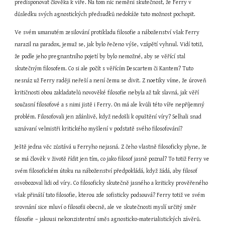
predisponovat člověka k víře. Na tom nic nemění skutečnost, že Ferry v 
důsledku svých agnostických předsudků nedokáže tuto možnost pochopit.
Ve svém umanutém zesilování protikladu filosofie a náboženství však Ferry 
narazil na paradox, jemuž se, jak bylo řečeno výše, vzápětí vyhnul. Vidí totiž, 
že podle jeho pregnantního pojetí by bylo nemožné, aby se věřící stal 
skutečným filosofem. Co si ale počít s věřícím Descartem či Kantem? Tuto 
nesnáz už Ferry raději neřeší a není čemu se divit. Z noetiky víme, že úroveň 
kritičnosti obou zakladatelů novověké filosofie nebyla až tak slavná, jak věří 
současní filosofové a s nimi jistě i Ferry. On má ale kvůli této víře nepříjemný 
problém. Filosofovali jen zdánlivě, když nedošli k opuštění víry? Selhali snad 
uznávaní velmistři kritického myšlení v podstatě svého filosofování?
Ještě jedna věc zůstává u Ferryho nejasná. Z čeho vlastně filosoficky plyne, že 
se má člověk v životě řídit jen tím, co jako filosof jasně poznal? To totiž Ferry ve 
svém filosofickém útoku na náboženství předpokládá, když žádá, aby filosof 
osvobozoval lidi od víry. Co filosoficky skutečně jasného a kriticky prověřeného 
však přináší tato filosofie, kterou zde sofisticky podsouvá? Ferry totiž ve svém 
srovnání sice mluví o filosofii obecně, ale ve skutečnosti myslí určitý směr 
filosofie – jakousi nekonzistentní směs agnosticko-materialistických závěrů. 