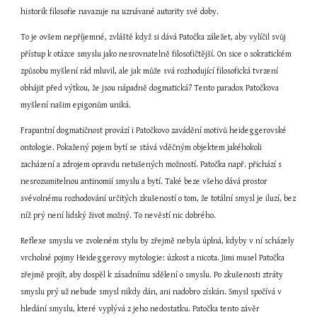
historik filosofie navazuje na uznávané autority své doby.
To je ovšem nepříjemné, zvláště když si dává Patočka záležet, aby vylíčil svůj 
přístup k otázce smyslu jako nesrovnatelně filosofičtější. On sice o sokratickém 
způsobu myšlení rád mluvil, ale jak může svá rozhodující filosofická tvrzení 
obhájit před výtkou, že jsou nápadně dogmatická? Tento paradox Patočkova 
myšlení našim epigonům uniká.
Frapantní dogmatičnost provází i Patočkovo zavádění motivů heideggerovské 
ontologie. Pokažený pojem bytí se stává vděčným objektem jakéhokoli 
zacházení a zdrojem opravdu netušených možností. Patočka např. přichází s 
nesrozumitelnou antinomií smyslu a bytí. Také beze všeho dává prostor 
svévolnému rozhodování určitých zkušeností o tom, že totální smysl je iluzí, bez 
níž prý není lidský život možný. To nevěstí nic dobrého.
Reflexe smyslu ve zvoleném stylu by zřejmě nebyla úplná, kdyby v ní scházely 
vrcholné pojmy Heideggerovy mytologie: úzkost a nicota. Jimi musel Patočka 
zřejmě projít, aby dospěl k zásadnímu sdělení o smyslu. Po zkušenosti ztráty 
smyslu prý už nebude smysl nikdy dán, ani nadobro získán. Smysl spočívá v 
hledání smyslu, které vyplývá z jeho nedostatku. Patočka tento závěr 