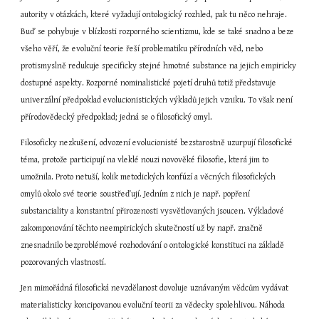
autority v otázkách, které vyžadují ontologický rozhled, pak tu něco nehraje. 
Buď se pohybuje v blízkosti rozporného scientizmu, kde se také snadno a beze 
všeho věří, že evoluční teorie řeší problematiku přírodních věd, nebo 
protismyslně redukuje specificky stejné hmotné substance na jejich empiricky 
dostupné aspekty. Rozporné nominalistické pojetí druhů totiž představuje 
univerzální předpoklad evolucionistických výkladů jejich vzniku. To však není 
přírodovědecký předpoklad; jedná se o filosofický omyl.
Filosoficky nezkušení, odvození evolucionisté bezstarostně uzurpují filosofické 
téma, protože participují na vleklé nouzi novověké filosofie, která jim to 
umožnila. Proto netuší, kolik metodických konfúzí a věcných filosofických 
omylů okolo své teorie soustřeďují. Jedním z nich je např. popření 
substanciality a konstantní přirozenosti vysvětlovaných jsoucen. Výkladové 
zakomponování těchto neempirických skutečností už by např. značně 
znesnadnilo bezproblémové rozhodování o ontologické konstituci na základě 
pozorovaných vlastností.
Jen mimořádná filosofická nevzdělanost dovoluje uznávaným vědcům vydávat 
materialisticky koncipovanou evoluční teorii za vědecky spolehlivou. Náhoda 