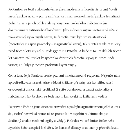
Po Kantovi se totiž stalo špatným zvykem moderních filosofů, že proměňovali 
metafyzickou nouzi v pocity nadřazenosti nad jakoukoli metafyzickou tematizací 
Boha. Ta se v jejich očích stala synonymem pokleslého, náboženským 
dogmatizmem zatíženého filosofování. Jako si dnes v ničím neotřesené víře v 
pokantovský vývoj myslí Ferry, že filosofie musí být prostě ateistická 
(teoreticky či aspoň prakticky – v agnostické verzi), tak si totéž v síle téže víry 
před třiceti lety myslel s Heideggerem i Patočka. A bude si to i za dalších třicet 
let samozřejmě myslet bezpočet konformních filosofů. Vývoj se přece nedá 
vracet; ani když je nesen prokazatelnými omyly.
Co na tom, že je Kantova teorie poznání mnohonásobně rozporná. Nejenže nám 
zprostředkovala nezrušitelné vědomí kritické převahy, ale konstituovala i 
osvobozující osvícenský protiklad či spíše obsahovou separaci racionality a 
náboženství. Jak bychom se tedy mohli kantovského kriticizmu vzdát?
Po pravdě řečeno jsme dnes ve srovnání s pouhým agnosticizmem ještě o krok 
dál, neboť novověká nouze už se prosadila i v aspektu hlubinné skepse. 
Současný znalec moderní logiky a vědy J. P. Ondok ve své knize 
Důkaz nebo 
hypotéza Boha
dospívá k závěru, že klasické důkazy snad mohly přesvědčovat, 
13