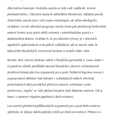
Alternativní koncepce životního smyslu se tedy rodí z pokleslé  úrovně 
předsudečného, v hlavních omylech zabředlého filosofování. Základní pravdy 
skutečného smyslu jsou v nich nejen nedostupné, ale přímo ideologicky 
nežádoucí. Levné náhradní programy smyslu života pak představují lehkovážné 
matení životní cesty jejich obětí; ovšemže s intelektuálskou grácií a v 
akademickém dekoru. Uvážíme-li, že pro takovéto výtvory je v dnešních 
západních společnostech cesta pěkně vydlážděná, zdá se marné volat, že 
takovýchto filosofických věrozvěstů bychom si neměli vůbec vážit.
Na téže vlně i úrovni můžeme nalézt i 
Filosofickou gymnastiku
 S. Lawa.
 Autor v 
6
ní poměrně zdařile předkládá náročná filosofická a zároveň světonázorově 
atraktivní témata jako hru argumentů pro a proti. Počáteční logickou invenci i 
argumentační zběhlost však bohužel v rozhodujících bodech střetnutí 
protichůdných idejí pravidelně překrývá autorův světonázor a jeho 
preference; „logika“ se vždy jakýmsi kouzlem stočí žádoucím směrem. Tak je 
tomu i v autorově vtipném pojednání o Boží existenci.
Law uzavírá přehled nejoblíbenějších argumentů pro a proti Boží existenci 
zjištěním, že důkazy daleko pádněji svědčí pro Boží neexistenci. Přitom si u 