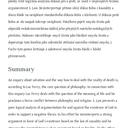
jakoby čistě logickou analýzou důkazů pro a proti, se snaží v neprospěch teizmu 
argumentovat S. Law. Dezinterpretuje přitom silný důkaz Boha z kauzality a 
důraz klade na neúplnost standardního důkazu Boha z účelnosti. U důkazu proti 
Bohu ze zla naopak toleruje neúplnost. Patočkovo pojetí smyslu života pak 
odpovídá redukcionistickému ladění jeho přejatých noeticko-ontologických 
představ. Nakonec identifikuje smysl života jako hledání smyslu života a 
doporučuje tuto konfúzi jako sokratické otřásání naivního vědomí smyslu. J. 
Fuchs tyto pozice kritizuje a zakotvení smyslu života hledá v lidské 
přirozenosti.
Summary
An inquiry about salvation and the way how to deal with the reality of death is, 
according to Luc Ferry, the core question of philosophy. In connection with 
this inquiry Luc Ferry deals with the question of the meaning of life and he 
proclaims a fierce conflict between philosophy and religion. S. Law presents a 
pure logical analysis of argumentation for and against the existence of God in 
order to support a negative thesis. In his effort he misinterprets a strong 
argument in favor of God’s existence based on the law of causality and he 