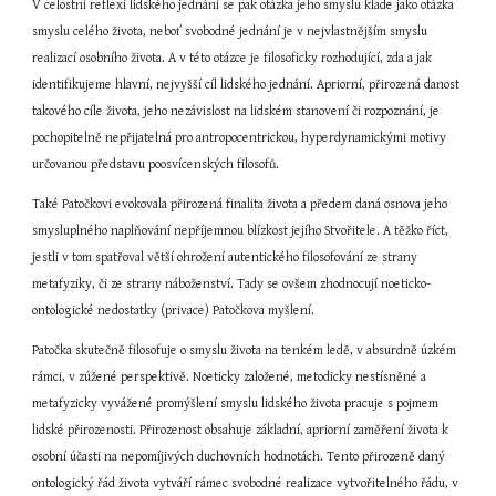
V celostní reflexi lidského jednání se pak otázka jeho smyslu klade jako otázka 
smyslu celého života, neboť svobodné jednání je v nejvlastnějším smyslu 
realizací osobního života. A v této otázce je filosoficky rozhodující, zda a jak 
identifikujeme hlavní, nejvyšší cíl lidského jednání. Apriorní, přirozená danost 
takového cíle života, jeho nezávislost na lidském stanovení či rozpoznání, je 
pochopitelně nepřijatelná pro antropocentrickou, hyperdynamickými motivy 
určovanou představu poosvícenských filosofů.
Také Patočkovi evokovala přirozená finalita života a předem daná osnova jeho 
smysluplného naplňování nepříjemnou blízkost jejího Stvořitele. A těžko říct, 
jestli v tom spatřoval větší ohrožení autentického filosofování ze strany 
metafyziky, či ze strany náboženství. Tady se ovšem zhodnocují noeticko-
ontologické nedostatky (privace) Patočkova myšlení.
Patočka skutečně filosofuje o smyslu života na tenkém ledě, v absurdně úzkém 
rámci, v zúžené perspektivě. Noeticky založené, metodicky nestísněné a 
metafyzicky vyvážené promýšlení smyslu lidského života pracuje s pojmem 
lidské přirozenosti. Přirozenost obsahuje základní, apriorní zaměření života k 
osobní účasti na nepomíjivých duchovních hodnotách. Tento přirozeně daný 
ontologický řád života vytváří rámec svobodné realizace vytvořitelného řádu, v 