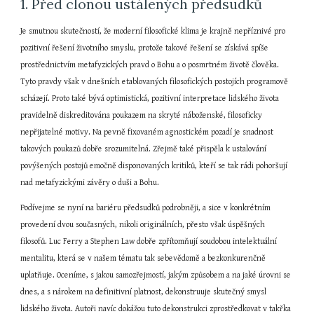
1. Před clonou ustálených předsudků
Je smutnou skutečností, že moderní filosofické klima je krajně nepříznivé pro 
pozitivní řešení životního smyslu, protože takové řešení se získává spíše 
prostřednictvím metafyzických pravd o Bohu a o posmrtném životě člověka. 
Tyto pravdy však v dnešních etablovaných filosofických postojích programově 
scházejí. Proto také bývá optimistická, pozitivní interpretace lidského života 
pravidelně diskreditována poukazem na skryté náboženské, filosoficky 
nepřijatelné motivy. Na pevně fixovaném agnostickém pozadí je snadnost 
takových poukazů dobře srozumitelná. Zřejmě také přispěla k ustalování 
povýšených postojů emočně disponovaných kritiků, kteří se tak rádi pohoršují 
nad metafyzickými závěry o duši a Bohu.
Podívejme se nyní na bariéru předsudků podrobněji, a sice v konkrétním 
provedení dvou současných, nikoli originálních, přesto však úspěšných 
filosofů. Luc Ferry a Stephen Law dobře zpřítomňují soudobou intelektuální 
mentalitu, která se v našem tématu tak sebevědomě a bezkonkurenčně 
uplatňuje. Oceníme, s jakou samozřejmostí, jakým způsobem a na jaké úrovni se 
dnes, a s nárokem na definitivní platnost, dekonstruuje skutečný smysl 
lidského života. Autoři navíc dokážou tuto dekonstrukci zprostředkovat v takřka 