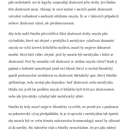
jako nedostatek, ani že logicky suspendují zkušenost jeho ztráty. Jen kladou 
této zkušenosti meze. Ukazují, že není možné v mezích pouhé zkušenosti 
svévolně rozhodovat o možnosti nihilizmu smyslu. Že se v takových případech 
nebere zkušenost vážně, ale předimenzovaně.
Aby tedy mohl Patočka přesvědčivě klást zkušenost ztráty smyslu jako 
východisko, které má zřejmě v protějšku k metafyzice vylaďovat zkoumání 
smyslu na vyšší úroveň kritického myšlení, musel by nejprve dokazovat 
mnohé. Není totiž vůbec zřejmé, proč by musela být metafyzika v kolizi se 
zkušeností. Proč by nemohla vzít zkušenost se ztrátou smyslu vážně? Bude ji 
pojímat a hodnotit samozřejmě jinak než filosof, který si nechal filosofický 
aparát protismyslně zredukovat na zkušenost. Metodický spor, který Patočka 
zpřítomňuje, tedy nestojí jako disjunkce: buď zkušenost, nebo metafyzika. 
Otázka zní, jestli lze problém smyslu či lidského bytí řešit jen zkušenostně, 
nebo zda tyto otázky vyžadují také metafyzický záběr.
Patočka by tedy musel nejprve filosoficky vysvětlit, ne prostě jen s poukazem 
na pokantovský vývoj předpokládat, že je to opravdu s metafyzikou tak špatné, 
aby musela být ve svém tématu nahrazována fenomenologií; musel by sáhnout 
až do noetiky. Nic takového však u Patočky nenacházíme. On jen jako zdatný 