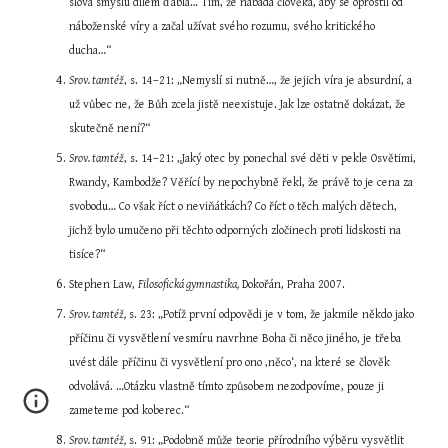
slova smyslu dílem ďábla… Tím, že nabádá člověka, aby se oprostil od 
náboženské víry a začal užívat svého rozumu, svého kritického 
ducha…“
Srov. tamtéž
, s. 14–21: „Nemyslí si nutně…, že jejich víra je absurdní, a 
už vůbec ne, že Bůh zcela jistě neexistuje. Jak lze ostatně dokázat, že 
skutečně není?“
Srov. tamtéž
, s. 14–21: „Jaký otec by ponechal své děti v pekle Osvětimi, 
Rwandy, Kambodže? Věřící by nepochybně řekl, že právě to je cena za 
svobodu… Co však říct o neviňátkách? Co říct o těch malých dětech, 
jichž bylo umučeno při těchto odporných zločinech proti lidskosti na 
tisíce?“
Stephen Law, 
Filosofická gymnastika,
 Dokořán, Praha 2007.
Srov. tamtéž,
 s. 23: „Potíž první odpovědi je v tom, že jakmile někdo jako 
příčinu či vysvětlení vesmíru navrhne Boha či něco jiného, je třeba 
uvést dále příčinu či vysvětlení pro ono ‚něco‘, na které se člověk 
odvolává. …Otázku vlastně tímto způsobem nezodpovíme, pouze ji 
zameteme pod koberec.“
Srov. tamtéž,
 s. 91: „Podobně může teorie přírodního výběru vysvětlit 