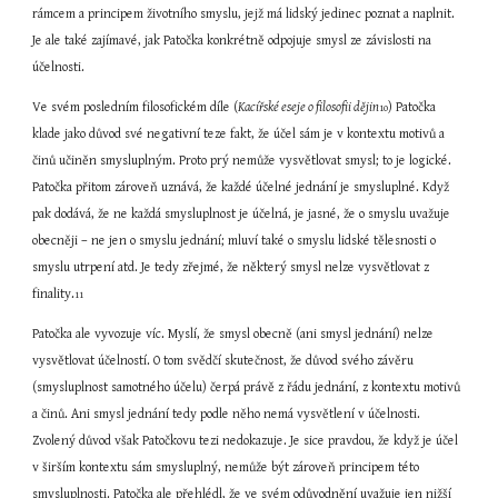
rámcem a principem životního smyslu, jejž má lidský jedinec poznat a naplnit. 
Je ale také zajímavé, jak Patočka konkrétně odpojuje smysl ze závislosti na 
účelnosti.
Ve svém posledním filosofickém díle (
Kacířské eseje o filosofii dějin
) Patočka 
10
klade jako důvod své negativní teze fakt, že účel sám je v kontextu motivů a 
činů učiněn smysluplným. Proto prý nemůže vysvětlovat smysl; to je logické. 
Patočka přitom zároveň uznává, že každé účelné jednání je smysluplné. Když 
pak dodává, že ne každá smysluplnost je účelná, je jasné, že o smyslu uvažuje 
obecněji – ne jen o smyslu jednání; mluví také o smyslu lidské tělesnosti o 
smyslu utrpení atd. Je tedy zřejmé, že některý smysl nelze vysvětlovat z 
finality.
11
Patočka ale vyvozuje víc. Myslí, že smysl obecně (ani smysl jednání) nelze 
vysvětlovat účelností. O tom svědčí skutečnost, že důvod svého závěru 
(smysluplnost samotného účelu) čerpá právě z řádu jednání, z kontextu motivů 
a činů. Ani smysl jednání tedy podle něho nemá vysvětlení v účelnosti. 
Zvolený důvod však Patočkovu tezi nedokazuje. Je sice pravdou, že když je účel 
v širším kontextu sám smysluplný, nemůže být zároveň principem této 
smysluplnosti. Patočka ale přehlédl, že ve svém odůvodnění uvažuje jen nižší 