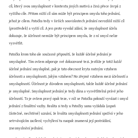
cíl, který svou smysluplnost v kontextu jiných motivů a činů přece čerpá z 
vyššího cíle. Přitom nižší cíl sám může být principem smyslu toho jednání, 
jehož je cílem. Patočka tedy v širších souvislostech jednání nerozlišil nižší cíl 
(prostředek) a vyšší cíl. A jen proto vyvolal zdání, že smysluplnost účelu 
dokazuje, že účelnost nemůže být principem smyslu, že z ní smysl nelze 
vysvětlit.
Patočka krom toho ale současně připouští, že každé účelné jednání je 
smysluplné. Tím ovšem odporuje své dokazované tezi. Jestliže je totiž 
každé
účelné jednání smysluplné, pak je tato obecnost kryta nutným vztahem 
účelnosti a smysluplnosti. Jakým vztahem? No zřejmě vztahem mezi účelností a 
smysluplností. Účelnost je důvodem smysluplnosti, takže každé účelné jednání 
je smysluplné. Smysluplnost jednání je tedy dána a vysvětlitelná právě jeho 
účelností. To je ovšem pravý opak teze, v níž se Patočka pokouší vyvázat i smysl 
jednání z finalitní vazby. Realita si tedy u Patočky sama vyžádala (aspoň 
částečné, nechtěné) uznání, že kvalita smysluplnosti jednání spočívá v jeho 
setrvávajícím zacílení; vychýlení tu naopak znamená její postrádání, 
znesmyslnění jednání. 