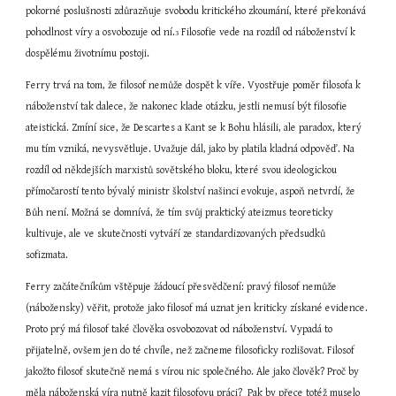
pokorné poslušnosti zdůrazňuje svobodu kritického zkoumání, které překonává 
pohodlnost víry a osvobozuje od ní.
 Filosofie vede na rozdíl od náboženství k 
3
dospělému životnímu postoji.
Ferry trvá na tom, že filosof nemůže dospět k víře. Vyostřuje poměr filosofa k 
náboženství tak dalece, že nakonec klade otázku, jestli nemusí být filosofie 
ateistická. Zmíní sice, že Descartes a Kant se k Bohu hlásili, ale paradox, který 
mu tím vzniká, nevysvětluje. Uvažuje dál, jako by platila kladná odpověď. Na 
rozdíl od někdejších marxistů sovětského bloku, které svou ideologickou 
přímočarostí tento bývalý ministr školství našinci evokuje, aspoň netvrdí, že 
Bůh není. Možná se domnívá, že tím svůj praktický ateizmus teoreticky 
kultivuje, ale ve skutečnosti vytváří ze standardizovaných předsudků 
sofizmata.
Ferry začátečníkům vštěpuje žádoucí přesvědčení: pravý filosof nemůže 
(nábožensky) věřit, protože jako filosof má uznat jen kriticky získané evidence. 
Proto prý má filosof také člověka osvobozovat od náboženství. Vypadá to 
přijatelně, ovšem jen do té chvíle, než začneme filosoficky rozlišovat. Filosof 
jakožto filosof skutečně nemá s vírou nic společného. Ale jako člověk? Proč by 
měla náboženská víra nutně kazit filosofovu práci?  Pak by přece totéž muselo 