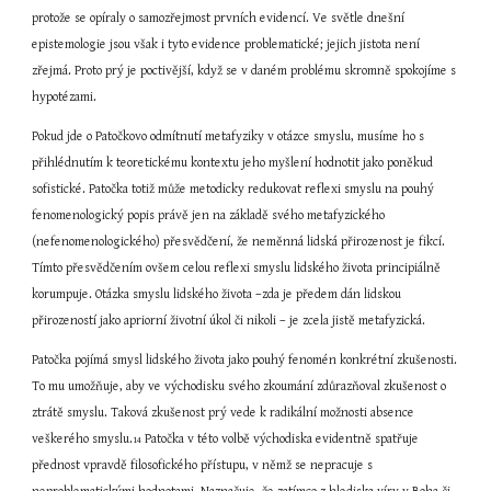
protože se opíraly o samozřejmost prvních evidencí. Ve světle dnešní 
epistemologie jsou však i tyto evidence problematické; jejich jistota není 
zřejmá. Proto prý je poctivější, když se v daném problému skromně spokojíme s 
hypotézami.
Pokud jde o Patočkovo odmítnutí metafyziky v otázce smyslu, musíme ho s 
přihlédnutím k teoretickému kontextu jeho myšlení hodnotit jako poněkud 
sofistické. Patočka totiž může metodicky redukovat reflexi smyslu na pouhý 
fenomenologický popis právě jen na základě svého metafyzického 
(nefenomenologického) přesvědčení, že neměnná lidská přirozenost je fikcí. 
Tímto přesvědčením ovšem celou reflexi smyslu lidského života principiálně 
korumpuje. Otázka smyslu lidského života –zda je předem dán lidskou 
přirozeností jako apriorní životní úkol či nikoli – je zcela jistě metafyzická.
Patočka pojímá smysl lidského života jako pouhý fenomén konkrétní zkušenosti. 
To mu umožňuje, aby ve východisku svého zkoumání zdůrazňoval zkušenost o 
ztrátě smyslu. Taková zkušenost prý vede k radikální možnosti absence 
veškerého smyslu.
 Patočka v této volbě východiska evidentně spatřuje 
14
přednost vpravdě filosofického přístupu, v němž se nepracuje s 