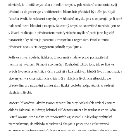
očividná. Je-li totiž smysl sám v hledání smyslu, pak hledání samo ztrácí svůj 
předmět a degeneruje v indiferentní bloumání; přestává být, čím je. Když 
Patočka tvrdí, že nalezení smyslu je v hledání smyslu, pak si odporuje; je-li totiž 
nalezení, není hledání a naopak. Nalezený smysl se ustavičně nehledá, jen se 
v životě realizuje. K přednostem metafyzického myšlení patří jeho logické 
nasazení; díky němu je pozorné k rozporům a regresům. Patočka touto 
předností spolu s Heideggerem pohrdl; myslí jinak.
Reflexe smyslu celého lidského života mají v lidské praxi pochopitelně 
nesmírný význam. Přímo ji spoluurčují. Rozhodují totiž o tom, jak se lidé ve 
svých životech orientují, v čem spatřují a kde získávají hlubší životní motivaci, a 
sice nejen v existenciálních krizích či v těžkých životních situacích, ale 
především pro naplnění univerzální lidské potřeby zodpovědného vedení 
vlastních životů.
Moderní filosofové jakožto tvůrci západní kultury posledních století v tomto 
ohledu žalostně selhávají; bohužel šíří dezorientaci a bezradnost ve velkém. 
Petrifikované předsudky přemnožených agnostiků a následný praktický 
materializmus, do základů zabudovaná skepse a postupně explicitovaná 