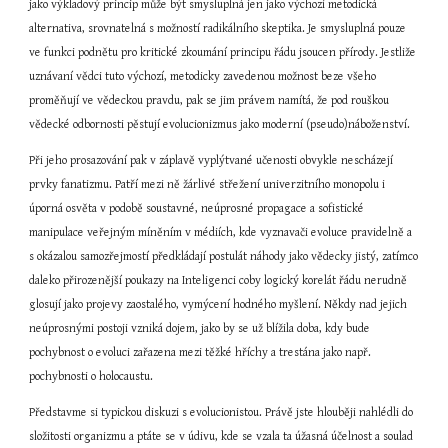
jako výkladový princip může být smysluplná jen jako výchozí metodická 
alternativa, srovnatelná s možností radikálního skeptika. Je smysluplná pouze 
ve funkci podnětu pro kritické zkoumání principu řádu jsoucen přírody. Jestliže 
uznávaní vědci tuto výchozí, metodicky zavedenou možnost beze všeho 
proměňují ve vědeckou pravdu, pak se jim právem namítá, že pod rouškou 
vědecké odbornosti pěstují evolucionizmus jako moderní (pseudo)náboženství.
Při jeho prosazování pak v záplavě vyplýtvané učenosti obvykle nescházejí 
prvky fanatizmu. Patří mezi ně žárlivé střežení univerzitního monopolu i 
úporná osvěta v podobě soustavné, neúprosné propagace a sofistické 
manipulace veřejným míněním v médiích, kde vyznavači evoluce pravidelně a 
s okázalou samozřejmostí předkládají postulát náhody jako vědecky jistý, zatímco 
daleko přirozenější poukazy na Inteligenci coby logický korelát řádu nerudně 
glosují jako projevy zaostalého, vymýcení hodného myšlení. Někdy nad jejich 
neúprosnými postoji vzniká dojem, jako by se už blížila doba, kdy bude 
pochybnost o evoluci zařazena mezi těžké hříchy a trestána jako např. 
pochybnosti o holocaustu.
Představme si typickou diskuzi s evolucionistou. Právě jste hlouběji nahlédli do 
složitosti organizmu a ptáte se v údivu, kde se vzala ta úžasná účelnost a soulad 