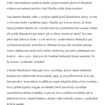
Vždyť tato kombinace jedněch omylů s jinými nemůže přivést k filosofické 
evidenci ani možnost pravdy; o bytí člověka a řádu života nemluvě.
Tato záměna filosofie vůbec s určitými (pokleslými) filosofickými směry vysvítá 
i z Ferryho úvahy o problému spásy. Filosofie prý trvá na závěru, že tento 
hlavní problém filosofie lze a má být řešen jen prostřednictvím rozumu. Přitom 
ale rychle sklouzává k jiné otázce: jak se zbavit strachu ze smrti? Ten nám 
přece kalí radost ze života – a o té má Ferry vysoké mínění. Nejlepší je prý 
vychutnávat dnešek, nenechat se vtáhnout do času, kde minulost zatěžuje 
vinou a budoucnost straší smrtí. Jedině skutečná je prý přece přítomnost; jen 
kvůli ní – zde a nyní – stojí za to žít. Poněkud hédonická životní moudrost. Že 
by zrovna v ní filosofie vrcholila?
Z těchto filosofických nížin pak Ferry vysvětluje, proč je nutné odmítnout 
konkurenční náboženské řešení otázky spásy. Je prý příliš krásné na to, aby 
bylo pravdivé. Krom toho je tu oblíbený rozpor milujícího Boha a hrůz Osvětimi.
5
Ferry přitom typicky reaguje na námitku, která tyto hrůzy vysvětluje 
nezrušitelnou lidskou svobodou. Co prý lze říct o vraždění neviňátek, ptá se 
pohoršeně Ferry. Emoční hladina a zřejmě i tlak vyskočily vzhůru; s myšlenkou 
to bývá naopak. 