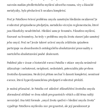
naivním modům předkritického myšlení zdravého rozumu, víry a klasické 
metafyziky, bylo předurčení k nezdaru kompletní.
Proč je Patočkovo řešení problému smyslu samotným hledáním nezdarem? Je 
evidentně přizpůsobeno předjatým, metodicko-věcným reglementacím, které 
jsou filosoficky neudržitelné. Hledání samo je fenomén. Filosofovo myšlení, 
fixované na fenomény, ho tedy v problému smyslu života stanoví jako samotný 
jeho smysl. Proč ne? Jenže takové určení smyslu zvláštním způsobem 
participuje na absurdnostech ontologického absolutizování procesuality a 
noetického absolutizování pouhé zkušenosti.
Podobně jako v úvaze o historické esenci Patočka v otázce smyslu neúměrně 
zdůrazňuje i nehotovost, neúplnost, nedostatek, potencialitu jako prvkem 
životního dynamizmu. Neskrývá přitom nechuť k danosti kompletní, neměnné 
esence, která hyperdynamickému předpojetí evidentně překáží.
Je možná příznačné, že Patočka své zdánlivé zfilosofičtění životního smyslu 
zformuloval střídmě ve dvou nikoli pregnantních větách a dál téma raději 
nerozvíjel. Ona totiž formule „smysl života spočívá v hledání smyslu života“ 
vyjadřuje Patočkovu myšlenku sice pregnantně, ale její paradoxnost je 