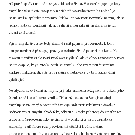
níž právě spočívá naplnění smyslu lidského života. V obecném pojetí je tedy 
smysl lidského života rozepjat v mezích přirozeného životního určení. Je 
nezrušitelně spoludán neměnnou lidskou přirozeností nezávisle na tom, jak ho 
jedinci fakticky poznávají, jak ho realizují či nerealizují; nezávisí na jejich 
osobní zkušenosti.
Pojem smyslu života lze tedy zásadně řešit pojmem přirozenosti. K tomu 
komplementárně přistupují pravdy o osobním životě po smrti a o Bohu. Na 
takovou metafyziku ale není Patočkovo myšlení, jak už víme, uzpůsobeno. Proto 
nepřekvapuje, když Patočka tvrdí, že smysl a jeho ztráta jsou fenomény 
konkrétní zkušenosti, a že tedy rekurz k metafyzice by byl neadekvátní, 
zplošťující.
Metafyzika hotově daného smyslu prý také znamená rezignaci na  otázku jeho 
(strukturně filosofického) vzniku. Případný poukaz na Boha jako zdroj 
smysluplnosti, který zároveň představuje hráz proti nihilizmu a dovoluje 
hodnotit ztrátu smyslu jako defekt, odkazuje Patočka pohotově do křesťanské 
teologie.
 Neproblematicky se tím ocitá v blízkosti té neproblematické 
12
radikality, s níž Sartre rozvíjí osvícenské dědictví k důslednému 
antropocentrizmu: k hypotéze reality bez Boha a lidského života bez smyslu.