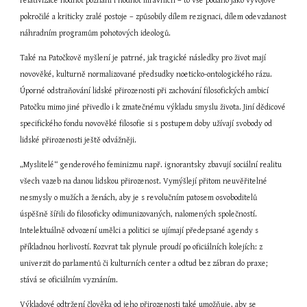
relativizace hodnot poznání i hodnot mravních – to vše podáno jako vývojově 
pokročilé a kriticky zralé postoje – způsobily dílem rezignaci, dílem odevzdanost 
náhradním programům pohotových ideologů.
Také na Patočkově myšlení je patrné, jak tragické následky pro život mají 
novověké, kulturně normalizované předsudky noeticko-ontologického rázu. 
Úporné odstraňování lidské přirozenosti při zachování filosofických ambicí 
Patočku mimo jiné přivedlo i k zmatečnému výkladu smyslu života. Jiní dědicové 
specifického fondu novověké filosofie si s postupem doby užívají svobody od 
lidské přirozenosti ještě odvážněji.
„Myslitelé“ genderového feminizmu např. ignorantsky zbavují sociální realitu 
všech vazeb na danou lidskou přirozenost. Vymýšlejí přitom neuvěřitelné 
nesmysly o mužích a ženách, aby je s revolučním patosem osvoboditelů 
úspěšně šířili do filosoficky odimunizovaných, nalomených společností. 
Intelektuálně odvození umělci a politici se ujímají předepsané agendy s 
příkladnou horlivostí. Rozvrat tak plynule proudí po oficiálních kolejích: z 
univerzit do parlamentů či kulturních center a odtud bez zábran do praxe; 
stává se oficiálním vyznáním.
Výkladové odtržení člověka od jeho přirozenosti také umožňuje, aby se 