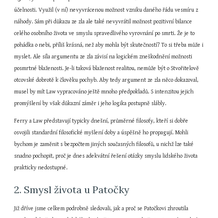
účelnosti. Využil (v ní) nevyvrácenou možnost vzniku daného řádu vesmíru z 
náhody. Sám při důkazu ze zla ale také nevyvrátil možnost pozitivní bilance 
celého osobního života ve smyslu spravedlivého vyrovnání po smrti. Že je to 
pohádka o nebi, příliš krásná, než aby mohla být skutečností? To si třeba může i 
myslet. Ale síla argumentu ze zla závisí na logickém zneškodnění možnosti 
posmrtné blaženosti. Je-li taková blaženost realitou, nemůže být o Stvořitelově 
otcovské dobrotě k člověku pochyb. Aby tedy argument ze zla něco dokazoval, 
musel by mít Law vypracováno ještě mnoho předpokladů. S intenzitou jejich 
promýšlení by však důkazní záměr i jeho logika postupně slábly.
Ferry a Law představují typicky dnešní, průměrné filosofy, kteří si dobře 
osvojili standardní filosofické myšlení doby a úspěšně ho propagují. Mohli 
bychom je zaměnit s bezpočtem jiných současných filosofů, u nichž lze také 
snadno pochopit, proč je dnes adekvátní řešení otázky smyslu lidského života 
prakticky nedostupné.
2. Smysl života u Patočky
Již dříve jsme celkem podrobně sledovali, jak a proč se Patočkovi zhroutila 