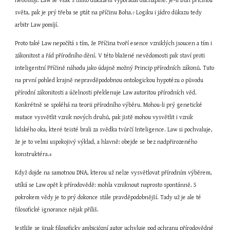
neobstojí. Law se však s tímto důkazem vypořádal duchaplně: je-li Bůh příčinou 
světa, pak je prý třeba se ptát na příčinu Boha.
 Logiku i jádro důkazu tedy 
7
arbitr Law pomíjí.
Proto také Law nepočítá s tím, že Příčina tvoří esence vzniklých jsoucen a tím i 
zákonitost a řád přírodního dění. V této blažené nevědomosti pak staví proti 
inteligentní Příčině náhodu jako údajně možný Princip přírodních zákonů. Tuto 
na první pohled krajně nepravděpodobnou ontologickou hypotézu o původu 
přírodní zákonitosti a účelnosti překlenuje Law autoritou přírodních věd. 
Konkrétně se spoléhá na teorii přírodního výběru. Mohou-li prý genetické 
mutace vysvětlit vznik nových druhů, pak jistě mohou vysvětlit i vznik 
lidského oka, které teisté brali za svědka tvůrčí Inteligence. Law si pochvaluje, 
že je to velmi uspokojivý výklad, a hlavně: obejde se bez nadpřirozeného 
konstruktéra.
8
Když dojde na samotnou DNA, kterou už nelze vysvětlovat přírodním výběrem, 
utíká se Law opět k přírodovědě: mohla vzniknout naprosto spontánně. S 
pokrokem vědy je to prý dokonce stále pravděpodobnější. Tady už je ale té 
filosofické ignorance nějak příliš. 
Jestliže se jinak filosoficky ambiciózní autor uchyluje pod ochranu přírodovědné 