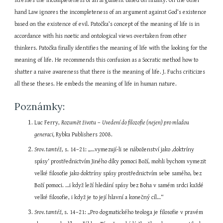
stresses the incompleteness of an argument based on finality. On the other 
hand Law ignores the incompleteness of an argument against God’s existence 
based on the existence of evil. Patočka’s concept of the meaning of life is in 
accordance with his noetic and ontological views overtaken from other 
thinkers. Patočka finally identifies the meaning of life with the looking for the 
meaning of life. He recommends this confusion as a Socratic method how to 
shatter a naive awareness that there is the meaning of life. J. Fuchs criticizes 
all these theses. He embeds the meaning of life in human nature.
Poznámky:
Luc Ferry, 
Rozumět životu
 – 
Uvedení do filozofie (nejen) pro mladou 
generaci,
 Rybka Publishers 2008.
Srov. tamtéž
, s. 14–21: „…vymezují-li se náboženství jako ‚doktríny 
spásy‘ prostřednictvím Jiného díky pomoci Boží, mohli bychom vymezit 
velké filosofie jako doktríny spásy prostřednictvím sebe samého, bez 
Boží pomoci. …i když leží hledání spásy bez Boha v samém srdci každé 
velké filosofie, i když je to její hlavní a konečný cíl…“
Srov. tamtéž,
 s. 14–21: „Pro dogmatického teologa je filosofie v pravém 