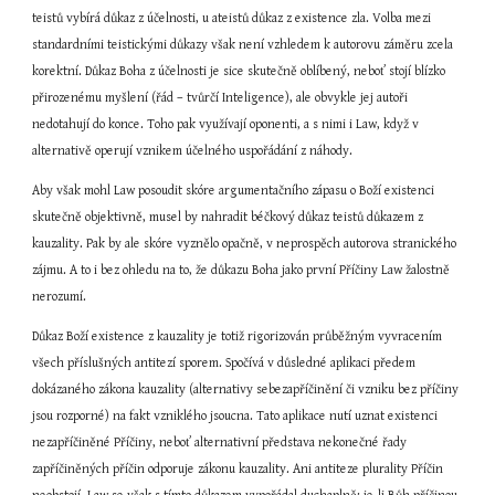
teistů vybírá důkaz z účelnosti, u ateistů důkaz z existence zla. Volba mezi 
standardními teistickými důkazy však není vzhledem k autorovu záměru zcela 
korektní. Důkaz Boha z účelnosti je sice skutečně oblíbený, neboť stojí blízko 
přirozenému myšlení (řád – tvůrčí Inteligence), ale obvykle jej autoři 
nedotahují do konce. Toho pak využívají oponenti, a s nimi i Law, když v 
alternativě operují vznikem účelného uspořádání z náhody.
Aby však mohl Law posoudit skóre argumentačního zápasu o Boží existenci 
skutečně objektivně, musel by nahradit béčkový důkaz teistů důkazem z 
kauzality. Pak by ale skóre vyznělo opačně, v neprospěch autorova stranického 
zájmu. A to i bez ohledu na to, že důkazu Boha jako první Příčiny Law žalostně 
nerozumí.
Důkaz Boží existence z kauzality je totiž rigorizován průběžným vyvracením 
všech příslušných antitezí sporem. Spočívá v důsledné aplikaci předem 
dokázaného zákona kauzality (alternativy sebezapříčinění či vzniku bez příčiny 
jsou rozporné) na fakt vzniklého jsoucna. Tato aplikace nutí uznat existenci 
nezapříčiněné Příčiny, neboť alternativní představa nekonečné řady 
zapříčiněných příčin odporuje zákonu kauzality. Ani antiteze plurality Příčin 