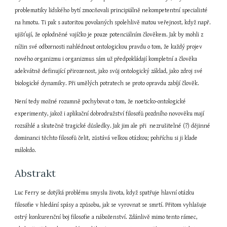
problematiky lidského bytí zmocňovali principiálně nekompetentní specialisté 
na hmotu. Ti pak s autoritou povolaných spolehlivě matou veřejnost, když např. 
ujišťují, že oplodněné vajíčko je pouze potenciálním člověkem. Jak by mohli z 
nížin své odbornosti nahlédnout ontologickou pravdu o tom, že každý projev 
nového organizmu i organizmus sám už předpokládají kompletní a člověka 
adekvátně definující přirozenost, jako svůj ontologický základ, jako zdroj své 
biologické dynamiky. Při umělých potratech se proto opravdu zabíjí člověk.
Není tedy možné rozumně pochybovat o tom, že noeticko-ontologické 
experimenty, jakož i aplikační dobrodružství filosofů pozdního novověku mají 
rozsáhlé a skutečně tragické důsledky. Jak jim ale při  nezrušitelné (?) dějinné 
dominanci těchto filosofů čelit, zůstává velkou otázkou; pohříchu si ji klade 
málokdo.
Abstrakt
Luc Ferry se dotýká problému smyslu života, když spatřuje hlavní otázku 
filosofie v hledání spásy a způsobu, jak se vyrovnat se smrtí. Přitom vyhlašuje 
ostrý konkurenční boj filosofie a náboženství. Zdánlivě mimo tento rámec, 