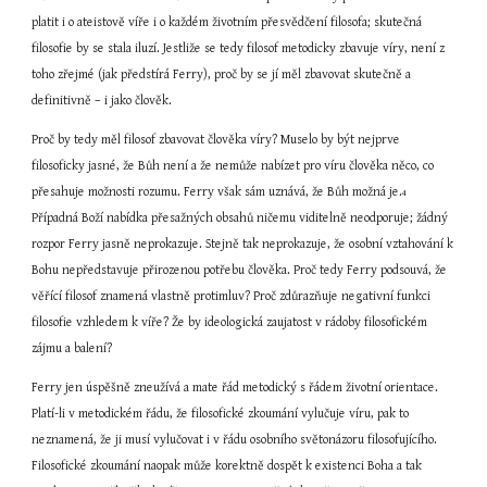
platit i o ateistově víře i o každém životním přesvědčení filosofa; skutečná 
filosofie by se stala iluzí. Jestliže se tedy filosof metodicky zbavuje víry, není z 
toho zřejmé (jak předstírá Ferry), proč by se jí měl zbavovat skutečně a 
definitivně – i jako člověk.
Proč by tedy měl filosof zbavovat člověka víry? Muselo by být nejprve 
filosoficky jasné, že Bůh není a že nemůže nabízet pro víru člověka něco, co 
přesahuje možnosti rozumu. Ferry však sám uznává, že Bůh možná je.
4
Případná Boží nabídka přesažných obsahů ničemu viditelně neodporuje; žádný 
rozpor Ferry jasně neprokazuje. Stejně tak neprokazuje, že osobní vztahování k 
Bohu nepředstavuje přirozenou potřebu člověka. Proč tedy Ferry podsouvá, že 
věřící filosof znamená vlastně protimluv? Proč zdůrazňuje negativní funkci 
filosofie vzhledem k víře? Že by ideologická zaujatost v rádoby filosofickém 
zájmu a balení?
Ferry jen úspěšně zneužívá a mate řád metodický s řádem životní orientace. 
Platí-li v metodickém řádu, že filosofické zkoumání vylučuje víru, pak to 
neznamená, že ji musí vylučovat i v řádu osobního světonázoru filosofujícího. 
Filosofické zkoumání naopak může korektně dospět k existenci Boha a tak 