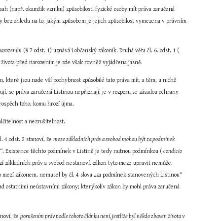
sah (např. okamžik vzniku) způsobilosti fyzické osoby mít práva zaručená 
y bez ohledu na to, jakým způsobem je jejich způsobilost vymezena v právním 
 narozením
 (§ 7 odst. 1) uznává i občanský zákoník. Druhá věta čl. 6. odst. 1 ( 
o života před narozením je zde však rovněž vyjádřena jasně.
 které jsou nade vší pochybnost způsobilé tato práva mít, a těm, u nichž 
jí, se práva zaručená Listinou nepřiznají, je v rozporu se zásadou ochrany 
rospěch toho, komu hrozí újma.
lčitelnost a nezrušitelnost.
 4 odst. 2 stanoví, že 
meze základních práv a svobod mohou být za podmínek 
“. Existence těchto podmínek v Listině je tedy nutnou podmínkou ( 
condicio 
zí základních práv a svobod nestanoví, zákon tyto meze upravit nemůže. 
 mezí zákonem, nemusel by čl. 4 slova „za podmínek stanovených Listinou“ 
nad ostatními neústavními zákony; kterýkoliv zákon by mohl práva zaručená 
noví, že 
porušením práv podle tohoto článku není, jestliže byl někdo zbaven života v 