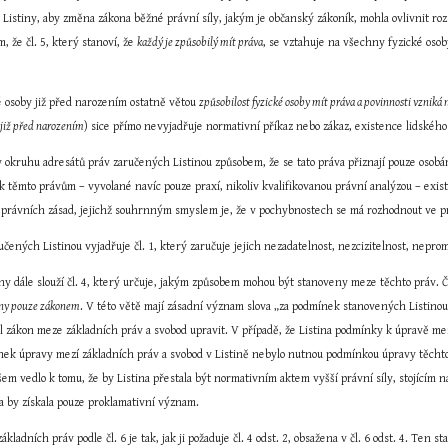
u Listiny, aby změna zákona běžné právní síly, jakým je občanský zákoník, mohla ovlivnit roz
, že čl. 5, který stanoví, že 
každý je způsobilý mít práva
, se vztahuje na všechny fyzické osob
é osoby již před narozením ostatně větou 
způsobilost fyzické osoby mít práva a povinnosti vzniká
 již před narozením
) sice přímo nevyjadřuje normativní příkaz nebo zákaz, existence lidskéh
 okruhu adresátů práv zaručených Listinou způsobem, že se tato práva přiznají pouze osobám,
 k těmto právům – vyvolané navíc pouze praxí, nikoliv kvalifikovanou právní analýzou – existu
ou právních zásad, jejichž souhrnným smyslem je, že v pochybnostech se má rozhodnout ve p
čených Listinou vyjadřuje čl. 1, který zaručuje jejich nezadatelnost, nezcizitelnost, neprom
ny dále slouží čl. 4, který určuje, jakým způsobem mohou být stanoveny meze těchto práv. Čl.
eny pouze zákonem
. V této větě mají zásadní význam slova „za podmínek stanovených Listinou
hl zákon meze základních práv a svobod upravit. V případě, že Listina podmínky k úpravě me
ek úpravy mezí základních práv a svobod v Listině nebylo nutnou podmínkou úpravy těchto
em vedlo k tomu, že by Listina přestala být normativním aktem vyšší právní síly, stojícím 
na by získala pouze proklamativní význam.
ladních práv podle čl. 6 je tak, jak ji požaduje čl. 4 odst. 2, obsažena v čl. 6 odst. 4. Ten sta