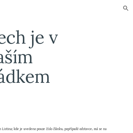
ion
ch je v 
aším 
řádkem
n Listina; kde je uvedeno pouze číslo článku, popřípadě odstavce, má se na 