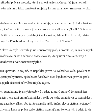
ákladní práva a svobody, které stanoví, určeny. Osoby, jež jsou nositeli 
e o to, zda mezi takto označené subjekty Listina zahrnuje i nenarozený plod. 
ž před narozením
. Ta sice výslovně neurčuje, zda je nenarozený plod subjektem 
 „lidé“ se tvoří od slova s jiným slovotvorným základem „člověk“. Spisovná 
štiny definuje jako „vztahující se k člověku, lidem: lidská bytost, lidská 
dský život“ nahradíme slovy „život lidí“ nebo „život člověka“.
tě slovo „každý“ nevztahuje na nenarozený plod, a protože se jím má na mysli 
 odstavce mluví o ochraně života člověka, který není člověkem, tedy o 
vztahovat i na nenarozený plod
.
na upravuje. Je zřejmé, že například právo na svobodnou volbu povolání se 
 nejsou pochybnosti. Způsobilost fyzických osob k jednotlivým právům podle 
a jejich přiznání mít vůbec nějaký zájem.
 subjektivitu fyzických osob v § 7 odst. 1, který stanoví, že 
způsobilost 
edující: Vymezení právní způsobilosti podle OZ nelze zaměňovat se způsobilostí 
nezmocňuje zákon, aby tento okamžik určil. Jinými slovy: Listina nestanoví 
y a na koho se práva podle Listiny vztahují a na koho ne (čl. 4 odst. 2, viz 