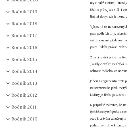
mysli také Listina), která
těchto práv, jsou v čl. 1 
Ročník 2019
Jinými slovy: zda je nenar
Ročník 2018
Výslovně se nenarozených p
práv podle Listiny, nicmén
Ročník 2017
čeština nezná přídavné jmé
Ročník 2016
práce, lidská práva“. Výz
Z nepřiznání práva na živo
Ročník 2015
„každý člověk“, nezbývá n
Ročník 2014
ochraně něčeho, co neexis
Jeden z argumentů proti př
Ročník 2013
nenarozeného plodu netýká,
Ročník 2012
Listiny je třeba posuzovat
K případné námitce, že nen
Ročník 2011
fyzické osoby mít práva a po
Ročník 2010
osob k právům zaručeným Li
podmínky nutné k tomu, aby