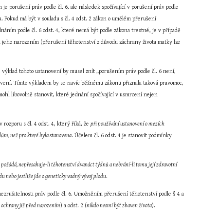
e porušení práv podle čl. 6, ale následek spočívající v porušení práv podle 
. Pokud má být v souladu s čl. 4 odst. 2 zákon o umělém přerušení 
náním podle čl. 6 odst. 4, které nemá být podle zákona trestné, je v případě 
ed jeho narozením (přerušení těhotenství z důvodu záchrany života matky lze 
 výklad tohoto ustanovení by musel znít „porušením práv podle čl. 6 není, 
ovení. Tímto výkladem by se navíc běžnému zákonu přiznala taková pravomoc, 
mohl libovolně stanovit, které jednání spočívající v usmrcení nejen 
rozporu s čl. 4 odst. 4, který říká, že 
při používání ustanovení o mezích 
lům, než pro které byla stanovena
. Účelem čl. 6 odst. 4 je stanovit podmínky 
ě požádá, nepřesahuje-li těhotenství dvanáct týdnů a nebrání-li tomu její zdravotní 
odu nebo jestliže jde o geneticky vadný vývoj plodu
.
 nezrušitelnosti práv podle čl. 6. Umožněním přerušení těhotenství podle § 4 a 
en ochrany již před narozením
) a odst. 2 (
nikdo nesmí být zbaven života
).