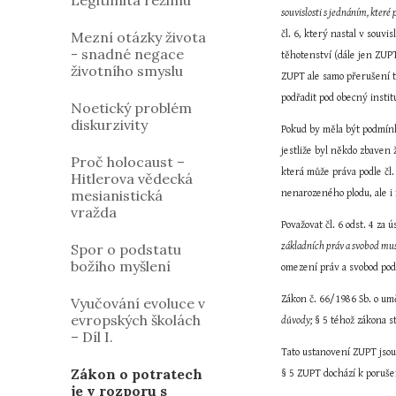
Legitimita režimu
souvislosti s jednáním, které
Mezní otázky života
čl. 6, který nastal v souv
- snadné negace
těhotenství (dále jen ZUPT
životního smyslu
ZUPT ale samo přerušení tě
podřadit pod obecný instit
Noetický problém
diskurzivity
Pokud by měla být podmínka
jestliže byl někdo zbaven
Proč holocaust –
která může práva podle čl.
Hitlerova vědecká
mesianistická
nenarozeného plodu, ale i 
vražda
Považovat čl. 6 odst. 4 za 
Spor o podstatu
základních práv a svobod musí
božího myšlení
omezení práv a svobod podl
Zákon č. 66/1986 Sb. o um
Vyučování evoluce v
evropských školách
důvody;
 § 5 téhož zákona s
– Díl I.
Tato ustanovení ZUPT jsou 
Zákon o potratech
§ 5 ZUPT dochází k porušení
je v rozporu s