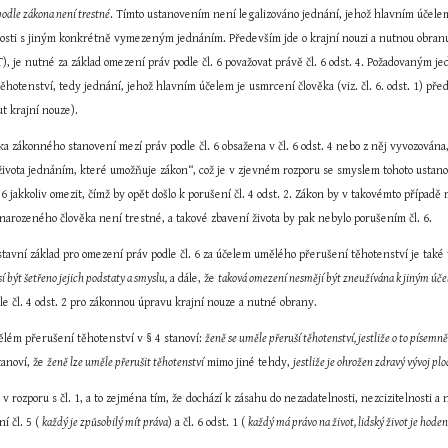
 podle zákona není trestné
. Tímto ustanovením není legalizováno jednání, jehož hlavním účelem j
islosti s jiným konkrétně vymezeným jednáním. Především jde o krajní nouzi a nutnou obranu
), je nutné za základ omezení práv podle čl. 6 považovat právě čl. 6 odst. 4. Požadovaným jed
hotenství, tedy jednání, jehož hlavním účelem je usmrcení člověka (viz. čl. 6. odst. 1) př
ut krajní nouze).
 zákonného stanovení mezí práv podle čl. 6 obsažena v čl. 6 odst. 4 nebo z něj vyvozována,
 života jednáním, které umožňuje zákon“, což je v zjevném rozporu se smyslem tohoto ustan
 6 jakkoliv omezit, čímž by opět došlo k porušení čl. 4 odst. 2. Zákon by v takovémto případě 
narozeného člověka není trestné, a takové zbavení života by pak nebylo porušením čl. 6.
ústavní základ pro omezení práv podle čl. 6 za účelem umělého přerušení těhotenství je také v 
 být šetřeno jejich podstaty a smyslu,
 a dále, že 
taková omezení nesmějí být zneužívána k jiným úče
e čl. 4 odst. 2 pro zákonnou úpravu krajní nouze a nutné obrany.
ělém přerušení těhotenství v § 4 stanoví: 
ženě se uměle přeruší těhotenství, jestliže o to písemn
tanoví, že 
ženě lze uměle přerušit těhotenství
 mimo jiné tehdy, 
jestliže je ohrožen zdravý vývoj pl
v rozporu s čl. 1, a to zejména tím, že dochází k zásahu do nezadatelnosti, nezcizitelnosti a
 čl. 5 ( 
každý je způsobilý mít práva
) a čl. 6 odst. 1 ( 
každý má právo na život, lidský život je hod