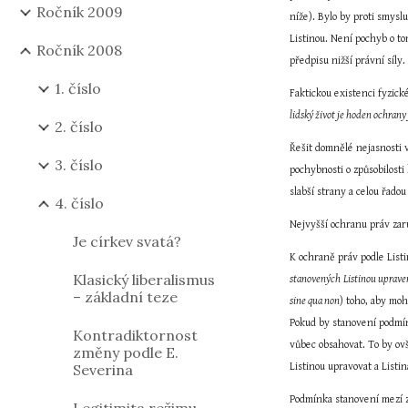
Ročník 2009
níže). Bylo by proti smysl
Listinou. Není pochyb o tom
Ročník 2008
předpisu nižší právní síly.
1. číslo
Faktickou existenci fyzick
lidský život je hoden ochrany
2. číslo
Řešit domnělé nejasnosti v
3. číslo
pochybnosti o způsobilosti
slabší strany a celou řad
4. číslo
Nejvyšší ochranu práv zaru
Je církev svatá?
K ochraně práv podle Listi
Klasický liberalismus
stanovených
Listinou uprav
– základní teze
sine qua non
) toho, aby mo
Pokud by stanovení podmín
Kontradiktornost
vůbec obsahovat. To by ovš
změny podle E.
Severina
Listinou upravovat a Listi
Podmínka stanovení mezí zák