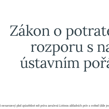
ip to main content
Skip to navigat
Zákon o potrate
rozporu s n
ústavním po
má nenarozený plod způsobilost mít práva zaručená Listinou základních práv a svobod (dále je