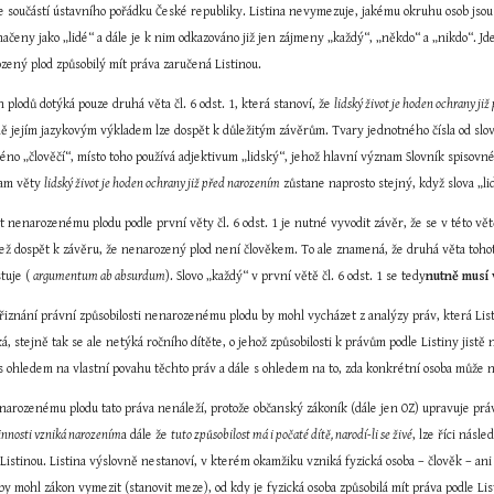
 je součástí ústavního pořádku České republiky. Listina nevymezuje, jakému okruhu osob jsou z
označeny jako „lidé“ a dále je k nim odkazováno již jen zájmeny „každý“, „někdo“ a „nikdo“. Jd
ozený plod způsobilý mít práva zaručená Listinou.
lodů dotýká pouze druhá věta čl. 6 odst. 1, která stanoví, že 
lidský život je hoden ochrany ji
ě jejím jazykovým výkladem lze dospět k důležitým závěrům. Tvary jednotného čísla od slova
no „člověčí“, místo toho používá adjektivum „lidský“, jehož hlavní význam Slovník spisovné če
nam věty 
lidský život je hoden ochrany již před narozením
 zůstane naprosto stejný, když slova „li
t nenarozenému plodu podle první věty čl. 6 odst. 1 je nutné vyvodit závěr, že se v této vě
ež dospět k závěru, že nenarozený plod není člověkem. To ale znamená, že druhá věta tohoto
tuje ( 
argumentum ab absurdum
). Slovo „každý“ v první větě čl. 6 odst. 1 se tedy
nutně musí 
iznání právní způsobilosti nenarozenému plodu by mohl vycházet z analýzy práv, která Listi
 stejně tak se ale netýká ročního dítěte, o jehož způsobilosti k právům podle Listiny jistě
 s ohledem na vlastní povahu těchto práv a dále s ohledem na to, zda konkrétní osoba může n
arozenému plodu tato práva nenáleží, protože občanský zákoník (dále jen OZ) upravuje právní
vinnosti vzniká narozením
a dále že 
tuto způsobilost má i počaté dítě, narodí-li se živé
, lze říci násl
stinou. Listina výslovně nestanoví, v kterém okamžiku vzniká fyzická osoba – člověk – ani 
 mohl zákon vymezit (stanovit meze), od kdy je fyzická osoba způsobilá mít práva podle Listin