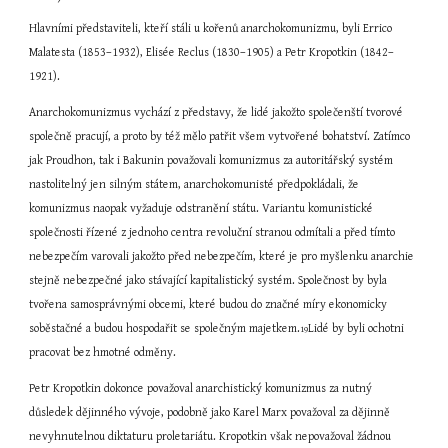
Hlavními představiteli, kteří stáli u kořenů anarchokomunizmu, byli Errico 
Malatesta (1853–1932), Elisée Reclus (1830–1905) a Petr Kropotkin (1842–
1921).
Anarchokomunizmus vychází z představy, že lidé jakožto společenští tvorové 
společně pracují, a proto by též mělo patřit všem vytvořené bohatství. Zatímco 
jak Proudhon, tak i Bakunin považovali komunizmus za autoritářský systém 
nastolitelný jen silným státem, anarchokomunisté předpokládali, že 
komunizmus naopak vyžaduje odstranění státu. Variantu komunistické 
společnosti řízené z jednoho centra revoluční stranou odmítali a před tímto 
nebezpečím varovali jakožto před nebezpečím, které je pro myšlenku anarchie 
stejně nebezpečné jako stávající kapitalistický systém. Společnost by byla 
tvořena samosprávnými obcemi, které budou do značné míry ekonomicky 
soběstačné a budou hospodařit se společným majetkem.
Lidé by byli ochotni 
19
pracovat bez hmotné odměny.
Petr Kropotkin dokonce považoval anarchistický komunizmus za nutný 
důsledek dějinného vývoje, podobně jako Karel Marx považoval za dějinně 
nevyhnutelnou diktaturu proletariátu. Kropotkin však nepovažoval žádnou 