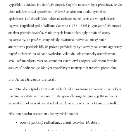
vypořádat s otázkou trestání přestupků. Krajním názorem byla představa, že zlo 
plodí utlačovatelská společnost, přičemž se zánikem útlaku vymizí ze 
společnosti i důsledek (zlo), takže už nebude nutné proti zlu ve společnosti 
bojovat. Například podle Williama Godwina (1756–1836) je vymýcení přestupků 
otázkou přesvědčování
. V některých komunitách byly nevítané osoby 
24
bojkotovány, až posléze samy odešly.
Zatímco individualistický směr 
25
anarchizmu předpokládá, že právo a pořádek by vynucovaly soukromé agentury 
najaté a placené na základě svobodné vůle lidí, kolektivistický anarchizmus 
kvůli svému odporu vůči soukromému vlastnictví a odporu vůči všem formám 
donucení nedisponuje žádným spolehlivým nástrojem k trestání přestupků.
5.5. Anarchizmus a násilí
Po určitou dobu (přelom 19. a 20. století) byl anarchizmus spojován s politickým 
násilím. Přestože se dnes anarchisté zpravidla angažují jinak, ještě na konci 
šedesátých let se opakovaně uchylovali k násilí jako k politickému prostředku.
Násilnou epochu anarchizmu lze vysvětlit různě:
obecný politický radikalizmus druhé poloviny 19. století,