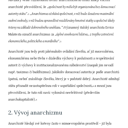
Navzdory velké různorodosti uvnitř anarchistického hnutí sdílejí všichni 
anarchisté přesvědčení, že „
společnost by měla být organizována bez donucovací 
autority státu
“.
 „
Anarchismus očekává společnost, v níž bude dosaženo maximální 
1
osobní svobody, v níž budou spravedlivě rozdělovány hmotné statky a společné úkoly 
řešeny na základě dobrovolného souhlasu. 
“
Významný italský anarchista Errico 
2
Malatesta označil anarchizmus za „
úplné osvobození lidstva… z trojího zotročení: 
ekonomického, politického a morálního
“.
3
Anarchisté jsou tedy proti jakémukoliv ovládání člověka, ať již mocenskému, 
ekonomickému nebo třeba v důsledku výchovy k poslušnosti a respektování 
autorit či výchovy k institucionalizovanému náboženství (naopak jim nevadí 
např. taoizmus či buddhizmus). Jakákoliv donucovací autorita je podle anarchistů 
špatná, neboť znásilňuje člověka, který je v podstatě dobrý. Anarchisté odmítají 
státu přisoudit nezastupitelnou roli v uspořádání společnosti,
 a mnozí jsou 
4
přesvědčeni, že tuto roli navíc vykonává neefektivně (především 
anarchokapitalisté).
5
2. Vývoj anarchizmu
Anarchisté hledají své kořeny často v mimoevropském prostředí – již byla 