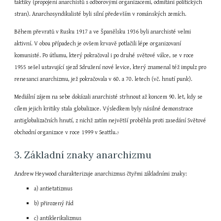
taktiky (propojení anarchistů s odborovými organizacemi, odmítání politických 
stran). Anarchosyndikalisté byli silní především v románských zemích.
Během převratů v Rusku 1917 a ve Španělsku 1936 byli anarchisté velmi 
aktivní. V obou případech je ovšem krvavě potlačili lépe organizovaní 
komunisté. Po útlumu, který pokračoval i po druhé světové válce, se v roce 
1955 sešel ustavující sjezd Sdružení nové levice, který znamenal též impulz pro 
renesanci anarchizmu, jež pokračovala v 60. a 70. letech (vč. hnutí punk).
Mediální zájem na sebe dokázali anarchisté strhnout až koncem 90. let, kdy se 
cílem jejich kritiky stala globalizace. Výsledkem byly násilné demonstrace 
antiglobalizačních hnutí, z nichž zatím největší proběhla proti zasedání Světové 
obchodní organizace v roce 1999 v Seattlu.
7
3. Základní znaky anarchizmu
Andrew Heywood charakterizuje anarchizmus čtyřmi základními znaky:
a) antietatizmus
b) přirozený řád
c) antiklerikalizmus