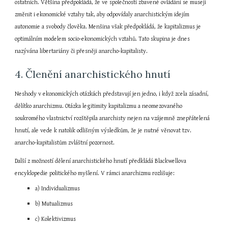
ostatních. Většina předpokládá, že ve společnosti zbavené ovládání se musejí 
změnit i ekonomické vztahy tak, aby odpovídaly anarchistickým idejím 
autonomie a svobody člověka. Menšina však předpokládá, že kapitalizmus je 
optimálním modelem socio-ekonomických vztahů. Tato skupina je dnes 
nazývána libertariány či přesněji anarcho-kapitalisty.
4. Členění anarchistického hnutí
Neshody v ekonomických otázkách představují jen jedno, i když zcela zásadní, 
dělítko anarchizmu. Otázka legitimity kapitalizmu a neomezovaného 
soukromého vlastnictví rozštěpila anarchisty nejen na vzájemně znepřátelená 
hnutí, ale vede k natolik odlišným výsledkům, že je nutné věnovat tzv. 
anarcho-kapitalistům zvláštní pozornost.
Další z možností dělení anarchistického hnutí předkládá Blackwellova 
encyklopedie politického myšlení. V rámci anarchizmu rozlišuje:
a) Individualizmus
b) Mutualizmus
c) Kolektivizmus