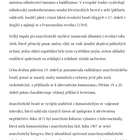
zmíněna náboženství taoizmus a buddhizmus. V evropské tradici vyzdvihují 
náboženský nonkonformizmus mnoha křesťanských herezí a sekt (pikharti, 
valdenští, husité) jakož i různá lidová revoluční hnutí (diggeři v 17. století v 
Anglii) a zajímají se o Francouzskou revoluci (1789).
Velký impulz pro anarchistické myšlení znamenalo zklamání z revolucí roku 
1848, které přinesly pouze změny vlád, ne však zásadní zlepšení politických 
režimů. Jedno státní uspořádání bylo často vystřídáno jiným, ovšem základní 
rozdělení společnosti na ovládající a ovládané zůstalo zachováno.
Celou druhou polovinu 19. století je poznamenala radikalizace anarchistického 
hnutí, jemuž se musely snahy mutualistů o reformy jevit jako zcela 
nedostatečné, a přiklánělo se k alternativám komunizmu.
 Přelom 19. a 20. 
6
století potom charakterizuje vědomý příklon k terorizmu.
Anarchistické hnutí se vyvíjelo souběžně s komunistickým ve vzájemné 
interakci, která nabývala různých forem od spolupráce k otevřenému 
nepřátelství. Roku 1872 byl anarchista Bakunin vyloučen z Internacionály, 
která měla komunistickou i anarchistickou část. Roku 1907 se sešel 
anarchistický kongres, který odsouhlasil správnost anarchosyndikalistické 