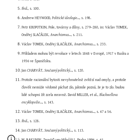
Ibid.
, s. 100.
Andrew HEYWOOD, 
Politické ideologie…
, s. 198.
Petr KROPOTKIN, Pole, továrny a dílny, s. 279–280, in: Václav TOMEK, 
Ondřej SLAČÁLEK, 
Anarchismus…
, s. 211.
Václav TOMEK, Ondřej SLAČÁLEK, 
Anarchismus…
, s. 233.
Příkladem mohou být revoluce v letech 1848 v Evropě, 1917 v Rusku a 
1936 ve Španělsku.
Jan CHARVÁT, 
Současný politický…
, s. 120.
Protože racionální bytosti nevyhnutelně zvítězí nad omyly, a protože 
člověk nemůže vědomě páchat zlo, jakmile pozná, že je to zlo. budou 
lidé schopni žít zcela mravně. David MILLER, et al., 
Blackwellova 
encyklopedie…
, s. 143.
Václav TOMEK, Ondřej SLAČÁLEK, 
Anarchismus…
, s. 47 a 56.
Ibid.
, s. 128.
Jan CHARVÁT, 
Současný politický…
, s. 113.
M. BAKUNIN, 
Zpověď caru Mikuláši I.
, Praha 1996, s. 61.