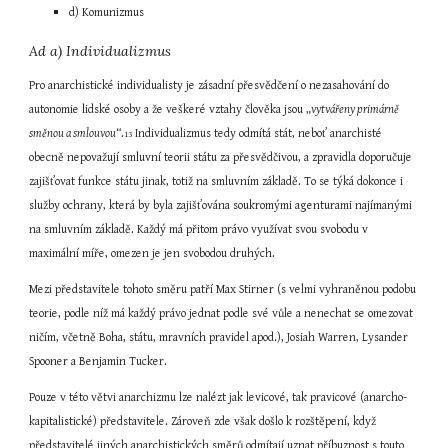
d) Komunizmus
Ad a) Individualizmus
Pro anarchistické individualisty je zásadní přesvědčení o nezasahování do 
autonomie lidské osoby a že veškeré vztahy člověka jsou „
vytvářeny primárně 
směnou a smlouvou
“.
 Individualizmus tedy odmítá stát, neboť anarchisté 
13
obecně nepovažují smluvní teorii státu za přesvědčivou, a zpravidla doporučuje 
zajišťovat funkce státu jinak, totiž na smluvním základě. To se týká dokonce i 
služby ochrany, která by byla zajišťována soukromými agenturami najímanými 
na smluvním základě. Každý má přitom právo využívat svou svobodu v 
maximální míře, omezen je jen svobodou druhých.
Mezi představitele tohoto směru patří Max Stirner (s velmi vyhraněnou podobu 
teorie, podle níž má každý právo jednat podle své vůle a nenechat se omezovat 
ničím, včetně Boha, státu, mravních pravidel apod.), Josiah Warren, Lysander 
Spooner a Benjamin Tucker.
Pouze v této větvi anarchizmu lze nalézt jak levicové, tak pravicové (anarcho-
kapitalistické) představitele. Zároveň zde však došlo k rozštěpení, když 
představitelé jiných anarchistických směrů odmítají uznat příbuznost s touto 