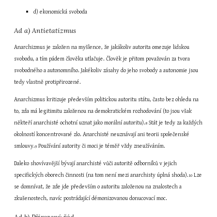
d) ekonomická svoboda
Ad a) Antietatizmus
Anarchizmus je založen na myšlence, že jakákoliv autorita omezuje lidskou 
svobodu, a tím pádem člověka utlačuje. Člověk je přitom považován za tvora 
svobodného a autonomního. Jakékoliv zásahy do jeho svobody a autonomie jsou 
tedy vlastně protipřirozené.
Anarchizmus kritizuje především politickou autoritu státu, často bez ohledu na 
to, zda má legitimitu založenou na demokratickém rozhodování (to jsou však 
někteří anarchisté ochotní uznat jako morální autoritu).
 Stát je tedy za každých 
8
okolností koncentrované zlo. Anarchisté neuznávají ani teorii společenské 
smlouvy.
 Používání autority či moci je téměř vždy zneužíváním.
9
Daleko shovívavější bývají anarchisté vůči autoritě odborníků v jejich 
specifických oborech činnosti (na tom není mezi anarchisty úplná shoda).
 Lze 
10
se domnívat, že zde jde především o autoritu založenou na znalostech a 
zkušenostech, navíc postrádající démonizovanou donucovací moc.