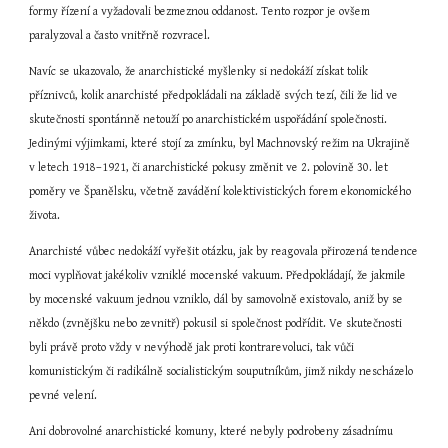
formy řízení a vyžadovali bezmeznou oddanost. Tento rozpor je ovšem 
paralyzoval a často vnitřně rozvracel.
Navíc se ukazovalo, že anarchistické myšlenky si nedokáží získat tolik 
příznivců, kolik anarchisté předpokládali na základě svých tezí, čili že lid ve 
skutečnosti spontánně netouží po anarchistickém uspořádání společnosti. 
Jedinými výjimkami, které stojí za zmínku, byl Machnovský režim na Ukrajině 
v letech 1918–1921, či anarchistické pokusy změnit ve 2. polovině 30. let 
poměry ve Španělsku, včetně zavádění kolektivistických forem ekonomického 
života.
Anarchisté vůbec nedokáží vyřešit otázku, jak by reagovala přirozená tendence 
moci vyplňovat jakékoliv vzniklé mocenské vakuum. Předpokládají, že jakmile 
by mocenské vakuum jednou vzniklo, dál by samovolně existovalo, aniž by se 
někdo (zvnějšku nebo zevnitř) pokusil si společnost podřídit. Ve skutečnosti 
byli právě proto vždy v nevýhodě jak proti kontrarevoluci, tak vůči 
komunistickým či radikálně socialistickým souputníkům, jimž nikdy nescházelo 
pevné velení.
Ani dobrovolné anarchistické komuny, které nebyly podrobeny zásadnímu 