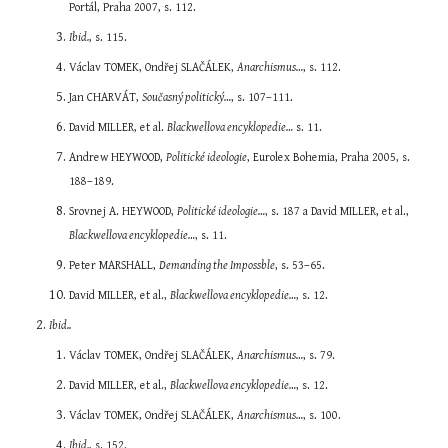
Portál, Praha 2007, s. 112.
Ibid.
, s. 115.
Václav TOMEK, Ondřej SLAČÁLEK, 
Anarchismus…
, s. 112.
Jan CHARVÁT, 
Současný politický…
, s. 107–111.
David MILLER, et al. 
Blackwellova encyklopedie…
 s. 11.
Andrew HEYWOOD, 
Politické ideologie
, Eurolex Bohemia, Praha 2005, s. 
188–189.
Srovnej A. HEYWOOD, 
Politické ideologie…
, s. 187 a David MILLER, et al., 
Blackwellova encyklopedie…
, s. 11.
Peter MARSHALL, 
Demanding the Impossble
, s. 53–65.
David MILLER, et al., 
Blackwellova encyklopedie…
, s. 12.
Ibid..
Václav TOMEK, Ondřej SLAČÁLEK, 
Anarchismus…
, s. 79.
David MILLER, et al., 
Blackwellova encyklopedie…
, s. 12.
Václav TOMEK, Ondřej SLAČÁLEK, 
Anarchismus…
, s. 100.
Ibid.
, s. 152.