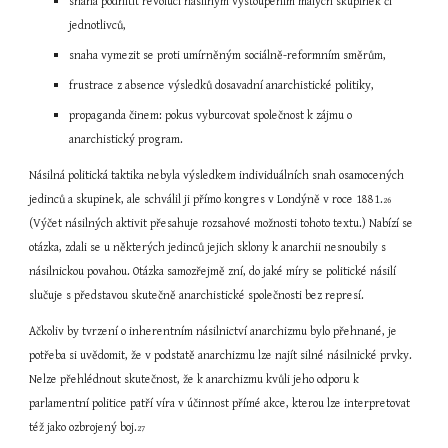
snaha podnítit revoluci násilným vystoupením malých skupinek či 
jednotlivců,
snaha vymezit se proti umírněným sociálně-reformním směrům,
frustrace z absence výsledků dosavadní anarchistické politiky,
propaganda činem: pokus vyburcovat společnost k zájmu o 
anarchistický program.
Násilná politická taktika nebyla výsledkem individuálních snah osamocených 
jedinců a skupinek, ale schválil ji přímo kongres v Londýně v roce 1881.
26
(Výčet násilných aktivit přesahuje rozsahové možnosti tohoto textu.) Nabízí se 
otázka, zdali se u některých jedinců jejich sklony k anarchii nesnoubily s 
násilnickou povahou. Otázka samozřejmě zní, do jaké míry se politické násilí 
slučuje s představou skutečně anarchistické společnosti bez represí.
Ačkoliv by tvrzení o inherentním násilnictví anarchizmu bylo přehnané, je 
potřeba si uvědomit, že v podstatě anarchizmu lze najít silné násilnické prvky. 
Nelze přehlédnout skutečnost, že k anarchizmu kvůli jeho odporu k 
parlamentní politice patří víra v účinnost přímé akce, kterou lze interpretovat 
též jako ozbrojený boj.
27