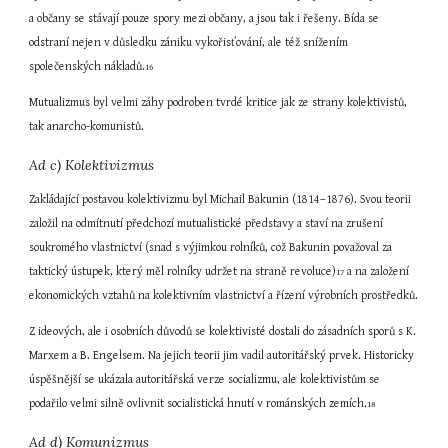
a občany se stávají pouze spory mezi občany, a jsou tak i řešeny. Bída se 
odstraní nejen v důsledku zániku vykořisťování, ale též snížením 
společenských nákladů.
16
Mutualizmus byl velmi záhy podroben tvrdé kritice jak ze strany kolektivistů, 
tak anarcho-komunistů.
Ad c) Kolektivizmus
Zakládající postavou kolektivizmu byl Michail Bakunin (1814–1876). Svou teorii 
založil na odmítnutí předchozí mutualistické představy a staví na zrušení 
soukromého vlastnictví (snad s výjimkou rolníků, což Bakunin považoval za 
taktický ústupek, který měl rolníky udržet na straně revoluce)
 a na založení 
17
ekonomických vztahů na kolektivním vlastnictví a řízení výrobních prostředků.
Z ideových, ale i osobních důvodů se kolektivisté dostali do zásadních sporů s K. 
Marxem a B. Engelsem. Na jejich teorii jim vadil autoritářský prvek. Historicky 
úspěšnější se ukázala autoritářská verze socializmu, ale kolektivistům se 
podařilo velmi silně ovlivnit socialistická hnutí v románských zemích.
18
Ad d) Komunizmus