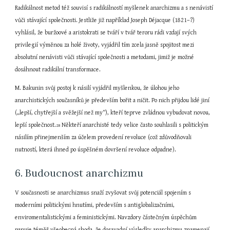
Radikálnost metod též souvisí s radikálností myšlenek anarchizmu a s nenávistí 
vůči stávající společnosti. Jestliže již například Joseph Déjacque (1821–?) 
vyhlásil, že buržoové a aristokrati se tváří v tvář teroru rádi vzdají svých 
privilegií výměnou za holé životy, vyjádřil tím zcela jasně spojitost mezi 
absolutní nenávisti vůči stávající společnosti a metodami, jimiž je možné 
dosáhnout radikální transformace.
M. Bakunin svůj postoj k násilí vyjádřil myšlenkou, že úlohou jeho 
anarchistických současníků je především bořit a ničit. Po nich přijdou lidé jiní 
(„lepší, chytřejší a svěžejší než my“), kteří teprve zvládnou vybudovat novou, 
lepší společnost.
 Někteří anarchisté tedy velice často souhlasili s politickým 
28
násilím přinejmenším za účelem provedení revoluce (což zdůvodňovali 
nutností, která ihned po úspěšném dovršení revoluce odpadne).
6. Budoucnost anarchizmu
V současnosti se anarchizmus snaží zvyšovat svůj potenciál spojením s 
moderními politickými hnutími, především s antiglobalizačními, 
enviromentalistickými a feministickými. Navzdory částečným úspěchům 
panuje téměř všeobecná shoda, že dosavadní výsledky anarchizmu znamenají 