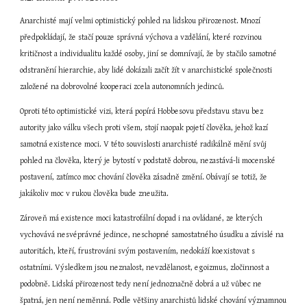
Anarchisté mají velmi optimistický pohled na lidskou přirozenost. Mnozí 
předpokládají, že stačí pouze správná výchova a vzdělání, které rozvinou 
kritičnost a individualitu každé osoby, jiní se domnívají, že by stačilo samotné 
odstranění hierarchie, aby lidé dokázali začít žít v anarchistické společnosti 
založené na dobrovolné kooperaci zcela autonomních jedinců.
Oproti této optimistické vizi, která popírá Hobbesovu představu stavu bez 
autority jako válku všech proti všem, stojí naopak pojetí člověka, jehož kazí 
samotná existence moci. V této souvislosti anarchisté radikálně mění svůj 
pohled na člověka, který je bytostí v podstatě dobrou, nezastává-li mocenské 
postavení, zatímco moc chování člověka zásadně změní. Obávají se totiž, že 
jakákoliv moc v rukou člověka bude zneužita.
Zároveň má existence moci katastrofální dopad i na ovládané, ze kterých 
vychovává nesvéprávné jedince, neschopné samostatného úsudku a závislé na 
autoritách, kteří, frustrováni svým postavením, nedokáží koexistovat s 
ostatními. Výsledkem jsou neznalost, nevzdělanost, egoizmus, zločinnost a 
podobně. Lidská přirozenost tedy není jednoznačně dobrá a už vůbec ne 
špatná, jen není neměnná. Podle většiny anarchistů lidské chování významnou 