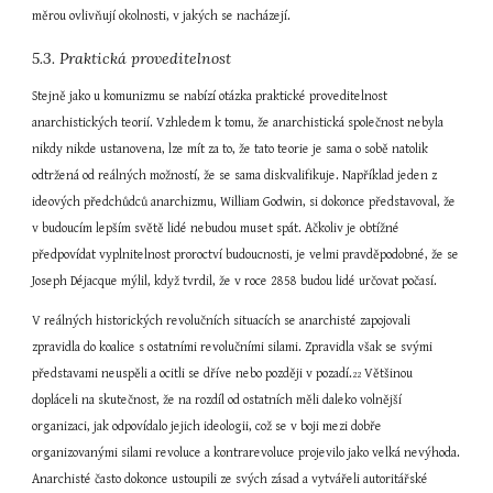
měrou ovlivňují okolnosti, v jakých se nacházejí.
5.3. Praktická proveditelnost
Stejně jako u komunizmu se nabízí otázka praktické proveditelnost 
anarchistických teorií. Vzhledem k tomu, že anarchistická společnost nebyla 
nikdy nikde ustanovena, lze mít za to, že tato teorie je sama o sobě natolik 
odtržená od reálných možností, že se sama diskvalifikuje. Například jeden z 
ideových předchůdců anarchizmu, William Godwin, si dokonce představoval, že 
v budoucím lepším světě lidé nebudou muset spát. Ačkoliv je obtížné 
předpovídat vyplnitelnost proroctví budoucnosti, je velmi pravděpodobné, že se 
Joseph Déjacque mýlil, když tvrdil, že v roce 2858 budou lidé určovat počasí.
V reálných historických revolučních situacích se anarchisté zapojovali 
zpravidla do koalice s ostatními revolučními silami. Zpravidla však se svými 
představami neuspěli a ocitli se dříve nebo později v pozadí.
 Většinou 
22
dopláceli na skutečnost, že na rozdíl od ostatních měli daleko volnější 
organizaci, jak odpovídalo jejich ideologii, což se v boji mezi dobře 
organizovanými silami revoluce a kontrarevoluce projevilo jako velká nevýhoda. 
Anarchisté často dokonce ustoupili ze svých zásad a vytvářeli autoritářské 