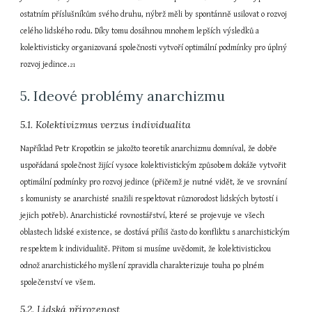
ostatním příslušníkům svého druhu, nýbrž měli by spontánně usilovat o rozvoj 
celého lidského rodu. Díky tomu dosáhnou mnohem lepších výsledků a 
kolektivisticky organizovaná společnosti vytvoří optimální podmínky pro úplný 
rozvoj jedince.
21
5. Ideové problémy anarchizmu
5.1. Kolektivizmus verzus individualita
Například Petr Kropotkin se jakožto teoretik anarchizmu domníval, že dobře 
uspořádaná společnost žijící vysoce kolektivistickým způsobem dokáže vytvořit 
optimální podmínky pro rozvoj jedince (přičemž je nutné vidět, že ve srovnání 
s komunisty se anarchisté snažili respektovat různorodost lidských bytostí i 
jejich potřeb). Anarchistické rovnostářství, které se projevuje ve všech 
oblastech lidské existence, se dostává příliš často do konfliktu s anarchistickým 
respektem k individualitě. Přitom si musíme uvědomit, že kolektivistickou 
odnož anarchistického myšlení zpravidla charakterizuje touha po plném 
společenství ve všem.
5.2. Lidská přirozenost