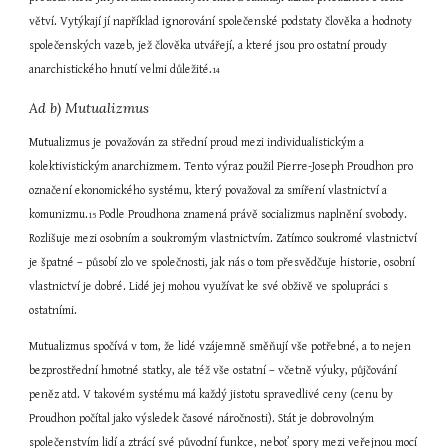
větví. Vytýkají jí například ignorování společenské podstaty člověka a hodnoty 
společenských vazeb, jež člověka utvářejí, a které jsou pro ostatní proudy 
anarchistického hnutí velmi důležité.
14
Ad b) Mutualizmus
Mutualizmus je považován za střední proud mezi individualistickým a 
kolektivistickým anarchizmem. Tento výraz použil Pierre-Joseph Proudhon pro 
označení ekonomického systému, který považoval za smíření vlastnictví a 
komunizmu.
 Podle Proudhona znamená právě socializmus naplnění svobody. 
15
Rozlišuje mezi osobním a soukromým vlastnictvím. Zatímco soukromé vlastnictví 
je špatné – působí zlo ve společnosti, jak nás o tom přesvědčuje historie, osobní 
vlastnictví je dobré. Lidé jej mohou využívat ke své obživě ve spolupráci s 
ostatními.
Mutualizmus spočívá v tom, že lidé vzájemně směňují vše potřebné, a to nejen 
bezprostřední hmotné statky, ale též vše ostatní – včetně výuky, půjčování 
peněz atd. V takovém systému má každý jistotu spravedlivé ceny (cenu by 
Proudhon počítal jako výsledek časové náročnosti). Stát je dobrovolným 
společenstvím lidí a ztrácí své původní funkce, neboť spory mezi veřejnou mocí 