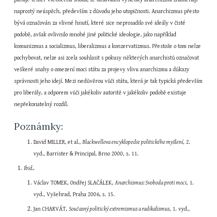
naprostý neúspěch, především z důvodu jeho utopičnosti. Anarchizmus přesto 
bývá označován za vlivné hnutí, které sice neprosadilo své ideály v čisté 
podobě, avšak ovlivnilo mnohé jiné politické ideologie, jako například 
komunizmus a socializmus, liberalizmus a konzervatizmus. Přestože o tom nelze 
pochybovat, nelze asi zcela souhlasit s pokusy některých anarchistů označovat 
veškeré snahy o omezení moci státu za projevy vlivu anarchizmu a důkazy 
správnosti jeho idejí. Mezi nedůvěrou vůči státu, která je tak typická především 
pro liberály, a odporem vůči jakékoliv autoritě v jakékoliv podobě existuje 
nepřekonatelný rozdíl.
Poznámky:
David MILLER, et al., 
Blackwellova encyklopedie politického myšlení
, 2. 
vyd., Barrister & Principal, Brno 2000, s. 11.
Ibid..
Václav TOMEK, Ondřej SLAČÁLEK, 
Anarchismus: Svoboda proti moci
, 1. 
vyd., Vyšehrad, Praha 2006, s. 15.
Jan CHARVÁT, 
Současný politický extremismus a radikalismus
, 1. vyd., 