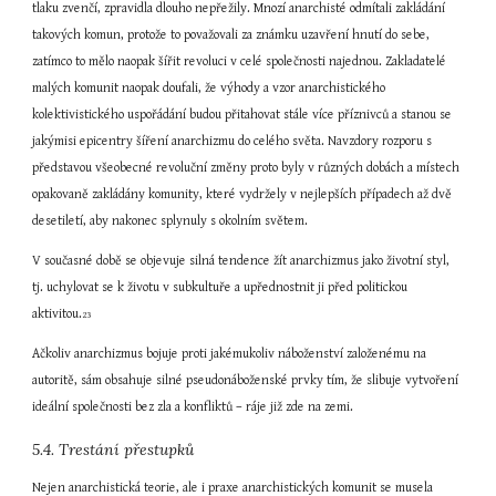
tlaku zvenčí, zpravidla dlouho nepřežily. Mnozí anarchisté odmítali zakládání 
takových komun, protože to považovali za známku uzavření hnutí do sebe, 
zatímco to mělo naopak šířit revoluci v celé společnosti najednou. Zakladatelé 
malých komunit naopak doufali, že výhody a vzor anarchistického 
kolektivistického uspořádání budou přitahovat stále více příznivců a stanou se 
jakýmisi epicentry šíření anarchizmu do celého světa. Navzdory rozporu s 
představou všeobecné revoluční změny proto byly v různých dobách a místech 
opakovaně zakládány komunity, které vydržely v nejlepších případech až dvě 
desetiletí, aby nakonec splynuly s okolním světem.
V současné době se objevuje silná tendence žít anarchizmus jako životní styl, 
tj. uchylovat se k životu v subkultuře a upřednostnit ji před politickou 
aktivitou.
23
Ačkoliv anarchizmus bojuje proti jakémukoliv náboženství založenému na 
autoritě, sám obsahuje silné pseudonáboženské prvky tím, že slibuje vytvoření 
ideální společnosti bez zla a konfliktů – ráje již zde na zemi.
5.4. Trestání přestupků
Nejen anarchistická teorie, ale i praxe anarchistických komunit se musela 