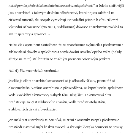
nutně prvním předpokladem skutečného osvobození společnosti
“.
 Daleko smířlivější 
11
jsou anarchisté k takovým druhům náboženství, která nejsou založená na 
církevní autoritě, ale naopak vyzdvihují individuální přístup k víře. Některá 
východní náboženství (taoizmus, buddhizmus) dokonce anarchizmus pokládá za 
své inspirátory a spojence.
12
Nelze však opominout skutečnost, že se anarchizmus svými cíli a představami o 
zdokonalení člověka a společnosti a o vybudování nového lepšího světa (někdy 
až ráje na zemi) stal hnutím se značným pseudonáboženským prvkem.
Ad d) Ekonomická svoboda
Jestliže je cílem anarchistů osvobození od jakéhokoliv útlaku, potom též od 
ekonomického. Většina anarchistů je přesvědčena, že kapitalistická společnost 
vede k ovládání ekonomicky slabých těmi silnějšími. I ekonomická elita 
představuje součást vládnoucího aparátu, vedle představitelů státu, 
etablovaných církví a byrokracie.
Jen malá část anarchistů se domnívá, že tržní ekonomika naopak představuje 
prostředí maximalizující lidskou svobodu a zbavující člověka donucení ze strany 