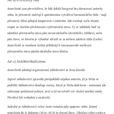
Ad b) Přirozený řád
Anarchisté jsou přesvědčeni, že lidé dokáží fungovat bez donucovací autority 
státu, že přirozeně směřují k spontánnímu vytváření harmonického řádu – mají 
přirozený sklon pokojně kooperovat s ostatními. Zde existuje zcela zřejmý 
rozpor se staršími představami o přirozeném stavu. Ty se zakládaly buď na 
odmítání přirozeného stavu jako nesnesitelného (Aristotelés, Hobbes), nebo 
jako stavu, ve kterém je výhodné sdružit se za účelem založení státu (Locke). 
Anarchisté se mnohem častěji přiklánějí k rousseauovské myšlence 
přirozeného stavu jakožto ideálního stavu lidstva.
Ad c) Antiklerikalizmus
Anarchisté odmítají organizované náboženství ze dvou důvodů.
Zaprvé náboženství zpravidla předpokládá nějakou autoritu, jíž je třeba se 
podřídit. Náboženství obsahuje normy, které je třeba dodržovat – autonomii zde 
nahrazuje poslušnost jedince, jenž si již nevytváří své vlastní morální soudy. 
Přestává být svobodný a nezávislý.
Zadruhé je náboženství velice často vnímáno jako spojenec státu. Známý 
anarchista M. A. Bakunin (1814–1876) to shrnul slovy: „
likvidace církve a státu je 