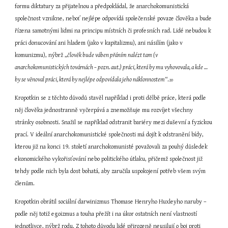
formu diktatury za přijatelnou a předpokládal, že anarchokomunistická 
společnost vznikne, neboť nejlépe odpovídá společenské povaze člověka a bude 
řízena samotnými lidmi na principu místních či profesních rad. Lidé nebudou k 
práci donucování ani hladem (jako v kapitalizmu), ani násilím (jako v 
komunizmu), nýbrž „
člověk bude váben přáním nalézt tam (v 
anarchokomunistických továrnách – pozn. aut.) práci, která by mu vyhovovala, a kde … 
by se věnoval práci, která by nejlépe odpovídala jeho náklonnostem
“.
20
Kropotkin se z těchto důvodů stavěl například i proti dělbě práce, která podle 
něj člověka jednostranně vyčerpává a znemožňuje mu rozvíjet všechny 
stránky osobnosti. Snažil se například odstranit bariéry mezi duševní a fyzickou 
prací. V ideální anarchokomunistické společnosti má dojít k odstranění bídy, 
kterou již na konci 19. století anarchokomunisté považovali za pouhý důsledek 
ekonomického vykořisťování nebo politického útlaku, přičemž společnost již 
tehdy podle nich byla dost bohatá, aby zaručila uspokojení potřeb všem svým 
členům.
Kropotkin obrátil sociální darwinizmus Thomase Henryho Huxleyho naruby – 
podle něj totiž egoizmus a touha přežít i na úkor ostatních není vlastností 
jednotlivce, nýbrž rodu. Z tohoto důvodu lidé přirozeně neusilují o boj proti 