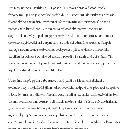
Ani tady nemohu souhlasit. L. Rychetník si tvoří obraz o filosofii podle 
fenoménů – jak se jeví optikou svých dějin. Přitom mu ale uniká vnitřní řád 
filosofického zkoumání, které musí být v autentickém provedení neseno 
požadavkem kritičnosti. V něm se pak filosofické pojmy nevážou na 
dogmatickou a vágní podobu pojmů běžné zkušenosti. Imperativ kritičnosti 
dokonce nepřipouští ani stagnování u evidencí zdravého rozumu. Naopak 
startuje neomezenou metodickou pochybnost, jíž se evidence filosoficky 
stabilizují a pojmové obsahy od základu prověřují a následně zpřesňují. Tím 
spíše se musí základně prověřovat ostatní pojmy běžné zkušenosti, pokud se 
jejich obsahy stanou tématem filosofie.
Vezměme např. pojem substance, který patří ve filosofické diskusi s 
evolucionisty k nejdůležitějším. Jeho filosoficky zodpovědné převzetí nespočívá 
v tom, že jsme se nějakým řízením osudu stali aristoteliky, ani nezávisí na tom, 
jakými významovými posuny v dějinách prošel a jaké, řečeno s Rychetníkem, 
„
neznámé významové hlubiny skrývá
“. Když se kritický filosof vyrovná s 
agnostickým předsudkem o principiální nepoužitelnosti pojmu substance, 
obezřetně zkoumá důvody jeho zavedení. Možná najde přesvědčivé zdůvodnění 