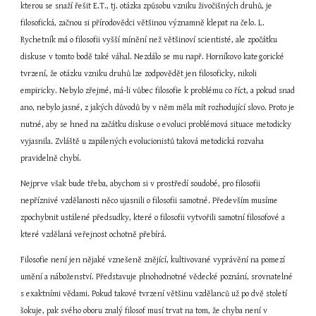
kterou se snaží řešit E.T., tj. otázka způsobu vzniku živočišných druhů, je 
filosofická, začnou si přírodovědci většinou významně klepat na čelo. L. 
Rychetník má o filosofii vyšší mínění než většinoví scientisté, ale zpočátku 
diskuse v tomto bodě také váhal. Nezdálo se mu např. Horníkovo kategorické 
tvrzení, že otázku vzniku druhů lze zodpovědět jen filosoficky, nikoli 
empiricky. Nebylo zřejmé, má-li vůbec filosofie k problému co říct, a pokud snad 
ano, nebylo jasné, z jakých důvodů by v něm měla mít rozhodující slovo. Proto je 
nutné, aby se hned na začátku diskuse o evoluci problémová situace metodicky 
vyjasnila. Zvláště u zapálených evolucionistů taková metodická rozvaha 
pravidelně chybí.
Nejprve však bude třeba, abychom si v prostředí soudobé, pro filosofii 
nepříznivé vzdělanosti něco ujasnili o filosofii samotné. Především musíme 
zpochybnit ustálené předsudky, které o filosofii vytvořili samotní filosofové a 
které vzdělaná veřejnost ochotně přebírá.
Filosofie není jen nějaké vznešeně znějící, kultivované vyprávění na pomezí 
umění a náboženství. Představuje plnohodnotné vědecké poznání, srovnatelné 
s exaktními vědami. Pokud takové tvrzení většinu vzdělanců už po dvě století 
šokuje, pak svého oboru znalý filosof musí trvat na tom, že chyba není v 