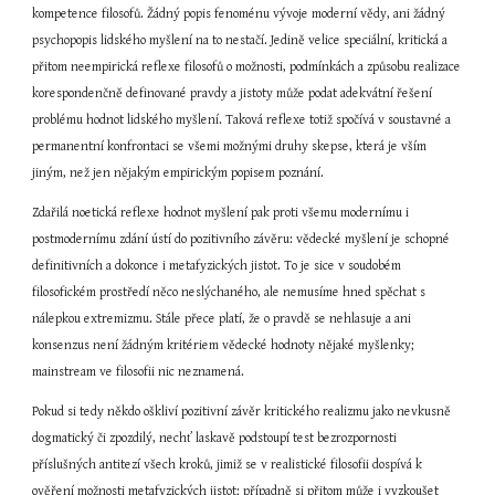
kompetence filosofů. Žádný popis fenoménu vývoje moderní vědy, ani žádný 
psychopopis lidského myšlení na to nestačí. Jedině velice speciální, kritická a 
přitom neempirická reflexe filosofů o možnosti, podmínkách a způsobu realizace 
korespondenčně definované pravdy a jistoty může podat adekvátní řešení 
problému hodnot lidského myšlení. Taková reflexe totiž spočívá v soustavné a 
permanentní konfrontaci se všemi možnými druhy skepse, která je vším 
jiným, než jen nějakým empirickým popisem poznání.
Zdařilá noetická reflexe hodnot myšlení pak proti všemu modernímu i 
postmodernímu zdání ústí do pozitivního závěru: vědecké myšlení je schopné 
definitivních a dokonce i metafyzických jistot. To je sice v soudobém 
filosofickém prostředí něco neslýchaného, ale nemusíme hned spěchat s 
nálepkou extremizmu. Stále přece platí, že o pravdě se nehlasuje a ani 
konsenzus není žádným kritériem vědecké hodnoty nějaké myšlenky; 
mainstream ve filosofii nic neznamená.
Pokud si tedy někdo oškliví pozitivní závěr kritického realizmu jako nevkusně 
dogmatický či zpozdilý, nechť laskavě podstoupí test bezrozpornosti 
příslušných antitezí všech kroků, jimiž se v realistické filosofii dospívá k 
ověření možnosti metafyzických jistot; případně si přitom může i vyzkoušet 