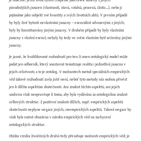
je důležité, jestli živou bytost chápeme jako celek složený z jiných 
původnějších jsoucen (vlastností, stavů, vztahů, procesů, částic…), nebo ji 
pojímáme jako subjekt své kvantity a svých životních aktů. V prvním případě 
by byly živé bytosti nevlastními jsoucny – esenciálně odvozenými z jiných; 
byly by konstituovány jinými jsoucny. V druhém případě by byly vlastními 
jsoucny s vlastní esencí; nebyly by tedy ve svém vlastním bytí určovány jinými 
jsoucny.
Je jasné, že kvalifikované rozhodnutí pro ten či onen ontologický model může 
podat jen odborník, který soustavně tematizuje realitu i jednotlivá jsoucna v 
jejich celistvosti; a to je ontolog. V možnostech metod speciálních empirických 
věd takové rozhodnutí zcela jistě není, neboť tyto metody nás mohou přivést 
jen k dílčím aspektům skutečnosti. Ani znalost těchto aspektů, ani jejich 
souhrnu však neopravňuje k tomu, aby byla vydávána za ontologickou znalost 
celkových struktur. Z pozitivní znalosti dílčích, např. empirických aspektů 
skutečnosti neplyne negace jiných, neempirických aspektů. Taková negace by 
však byla nutně obsažena v nároku empirických věd na zachycení 
ontologických struktur.
Otázka vzniku živočišných druhů tedy přesahuje možnosti empirických věd; je 