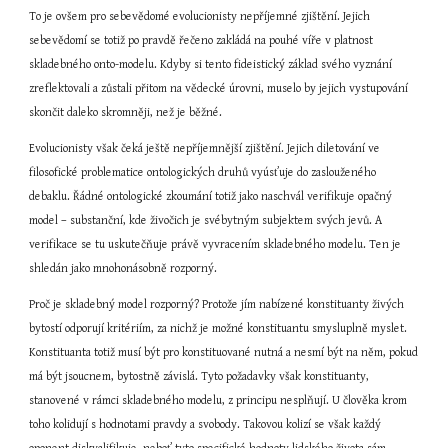
To je ovšem pro sebevědomé evolucionisty nepříjemné zjištění. Jejich 
sebevědomí se totiž po pravdě řečeno zakládá na pouhé víře v platnost 
skladebného onto-modelu. Kdyby si tento fideistický základ svého vyznání 
zreflektovali a zůstali přitom na vědecké úrovni, muselo by jejich vystupování 
skončit daleko skromněji, než je běžné.
Evolucionisty však čeká ještě nepříjemnější zjištění. Jejich diletování ve 
filosofické problematice ontologických druhů vyúsťuje do zaslouženého 
debaklu. Řádné ontologické zkoumání totiž jako naschvál verifikuje opačný 
model – substanční, kde živočich je svébytným subjektem svých jevů. A 
verifikace se tu uskutečňuje právě vyvracením skladebného modelu. Ten je 
shledán jako mnohonásobně rozporný.
Proč je skladebný model rozporný? Protože jím nabízené konstituanty živých 
bytostí odporují kritériím, za nichž je možné konstituantu smysluplně myslet. 
Konstituanta totiž musí být pro konstituované nutná a nesmí být na něm, pokud 
má být jsoucnem, bytostně závislá. Tyto požadavky však konstituanty, 
stanovené v rámci skladebného modelu, z principu nesplňují. U člověka krom 
toho kolidují s hodnotami pravdy a svobody. Takovou kolizí se však každý 