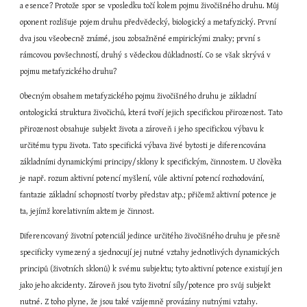
a esence? Protože spor se vposledku točí kolem pojmu živočišného druhu. Můj 
oponent rozlišuje pojem druhu předvědecký, biologický a metafyzický. První 
dva jsou všeobecně známé, jsou zobsažněné empirickými znaky; první s 
rámcovou povšechností, druhý s vědeckou důkladností. Co se však skrývá v 
pojmu metafyzického druhu?
Obecným obsahem metafyzického pojmu živočišného druhu je základní 
ontologická struktura živočichů, která tvoří jejich specifickou přirozenost. Tato 
přirozenost obsahuje subjekt života a zároveň i jeho specifickou výbavu k 
určitému typu života. Tato specifická výbava živé bytosti je diferencována 
základními dynamickými principy/sklony k specifickým, činnostem. U člověka 
je např. rozum aktivní potencí myšlení, vůle aktivní potencí rozhodování, 
fantazie základní schopností tvorby představ atp.; přičemž aktivní potence je 
ta, jejímž korelativním aktem je činnost.
Diferencovaný životní potenciál jedince určitého živočišného druhu je přesně 
specificky vymezený a sjednocují jej nutné vztahy jednotlivých dynamických 
principů (životních sklonů) k svému subjektu; tyto aktivní potence existují jen 
jako jeho akcidenty. Zároveň jsou tyto životní síly/potence pro svůj subjekt 
nutné. Z toho plyne, že jsou také vzájemně provázány nutnými vztahy. 