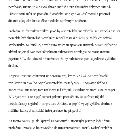
v aristotelské ontologii substancí a esencí. To je sice mezi evolucionisty pozice 
nevídaná, nicméně alespoň zkraje možná a pro zkoumání dokonce vítaná. 
Přesně totiž míří na problém filosofické kritiky evoluční teorie a posouvá 
diskusi z logicko-kritického hlediska správným směrem.
Problém lze formulovat takto: proč by aristotelská metafyzika substancí a esencí 
nemohla být slučitelná s evoluční teorií? V naší diskusi je to hlavní otázka L. 
Rychetníka. Na mně je, abych tuto syntézu zproblematizoval. Abych případně 
ukázal nejen důvod neslučitelnosti substanční ontologie se standardním 
pojetím E.T., ale i důvod nemožnosti, že by substance plodila jedince vyššího 
druhu.
Nejprve musíme odstranit nedorozumění, které vzniká Rychetníkovým 
rozlišováním dvojího pojetí aristotelské metafyziky – neoplatónského a 
konceptualistického; toto rozlišení má zřejmě usnadnit aristotelskou recepci 
E.T. Rychetník se s její pomocí pokouší přesvědčit, že zatímco nějaká 
neoplatónsky rigidní interpretace Aristotela popírá vývoj vyššího druhu z 
nižšího, konceptualistická interpretace ho připouští.
Na tomto pokusu je ale špatný už samotný historizující přístup k danému 
problému; zatahuje ho zbytečně do interpretačních sporů. Neboť problém 