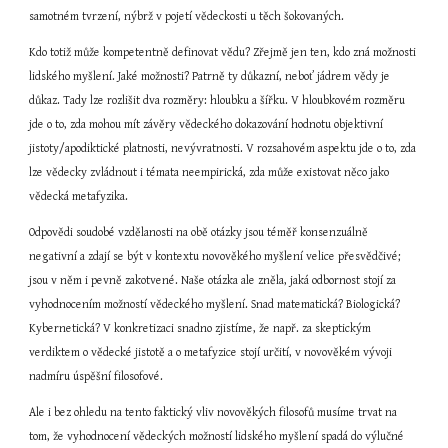
samotném tvrzení, nýbrž v pojetí vědeckosti u těch šokovaných.
Kdo totiž může kompetentně definovat vědu? Zřejmě jen ten, kdo zná možnosti 
lidského myšlení. Jaké možnosti? Patrně ty důkazní, neboť jádrem vědy je 
důkaz. Tady lze rozlišit dva rozměry: hloubku a šířku. V hloubkovém rozměru 
jde o to, zda mohou mít závěry vědeckého dokazování hodnotu objektivní 
jistoty/apodiktické platnosti, nevývratnosti. V rozsahovém aspektu jde o to, zda 
lze vědecky zvládnout i témata neempirická, zda může existovat něco jako 
vědecká metafyzika.
Odpovědi soudobé vzdělanosti na obě otázky jsou téměř konsenzuálně 
negativní a zdají se být v kontextu novověkého myšlení velice přesvědčivé; 
jsou v něm i pevně zakotvené. Naše otázka ale zněla, jaká odbornost stojí za 
vyhodnocením možností vědeckého myšlení. Snad matematická? Biologická? 
Kybernetická? V konkretizaci snadno zjistíme, že např. za skeptickým 
verdiktem o vědecké jistotě a o metafyzice stojí určití, v novověkém vývoji 
nadmíru úspěšní filosofové.
Ale i bez ohledu na tento faktický vliv novověkých filosofů musíme trvat na 
tom, že vyhodnocení vědeckých možností lidského myšlení spadá do výlučné 