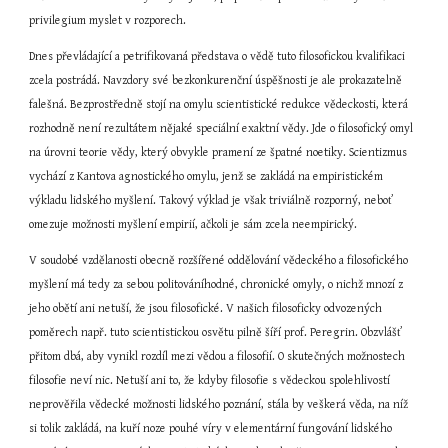
privilegium myslet v rozporech.
Dnes převládající a petrifikovaná představa o vědě tuto filosofickou kvalifikaci 
zcela postrádá. Navzdory své bezkonkurenční úspěšnosti je ale prokazatelně 
falešná. Bezprostředně stojí na omylu scientistické redukce vědeckosti, která 
rozhodně není rezultátem nějaké speciální exaktní vědy. Jde o filosofický omyl 
na úrovni teorie vědy, který obvykle pramení ze špatné noetiky. Scientizmus 
vychází z Kantova agnostického omylu, jenž se zakládá na empiristickém 
výkladu lidského myšlení. Takový výklad je však triviálně rozporný, neboť 
omezuje možnosti myšlení empirií, ačkoli je sám zcela neempirický.
V soudobé vzdělanosti obecně rozšířené oddělování vědeckého a filosofického 
myšlení má tedy za sebou politováníhodné, chronické omyly, o nichž mnozí z 
jeho obětí ani netuší, že jsou filosofické. V našich filosoficky odvozených 
poměrech např. tuto scientistickou osvětu pilně šíří prof. Peregrin. Obzvlášť 
přitom dbá, aby vynikl rozdíl mezi vědou a filosofií. O skutečných možnostech 
filosofie neví nic. Netuší ani to, že kdyby filosofie s vědeckou spolehlivostí 
neprověřila vědecké možnosti lidského poznání, stála by veškerá věda, na níž 
si tolik zakládá, na kuří noze pouhé víry v elementární fungování lidského 