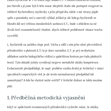
Luděk Rychetník se v ní snažil najít soulad E.T. s filosofií klasického realizmu, 
Jan Horník a já jsme byli k této snaze skeptičtí. Budu zde postupně reagovat na 
některé Rychetníkovy myšlenky z jeho příspěvku, takže z mé strany půjde 
spíše o poznámky než o souvislý výklad. Jelikož je ale kolega Rychetník ve 
filosofii dál než většina standardních zastánců E.T., bude s ohledem na ně 
(kvůli širší srozumitelnosti) vhodné, abych některé problémové situace trochu 
vysvětlil.
L. Rychetník na začátku cituje prof. Váchu a sdílí s ním jeho silné přesvědčení 
přírodovědce o platnosti E.T; to je dnes normální. E.T. je prý nezbytným 
základem našeho biologického vědění a spolehlivou kostrou pro řadu plodných 
teorií. Tyto okázalé jistoty vyvolávají nejprve metodické otázky kompetence. 
Evolucionisté předpokládají, že např. problém vzniku druhů je řešitelný v rámci 
speciálních empirických věd. Je ale tento normalizovaný předpoklad tak 
samozřejmý? A kdo ho vlastně může ověřit? V kritické diskusi se takto musíme 
ptát.
1. Předběžná metodická vyjasnění
Když ve společnosti renomovaných přírodovědců vyslovíte názor, že otázka, 