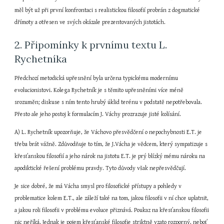
měl být už při první konfrontaci s realistickou filosofií probrán z dogmatické 
dřímoty a otřesen ve svých okázale prezentovaných jistotách.
2. Připomínky k prvnímu textu L. 
Rychetníka
Předchozí metodická upřesnění byla určena typickému modernímu 
evolucionistovi. Kolega Rychetník je s těmito upřesněními více méně 
srozuměn; diskuse s ním tento hrubý úklid terénu v podstatě nepotřebovala. 
Přesto ale jeho postoj k formulacím J. Váchy prozrazuje jisté kolísání.
A) L. Rychetník upozorňuje, že Váchovo přesvědčení o nepochybnosti E.T. je 
třeba brát vážně. Zdůvodňuje to tím, že J.Vácha je vědcem, který sympatizuje s 
křesťanskou filosofií a jeho nárok na jistotu E.T. je prý blízký mému nároku na 
apodiktické řešení problému pravdy. Tyto důvody však nepřesvědčují.
Je sice dobré, že má Vácha smysl pro filosofické přístupy a pohledy v 
problematice kolem E.T., ale záleží také na tom, jakou filosofii v ní chce uplatnit, 
a jakou roli filosofii v problému evoluce přiznává. Poukaz na křesťanskou filosofii 
nic neříká. Jednak je pojem křesťanské filosofie striktně vzato rozporný, neboť 