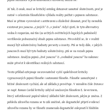
pojmu substance u jeho dosavadních uživatelů, možná ne.
Ať tak, či onak, musí se kritický ontolog dotazovat samotné skutečnosti, proč je 
nutné v celostním filosofickém výkladu reality počítat s pojmem substance. 
Musí se přitom vyrovnávat s antitezemi a důsledně zkoumat, proč by nemohla 
existovat jen jsoucna „z jiných“ či „v jiném“. Když zjistí, že tyto alternativy 
vedou k rozporům, má tím (za určitých ověřitelných logických podmínek) 
verifikován jednoznačný obsah pojmu substance. Přesvědčil se, že v realitě 
musejí být uskutečněny hodnoty perseity a inseity. Ptá se tedy dále, v jakých 
jsoucnech musí být tyto hodnoty uskutečněny, ptá se na rozsah pojmu 
substance. Analýza pojmů „živé jsoucno“ či „svobodné jsoucno“ ho nakonec 
může přivést k identifikaci reálných substancí.
Tento příklad ozřejmuje nesrovnatelně vyšší spolehlivost kriticky 
vypracovaných pojmů filosofie i autonomii filosofie. Filosofie samozřejmě z 
běžné zkušenosti vychází, ale od základu ji prověřuje. V minulém čísle 
Distance
se např. Roman Cardal kriticky zabýval současným filosofem E. Severinem, 
který sofistikovaně popíral takový základní fakt zkušenosti, jakým je změna. Z 
pohledu zdravého rozumu se to zdá směšné, ale dogmatické přijetí evidencí 
zdravého rozumu by ve filosofii znamenalo dogmatické oslepnutí k hlubším 