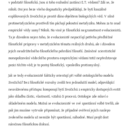
v podstatě filosofická. Jsou si toho rozhodní zastánci E.T. vědomi? Zdá se, že 
nikoli. Oni jen beze všeho dogmaticky předpokládají, že bytí kauzálně 
explikovaných živočichů je prostě dáno objektem biologických věd. V silně 
protimetafyzickém prostředí tím páchají pokoutní metafyziku. Mohou za to snad 
empirické vědy samy? Nikoli. Na vině je filosofická negramotnost evolucionistů. 
Ta je důvodem nejen toho, že evolucionisté nepociťují potřebu předběžné 
filosofické průpravy v metafyzickém tématu reálných druhů, ale i důvodem 
jejich neudržitelného filosofického pohrdání filosofií. Zmíněné scientistické 
monopolizování vědeckého prostoru empirickými vědami totiž nepředstavuje 
pozici těchto věd; je to postoj filosofický, vposledku protismyslný.
Jak se tedy evolucionisté fakticky orientují při volbě ontologického modelu 
živočichů? Bez filosofické rozvahy zvolili ten jednodušší model, odpovídající 
neuváženému přístupu: komponují bytí živočichů z empiricky dostupných entit 
jako skladbu částic, vlastností, vztahů či procesů. Ontologie zde mluví o 
skladebném modelu. Možná se evolucionisté ve své spontánní volbě trefili, ale 
pak jim musíme vytrvale připomínat, že případné ověření jejich naslepo 
zvoleného modelu už nemůže být spontánní, náhodné. Musí projít dost 
náročnou filosofickou diskusí.