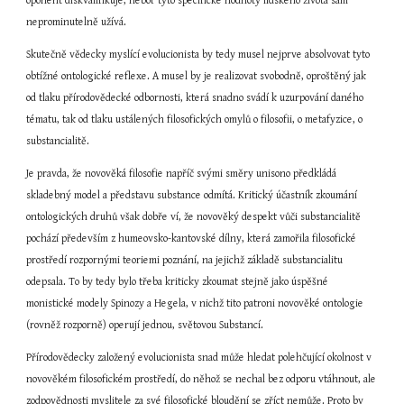
oponent diskvalifikuje, neboť tyto specifické hodnoty lidského života sám 
neprominutelně užívá.
Skutečně vědecky myslící evolucionista by tedy musel nejprve absolvovat tyto 
obtížné ontologické reflexe. A musel by je realizovat svobodně, oproštěný jak 
od tlaku přírodovědecké odbornosti, která snadno svádí k uzurpování daného 
tématu, tak od tlaku ustálených filosofických omylů o filosofii, o metafyzice, o 
substancialitě.
Je pravda, že novověká filosofie napříč svými směry unisono předkládá 
skladebný model a představu substance odmítá. Kritický účastník zkoumání 
ontologických druhů však dobře ví, že novověký despekt vůči substancialitě 
pochází především z humeovsko-kantovské dílny, která zamořila filosofické 
prostředí rozpornými teoriemi poznání, na jejichž základě substancialitu 
odepsala. To by tedy bylo třeba kriticky zkoumat stejně jako úspěšné 
monistické modely Spinozy a Hegela, v nichž tito patroni novověké ontologie 
(rovněž rozporně) operují jednou, světovou Substancí.
Přírodovědecky založený evolucionista snad může hledat polehčující okolnost v 
novověkém filosofickém prostředí, do něhož se nechal bez odporu vtáhnout, ale 
zodpovědnosti myslitele za své filosofické bloudění se zříct nemůže. Proto by 