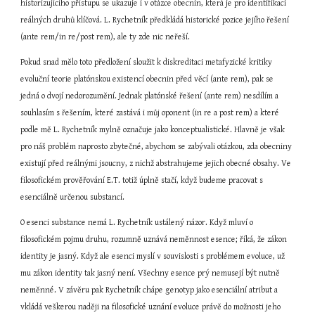
historizujícího přístupu se ukazuje i v otázce obecnin, která je pro identifikaci 
reálných druhů klíčová. L. Rychetník předkládá historické pozice jejího řešení 
(ante rem/in re/post rem), ale ty zde nic neřeší.
Pokud snad mělo toto předložení sloužit k diskreditaci metafyzické kritiky 
evoluční teorie platónskou existencí obecnin před věcí (ante rem), pak se 
jedná o dvojí nedorozumění. Jednak platónské řešení (ante rem) nesdílím a 
souhlasím s řešením, které zastává i můj oponent (in re a post rem) a které 
podle mě L. Rychetník mylně označuje jako konceptualistické. Hlavně je však 
pro náš problém naprosto zbytečné, abychom se zabývali otázkou, zda obecniny 
existují před reálnými jsoucny, z nichž abstrahujeme jejich obecné obsahy. Ve 
filosofickém prověřování E.T. totiž úplně stačí, když budeme pracovat s 
esenciálně určenou substancí.
O esenci substance nemá L. Rychetník ustálený názor. Když mluví o 
filosofickém pojmu druhu, rozumně uznává neměnnost esence; říká, že zákon 
identity je jasný. Když ale esenci myslí v souvislosti s problémem evoluce, už 
mu zákon identity tak jasný není. Všechny esence prý nemusejí být nutně 
neměnné. V závěru pak Rychetník chápe genotyp jako esenciální atribut a 
vkládá veškerou naději na filosofické uznání evoluce právě do možnosti jeho 