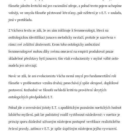
filosofie jakožto kritická má jen racionální zdroje, a pokud tento pojem uchopíme 
volněji, ve smyslu filosofie pěstované křesťany, pak některá je s E.T. v souladu, 
jiná v protikladu.
Z Váchova textu se zdá, že on sám inklinuje k fenomenologii, která na 
ont8ologickou identifikaci jsoucen metodicky nestačí, protože je uzavřena v 
rámci své zvláštní zkušenosti. Krom toho ontologicky ambiciózní 
fenomenologové mohou díky svému omezení na empirii produkovat pouze 
skladebné představy bytí jsoucen; tím však evolucionisty v mylné volbě onto-
modelu jen utvrzují.
Navíc se zdá, že ani evolucionista Vácha nemá smysl pro fundamentální roli 
filosofie v problematice vzniku druhů; ponechává jí spíše okrajové, doplňkové 
postavení. Rozhodně ve filosofii nehledá kritéria prověření skrytých 
ontologických předpokladů E.T.
Pokud jde o srovnávání jistoty E.T. s apodiktickým poznáním noetických hodnot 
lidského myšlení, pak lze podstatný rozdíl vystihnout následovně: v noetice je 
princip sporu důsledně užívaným nástrojem postupné verifikace realistického 
řešení pravdy, zatímco v E.T. je spíše úspěšným nástrojem jejího vyvracení. 