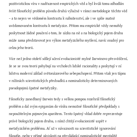
pozitivistickou víru v nadřazenost empirických věd a byl kvůli tomu odhodlán 
řešit filosofický problém původu druhů výlučně v rámci metodologie těchto věd 
– a to nejen ve vědomém kontrastu k náboženství, ale i ve spíše matně 
uvědomovaném kontrastu k metafyzice. Přitom mu empirické vědy nemohly 
poskytnout žádné poučení o tom, že sázka na ně a na biologický pojem druhu 
může sama představovat jen výkon metafyzického myšlení, navíc osudný pro 
celou jeho teorii.
Více než jedno století sdílejí učení evolucionisté mylné Darwinovo přesvědčení, 
že se se svou teorii pohybují na vrcholech lidské racionality a poskytují v ní 
lidstvu moderní základ světonázorového sebepochopení. Přitom však jen tápou 
v nížinách scientistických předsudků a nominalisticky determinovaných 
pseudopojmů špatné metafyziky.
Filosoficky zanedbaný Darwin tedy s velkou pompou rozehrál filosofický 
problém a dal svým epigonům do vínku nemožné filosofické předpoklady s 
nepoužitelným pojmovým aparátem. Tento špatný vklad dobře reprezentuje 
právě biologický pojem druhu, s nímž chtějí evolucionisté uspět v 
metafyzickém problému. Ať už v návaznosti na scientistické ignorování 
filosofie, nebo v přímé závislosti na převládající nominalistické mentalitě 