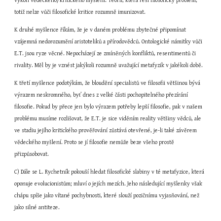
výkon vědeckého/kritického myšlení. Teorii, která řeší filosofický problém, 
totiž nelze vůči filosofické kritice rozumně imunizovat.
K druhé myšlence říkám, že je v daném problému zbytečné připomínat 
vzájemná nedorozumění aristoteliků a přírodovědců. Ontologické námitky vůči 
E.T. jsou ryze věcné. Nepocházejí ze zmíněných konfliktů, resentimentů či 
rivality. Měl by je vznést jakýkoli rozumně uvažující metafyzik v jakékoli době.
K třetí myšlence podotýkám, že bloudění specialistů ve filosofii většinou bývá 
výrazem neskromného, byť dnes z velké části pochopitelného přezírání 
filosofie. Pokud by přece jen bylo výrazem potřeby lepší filosofie, pak v našem 
problému musíme rozlišovat, že E.T. je sice viděním reality většiny vědců, ale 
ve stadiu jejího kritického prověřování zůstává otevřené, je-li také závěrem 
vědeckého myšlení. Proto se jí filosofie nemůže beze všeho prostě 
přizpůsobovat.
C) Dále se L. Rychetník pokouší hledat filosofické slabiny v té metafyzice, která 
oponuje evolucionistům; mluví o jejích mezích. Jeho následující myšlenky však 
chápu spíše jako vítané pochybnosti, které slouží pozičnímu vyjasňování, než 
jako silné antiteze.