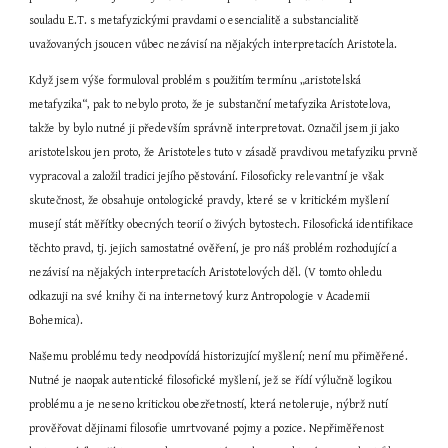
souladu E.T. s metafyzickými pravdami o esencialitě a substancialitě 
uvažovaných jsoucen vůbec nezávisí na nějakých interpretacích Aristotela.
Když jsem výše formuloval problém s použitím termínu „aristotelská 
metafyzika“, pak to nebylo proto, že je substanční metafyzika Aristotelova, 
takže by bylo nutné ji především správně interpretovat. Označil jsem ji jako 
aristotelskou jen proto, že Aristoteles tuto v zásadě pravdivou metafyziku prvně 
vypracoval a založil tradici jejího pěstování. Filosoficky relevantní je však 
skutečnost, že obsahuje ontologické pravdy, které se v kritickém myšlení 
musejí stát měřítky obecných teorií o živých bytostech. Filosofická identifikace 
těchto pravd, tj. jejich samostatné ověření, je pro náš problém rozhodující a 
nezávisí na nějakých interpretacích Aristotelových děl. (V tomto ohledu 
odkazuji na své knihy či na internetový kurz Antropologie v Academii 
Bohemica).
Našemu problému tedy neodpovídá historizující myšlení; není mu přiměřené. 
Nutné je naopak autentické filosofické myšlení, jež se řídí výlučně logikou 
problému a je neseno kritickou obezřetností, která netoleruje, nýbrž nutí 
prověřovat dějinami filosofie umrtvované pojmy a pozice. Nepřiměřenost 