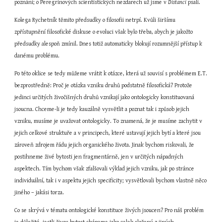
poznání; o Peregrinových scientistických nezdarech už jsme v 
Distanci
 psali.
Kolega Rychetník těmito předsudky o filosofii netrpí. Kvůli širšímu 
zpřístupnění filosofické diskuse o evoluci však bylo třeba, abych je jakožto 
předsudky alespoň zmínil. Dnes totiž automaticky blokují rozumnější přístup k 
danému problému.
Po této oklice se tedy můžeme vrátit k otázce, která už souvisí s problémem E.T. 
bezprostředně: Proč je otázka vzniku druhů podstatně filosofická? Protože 
jedinci určitých živočišných druhů vznikají jako ontologicky konstituovaná 
jsoucna. Chceme-li je tedy kauzálně vysvětlit a poznat tak i způsob jejich 
vzniku, musíme je uvažovat ontologicky. To znamená, že je musíme zachytit v 
jejich celkové struktuře a v principech, které ustavují jejich bytí a které jsou 
zároveň zdrojem řádu jejich organického života. Jinak bychom riskovali, že 
postihneme živé bytosti jen fragmentárně, jen v určitých nápadných 
aspektech. Tím bychom však zfalšovali výklad jejich vzniku, jak po stránce 
individuální, tak i v aspektu jejich specificity; vysvětlovali bychom vlastně něco 
jiného – jakási torza.
Co se skrývá v tématu ontologické konstituce živých jsoucen? Pro náš problém 