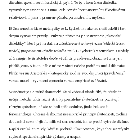
důvodům spolehlivosti filosofických pojmů. To by v konečném důsledku 
vystavilo tyto evidence a s nimi i celé poznání permanentnímu filosofickému 
relativizování; jsme u pramene půvabu postmoderního myšlení.
D) Omezenost kritické metafyziky se L. Rychetník nakonec snaží doložit i tzv. 
dvojím významem pravdy. Poukazuje přitom na jednostrannost „platonské 
dialektiky“, která prý nestačí na „
strukturované soubory tvrzení (vědecké teorie, 
modely) pro pochopení určitého reálného jevu
“. L. Rychetník v souvislosti s modely 
zdůrazňuje, že Aristotelés dobře věděl, že pravdivému obrazu světa se jen 
přibližujeme. A tak tu náhle máme v rámci našeho problému umělá dilemata: 
Platón versus Aristotelés – kategorický soud se svou disjunkcí (pravda/omyl) 
versus model – vyvracení oponenta versus empirické ověřování.
Skutečnost je ale méně dramatická. Stará vědecká zásada říká, že předmět 
určuje metodu, takže různé stránky poznatelné skutečnosti se poznávají 
různým způsobem; někde se hodí spíše dedukce, jinde indukce či 
fenomenologie. Chceme-li zkoumat neempirické principy skutečnosti, zvolíme 
dedukci; chceme-li zjistit, kolik má slon chobotů, tak se prostě vytrvale díváme. 
Napětí vzniká jen tehdy, když se překračují kompetence, když chce metafyzika 
suplovat speciální empirické výzkumy a naopak.