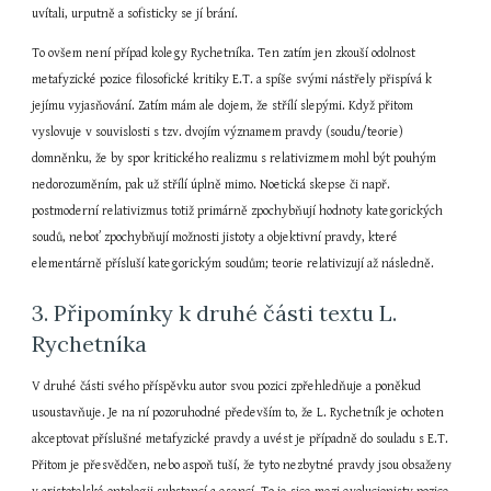
uvítali, urputně a sofisticky se jí brání.
To ovšem není případ kolegy Rychetníka. Ten zatím jen zkouší odolnost 
metafyzické pozice filosofické kritiky E.T. a spíše svými nástřely přispívá k 
jejímu vyjasňování. Zatím mám ale dojem, že střílí slepými. Když přitom 
vyslovuje v souvislosti s tzv. dvojím významem pravdy (soudu/teorie) 
domněnku, že by spor kritického realizmu s relativizmem mohl být pouhým 
nedorozuměním, pak už střílí úplně mimo. Noetická skepse či např. 
postmoderní relativizmus totiž primárně zpochybňují hodnoty kategorických 
soudů, neboť zpochybňují možnosti jistoty a objektivní pravdy, které 
elementárně přísluší kategorickým soudům; teorie relativizují až následně.
3. Připomínky k druhé části textu L. 
Rychetníka
V druhé části svého příspěvku autor svou pozici zpřehledňuje a poněkud 
usoustavňuje. Je na ní pozoruhodné především to, že L. Rychetník je ochoten 
akceptovat příslušné metafyzické pravdy a uvést je případně do souladu s E.T. 
Přitom je přesvědčen, nebo aspoň tuší, že tyto nezbytné pravdy jsou obsaženy 