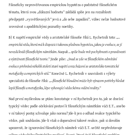
Filosoficky neprověřovanou empirickou hypotézu o podstatně filosofickém 
tématu, která svou „důkazní hodnotu“ zakládá spíše jen na rozsáhlosti 
předpojatě „vysvětlovaných“ jevů a „do sebe zapadání“, vůbec nelze hodnotově 
srovnávat s apodiktickými poznatky noetiky.
B) K napětí empirické vědy a aristotelské filosofie říká L. Rychetník toto: „
…
empirická věda, která má k dispozici takovou plodnou hypotézu, jakou je evoluce, se jí 
nevzdá kvůli filosofickým námitkám. Naopak … spíše bude mít pochybnosti o pravdivosti 
a výstižnosti filosofické teorie.
“ Jinde píše: „
Snad se zde ve filosofickém odmítání 
evoluce přehrává několik století staré napětí a rozcházení se aristotelsko tomistické 
metafyziky a empirických věd.
“ Konečně L. Rychetník v souvislosti s výlety 
specialistů do filosofie říká: „
…filosofické bloudění může být výrazem potřeby hledat 
lepší filosofii a metafyziku, lépe vyhovující vědeckému vidění reality.
“
Nad první myšlenkou se ptám: konstatuje v ní Rychetník jen to, jak se dnešní 
typický vědec podle očekávání postaví k filosofickým námitkám vůči E.T., anebo 
v ní takový postoj schvaluje jako normu? Jde-li jen o odhad reakce typického 
vědce, pak souhlasím. Jde-li však o doporučení takové reakce, pak si dovolím 
upozornit, že ignorování filosofických námitek vůči E.T. určitě nepředstavuje 