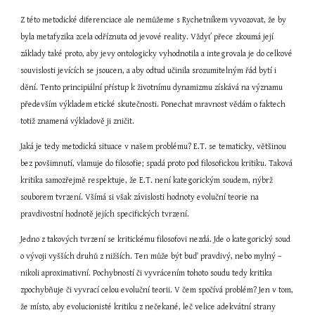
Z této metodické diferenciace ale nemůžeme s Rychetníkem vyvozovat, že by 
byla metafyzika zcela odříznuta od jevové reality. Vždyť přece zkoumá její 
základy také proto, aby jevy ontologicky vyhodnotila a integrovala je do celkové 
souvislosti jevících se jsoucen, a aby odtud učinila srozumitelným řád bytí i 
dění. Tento principiální přístup k životnímu dynamizmu získává na významu 
především výkladem etické skutečnosti. Ponechat mravnost vědám o faktech 
totiž znamená výkladově ji zničit.
Jaká je tedy metodická situace v našem problému? E.T. se tematicky, většinou 
bez povšimnutí, vlamuje do filosofie; spadá proto pod filosofickou kritiku. Taková 
kritika samozřejmě respektuje, že E.T. není kategorickým soudem, nýbrž 
souborem tvrzení. Všímá si však závislosti hodnoty evoluční teorie na 
pravdivostní hodnotě jejích specifických tvrzení.
Jedno z takových tvrzení se kritickému filosofovi nezdá. Jde o kategorický soud 
o vývoji vyšších druhů z nižších. Ten může být buď pravdivý, nebo mylný – 
nikoli aproximativní. Pochybností či vyvrácením tohoto soudu tedy kritika 
zpochybňuje či vyvrací celou evoluční teorii. V čem spočívá problém? Jen v tom, 
že místo, aby evolucionisté kritiku z nečekané, leč velice adekvátní strany 