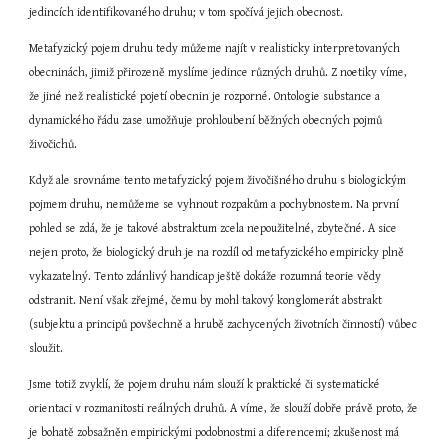
jedincích identifikovaného druhu; v tom spočívá jejich obecnost.
Metafyzický pojem druhu tedy můžeme najít v realisticky interpretovaných 
obecninách, jimiž přirozeně myslíme jedince různých druhů. Z noetiky víme, 
že jiné než realistické pojetí obecnin je rozporné. Ontologie substance a 
dynamického řádu zase umožňuje prohloubení běžných obecných pojmů 
živočichů.
Když ale srovnáme tento metafyzický pojem živočišného druhu s biologickým 
pojmem druhu, nemůžeme se vyhnout rozpakům a pochybnostem. Na první 
pohled se zdá, že je takové abstraktum zcela nepoužitelné, zbytečné. A sice 
nejen proto, že biologický druh je na rozdíl od metafyzického empiricky plně 
vykazatelný. Tento zdánlivý handicap ještě dokáže rozumná teorie vědy 
odstranit. Není však zřejmé, čemu by mohl takový konglomerát abstrakt 
(subjektu a principů povšechně a hrubě zachycených životních činností) vůbec 
sloužit.
Jsme totiž zvyklí, že pojem druhu nám slouží k praktické či systematické 
orientaci v rozmanitosti reálných druhů. A víme, že slouží dobře právě proto, že 
je bohatě zobsažněn empirickými podobnostmi a diferencemi; zkušenost má 