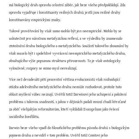
má biologický druh opravdu celostní záběr, jak beze všeho předpokládají. Zda 
opravdu vyjadřuje i konstituanty reálných druhů; jestli jsou reálné druhy 
konstituovány empirickými znaky.
Takové prověřování by však samo mohlo být jen neempirické. Mohlo by se 
uskutečnit jen náročnou metafyzickou reflexí, a ve výsledku by znamenalo 
ztotožnění druhu biologického a metafyzického. Součástí takového zkoumání by 
však muselo být i spolehlivé vyvrácení neempirického metafyzického druhu, 
obsahujícího výše popsanou strukturu přirozenosti. To je však ontologicky 
vyloučené; rozpory se mimo mysl nerealizují.
Více než devadesáti pěti procentní většina evolucionistů však rozhodující 
otázku adekvátního metafyzického druhu nemůže rozhodovat, protože tuto 
oblast myšlení vůbec neznají. Uvěřili totiž Darwinovi jeho uchopení a položení 
problému s takovou snadností, s jakou v dějinách padali mnozí chudí křesťané 
za oběť všelijakým reformátorům, kteří vykládali Evangelium jako řešení 
sociálního konfliktu.
Darwin beze všeho vpadl do filosofického problému původu druhů s biologickým 
pojmem druhu a neviděl v tom problém. Uvěřil totiž Comtovi jeho 