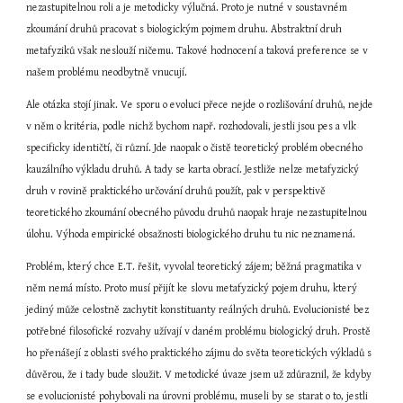
nezastupitelnou roli a je metodicky výlučná. Proto je nutné v soustavném 
zkoumání druhů pracovat s biologickým pojmem druhu. Abstraktní druh 
metafyziků však neslouží ničemu. Takové hodnocení a taková preference se v 
našem problému neodbytně vnucují.
Ale otázka stojí jinak. Ve sporu o evoluci přece nejde o rozlišování druhů, nejde 
v něm o kritéria, podle nichž bychom např. rozhodovali, jestli jsou pes a vlk 
specificky identičtí, či různí. Jde naopak o čistě teoretický problém obecného 
kauzálního výkladu druhů. A tady se karta obrací. Jestliže nelze metafyzický 
druh v rovině praktického určování druhů použít, pak v perspektivě 
teoretického zkoumání obecného původu druhů naopak hraje nezastupitelnou 
úlohu. Výhoda empirické obsažnosti biologického druhu tu nic neznamená.
Problém, který chce E.T. řešit, vyvolal teoretický zájem; běžná pragmatika v 
něm nemá místo. Proto musí přijít ke slovu metafyzický pojem druhu, který 
jediný může celostně zachytit konstituanty reálných druhů. Evolucionisté bez 
potřebné filosofické rozvahy užívají v daném problému biologický druh. Prostě 
ho přenášejí z oblasti svého praktického zájmu do světa teoretických výkladů s 
důvěrou, že i tady bude sloužit. V metodické úvaze jsem už zdůraznil, že kdyby 
se evolucionisté pohybovali na úrovni problému, museli by se starat o to, jestli 