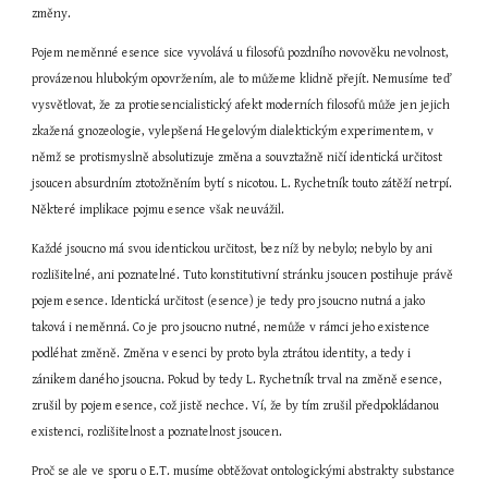
změny.
Pojem neměnné esence sice vyvolává u filosofů pozdního novověku nevolnost, 
provázenou hlubokým opovržením, ale to můžeme klidně přejít. Nemusíme teď 
vysvětlovat, že za protiesencialistický afekt moderních filosofů může jen jejich 
zkažená gnozeologie, vylepšená Hegelovým dialektickým experimentem, v 
němž se protismyslně absolutizuje změna a souvztažně ničí identická určitost 
jsoucen absurdním ztotožněním bytí s nicotou. L. Rychetník touto zátěží netrpí. 
Některé implikace pojmu esence však neuvážil.
Každé jsoucno má svou identickou určitost, bez níž by nebylo; nebylo by ani 
rozlišitelné, ani poznatelné. Tuto konstitutivní stránku jsoucen postihuje právě 
pojem esence. Identická určitost (esence) je tedy pro jsoucno nutná a jako 
taková i neměnná. Co je pro jsoucno nutné, nemůže v rámci jeho existence 
podléhat změně. Změna v esenci by proto byla ztrátou identity, a tedy i 
zánikem daného jsoucna. Pokud by tedy L. Rychetník trval na změně esence, 
zrušil by pojem esence, což jistě nechce. Ví, že by tím zrušil předpokládanou 
existenci, rozlišitelnost a poznatelnost jsoucen.
Proč se ale ve sporu o E.T. musíme obtěžovat ontologickými abstrakty substance 