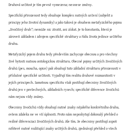
Druhová určitost je tím pevně vymezena; nesnese změny.
Specifická přirozenost tedy obsahuje komplex nutných určení (subjekt a 
principy jeho životní dynamiky) a jako taková je obsahem metafyzického pojmu 
„živočišný druh“; nemůže nic ztratit, ani získat. Je to konstanta, která je 
zároveň základem i zdrojem specifické struktury a řádu života jedince určitého 
druhu.
Metafyzický pojem druhu tedy především zachycuje obecnou a pro všechny 
živé bytosti nutnou ontologickou strukturu. Obecné pojmy určitých živočišných 
druhů (pes, moucha, opice) pak obsahují tuto základní strukturu přirozenosti v 
příslušné specifické určitosti. Vyjadřují tím realitu druhové rozmanitosti v 
jejích principech. Samotnou specificitu však postihují obecniny živočišných 
druhů jen v povšechných, základních rysech; specifické diference živočichů 
nám nejsou vždy známy.
Obecniny živočichů vždy obsahují nutné znaky nějakého konkrétního druhu, 
ovšem zdaleka ne ve vší úplnosti. Proto nám neposkytují dokonalý přehled o 
reálné diferenciaci živočišných druhů. Ale tím, že obecniny postihují aspoň 
některé nutné rozlišující znaky určitých druhů, zjednávají přehled o všech 