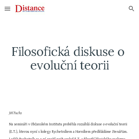
Skip to main content
Skip to navigation
Filosofická diskuse o 
evoluční teorii
Jiří Fuchs
Na semináři v Občanském Institutu proběhla rozsáhlá diskuse o evoluční teorii 
(E.T.), kterou nyní s kolegy Rychetníkem a Horníkem předkládáme čtenářům. 