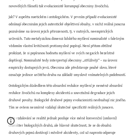
novověkých filosofů tak evolucionisté korumpují obecniny živočichů.
Jak? V aspektu noetickém i ontologickém. V prvním případě evolucionisté 
odnímají obecninám jejich autentické objektivní obsahy, v nichž reálná jsoucna 
poznáváme na úrovni jejich přirozenosti, tj. v nutných, neempirických 
určeních. Tuto metafyzickou dimenzi lidského myšlení nominalisté s falešným 
vědomím vlastní kritičnosti protismyslně popírají. Není přitom obtížné 
prokázat, že si popíranou hodnotu myšlení ve svých negacích bezelstně 
dopřávají. Nominalisté tedy interpretují obecniny „střízlivěji“ – na úrovni 
empiricky dostupných jevů. Obecnina zde představuje pouhé slovo, které 
označuje jedince určitého druhu na základě smyslově vnímatelných podobností.
Ontologickým důsledkem této absurdní redukce myšlení je neméně absurdní 
redukce živočichů na komplexy akcidentů a souvztažná degradace jejich 
druhové povahy. Biologické druhové pojmy evolucionistů neobsahují nic jiného. 
Tím se ovšem nesmírně vzdalují skutečné specificitě reálných jsoucen.
Toto vzdalování se realitě jednak posiluje více méně konvenční (smluvní) 
charakter biologických druhů, ale hlavně skutečnost, že se do obsahů 
druhových pojmů dostávají i měnlivé akcidenty, což už naprosto odporuje 