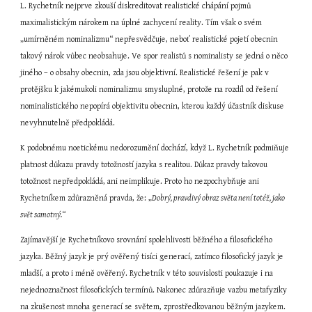
L. Rychetník nejprve zkouší diskreditovat realistické chápání pojmů 
maximalistickým nárokem na úplné zachycení reality. Tím však o svém 
„umírněném nominalizmu“ nepřesvědčuje, neboť realistické pojetí obecnin 
takový nárok vůbec neobsahuje. Ve spor realistů s nominalisty se jedná o něco 
jiného – o obsahy obecnin, zda jsou objektivní. Realistické řešení je pak v 
protějšku k jakémukoli nominalizmu smysluplné, protože na rozdíl od řešení 
nominalistického nepopírá objektivitu obecnin, kterou každý účastník diskuse 
nevyhnutelně předpokládá.
K podobnému noetickému nedorozumění dochází, když L. Rychetník podmiňuje 
platnost důkazu pravdy totožností jazyka s realitou. Důkaz pravdy takovou 
totožnost nepředpokládá, ani neimplikuje. Proto ho nezpochybňuje ani 
Rychetníkem zdůrazněná pravda, že: „
Dobrý, pravdivý obraz světa není totéž, jako 
svět samotný.
“
Zajímavější je Rychetníkovo srovnání spolehlivosti běžného a filosofického 
jazyka. Běžný jazyk je prý ověřený tisíci generací, zatímco filosofický jazyk je 
mladší, a proto i méně ověřený. Rychetník v této souvislosti poukazuje i na 
nejednoznačnost filosofických termínů. Nakonec zdůrazňuje vazbu metafyziky 
na zkušenost mnoha generací se světem, zprostředkovanou běžným jazykem.