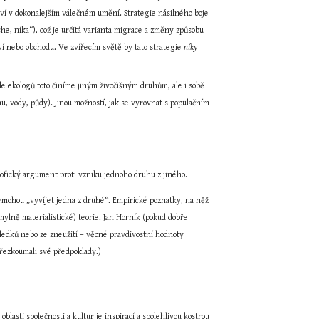
eví v dokonalejším válečném umění. Strategie násilného boje 
iche, níka“), což je určitá varianta migrace a změny způsobu 
í nebo obchodu. Ve zvířecím světě by tato strategie 
níky
dle ekologů toto činíme jiným živočišným druhům, ale i sobě 
 vody, půdy). Jinou možností, jak se vyrovnat s populačním 
osofický argument proti vzniku jednoho druhu z jiného.
 nemohou „vyvíjet jedna z druhé“. Empirické poznatky, na něž 
mylně materialistické) teorie. Jan Horník (pokud dobře 
ledků nebo ze zneužití – věcné pravdivostní hodnoty 
přezkoumali své předpoklady.)
asti společnosti a kultur je inspirací a spolehlivou kostrou 