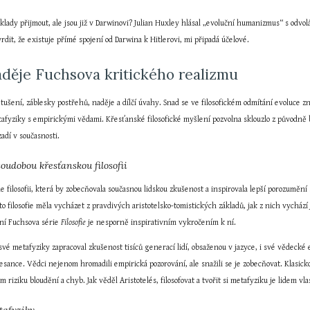
oklady přijmout, ale jsou již v Darwinovi? Julian Huxley hlásal „evoluční humanizmus“ s odvo
vrdit, že existuje přímé spojení od Darwina k Hitlerovi, mi připadá účelové.
aděje Fuchsova kritického realizmu
ušení, záblesky postřehů, naděje a dílčí úvahy. Snad se ve filosofickém odmítání evoluce zno
etafyziky s empirickými vědami. Křesťanské filosofické myšlení pozvolna sklouzlo z původně
adí v současnosti.
oudobou křesťanskou filosofii
filosofii, která by zobecňovala současnou lidskou zkušenost a inspirovala lepší porozumění 
to filosofie měla vycházet z pravdivých aristotelsko-tomistických základů, jak z nich vychází
ní Fuchsova série 
Filosofie
 je nesporně inspirativním vykročením k ní.
své metafyziky zapracoval zkušenost tisíců generací lidí, obsaženou v jazyce, i své vědecké e
esance. Vědci nejenom hromadili empirická pozorování, ale snažili se je zobecňovat. Klasickou 
riziku bloudění a chyb. Jak věděl Aristotelés, filosofovat a tvořit si metafyziku je lidem vlast