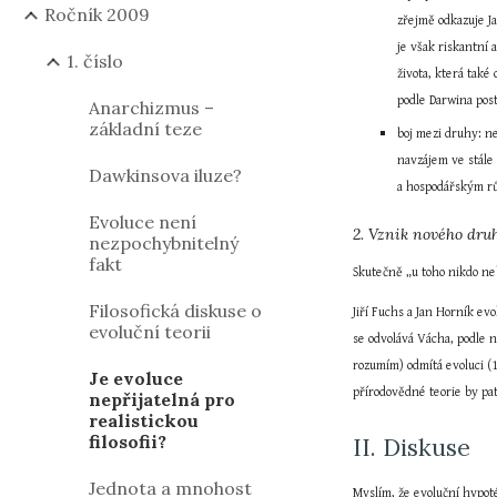
Ročník 2009
zřejmě odkazuje Ja
je však riskantní 
1. číslo
života, která tak
podle Darwina pos
Anarchizmus –
základní teze
boj mezi druhy: ne
navzájem ve stále
Dawkinsova iluze?
a hospodářským růs
Evoluce není
2. Vznik nového druh
nezpochybnitelný
fakt
Skutečně „u toho nikdo neb
Filosofická diskuse o
Jiří Fuchs a Jan Horník ev
evoluční teorii
se odvolává Vácha, podle n
rozumím) odmítá evoluci (1
Je evoluce
přírodovědné teorie by pa
nepřijatelná pro
realistickou
filosofii?
II. Diskuse
Jednota a mnohost
Myslím, že evoluční hypoté