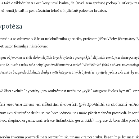
ou a také o základní tezi Horníkovy nové knihy
, že (snad jsem správně pochopil) Hitlerův ra
1
ené hnutí je dalším pokračováním téhož s implicitně podobnou hrozbou.
hypotéza
rozběhla od odstavce v článku molekulárního genetika, profesora Jiřího Váchy (
Perspektivy
 7
osti autor formuluje následovně:
tupné objevování se stále dokonalejších živých bytostí v geologických dějinách země, je zcela
nepochy
, že ‚nikdo z nás u toho nebyl‘, poněvadž množství spolehlivě zjištěných faktů z oblasti paleontologi
řesně, že bez předpokladu, že druhy i vyšší kategorie živých bytostí se
 vyvíjely jedna z druhé
, by s
 dvě části evoluční hypotézy (pro konkrétnost uvažujme „vyšší kategorie živých bytostí“, kter
luční mechanizmus na několika úrovních (předpokládá se občasná náh
iny uvnitř určitého druhu se rodí více jedinců, než může přežít v daném prostředí. Řešením
 život, skupinou organizovaná selekce (infanticida, geronticida), migrace do bohatšího prostř
ezeném životním prostředí mezi rostoucími skupinami v rámci druhu. Řešením je boj mezi sku