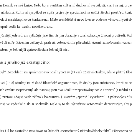
n Horník ve své knize. Nebo boj s využitím kulturní, duchovní vyspělosti, která se mj. proj
a nákladná. Kulturní vyspělost se spíše projevuje specializací na určité životní prostředí („n
é oslabí meziskupinovou konkurenci. Místo zemědělství nebo lovu se budeme věnovat rybářstv
tupně vedla ke vzniku nového druhu.
jčastěji jeden druh vytlačuje jiné tím, že jim obsazuje a znehodnocuje životní prostředí. Po
 větší míře (kácením deštných pralesů, betonováním přírodních území, zamořováním vzduchu,
tem, je šetrnější způsob života a šetrnější růst.
u z jiného již existujícího:
yl“. Bez ohledu na správnost evoluční hypotézy (2) však zůstává otázkou, zda je platný fil
oluci (1 i 2) odmítají na základě filosofické argumentace, že druhy jsou substance, které se
ich evoluci nepotvrzují, ale naopak, jsou evolučně interpretovány podle apriorní (a módní a 
) protože údajně vede přímo k holocaustu. (Takovéto „zpětné“ vyvrácení – z politických důs
trně ve vědecké diskusi neobstálo. Mělo by to ale být výzvou ortodoxním darwinistům, aby 
zu (1) lze skutečně považovat za (téměř) „nepochybný přírodovědecký fakt“. Přenesena do obl