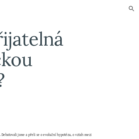
ion
jatelná 
ckou 
?
Debatovali jsme a přeli se o evoluční hypotézu, o vztah mezi 