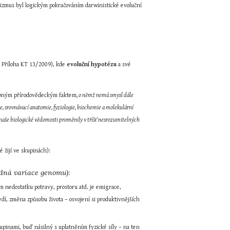
sizmus byl logickým pokračováním darwinistické evoluční 
, Příloha KT 13/2009), kde 
evoluční hypotézu
 a své 
bným přírodovědeckým faktem
, o němž nemá smysl dále 
e, srovnávací anatomie, fyziologie, biochemie a molekulární 
e naše biologické vědomosti proměnily v tříšť nesrozumitelných 
é žijí ve skupinách):
odná variace genomu):
 nedostatku potravy, prostoru atd. je emigrace, 
edí, změna způsobu života – osvojení si produktivnějších 
pinami, buď násilný s uplatněním fyzické síly – na ten 