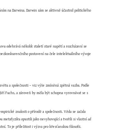
láním na Darwina. Darwin sám se aktivně účastnil politického 
vu odehrává několik staletí staré napětí a rozcházení se 
 bezkonkurenčního postavení na čele intelektuálního vývoje 
světu a společnosti – viz výše zmíněná zpětná vazba. Podle 
 Jiří Fuchs, a zároveň by měla být schopna vyrovnávat se s 
mpirické znalosti o přírodě a společnosti. Věda se začala 
metafyziku opustili jako nevyhovující a tvořili si vlastní 
ad 
ní. To je příležitost i výzva pro křesťanskou filosofii.