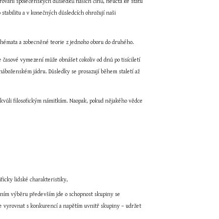
orování společenských důsledků našich činů, neúcta ke státu 
o stabilitu a v konečných důsledcích ohrožují naši 
 schémata a zobecněné teorie z jednoho oboru do druhého.
 časové vymezení může obnášet cokoliv od dnů po tisíciletí 
 náboženském jádru. Důsledky se prosazují během staletí až 
 kvůli filosofickým námitkám. Naopak, pokud nějakého vědce 
ficky lidské charakteristiky,
lučním výběru především jde o schopnost skupiny se 
se vyrovnat s konkurencí a napětím uvnitř skupiny – udržet 