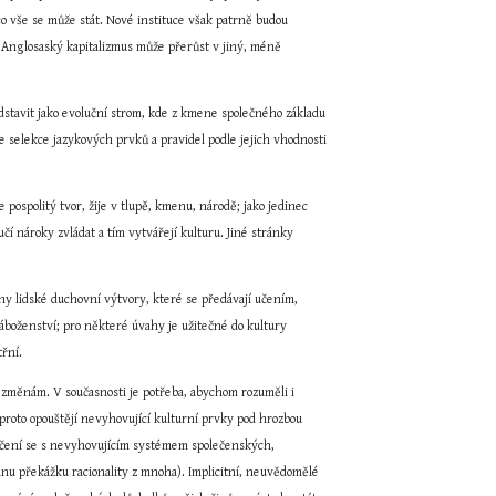
o vše se může stát. Nové instituce však patrně budou 
Anglosaský kapitalizmus může přerůst v jiný, méně 
dstavit jako evoluční strom, kde z kmene společného základu 
 selekce jazykových prvků a pravidel podle jejich vhodnosti 
 pospolitý tvor, žije v tlupě, kmenu, národě; jako jedinec 
učí nároky zvládat a tím vytvářejí kulturu. Jiné stránky 
y lidské duchovní výtvory, které se předávají učením, 
náboženství; pro některé úvahy je užitečné do kultury 
třní.
změnám. V současnosti je potřeba, abychom rozuměli i 
proto opouštějí nevyhovující kulturní prvky pod hrozbou 
čení se s nevyhovujícím systémem společenských, 
ednu překážku racionality z mnoha). Implicitní, neuvědomělé 