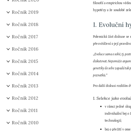
filosofií a empirickou věd
hypotézy a že soudobé zel
Ročník 2019
I. Evoluční 
Ročník 2018
Ročník 2017
Polemická část diskuse se 
přesvědčení o její pravdiv
Ročník 2016
„
Evoluce sama o sobě, tj. pos
Ročník 2015
diskutovat. Nepomůže argument
genetiky do sebe zapadá tak p
Ročník 2014
poznatků.
“
Ročník 2013
Pro další diskusi rozliším
Ročník 2012
1. Selekce jako evo
v rámci jedné skup
Ročník 2011
individuální boj o
technologií;
Ročník 2010
boj o přežití v om