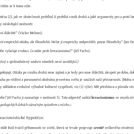
Vrátím se k tomu níže.
téza (2), jak ve skutečnosti probíhal či probíhá vznik druhů a jaké argumenty pro a proti lze
ly následující možnosti:
ení důležité“ (Václav Meloun).
ení empirická otázka, ale filosofická. Nelze ji empiricky zodpovědět, pouze filosoficky“ (Jan H
ofie vylučuje evoluci. Co máte proti kreacionizmu?“ (Jiří Fuchs).
něný a zjednodušený souhrn námitek není zavádějící.)
pokojují. Otázka po vzniku druhů mne zajímá a je tedy pro mne důležitá, alespoň po dobu, d
ouha po vědění a porozumění okolnímu jevovému světu je součástí naší přirozenosti. (Mohu n
y základem evolučně výhodné kulturní vyspělosti, viz (1) výše). Mít představu o původu vě
fie? Jiří Fuchs ji naznačuje v možnosti 3). Tato odpověď nabízí 
kreacionizmus
 ve 
smyslu sér
ch geologických dobách zázračným způsobem z ničeho
.
2
eacionistické hypotéze:
stálé Boží tvůrčí přítomnosti ve světě, která se trvale projevuje 
zevnitř
 veškerého stvoření