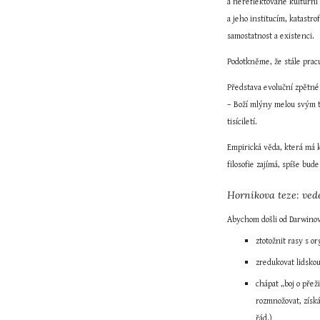
a nereflektované kulturní 
a jeho institucím, katastro
samostatnost a existenci.
Podotkněme, že stále prac
Představa evoluční zpětné 
– Boží mlýny melou svým te
tisíciletí.
Empirická věda, která má k
filosofie zajímá, spíše bude
Horníkova teze: ved
Abychom došli od Darwinov
ztotožnit rasy s o
zredukovat lidskou
chápat „boj o přež
rozmnožovat, získá
řád.)