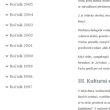
světa, jehož Bohem stvoře
Ročník 2005
se starozákonní představou
Ročník 2004
2. Je vědecky sterilní, ne
Rany).
Ročník 2003
Představa biologické evol
Ročník 2002
vybavení druhů, genetici 
(Vácha: poznatky různých d
Ročník 2001
pravdivosti evoluce „dále 
Ročník 2000
Když vědec, sympatizující 
formulace, že „(e)voluce ... 
Ročník 1999
Fuchs použil pro své raci
Ročník 1998
III. Kulturní
Ročník 1997
V mém oboru, institucioná
daných institucí, vystříd
ač tu nelze považovat za s
kapitalizmu“. V současné d