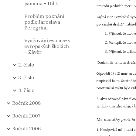
jsoucna – Díl I.
pro řadu plodných teorií. 
Problém poznání
Zajímá mne i evoluční hypo
podle Jaroslava
po vzniku druhů“
 nabíze
Peregrina
Přijmout, že „to n
Vyučování evoluce v
Pochopit, že „to n
evropských školách
– Závěr
Přijmout, že „filos
(Doufám, že tento zestruč
2. číslo
Odpovědi 1) a 2) mne neus
3. číslo
empirická fakta. Ostatně t
porozumění světu bylo vžd
4. číslo
A jakou odpověď dává filoso
Ročník 2008
vznikaly v jim odpovídající
Ročník 2007
Mé námitky proti kr
Ročník 2006
1. Neodpovídá mé intuici o 