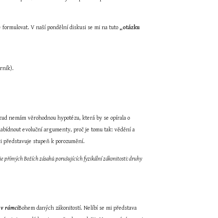
 formulovat. V naší pondělní diskusi se mi na tuto 
„otázku 
orník).
okud nemám věrohodnou hypotézu, která by se opírala o 
abídnout evoluční argumenty, proč je tomu tak: vědění a 
ci představuje stupeň k porozumění.
ie přímých Božích zásahů porušujících fyzikální zákonitosti: druhy 
 
v rámci
Bohem daných zákonitostí. Nelíbí se mi představa 