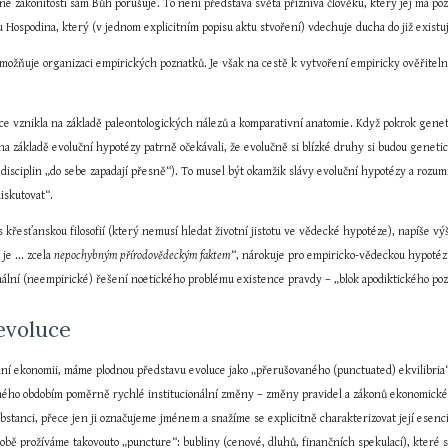
né zákonitosti sám Bůh porušuje. To není představa světa příznivá člověku, který jej má po
 Hospodina, který (v jednom explicitním popisu aktu stvoření) vdechuje ducha do již existují
umožňuje organizaci empirických poznatků. Je však na cestě k vytvoření empiricky ověřiteln
uce vznikla na základě paleontologických nálezů a komparativní anatomie. Když pokrok genet
na základě evoluční hypotézy patrně očekávali, že evolučně si blízké druhy si budou geneti
isciplin „do sebe zapadají přesně“). To musel být okamžik slávy evoluční hypotézy a rozumí
diskutovat“.
s křesťanskou filosofií (který nemusí hledat životní jistotu ve vědecké hypotéze), napíše výš
je ... zcela 
nepochybným přírodovědeckým faktem
“, nárokuje pro empiricko-vědeckou hypotézu s
onální (neempirické) řešení noetického problému existence pravdy – „blok apodiktického po
 evoluce
lní ekonomii, máme plodnou představu evoluce jako „přerušovaného (punctuated) ekvilibria“,
aného obdobím poměrně rychlé institucionální změny – změny pravidel a zákonů ekonomickéh
ubstanci, přece jen ji označujeme jménem a snažíme se explicitně charakterizovat její esenc
obě prožíváme takovouto „puncture“: bubliny (cenové, dluhů, finančních spekulací), které s