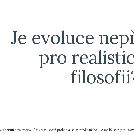
ip to main content
Skip to navigat
Je evoluce nepři
pro realisti
filosofii
je shrnutí a pokračování diskuse, která proběhla na semináři Jiřího Fuchse během jara 2009. 