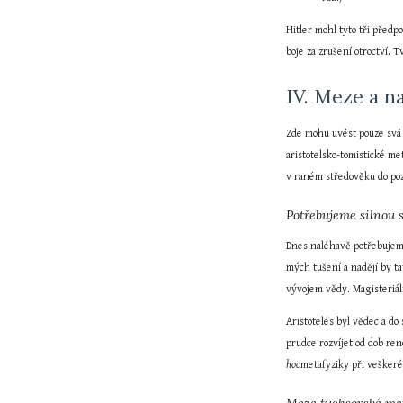
Hitler mohl tyto tři předp
boje za zrušení otroctví. T
IV. Meze a n
Zde mohu uvést pouze svá t
aristotelsko-tomistické m
v raném středověku do poz
Potřebujeme silnou s
Dnes naléhavě potřebujeme 
mých tušení a nadějí by ta
vývojem vědy. Magisteriál
Aristotelés byl vědec a do 
prudce rozvíjet od dob ren
hoc
metafyziky při veškerém 