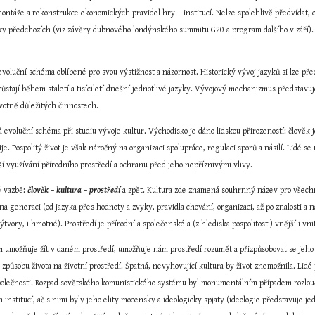
ontáže a rekonstrukce ekonomických pravidel hry – institucí. Nelze spolehlivě předvídat, c
ky předchozích (viz závěry dubnového londýnského summitu G20 a program dalšího v září). 
oluční schéma oblíbené pro svou výstižnost a názornost. Historický vývoj jazyků si lze pře
stají během staletí a tisíciletí dnešní jednotlivé jazyky. Vývojový mechanizmus představuje
ivotně důležitých činnostech.
 evoluční schéma při studiu vývoje kultur. Východisko je dáno lidskou přirozeností: člověk je
e. Pospolitý život je však náročný na organizaci spolupráce, regulaci sporů a násilí. Lidé se 
ší využívání přírodního prostředí a ochranu před jeho nepříznivými vlivy.
é vazbě: 
člověk – kultura – prostředí
 a zpět. Kultura zde znamená souhrnný název pro všechn
e na generaci (od jazyka přes hodnoty a zvyky, pravidla chování, organizaci, až po znalosti a 
vory, i hmotné). Prostředí je přírodní a společenské a (z hlediska pospolitosti) vnější i vni
m umožňuje žít v daném prostředí, umožňuje nám prostředí rozumět a přizpůsobovat se jeho 
působu života na životní prostředí. Špatná, nevyhovující kultura by život znemožnila. Lidé 
společnosti. Rozpad sovětského komunistického systému byl monumentálním případem rozlou
 institucí, ač s nimi byly jeho elity mocensky a ideologicky spjaty (ideologie představuje j