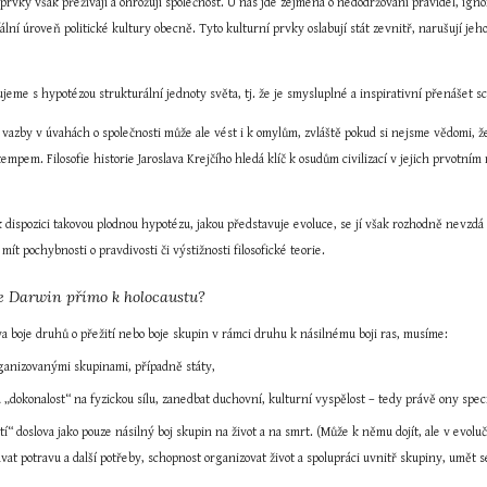
prvky však přežívají a ohrožují společnost. U nás jde zejména o nedodržování pravidel, ign
fální úroveň politické kultury obecně. Tyto kulturní prvky oslabují stát zevnitř, narušují jeh
ujeme s hypotézou strukturální jednoty světa, tj. že je smysluplné a inspirativní přenášet
vazby v úvahách o společnosti může ale vést i k omylům, zvláště pokud si nejsme vědomi, že
mpem. Filosofie historie Jaroslava Krejčího hledá klíč k osudům civilizací v jejich prvotním
 dispozici takovou plodnou hypotézu, jakou představuje evoluce, se jí však rozhodně nevzdá
 mít pochybnosti o pravdivosti či výstižnosti filosofické teorie.
e Darwin přímo k holocaustu?
a boje druhů o přežití nebo boje skupin v rámci druhu k násilnému boji ras, musíme:
rganizovanými skupinami, případně státy,
 „dokonalost“ na fyzickou sílu, zanedbat duchovní, kulturní vyspělost – tedy právě ony speci
ití“ doslova jako pouze násilný boj skupin na život a na smrt. (Může k němu dojít, ale v evo
vat potravu a další potřeby, schopnost organizovat život a spolupráci uvnitř skupiny, umět 