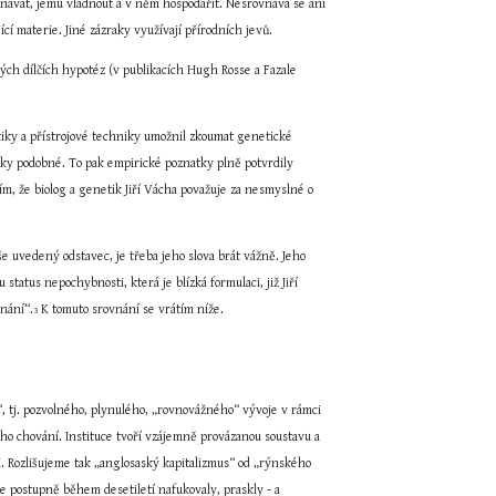
znávat, jemu vládnout a v něm hospodařit. Nesrovnává se ani 
cí materie. Jiné zázraky využívají přírodních jevů.
ých dílčích hypotéz (v publikacích Hugh Rosse a Fazale 
iky a přístrojové techniky umožnil zkoumat genetické 
cky podobné. To pak empirické poznatky plně potvrdily 
m, že biolog a genetik Jiří Vácha považuje za nesmyslné o 
e uvedený odstavec, je třeba jeho slova brát vážně. Jeho 
tatus nepochybnosti, která je blízká formulaci, již Jiří 
znání“.
 K tomuto srovnání se vrátím níže.
3
 tj. pozvolného, plynulého, „rovnovážného“ vývoje v rámci 
o chování. Instituce tvoří vzájemně provázanou soustavu a 
i. Rozlišujeme tak „anglosaský kapitalizmus“ od „rýnského 
e postupně během desetiletí nafukovaly, praskly - a 