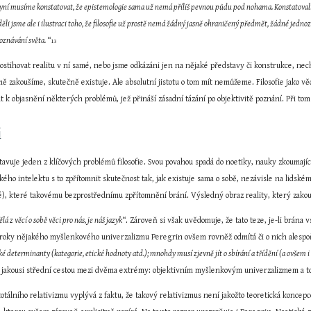
nyní musíme konstatovat, že epistemologie sama už nemá příliš pevnou půdu pod nohama. Konstatovali jsm
ěli jsme ale i ilustraci toho, že filosofie už prostě nemá žádný jasně ohraničený předmět, žádné jedno
oznávání světa. 
“
13
ostihovat realitu v ní samé, nebo jsme odkázáni jen na nějaké představy či konstrukce, nec
ě zakoušíme, skutečně existuje. Ale absolutní jistotu o tom mít nemůžeme. Filosofie jako v
 k objasnění některých problémů, jež přináší zásadní tázání po objektivitě poznání. Při t
í
avuje jeden z klíčových problémů filosofie. Svou povahou spadá do noetiky, nauky zkoumající o
kého intelektu s to zpřítomnit skutečnost tak, jak existuje sama o sobě, nezávisle na lidském
é), které takovému bezprostřednímu zpřítomnění brání. Výsledný obraz reality, který zakou
dělá z věcí o sobě věci pro nás, je náš jazyk
“. Zároveň si však uvědomuje, že tato teze, je-li brána v
ároky nějakého myšlenkového univerzalizmu Peregrin ovšem rovněž odmítá či o nich alespo
é determinanty (kategorie, etické hodnoty atd.); mnohdy musí zjevně jít o sbírání a třídění (a ovšem i k
t jakousi střední cestou mezi dvěma extrémy: objektivním myšlenkovým univerzalizmem a tot
totálního relativizmu vyplývá z faktu, že takový relativizmus není jakožto teoretická koncep