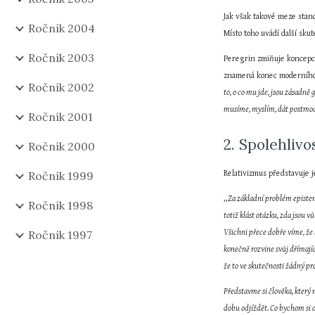
Jak však takové meze stano
Ročník 2004
Místo toho uvádí další skut
Ročník 2003
Peregrin zmiňuje koncepci
znamená konec moderního un
Ročník 2002
to, o co mu jde, jsou zásadně 
musíme, myslím, dát postmoder
Ročník 2001
2. Spolehlivo
Ročník 2000
Ročník 1999
Relativizmus představuje j
,,
Za základní problém epistem
Ročník 1998
totiž klást otázku, zda jsou 
Ročník 1997
Všichni přece dobře víme, že 
konečně rozvine svůj dřímajíc
že to ve skutečnosti žádný p
Představme si člověka, který 
dobu odjíždět. Co bychom si 