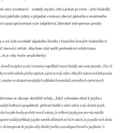
né míry osvobození – svobody myslet, cítit a jednat po svém – jeho důsledky 
sažení jakékoliv jistoty o případné existenci obecně platného a neměnného 
 než uznat oprávněnost ryze subjektivní, libovolné interpretace povahy 
a své úsilí osvobodit západního člověka z tísnivého krunýře tradičního či 
iž starověcí sofisté. Abychom však mohli postmoderní relativizmus 
, že je coby teorie neudržitelný.
hle dovedl na úplné scestí. Vezměme například tvrzení
 Každý má svou pravdu. 
Chce-li 
 by to mělo někoho jiného zajímat, a proč to tedy vůbec říká; (b) nebo to má být pravda 
ít, musíme se alespoň na nějakých základních pravdách, pravidlech a principech 
ivizmu se ukazuje obzvláště tehdy, ,,když vykonáme obrat k jazyku a 
nější kulturní pospolitosti, přičemž každá z nich užívá svůj vlastní jazyk. 
letí se jako houby po dešti množí názory, že některé jazyky jsou pro nás natolik 
ngvisté uvádějí příklady jazyků natolik odlišných od těch našich, že je podle nich zhola 
c dá integrovat do jazyka vědy období jiného; a sociologové hovoří o
 jazykové 
či