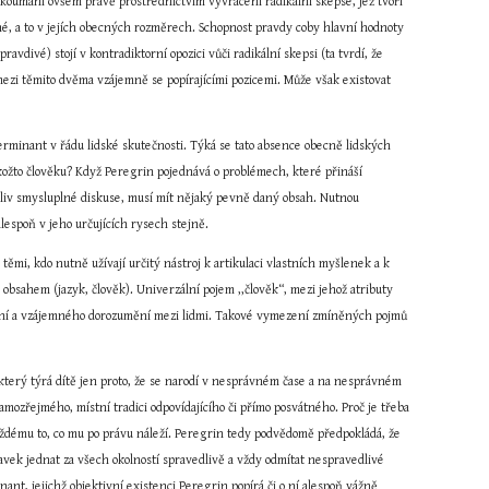
zkoumání ovšem právě prostřednictvím vyvrácení radikální skepse, jež tvoří 
mé, a to v jejích obecných rozměrech. Schopnost pravdy coby hlavní hodnoty 
vdivé) stojí v kontradiktorní opozici vůči radikální skepsi (ta tvrdí, že 
mezi těmito dvěma vzájemně se popírajícími pozicemi. Může však existovat 
erminant v řádu lidské skutečnosti. Týká se tato absence obecně lidských 
kožto člověku? Když Peregrin pojednává o problémech, které přináší 
liv smysluplné diskuse, musí mít nějaký pevně daný obsah. Nutnou 
lespoň v jeho určujících rysech stejně.
těmi, kdo nutně užívají určitý nástroj k artikulaci vlastních myšlenek a k 
bsahem (jazyk, člověk). Univerzální pojem ,,člověk“, mezi jehož atributy 
myšlení a vzájemného dorozumění mezi lidmi. Takové vymezení zmíněných pojmů 
 který týrá dítě jen proto, že se narodí v nesprávném čase a na nesprávném 
amozřejmého, místní tradici odpovídajícího či přímo posvátného. Proč je třeba 
aždému to, co mu po právu náleží. Peregrin tedy podvědomě předpokládá, že 
vek jednat za všech okolností spravedlivě a vždy odmítat nespravedlivé 
nt, jejichž objektivní existenci Peregrin popírá či o ní alespoň vážně 