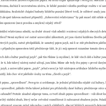
, kterou ovšem zároveň explicitně popírá. Na tento rozpor upozorňuje i Peregrin. Noetické 
tivizmu, dochází k nezvratnému závěru, že lidské poznání vskutku postihuje realitu v ní sa
okázána. Realistické chápání hodnoty lidského poznání (které tvrdí, že některé soudy jsou pra
i alespoň takovou možnost připouští). ,,Koherentní relativizmus“ by pak musel stát někde 
ími opozicemi (mezi pravdou a omylem) nějaký střed?
otální relativizmus odmítá, na druhé straně však odmítá i existenci nějakých obecných det
šlení? Nemá myšlení své nutné univerzální zákonitosti, jež jsou vlastní každému člověku ja
erých jazyků, nutně předpokládá, že samotný pojem jazyk, má-li se stát předmětem jakéko
 s případným oponentem totiž představuje fakt, že já i můj oponent rozumíme tomuto slovu a
ch dob a kultur používají jazyk“, pak tím říkáme (a myslíme), že lidé všech dob a kultur jsou 
 ti, kdo takový nástroj nutně užívají, jsou lidmi. Máme zde tedy dva pojmy s pevně daným o
t jazyk, a univerzální pojem ,,jazyk“, jehož esencí je být nástrojem artikulace lidského 
ždý, kdo chce vést jakékoliv úvahy na téma ,,člověk a jazyk“.
ě pojmu ,,spravedlnost“. Peregrin si uvědomuje, že jednání příslušníka nějaké cizí kultury,
ko spravedlivé, jakkoliv třeba takové jednání pro příslušníky dané kultury představuje něco s
 odsoudit? Protože zásadně odporuje tomu, co tvoří obsah pojmu spravedlnost – vůli dávat k
rčitý stabilní obsah, který nelze svévolně rozmělňovat či nahrazovat obsahem jiným. Požada
i přirozeně vnucuje právě jako jedna z oněch globálních, obecně lidských mravních determina