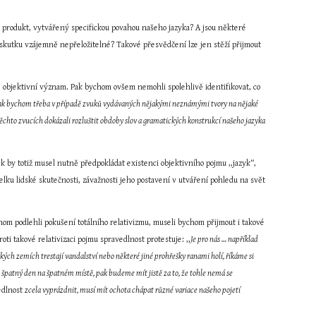
 produkt, vytvářený specifickou povahou našeho jazyka? A jsou některé 
 vskutku vzájemně nepřeložitelné? Takové přesvědčení lze jen stěží přijmout 
j objektivní význam. Pak bychom ovšem nemohli spolehlivě identifikovat, co 
? Jak bychom třeba v případě zvuků vydávaných nějakými neznámými tvory na nějaké 
těchto zvucích dokázali rozluštit obdoby slov a gramatických konstrukcí našeho jazyka 
k by totiž musel nutně předpokládat existenci objektivního pojmu ,,jazyk“, 
ku lidské skutečnosti, závažnosti jeho postavení v utváření pohledu na svět 
hom podlehli pokušení totálního relativizmu, museli bychom přijmout i takové 
oti takové relativizaci pojmu spravedlnost protestuje: ,,
Je pro nás … například 
ských zemích trestají vandalství nebo některé jiné prohřešky ranami holí, říkáme si
ve špatný den na špatném místě, pak budeme mít jistě za to, že tohle nemá se 
edlnost 
zcela vyprázdnit, musí mít ochota chápat různé variace našeho pojetí 