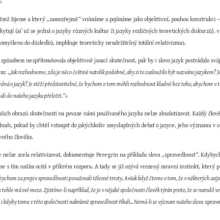
5
němž žijeme a který ,,samozřejmě“ vnímáme a pojímáme jako objektivní, pouhou konstrukci –
skytují (ať už se jedná o jazyky různých kultur či jazyky rozličných teoretických diskurzů),
domyšleno do důsledků, implikuje teoreticky neudržitelný totální relativizmus.
způsobem nezpřítomňovala objektivně jsoucí skutečnost, pak by i slovo jazyk postrádalo svů
em: ,,
Jak rozhodneme, zda je něco češtině natolik podobné, aby si to zasloužilo být nazváno jazykem
 jedná o jazyk? Je stěží představitelné, že bychom o tom mohli rozhodnout kladně bez toho, abychom v 
zali do našeho jazyka přeložit
.“
6
našich obrazů skutečnosti na povaze námi používaného jazyka nelze absolutizovat. Každý člově
ah, pokud by chtěl vstoupit do jakýchkoliv smysluplných debat o jazyce, jeho významu v cel
terého člověka.
 nelze zcela relativizovat, dokumentuje Peregrin na příkladu slova ,,spravedlnost“. Kdybyc
se s tím naším ocitá v příkrém rozporu. A tady se již ozývá vrozený mravní instinkt, který pr
 bychom za projev spravedlnosti považovali tělesné tresty. Avšak když čteme o tom, že v některých asij
 tohle má své meze. Zjistíme-li například, že je v nějaké společnosti člověk týrán proto, že se narodil 
 i kdyby tomu v této společnosti nakrásně spravedlnost říkali... Nemá-li se význam našeho slova
 sprav