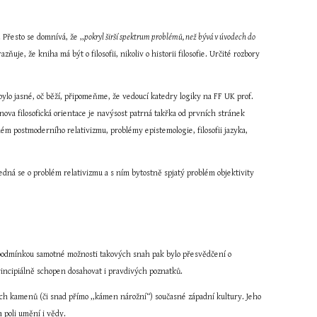
 Přesto se domnívá, že ,,
pokryl širší spektrum problémů, než bývá v úvodech do 
azňuje, že kniha má být o filosofii, nikoliv o historii filosofie. Určité rozbory 
ylo jasné, oč běží, připomeňme, že vedoucí katedry logiky na FF UK prof. 
ova filosofická orientace je navýsost patrná takřka od prvních stránek 
lém postmoderního relativizmu, problémy epistemologie, filosofii jazyka, 
dná se o problém relativizmu a s ním bytostně spjatý problém objektivity 
u podmínkou samotné možnosti takových snah pak bylo přesvědčení o 
rincipiálně schopen dosahovat i pravdivých poznatků.
ých kamenů (či snad přímo ,,kámen nárožní“) současné západní kultury. Jeho 
 poli umění i vědy.