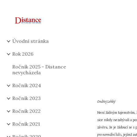
Sk
Úvodní stránka
Rok 2026
Ročník 2025 - Distance
nevycházela
Ročník 2024
Ročník 2023
Ondřej Lehký
Ročník 2022
Není žádným tajemstvím, že
sice nikdy nezabývali a po
Ročník 2021
závěru, že je žádoucí se s
pro normální lidi
, jejímž a
1
Ročník 2020