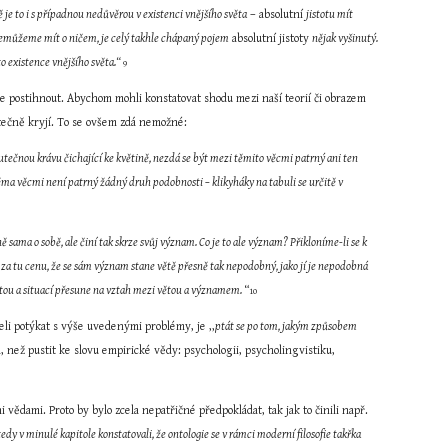
je to i s případnou nedůvěrou v existenci vnějšího světa
 – absolutní 
jistotu mít 
u nemůžeme mít o ničem, je celý takhle chápaný pojem
 absolutní jistoty 
nějak vyšinutý. 
 existence vnějšího světa.“ 
9
ie postihnout. Abychom mohli konstatovat shodu mezi naší teorií či obrazem 
utečně kryjí. To se ovšem zdá nemožné:
utečnou krávu čichající ke květině, nezdá se být mezi těmito věcmi patrný ani ten 
ma věcmi není patrný žádný druh podobnosti – klikyháky na tabuli se určitě v 
ě sama o sobě, ale činí tak skrze svůj význam. Co je to ale význam? Přikloníme-li se k 
ě za tu cenu, že se sám význam stane větě přesně tak nepodobný, jako jí je nepodobná 
ětou a situací přesune na vztah mezi větou a významem. 
“
10
seli potýkat s výše uvedenými problémy, je ,,
ptát se po tom, jakým způsobem 
 než pustit ke slovu empirické vědy: psychologii, psycholingvistiku, 
vědami. Proto by bylo zcela nepatřičné předpokládat, tak jak to činili např. 
tedy v minulé kapitole konstatovali, že ontologie se v rámci moderní filosofie takřka 