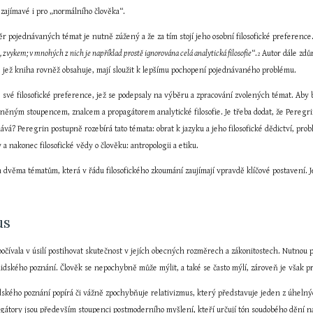
 zajímavé i pro „normálního člověka“.
r pojednávaných témat je nutně zúžený a že za tím stojí jeho osobní filosofické preference.
né, zvykem; v mnohých z nich je například prostě ignorována celá analytická filosofie
“.
 Autor dále zdůr
2
ů, jež kniha rovněž obsahuje, mají sloužit k lepšímu pochopení pojednávaného problému.
své filosofické preference, jež se podepsaly na výběru a zpracování zvolených témat. Aby b
něným stoupencem, znalcem a propagátorem analytické filosofie. Je třeba dodat, že Peregrin
vá? Peregrin postupně rozebírá tato témata: obrat k jazyku a jeho filosofické dědictví, prob
ědy a nakonec filosofické vědy o člověku: antropologii a etiku.
dvěma tématům, která v řádu filosofického zkoumání zaujímají vpravdě klíčové postavení. Je
us
spočívala v úsilí postihovat skutečnost v jejích obecných rozměrech a zákonitostech. Nutno
lidského poznání. Člověk se nepochybně může mýlit, a také se často mýlí, zároveň je však p
lidského poznání popírá či vážně zpochybňuje relativizmus, který představuje jeden z úheln
agátory jsou především stoupenci postmoderního myšlení, kteří určují tón soudobého dění na