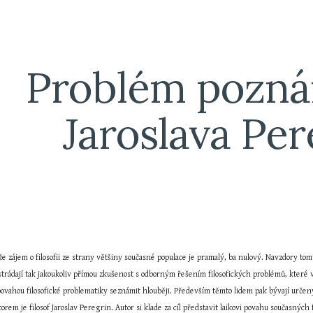
ip to main content
Skip to navigat
Problém poznán
Jaroslava Per
 zájem o filosofii ze strany většiny současné populace je pramalý, ba nulový. Navzdory tomuto
strádají tak jakoukoliv přímou zkušenost s odborným řešením filosofických problémů, které vš
 povahou filosofické problematiky seznámit hlouběji. Především těmto lidem pak bývají určeny
utorem je filosof Jaroslav Peregrin. Autor si klade za cíl představit laikovi povahu současných 