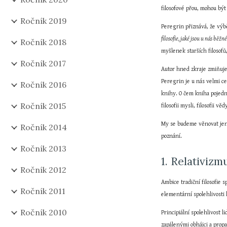
filosofové přou, mohou být
Ročník 2019
Peregrin přiznává, že výbě
filosofie, jaké jsou u nás běž
Ročník 2018
myšlenek starších filosof
Ročník 2017
Autor hned zkraje zmiňuje 
Peregrin je u nás velmi ce
Ročník 2016
knihy. O čem kniha pojedná
Ročník 2015
filosofii mysli, filosofii v
My se budeme věnovat jen 
Ročník 2014
poznání.
Ročník 2013
1. Relativizm
Ročník 2012
Ambice tradiční filosofie 
Ročník 2011
elementární spolehlivosti 
Ročník 2010
Principiální spolehlivost 
zapálenými obhájci a prop