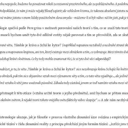
třeba nepojede, budeme ho považovat nikoli za rozumně prozřetelného, ale za poblázněného. A podobně 
edpokládat, že nám ji může nějaký filosof zajistit; ale vzhledem k tomu, že takovou absolutní jistot
 máme jistotu v onom lidsky použitelném slova smyslu – můžeme-li si být vůbec něčím jisti, pak je to
ogie spočívá podle Peregrina v možnosti porovnání našich teorií s tím, co se snaží tato teor
museli bychom umět tyto dvě odlišné entity nějak porovnat a tím se přesvědčit, zda se sk
traně větu
‚ Támhle je kráva a čichá ke kytce!‘ 
(například napsanou na tabuli) a na druhé straně sk
apou a mapovanou krajinou, ani ten, který existuje mezi obrázkem a tím, co zobrazuje. Mezi těmito dvě
bají krávě s květinou. Co by tedy mohlo znamenat říci, že si tyto dvě věci
 odpovídají?
abízet, je ta, že věta
 ,Támhle je kráva a čichá ke kytce!‘ 
sice nezobrazuje krávu čichající ke květin
o obrázek, pak tím sice objasníme vztah mezi významem věty a tím, co tato věta vyjadřuje..., ale jedin
ejímž vztahu k větě jsme uvažovali původně. Záhada tedy zůstává, jenom se teď namísto vztahu mezi v
 přistoupit k této otázce (vztahu určité teorie a jejího předmětu), aniž bychom se přitom mu
s okolním světem, k nějaké teorii tohoto vnějšího světa fakticky vůbec dospěje
“.
 A zde nám nezbývá,
11
stemologie ukazuje, jak je filosofie v procesu vlastního zkoumání úzce svázána s empirickými 
fické tázání v řádu zkoumání reality z principu předchází jiným formám tázání: ,,
Jestliže jsme 