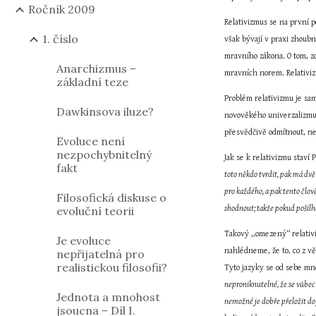
Ročník 2009
Relativizmus se na první p
1. číslo
však bývají v praxi zhoubn
mravního zákona. O tom, zd
Anarchizmus –
mravních norem. Relativi
základní teze
Problém relativizmu je sam
Dawkinsova iluze?
novověkého univerzalizmu z
přesvědčivě odmítnout, nes
Evoluce není
nezpochybnitelný
Jak se k relativizmu staví 
fakt
toto někdo tvrdit, pak má dvě
pro každého, a pak tento člo
Filosofická diskuse o
evoluční teorii
shodnout; takže pokud pošilh
Takový ,,omezený“ relativ
Je evoluce
nahlédneme, že to, co z věc
nepřijatelná pro
realistickou filosofii?
Tyto jazyky se od sebe mno
neproniknutelné, že se vůbec n
Jednota a mnohost
nemožné je dobře přeložit do 
jsoucna – Díl I.