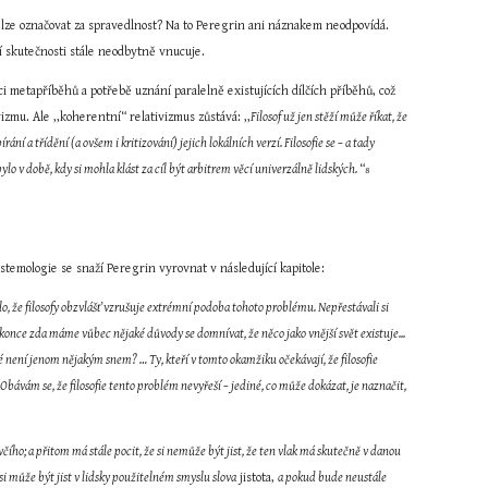
nelze označovat za spravedlnost? Na to Peregrin ani náznakem neodpovídá. 
ání skutečnosti stále neodbytně vnucuje.
ci metapříběhů a potřebě uznání paralelně existujících dílčích příběhů, což 
zmu. Ale ,,koherentní“ relativizmus zůstává: ,,
Filosof už jen stěží může říkat, že 
ní a třídění (a ovšem i kritizování) jejich lokálních verzí. Filosofie se – a tady 
 v době, kdy si mohla klást za cíl být arbitrem věcí univerzálně lidských. 
“
8
stemologie se snaží Peregrin vyrovnat v následující kapitole:
, že filosofy obzvlášť vzrušuje extrémní podoba tohoto problému. Nepřestávali si 
okonce zda máme vůbec nějaké důvody se domnívat, že něco jako vnější svět existuje... 
 není jenom nějakým snem? … Ty, kteří v tomto okamžiku očekávají, že filosofie 
ávám se, že filosofie tento problém nevyřeší – jediné, co může dokázat, je naznačit, 
ího; a přitom má stále pocit, že si nemůže být jist, že ten vlak má skutečně v danou 
si může být jist v lidsky použitelném smyslu slova
 jistota, 
a pokud bude neustále 