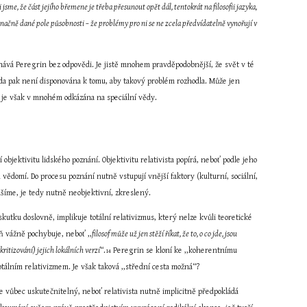
e, že část jejího břemene je třeba přesunout opět dál, tentokrát na filosofii jazyka, 
značně dané pole působnosti – že problémy pro ni se ne zcela předvídatelně vynořují v 
hává Peregrin bez odpovědi. Je jistě mnohem pravděpodobnější, že svět v té 
ěda pak není disponována k tomu, aby takový problém rozhodla. Může jen 
om je však v mnohém odkázána na speciální vědy.
bjektivitu lidského poznání. Objektivitu relativista popírá, neboť podle jeho 
 vědomí. Do procesu poznání nutně vstupují vnější faktory (kulturní, sociální, 
šíme, je tedy nutně neobjektivní, zkreslený.
skutku doslovně, implikuje totální relativizmus, který nelze kvůli teoretické 
ň vážně pochybuje, neboť ,,
filosof může už jen stěží říkat, že to, o co jde, jsou 
ritizování) jejich lokálních verzí
“.
 Peregrin se kloní ke ,,koherentnímu 
14
álním relativizmem. Je však taková ,,střední cesta možná“?
ce vůbec uskutečnitelný, neboť relativista nutně implicitně předpokládá 