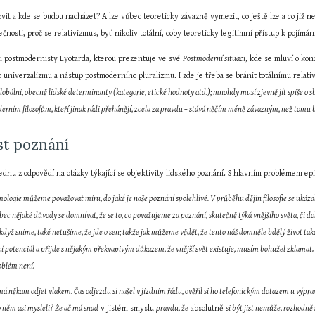
vit a kde se budou nacházet? A lze vůbec teoreticky závazně vymezit, co ještě lze a co již 
ečnosti, proč se relativizmus, byť nikoliv totální, coby teoreticky legitimní přístup k pojím
 postmodernisty Lyotarda, kterou prezentuje ve své 
Postmoderní situaci
, kde se mluví o kon
iverzalizmu a nástup postmoderního pluralizmu. I zde je třeba se bránit totálnímu relativi
globální, obecně lidské determinanty (kategorie, etické hodnoty atd.); mnohdy musí zjevně jít spíše o sbírá
ním filosofům, kteří jinak rádi přehánějí, zcela za pravdu – stává něčím méně závazným, než tomu bylo
st poznání
ednu z odpovědí na otázky týkající se objektivity lidského poznání. S hlavním problémem epi
ologie můžeme považovat míru, do jaké je naše poznání spolehlivé. V průběhu dějin filosofie se ukázalo
vůbec nějaké důvody se domnívat, že se to, co považujeme za poznání, skutečně týká vnějšího světa, či d
když sníme, také netušíme, že jde o sen; takže jak můžeme vědět, že tento náš domněle bdělý život také
í potenciál a přijde s nějakým překvapivým důkazem, že vnější svět existuje, musím bohužel zklamat. Ob
roblém není.
má někam odjet vlakem. Čas odjezdu si našel v jízdním řádu, ověřil si ho telefonickým dotazem u výpravč
o něm asi mysleli? Že ač má snad
 v jistém smyslu 
pravdu, že
 absolutně 
si být jist nemůže, rozhodně 