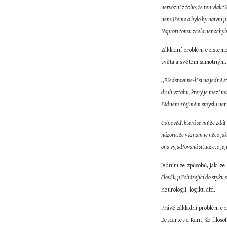
nervózní z toho, že ten vlak 
nemůžeme a bylo by naivní př
Naproti tomu zcela nepochybně
Základní problém epistemol
světa a světem samotným, 
,,
Představíme-li si na jedné s
druh vztahu, který je mezi m
žádném zřejmém smyslu nepodo
Odpověď, která se může zdát n
názoru, že význam je něco jak
ona vyjadřovaná situace, o j
Jedním ze způsobů, jak lze
člověk, přicházející do styku 
neurologii, logiku atd.
Právě základní problém epi
Descartes a Kant, že filoso