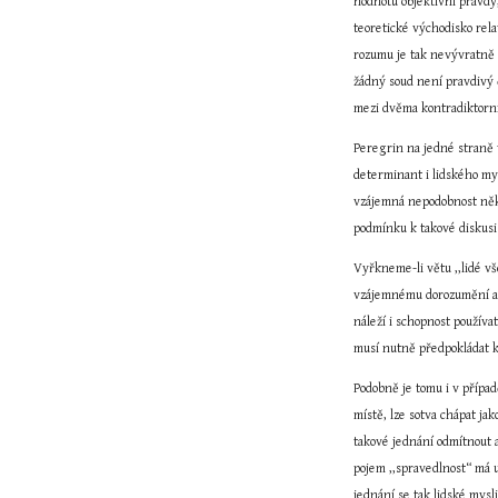
hodnotu objektivní pravdy
teoretické východisko rela
rozumu je tak nevývratně d
žádný soud není pravdivý č
mezi dvěma kontradiktorn
Peregrin na jedné straně t
determinant i lidského my
vzájemná nepodobnost někt
podmínku k takové diskusi
Vyřkneme-li větu ,,lidé vše
vzájemnému dorozumění a že
náleží i schopnost používa
musí nutně předpokládat ka
Podobně je tomu i v případ
místě, lze sotva chápat ja
takové jednání odmítnout a
pojem ,,spravedlnost“ má u
jednání se tak lidské mysl