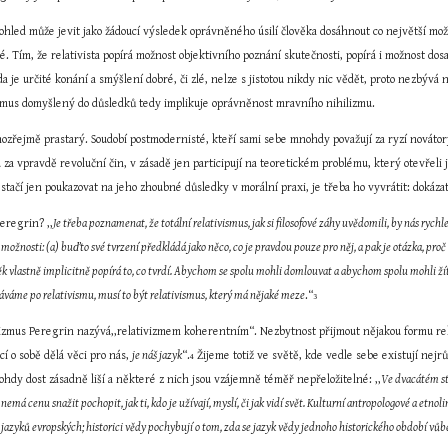
ohled může jevit jako žádoucí výsledek oprávněného úsilí člověka dosáhnout co největší mož
é. Tím, že relativista popírá možnost objektivního poznání skutečnosti, popírá i možnost do
a je určité konání a smýšlení dobré, či zlé, nelze s jistotou nikdy nic vědět, proto nezbývá
zmus domyšlený do důsledků tedy implikuje oprávněnost mravního nihilizmu.
ozřejmě prastarý. Soudobí postmodernisté, kteří sami sebe mnohdy považují za ryzí novátory 
a vpravdě revoluční čin, v zásadě jen participují na teoretickém problému, který otevřeli j
tačí jen poukazovat na jeho zhoubné důsledky v morální praxi, je třeba ho vyvrátit: dokázat
Peregrin? ,,
Je třeba poznamenat, že totální relativismus, jak si filosofové záhy uvědomili, by nás ryc
 možnosti: (a) buďto své tvrzení předkládá jako něco, co je pravdou pouze pro něj, a pak je otázka, proč
věk vlastně implicitně popírá to, co tvrdí. Abychom se spolu mohli domlouvat a abychom spolu mohli ž
áváme po relativismu, musí to být relativismus, který má nějaké meze
.“
3
izmus Peregrin nazývá,,relativizmem koherentním“. Nezbytnost přijmout nějakou formu relat
í o sobě dělá věci pro nás, 
je náš jazyk
“.
 Žijeme totiž ve světě, kde vedle sebe existují nejrůz
4
hdy dost zásadně liší a některé z nich jsou vzájemně téměř nepřeložitelné: ,,
Ve dvacátém sto
emá cenu snažit pochopit, jak ti, kdo je užívají, myslí, či jak vidí svět. Kulturní antropologové a etnoli
jazyků evropských; historici vědy pochybují o tom, zda se jazyk vědy jednoho historického období vůbe