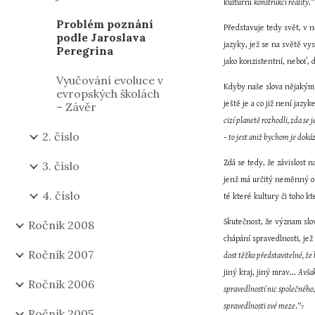
kulturní 
konstrukci reality
.“
Problém poznání
Představuje tedy svět, v 
podle Jaroslava
jazyky, jež se na světě vy
Peregrina
jako konzistentní, neboť, 
Vyučování evoluce v
Kdyby naše slova nějakým 
evropských školách
ještě je a co již není jazyk
– Závěr
cizí planetě rozhodli, zda se
2. číslo
– to jest aniž bychom je doká
Zdá se tedy, že závislost 
3. číslo
jenž má určitý neměnný obs
4. číslo
té které kultury či toho k
Skutečnost, že význam slov
Ročník 2008
chápání spravedlnosti, jež 
Ročník 2007
dost těžko představitelné, že
jiný kraj, jiný mrav... 
Avšak
Ročník 2006
spravedlností nic společného,
spravedlnosti své meze
.“
7
Ročník 2005