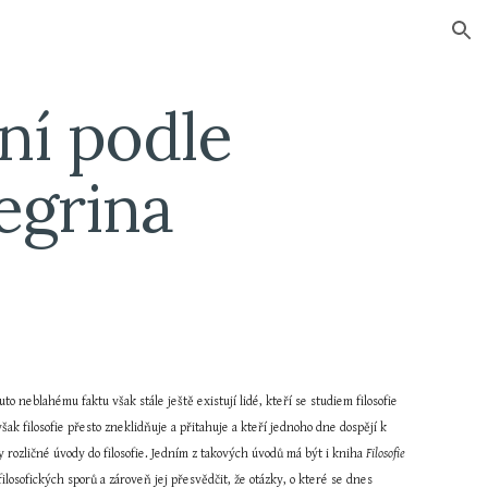
ion
í podle 
egrina
 neblahému faktu však stále ještě existují lidé, kteří se studiem filosofie 
ak filosofie přesto zneklidňuje a přitahuje a kteří jednoho dne dospějí k 
 rozličné úvody do filosofie. Jedním z takových úvodů má být i kniha 
Filosofie 
filosofických sporů a zároveň jej přesvědčit, že otázky, o které se dnes 