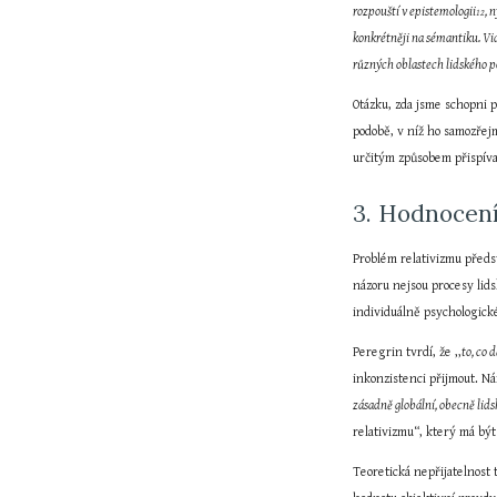
rozpouští v epistemologii
, 
12
konkrétněji na sémantiku. Vid
různých oblastech lidského p
Otázku, zda jsme schopni p
podobě, v níž ho samozřejm
určitým způsobem přispívat
3. Hodnocen
Problém relativizmu předst
názoru nejsou procesy lids
individuálně psychologick
Peregrin tvrdí, že ,,
to, co 
inkonzistenci přijmout. N
zásadně globální, obecně lidsk
relativizmu“, který má bý
Teoretická nepřijatelnost 