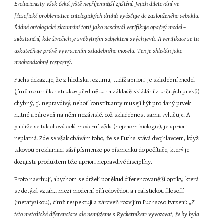
Evolucionisty však čeká ještě nepříjemnější zjištění. Jejich diletování ve 
filosofické problematice ontologických druhů vyúsťuje do zaslouženého debaklu. 
Řádné ontologické zkoumání totiž jako naschvál verifikuje opačný model – 
substanční, kde živočich je svébytným subjektem svých jevů. A verifikace se tu 
uskutečňuje právě vyvracením skladebného modelu. Ten je shledán jako 
mnohonásobně rozporný.
Fuchs dokazuje, že z hlediska rozumu, tudíž apriori, je skladební model 
(jímž rozumí konstrukce předmětu na základě skládání z určitých prvků) 
chybný, tj. nepravdivý, neboť konstituanty musejí být pro daný prvek 
nutné a zároveň na něm nezávislé, což skladebnost sama vylučuje. A 
pakliže se tak chová celá moderní věda (nejenom biologie), je apriori 
neplatná. Zde se však obávám toho, že se Fuchs stává dvojhlavcem, když 
takovou proklamaci sází písmenko po písmenku do počítače, který je 
dozajista produktem této apriori nepravdivé disciplíny.
Proto navrhuji, abychom se drželi poněkud diferencovanější optiky, která 
se dotýká vztahu mezi moderní přírodovědou a realistickou filosofií 
(metafyzikou), čímž respektuji a zároveň rozvíjím Fuchsovo tvrzení: „
Z 
této metodické diferenciace ale nemůžeme s Rychetníkem vyvozovat, že by byla 