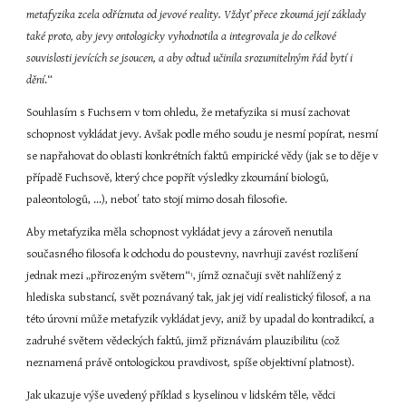
metafyzika zcela odříznuta od jevové reality. Vždyť přece zkoumá její základy 
také proto, aby jevy ontologicky vyhodnotila a integrovala je do celkové 
souvislosti jevících se jsoucen, a aby odtud učinila srozumitelným řád bytí i 
dění
.“
Souhlasím s Fuchsem v tom ohledu, že metafyzika si musí zachovat 
schopnost vykládat jevy. Avšak podle mého soudu je nesmí popírat, nesmí 
se napřahovat do oblasti konkrétních faktů empirické vědy (jak se to děje v 
případě Fuchsově, který chce popřít výsledky zkoumání biologů, 
paleontologů, ...), neboť tato stojí mimo dosah filosofie.
Aby metafyzika měla schopnost vykládat jevy a zároveň nenutila 
současného filosofa k odchodu do poustevny, navrhuji zavést rozlišení 
jednak mezi „přirozeným světem“
, jímž označuji svět nahlížený z 
1
hlediska substancí, svět poznávaný tak, jak jej vidí realistický filosof, a na 
této úrovni může metafyzik vykládat jevy, aniž by upadal do kontradikcí, a 
zadruhé světem vědeckých faktů, jimž přiznávám plauzibilitu (což 
neznamená právě ontologickou pravdivost, spíše objektivní platnost).
Jak ukazuje výše uvedený příklad s kyselinou v lidském těle, vědci 