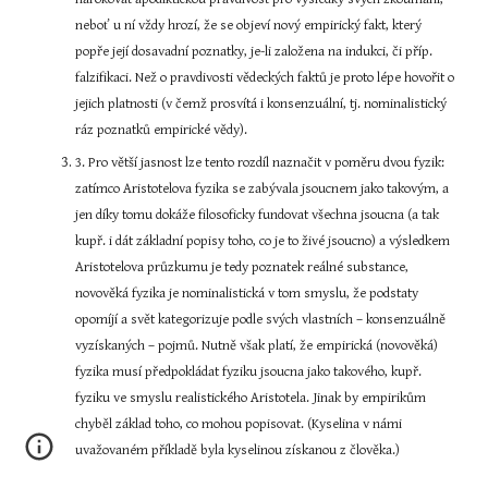
neboť u ní vždy hrozí, že se objeví nový empirický fakt, který 
popře její dosavadní poznatky, je-li založena na indukci, či příp. 
falzifikaci. Než o pravdivosti vědeckých faktů je proto lépe hovořit o 
jejich platnosti (v čemž prosvítá i konsenzuální, tj. nominalistický 
ráz poznatků empirické vědy).
3. Pro větší jasnost lze tento rozdíl naznačit v poměru dvou fyzik: 
zatímco Aristotelova fyzika se zabývala jsoucnem jako takovým, a 
jen díky tomu dokáže filosoficky fundovat všechna jsoucna (a tak 
kupř. i dát základní popisy toho, co je to živé jsoucno) a výsledkem 
Aristotelova průzkumu je tedy poznatek reálné substance, 
novověká fyzika je nominalistická v tom smyslu, že podstaty 
opomíjí a svět kategorizuje podle svých vlastních – konsenzuálně 
vyzískaných – pojmů. Nutně však platí, že empirická (novověká) 
fyzika musí předpokládat fyziku jsoucna jako takového, kupř. 
fyziku ve smyslu realistického Aristotela. Jinak by empirikům 
chyběl základ toho, co mohou popisovat. (Kyselina v námi 
uvažovaném příkladě byla kyselinou získanou z člověka.)