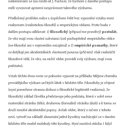
nedomnívám se (na rozdíl od J. Fuchse), že bychom z daného postupu 
měli vyvozovat apriorní nesprávnost takového výzkumu.
Předložený problém nelze s úspěchem řešit bez vyjasnění vztahu mezi 
realizmem (realistickou filosofií) a empirickými vědami. Proto budu v 
dalším postupu odlišovat: 1) 
filosofický
 (připusťme pravdivý) 
postulát
, 
že věci mají svou vlastní substanci (což pochopitelně empirického vědce 
(ne-filosofa) ani v nejmenším nezajímá) a 2) 
empirické
poznatky
, které 
se dotýkají jen akcidentálních vlastností jsoucna (přičemž však realističtí 
filosofové vědí, že věci, na nichž vědec provádí svůj výzkum, mají svou 
podstatu).
Vztah těchto dvou rovin se pokusím vyjasnit na příkladu: Mějme chemika 
provádějícího výzkum určitých látek v lidském těle. Filosoficky je zřejmé 
(nyní ponechme stranou diskusi o filosofické legitimitě realizmu), že 
filosofický základ člověka představuje jeho podstata, která v sobě nese 
materiální stránku (tělo), druhovou (formální) stránku (duši) a k tomu se 
druží mnohé akcidentální popisy. Avšak vědec, který o ničem z tohoto 
neví, vytvoří na základě zkoumání jedné kyseliny nacházející se v daném 
lidském těle model molekuly této kyseliny. Nyní nastává otázka: I když 