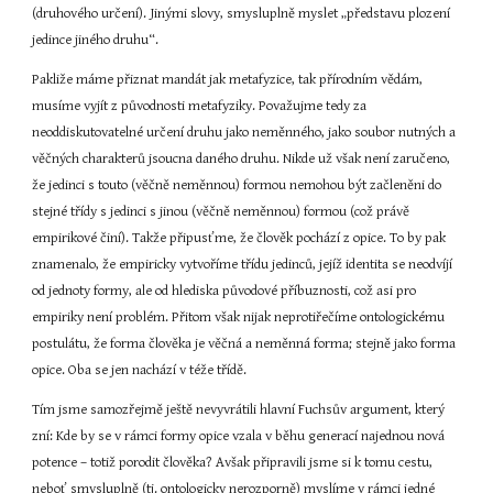
(druhového určení). Jinými slovy, smysluplně myslet „představu plození 
jedince jiného druhu“.
Pakliže máme přiznat mandát jak metafyzice, tak přírodním vědám, 
musíme vyjít z původnosti metafyziky. Považujme tedy za 
neoddiskutovatelné určení druhu jako neměnného, jako soubor nutných a 
věčných charakterů jsoucna daného druhu. Nikde už však není zaručeno, 
že jedinci s touto (věčně neměnnou) formou nemohou být začleněni do 
stejné třídy s jedinci s jinou (věčně neměnnou) formou (což právě 
empirikové činí). Takže připusťme, že člověk pochází z opice. To by pak 
znamenalo, že empiricky vytvoříme třídu jedinců, jejíž identita se neodvíjí 
od jednoty formy, ale od hlediska původové příbuznosti, což asi pro 
empiriky není problém. Přitom však nijak neprotiřečíme ontologickému 
postulátu, že forma člověka je věčná a neměnná forma; stejně jako forma 
opice. Oba se jen nachází v téže třídě.
Tím jsme samozřejmě ještě nevyvrátili hlavní Fuchsův argument, který 
zní: Kde by se v rámci formy opice vzala v běhu generací najednou nová 
potence – totiž porodit člověka? Avšak připravili jsme si k tomu cestu, 
neboť smysluplně (tj. ontologicky nerozporně) myslíme v rámci jedné 