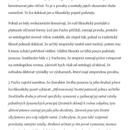
konstruovat jako věčné. To je z povahy a metody jejich zkoumání zhola 
nemožné. To lze dokázat jen u filosoficky pojaté podstaty.
Pokud se tedy evolucionisté domnívají, že ruší filosofický postulát o 
platnosti věčnosti formy (což jim Fuchs přičítá), nemají pravdu, protože 
se ontologické úrovně vůbec nedotkli, ale stejně tak, pokud se realistický 
filosof pokouší dokázat, že určitý empirický model není možný, potom mu 
k tomu schází potřebné vědění. Vědění filosofa se týká pouze podstaty 
jsoucna. Souhlasím tedy s J. Fuchsem, že empirici nemají právo vstupovat 
na ontologickou rovinu, zároveň bych však od ontologů očekával, že 
nebudou diktovat výsledky ve výzkumech, které mají empirickou povahu.
J. Fuchs zajisté namítne, že charakter živého jsoucna (a jeho druhu) přece 
lze filosoficky jasně vykázat: „
Diferencovaný životní potenciál jedince určitého 
živočišného druhu je přesně specificky vymezený a sjednocují jej nutné vztahy 
jednotlivých dynamických principů (životních sklonů) k svému subjektu; tyto 
aktivní potence existují jen jako jeho akcidenty. Zároveň jsou tyto životní 
síly/potence pro svůj subjekt nutné. Z toho plyne, že jsou také vzájemně 
provázány nutnými vztahy. Druhová určitost je tím pevně vymezena; nesnese 