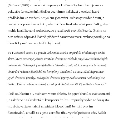
(
Distance 1/2009
) a následné rozpravy s Luďkem Rychetníkem jsem se 
pokusil o formulování několika poznámek k diskusi o evoluci, které 
předkládám ke zvážení. Smyslem glosování Fuchsovy uvedené stati je 
dospět k odpovědi na otázku, zda má filosofie dostatečné prostředky, aby 
mohla kvalifikovaně rozhodnout o pravdivosti evoluční teorie. (Fuchs na 
tuto otázku odpovídá kladně, přičemž samotnou teorii evoluce považuje za 
filosoficky neúnosnou, tudíž chybnou).
Ve Fuchsově textu se praví: „
Obecnina zde [u empiriků] představuje pouhé 
slovo, které označuje jedince určitého druhu na základě smyslově vnímatelných 
podobností. Ontologickým důsledkem této absurdní redukce myšlení je neméně 
absurdní redukce živočichů na komplexy akcidentů a souvztažná degradace 
jejich druhové povahy. Biologické druhové pojmy evolucionistů neobsahují nic 
jiného. Tím se ovšem nesmírně vzdalují skutečné specificitě reálných jsoucen.
“
Plně souhlasím s J. Fuchsem v tom ohledu, že pojetí druhů u evolucionistů 
je založeno na akcidentální kompozici druhu. Empirický vědec se dozajista 
musí chovat jako naivní empirický filosof (aniž by tušil o svém 
filosofování), a tudíž se z jeho zorného úhlu vytrácí podstata věcí. Avšak 