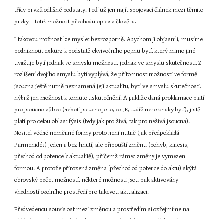
třídy prvků odlišné podstaty. Teď už jen najít spojovací článek mezi těmito 
prvky – totiž možnost přechodu opice v člověka.
I takovou možnost lze myslet bezrozporně. Abychom ji objasnili, musíme 
podniknout exkurz k podstatě ekvivočního pojmu bytí, který mimo jiné 
uvažuje bytí jednak ve smyslu možnosti, jednak ve smyslu skutečnosti. Z 
rozlišení dvojího smyslu bytí vyplývá, že přítomnost možnosti ve formě 
jsoucna ještě nutně neznamená její aktualitu, bytí ve smyslu skutečnosti, 
nýbrž jen možnost k tomuto uskutečnění. A pakliže daná proklamace platí 
pro jsoucno vůbec (neboť jsoucno je to, co JE, tudíž nese znaky bytí), jistě 
platí pro celou oblast fýsis (tedy jak pro živá, tak pro neživá jsoucna). 
Nositel věčně neměnné formy proto není nutně (jak předpokládá 
Parmenidés) jeden a bez hnutí, ale připouští změnu (pohyb, kinesis, 
přechod od potence k aktualitě), přičemž rámec změny je vymezen 
formou. A protože přirozená změna (přechod od potence do aktu) skýtá 
obrovský počet možností, některé možnosti jsou pak aktivovány 
vhodností okolního prostředí pro takovou aktualizaci.
Předvedenou souvislost mezi změnou a prostředím si ozřejmíme na 