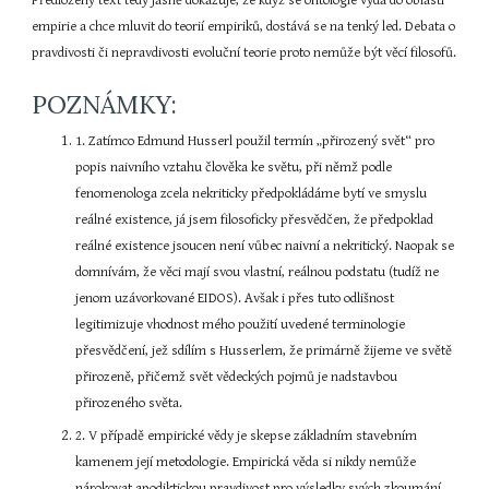
Předložený text tedy jasně dokazuje, že když se ontologie vydá do oblasti 
empirie a chce mluvit do teorií empiriků, dostává se na tenký led. Debata o 
pravdivosti či nepravdivosti evoluční teorie proto nemůže být věcí filosofů.
POZNÁMKY:
1. Zatímco Edmund Husserl použil termín „přirozený svět“ pro 
popis naivního vztahu člověka ke světu, při němž podle 
fenomenologa zcela nekriticky předpokládáme bytí ve smyslu 
reálné existence, já jsem filosoficky přesvědčen, že předpoklad 
reálné existence jsoucen není vůbec naivní a nekritický. Naopak se 
domnívám, že věci mají svou vlastní, reálnou podstatu (tudíž ne 
jenom uzávorkované EIDOS). Avšak i přes tuto odlišnost 
legitimizuje vhodnost mého použití uvedené terminologie 
přesvědčení, jež sdílím s Husserlem, že primárně žijeme ve světě 
přirozeně, přičemž svět vědeckých pojmů je nadstavbou 
přirozeného světa.
2. V případě empirické vědy je skepse základním stavebním 
kamenem její metodologie. Empirická věda si nikdy nemůže 
nárokovat apodiktickou pravdivost pro výsledky svých zkoumání, 