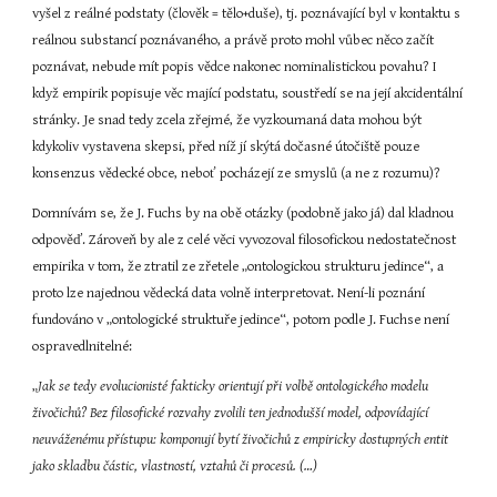
vyšel z reálné podstaty (člověk = tělo+duše), tj. poznávající byl v kontaktu s 
reálnou substancí poznávaného, a právě proto mohl vůbec něco začít 
poznávat, nebude mít popis vědce nakonec nominalistickou povahu? I 
když empirik popisuje věc mající podstatu, soustředí se na její akcidentální 
stránky. Je snad tedy zcela zřejmé, že vyzkoumaná data mohou být 
kdykoliv vystavena skepsi, před níž jí skýtá dočasné útočiště pouze 
konsenzus vědecké obce, neboť pocházejí ze smyslů (a ne z rozumu)?
Domnívám se, že J. Fuchs by na obě otázky (podobně jako já) dal kladnou 
odpověď. Zároveň by ale z celé věci vyvozoval filosofickou nedostatečnost 
empirika v tom, že ztratil ze zřetele „ontologickou strukturu jedince“, a 
proto lze najednou vědecká data volně interpretovat. Není-li poznání 
fundováno v „ontologické struktuře jedince“, potom podle J. Fuchse není 
ospravedlnitelné:
„
Jak se tedy evolucionisté fakticky orientují při volbě ontologického modelu 
živočichů? Bez filosofické rozvahy zvolili ten jednodušší model, odpovídající 
neuváženému přístupu: komponují bytí živočichů z empiricky dostupných entit 
jako skladbu částic, vlastností, vztahů či procesů. (…)