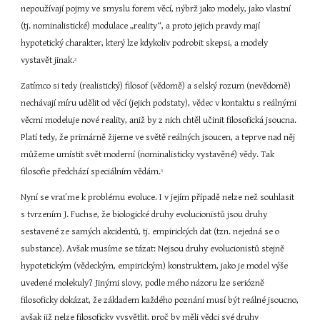
nepoužívají pojmy ve smyslu forem věcí, nýbrž jako modely, jako vlastní 
(tj. nominalistické) modulace „reality“, a proto jejich pravdy mají 
hypotetický charakter, který lze kdykoliv podrobit skepsi, a modely 
vystavět jinak.
2
Zatímco si tedy (realistický) filosof (vědomě) a selský rozum (nevědomě) 
nechávají míru udělit od věcí (jejich podstaty), vědec v kontaktu s reálnými 
věcmi modeluje nové reality, aniž by z nich chtěl učinit filosofická jsoucna. 
Platí tedy, že primárně žijeme ve světě reálných jsoucen, a teprve nad něj 
můžeme umístit svět moderní (nominalisticky vystavěné) vědy. Tak 
filosofie předchází speciálním vědám.
3
Nyní se vraťme k problému evoluce. I v jejím případě nelze než souhlasit 
s tvrzením J. Fuchse, že biologické druhy evolucionistů jsou druhy 
sestavené ze samých akcidentů, tj. empirických dat (tzn. nejedná se o 
substance). Avšak musíme se tázat: Nejsou druhy evolucionistů stejně 
hypotetickým (vědeckým, empirickým) konstruktem, jako je model výše 
uvedené molekuly? Jinými slovy, podle mého názoru lze seriózně 
filosoficky dokázat, že základem každého poznání musí být reálné jsoucno, 
avšak již nelze filosoficky vysvětlit, proč by měli vědci své druhy 