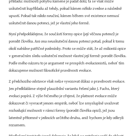
příkladu: možností pohybu kamene je padat dolů; ta se však může 
uskutečnit kupříkladu až tehdy, pokud kámen někdo zvedne a následně 
upustí. Pokud tak nikdo neučiní, kámen během své existence nemusí 
uskutečnit danou potenci, jež je vlastní jeho formě.
Nyní předpokládejme, že součástí formy opice (její věčnou potencí) je 
porodit člověka. Ani ona neuskuteční danou potenci potud, pokud k tomu 
okolí nabídne patřičné podmínky. Proto se může stát, že až miliontá opice 
v generačním sledu uskuteční možnost vlastní její formě: porodit člověka. 
Podle mého názoru to je argument ve prospěch evolucionistů, neboť tím 
dokazujeme možnost filosofické pravdivosti evoluce.
Z předchozího odstavce však nelze vyvozovat důkaz o pravdivosti evoluce. 
Jen předkládáme stejně plauzibilní variantu řešení jako J. Fuchs, který 
evoluci popírá. Z výše řečeného je zřejmé, že platnost evoluce může 
dokazovat či vyvracet jenom empirik, neboť lze smysluplně uvažovat 
rozhodující možnosti v rámci formy (porodit člověka opicí), jež jsou 
latentně přítomné v jedincích určitého druhu, aniž bychom je kdy odkryli 
rozumem.