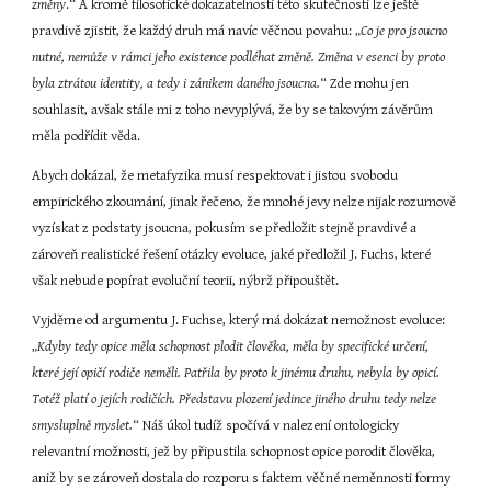
změny
.“ A kromě filosofické dokazatelnosti této skutečnosti lze ještě 
pravdivě zjistit, že každý druh má navíc věčnou povahu: „
Co je pro jsoucno 
nutné, nemůže v rámci jeho existence podléhat změně. Změna v esenci by proto 
byla ztrátou identity, a tedy i zánikem daného jsoucna.
“ Zde mohu jen 
souhlasit, avšak stále mi z toho nevyplývá, že by se takovým závěrům 
měla podřídit věda.
Abych dokázal, že metafyzika musí respektovat i jistou svobodu 
empirického zkoumání, jinak řečeno, že mnohé jevy nelze nijak rozumově 
vyzískat z podstaty jsoucna, pokusím se předložit stejně pravdivé a 
zároveň realistické řešení otázky evoluce, jaké předložil J. Fuchs, které 
však nebude popírat evoluční teorii, nýbrž připouštět.
Vyjděme od argumentu J. Fuchse, který má dokázat nemožnost evoluce: 
„
Kdyby tedy opice měla schopnost plodit člověka, měla by specifické určení, 
které její opičí rodiče neměli. Patřila by proto k jinému druhu, nebyla by opicí. 
Totéž platí o jejích rodičích. Představu plození jedince jiného druhu tedy nelze 
smysluplně myslet.
“ Náš úkol tudíž spočívá v nalezení ontologicky 
relevantní možnosti, jež by připustila schopnost opice porodit člověka, 
aniž by se zároveň dostala do rozporu s faktem věčné neměnnosti formy 