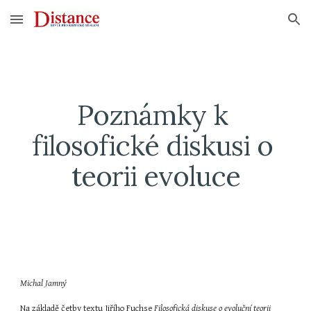
Skip to main content
Skip to navigation
Poznámky k 
filosofické diskusi o 
teorii evoluce
Michal Jamný
Na základě četby textu Jiřího Fuchse 
Filosofická diskuse o evoluční teorii