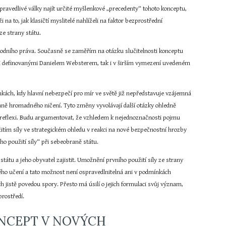
ravedlivé války najít určité myšlenkové „precedenty“ tohoto konceptu, 
 na to, jak klasičtí myslitelé nahlíželi na faktor bezprostřední 
ze strany státu.
národního práva. Současně se zaměřím na otázku slučitelnosti konceptu 
mi definovanými Danielem Websterem, tak i v širším vymezení uvedeném 
ínkách, kdy hlavní nebezpečí pro mír ve světě již nepředstavuje vzájemná 
braně hromadného ničení. Tyto změny vyvolávají další otázky ohledně 
lší reflexi. Budu argumentovat, že vzhledem k nejednoznačnosti pojmu 
ím síly ve strategickém ohledu v reakci na nové bezpečnostní hrozby 
ho použití síly“ při sebeobraně státu.
státu a jeho obyvatel zajistit. Umožnění prvního použití síly ze strany 
ého učení a tato možnost není ospravedlnitelná ani v podmínkách 
 jistě povedou spory. Přesto má úsilí o jejich formulaci svůj význam, 
rostředí.
NCEPT V NOVÝCH 