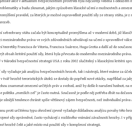
ojenské akce v aktuálním bezpečnostním prostředí byla nejčastěji vedena s odkazem n
o problematiky a budu zkoumat, jakým způsobem klasické učení o možnostech a omezení
promýšlení pravidel, za kterých je možné ospravedlnit použití síly ze strany státu, je z
hrozeb.
í sebeobrany státu začala být konceptuálně promýšlena až v moderní době, již klasičt
ici mezinárodního práva ve svých zdůvodněních odvolávají na učení o spravedlivé válc
 teoretiky Francisca de Vitoriu, Francisca Suáreze, Huga Grotia a další až do současno
t obsah kritérií použití síly, která byla převzata do moderního mezinárodního práva
 Národní bezpečnostní strategii USA z roku 2002 slučitelný s klasickými kritérii spra
síly vyžaduje jak analýzu bezpečnostních hrozeb, tak i nástrojů, které máme za účele
áří v tvář hrozbě teroristických útoků se dostaly do popředí nové otázky, například za 
ohou znamenat omezení určitých práv a svobod, aniž by došlo k narušení hodnot, na nic
že politika „menších zel“ je často nutná. Současně je podle něj potřeba dbát na dočasn
 je silnější tendence chránit spíše většinový zájem bezpečnosti, než individuální práv
nu proti určitému typu ohrožení zjevně vyžaduje důkladnou analýzu povahy této hrozby.
rojené síly oprávněné, často vycházejí z rozlišného vnímání závažnosti hrozby. I v pří
šné hrozbě čelit a jaké místo má použití síly v komplexní strategii.