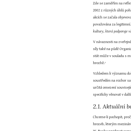
Zde se zaměřím na refle
2002 z různých úhlů pohl
akcích se začala objevov
považována za legitimní
kultury, která podporuje vč
V návaznosti na zveřejn
síly také na půdě Organ
stát může v souladu s me
hrozbě.
9
Vzhledem k významu doku
soustředím na rozbor sa
určitá omezení souvisejí
specificky věnovat v dalš
2.1. Aktuální 
Chceme-li pochopit, proč
hrozeb, kterým mezinárod