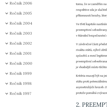
Ročník 2006
tomu, že se zaměřím na k
respektive zda je slučite
Ročník 2005
přítomnosti hrozby, kter
Ročník 2004
Ve třetí kapitole nastín
preemptivní sebeobrany 
Ročník 2003
v Národní bezpečnostní s
Ročník 2002
V závěrečné části předst
rivalita států, nýbrž obt
Ročník 2001
způsobů a mezí legitimní
preemptivní sebeobrana 
Ročník 2000
je vhodnější místo těcht
Ročník 1999
Kritéria musejí být na je
státu proti potenciálním
Ročník 1998
asymetrických hrozeb. O 
Ročník 1997
protože pomáhá zvýrazni
2. PREEMP