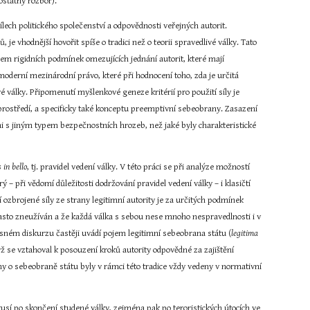
ostatný rozbor).
ílech politického společenství a odpovědnosti veřejných autorit. 
e vhodnější hovořit spíše o tradici než o teorii spravedlivé války. Tato 
rem rigidních podmínek omezujících jednání autorit, které mají 
oderní mezinárodní právo, které při hodnocení toho, zda je určitá 
vé války. Připomenutí myšlenkové geneze kritérií pro použití síly je 
rostředí, a specificky také konceptu preemptivní sebeobrany. Zasazení 
i s jiným typem bezpečnostních hrozeb, než jaké byly charakteristické 
s in bello
, tj. pravidel vedení války. V této práci se při analýze možností 
erý – při vědomí důležitosti dodržování pravidel vedení války – i klasičtí 
tí ozbrojené síly ze strany legitimní autority je za určitých podmínek 
 často zneužíván a že každá válka s sebou nese mnoho nespravedlnosti i v 
ném diskurzu častěji uvádí pojem legitimní sebeobrana státu (
legitima 
ž se vztahoval k posouzení kroků autority odpovědné za zajištění 
hy o sebeobraně státu byly v rámci této tradice vždy vedeny v normativní 
usí po skončení studené války, zejména pak po teroristických útocích ve 