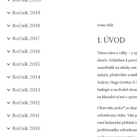
Ročník 2019
Ročník 2018
Ivona Holá
Ročník 2017
1. ÚVOD
Ročník 2016
Téma míru a války – a sp
oborů. Vzhledem k prováz
Ročník 2015
soustředili na otázky no
autorů, především svatéh
Ročník 2014
Suárez, Hugo Grotius či 
Ročník 2013
teologie a na druhé stra
na klasické učení o spra
Ročník 2012
Cílem této práce* je obj
Ročník 2011
sebeobrany státu. Tato 
není historický přehled o
Ročník 2010
problematiku sebeobrany 