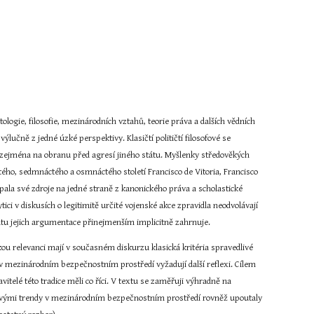
ogie, filosofie, mezinárodních vztahů, teorie práva a dalších vědních 
učně z jedné úzké perspektivy. Klasičtí političtí filosofové se 
y zejména na obranu před agresí jiného státu. Myšlenky středověkých 
ého, sedmnáctého a osmnáctého století Francisco de Vitoria, Francisco 
rpala své zdroje na jedné straně z kanonického práva a scholastické 
ytici v diskusích o legitimitě určité vojenské akce zpravidla neodvolávají 
tátu jejich argumentace přinejmenším implicitně zahrnuje.
ou relevanci mají v současném diskurzu klasická kritéria spravedlivé 
mezinárodním bezpečnostním prostředí vyžadují další reflexi. Cílem 
itelé této tradice měli co říci. V textu se zaměřuji výhradně na 
 novými trendy v mezinárodním bezpečnostním prostředí rovněž upoutaly 