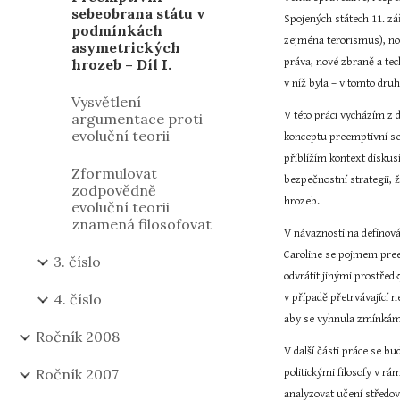
sebeobrana státu v
Spojených státech 11. z
podmínkách
zejména terorismus), nov
asymetrických
hrozeb – Díl I.
práva, nové zbraně a tec
v níž byla – v tomto dr
Vysvětlení
V této práci vycházím z 
argumentace proti
evoluční teorii
konceptu preemptivní seb
přiblížím kontext disku
Zformulovat
bezpečnostní strategii,
zodpovědně
hrozeb.
evoluční teorii
znamená filosofovat
V návaznosti na definov
Caroline se pojmem preem
3. číslo
odvrátit jinými prostřed
4. číslo
v případě přetrvávající n
aby se vyhnula zmínkám 
Ročník 2008
V další části práce se b
Ročník 2007
politickými filosofy v rám
analyzovat učení středov