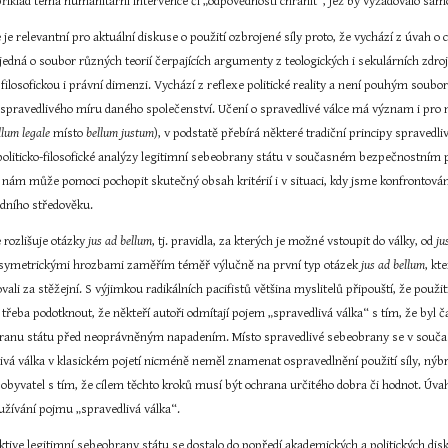
říklad téma humanitární intervence či „odpovědnosti chránit“, jež by vyžadovalo sam
 je relevantní pro aktuální diskuse o použití ozbrojené síly proto, že vychází z úvah o c
dná o soubor různých teorií čerpajících argumenty z teologických i sekulárních zdrojů, j
 filosofickou i právní dimenzi. Vychází z reflexe politické reality a není pouhým soubo
 spravedlivého míru daného společenství. Učení o spravedlivé válce má význam i pro m
llum legale
 místo 
bellum justum
), v podstatě přebírá některé tradiční principy spravedli
oliticko-filosofické analýzy legitimní sebeobrany státu v současném bezpečnostním p
 nám může pomoci pochopit skutečný obsah kritérií i v situaci, kdy jsme konfrontován
zdního středověku.
 rozlišuje otázky 
jus ad bellum
, tj. pravidla, za kterých je možné vstoupit do války, od 
ju
asymetrickými hrozbami zaměřím téměř výlučně na první typ otázek 
jus ad bellum
, kt
žovali za stěžejní. S výjimkou radikálních pacifistů většina myslitelů připouští, že použi
k třeba podotknout, že někteří autoři odmítají pojem „spravedlivá válka“ s tím, že byl
obranu státu před neoprávněným napadením. Místo spravedlivé sebeobrany se v součas
ivá válka v klasickém pojetí nicméně neměl znamenat ospravedlnění použití síly, nýbr
 obyvatel s tím, že cílem těchto kroků musí být ochrana určitého dobra či hodnot. Úva
oužívání pojmu „spravedlivá válka“.
tive legitimní sebeobrany státu se dostalo do popředí akademických a politických disk