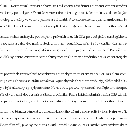
áří 2001. Normativní i právní debaty jsou ovlivněny zásadními změnami v mezinárodní
é formy politických zřízení (vliv mezinárodních organizací, fenomén tzv. darebáckých 
hnologie, změny ve vztahu jedince a státu atd. V tomto kontextu byla formulována i 
uhu oficiálního dokumentu poprvé – explicitně zmíněna možnost preemptivního voje
diskusí v akademických, politických i právních kruzích USA po zveřejnění strategick
eobrany a celkově o možnostech a limitech použití ozbrojené síly v dalších částech sv
sí o preemptivní sebeobraně státu v současném bezpečnostním prostředí. Poukáži na t
 že však byl tento koncept z perspektivy moderního mezinárodního práva ve strateg
ání podmínek spravedlivé sebeobrany americkým ministrem zahraničí Danielem Webster
ptivní sebeobrana státu označoval vojenský zásah v momentě, kdy ještě nedošlo k úto
ky a jejíž následky by byly závažné. Nová strategie toto vymezení rozšiřuje tím, že zpo
ejistoty ohledně doby a místa útoku protivníka. Podle kritiků administrativa USA záměr
o preventivní válce, která není v souladu s principy platného mezinárodního práva.
udu tomuto tématu věnovat z pohledu klasického učení o spravedlivé válce. Nejprve přib
ci tradice spravedlivé války. Pokusím se objasnit východiska této tradice a pojetí základn
ěkých filosofů, jako byl zejména svatý Tomáš Akvinský, tak i myšlenková východiska mo