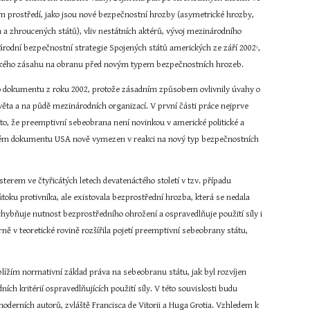
m prostředí, jako jsou nové bezpečnostní hrozby (asymetrické hrozby, 
a zhroucených států), vliv nestátních aktérů, vývoj mezinárodního 
Národní bezpečnostní strategie Spojených států amerických ze září 2002
, 
1
nského zásahu na obranu před novým typem bezpečnostních hrozeb.
ého dokumentu z roku 2002, protože zásadním způsobem ovlivnily úvahy o 
ěta a na půdě mezinárodních organizací. V první části práce nejprve 
o, že preemptivní sebeobrana není novinkou v americké politické a 
ickém dokumentu USA nově vymezen v reakci na nový typ bezpečnostních 
em ve čtyřicátých letech devatenáctého století v tzv. případu 
ku protivníka, ale existovala bezprostřední hrozba, která se nedala 
chybňuje nutnost bezprostředního ohrožení a ospravedlňuje použití síly i 
ně v teoretické rovině rozšířila pojetí preemptivní sebeobrany státu, 
lížím normativní základ práva na sebeobranu státu, jak byl rozvíjen 
ích kritérií ospravedlňujících použití síly. V této souvislosti budu 
derních autorů, zvláště Francisca de Vitorii a Huga Grotia. Vzhledem k 