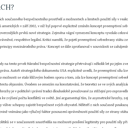
ÁCH?
ách současného bezpečnostního prostředí a možnostech a limitech použití síly v reakc
ů amerických v září 2002, v níž byl poprvé explicitně zmíněn koncept preemptivní se
roverznějších prvků nové strategie. Zejména vágní vymezení konceptu vyvolalo celosvět
rávněné, respektive legální. Kritici namítli, že pojetí preemptivní sebeobrany státu z
s principy mezinárodního práva.
 Koncept se dále zprofanoval v souvislosti se zahájení
3
edy na tento prvek Národní bezpečnostní strategie přetrvávají i několik let po jejím z
práva. Autoři strategického dokumentu USA explicitně uvedli, že preemptivní sílu lze 
éto možnosti se stalo klíčovým bodem sporu o tom, zda lze koncept preemptivní sebeob
v textu objasním. Úvodem se omezím na konstatování, že teoretici se ve svých analýzách
rozby je v politické i právní tradici dlouhodobě považované za stěžejní pro ospravedln
ke zvýšení počtu konfliktů ve světě. Jiní argumentují tím, že asymetrické hrozby, zejm
byly vůbec schopny zajistit bezpečnost svých obyvatel. Někteří z nich současně poukazu
ovině vnímáno jako výlučný faktor posouzení oprávněnosti použití síly ze strany státu
litiků se v současnosti soustředila na možnosti posílení legitimity pro použití síly 