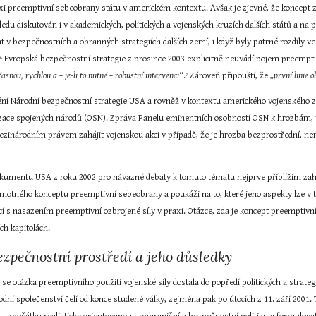
xi preemptivní sebeobrany státu v americkém kontextu. Avšak je zjevné, že koncept z
edu diskutován i v akademických, politických a vojenských kruzích dalších států a n
at v bezpečnostních a obranných strategiích dalších zemí, i když byly patrné rozdíly v
.
 Evropská bezpečnostní strategie z prosince 2003 explicitně neuvádí pojem preemp
6
asnou, rychlou a – je-li to nutné – robustní intervenci
“.
 Zároveň připouští, že „
první linie 
7
ění Národní bezpečnostní strategie USA a rovněž v kontextu amerického vojenského zá
izace spojených národů (OSN). Zpráva Panelu eminentních osobností OSN k hrozbám, 
zinárodním právem zahájit vojenskou akci v případě, že je hrozba bezprostřední, není
mentu USA z roku 2002 pro návazné debaty k tomuto tématu nejprve přiblížím zahrani
motného konceptu preemptivní sebeobrany a poukáži na to, které jeho aspekty lze v t
cí s nasazením preemptivní ozbrojené síly v praxi. Otázce, zda je koncept preemptivní 
ích kapitolách.
bezpečnostní prostředí a jeho důsledky
 se otázka preemptivního použití vojenské síly dostala do popředí politických a stra
ní společenství čelí od konce studené války, zejména pak po útocích z 11. září 2001.