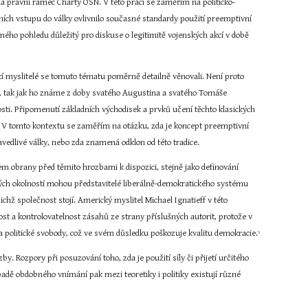
a právní rámec Charty OSN. V této práci se zaměřím na politicko-
ch vstupu do války ovlivnilo současné standardy použití preemptivní 
 mého pohledu důležitý pro diskuse o legitimitě vojenských akcí v době 
í myslitelé se tomuto tématu poměrně detailně věnovali. Není proto 
e, tak jak ho známe z doby svatého Augustina a svatého Tomáše 
sti. Připomenutí základních východisek a prvků učení těchto klasických 
. V tomto kontextu se zaměřím na otázku, zda je koncept preemptivní 
vedlivé války, nebo zda znamená odklon od této tradice.
m obrany před těmito hrozbami k dispozici, stejně jako definování 
jakých okolností mohou představitelé liberálně-demokratického systému 
hž společnost stojí. Americký myslitel Michael Ignatieff v této 
ost a kontrolovatelnost zásahů ze strany příslušných autorit, protože v 
a a politické svobody, což ve svém důsledku poškozuje kvalitu demokracie.
5
 Rozpory při posuzování toho, zda je použití síly či přijetí určitého 
padě obdobného vnímání pak mezi teoretiky i politiky existují různé 