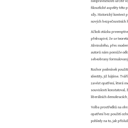
neoprávněnosti určité v
filosofické aspekty tét
síly. Historický kontext 
nových bezpečnostních 
Ačkoli otázka preemptivn
překvapivé, že se teoret
Akvinského, přes moderní
autorů nám pomůže odkrý
sebeobrany formulovaný v
Rozbor podmínek použití 
identity, již hájíme. Tv
zavést opatření, která m
souvislosti konstatoval, 
liberálních demokraciích
Volba prostředků na obra
opatření bez použití ozb
pohledy na to, jak příslu