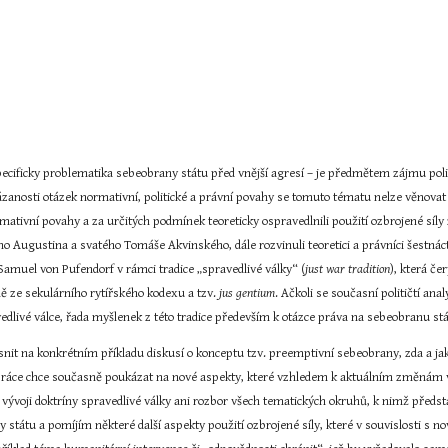
ecificky problematika sebeobrany státu před vnější agresí – je předmětem zájmu politol
anosti otázek normativní, politické a právní povahy se tomuto tématu nelze věnovat výl
rmativní povahy a za určitých podmínek teoreticky ospravedlnili použití ozbrojené síl
o Augustina a svatého Tomáše Akvinského, dále rozvinuli teoretici a právníci šestnáct
Samuel von Pufendorf v rámci tradice „spravedlivé války“ (
just war tradition
), která če
ně ze sekulárního rytířského kodexu a tzv. 
jus gentium
. Ačkoli se současní političtí anal
vedlivé válce, řada myšlenek z této tradice především k otázce práva na sebeobranu s
asnit na konkrétním příkladu diskusí o konceptu tzv. preemptivní sebeobrany, zda a jak
práce chce současně poukázat na nové aspekty, které vzhledem k aktuálním změnám v 
 vývoji doktríny spravedlivé války ani rozbor všech tematických okruhů, k nimž představ
státu a pomíjím některé další aspekty použití ozbrojené síly, které v souvislosti s