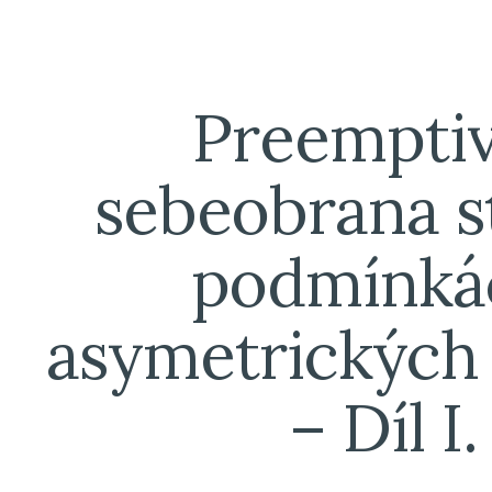
ip to main content
Skip to navigat
Preemptiv
sebeobrana st
podmínkác
asymetrických 
– Díl I.