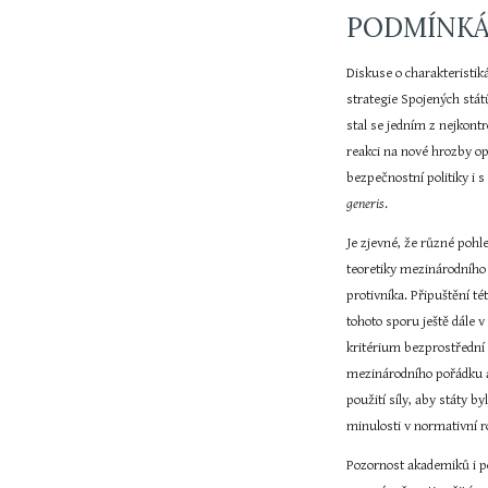
PODMÍNK
Diskuse o charakteristik
strategie Spojených stát
stal se jedním z nejkont
reakci na nové hrozby op
bezpečnostní politiky i 
generis
.
Je zjevné, že různé pohl
teoretiky mezinárodního 
protivníka. Připuštění t
tohoto sporu ještě dále 
kritérium bezprostřední h
mezinárodního pořádku a 
použití síly, aby státy 
minulosti v normativní r
Pozornost akademiků i po