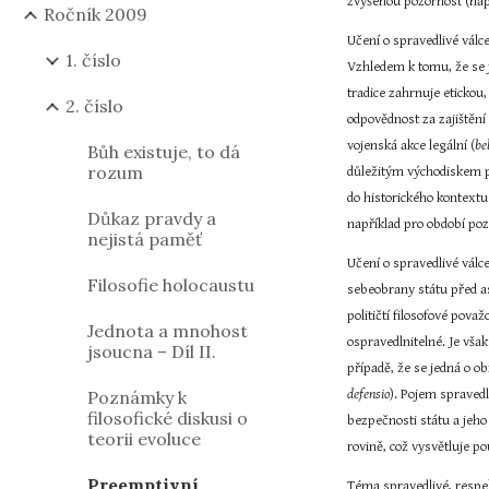
zvýšenou pozornost (nap
Ročník 2009
Učení o spravedlivé válce
1. číslo
Vzhledem k tomu, že se je
tradice zahrnuje etickou,
2. číslo
odpovědnost za zajištění
vojenská akce legální (
be
Bůh existuje, to dá
rozum
důležitým východiskem p
do historického kontextu
Důkaz pravdy a
například pro období po
nejistá paměť
Učení o spravedlivé válce
Filosofie holocaustu
sebeobrany státu před 
političtí filosofové pova
Jednota a mnohost
ospravedlnitelné. Je vša
jsoucna – Díl II.
případě, že se jedná o 
Poznámky k
defensio
). Pojem spravedl
filosofické diskusi o
bezpečnosti státu a jeho
teorii evoluce
rovině, což vysvětluje p
Preemptivní
Téma spravedlivé, respek