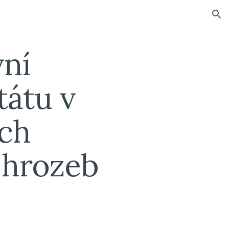
ion
ní 
átu v 
h 
hrozeb 