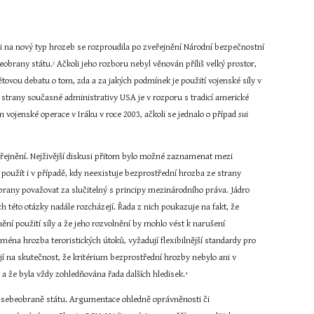
i na nový typ hrozeb se rozproudila po zveřejnění Národní bezpečnostní 
beobrany státu.
 Ačkoli jeho rozboru nebyl věnován příliš velký prostor, 
2
ovou debatu o tom, zda a za jakých podmínek je použití vojenské síly v 
e strany současné administrativy USA je v rozporu s tradicí americké 
m vojenské operace v Iráku v roce 2003, ačkoli se jednalo o případ 
sui 
veřejnění. Nejživější diskusi přitom bylo možné zaznamenat mezi 
použít i v případě, kdy neexistuje bezprostřední hrozba ze strany 
rany považovat za slučitelný s principy mezinárodního práva. Jádro 
 této otázky nadále rozcházejí. Řada z nich poukazuje na fakt, že 
ění použití síly a že jeho rozvolnění by mohlo vést k narušení 
éna hrozba teroristických útoků, vyžadují flexibilnější standardy pro 
jí na skutečnost, že kritérium bezprostřední hrozby nebylo ani v 
 a že byla vždy zohledňována řada dalších hledisek.
4
při sebeobraně státu. Argumentace ohledně oprávněnosti či 