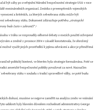
ačal být záhy po zveřejnění Národní bezpečnostní strategie USA v roce 
a půdě mezinárodních organizací. Zmínka o preemptivních vojenských 
e vymezení a kritériích, za kterých sebeobrana státu může být 
tivní sebeobrany státu. Dokument zdůrazňuje potřebu „
strategické 
obrany bude často v zahraničí
“.
8
sahu v Iráku se rozproudily odborné debaty o mezích použití ozbrojené 
výzvám a změně z prosince 2004 v zásadě konstatovala, že ohrožený 
 možné využít jiných prostředků k jejímu odvrácení a akce je přiměřená 
čně-politický kontext, ve kterém byla strategie formulována. Poté se 
radici americké bezpečnostní politiky považovat za nové. Naznačím 
sebeobrany státu v souladu s tradicí spravedlivé války, se poté budu 
tegických diskusí, musíme se nejprve zaměřit na analýzu změn ve vnímání 
 Tyto události byly hlavním důvodem rozhodnutí administrativy George 
10