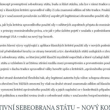
oncept preemptivní sebeobrany státu, budu si klást otázku, zda lze v rámci tradice sp
lný s klasickými kritérii spravedlivé války či zda znamená odklon od této tradice. Poukáži
ý je v současnosti považován za klíčový aspekt při legitimizaci obranného použití síly 
ím, jak byla kritéria spravedlivého použití síly v některých aspektech přejata do mezi
s principy mezinárodního práva, a to jak v jeho úzkém pojetí v souladu s podmínka
trategii USA v reakci na nový typ hrozeb.
avím hlavní výzvy vyplývající z aplikace klasických kritérií použití síly v nových podm
ížně předvídatelné hrozby ze strany teroristů a tzv. darebáckých států usilujících o z
 sebeobrany státu, se kterými ještě klasičtí myslitelé nepočítali a které vyžadují da
státu a vzhledem k určitému stírání rozdílu mezi preemptivním a preventivním použit
o pojmů v duchu tradice spravedlivé války hovořit spíše o kritériích „oprávněného první
dné straně dostatečně flexibilní tak, aby legitimní autorita byla vůbec schopna obranu 
u ohrožení bez bližších omezení by však na druhé straně znamenalo odklon od klasick
vymezení kritérií oprávněného použití síly a jejich naplnění se v konkrétních případech
t politickou a morální rovinu úvah o sebeobraně státu v současném bezpečnostním p
TIVNÍ SEBEOBRANA STÁTU – NOVÝ KO