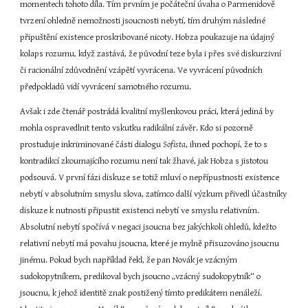
momentech tohoto díla. Tím prvním je počáteční úvaha o Parmenidově 
tvrzení ohledně nemožnosti jsoucnosti nebytí, tím druhým následné 
připuštění existence proskribované nicoty. Hobza poukazuje na údajný 
kolaps rozumu, když zastává, že původní teze byla i přes své diskurzivní 
či racionální zdůvodnění vzápětí vyvrácena. Ve vyvrácení původních 
předpokladů vidí vyvrácení samotného rozumu.
Avšak i zde čtenář postrádá kvalitní myšlenkovou práci, která jediná by 
mohla ospravedlnit tento vskutku radikální závěr. Kdo si pozorně 
prostuduje inkriminované části dialogu 
Sofista
, ihned pochopí, že to s 
kontradikcí zkoumajícího rozumu není tak žhavé, jak Hobza s jistotou 
podsouvá. V první fázi diskuze se totiž mluví o nepřípustnosti existence 
nebytí v absolutním smyslu slova, zatímco další výzkum přivedl účastníky 
diskuze k nutnosti připustit existenci nebytí ve smyslu relativním. 
Absolutní nebytí spočívá v negaci jsoucna bez jakýchkoli ohledů, kdežto 
relativní nebytí má povahu jsoucna, které je mylně přisuzováno jsoucnu 
jinému. Pokud bych například řekl, že pan Novák je vzácným 
sudokopytníkem, predikoval bych jsoucno „vzácný sudokopytník“ o 
jsoucnu, k jehož identitě znak postižený tímto predikátem nenáleží. 