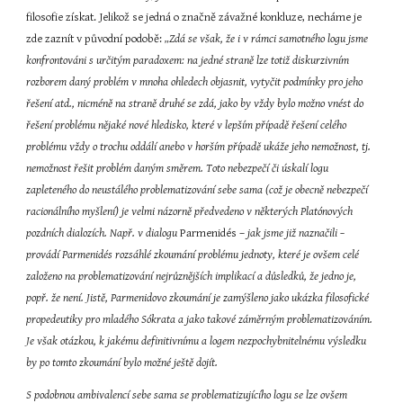
filosofie získat. Jelikož se jedná o značně závažné konkluze, necháme je 
zde zaznít v původní podobě: 
„Zdá se však, že i v rámci samotného logu jsme 
konfrontováni s určitým paradoxem: na jedné straně lze totiž diskurzivním 
rozborem daný problém v mnoha ohledech objasnit, vytyčit podmínky pro jeho 
řešení atd., nicméně na straně druhé se zdá, jako by vždy bylo možno vnést do 
řešení problému nějaké nové hledisko, které v lepším případě řešení celého 
problému vždy o trochu oddálí anebo v horším případě ukáže jeho nemožnost, tj. 
nemožnost řešit problém daným směrem. Toto nebezpečí či úskalí logu 
zapleteného do neustálého problematizování sebe sama (což je obecně nebezpečí 
racionálního myšlení) je velmi názorně předvedeno v některých Platónových 
pozdních dialozích. Např. v dialogu
 Parmenidés –
 jak jsme již naznačili – 
provádí Parmenidés rozsáhlé zkoumání problému jednoty, které je ovšem celé 
založeno na problematizování nejrůznějších implikací a důsledků, že jedno je, 
popř. že není. Jistě, Parmenidovo zkoumání je zamýšleno jako ukázka filosofické 
propedeutiky pro mladého Sókrata a jako takové záměrným problematizováním. 
Je však otázkou, k jakému definitivnímu a logem nezpochybnitelnému výsledku 
by po tomto zkoumání bylo možné ještě dojít.
S podobnou ambivalencí sebe sama se problematizujícího logu se lze ovšem 