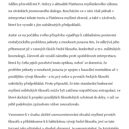
Sdílím přesvědčení P. Hobzy o aktualitě Platónova myšlenkového výkonu 
na stránkách jmenovaného dialogu. Rozcházím se s ním však jednak v 
interpretaci tohoto textu a Platónova myšlení obecně, a také v závěrech, 
které lze vyvodit z jím nabídnutých předpokladů.
Autor se na počátku svého příspěvku vyjadřuje k základnímu postavení 
metafyzického problému jednoty a mnohosti jsoucna tím, že odkrývá jeho 
přítomnost již v ranných fázích řecké filosofie, konkrétně u tzv. mílétských 
kosmologů. Zároveň ale vznáší námitku proti spolehlivosti interpretace, 
která by četla jejich poselství touto optikou, neboť se domnívá, že 
problém jednoty a mnohosti jsoucna je spojen s kauzální mentalitou až v 
pozdějším vývoji filosofie - a tu prý nelze u prvních řeckých filosofů 
nekriticky předpokládat. Proto připouští, že toto standardní hodnocení 
myšlení mílétských filosofů může být zatíženo nepatřičnou extrapolací, ve 
které dochází k projekci pozdějších filosofických schémat do doby, v níž se 
ještě podobným způsobem vůbec neuvažovalo.
Vezmeme-li v úvahu složité znovusestavování obsahů myšlení prvních 
filosofů a přihlédneme-li k faktickému vývoji řecké filosofie, jeví se tato 
tvrzení jako přijatelná a vhodně skromná. Je nepopiratelné, že Aristotelés 