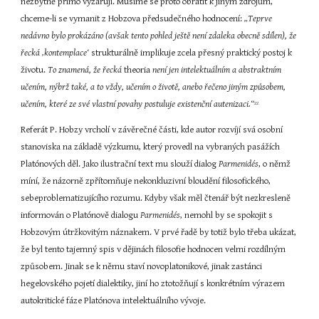
nezbytně přímo vyzařují. Musíme se proto obrátit k jiným zdrojům, 
chceme-li se vymanit z Hobzova předsudečného hodnocení: 
„Teprve 
nedávno bylo prokázáno (avšak tento pohled ještě není zdaleka obecně sdílen), že 
řecká ‚kontemplace‘
 strukturálně implikuje zcela přesný praktický postoj k 
životu. 
To znamená, že řecká
 theoria 
není jen intelektuálním a abstraktním 
učením, nýbrž také, a to vždy, učením o životě, anebo řečeno jiným způsobem, 
učením, které ze své vlastní povahy postuluje existenční autenizaci.“
22
Referát P. Hobzy vrcholí v závěrečné části, kde autor rozvíjí svá osobní 
stanoviska na základě výzkumu, který provedl na vybraných pasážích 
Platónových děl. Jako ilustrační text mu slouží dialog 
Parmenidés
, o němž 
míní, že názorně zpřítomňuje nekonkluzivní bloudění filosofického, 
sebeproblematizujícího rozumu. Kdyby však měl čtenář být nezkresleně 
informován o Platónově dialogu 
Parmenidés
, nemohl by se spokojit s 
Hobzovým útržkovitým náznakem. V prvé řadě by totiž bylo třeba ukázat, 
že byl tento tajemný spis v dějinách filosofie hodnocen velmi rozdílným 
způsobem. Jinak se k němu staví novoplatonikové, jinak zastánci 
hegelovského pojetí dialektiky, jiní ho ztotožňují s konkrétním výrazem 
autokritické fáze Platónova intelektuálního vývoje.