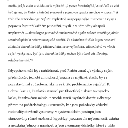
média, jež je zcela protikladné k mýtické, tj. pouze konstatující formě řeči, se zdá 
být zjevné, že Platón skutečně pracoval s pojmovou opozicí
 mythos – logos.“
 A 
9
třebaže autor dialogu 
Sofista
 explicitně nespojuje výše jmenované rysy s 
pojmem 
logos
 při každém jeho užití, myslí je v něm vždy alespoň 
implicitně: 
„…slovo
 logos 
je značně mnohoznačné a jako takové umožňuje jakési 
terminologické a neterminologické použití. Ve skutečnosti však
 logos 
nese své 
základní charakteristiky (diskurzivita, sebe-reflexivita, zdůvodnění) ve všech 
svých výskytech, byť tyto charakteristiky mohou být různě odstiňovány, 
oslabovány atd.“
10
Kdybychom měli lépe nahlédnout, proč Platón označuje výklady svých 
předchůdců o jednotě a mnohosti jsoucna za mýtické, stačilo by se 
pozastavit nad způsobem, jakým se k této problematice vyjadřují. P. 
Hobza ukazuje, že Platón stanovil pro filosofický diskurz tak vysokou 
laťku, že takovému nároku nemohli starší myslitelé dostát. Odkazuje 
přitom na počátek dialogu 
Parmenidés
, kde jsou požadavky vědecké 
racionality otevřeně vysloveny: v systematickém postupu jsou 
stanovovány různé možnosti (hypotézy) jsoucnosti a nejsoucnosti, vztahu 
a nevztahu jednoty a mnohosti a jsou zkoumány důsledky, které z takto 