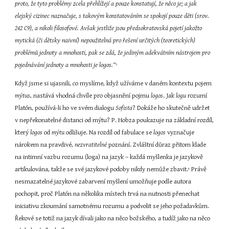
proto, že tyto problémy zcela přehlížejí a pouze konstatují, že něco je; a jak 
elejský cizinec naznačuje, s takovým konstatováním se spokojí pouze děti (srov. 
242 C9), a nikoli filosofové. Avšak jestliže jsou předsokratovská pojetí jakožto 
mytická (či dětsky naivní) nepoužitelná pro řešení určitých (teoretických) 
problémů jednoty a mnohosti, pak se zdá, že jediným adekvátním nástrojem pro 
pojednávání jednoty a mnohosti je logos.“
5
Když jsme si ujasnili, co myslíme, když užíváme v daném kontextu pojem 
mýtus
, nastává vhodná chvíle pro objasnění pojmu 
logos
. Jak 
logu
 rozumí 
Platón, používá-li ho ve svém dialogu 
Sofista
? Dokáže ho skutečně udržet 
v nepřekonatelné distanci od mýtu? P. Hobza poukazuje na základní rozdíl, 
který 
logos
 od 
mýtu
 odlišuje. Na rozdíl od fabulace se 
logos
 vyznačuje 
nárokem na pravdivé, 
nezvratitelné
 poznání. Zvláštní důraz přitom klade 
na intimní vazbu rozumu (loga) na jazyk – každá myšlenka je jazykově 
artikulována, takže se své jazykové podoby nikdy nemůže zbavit.
 Právě 
6
nesmazatelné jazykové zabarvení myšlení umožňuje podle autora 
pochopit, proč Platón na několika místech trvá na nutnosti přenechat 
iniciativu zkoumání samotnému rozumu a podvolit se jeho požadavkům. 
Řekové se totiž na jazyk dívali jako na něco božského, a tudíž jako na něco 