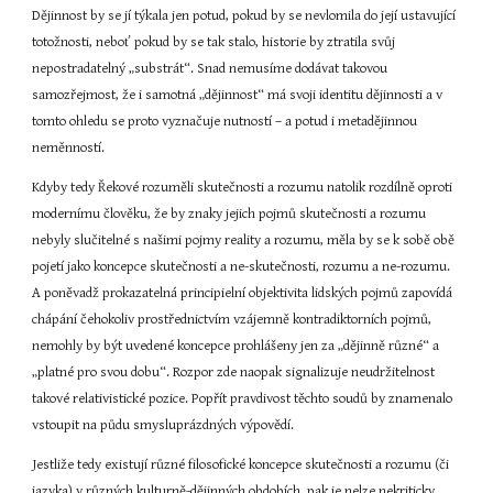
Dějinnost by se jí týkala jen potud, pokud by se nevlomila do její ustavující 
totožnosti, neboť pokud by se tak stalo, historie by ztratila svůj 
nepostradatelný „substrát“. Snad nemusíme dodávat takovou 
samozřejmost, že i samotná „dějinnost“ má svoji identitu dějinnosti a v 
tomto ohledu se proto vyznačuje nutností – a potud i metadějinnou 
neměnností.
Kdyby tedy Řekové rozuměli skutečnosti a rozumu natolik rozdílně oproti 
modernímu člověku, že by znaky jejich pojmů skutečnosti a rozumu 
nebyly slučitelné s našimi pojmy reality a rozumu, měla by se k sobě obě 
pojetí jako koncepce skutečnosti a ne-skutečnosti, rozumu a ne-rozumu. 
A poněvadž prokazatelná principielní objektivita lidských pojmů zapovídá 
chápání čehokoliv prostřednictvím vzájemně kontradiktorních pojmů, 
nemohly by být uvedené koncepce prohlášeny jen za „dějinně různé“ a 
„platné pro svou dobu“. Rozpor zde naopak signalizuje neudržitelnost 
takové relativistické pozice. Popřít pravdivost těchto soudů by znamenalo 
vstoupit na půdu smysluprázdných výpovědí.
Jestliže tedy existují různé filosofické koncepce skutečnosti a rozumu (či 
jazyka) v různých kulturně-dějinných obdobích, pak je nelze nekriticky 