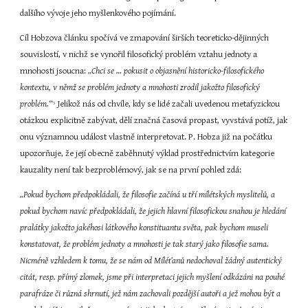
dalšího vývoje jeho myšlenkového pojímání.
Cíl Hobzova článku spočívá ve zmapování širších teoreticko-dějinných 
souvislostí, v nichž se vynořil filosofický problém vztahu jednoty a 
mnohosti jsoucna: 
„Chci se … pokusit o objasnění historicko-filosofického 
kontextu, v němž se problém jednoty a mnohosti zrodil jakožto filosofický 
problém.
“
 Jelikož nás od chvíle, kdy se lidé začali uvedenou metafyzickou 
3
otázkou explicitně zabývat, dělí značná časová propast, vyvstává potíž, jak 
onu významnou událost vlastně interpretovat. P. Hobza již na počátku 
upozorňuje, že její obecně zaběhnutý výklad prostřednictvím kategorie 
kauzality není tak bezproblémový, jak se na první pohled zdá:
„Pokud bychom předpokládali, že filosofie začíná u tří mílétských myslitelů, a 
pokud bychom navíc předpokládali, že jejich hlavní filosofickou snahou je hledání 
pralátky jakožto jakéhosi látkového konstituantu světa, pak bychom museli 
konstatovat, že problém jednoty a mnohosti je tak starý jako filosofie sama. 
Nicméně vzhledem k tomu, že se nám od Míléťanů nedochoval žádný autentický 
citát, resp. přímý zlomek, jsme při interpretaci jejich myšlení odkázáni na pouhé 
parafráze či různá shrnutí, jež nám zachovali pozdější autoři a jež mohou být a 