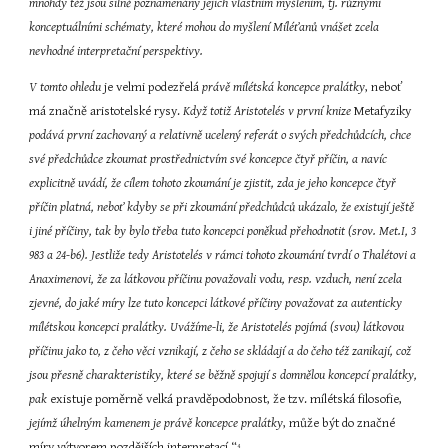
mnohdy též jsou silně poznamenány jejich vlastním myšlením, tj. různými 
konceptuálními schématy, které mohou do myšlení Míléťanů vnášet zcela 
nevhodné interpretační perspektivy.
V tomto ohledu
 je velmi podezřelá 
právě mílétská koncepce pralátky
, neboť 
má značně aristotelské rysy. 
Když totiž Aristotelés v první knize
 Metafyziky 
podává první zachovaný a relativně ucelený referát o svých předchůdcích, chce 
své předchůdce zkoumat prostřednictvím své koncepce čtyř příčin, a navíc 
explicitně uvádí, že cílem tohoto zkoumání je zjistit, zda je jeho koncepce čtyř 
příčin platná, neboť kdyby se při zkoumání předchůdců ukázalo, že existují ještě 
i jiné příčiny, tak by bylo třeba tuto koncepci poněkud přehodnotit (srov. Met.I, 3 
983 a 24-b6). Jestliže tedy Aristotelés v rámci tohoto zkoumání tvrdí o Thalétovi a 
Anaximenovi, že za látkovou příčinu považovali vodu, resp. vzduch, není zcela 
zjevné, do jaké míry lze tuto koncepci látkové příčiny považovat za autenticky 
mílétskou koncepci pralátky. Uvážíme-li, že Aristotelés pojímá (svou) látkovou 
příčinu jako to, z čeho věci vznikají, z čeho se skládají a do čeho též zanikají, což 
jsou přesně charakteristiky, které se běžně spojují s domnělou koncepcí pralátky, 
pak
 existuje poměrně velká pravděpodobnost, že tzv. mílétská filosofie,
jejímž úhelným kamenem je právě koncepce pralátky
, může být do značné 
míry výtvorem pozdějších interpretací.“
4