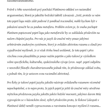
následováníhodného.
Právě z této souvislosti prý pochází Platónovo oddání se racionální 
argumentaci, která je jakožto božská taktéž závazná: 
„Jistě, protože se nám 
toto pojetí logu může zdát podivné či poněkud iracionální, mohli bychom být v 
pokušení označit ho za pouhou metaforu. Problém ovšem je, že snaha pochopit 
Platónem popisované pojetí logu jako metaforické by se zakládala především na 
našem chápání jazyka. Pro nás je jazyk do značné míry pouze jakýmsi 
arbitrárním znakovým systémem, který je ovládán aktivitou rozumu a slouží pro 
vyjadřování myšlenek. Je si však třeba hned uvědomit, že toto pojetí i přes 
všechnu svou plauzibilitu je pouze naším pojetím a jako takové je výsledkem 
velmi specifického, kulturního, společenského vývoje (srov. např. pojetí subjektu 
v novověké filosofii charakterizovaného jednak tím, že představuje základ světa, 
a jednak tím, že je ustaven svou racionální aktivitou).
Pro Řeky je takové pojetí jazyka jakožto nástroje ovládaného rozumem víceméně 
nepochopitelné, a to nejen proto, že jejich pojetí je ještě do značné míry utvářeno 
mýtickou představou jazyka jakožto jakési božské mocnosti, jakýmsi darem Múz 
vyjevujícím se v básnickém slově, nýbrž především proto, že Řekové (alespoň v 
Platónově době) neměli vypracovanou a rozvinutou koncepci myšlení či rozumu… 