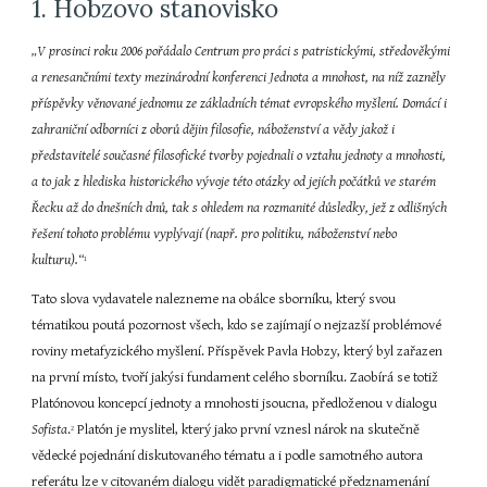
1. Hobzovo stanovisko
„V prosinci roku 2006 pořádalo Centrum pro práci s patristickými, středověkými 
a renesančními texty mezinárodní konferenci Jednota a mnohost, na níž zazněly 
příspěvky věnované jednomu ze základních témat evropského myšlení. Domácí i 
zahraniční odborníci z oborů dějin filosofie, náboženství a vědy jakož i 
představitelé současné filosofické tvorby pojednali o vztahu jednoty a mnohosti, 
a to jak z hlediska historického vývoje této otázky od jejích počátků ve starém 
Řecku až do dnešních dnů, tak s ohledem na rozmanité důsledky, jež z odlišných 
řešení tohoto problému vyplývají (např. pro politiku, náboženství nebo 
kulturu).“
1
Tato slova vydavatele nalezneme na obálce sborníku, který svou 
tématikou poutá pozornost všech, kdo se zajímají o nejzazší problémové 
roviny metafyzického myšlení. Příspěvek Pavla Hobzy, který byl zařazen 
na první místo, tvoří jakýsi fundament celého sborníku. Zaobírá se totiž 
Platónovou koncepcí jednoty a mnohosti jsoucna, předloženou v dialogu 
Sofista
.
 Platón je myslitel, který jako první vznesl nárok na skutečně 
2
vědecké pojednání diskutovaného tématu a i podle samotného autora 
referátu lze v citovaném dialogu vidět paradigmatické předznamenání 