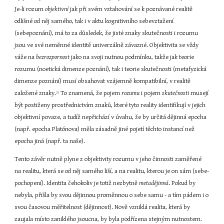
Je-li rozum 
objektivní
 jak při svém vztahování se k poznávané realitě 
odlišné od něj samého, tak i v aktu kognitivního sebevztažení 
(sebepoznání), má to za důsledek, že jisté znaky skutečnosti i rozumu 
jsou ve své neměnné identitě univerzálně závazné. Objektivita se vždy 
váže na 
bezrozpornost
 jako na svoji nutnou podmínku, takže jak teorie 
rozumu (noetická dimenze poznání), tak i teorie skutečnosti (metafyzická 
dimenze poznání) musí obsahovat vzájemně kompatibilní, v realitě 
založené znaky.
 To znamená, že pojem 
rozumu
 i pojem 
skutečnosti
 musejí 
21
být postiženy prostřednictvím znaků, které tyto reality identifikují v jejich 
objektivní povaze, a tudíž nepřichází v úvahu, že by určitá dějinná epocha 
(např. epocha Platónova) měla zásadně jiné pojetí těchto instancí než 
epocha jiná (např. ta naše).
Tento závěr nutně plyne z objektivity rozumu v jeho činnosti zaměřené 
na realitu, která se od něj samého liší, a na realitu, kterou je on sám (sebe-
pochopení). Identita čehokoliv je totiž nezbytně 
metadějinná
. Pokud by 
nebyla, přišla by svou dějinnou proměnnou o sebe samu - a tím pádem i o 
svou časovou měřitelnost (dějinnost). Nově vzniklá realita, která by 
zaujala místo zaniklého jsoucna, by byla podřízena stejným nutnostem. 