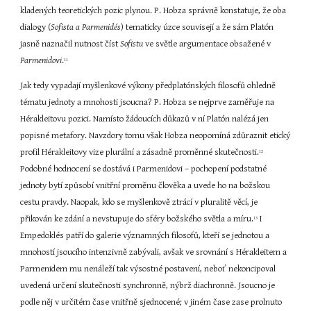
kladených teoretických pozic plynou. P. Hobza správně konstatuje, že oba 
dialogy (
Sofista a Parmenidés
) tematicky úzce souvisejí a že sám Platón 
jasně naznačil nutnost číst 
Sofistu
 ve světle argumentace obsažené v 
Parmenidovi
.
11
Jak tedy vypadají myšlenkové výkony předplatónských filosofů ohledně 
tématu jednoty a mnohosti jsoucna? P. Hobza se nejprve zaměřuje na 
Hérakleitovu pozici. Namísto žádoucích důkazů v ní Platón nalézá jen 
popisné metafory. Navzdory tomu však Hobza neopomíná zdůraznit etický 
profil Hérakleitovy vize plurální a zásadně proměnné skutečnosti.
12
Podobné hodnocení se dostává i Parmenidovi – pochopení podstatné 
jednoty bytí způsobí vnitřní proměnu člověka a uvede ho na božskou 
cestu pravdy. Naopak, kdo se myšlenkově ztrácí v pluralitě věcí, je 
přikován ke zdání a nevstupuje do sféry božského světla a míru.
 I 
13
Empedoklés patří do galerie významných filosofů, kteří se jednotou a 
mnohostí jsoucího intenzivně zabývali, avšak ve srovnání s Hérakleitem a 
Parmenidem mu nenáleží tak výsostné postavení, neboť nekoncipoval 
uvedená určení skutečnosti synchronně, nýbrž diachronně. Jsoucno je 
podle něj v určitém čase vnitřně sjednocené; v jiném čase zase prolnuto 