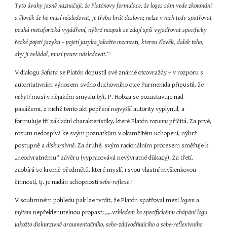
Tyto úvahy jasně naznačují, že Platónovy formulace, že logos sám vede zkoumání 
a člověk že ho musí následovat, je třeba brát doslova; nelze v nich tedy spatřovat 
pouhá metaforická vyjádření, nýbrž naopak se zdají spíš vyjadřovat specificky 
řecké pojetí jazyka – pojetí jazyka jakožto mocnosti, kterou člověk, dalek toho, 
aby ji ovládal, musí pouze následovat.“
7
V dialogu 
Sofista
 se Platón dopustil své známé otcovraždy – v rozporu s 
autoritativním výnosem svého duchovního otce Parmenida připustil, že 
nebytí
 musí v nějakém smyslu 
být
. P. Hobza se pozastavuje nad 
pasážemi, z nichž tento akt popření nejvyšší autority vyplynul, a 
formuluje tři základní charakteristiky, které Platón 
rozumu
 přičítá. Za prvé, 
rozum nedospívá ke svým poznatkům v okamžitém uchopení, nýbrž 
postupně a 
diskursivně
. Za druhé, svým racionálním procesem směřuje k 
„neodvratnému“ závěru (vypracovává nevývratné důkazy). Za třetí, 
zaobírá se kromě předmětů, které myslí, i svou vlastní myšlenkovou 
činností, tj. je nadán schopností 
sebe-reflexe
.
8
V souhrnném pohledu pak lze tvrdit, že Platón spatřoval mezi 
logem
 a 
mýtem
 nepřeklenutelnou propast: 
„…vzhledem ke specifickému chápání logu 
jakožto diskurzivně argumentačního, sebe-zdůvodňujícího a sebe-reflexivního 