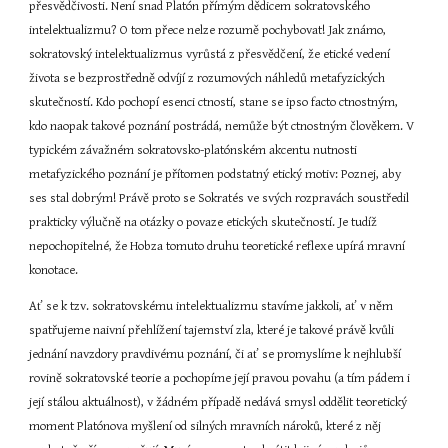
přesvědčivosti. Není snad Platón přímým dědicem sokratovského 
intelektualizmu? O tom přece nelze rozumě pochybovat! Jak známo, 
sokratovský intelektualizmus vyrůstá z přesvědčení, že etické vedení 
života se bezprostředně odvíjí z rozumových náhledů metafyzických 
skutečností. Kdo pochopí esenci ctností, stane se ipso facto ctnostným, 
kdo naopak takové poznání postrádá, nemůže být ctnostným člověkem. V 
typickém závažném sokratovsko-platónském akcentu nutnosti 
metafyzického poznání je přítomen podstatný etický motiv: Poznej, aby 
ses stal dobrým! Právě proto se Sokratés ve svých rozpravách soustředil 
prakticky výlučně na otázky o povaze etických skutečností. Je tudíž 
nepochopitelné, že Hobza tomuto druhu teoretické reflexe upírá mravní 
konotace.
Ať se k tzv. sokratovskému intelektualizmu stavíme jakkoli, ať v něm 
spatřujeme naivní přehlížení tajemství zla, které je takové právě kvůli 
jednání navzdory pravdivému poznání, či ať se promyslíme k nejhlubší 
rovině sokratovské teorie a pochopíme její pravou povahu (a tím pádem i 
její stálou aktuálnost), v žádném případě nedává smysl oddělit teoretický 
moment Platónova myšlení od silných mravních nároků, které z něj 