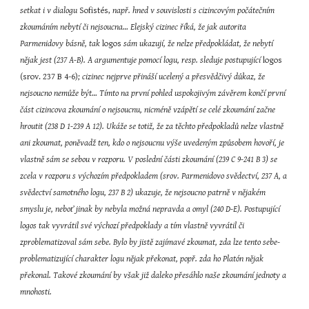
setkat i v dialogu
 Sofistés,
 např. hned v souvislosti s cizincovým počátečním 
zkoumáním nebytí či nejsoucna… Elejský cizinec říká, že jak autorita 
Parmenidovy básně, tak
 logos 
sám ukazují, že nelze předpokládat, že nebytí 
nějak jest (237 A-B). A argumentuje pomocí logu, resp. sleduje postupující
 logos 
(srov. 237 B 4-6); 
cizinec nejprve přináší ucelený a přesvědčivý důkaz, že 
nejsoucno nemůže být… Tímto na první pohled uspokojivým závěrem končí první 
část cizincova zkoumání o nejsoucnu, nicméně vzápětí se celé zkoumání začne 
hroutit (238 D 1-239 A 12). Ukáže se totiž, že za těchto předpokladů nelze vlastně 
ani zkoumat, poněvadž ten, kdo o nejsoucnu výše uvedeným způsobem hovoří, je 
vlastně sám se sebou v rozporu. V poslední části zkoumání (239 C 9-241 B 3) se 
zcela v rozporu s výchozím předpokladem (srov. Parmenidovo svědectví, 237 A, a 
svědectví samotného logu, 237 B 2) ukazuje, že nejsoucno patrně v nějakém 
smyslu je, neboť jinak by nebyla možná nepravda a omyl (240 D-E). Postupující 
logos tak vyvrátil své výchozí předpoklady a tím vlastně vyvrátil či 
zproblematizoval sám sebe. Bylo by jistě zajímavé zkoumat, zda lze tento sebe-
problematizující charakter logu nějak překonat, popř. zda ho Platón nějak 
překonal. Takové zkoumání by však již daleko přesáhlo naše zkoumání jednoty a 
mnohosti.