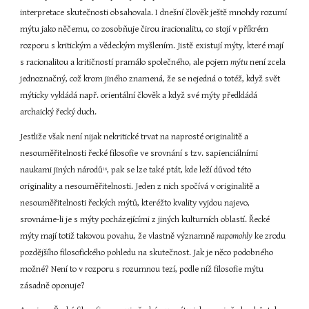
interpretace skutečnosti obsahovala. I dnešní člověk ještě mnohdy rozumí 
mýtu jako něčemu, co zosobňuje čirou iracionalitu, co stojí v příkrém 
rozporu s kritickým a vědeckým myšlením. Jistě existují mýty, které mají 
s racionalitou a kritičností pramálo společného, ale pojem 
mýtu
 není zcela 
jednoznačný, což krom jiného znamená, že se nejedná o totéž, když svět 
mýticky vykládá např. orientální člověk a když své mýty předkládá 
archaický řecký duch.
Jestliže však není nijak nekritické trvat na naprosté originalitě a 
nesouměřitelnosti řecké filosofie ve srovnání s tzv. sapienciálními 
naukami jiných národů
, pak se lze také ptát, kde leží důvod této 
18
originality a nesouměřitelnosti. Jeden z nich spočívá v originalitě a 
nesouměřitelnosti řeckých mýtů, kteréžto kvality vyjdou najevo, 
srovnáme-li je s mýty pocházejícími z jiných kulturních oblastí. Řecké 
mýty mají totiž takovou povahu, že vlastně významně 
napomohly
 ke zrodu 
pozdějšího filosofického pohledu na skutečnost. Jak je něco podobného 
možné? Není to v rozporu s rozumnou tezí, podle níž filosofie mýtu 
zásadně oponuje?