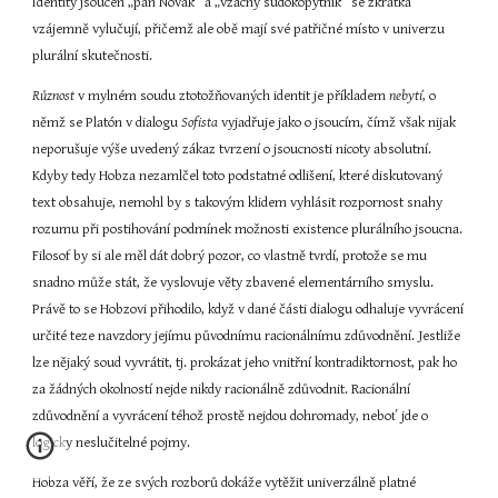
Identity jsoucen „pan Novák“ a „vzácný sudokopytník“ se zkrátka 
vzájemně vylučují, přičemž ale obě mají své patřičné místo v univerzu 
plurální skutečnosti.
Různost
 v mylném soudu ztotožňovaných identit je příkladem 
nebytí
, o 
němž se Platón v dialogu 
Sofista
 vyjadřuje jako o jsoucím, čímž však nijak 
neporušuje výše uvedený zákaz tvrzení o jsoucnosti nicoty absolutní. 
Kdyby tedy Hobza nezamlčel toto podstatné odlišení, které diskutovaný 
text obsahuje, nemohl by s takovým klidem vyhlásit rozpornost snahy 
rozumu při postihování podmínek možnosti existence plurálního jsoucna. 
Filosof by si ale měl dát dobrý pozor, co vlastně tvrdí, protože se mu 
snadno může stát, že vyslovuje věty zbavené elementárního smyslu. 
Právě to se Hobzovi přihodilo, když v dané části dialogu odhaluje vyvrácení 
určité teze navzdory jejímu původnímu racionálnímu zdůvodnění. Jestliže 
lze nějaký soud vyvrátit, tj. prokázat jeho vnitřní kontradiktornost, pak ho 
za žádných okolností nejde nikdy racionálně zdůvodnit. Racionální 
zdůvodnění a vyvrácení téhož prostě nejdou dohromady, neboť jde o 
logicky neslučitelné pojmy.
Hobza věří, že ze svých rozborů dokáže vytěžit univerzálně platné 