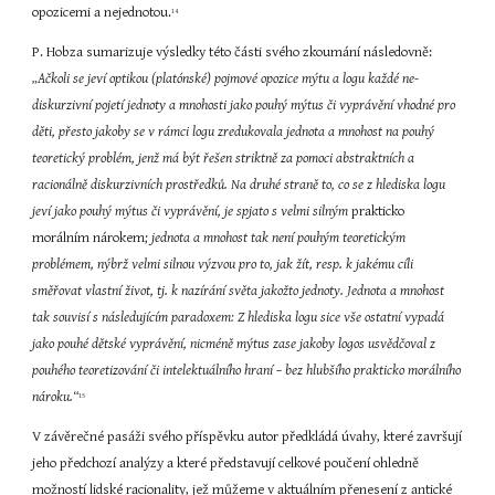
opozicemi a nejednotou.
14
P. Hobza sumarizuje výsledky této části svého zkoumání následovně: 
„Ačkoli se jeví optikou (platónské) pojmové opozice mýtu a logu každé ne-
diskurzivní pojetí jednoty a mnohosti jako pouhý mýtus či vyprávění vhodné pro 
děti, přesto jakoby se v rámci logu zredukovala jednota a mnohost na pouhý 
teoretický problém, jenž má být řešen striktně za pomoci abstraktních a 
racionálně diskurzivních prostředků. Na druhé straně to, co se z hlediska logu 
jeví jako pouhý mýtus či vyprávění, je spjato s velmi silným
 prakticko 
morálním nárokem;
 jednota a mnohost tak není pouhým teoretickým 
problémem, nýbrž velmi silnou výzvou pro to, jak žít, resp. k jakému cíli 
směřovat vlastní život, tj. k nazírání světa jakožto jednoty. Jednota a mnohost 
tak souvisí s následujícím paradoxem: Z hlediska logu sice vše ostatní vypadá 
jako pouhé dětské vyprávění, nicméně mýtus zase jakoby logos usvědčoval z 
pouhého teoretizování či intelektuálního hraní – bez hlubšího prakticko morálního 
nároku.“
15
V závěrečné pasáži svého příspěvku autor předkládá úvahy, které završují 
jeho předchozí analýzy a které představují celkové poučení ohledně 
možností lidské racionality, jež můžeme v aktuálním přenesení z antické 