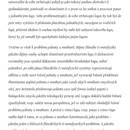
univerzální do sebe strhávající pohyb je jako takový pouhou abstrakcí či 
zjednodušením, poněvadž ve skutečnosti či v praxi se lze setkat a pracovat pouze 
s jednotlivými logy. Sebe-problematizující, do sebe strhávající logos by tak byl do 
jisté míry vyřešen či překonán pluralitou jednotlivých, navzájem se svářících 
logů, přičemž úkolem či snahou myšlení by mělo být nalezení takového logu, 
který by již nemohl být zpochybněn žádným jiným logem.
Vraťme se však k problému jednoty a mnohosti. Dějiny filosofie či metafyziky 
jakožto dějiny snahy uchopit skutečnost prostřednictvím logu či diskurzivní 
racionality jsou vposled
 důkazem neustálého troskotání logu, 
neboť 
jednotlivé, po sobě jdoucí filosofické či metafyzické systémy vypracovávají 
odlišná a stále nová řešení jednoty a mnohosti, jež
 vyvracejí řešení předchozí. 
Platonizmus pojímá jednotu a mnohost jako vztah idejí k mnohosti smyslových 
věcí, pro Aristotela představuje jednotu zase spíš forma (eidos) pojatá v 
biologickém smyslu jakožto teleologický princip atd.
 Logos dokáže každé řešení 
zpochybnit, 
resp. nalézt novou perspektivu, jež se zdá nabízet vhodnější řešení 
problému jednoty a mnohosti. A právě v rámci logu, resp. pouze v rámci logu 
mohlo dojít k tomu, že se jednota a mnohost konstituovaly jako
 problém – 
jakožto jeden z klíčových filosofických či metafyzických problémů. A jakožto 