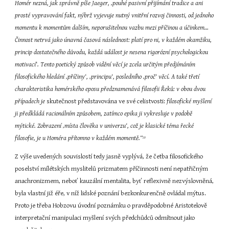
Homér nezná, jak správně píše Jaeger, ‚pouhé pasivní přijímání tradice a ani 
prosté vypravování fakt, nýbrž vyjevuje nutný vnitřní rozvoj činnosti, od jednoho 
momentu k momentům dalším, neporušitelnou vazbu mezi příčinou a účinkem… 
Činnost netrvá jako únavná časová následnost: platí pro ni, v každém okamžiku, 
princip dostatečného důvodu, každá událost je nesena rigorózní psychologickou 
motivací‘. Tento poetický způsob vidění věcí je zcela určitým předjímáním 
filosofického hledání ‚příčiny‘, ‚principu‘, posledního ‚proč‘ věcí. A také třetí 
charakteristika homérského eposu předznamenává filosofii Řeků: v obou dvou 
případech je
 skutečnost představována ve své celistvosti:
 filosofické myšlení 
ji předkládá racionálním způsobem, zatímco epika ji vykresluje v podobě 
mýtické. Zobrazení ‚místa člověka v univerzu‘, což je klasické téma řecké 
filosofie, je u Homéra přítomno v každém momentě.“
20
Z výše uvedených souvislostí tedy jasně vyplývá, že četba filosofického 
poselství mílétských myslitelů prizmatem příčinnosti není nepatřičným 
anachronizmem, neboť kauzální mentalita, byť reflexivně nezvýslovněná, 
byla vlastní již éře, v níž lidské poznání bezkonkurenčně ovládal mýtus. 
Proto je třeba Hobzovu úvodní poznámku o pravděpodobné Aristotelově 
interpretační manipulaci myšlení svých předchůdců odmítnout jako 