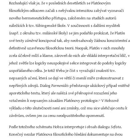
Rozhodující však je, že v posledních desetiletích se Platónovým 
filosofickým odkazem začali s nebývalou intenzitou zabývat vyznavači 
nového hermeneutického přístupu, založeném na studiích autorů 
náležících k tzv. tübingenské škole. V součinnosti s dalšími mysliteli 
(např. z okruhu tzv. milánské školy) se jim podařilo prokázat, že Platón 
své texty 
záměrně
 koncipoval tak, aby neobsahovaly žádnou konzistentní a 
definitivně uzavřenou filosofickou teorii. Naopak, Platón v nich mnohdy 
zcela účelově mlží a klame, zároveň do nich ale vkládá interpretační klíč, v 
jehož světle lze logicky neuspokojivé sekce integrovat do podoby logicky 
uspořádaného celku. Je totiž třeba je číst s vyvažující znalostí tzv. 
nepsaných učení, která se dají ve větší či menší míře zrekonstruovat z 
nepřímých zdrojů. Dialog 
Parmenidés
 představuje ukázkový případ vnitřně 
aporetického textu, který ale nalézá své překvapivé rozuzlení jeho 
vztažením k nepsaným zásadám Platónovy protologie.
 V Hobzově 
23
výkladu o této skutečnosti není ani zmínky, což mu sice ulehčuje cestu k 
závěrům, ovšem jen za cenu neodpustitelného opomenutí.
Podle totožného schématu Hobza interpretuje i obsah dialogu 
Sofista
. 
Konečný nezdar Platónova filosofického hledání dokumentuje na dvou 