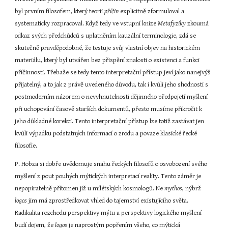
byl prvním filosofem, který teorii 
příčin
 explicitně zformuloval a 
systematicky rozpracoval. Když tedy ve vstupní knize 
Metafyziky
 zkoumá 
odkaz svých předchůdců s uplatněním kauzální terminologie, zdá se 
skutečně pravděpodobné, že testuje svůj vlastní objev na historickém 
materiálu, který byl utvářen bez přispění znalosti o existenci a funkci 
příčinnosti. Třebaže se tedy tento interpretační přístup jeví jako nanejvýš 
přijatelný, a to jak z právě uvedeného důvodu, tak i kvůli jeho shodnosti s 
postmoderním názorem o nevyhnutelnosti dějinného předpojetí myšlení 
při uchopování časově starších dokumentů, přesto musíme přikročit k 
jeho důkladné korekci. Tento interpretační přístup lze totiž zastávat jen 
kvůli výpadku podstatných informací o zrodu a povaze klasické řecké 
filosofie.
P. Hobza si dobře uvědomuje snahu řeckých filosofů o osvobození svého 
myšlení z pout pouhých mýtických interpretací reality. Tento záměr je 
nepopiratelně přítomen již u mílétských kosmologů. Ne 
mythos
, nýbrž 
logos
 jim má zprostředkovat vhled do tajemství existujícího světa. 
Radikalita rozchodu perspektivy mýtu a perspektivy logického myšlení 
budí dojem, že 
logos
 je naprostým popřením všeho, co mýtická 