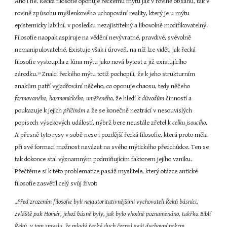
Ano i ne. Řecká filosofie oponuje řeckému mýtu jak v rovině obsahů, tak v 
rovině způsobu myšlenkového uchopování reality, který je u mýtu 
epistemicky labilní, v posledku nezajistitelný a libovolně modifikovatelný. 
Filosofie naopak aspiruje na vědění nevývratné, pravdivé, svévolně 
nemanipulovatelné. Existuje však i úroveň, na níž lze vidět, jak řecká 
filosofie vystoupila z lůna mýtu jako nová bytost z již existujícího 
zárodku.
 Znalci řeckého mýtu totiž pochopili, že k jeho strukturním 
19
znakům patří vyjadřování něčeho, co oponuje chaosu, tedy něčeho 
formovaného, harmonického, uměřeného
, že hledí k 
důvodům
 činností a 
poukazuje k jejich 
příčinám
 a že se konečně neztrácí v nesouvislých 
popisech výsekových událostí, nýbrž bere neustále zřetel k 
celku jsoucího
. 
A přesně tyto rysy v sobě nese i pozdější řecká filosofie, která proto měla 
při své formaci možnost navázat na svého mýtického předchůdce. Ten se 
tak dokonce stal významným podmiňujícím faktorem jejího vzniku. 
Přečtěme si k této problematice pasáž myslitele, který otázce antické 
filosofie zasvětil celý svůj život:
„Před zrozením filosofie byli nejautoritativnějšími vychovateli Řeků básníci, 
zvláště pak Homér, jehož básně byly, jak bylo vhodně poznamenáno, takřka Biblí 
Řeků, v tom smyslu, že mladý řecký duch čerpal svůj duchovní pokrm … 