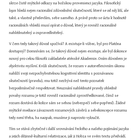
skrze čistě mýtické odkazy na božskou provenienci jazyka. Filosofický 
logos
 hledá nejen racionální zdůvodnění skutečností, které se od něj liší, ale 
také, a vlastně především, sebe samého. A právě proto se úcta k hodnotě 
racionálních vhledů musí opírat o důvod, který je rovněž racionálně 
nahlédnutelný a ospravedlnitelný.
V čem tedy takový důvod spočívá? A existuje-li vůbec, byl pro Platóna 
dostupný? Domnívám se, že takový důvod nejen existuje, ale byl dokonce 
nosný pro celou filosofii zakladatele aténské Akademie. Oním důvodem je 
objektivita myšlení
. Kvůli skutečnosti, že rozum v autoreflexivním úkonu 
nahlíží svoji nezpochybnitelnou kognitivní identitu s poznávanou 
skutečností (pravdu), mu totiž nezbývá než tento poznatek 
bezpodmínečně respektovat. Neuznání nahlédnuté pravdy ohledně 
povahy rozumu je totiž rovněž racionálně zprostředkované, čímž se 
rozum dostává do kolize sám se sebou (nebezpečí sebe-popření). Žádné 
mýtické mediace závaznosti rozumových závěrů a sebekoncepce rozumu 
tedy není třeba, ba naopak, musíme ji naprosto vyloučit.
Tím se stává zbytečné i další srovnávání řeckého a našeho pojímání jazyka 
a jejich dějinně-kulturní relativizace, jak ji Hobza ve svém textu předvádí. 