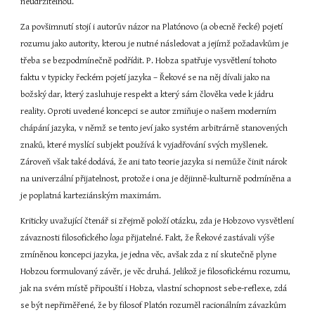
neudržitelnou.
Za povšimnutí stojí i autorův názor na Platónovo (a obecně řecké) pojetí 
rozumu jako autority, kterou je nutné následovat a jejímž požadavkům je 
třeba se bezpodmínečně podřídit. P. Hobza spatřuje vysvětlení tohoto 
faktu v typicky řeckém pojetí jazyka – Řekové se na něj dívali jako na 
božský dar, který zasluhuje respekt a který sám člověka vede k jádru 
reality. Oproti uvedené koncepci se autor zmiňuje o našem moderním 
chápání jazyka, v němž se tento jeví jako systém arbitrárně stanovených 
znaků, které myslící subjekt používá k vyjadřování svých myšlenek. 
Zároveň však také dodává, že ani tato teorie jazyka si nemůže činit nárok 
na univerzální přijatelnost, protože i ona je dějinně-kulturně podmíněna a 
je poplatná karteziánským maximám.
Kriticky uvažující čtenář si zřejmě položí otázku, zda je Hobzovo vysvětlení 
závaznosti filosofického 
loga
 přijatelné. Fakt, že Řekové zastávali výše 
zmíněnou koncepci jazyka, je jedna věc, avšak zda z ní skutečně plyne 
Hobzou formulovaný závěr, je věc druhá. Jelikož je filosofickému rozumu, 
jak na svém místě připouští i Hobza, vlastní schopnost sebe-reflexe, zdá 
se být nepřiměřené, že by filosof Platón rozuměl racionálním závazkům 