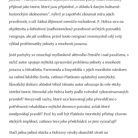
přijímat jako teorie, které jsou přijatelné „v ohledu k daným kulturně-
historickým okolnostem“, nýbrž je zapotřebí zkoumat míru jejich 
pravdivosti, o níž žádná dějinnost nemůže rozhodovat. P. Hobza sice na 
objektivitu a definitivní (nadhistorickou) pravdivost určitých poznatků 
rezignuje, ale jak uvidíme, právě touto rezignací znesmyslnil celý svůj 
výklad problematiky jednoty a mnohosti jsoucna.
Jisté pochyby se zmocňují myšlenkově aktivního čtenáře i nad pasážemi, v 
nichž autor spojuje mýtická zpracování problému jednoty a mnohosti 
jsoucna u Hérakleita, Parmenida a Empedokla s jejich morálním nárokem 
na vedení lidského života, zatímco Platónem uplatněný nemýtický, 
filosofický diskurz ohledně téhož tématu autor odsuzuje do role eticky 
sterilní teorie. Nerozdal zde Hobza karty podle svévolně vykonstruovaných 
pravidel? Nevyzvedl vazby, které sice konvenují jeho přesvědčení o 
potřebnosti rehabilitace mýtické dimenze poznání, avšak které 
neodpovídají pravdě? Proč by měl být Platónův teoretický přístup zbaven 
etických implikací, zatímco teze jeho předchůdců se jimi vyznačují?
Stačí jedna jediná otázka a Hobzovy výroky okamžitě ztratí na 