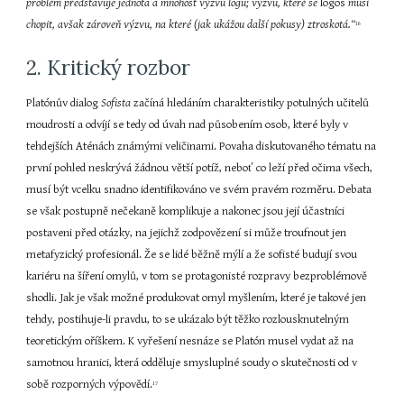
problém představuje jednota a mnohost výzvu logu; výzvu, které se
 logos 
musí 
chopit, avšak zároveň výzvu, na které (jak ukážou další pokusy) ztroskotá.“
16
2. Kritický rozbor
Platónův dialog 
Sofista
 začíná hledáním charakteristiky potulných učitelů 
moudrosti a odvíjí se tedy od úvah nad působením osob, které byly v 
tehdejších Aténách známými veličinami. Povaha diskutovaného tématu na 
první pohled neskrývá žádnou větší potíž, neboť co leží před očima všech, 
musí být vcelku snadno identifikováno ve svém pravém rozměru. Debata 
se však postupně nečekaně komplikuje a nakonec jsou její účastníci 
postaveni před otázky, na jejichž zodpovězení si může troufnout jen 
metafyzický profesionál. Že se lidé běžně mýlí a že sofisté budují svou 
kariéru na šíření omylů, v tom se protagonisté rozpravy bezproblémově 
shodli. Jak je však možné produkovat omyl myšlením, které je takové jen 
tehdy, postihuje-li pravdu, to se ukázalo být těžko rozlousknutelným 
teoretickým oříškem. K vyřešení nesnáze se Platón musel vydat až na 
samotnou hranici, která odděluje smysluplné soudy o skutečnosti od v 
sobě rozporných výpovědí.
17