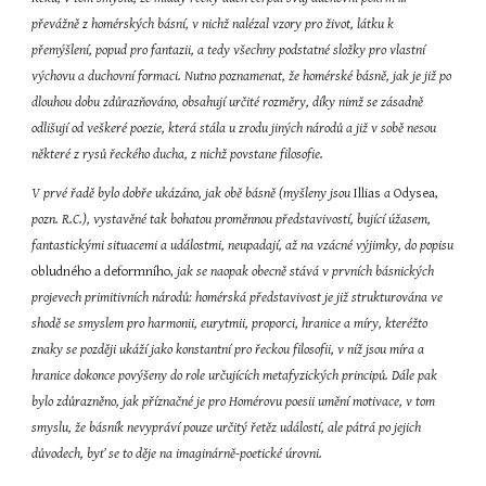
převážně z homérských básní, v nichž nalézal vzory pro život, látku k 
přemýšlení, popud pro fantazii, a tedy všechny podstatné složky pro vlastní 
výchovu a duchovní formaci. Nutno poznamenat, že homérské básně, jak je již po 
dlouhou dobu zdůrazňováno, obsahují určité rozměry, díky nimž se zásadně 
odlišují od veškeré poezie, která stála u zrodu jiných národů a již v sobě nesou 
některé z rysů řeckého ducha, z nichž povstane filosofie.
V prvé řadě bylo dobře ukázáno, jak obě básně (myšleny jsou
 Illias 
a
 Odysea, 
pozn. R.C.), vystavěné tak bohatou proměnnou představivostí, bující úžasem, 
fantastickými situacemi a událostmi, neupadají, až na vzácné výjimky, do popisu
obludného a deformního,
 jak se naopak obecně stává v prvních básnických 
projevech primitivních národů: homérská představivost je již strukturována ve 
shodě se smyslem pro harmonii, eurytmii, proporci, hranice a míry, kteréžto 
znaky se později ukáží jako konstantní pro řeckou filosofii, v níž jsou míra a 
hranice dokonce povýšeny do role určujících metafyzických principů. Dále pak 
bylo zdůrazněno, jak příznačné je pro Homérovu poesii umění motivace, v tom 
smyslu, že básník nevypráví pouze určitý řetěz událostí, ale pátrá po jejich 
důvodech, byť se to děje na imaginárně-poetické úrovni.