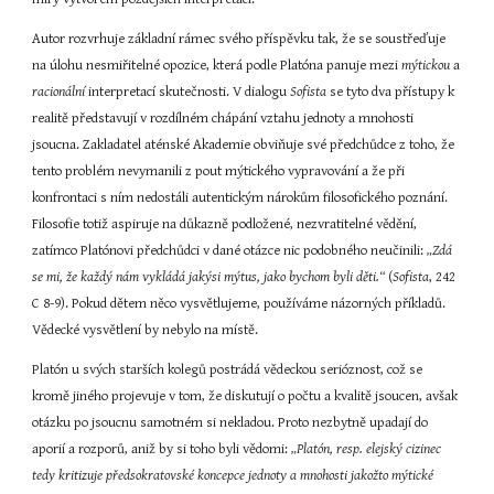
Autor rozvrhuje základní rámec svého příspěvku tak, že se soustřeďuje 
na úlohu nesmiřitelné opozice, která podle Platóna panuje mezi 
mýtickou
 a 
racionální
 interpretací skutečnosti. V dialogu 
Sofista
 se tyto dva přístupy k 
realitě představují v rozdílném chápání vztahu jednoty a mnohosti 
jsoucna. Zakladatel aténské Akademie obviňuje své předchůdce z toho, že 
tento problém nevymanili z pout mýtického vypravování a že při 
konfrontaci s ním nedostáli autentickým nárokům filosofického poznání. 
Filosofie totiž aspiruje na důkazně podložené, nezvratitelné vědění, 
zatímco Platónovi předchůdci v dané otázce nic podobného neučinili: 
„Zdá 
se mi, že každý nám vykládá jakýsi mýtus, jako bychom byli děti.“
 (
Sofista
, 242 
C 8-9). Pokud dětem něco vysvětlujeme, používáme názorných příkladů. 
Vědecké vysvětlení by nebylo na místě.
Platón u svých starších kolegů postrádá vědeckou serióznost, což se 
kromě jiného projevuje v tom, že diskutují o počtu a kvalitě jsoucen, avšak 
otázku po jsoucnu samotném si nekladou. Proto nezbytně upadají do 
aporií a rozporů, aniž by si toho byli vědomi: 
„Platón, resp. elejský cizinec 
tedy kritizuje předsokratovské koncepce jednoty a mnohosti jakožto mýtické 