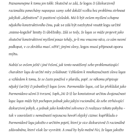
Poznamenejme k tomu jen tolik: Skutečně se zdá, že
 logos 
či (diskurzivní) 
racionalita ponechány napospas samy sobě dokáží vcelku bez problému strhnout 
jakýkoli „definitivní“ či pozitivní výsledek. Má-li být ovšem myšlení schopno 
nějakého konstruktivního činu
, pak se zdá být nezbytné vnutit logu určité 
‚mimo-logické‘ limity či úběžníky. 
Zdá se tedy, že logos se může projevit jako 
skutečné konstruktivní myšlení pouze tehdy, je-li mu vnuceno něco, co sám nesmí 
podkopat, v co zkrátka musí ‚věřit‘; jinými slovy
, logos musí přijmout oporu 
mýtu.
Nabízí se ovšem ještě i jiné řešení, jak tento neutěšený sebe-problematizující 
charakter logu do určité míry zvládnout: Vzhledem k mnohoznačnosti slova logos 
a vzhledem k tomu, že se často používá v plurálu, popř. se někomu připisuje 
nějaký (určitý či jednotlivý) logos (srov. Parmenidův logos, což lze překládat jako 
Parmenidovo učení či tvrzení, Soph.,241 D 5) lze konstatovat určitou dvojznačnost 
logu: logos může být pochopen jednak jako jakýsi racionální, do sebe strhávající 
diskurzivní pohyb, a jednak jako konkrétní sekvence či realizace tohoto pohybu – 
tak v souvislosti s nemožností nejsoucna hovoří elejský cizinec kupříkladu o 
Parmenidově logu jakožto o určitém pojetí, které je sice diskurzivně či racionálně 
zdůvodněno, které však lze vyvrátit. A snad by bylo možné říci, že logos jakožto 