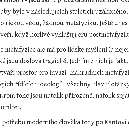
na empirii - jsou samy prokazatelně neempirick
 aby bylo v následujících staletích uzákoněno,
irickou vědu, žádnou metafyziku. Ještě dnes 
eří, když horlivě vyhlašují éru postmetafyzik
 metafyzice ale má pro lidské myšlení (a nejen
é jsou doslova tragické. Jedním z nich je fakt,
váří prostor pro invazi „náhradních metafyziků“
 jejich řídících ideologů. Všechny hlavní otázky
Krom toho jsou natolik přirozené, natolik spjat
 umlčet.
potřebu moderního člověka tedy po Kantovi ofi