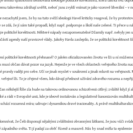
ce je těmito špatnostmi definována ideologie politické korektnosti, která takřka bez o
mu takovému zdráhají uvěřit, neboť jsou zvyklí vnímat je jako vzorově liberální – v ně
 nezachytil jsem, že by na tuto svěží ideologii Havel kriticky reagoval, že by protestoval
se zdá, že jí sám také propadl, když např. podporuje a školí naše zelené. Ti přece u
ie politické korektnosti. Některé nápady nezapomenutelné Džamily např. nebyly jen u
stí agendy naší pravicové vlády. Jakoby Havla zaslepilo, že se politická korektnost šíří 
í politické korektnosti přehnané? O jakém oficializovaném životu ve lži u ní můžeme p
 musí občan dávat pozor na jazyk. Nejenže je ve všech oblastech veřejného života nucen
 pravdy raději pro sebe. Učí se jinak myslet v soukromí a jinak mluvit na veřejnosti. M
a veřejné lži. To je zřejmé všem, kdo dávají přednost užívání zdravého rozumu a nepřijal
n někdejší Říše zla bude na takovou ordinovanou schizofrenii citlivý; zvláště když jí ak
také a rádi v Evropské unii, kde je ideově instalován a legislativně kanonizován multi
chází rozumná míra; udivuje i dynamikou dravé iracionality. A právě multikulturaliz
domnívat, že Češi disponují nějakými zvláštními obrannými látkami, že jsou vůči svůd
é západního světa. Ti jí padají za oběť řízeně a masově. Nás by snad měla ta epidemi