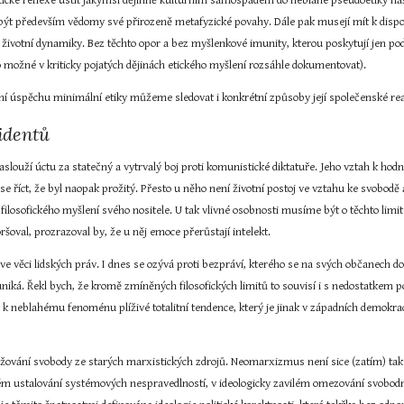
tické reflexe ústit jakýmsi dějinně kulturním samospádem do neblahé pseudoetiky našic
být především vědomy své přirozeně metafyzické povahy. Dále pak musejí mít k dispoz
ivotní dynamiky. Bez těchto opor a bez myšlenkové imunity, kterou poskytují jen pods
 možné v kriticky pojatých dějinách etického myšlení rozsáhle dokumentovat).
ní úspěchu minimální etiky můžeme sledovat i konkrétní způsoby její společenské 
identů
zaslouží úctu za statečný a vytrvalý boj proti komunistické diktatuře. Jeho vztah k ho
se říct, že byl naopak prožitý. Přesto u něho není životní postoj ve vztahu ke svobodě a
 filosofického myšlení svého nositele. U tak vlivné osobnosti musíme být o těchto limit
šoval, prozrazoval by, že u něj emoce přerůstají intelekt.
ve věci lidských práv. I dnes se ozývá proti bezpráví, kterého se na svých občanech d
iká. Řekl bych, že kromě zmíněných filosofických limitů to souvisí i s nedostatkem p
ý k neblahému fenoménu plíživé totalitní tendence, který je jinak v západních demokra
vání svobody ze starých marxistických zdrojů. Neomarxizmus není sice (zatím) tak brutá
ém ustalování systémových nespravedlností, v ideologicky zavilém omezování svobodné