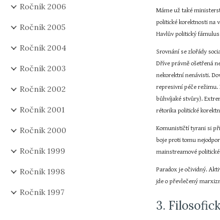
Ročník 2006
Máme už také ministerstv
politické korektnosti na
Ročník 2005
Havlův politický fámulus
Ročník 2004
Srovnání se zlořády soci
Dříve právně ošetřená ne
Ročník 2003
nekorektní nenávisti. Dov
represivní péče režimu. 
Ročník 2002
bůhvíjaké stvůry). Extr
Ročník 2001
rétorika politické korekt
Komunističtí tyrani si 
Ročník 2000
boje proti tomu nejodpor
Ročník 1999
mainstreamové politické 
Paradox je očividný. Ak
Ročník 1998
jde o převlečený marxiz
Ročník 1997
3. Filosofi