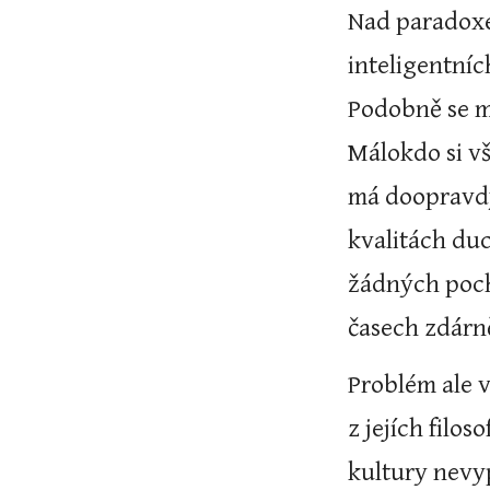
Nad paradoxem
inteligentníc
Podobně se mn
Málokdo si vš
má doopravdy
kvalitách duc
žádných poch
časech zdárně
Problém ale 
z jejích filo
kultury nevyp