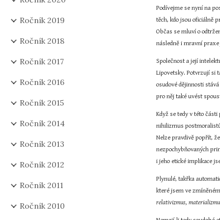
Podívejme se nyní na pos
Ročník 2019
těch, kdo jsou oficiálně 
Občas se mluví o odtržen
Ročník 2018
následně i mravní praxe
Ročník 2017
Společnost a její intele
Lipovetsky. Potvrzují si 
Ročník 2016
osudové dějinnosti stává
pro něj také uvést spou
Ročník 2015
Když se tedy v této části
Ročník 2014
nihilizmus postmoralist
Nelze pravdivě popřít, že
Ročník 2013
nezpochybňovaných princ
i jeho etické implikace j
Ročník 2012
Plynulé, takřka automati
Ročník 2011
které jsem ve zmíněném č
relativizmus, materializmu
Ročník 2010