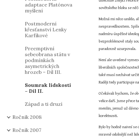
ušlechtile znějící rétori
adaptace Platónova
sovětského bloku se něče
myšlení
Možná mi něco uniklo, ale
Postmoderní
nespravedlnostem. Spíše 
křesťanství Lenky
nadmíru úspěšné ideolog
Karfíkové
bezproblémově staly součá
Preemptivní
paradoxně uzurpovala.
sebeobrana státu v
podmínkách
Není ale uvedené vymezen
asymetrických
liberálních společnostech
hrozeb – Díl III.
také musí nechávat určité
Raději tedy participuje n
Soumrak lidskosti
– Díl II.
Očekávali bychom, že obča
velice daří. Jsme přece 
Západ a ti druzí
menšin, jemuž už dávno s
korektnosti.
Ročník 2008
Bylo by hodně naivní se 
Ročník 2007
mravně odolnější než lid