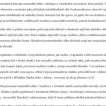
tmoderní koncept minimální etiky z odstupu a v konkrétní souvislosti. Není pochyb, ž
preferováni a uznáváni jako příslušníci intelektuálních elit. Postmoralizmus zároveň vyja
osti intelektuálů od reálného života. Nemůže být ale sporu, že jejich vliv na utváření
 je prostřednictvím vzdělávacích institucí a masmédií nesmírný, patrně bezkonkurenč
ktuální elity si přitom navzájem potvrzují přesvědčení o vhodnosti splývání etického v
takové splývání jako stav, který nejlépe odpovídá vývoji, myšlení, cítění a redefinova
 normou dobrého života. Filosofové postmoderního věku důvěrně znají ono smazávání roz
stu důvodů.
 pojednání o neblahém vývoji lidskosti ptáme, jak mohla v Západním světě mravnost dojí
ů mohou být v široké shodě a bez rozpaků vydávány za vrcholy etiky, pak musíme hle
 toto (nejen) eticky perverzní myšlení vzešlo z vývoje novověké filosofie. V ní nachází 
ipech má také svou oporu. Odtud čerpá postmoderna vitalitu, přesvědčivost i vědomí 
sem načrtl v dřívějším článku 
Etika v útlumu – mravnost na okraji
 (
Distance 3/11
).
cké prosazení minimální etiky v myšlení a v životech našich současníků má tedy vysvě
lánku (i jinde) pojednával v termínech 
hlubinná skepse, všezahrnující relativizace myšle
s, všerozsáhlý filosofický redukcionizmus.
 Když k tomu přidáme odvěké pokušení lidstva