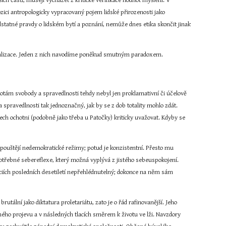
h časů, musejí vycházet z kritické verifikace hodnot myšlení. V 
ici antropologicky vypracovaný pojem lidské přirozenosti jako 
tatné pravdy o lidském bytí a poznání, nemůže dnes etika skončit jinak 
realizace. Jeden z nich navodíme poněkud smutným paradoxem.
dnotám svobody a spravedlnosti tehdy nebyl jen proklamativní či účelově 
 spravedlnosti tak jednoznačný, jak by se z dob totality mohlo zdát. 
ech ochotni (podobně jako třeba u Patočky) kriticky uvažovat. Kdyby se 
opouštějí nedemokratické režimy; potud je konzistentní. Přesto mu 
otřebné sebereflexe, který možná vyplývá z jistého sebeuspokojení. 
ciích posledních desetiletí nepřehlédnutelný; dokonce na něm sám 
lní jako diktatura proletariátu, zato je o řád rafinovanější. Jeho 
ho projevu a v následných tlacích směrem k životu ve lži. Navzdory 