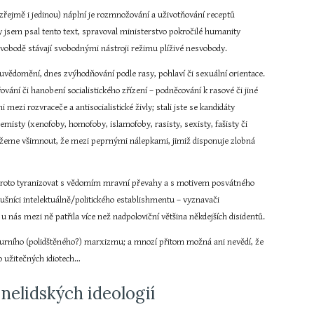
 zřejmě i jedinou) náplní je rozmnožování a uživotňování receptů 
 jsem psal tento text, spravoval ministerstvo pokročilé humanity 
 svobodě stávají svobodnými nástroji režimu plíživé nesvobody.
uvědomění, dnes zvýhodňování podle rasy, pohlaví či sexuální orientace. 
ání či hanobení socialistického zřízení – podněcování k rasové či jiné 
mezi rozvraceče a antisocialistické živly; stali jste se kandidáty 
misty (xenofoby, homofoby, islamofoby, rasisty, sexisty, fašisty či 
můžeme všimnout, že mezi peprnými nálepkami, jimiž disponuje zlobná 
i proto tyranizovat s vědomím mravní převahy a s motivem posvátného 
ušníci intelektuálně/politického establishmentu – vyznavači 
 nás mezi ně patřila více než nadpoloviční většina někdejších disidentů.
turního (polidštěného?) marxizmu; a mnozí přitom možná ani nevědí, že 
o užitečných idiotech…
nelidských ideologií