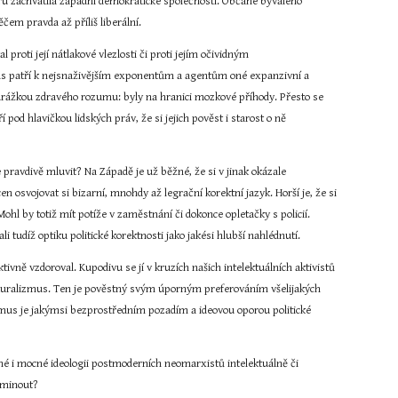
dporu zachvátila západní demokratické společnosti. Občané bývalého 
čem pravda až příliš liberální.
 proti její nátlakové vlezlosti či proti jejím očividným 
 nás patří k nejsnaživějším exponentům a agentům oné expanzivní a 
rážkou zdravého rozumu: byly na hranici mozkové příhody. Přesto se 
pod hlavičkou lidských práv, že si jejich pověst i starost o ně 
ravdivě mluvit? Na Západě je už běžné, že si v jinak okázale 
 osvojovat si bizarní, mnohdy až legrační korektní jazyk. Horší je, že si 
ohl by totiž mít potíže v zaměstnání či dokonce opletačky s policií. 
i tudíž optiku politické korektnosti jako jakési hlubší nahlédnutí.
tivně vzdoroval. Kupodivu se jí v kruzích našich intelektuálních aktivistů 
kulturalizmus. Ten je pověstný svým úporným preferováním všelijakých 
mus je jakýmsi bezprostředním pozadím a ideovou oporou politické 
né i mocné ideologii postmoderních neomarxistů intelektuálně či 
e minout?