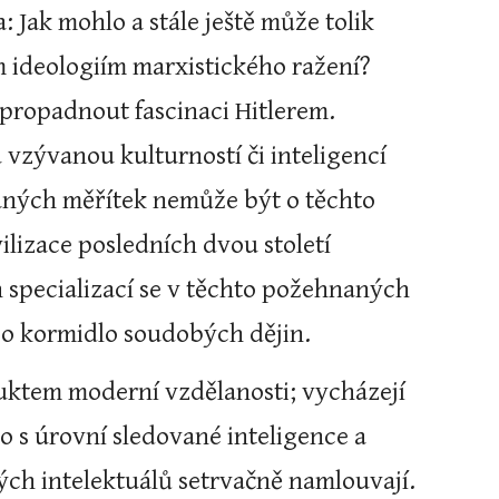
ak mohlo a stále ještě může tolik 
 ideologiím marxistického ražení? 
propadnout fascinaci Hitlerem. 
 vzývanou kulturností či inteligencí 
ných měřítek nemůže být o těchto 
lizace posledních dvou století 
specializací se v těchto požehnaných 
í o kormidlo soudobých dějin.
uktem moderní vzdělanosti; vycházejí 
to s úrovní sledované inteligence a 
ých intelektuálů setrvačně namlouvají. 