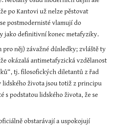
é. Neblahý osud moderních dějin ale 
 že po Kantovi už nelze pěstovat 
se postmodernisté vlamují do 
y jako definitivní konec metafyziky.
 pro něj) závažné důsledky; zvláště ty 
 že okázalá antimetafyzická vzdělanost 
, tj. filosofických diletantů z řad 
 lidského života jsou totiž z principu 
é s podstatou lidského života, že se 
ciálně obstarávají a uspokojují 