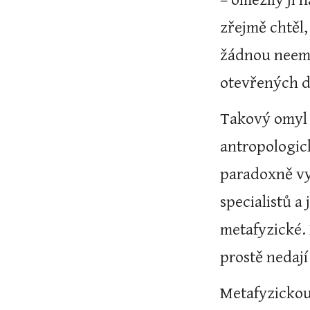
– omezily ji 
zřejmě chtěl,
žádnou neemp
otevřených dv
Takový omyl o
antropologick
paradoxně vyt
specialistů a
metafyzické. 
prostě nedají
Metafyzickou 