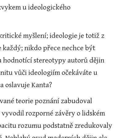
 zvykem u ideologického 
itické myšlení; ideologie je totiž z 
je každý; nikdo přece nechce být 
 hodnotící stereotypy autorů dějin 
nitu vůči ideologiím očekáváte u 
 a oslavuje Kanta?
vané teorie poznání zabudoval 
 vyvodil rozporné závěry o lidském 
apacitu rozumu podstatně zredukovaly 