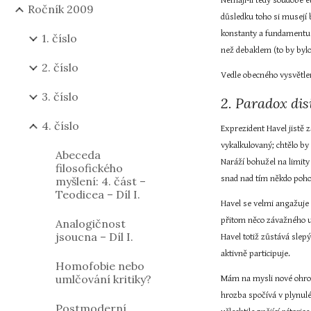
Nemají-li tedy soudobé e
Ročník 2009
důsledku toho si musejí 
konstanty a fundamentu ž
1. číslo
než debaklem (to by bylo
2. číslo
Vedle obecného vysvětle
3. číslo
2. Paradox dis
4. číslo
Exprezident Havel jistě 
vykalkulovaný; chtělo by 
Abeceda
Naráží bohužel na limity
filosofického
snad nad tím někdo pohor
myšlení: 4. část –
Teodicea – Díl I.
Havel se velmi angažuje 
přitom něco závažného un
Analogičnost
jsoucna – Díl I.
Havel totiž zůstává slep
aktivně participuje.
Homofobie nebo
umlčování kritiky?
Mám na mysli nové ohrožo
hrozba spočívá v plynul
Postmoderní