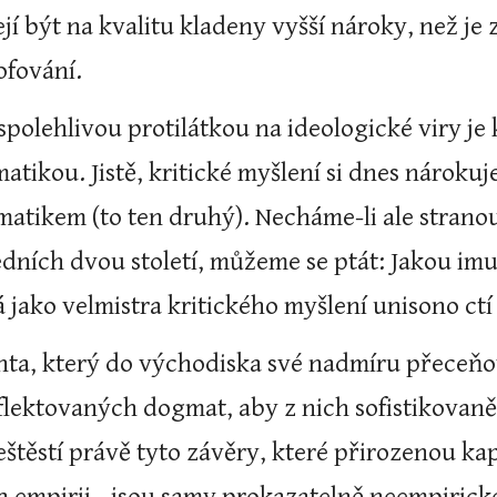
í být na kvalitu kladeny vyšší nároky, než je
ofování.
polehlivou protilátkou na ideologické viry je kr
atikou. Jistě, kritické myšlení si dnes nároku
atikem (to ten druhý). Necháme-li ale stranou
ledních dvou století, můžeme se ptát: Jakou imu
á jako velmistra kritického myšlení unisono ctí
nta, který do východiska své nadmíru přeceňo
flektovaných dogmat, aby z nich sofistikovaně
eštěstí právě tyto závěry, které přirozenou k