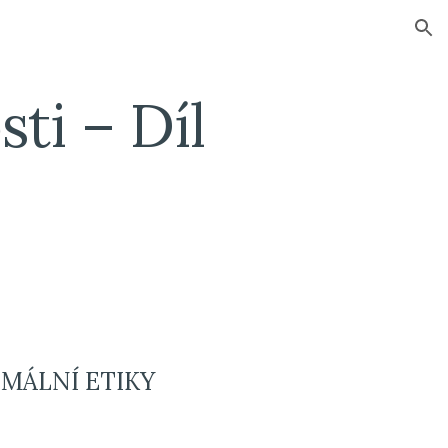
ion
i – Díl 
IMÁLNÍ ETIKY