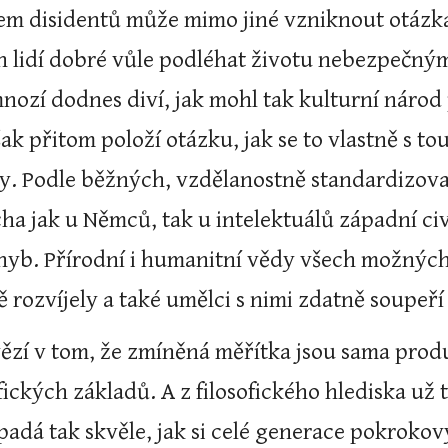
 disidentů může mimo jiné vzniknout otázka: J
h lidí dobré vůle podléhat životu nebezpečným
ozí dodnes diví, jak mohl tak kulturní národ 
ak přitom položí otázku, jak se to vlastně s tou
. Podle běžných, vzdělanostně standardizova
ha jak u Němců, tak u intelektuálů západní civi
yb. Přírodní i humanitní vědy všech možných 
 rozvíjely a také umělci s nimi zdatně soupeř
vězí v tom, že zmíněná měřítka jsou sama prod
sofických základů. A z filosofického hlediska už 
adá tak skvěle, jak si celé generace pokrokov