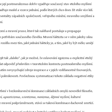
e její postmoralizmus dobře vyjadřuje současný stav etického myšlení 
dřuje model a vzorce jednání, podle kterých chce dnes žít stále více lidí. 
 mentality západních společností, veřejného mínění, mravního smýšlení a 
ní.
ědomí a mravní praxe, které tak naléhavě postuluje a propaguje 
ným potřebám současného člověka. Mravní fakticita se v něm jakoby silou 
dílu mezi tím, jaké jednání fakticky je, a tím, jaké by být mělo; umějí 
t tak „daleko“, jak je možné, že oslavování egoizmu a explicitní etický 
dat odpověď především v teoretickém kontextu postmoderního myšlení. 
zatím nevysychající zdroje inspirace a v jejích vzdělanostně fixovaných, 
pokrokovosti. Povšechnou systematizaci tohoto základu negativní etiky 
tlení v bezkonkurenční dominanci základních omylů novověké filosofie, 
ní, agnosticizmus, scientizmus, monizmus, dějinné myšlení, kulturní 
 k mravní podprůměrnosti, stává se taková kombinace duchovně smrtící.