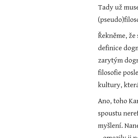
Tady už musej
(pseudo)filos
Řekněme, že s
definice dogm
zarytým dogm
filosofie pos
kultury, kter
Ano, toho Ka
spoustu nere
myšlení. Nan