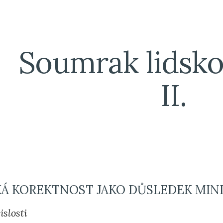
ip to main content
Skip to navigat
Soumrak lidskost
II.
CKÁ KOREKTNOST JAKO DŮSLEDEK MIN
islosti