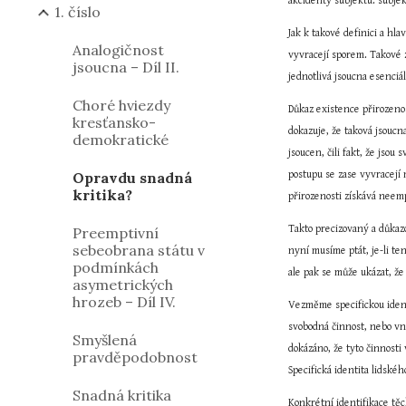
akcidenty subjektu: subjek
1. číslo
Jak k takové definici a hl
Analogičnost
vyvracejí sporem. Takové 
jsoucna – Díl II.
jednotlivá jsoucna esenci
Choré hviezdy
Důkaz existence přirozeno
kresťansko-
dokazuje, že taková jsoucn
demokratické
jsoucen, čili fakt, že jso
Opravdu snadná
postupu se zase vyvracejí 
kritika?
přirozenosti získává neemp
Takto precizovaný a důkazo
Preemptivní
sebeobrana státu v
nyní musíme ptát, je-li te
podmínkách
ale pak se může ukázat, že
asymetrických
hrozeb – Díl IV.
Vezměme specifickou ident
svobodná činnost, nebo vní
Smyšlená
dokázáno, že tyto činnosti
pravděpodobnost
Specifická identita lidskéh
Snadná kritika
Konkrétní identifikace těc