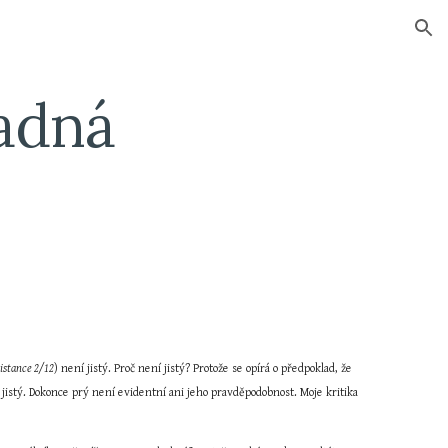
ion
dná 
istance 2/12
) není jistý. Proč není jistý? Protože se opírá o předpoklad, že 
jistý. Dokonce prý není evidentní ani jeho pravděpodobnost. Moje kritika 