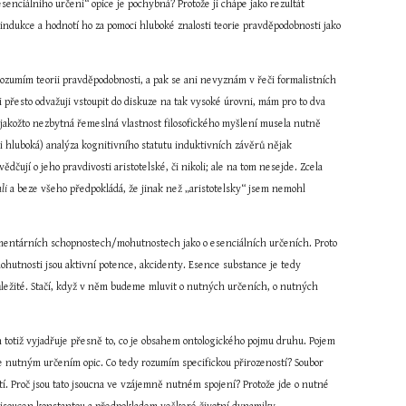
enciálního určení“ opice je pochybná? Protože ji chápe jako rezultát 
dukce a hodnotí ho za pomoci hluboké znalosti teorie pravděpodobnosti jako 
umím teorii pravděpodobnosti, a pak se ani nevyznám v řeči formalistních 
i přesto odvažuji vstoupit do diskuze na tak vysoké úrovni, mám pro to dva 
jakožto nezbytná řemeslná vlastnost filosofického myšlení musela nutně 
hluboká) analýza kognitivního statutu induktivních závěrů nějak 
čují o jeho pravdivosti aristotelské, či nikoli; ale na tom nesejde. Zcela 
li
 a beze všeho předpokládá, že jinak než „aristotelsky“ jsem nemohl 
ementárních schopnostech/mohutnostech jako o esenciálních určeních. Proto 
hutnosti jsou aktivní potence, akcidenty. Esence substance je tedy 
ůležité. Stačí, když v něm budeme mluvit o nutných určeních, o nutných 
n totiž vyjadřuje přesně to, co je obsahem ontologického pojmu druhu. Pojem 
 je nutným určením opic. Co tedy rozumím specifickou přirozeností? Soubor 
í. Proč jsou tato jsoucna ve vzájemně nutném spojení? Protože jde o nutné 