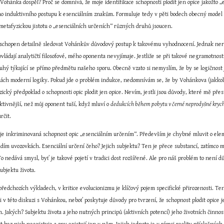
ohánka dospěl? Proč se domnívá, že moje identifikace schopnosti plodit jen opice jakožto „es
ho induktivního postupu k esenciálním znakům. Formuluje tedy v pěti bodech obecný model in
metafyzickou jistotu o „esenciálních určeních“ různých druhů jsoucen. 
schopen detailně sledovat Vohánkův důvodový postup k takovému vyhodnocení. Jednak neroz
 ovládají analytičtí filosofové, mého oponenta nevyjímaje. Jestliže se při takové negramotnost
uhý týkající se přímo předmětu našeho sporu. Obecně vzato si nemyslím, že by se logičnost 
ách moderní logiky. Pokud jde o problém indukce, nedomnívám se, že by Vohánkova (jakkoli 
ký předpoklad o schopnosti opic plodit jen opice. Nevím, jestli jsou důvody, které mě přesvěd
uktivnější, než můj oponent tuší, když mluví o 
dedukcích během pobytu v černé neprodyšné krych
rčit.
č je inkriminovaná schopnost opic „esenciálním určením“. Především je chybné mluvit o el
ím uvozovkách. Esenciální určení čeho? Jejich subjektu? Ten je přece substancí, zatímco mo
nedává smysl, byť je takové pojetí v tradici dost rozšířené. Ale pro náš problém to není d
ubjektu života.
předchozích výkladech, v kritice evolucionizmu je klíčový pojem specifické přirozenosti. Te
í i v této diskuzi s Vohánkou, neboť poskytuje důvody pro tvrzení, že schopnost plodit opice
 Jakých? Subjektu života a jeho nutných principů (aktivních potencí) jeho životních činnost