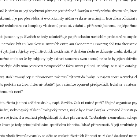
t bez nich neexistuje a ony existují jen v něm. Jejich jednota je v rámci reality příslušn
avně k nároku na její objektivní platnost přicházíme? Složitým metafyzickým zkoumáním, kte
zkoumání je pro přesvědčené evolucionisty něčím veskrze neznámým. Jsou dílem odkázáni na a
álně redukována na komplexy vlastností, procesů, vztahů … přiřazené Jednomu, nejlépe Hmot
sti jsoucen typu živočich se tedy uskutečňuje po předchozím noetickém prokázání nesmyslno
a nemohou být ani komplexem životních entit, ani akcidentem Univerza; obě tyto alternativy 
u svébytnými subjekty svých životních akcidentů. V druhém sledu se dokazuje druhá složka př
možné antiteze: že by subjekty byly aktivní samotnou svou esencí, nebo že by jejich aktivita
irickým důkazním postupem z empirického faktu života jedinců. Odhaluje se v něm ontologick
vě stabilizovaný pojem přirozenosti pak musí být vzat do úvahy i v našem sporu o ontologic
nto problém na úrovni „černé labutě“, jak v námitce oponent předpokládá. Jedná se v našem p
 tomu tak není?
itu života jedinců určitého druhu, např. člověka. Co k ní nutně patří? Zřejmě organicko-ps
mání, nebo nějaký základní biologický proces, nešlo by o život člověka. Zmíněné činnosti js
 ve své jednotě a realizaci předpokládají lidskou přirozenost. Ta obsahuje elementární schopn
o života je tedy principiálně dána specifickou identitou lidské přirozenosti. V její struktuře
hto zdrojů životní dynamiky se děje ze znalosti životních činností na základě dokázané metaf