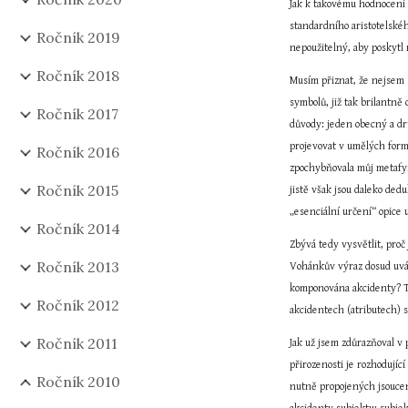
Jak k takovému hodnocení V
standardního aristotelské
Ročník 2019
nepoužitelný, aby poskytl 
Ročník 2018
Musím přiznat, že nejsem 
symbolů, již tak brilantně
Ročník 2017
důvody: jeden obecný a dr
projevovat v umělých form
Ročník 2016
zpochybňovala můj metafyzic
Ročník 2015
jistě však jsou daleko ded
„esenciální určení“ opice u
Ročník 2014
Zbývá tedy vysvětlit, pro
Ročník 2013
Vohánkův výraz dosud uvád
komponována akcidenty? To 
Ročník 2012
akcidentech (atributech) s
Ročník 2011
Jak už jsem zdůrazňoval v 
přirozenosti je rozhodujíc
Ročník 2010
nutně propojených jsoucen.