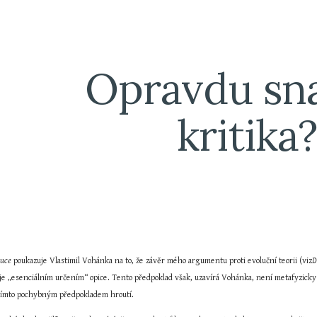
ip to main content
Skip to navigat
Opravdu sna
kritika?
luce
 poukazuje Vlastimil Vohánka na to, že závěr mého argumentu proti evoluční teorii (viz
D
 je „esenciálním určením“ opice. Tento předpoklad však, uzavírá Vohánka, není metafyzicky 
s tímto pochybným předpokladem hroutí.