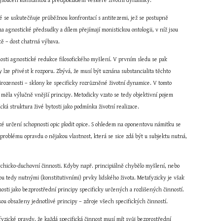
ých jsoucen konstantou a předpokladem veškeré životní dynamiky.
ré se uskutečňuje průběžnou konfrontací s antitezemi, jež se postupně 
gnostické předsudky a dílem přejímají monistickou ontologii, v níž jsou 
ě – dost chatrná výbava.
sti agnostické redukce filosofického myšlení. V prvním sledu se pak 
lze přivést k rozporu. Zbývá, že musí být uznána substancialita těchto 
irozenosti – sklony ke specificky rozrůzněné životní dynamice. V tomto 
 měla výlučně vnější principy. Metodicky vzato se tedy objektivní pojem 
á struktura živé bytosti jako podmínka životní realizace.
ké určení schopnosti opic plodit opice. S ohledem na oponentovu námitku se 
roblému opravdu o nějakou vlastnost, která se sice zdá být u subjektu nutná, 
ychicko-duchovní činnosti. Kdyby např. principiálně chybělo myšlení, nebo 
ou tedy nutnými (konstitutivními) prvky lidského života. Metafyzicky je však 
osti jako bezprostřední principy specificky určených a rozlišených činností. 
 jsou obsaženy jednotlivé principy – zdroje všech specifických činností.
yzické pravdy, že každá specifická činnost musí mít svůj bezprostřední 