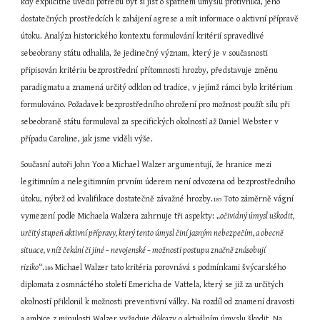
kdy explicitně uvedli potřebu být si jist o špatném úmyslu protivníka, jeho 
dostatečných prostředcích k zahájení agrese a mít informace o aktivní přípravě 
útoku. Analýza historického kontextu formulování kritérií spravedlivé 
sebeobrany státu odhalila, že jedinečný význam, který je v současnosti 
připisován kritériu bezprostřední přítomnosti hrozby, představuje změnu 
paradigmatu a znamená určitý odklon od tradice, v jejímž rámci bylo kritérium 
formulováno. Požadavek bezprostředního ohrožení pro možnost použít sílu při 
sebeobraně státu formuloval za specifických okolností až Daniel Webster v 
případu Caroline, jak jsme viděli výše.
Současní autoři John Yoo a Michael Walzer argumentují, že hranice mezi 
legitimním a nelegitimním prvním úderem není odvozena od bezprostředního 
útoku, nýbrž od kvalifikace dostatečně závažné hrozby.
 Toto záměrně vágní 
185
vymezení podle Michaela Walzera zahrnuje tři aspekty: „
očividný úmysl uškodit, 
určitý stupeň aktivní přípravy, který tento úmysl činí jasným nebezpečím, a obecně 
situace, v níž čekání či jiné – nevojenské – možnosti postupu značně znásobují 
riziko
“.
 Michael Walzer tato kritéria porovnává s podmínkami švýcarského 
186
diplomata z osmnáctého století Emericha de Vattela, který se již za určitých 
okolností přiklonil k možnosti preventivní války. Na rozdíl od znamení dravosti 
a ambice z minulosti Walzer vyžaduje důkazy o aktuálním úmyslu škodit. Na 