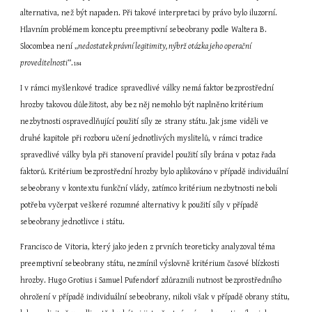
alternativa, než být napaden. Při takové interpretaci by právo bylo iluzorní. 
Hlavním problémem konceptu preemptivní sebeobrany podle Waltera B. 
Slocombea není „
nedostatek právní legitimity, nýbrž otázka jeho operační 
proveditelnosti
“.
184
I v rámci myšlenkové tradice spravedlivé války nemá faktor bezprostřední 
hrozby takovou důležitost, aby bez něj nemohlo být naplněno kritérium 
nezbytnosti ospravedlňující použití síly ze strany státu. Jak jsme viděli ve 
druhé kapitole při rozboru učení jednotlivých myslitelů, v rámci tradice 
spravedlivé války byla při stanovení pravidel použití síly brána v potaz řada 
faktorů. Kritérium bezprostřední hrozby bylo aplikováno v případě individuální 
sebeobrany v kontextu funkční vlády, zatímco kritérium nezbytnosti neboli 
potřeba vyčerpat veškeré rozumné alternativy k použití síly v případě 
sebeobrany jednotlivce i státu.
Francisco de Vitoria, který jako jeden z prvních teoreticky analyzoval téma 
preemptivní sebeobrany státu, nezmínil výslovně kritérium časové blízkosti 
hrozby. Hugo Grotius i Samuel Pufendorf zdůraznili nutnost bezprostředního 
ohrožení v případě individuální sebeobrany, nikoli však v případě obrany státu, 