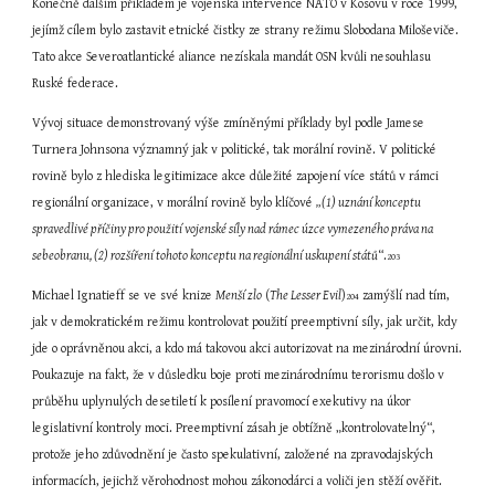
Konečně dalším příkladem je vojenská intervence NATO v Kosovu v roce 1999, 
jejímž cílem bylo zastavit etnické čistky ze strany režimu Slobodana Miloševiče. 
Tato akce Severoatlantické aliance nezískala mandát OSN kvůli nesouhlasu 
Ruské federace.
Vývoj situace demonstrovaný výše zmíněnými příklady byl podle Jamese 
Turnera Johnsona významný jak v politické, tak morální rovině. V politické 
rovině bylo z hlediska legitimizace akce důležité zapojení více států v rámci 
regionální organizace, v morální rovině bylo klíčové 
„(1) uznání konceptu 
spravedlivé příčiny pro použití vojenské síly nad rámec úzce vymezeného práva na 
sebeobranu, (2) rozšíření tohoto konceptu na regionální uskupení států
“.
203
Michael Ignatieff se ve své knize 
Menší zlo
 (
The Lesser Evil
)
 zamýšlí nad tím, 
204
jak v demokratickém režimu kontrolovat použití preemptivní síly, jak určit, kdy 
jde o oprávněnou akci, a kdo má takovou akci autorizovat na mezinárodní úrovni. 
Poukazuje na fakt, že v důsledku boje proti mezinárodnímu terorismu došlo v 
průběhu uplynulých desetiletí k posílení pravomocí exekutivy na úkor 
legislativní kontroly moci. Preemptivní zásah je obtížně „kontrolovatelný“, 
protože jeho zdůvodnění je často spekulativní, založené na zpravodajských 
informacích, jejichž věrohodnost mohou zákonodárci a voliči jen stěží ověřit. 