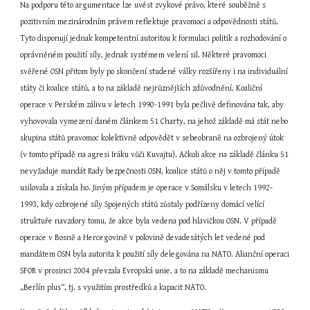
Na podporu této argumentace lze uvést zvykové právo, které souběžně s 
pozitivním mezinárodním právem reflektuje pravomoci a odpovědnosti států. 
Tyto disponují jednak kompetentní autoritou k formulaci politik a rozhodování o 
oprávněném použití síly, jednak systémem velení sil. Některé pravomoci 
svěřené OSN přitom byly po skončení studené války rozšířeny i na individuální 
státy či koalice států, a to na základě nejrůznějších zdůvodnění. Koaliční 
operace v Perském zálivu v letech 1990-1991 byla pečlivě definována tak, aby 
vyhovovala vymezení daném článkem 51 Charty, na jehož základě má stát nebo 
skupina států pravomoc kolektivně odpovědět v sebeobraně na ozbrojený útok 
(v tomto případě na agresi Iráku vůči Kuvajtu). Ačkoli akce na základě článku 51 
nevyžaduje mandát Rady bezpečnosti OSN, koalice států o něj v tomto případě 
usilovala a získala ho. Jiným případem je operace v Somálsku v letech 1992-
1993, kdy ozbrojené síly Spojených států zůstaly podřízeny domácí velící 
struktuře navzdory tomu, že akce byla vedena pod hlavičkou OSN. V případě 
operace v Bosně a Hercegovině v polovině devadesátých let vedené pod 
mandátem OSN byla autorita k použití síly delegována na NATO. Alianční operaci 
SFOR v prosinci 2004 převzala Evropská unie, a to na základě mechanismu 
„Berlín plus“, tj. s využitím prostředků a kapacit NATO.