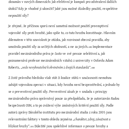
zkoumán v nových dimenzích: Jak efektivní je kampaň pro odstrašení dalších 
útoků? Kdy je vhodné ji ukončit? Jaké jsou možné důsledky použití, respektive 
nepoužití síly?
Je zřejmé, že příčinou sporů není samotná možnost použití preemptivní 
vojenské síly proti hrozbě, jako spíše to, co tuto hrozbu konstituuje. Hlavním 
dilematem v této souvislosti je otázka, jak rozvinout obecná pravidla, aby 
umožnila použití síly za určitých okolností, a ne za jiných.
 Implementace 
189
pravidel mezinárodního práva je často ve své povaze selektivní a, jak 
poznamenává profesor mezinárodních vztahů z univerzity v Oxfordu Adam 
Roberts, „
vede nevyhnutelně k obviněním z dvojích standardů
“.
190
Z čistě právního hlediska však stát či koalice států v současnosti nemohou 
zahájit vojenskou operaci v situaci, kdy hrozba není bezprostřední, a jednalo by 
se o preventivní použití síly. Preventivní zásah je v souladu s principy 
mezinárodního práva oprávněný pouze za předpokladu, že je autorizován Radou 
bezpečnosti OSN, a to po zvážení výše zmíněných kritérií použití síly. Podle 
autorů zprávy Dánského institutu pro mezinárodní studia z roku 2005 jsou 
relevantními faktory v tomto ohledu zejména „
charakter, zdroj, závažnost a 
blízkost hrozby
“.
 Důležité jsou spolehlivé informace o povaze hrozby a 
191