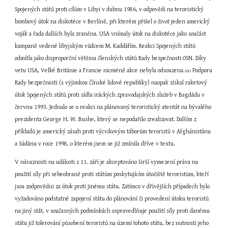
Spojených států proti cílům v Libyi v dubnu 1986, v odpovědi na teroristický 
bombový útok na diskotéce v Berlíně, při kterém přišel o život jeden americký 
voják a řada dalších byla zraněna. USA vnímaly útok na diskotéce jako součást 
kampaně vedené libyjským vůdcem M. Kaddáfím. Reakci Spojených států 
odmítla jako disproporční většina členských států Rady bezpečnosti OSN. Díky 
vetu USA, Velké Británie a Francie nicméně akce nebyla odsouzena.
 Podporu 
193
Rady bezpečnosti (s výjimkou Čínské lidové republiky) naopak získal raketový 
útok Spojených států proti sídlu iráckých zpravodajských služeb v Bagdádu v 
červnu 1993. Jednalo se o reakci na plánovaný teroristický atentát na bývalého 
prezidenta George H. W. Bushe, který se nepodařilo zrealizovat. Dalším z 
příkladů je americký zásah proti výcvikovým táborům teroristů v Afghánistánu 
a Súdánu v roce 1998, o kterém jsem se již zmínila dříve v textu.
V návaznosti na události z 11. září je akceptováno širší vymezení práva na 
použití síly při sebeobraně proti státům poskytujícím útočiště teroristům, kteří 
jsou zodpovědni za útok proti jinému státu. Zatímco v dřívějších případech bylo 
vyžadováno podstatné zapojení státu do plánování či provedení útoku teroristů 
na jiný stát, v současných podmínkách ospravedlňuje použití síly proti danému 
státu již tolerování působení teroristů na území tohoto státu, bez nutnosti jeho 