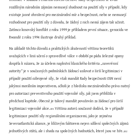
200
rozdílným národním zájmům nemusejí shodnout na použití síly v případě, kdy 
existuje jasné ohrožení pro mezinárodní mír a bezpečnost, nebo se nemusejí 
rozhodnout pro použití síly z důvodu, že žádný z nich nemá zájem tak učinit. 
Zatímco kosovský konflikt z roku 1999 je příkladem první situace, genocida ve 
Rwandě z roku 1994 ilustruje druhý příklad.
Na základě těchto důvodů a praktických zkušeností většina teoretiků 
uvažujících v linii učení o spravedlivé válce v období po pádu železné opony 
dospěla k názoru, že za účelem naplnění klasického kritéria „suverénní 
autority“ je v současných podmínkách žádoucí usilovat o širší legitimizaci v 
případě použití ozbrojené síly, že však mandát Rady bezpečnosti OSN není 
jakýmsi morálním imperativem, ačkoli je z hlediska mezinárodního práva nutný 
pro autorizaci preventivního použití vojenské síly, jak jsem přiblížila v 
předchozí kapitole. Obecně je takový mandát považován za žádoucí pro širší 
legitimizaci vojenské akce.
 Většina autorů současně dodává, že v případě 
201
legitimizace použití síly regionálními organizacemi, jako je zejména 
Severoatlantická aliance, je klíčovým faktorem nejen sdílení společných zájmů 
jednotlivých států, ale i shoda na společných hodnotách, které jsou ve hře.
202