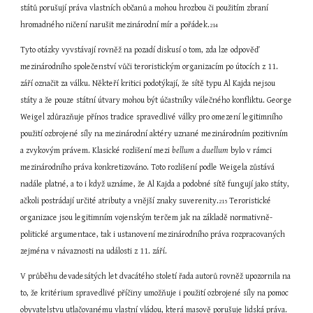
států porušují práva vlastních občanů a mohou hrozbou či použitím zbraní 
hromadného ničení narušit mezinárodní mír a pořádek.
214
Tyto otázky vyvstávají rovněž na pozadí diskusí o tom, zda lze odpověď 
mezinárodního společenství vůči teroristickým organizacím po útocích z 11. 
září označit za válku. Někteří kritici podotýkají, že sítě typu Al Kajda nejsou 
státy a že pouze státní útvary mohou být účastníky válečného konfliktu. George 
Weigel zdůrazňuje přínos tradice spravedlivé války pro omezení legitimního 
použití ozbrojené síly na mezinárodní aktéry uznané mezinárodním pozitivním 
a zvykovým právem. Klasické rozlišení mezi 
bellum
 a 
duellum
 bylo v rámci 
mezinárodního práva konkretizováno. Toto rozlišení podle Weigela zůstává 
nadále platné, a to i když uznáme, že Al Kajda a podobné sítě fungují jako státy, 
ačkoli postrádají určité atributy a vnější znaky suverenity.
 Teroristické 
215
organizace jsou legitimním vojenským terčem jak na základě normativně-
politické argumentace, tak i ustanovení mezinárodního práva rozpracovaných 
zejména v návaznosti na události z 11. září.
V průběhu devadesátých let dvacátého století řada autorů rovněž upozornila na 
to, že kritérium spravedlivé příčiny umožňuje i použití ozbrojené síly na pomoc 
obyvatelstvu utlačovanému vlastní vládou, která masově porušuje lidská práva. 