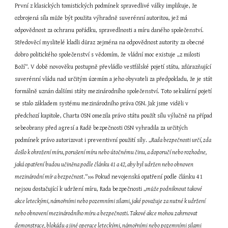
První z klasických tomistických podmínek spravedlivé války implikuje, že 
ozbrojená síla může být použita výhradně suverénní autoritou, jež má 
odpovědnost za ochranu pořádku, spravedlnosti a míru daného společenství. 
Středověcí myslitelé kladli důraz zejména na odpovědnost autority za obecné 
dobro politického společenství s vědomím, že vládní moc existuje „z milosti 
Boží“. V době novověku postupně převládlo vestfálské pojetí státu, zdůrazňující 
suverénní vládu nad určitým územím a jeho obyvateli za předpokladu, že je stát 
formálně uznán dalšími státy mezinárodního společenství. Toto sekulární pojetí 
se stalo základem systému mezinárodního práva OSN. Jak jsme viděli v 
předchozí kapitole, Charta OSN omezila právo státu použít sílu výlučně na případ 
sebeobrany před agresí a Radě bezpečnosti OSN vyhradila za určitých 
podmínek právo autorizovat i preventivní použití síly. „
Rada bezpečnosti určí, zda 
došlo k ohrožení míru, porušení míru nebo útočnému činu, a doporučí nebo rozhodne, 
jaká opatření budou učiněna podle článku 41 a 42, aby byl udržen nebo obnoven 
mezinárodní mír a bezpečnost
.“
 Pokud nevojenská opatření podle článku 41 
196
nejsou dostačující k udržení míru, Rada bezpečnosti „
může podniknout takové 
akce leteckými, námořními nebo pozemními silami, jaké považuje za nutné k udržení 
nebo obnovení mezinárodního míru a bezpečnosti. Takové akce mohou zahrnovat 
demonstrace, blokádu a jiné operace leteckými, námořními nebo pozemními silami 