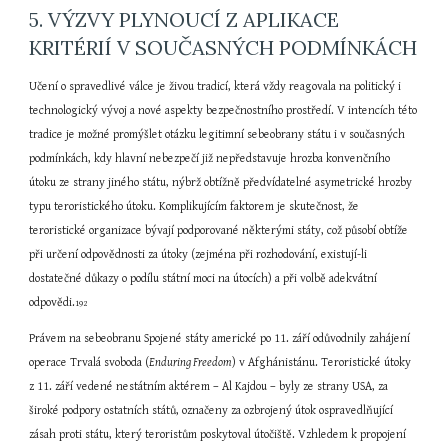
5. VÝZVY PLYNOUCÍ Z APLIKACE 
KRITÉRIÍ V SOUČASNÝCH PODMÍNKÁCH
Učení o spravedlivé válce je živou tradicí, která vždy reagovala na politický i 
technologický vývoj a nové aspekty bezpečnostního prostředí. V intencích této 
tradice je možné promýšlet otázku legitimní sebeobrany státu i v současných 
podmínkách, kdy hlavní nebezpečí již nepředstavuje hrozba konvenčního 
útoku ze strany jiného státu, nýbrž obtížně předvídatelné asymetrické hrozby 
typu teroristického útoku. Komplikujícím faktorem je skutečnost, že 
teroristické organizace bývají podporované některými státy, což působí obtíže 
při určení odpovědnosti za útoky (zejména při rozhodování, existují-li 
dostatečné důkazy o podílu státní moci na útocích) a při volbě adekvátní 
odpovědi.
192
Právem na sebeobranu Spojené státy americké po 11. září odůvodnily zahájení 
operace Trvalá svoboda (
Enduring Freedom
) v Afghánistánu. Teroristické útoky 
z 11. září vedené nestátním aktérem – Al Kajdou – byly ze strany USA, za 
široké podpory ostatních států, označeny za ozbrojený útok ospravedlňující 
zásah proti státu, který teroristům poskytoval útočiště. Vzhledem k propojení 