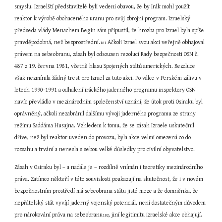
smyslu. Izraelští představitelé byli vedeni obavou, že by Irák mohl použít 
reaktor k výrobě obohaceného uranu pro svůj zbrojní program. Izraelský 
předseda vlády Menachem Begin sám připustil, že hrozba pro Izrael byla spíše 
pravděpodobná, než bezprostřední.
 Ačkoli Izrael svou akci veřejně obhajoval 
181
právem na sebeobranu, zásah byl odsouzen rezolucí Rady bezpečnosti OSN č. 
487 z 19. června 1981, včetně hlasu Spojených států amerických. Rezoluce 
však nezmínila žádný trest pro Izrael za tuto akci. Po válce v Perském zálivu v 
letech 1990-1991 a odhalení iráckého jaderného programu inspektory OSN 
navíc převládlo v mezinárodním společenství uznání, že útok proti Osiraku byl 
oprávněný, ačkoli nezabránil dalšímu vývoji jaderného programu ze strany 
režimu Saddáma Husajna. Vzhledem k tomu, že se zásah Izraele uskutečnil 
dříve, než byl reaktor uveden do provozu, byla akce velmi omezená co do 
rozsahu a trvání a nenesla s sebou velké důsledky pro civilní obyvatelstvo.
Zásah v Osiraku byl – a nadále je – rozdílně vnímán i teoretiky mezinárodního 
práva. Zatímco někteří v této souvislosti poukazují na skutečnost, že i v novém 
bezpečnostním prostředí má sebeobrana státu jisté meze a že domněnka, že 
nepřátelský stát vyvíjí jaderný vojenský potenciál, není dostatečným důvodem 
pro nárokování práva na sebeobranu
, jiní legitimitu izraelské akce obhajují. 
182