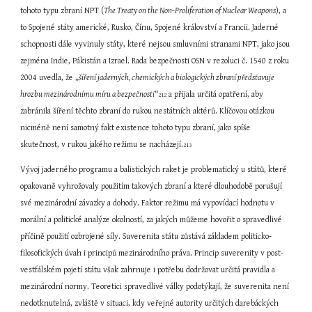
tohoto typu zbraní NPT (
The Treaty on the Non-Proliferation of Nuclear Weapons
), a 
to Spojené státy americké, Rusko, Čínu, Spojené království a Francii. Jaderné 
schopnosti dále vyvinuly státy, které nejsou smluvními stranami NPT, jako jsou 
zejména Indie, Pákistán a Izrael. Rada bezpečnosti OSN v rezoluci č. 1540 z roku 
2004 uvedla, že „
šíření jaderných, chemických a biologických zbraní představuje 
hrozbu mezinárodnímu míru a bezpečnosti
“
 a přijala určitá opatření, aby 
212
zabránila šíření těchto zbraní do rukou nestátních aktérů. Klíčovou otázkou 
nicméně není samotný fakt existence tohoto typu zbraní, jako spíše 
skutečnost, v rukou jakého režimu se nacházejí.
213
Vývoj jaderného programu a balistických raket je problematický u států, které 
opakovaně vyhrožovaly použitím takových zbraní a které dlouhodobě porušují 
své mezinárodní závazky a dohody. Faktor režimu má vypovídací hodnotu v 
morální a politické analýze okolností, za jakých můžeme hovořit o spravedlivé 
příčině použití ozbrojené síly. Suverenita státu zůstává základem politicko-
filosofických úvah i principů mezinárodního práva. Princip suverenity v post-
vestfálském pojetí státu však zahrnuje i potřebu dodržovat určitá pravidla a 
mezinárodní normy. Teoretici spravedlivé války podotýkají, že suverenita není 
nedotknutelná, zvláště v situaci, kdy veřejné autority určitých darebáckých 