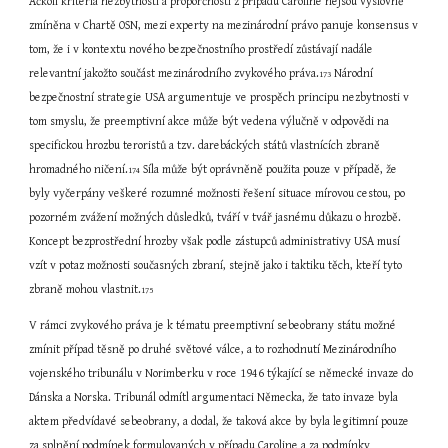
Ačkoli kritéria nezbytnosti a proporčnosti z případu Caroline nejsou výslovně 
zmíněna v Chartě OSN, mezi experty na mezinárodní právo panuje konsensus v 
tom, že i v kontextu nového bezpečnostního prostředí zůstávají nadále 
relevantní jakožto součást mezinárodního zvykového práva.
 Národní 
173
bezpečnostní strategie USA argumentuje ve prospěch principu nezbytnosti v 
tom smyslu, že preemptivní akce může být vedena výlučně v odpovědi na 
specifickou hrozbu teroristů a tzv. darebáckých států vlastnících zbraně 
hromadného ničení.
 Síla může být oprávněně použita pouze v případě, že 
174
byly vyčerpány veškeré rozumné možnosti řešení situace mírovou cestou, po 
pozorném zvážení možných důsledků, tváří v tvář jasnému důkazu o hrozbě. 
Koncept bezprostřední hrozby však podle zástupců administrativy USA musí 
vzít v potaz možnosti současných zbraní, stejně jako i taktiku těch, kteří tyto 
zbraně mohou vlastnit.
175
V rámci zvykového práva je k tématu preemptivní sebeobrany státu možné 
zmínit případ těsně po druhé světové válce, a to rozhodnutí Mezinárodního 
vojenského tribunálu v Norimberku v roce 1946 týkající se německé invaze do 
Dánska a Norska. Tribunál odmítl argumentaci Německa, že tato invaze byla 
aktem předvídavé sebeobrany, a dodal, že taková akce by byla legitimní pouze 
za splnění podmínek formulovaných v případu Caroline a za podmínky 