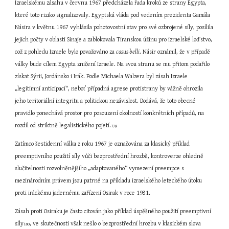
Izraelskému zásahu v červnu 1967 předcházela řada kroků ze strany Egypta, 
které toto riziko signalizovaly. Egyptská vláda pod vedením prezidenta Gamála 
Násira v květnu 1967 vyhlásila pohotovostní stav pro své ozbrojené síly, posílila 
jejich počty v oblasti Sinaje a zablokovala Tiranskou úžinu pro izraelské loďstvo, 
což z pohledu Izraele bylo považováno za 
casus belli
. Násir oznámil, že v případě 
války bude cílem Egypta zničení Izraele. Na svou stranu se mu přitom podařilo 
získat Sýrii, Jordánsko i Irák. Podle Michaela Walzera byl zásah Izraele 
„legitimní anticipací“, neboť případná agrese protistrany by vážně ohrozila 
jeho teritoriální integritu a politickou nezávislost. Dodává, že toto obecné 
pravidlo ponechává prostor pro posouzení okolností konkrétních případů, na 
rozdíl od striktně legalistického pojetí.
179
Zatímco šestidenní válka z roku 1967 je označována za klasický příklad 
preemptivního použití síly vůči bezprostřední hrozbě, kontroverze ohledně 
slučitelnosti rozvolněnějšího „adaptovaného“ vymezení preempce s 
mezinárodním právem jsou patrné na příkladu izraelského leteckého útoku 
proti iráckému jadernému zařízení Osirak v roce 1981.
Zásah proti Osiraku je často citován jako příklad úspěšného použití preemptivní 
síly
, ve skutečnosti však nešlo o bezprostřední hrozbu v klasickém slova 
180