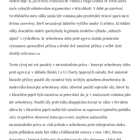
vedení boje, tj. 
jus in bello.
 Francisco de Vitoria a Hugo Grotius ve svém učení 
zcela vyloučili náboženskou argumentaci v této oblasti. V době po uzavření 
Vestfálského míru válka začala být vnímána jako prostředek řešení sporů mezi 
dvěma suverény, kteří neuznávají žádného vyššího soudce či arbitra. Až totální 
války dvacátého století zpochybnily legitimitu širokého výkladu „státních 
zájmů“ s výsledkem, že sebeobrana státu proti agresi zůstala primárním 
významem spravedlivé příčiny a druhé dvě zmíněné příčiny z velké části 
ztratily relevanci.
208
Tento vývoj má své paralely v mezinárodním právu – koncept sebeobrany státu 
proti agresi je v základu článků 2 a 51 Charty Spojených národů. Dvě zmíněné 
klasické příčiny použití síly nicméně byly určitým způsobem absorbovány do 
moderního konceptu sebeobrany státu. Odvetné použití vojenské síly, které by 
v klasickém pojetí bylo označeno za potrestání zla, je v současnosti vnímáno jako 
akt sebeobrany. Použití síly proti Iráku okupujícímu Kuvajt ve válce v Perském 
zálivu by v klasickém pojetí mohlo být označeno za napravení špatného pořádku 
věcí, respektive obnovení 
status quo ex ante
. Jazykem současného 
mezinárodního práva se však jednalo o sebeobranu proti ozbrojenému útoku. 
Jiným příkladem může být válka o Falklandské ostrovy v roce 1982, kterou 
Argentina i Spojené království charakterizovaly jako obrannou, i když obě 