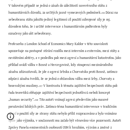
V takovém případě se jedná o zásah do záležitostí suverénního státu z 
humanitárních důvodů, za určitých jasně vymezených podmínek.
 Důraz na 
216
sebeobranu státu jakožto jediný legitimní cíl použití ozbrojené síly je mj. 
důvodem toho, že i určité intervence s humanitárním podtextem byly 
označeny jako akt sebeobrany.
Profesorka z London School of Economics Mary Kaldor v této souvislosti 
upozorňuje na postupné stírání rozdílu mezi interním a externím, mezi státy a 
nestátními aktéry, a v posledku pak mezi agresí a humanitární katastrofou. Jako 
příklad uvádí válku v Bosně a Hercegovině, kdy stoupenci mezinárodního 
zásahu zdůrazňovali, že jde o agresi Srbska a Chorvatska proti Bosně, zatímco 
odpůrci zásahu tvrdili, že se jedná o občanskou válku mezi Srby, Chorvaty a 
bosenskými muslimy.
 V kontrastu k tématu zajištění bezpečnosti státu pak 
217
řada teoretiků obhajuje zajištění bezpečnosti jednotlivců neboli koncept 
„human security“.
Tito autoři vnímají agresi především jako masové 
218  
porušování lidských práv. Zatímco téma humanitární intervence v tradičním 
učení o použití síly ze strany státu nebylo příliš rozpracováno a bylo vnímáno 
spíše jako výjimka, v současnosti mu začalo být věnováno více pozornosti. Autoři 
Zprávy Panelu eminentních osobností OSN k hrozbám, výzvám a změně z 