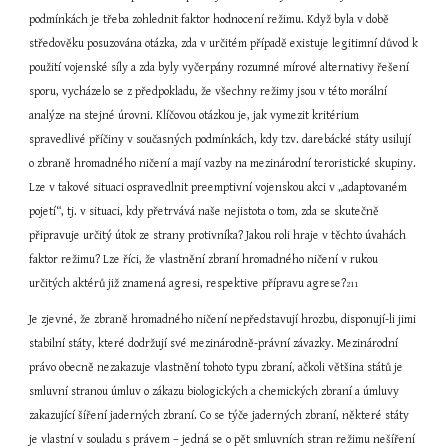
podmínkách je třeba zohlednit faktor hodnocení režimu. Když byla v době 
středověku posuzována otázka, zda v určitém případě existuje legitimní důvod k 
použití vojenské síly a zda byly vyčerpány rozumné mírové alternativy řešení 
sporu, vycházelo se z předpokladu, že všechny režimy jsou v této morální 
analýze na stejné úrovni. Klíčovou otázkou je, jak vymezit kritérium 
spravedlivé příčiny v současných podmínkách, kdy tzv. darebácké státy usilují 
o zbraně hromadného ničení a mají vazby na mezinárodní teroristické skupiny. 
Lze v takové situaci ospravedlnit preemptivní vojenskou akci v „adaptovaném 
pojetí“, tj. v situaci, kdy přetrvává naše nejistota o tom, zda se skutečně 
připravuje určitý útok ze strany protivníka? Jakou roli hraje v těchto úvahách 
faktor režimu? Lze říci, že vlastnění zbraní hromadného ničení v rukou 
určitých aktérů již znamená agresi, respektive přípravu agrese?
211
Je zjevné, že zbraně hromadného ničení nepředstavují hrozbu, disponují-li jimi 
stabilní státy, které dodržují své mezinárodně-právní závazky. Mezinárodní 
právo obecně nezakazuje vlastnění tohoto typu zbraní, ačkoli většina států je 
smluvní stranou úmluv o zákazu biologických a chemických zbraní a úmluvy 
zakazující šíření jaderných zbraní. Co se týče jaderných zbraní, některé státy 
je vlastní v souladu s právem – jedná se o pět smluvních stran režimu nešíření 