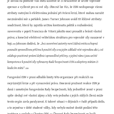
je závislá na politické vůli států účastnit se či neúčastnit se určité vojenské 
operace a vyčlenit pro ni své síly. Obecně lze říci, že OSN nedisponuje všemi 
atributy nutnými k efektivnímu jednání při řešení krizí, které mohou narušit 
mezinárodní mír a pořádek. James Turner Johnson uvádí tři klíčové atributy: 
soudržnost, která by zajistila určitou kontinuitu politik a rozhodování; 
suverenitu v pojetí Francisca de Vitorii jakožto moci prosadit a bránit vlastní 
práva; a konečně efektivní velitelskou strukturu pro vojenské síly nasazené v 
boji.
 Johnson dodává, že „
bez suverénní autority není žádná entita schopná 
198
posoudit spravedlivou příčinu k použití síly a na jejím základě vést vojenskou akci, což 
oslabuje pozitivně-právní definici spravedlivé příčiny, v jejímž rámci jsou určité 
kompetence k použití síly vyhrazeny Radě bezpečnosti OSN a odepřeny státům či 
koalicím států
“.
199
Fungování OSN v praxi odhalilo limity této organizace při reakcích na 
nejrůznější krize a při vynucování práva. Omezená pružnost reakce OSN je 
daná i samotným fungováním Rady bezpečnosti, kdy jednotlivé země v praxi 
spíše sledují své vlastní zájmy a kdy veto jednoho z jejích stálých členů může 
tento orgán zcela paralyzovat. K takové situaci v dějinách v řadě případů došlo, 
a to zejména v době studené války, kdy nebylo možné dostát poslání této 
instituce v souladu s Chartou OSN.
 Členové Rady bezpečnosti se kvůli 