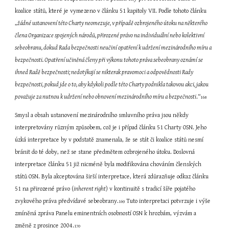
koalice států, které je vymezeno v článku 51 kapitoly VII. Podle tohoto článku 
„
žádné ustanovení této Charty neomezuje, v případě ozbrojeného útoku na některého 
člena Organizace spojených národů, přirozené právo na individuální nebo kolektivní 
sebeobranu, dokud Rada bezpečnosti neučiní opatření k udržení mezinárodního míru a 
bezpečnosti. Opatření učiněná členy při výkonu tohoto práva sebeobrany oznámí se 
ihned Radě bezpečnosti; nedotýkají se nikterak pravomoci a odpovědnosti Rady 
bezpečnosti, pokud jde o to, aby kdykoli podle této Charty podnikla takovou akci, jakou 
považuje za nutnou k udržení nebo obnovení mezinárodního míru a bezpečnosti
.“
168
Smysl a obsah ustanovení mezinárodního smluvního práva jsou někdy 
interpretovány různým způsobem, což je i případ článku 51 Charty OSN. Jeho 
úzká interpretace by v podstatě znamenala, že se stát či koalice států nesmí 
bránit do té doby, než se stane předmětem ozbrojeného útoku. Doslovná 
interpretace článku 51 již nicméně byla modifikována chováním členských 
států OSN. Byla akceptována širší interpretace, která zdůrazňuje odkaz článku 
51 na přirozené právo (
inherent right
) v kontinuitě s tradicí šíře pojatého 
zvykového práva předvídavé sebeobrany.
 Tuto interpretaci potvrzuje i výše 
169
zmíněná zpráva Panelu eminentních osobností OSN k hrozbám, výzvám a 
změně z prosince 2004.
170