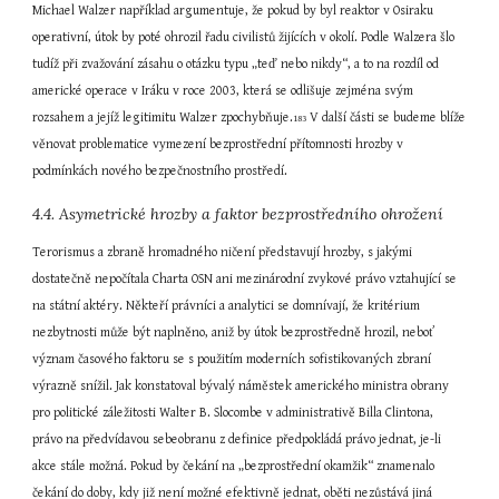
Michael Walzer například argumentuje, že pokud by byl reaktor v Osiraku 
operativní, útok by poté ohrozil řadu civilistů žijících v okolí. Podle Walzera šlo 
tudíž při zvažování zásahu o otázku typu „teď nebo nikdy“, a to na rozdíl od 
americké operace v Iráku v roce 2003, která se odlišuje zejména svým 
rozsahem a jejíž legitimitu Walzer zpochybňuje.
 V další části se budeme blíže 
183
věnovat problematice vymezení bezprostřední přítomnosti hrozby v 
podmínkách nového bezpečnostního prostředí.
4.4. Asymetrické hrozby a faktor bezprostředního ohrožení
Terorismus a zbraně hromadného ničení představují hrozby, s jakými 
dostatečně nepočítala Charta OSN ani mezinárodní zvykové právo vztahující se 
na státní aktéry. Někteří právníci a analytici se domnívají, že kritérium 
nezbytnosti může být naplněno, aniž by útok bezprostředně hrozil, neboť 
význam časového faktoru se s použitím moderních sofistikovaných zbraní 
výrazně snížil. Jak konstatoval bývalý náměstek amerického ministra obrany 
pro politické záležitosti Walter B. Slocombe v administrativě Billa Clintona, 
právo na předvídavou sebeobranu z definice předpokládá právo jednat, je-li 
akce stále možná. Pokud by čekání na „bezprostřední okamžik“ znamenalo 
čekání do doby, kdy již není možné efektivně jednat, oběti nezůstává jiná 