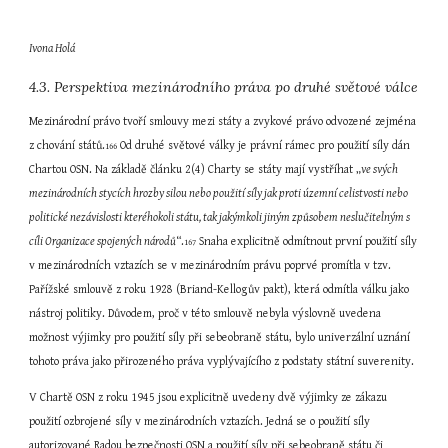
Ivona Holá
4.3. Perspektiva mezinárodního práva po druhé světové válce
Mezinárodní právo tvoří smlouvy mezi státy a zvykové právo odvozené zejména 
z chování států.
 Od druhé světové války je právní rámec pro použití síly dán 
166
Chartou OSN. Na základě článku 2(4) Charty se státy mají vystříhat „
ve svých 
mezinárodních stycích hrozby silou nebo použití síly jak proti územní celistvosti nebo 
politické nezávislosti kteréhokoli státu, tak jakýmkoli jiným způsobem neslučitelným s 
cíli Organizace spojených národů
“.
 Snaha explicitně odmítnout první použití síly 
167
v mezinárodních vztazích se v mezinárodním právu poprvé promítla v tzv. 
Pařížské smlouvě z roku 1928 (Briand-Kellogův pakt), která odmítla válku jako 
nástroj politiky. Důvodem, proč v této smlouvě nebyla výslovně uvedena 
možnost výjimky pro použití síly při sebeobraně státu, bylo univerzální uznání 
tohoto práva jako přirozeného práva vyplývajícího z podstaty státní suverenity.
V Chartě OSN z roku 1945 jsou explicitně uvedeny dvě výjimky ze zákazu 
použití ozbrojené síly v mezinárodních vztazích. Jedná se o použití síly 
autorizované Radou bezpečnosti OSN a použití síly při sebeobraně státu či 