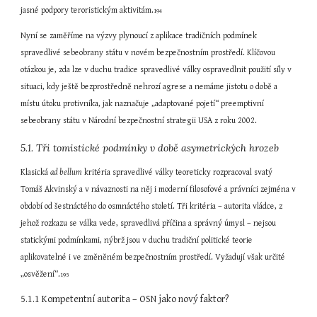
jasné podpory teroristickým aktivitám.
194
Nyní se zaměříme na výzvy plynoucí z aplikace tradičních podmínek 
spravedlivé sebeobrany státu v novém bezpečnostním prostředí. Klíčovou 
otázkou je, zda lze v duchu tradice spravedlivé války ospravedlnit použití síly v 
situaci, kdy ještě bezprostředně nehrozí agrese a nemáme jistotu o době a 
místu útoku protivníka, jak naznačuje „adaptované pojetí“ preemptivní 
sebeobrany státu v Národní bezpečnostní strategii USA z roku 2002.
5.1. Tři tomistické podmínky v době asymetrických hrozeb
Klasická 
ad bellum
 kritéria spravedlivé války teoreticky rozpracoval svatý 
Tomáš Akvinský a v návaznosti na něj i moderní filosofové a právníci zejména v 
období od šestnáctého do osmnáctého století. Tři kritéria – autorita vládce, z 
jehož rozkazu se válka vede, spravedlivá příčina a správný úmysl – nejsou 
statickými podmínkami, nýbrž jsou v duchu tradiční politické teorie 
aplikovatelné i ve změněném bezpečnostním prostředí. Vyžadují však určité 
„osvěžení“.
195
5.1.1 Kompetentní autorita – OSN jako nový faktor?