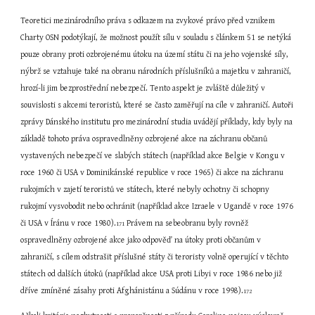
Teoretici mezinárodního práva s odkazem na zvykové právo před vznikem 
Charty OSN podotýkají, že možnost použít sílu v souladu s článkem 51 se netýká 
pouze obrany proti ozbrojenému útoku na území státu či na jeho vojenské síly, 
nýbrž se vztahuje také na obranu národních příslušníků a majetku v zahraničí, 
hrozí-li jim bezprostřední nebezpečí. Tento aspekt je zvláště důležitý v 
souvislosti s akcemi teroristů, které se často zaměřují na cíle v zahraničí. Autoři 
zprávy Dánského institutu pro mezinárodní studia uvádějí příklady, kdy byly na 
základě tohoto práva ospravedlněny ozbrojené akce na záchranu občanů 
vystavených nebezpečí ve slabých státech (například akce Belgie v Kongu v 
roce 1960 či USA v Dominikánské republice v roce 1965) či akce na záchranu 
rukojmích v zajetí teroristů ve státech, které nebyly ochotny či schopny 
rukojmí vysvobodit nebo ochránit (například akce Izraele v Ugandě v roce 1976 
či USA v Íránu v roce 1980).
 Právem na sebeobranu byly rovněž 
171
ospravedlněny ozbrojené akce jako odpověď na útoky proti občanům v 
zahraničí, s cílem odstrašit příslušné státy či teroristy volně operující v těchto 
státech od dalších útoků (například akce USA proti Libyi v roce 1986 nebo již 
dříve zmíněné zásahy proti Afghánistánu a Súdánu v roce 1998).
172