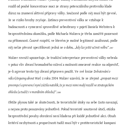
rozdíl od pouhé koncentrace moci ze strany potenciálního protivníka klade 
důraz na znamení aktivní přípravy války. Současně podle něj musí být zjevné, 
že se riziko hrozby zvyšuje. Zatímco preventivní válka se vztahuje k 
budoucnosti a vymezení spravedlivé sebeobrany v pojetí Daniela Webstera k 
bezprostřednímu okamžiku, podle Michaela Walzera je třeba zaměřit pozornost 
na přítomnost. Časové rozpětí, ve kterém je možné legitimně zasáhnout, podle 
něj nelze přesně specifikovat: jedná se o dobu, „
kdy lze ještě učinit volbu
“.
187
Walzer rovněž upozorňuje, že tradiční interpretace preventivní války nebrala 
v potaz vliv zbraní hromadného ničení a možnosti omezené reakce na odpověď, 
je-li agresor tento typ zbraní připraven použít. Ve své knize 
Debatování o 
válce
(
Arguing about War
) z roku 2004 Walzer uzavírá, že se zřejmě „
propast mezi 
preempcí a prevencí nyní zúžila natolik, že je mezi nimi malý rozdíl ve strategickém 
ohledu (a tudíž i v morálním ohledu)
“.
188
Obtíže plynou také ze skutečnosti, že teroristické útoky na sebe často navazují, 
a nejsou proto posuzovány jednotlivě. Pokud teroristé soustavně útočí, otázka 
bezprostřední povahy ohrožení není kladena při každé jednotlivé akci. Obsah 
kritérií nezbytnosti a proporčnosti tudíž musí být v protiteroristické kampani 