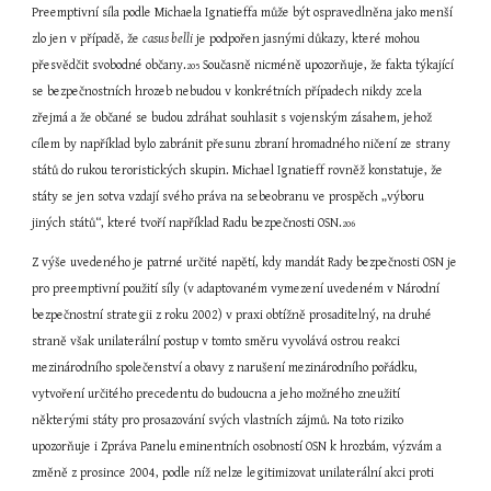
Preemptivní síla podle Michaela Ignatieffa může být ospravedlněna jako menší 
zlo jen v případě, že 
casus belli
 je podpořen jasnými důkazy, které mohou 
přesvědčit svobodné občany.
 Současně nicméně upozorňuje, že fakta týkající 
205
se bezpečnostních hrozeb nebudou v konkrétních případech nikdy zcela 
zřejmá a že občané se budou zdráhat souhlasit s vojenským zásahem, jehož 
cílem by například bylo zabránit přesunu zbraní hromadného ničení ze strany 
států do rukou teroristických skupin. Michael Ignatieff rovněž konstatuje, že 
státy se jen sotva vzdají svého práva na sebeobranu ve prospěch „výboru 
jiných států“, které tvoří například Radu bezpečnosti OSN.
206
Z výše uvedeného je patrné určité napětí, kdy mandát Rady bezpečnosti OSN je 
pro preemptivní použití síly (v adaptovaném vymezení uvedeném v Národní 
bezpečnostní strategii z roku 2002) v praxi obtížně prosaditelný, na druhé 
straně však unilaterální postup v tomto směru vyvolává ostrou reakci 
mezinárodního společenství a obavy z narušení mezinárodního pořádku, 
vytvoření určitého precedentu do budoucna a jeho možného zneužití 
některými státy pro prosazování svých vlastních zájmů. Na toto riziko 
upozorňuje i Zpráva Panelu eminentních osobností OSN k hrozbám, výzvám a 
změně z prosince 2004, podle níž nelze legitimizovat unilaterální akci proti 