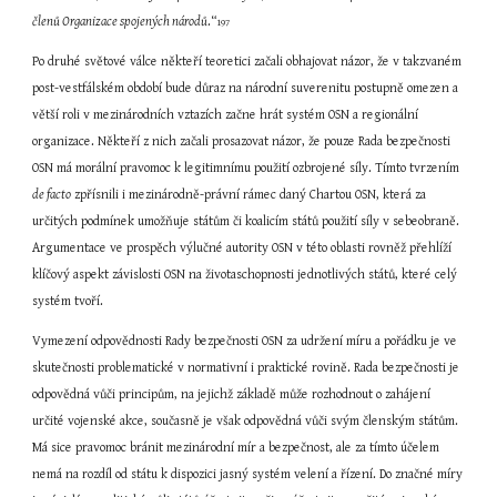
členů Organizace spojených národů
.“
197
Po druhé světové válce někteří teoretici začali obhajovat názor, že v takzvaném 
post-vestfálském období bude důraz na národní suverenitu postupně omezen a 
větší roli v mezinárodních vztazích začne hrát systém OSN a regionální 
organizace. Někteří z nich začali prosazovat názor, že pouze Rada bezpečnosti 
OSN má morální pravomoc k legitimnímu použití ozbrojené síly. Tímto tvrzením 
de facto
 zpřísnili i mezinárodně-právní rámec daný Chartou OSN, která za 
určitých podmínek umožňuje státům či koalicím států použití síly v sebeobraně. 
Argumentace ve prospěch výlučné autority OSN v této oblasti rovněž přehlíží 
klíčový aspekt závislosti OSN na životaschopnosti jednotlivých států, které celý 
systém tvoří.
Vymezení odpovědnosti Rady bezpečnosti OSN za udržení míru a pořádku je ve 
skutečnosti problematické v normativní i praktické rovině. Rada bezpečnosti je 
odpovědná vůči principům, na jejichž základě může rozhodnout o zahájení 
určité vojenské akce, současně je však odpovědná vůči svým členským státům. 
Má sice pravomoc bránit mezinárodní mír a bezpečnost, ale za tímto účelem 
nemá na rozdíl od státu k dispozici jasný systém velení a řízení. Do značné míry 