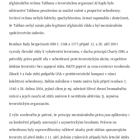
afghánského režimu Talibanu s teroristickou organizací Al Kajda bylo 
odstranění Talibanu považováno za součást nutné a proporční sebeobrany. 
Svržení režimu nebylo fakticky zpochybňováno, čemuž napomohla i skutečnost, 
že Taliban nebyl uznán jako legitimní afghánská vláda a byl mezinárodním 
společenstvím izolován.
Rezoluce Rady bezpečnosti OSN č. 1368 a 1373 přijaté 12. a 28. září 2001 
vyzvaly členské státy k vykořenění terorismu, v duchu principů Charty OSN, a 
potvrdily právo použít sílu v sebeobraně proti teroristickým akcím, respektive 
útokům teroristů i bez zapojení státu. NATO poprvé za svou existenci invokovalo 
článek 5 a řada států podpořila USA v protiteroristické kampani v rámci 
kolektivní sebeobrany. Dalším milníkem v tomto směru bylo přijetí rezoluce č. 
1540 z 28. dubna 2004, jejímž cílem je mj. zabránit šíření zbraní hromadného 
ničení a jejich nosičů od států směrem k nestátním aktérům, tj. zejména 
teroristickým organizacím.
Z výše uvedeného je patrné, že principy mezinárodního práva jsou aplikovány i 
na konkrétní případy související s asymetrickými hrozbami. Právem na 
sebeobranu byly ospravedlňovány některé zásahy proti státům sponzorujícím 
teroristy již před útoky z 11. září. Jedním z takových případů byly letecké útoky 