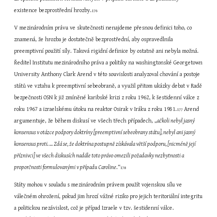
existence bezprostřední hrozby.
176
V mezinárodním právu ve skutečnosti nenajdeme přesnou definici toho, co 
znamená, že hrozba je dostatečně bezprostřední, aby ospravedlnila 
preemptivní použití síly. Taková rigidní definice by ostatně ani nebyla možná. 
Ředitel Institutu mezinárodního práva a politiky na washingtonské Georgetown 
University Anthony Clark Arend v této souvislosti analyzoval chování a postoje 
států ve vztahu k preemptivní sebeobraně, a využil přitom ukázky debat v Radě 
bezpečnosti OSN k již zmíněné karibské krizi z roku 1962, k šestidenní válce z 
roku 1967 a izraelskému útoku na reaktor Osirak v Iráku z roku 1981.
 Arend 
177
argumentuje, že během diskusí ve všech třech případech, „
ačkoli nebyl jasný 
konsensus v otázce podpory doktríny [preemptivní sebeobrany státu], nebyl ani jasný 
konsensus proti. … Zdá se, že doktrína postupně získávala větší podporu, [nicméně její 
příznivci] ve všech diskusích nadále toto právo omezili požadavky nezbytnosti a 
proporčnosti formulovanými v případu Caroline
.“
178
Státy mohou v souladu s mezinárodním právem použít vojenskou sílu ve 
válečném ohrožení, pokud jim hrozí vážné riziko pro jejich teritoriální integritu 
a politickou nezávislost, což je případ Izraele v tzv. šestidenní válce. 