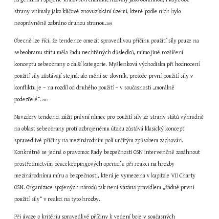
strany vnímaly jako klíčové znovuzískání území, které podle nich bylo 
neoprávněně zabráno druhou stranou.
209
Obecně lze říci, že tendence omezit spravedlivou příčinu použití síly pouze na 
sebeobranu státu měla řadu nechtěných důsledků, mimo jiné rozšíření 
konceptu sebeobrany o další kategorie. Myšlenková východiska při hodnocení 
použití síly zůstávají stejná, ale mění se slovník, protože první použití síly v 
konfliktu je – na rozdíl od druhého použití – v současnosti „morálně 
podezřelé“.
210
Navzdory tendenci zúžit právní rámec pro použití síly ze strany států výhradně 
na oblast sebeobrany proti ozbrojenému útoku zůstává klasický koncept 
spravedlivé příčiny na mezinárodním poli určitým způsobem zachován. 
Konkrétně se jedná o pravomoc Rady bezpečnosti OSN intervenčně zasáhnout 
prostřednictvím peacekeepingových operací a při reakci na hrozby 
mezinárodnímu míru a bezpečnosti, která je vymezena v kapitole VII Charty 
OSN. Organizace spojených národů tak není vázána pravidlem „žádné první 
použití síly“ v reakci na tyto hrozby.
Při úvaze o kritériu spravedlivé příčiny k vedení boje v současných 