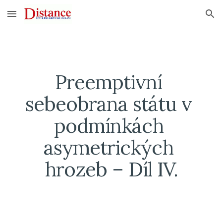
Skip to main content
Skip to navigation
Preemptivní 
sebeobrana státu v 
podmínkách 
asymetrických 
hrozeb – Díl IV.