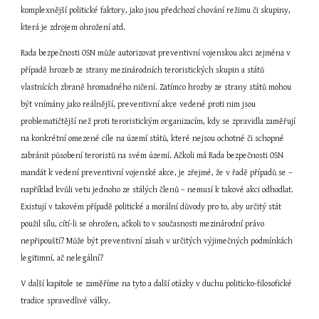
komplexnější politické faktory, jako jsou předchozí chování režimu či skupiny, 
která je zdrojem ohrožení atd.
Rada bezpečnosti OSN může autorizovat preventivní vojenskou akci zejména v 
případě hrozeb ze strany mezinárodních teroristických skupin a států 
vlastnících zbraně hromadného ničení. Zatímco hrozby ze strany států mohou 
být vnímány jako reálnější, preventivní akce vedené proti nim jsou 
problematičtější než proti teroristickým organizacím, kdy se zpravidla zaměřují 
na konkrétní omezené cíle na území států, které nejsou ochotné či schopné 
zabránit působení teroristů na svém území. Ačkoli má Rada bezpečnosti OSN 
mandát k vedení preventivní vojenské akce, je zřejmé, že v řadě případů se – 
například kvůli vetu jednoho ze stálých členů – nemusí k takové akci odhodlat. 
Existují v takovém případě politické a morální důvody pro to, aby určitý stát 
použil sílu, cítí-li se ohrožen, ačkoli to v současnosti mezinárodní právo 
nepřipouští? Může být preventivní zásah v určitých výjimečných podmínkách 
legitimní, ač nelegální?
V další kapitole se zaměříme na tyto a další otázky v duchu politicko-filosofické 
tradice spravedlivé války.