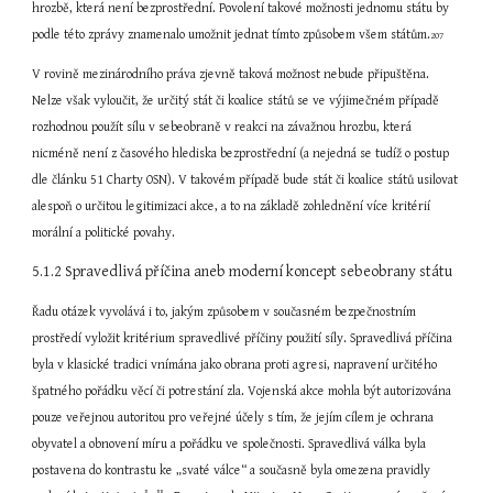
hrozbě, která není bezprostřední. Povolení takové možnosti jednomu státu by 
podle této zprávy znamenalo umožnit jednat tímto způsobem všem státům.
207
V rovině mezinárodního práva zjevně taková možnost nebude připuštěna. 
Nelze však vyloučit, že určitý stát či koalice států se ve výjimečném případě 
rozhodnou použít sílu v sebeobraně v reakci na závažnou hrozbu, která 
nicméně není z časového hlediska bezprostřední (a nejedná se tudíž o postup 
dle článku 51 Charty OSN). V takovém případě bude stát či koalice států usilovat 
alespoň o určitou legitimizaci akce, a to na základě zohlednění více kritérií 
morální a politické povahy.
5.1.2 Spravedlivá příčina aneb moderní koncept sebeobrany státu
Řadu otázek vyvolává i to, jakým způsobem v současném bezpečnostním 
prostředí vyložit kritérium spravedlivé příčiny použití síly. Spravedlivá příčina 
byla v klasické tradici vnímána jako obrana proti agresi, napravení určitého 
špatného pořádku věcí či potrestání zla. Vojenská akce mohla být autorizována 
pouze veřejnou autoritou pro veřejné účely s tím, že jejím cílem je ochrana 
obyvatel a obnovení míru a pořádku ve společnosti. Spravedlivá válka byla 
postavena do kontrastu ke „svaté válce“ a současně byla omezena pravidly 