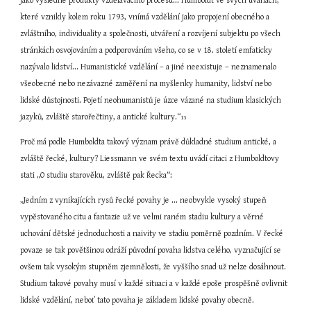
jako výsledné produkty vzdělávacího procesu... Humboldt ve svých úvahách, 
které vznikly kolem roku 1793, vnímá vzdělání jako propojení obecného a 
zvláštního, individuality a společnosti, utváření a rozvíjení subjektu po všech 
stránkách osvojováním a podporováním všeho, co se v 18. století emfaticky 
nazývalo lidství... Humanistické vzdělání – a jiné neexistuje – neznamenalo 
všeobecné nebo nezávazné zaměření na myšlenky humanity, lidství nebo 
lidské důstojnosti. Pojetí neohumanistů je úzce vázané na studium klasických 
jazyků, zvláště starořečtiny, a antické kultury.“
13
Proč má podle Humboldta takový význam právě důkladné studium antické, a 
zvláště řecké, kultury? Liessmann ve svém textu uvádí citaci z Humboldtovy 
stati „O studiu starověku, zvláště pak Řecka“:
„Jedním z vynikajících rysů řecké povahy je ... neobvykle vysoký stupeň 
vypěstovaného citu a fantazie už ve velmi raném stadiu kultury a věrné 
uchování dětské jednoduchosti a naivity ve stadiu poměrně pozdním. V řecké 
povaze se tak povětšinou odráží původní povaha lidstva celého, vyznačující se 
ovšem tak vysokým stupněm zjemnělosti, že vyššího snad už nelze dosáhnout. 
Studium takové povahy musí v každé situaci a v každé epoše prospěšně ovlivnit 
lidské vzdělání, neboť tato povaha je základem lidské povahy obecně. 