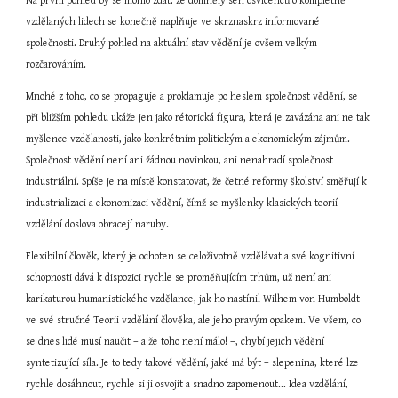
Na první pohled by se mohlo zdát, že domnělý sen osvícenců o kompletně 
vzdělaných lidech se konečně naplňuje ve skrznaskrz informované 
společnosti. Druhý pohled na aktuální stav vědění je ovšem velkým 
rozčarováním.
Mnohé z toho, co se propaguje a proklamuje po heslem společnost vědění, se 
při bližším pohledu ukáže jen jako rétorická figura, která je zavázána ani ne tak 
myšlence vzdělanosti, jako konkrétním politickým a ekonomickým zájmům. 
Společnost vědění není ani žádnou novinkou, ani nenahradí společnost 
industriální. Spíše je na místě konstatovat, že četné reformy školství směřují k 
industrializaci a ekonomizaci vědění, čímž se myšlenky klasických teorií 
vzdělání doslova obracejí naruby.
Flexibilní člověk, který je ochoten se celoživotně vzdělávat a své kognitivní 
schopnosti dává k dispozici rychle se proměňujícím trhům, už není ani 
karikaturou humanistického vzdělance, jak ho nastínil Wilhem von Humboldt 
ve své stručné Teorii vzdělání člověka, ale jeho pravým opakem. Ve všem, co 
se dnes lidé musí naučit – a že toho není málo! –, chybí jejich vědění 
syntetizující síla. Je to tedy takové vědění, jaké má být – slepenina, které lze 
rychle dosáhnout, rychle si ji osvojit a snadno zapomenout... Idea vzdělání, 