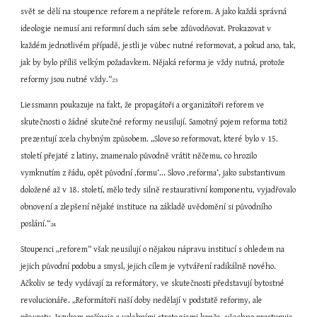
svět se dělí na stoupence reforem a nepřátele reforem. A jako každá správná 
ideologie nemusí ani reformní duch sám sebe zdůvodňovat. Prokazovat v 
každém jednotlivém případě, jestli je vůbec nutné reformovat, a pokud ano, tak, 
jak by bylo příliš velkým požadavkem. Nějaká reforma je vždy nutná, protože 
reformy jsou nutné vždy.“
23
Liessmann poukazuje na fakt, že propagátoři a organizátoři reforem ve 
skutečnosti o žádné skutečné reformy neusilují. Samotný pojem reforma totiž 
prezentují zcela chybným způsobem. „Sloveso reformovat, které bylo v 15. 
století přejaté z latiny, znamenalo původně vrátit něčemu, co hrozilo 
vymknutím z řádu, opět původní ‚formu‘... Slovo ‚reforma‘, jako substantivum 
doložené až v 18. století, mělo tedy silně restaurativní komponentu, vyjadřovalo 
obnovení a zlepšení nějaké instituce na základě uvědomění si původního 
poslání.“
24
Stoupenci „reforem“ však neusilují o nějakou nápravu institucí s ohledem na 
jejich původní podobu a smysl, jejich cílem je vytváření radikálně nového. 
Ačkoliv se tedy vydávají za reformátory, ve skutečnosti představují bytostné 
revolucionáře. „Reformátoři naší doby nedělají v podstatě reformy, ale 