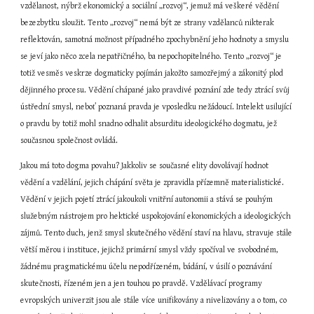
vzdělanost, nýbrž ekonomický a sociální „rozvoj“, jemuž má veškeré vědění 
bezezbytku sloužit. Tento „rozvoj“ nemá být ze strany vzdělanců nikterak 
reflektován, samotná možnost případného zpochybnění jeho hodnoty a smyslu 
se jeví jako něco zcela nepatřičného, ba nepochopitelného. Tento „rozvoj“ je 
totiž vesměs veskrze dogmaticky pojímán jakožto samozřejmý a zákonitý plod 
dějinného procesu. Vědění chápané jako pravdivé poznání zde tedy ztrácí svůj 
ústřední smysl, neboť poznaná pravda je vposledku nežádoucí. Intelekt usilující 
o pravdu by totiž mohl snadno odhalit absurditu ideologického dogmatu, jež 
současnou společnost ovládá.
Jakou má toto dogma povahu? Jakkoliv se současné elity dovolávají hodnot 
vědění a vzdělání, jejich chápání světa je zpravidla přízemně materialistické. 
Vědění v jejich pojetí ztrácí jakoukoli vnitřní autonomii a stává se pouhým 
služebným nástrojem pro hektické uspokojování ekonomických a ideologických 
zájmů. Tento duch, jenž smysl skutečného vědění staví na hlavu, stravuje stále 
větší měrou i instituce, jejichž primární smysl vždy spočíval ve svobodném, 
žádnému pragmatickému účelu nepodřízeném, bádání, v úsilí o poznávání 
skutečnosti, řízeném jen a jen touhou po pravdě. Vzdělávací programy 
evropských univerzit jsou ale stále více unifikovány a nivelizovány a o tom, co 