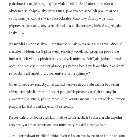
podrobnosti nás již nezajímají. Je však důležité, že i Platónem založená 
Akademie se chápala jako universitas, jako společenství lidí pro učení se a 
vyučování, ‚jehož duše‘ – jak říká Sókratés Platónovy Ústavy – ‚je vždy 
připravena ke skoku, aby uchopila celek a veškerenstvo, božské stejně jako 
lidské‘.“
10
Jak moudrá a vzletná slova! Představme si, jak by na ně asi reagovali dnešní 
manažeři vědění, kteří připravují jednotný vzdělávací program pro výuku 
humanitních věd na předních evropských universitách? Jak sjednotit obsah 
řečeného s duchem industrializace, jež patrně hodlá zcela ovládnout veškerý 
evropský vzdělanostní provoz, university nevyjímaje?
Jak uvidíme, stav soudobých západních univerzit opravdu začíná být velmi 
vážný. Nedojde-li k zásadní revizi panujících představ o náplní a smyslu 
univerzitního studia, pak se západní univerzity možná již v brzké době stanou 
pravými karikaturami ideje, z níž se zrodily.
Pieper dále promlouvá o základní lidské zkušenosti, jež stála u zrodu západní 
univerzity a která samotnou ideu univerzity zakládá a osmyslňuje:
„Lze ji formulovat přibližně takto: Duch má silou své bytnosti co činit s celkem 