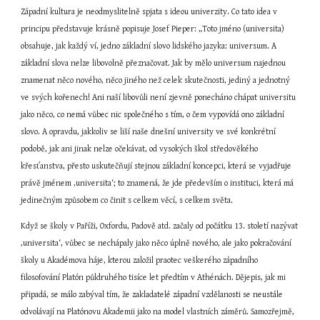
Západní kultura je neodmyslitelně spjata s ideou univerzity. Co tato idea v 
principu představuje krásně popisuje Josef Pieper: „Toto jméno (universita) 
obsahuje, jak každý ví, jedno základní slovo lidského jazyka: universum. A 
základní slova nelze libovolně přeznačovat. Jak by mělo universum najednou 
znamenat něco nového, něco jiného než celek skutečnosti, jediný a jednotný 
ve svých kořenech! Ani naší libovůli není zjevně ponecháno chápat universitu 
jako něco, co nemá vůbec nic společného s tím, o čem vypovídá ono základní 
slovo. A opravdu, jakkoliv se liší naše dnešní university ve své konkrétní 
podobě, jak ani jinak nelze očekávat, od vysokých škol středověkého 
křesťanstva, přesto uskutečňují stejnou základní koncepci, která se vyjadřuje 
právě jménem ‚universita‘; to znamená, že jde především o instituci, která má 
jedinečným způsobem co činit s celkem věcí, s celkem světa.
Když se školy v Paříži, Oxfordu, Padově atd. začaly od počátku 13. století nazývat 
‚universita‘, vůbec se nechápaly jako něco úplně nového, ale jako pokračování 
školy u Akadémova háje, kterou založil praotec veškerého západního 
filosofování Platón půldruhého tisíce let předtím v Athénách. Dějepis, jak mi 
připadá, se málo zabýval tím, že zakladatelé západní vzdělanosti se neustále 
odvolávají na Platónovu Akademii jako na model vlastních záměrů. Samozřejmě, 