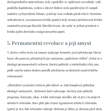
duchaprázdného materialismu, tedy vposledku ve společnost nesvobody. Lidé 
pozdního kapitalismu, vedeni a ideově školeni zcela pomýlenými (či naopak 
nadmíru vychytralými) elitami, využívají svou svobodu především k vlastnímu 
sebezotročení. Liessmannova kritika poměrů tedy nemusí představovat kritiku 
samotného principu klasické liberální teorie, ale může se jednat primárně o 
kritiku jejího dnešního zvulgarizovaného pojetí.
5. Permanentní revoluce a její smysl
V závěru svého textu Liessmann analyzuje fenomén, jenž představuje hlavní 
hnací sílu procesů, příznačných pro současnou „společnost vědění“. Jedná se o 
ideologii permanentních reforem. Dnešní politické a intelektuální elity jsou 
podle našeho autora doslova posedlé představou nezbytnosti nepřetržitého 
reformování:
„Abstraktní vyznávání reforem jako takové se stalo komplexní politickou 
ideologií současnosti... Reformní duch nahrazuje všechny jiné politické 
programy, koncepty, ideje. A také nahrazuje morálku. Jde už jen o to projevit 
odvahu k reformám. Dnes platí jako ctnost signalizovat ochotu k reformám, 
špatný je ten, kdo reformám vzdoruje. Reforma je dobro, je obranou před zlem, 