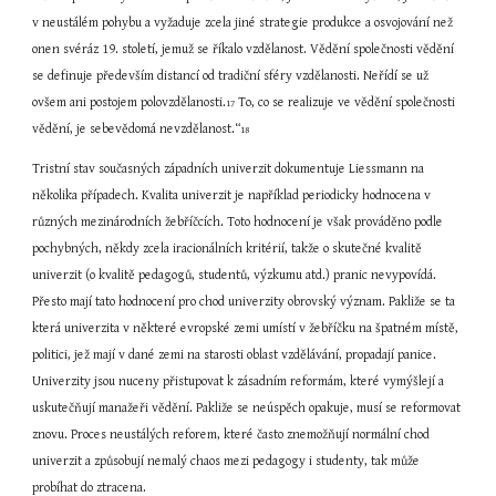
v neustálém pohybu a vyžaduje zcela jiné strategie produkce a osvojování než 
onen svéráz 19. století, jemuž se říkalo vzdělanost. Vědění společnosti vědění 
se definuje především distancí od tradiční sféry vzdělanosti. Neřídí se už 
ovšem ani postojem polovzdělanosti.
 To, co se realizuje ve vědění společnosti 
17
vědění, je sebevědomá nevzdělanost.“
18
Tristní stav současných západních univerzit dokumentuje Liessmann na 
několika případech. Kvalita univerzit je například periodicky hodnocena v 
různých mezinárodních žebříčcích. Toto hodnocení je však prováděno podle 
pochybných, někdy zcela iracionálních kritérií, takže o skutečné kvalitě 
univerzit (o kvalitě pedagogů, studentů, výzkumu atd.) pranic nevypovídá. 
Přesto mají tato hodnocení pro chod univerzity obrovský význam. Pakliže se ta 
která univerzita v některé evropské zemi umístí v žebříčku na špatném místě, 
politici, jež mají v dané zemi na starosti oblast vzdělávání, propadají panice. 
Univerzity jsou nuceny přistupovat k zásadním reformám, které vymýšlejí a 
uskutečňují manažeři vědění. Pakliže se neúspěch opakuje, musí se reformovat 
znovu. Proces neustálých reforem, které často znemožňují normální chod 
univerzit a způsobují nemalý chaos mezi pedagogy i studenty, tak může 
probíhat do ztracena.