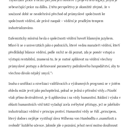
Taylorizace práce a běžící pás jsou jen některé z projevů této logiky, jiným je 
sebeurčující práce na dálku. Z této perspektivy je okamžitě zřejmé, že v 
současné době se neodehrává přechod od průmyslové společnosti ke 
společnosti vědění, ale právě naopak – vědění je prudkým tempem 
industrializováno.
Eufemisticky míněná hesla o společnosti vědění hovoří klamným jazykem. 
Mluví-li se o univerzitách jako o podnicích, které vedou manažeři vědění, kteří 
předkládají bilance vědění, podle nichž se dá poznat, zda je poměr vstupů a 
výstupů rentabilní, znamená to, že je nutné aplikovat na vědění všechny 
průmyslové postupy a definované parametry podnikového hospodářství, aby to 
všechno dávalo nějaký smysl.“
7
Snaha o unifikaci a nivelizaci vzdělávacích a výzkumných programů se v jistém 
ohledu může jevit jako pochopitelná, pokud se jedná o přírodní vědy.
 Působí 
8
však přímo destruktivně, je-li aplikována i na vědy humanitní. Bádání i výuka v 
oblasti humanitních věd totiž vyžadují zcela svébytné přístupy, jež se jakékoliv 
industrializaci vědění v principu protiví. Humanitní vědy se řídí „principem, 
který dodnes nejlépe vystihují slova Wilhema von Humbodlta o ‚osamělosti a 
svobodě‘ každého učence. Jakmile jde o poznání, jehož není možno dosáhnout 