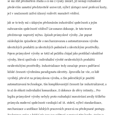
se má stát předmětem studia a co má z výuky zmizet, již nemají rozhodovat 
především samotní představitelé univerzit, nýbrž zástupci nové profesní kasty, 
jež v současnosti zažívá úžasný rozkvět: manažeři vědění.
Jak se to tedy má s údajným překonáním industriální společnosti a jejím 
nahrazením společností vědění? Liessmann dokazuje, že tato teorie 
představuje naprostý mýtus. Způsob průmyslové výroby „lze popsat 
následujícím způsobem: Jde o mechanizovanou a automatizovanou výrobu 
identických produktů za identických podmínek a identickými prostředky. 
Pojem průmyslové výroby se totiž od počátku chápal jako protiklad rukodělné 
výroby, která spočívala v individuální výrobě neidentických produktů 
neidentickými prostředky. Industrializace tedy označuje proces podřízení 
lidské činnosti výrobnímu paradigmatu identity. Zpravidla lze vše, co lidé 
vyrábějí, převést na průmyslovou výrobu, a čím pokročilejší je použitá 
automatizovaná technologie, tím komplikovanější činnosti lze industrializovat, a 
to až do oblasti individuální komunikace, či dokonce do sféry intimity... Pro 
logiku průmyslové výroby nebyly proto rozhodující monstrózní areály těžkého 
průmyslu moderní společnosti vznikající od 18. století, nýbrž standardizace, 
mechanizace a unifikace lidských pracovních procesů na předepsané postupy. 