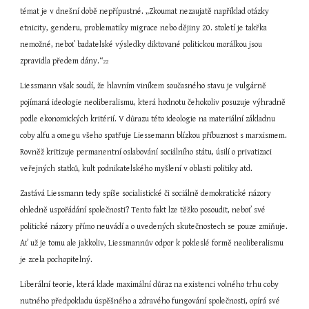
témat je v dnešní době nepřípustné. „Zkoumat nezaujatě například otázky 
etnicity, genderu, problematiky migrace nebo dějiny 20. století je takřka 
nemožné, neboť badatelské výsledky diktované politickou morálkou jsou 
zpravidla předem dány.“
22
Liessmann však soudí, že hlavním viníkem současného stavu je vulgárně 
pojímaná ideologie neoliberalismu, která hodnotu čehokoliv posuzuje výhradně 
podle ekonomických kritérií. V důrazu této ideologie na materiální základnu 
coby alfu a omegu všeho spatřuje Liessemann blízkou příbuznost s marxismem. 
Rovněž kritizuje permanentní oslabování sociálního státu, úsilí o privatizaci 
veřejných statků, kult podnikatelského myšlení v oblasti politiky atd.
Zastává Liessmann tedy spíše socialistické či sociálně demokratické názory 
ohledně uspořádání společnosti? Tento fakt lze těžko posoudit, neboť své 
politické názory přímo neuvádí a o uvedených skutečnostech se pouze zmiňuje. 
Ať už je tomu ale jakkoliv, Liessmannův odpor k pokleslé formě neoliberalismu 
je zcela pochopitelný.
Liberální teorie, která klade maximální důraz na existenci volného trhu coby 
nutného předpokladu úspěšného a zdravého fungování společnosti, opírá své 