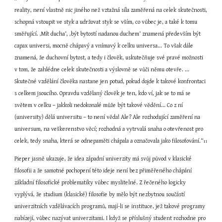
reality, není vlastně nic jiného než vztažná síla zaměřená na celek skutečnosti, 
schopná vstoupit ve styk a udržovat styk se vším, co vůbec je, a také k tomu 
směřující. ‚Mít ducha‘, ‚být bytostí nadanou duchem‘ znamená především být 
capax universi, mocně chápavý a vnímavý k celku universa... To však dále 
znamená, že duchovní bytost, a tedy i člověk, uskutečňuje své pravé možnosti 
v tom, že zahlédne celek skutečnosti a výslovně se vůči němu otevře. ... 
Skutečné vzdělání člověka nastane jen potud, pokud dojde k takové konfrontaci 
s celkem jsoucího. Opravdu vzdělaný člověk je ten, kdo ví, jak se to má se 
světem v celku – jakkoli nedokonalé může být takové vědění... Co z ní 
(university) dělá universitu – to není věda! Ale? Ale rozhodující zaměření na 
universum, na veškerenstvo věcí; rozhodná a vytrvalá snaha o otevřenost pro 
celek, tedy snaha, která se odnepaměti chápala a označovala jako filosofování.“
11
Pieper jasně ukazuje, že idea západní univerzity má svůj původ v klasické 
filosofii a že samotné pochopení této ideje není bez přiměřeného chápání 
základní filosofické problematiky vůbec myslitelné. Z řečeného logicky 
vyplývá, že studium (klasické) filosofie by mělo být nezbytnou součástí 
univerzitních vzdělávacích programů, mají-li se instituce, jež takové programy 
nabízejí, vůbec nazývat univerzitami. I když se příslušný student rozhodne pro 