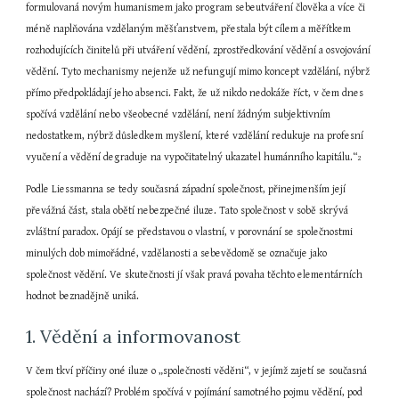
formulovaná novým humanismem jako program sebeutváření člověka a více či 
méně naplňována vzdělaným měšťanstvem, přestala být cílem a měřítkem 
rozhodujících činitelů při utváření vědění, zprostředkování vědění a osvojování 
vědění. Tyto mechanismy nejenže už nefungují mimo koncept vzdělání, nýbrž 
přímo předpokládají jeho absenci. Fakt, že už nikdo nedokáže říct, v čem dnes 
spočívá vzdělání nebo všeobecné vzdělání, není žádným subjektivním 
nedostatkem, nýbrž důsledkem myšlení, které vzdělání redukuje na profesní 
vyučení a vědění degraduje na vypočitatelný ukazatel humánního kapitálu.“
2
Podle Liessmanna se tedy současná západní společnost, přinejmenším její 
převážná část, stala obětí nebezpečné iluze. Tato společnost v sobě skrývá 
zvláštní paradox. Opájí se představou o vlastní, v porovnání se společnostmi 
minulých dob mimořádné, vzdělanosti a sebevědomě se označuje jako 
společnost vědění. Ve skutečnosti jí však pravá povaha těchto elementárních 
hodnot beznadějně uniká.
1. Vědění a informovanost
V čem tkví příčiny oné iluze o „společnosti věděni“, v jejímž zajetí se současná 
společnost nachází? Problém spočívá v pojímání samotného pojmu vědění, pod 