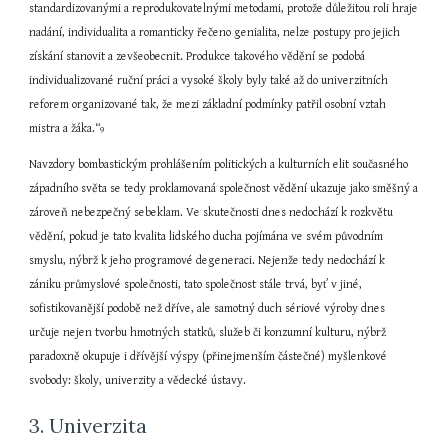
standardizovanými a reprodukovatelnými metodami, protože důležitou roli hraje 
nadání, individualita a romanticky řečeno genialita, nelze postupy pro jejich 
získání stanovit a zevšeobecnit. Produkce takového vědění se podobá 
individualizované ruční práci a vysoké školy byly také až do univerzitních 
reforem organizované tak, že mezi základní podmínky patřil osobní vztah 
mistra a žáka.“
9
Navzdory bombastickým prohlášením politických a kulturních elit současného 
západního světa se tedy proklamovaná společnost vědění ukazuje jako směšný a 
zároveň nebezpečný sebeklam. Ve skutečnosti dnes nedochází k rozkvětu 
vědění, pokud je tato kvalita lidského ducha pojímána ve svém původním 
smyslu, nýbrž k jeho programové degeneraci. Nejenže tedy nedochází k 
zániku průmyslové společnosti, tato společnost stále trvá, byť v jiné, 
sofistikovanější podobě než dříve, ale samotný duch sériové výroby dnes 
určuje nejen tvorbu hmotných statků, služeb či konzumní kulturu, nýbrž 
paradoxně okupuje i dřívější výspy (přinejmenším částečné) myšlenkové 
svobody: školy, univerzity a vědecké ústavy.
3. Univerzita