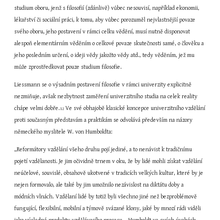
studium oboru, jenž s filosofií (zdánlivě) vůbec nesouvisí, například ekonomii, 
lékařství či sociální práci, k tomu, aby vůbec porozuměl nejvlastnější povaze 
svého oboru, jeho postavení v rámci celku vědění, musí nutně disponovat 
alespoň elementárním věděním o celkové povaze skutečnosti samé, o člověku a 
jeho posledním určení, o ideji vědy jakožto vědy atd., tedy věděním, jež mu 
může zprostředkovat pouze studium filosofie.
Liessmann se o výsadním postavení filosofie v rámci univerzity explicitně 
nezmiňuje, avšak nezbytnost zaměření univerzitního studia na celek reality 
chápe velmi dobře.
 Ve své obhajobě klasické koncepce univerzitního vzdělání 
12
proti současným představám a praktikám se odvolává především na názory 
německého myslitele W. von Humboldta:
„Reformátory vzdělání všeho druhu pojí jediné, a to nenávist k tradičnímu 
pojetí vzdělanosti. Je jim očividně trnem v oku, že by lidé mohli získat vzdělání 
neúčelové, souvislé, obsahově ukotvené v tradicích velkých kultur, které by je 
nejen formovalo, ale také by jim umožnilo nezávislost na diktátu doby a 
módních vlnách. Vzdělaní lidé by totiž byli všechno jiné než bezproblémově 
fungující, flexibilní, mobilní a týmově svázané klony, jaké by mnozí rádi viděli 