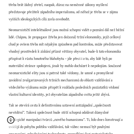
třeba brát žádný zřetel, naopak, důraz na neměnné zákony myšlení 
představuje přežitek západního imperialismu, od něhož je třeba se v zájmu 
vyšších ideologických cílů zcela osvobodit.
Neomarxističtí intelektuálové jsou možná schopni vidět o poznání dál než běžní 
lidé. Chápou, že propagace (třeba jen dočasná) tržní ekonomiky, jejíž celkový 
chod je ovšem třeba mít nějakým způsobem pod kontrolou, může představovat 
vhodný prostředek k získání přízně většiny obyvatel, bude-li tato ekonomika 
přispívat k růstu hmotného blahobytu – jde přeci i o to, aby lidé byli po 
materiální stránce spokojeni, jinak by mohlo docházet k nepokojům. Současné 
neomarxistické elity jsou si patrně také vědomy, že umné a promyšlené 
zavádění zvulgarizovaných tržních mechanismů do oblasti vzdělávání a 
vědeckého výzkumu může přispět k rozkladu posledních pozůstatků vědomí 
vlastní kulturní identity, jež obyvatelům západního světa ještě zbývá.
Tak se otevírá cesta k definitivnímu ustavení antizápadní „společnosti 
nevědění“. Taková společnost bude stěží schopná odolávat důmyslné 
ideologické manipulaci tvůrců „nového humanismu“. Ti, kdo dnes konstruují a 
uvádějí do pohybu politiku vzdělávání, tak vůbec nemusí být pouhými 