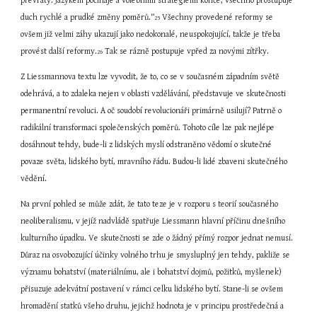
převraty. Jazykem počínaje a volebními strategiemi konče, všechno prostupuje 
duch rychlé a prudké změny poměrů.“
 Všechny provedené reformy se 
25
ovšem již velmi záhy ukazují jako nedokonalé, neuspokojující, takže je třeba 
provést další reformy.
 Tak se rázně postupuje vpřed za novými zítřky.
26
Z Liessmannova textu lze vyvodit, že to, co se v současném západním světě 
odehrává, a to zdaleka nejen v oblasti vzdělávání, představuje ve skutečnosti 
permanentní revoluci. A oč soudobí revolucionáři primárně usilují? Patrně o 
radikální transformaci společenských poměrů. Tohoto cíle lze pak nejlépe 
dosáhnout tehdy, bude-li z lidských myslí odstraněno vědomí o skutečné 
povaze světa, lidského bytí, mravního řádu. Budou-li lidé zbaveni skutečného 
vědění.
Na první pohled se může zdát, že tato teze je v rozporu s teorií současného 
neoliberalismu, v jejíž nadvládě spatřuje Liessmann hlavní příčinu dnešního 
kulturního úpadku. Ve skutečnosti se zde o žádný přímý rozpor jednat nemusí. 
Důraz na osvobozující účinky volného trhu je smysluplný jen tehdy, pakliže se 
významu bohatství (materiálnímu, ale i bohatství dojmů, požitků, myšlenek) 
přisuzuje adekvátní postavení v rámci celku lidského bytí. Stane-li se ovšem 
hromadění statků všeho druhu, jejichž hodnota je v principu prostředečná a 