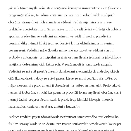
Jak se k těmto myšlenkám staví současné koncepce univerzitních vzdělávacích 
programů? Zdá se, že jediné kritérium přijatelnosti jednotlivých studijních 
oborů ze strany dnešních manažerů vědění představuje míra jejich ryze 
praktické upotřebitelnosti. Smysl univerzitního vzdělávání v dřívějších dobách 
spočíval především ve vzdělání samotném, ve vědění jakožto pravdivém 
poznání, díky němuž lidský jedinec dospívá k intelektuálnímu a mravnímu 
povznesení. Vzdělání mělo člověka mimo jiné utvrzovat ve vědomí vlastní 
svobody a autonomie, principiální nezávislosti myšlení a jednání na jakýchkoliv 
vnějších, determinujících faktorech. V současnosti je tomu zcela naopak. 
Vzdělání se má stát prostředkem k dosahování ekonomických a ideologických 
cílů. Ikonou dnešní doby se stává praxe, které se musí podřídit vše: „Vše, co 
nějak nesouvisí s praxí a není jí obroušené, se vůbec nemusí učit. Proto taková 
nenávist k oborům, v nichž lze poznat a procvičit formy myšlení, oborům, které 
nemají žádný bezprostřední vztah k praxi, tedy klasická filologie, filosofie, 
matematika, klasická literatura, umění a hudba.“
16
Zatímco tradiční pojetí zdůrazňovalo nezbytnost samostatného myšlenkového 
úsilí ze strany každého studenta, pro tvůrce současných vzdělávacích koncepcí 