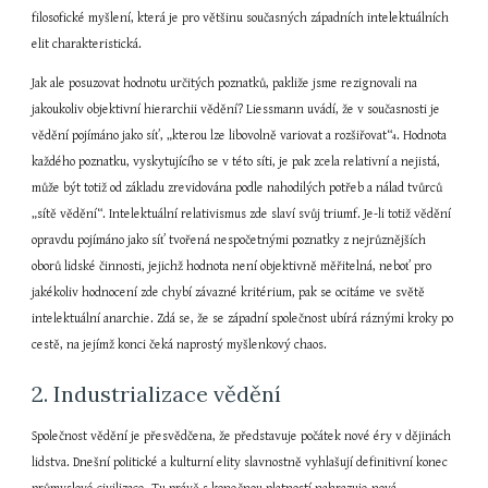
filosofické myšlení, která je pro většinu současných západních intelektuálních 
elit charakteristická.
Jak ale posuzovat hodnotu určitých poznatků, pakliže jsme rezignovali na 
jakoukoliv objektivní hierarchii vědění? Liessmann uvádí, že v současnosti je 
vědění pojímáno jako síť, „kterou lze libovolně variovat a rozšiřovat“
. Hodnota 
4
každého poznatku, vyskytujícího se v této síti, je pak zcela relativní a nejistá, 
může být totiž od základu zrevidována podle nahodilých potřeb a nálad tvůrců 
„sítě vědění“. Intelektuální relativismus zde slaví svůj triumf. Je-li totiž vědění 
opravdu pojímáno jako síť tvořená nespočetnými poznatky z nejrůznějších 
oborů lidské činnosti, jejichž hodnota není objektivně měřitelná, neboť pro 
jakékoliv hodnocení zde chybí závazné kritérium, pak se ocitáme ve světě 
intelektuální anarchie. Zdá se, že se západní společnost ubírá ráznými kroky po 
cestě, na jejímž konci čeká naprostý myšlenkový chaos.
2. Industrializace vědění
Společnost vědění je přesvědčena, že představuje počátek nové éry v dějinách 
lidstva. Dnešní politické a kulturní elity slavnostně vyhlašují definitivní konec 