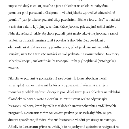
implicitně dotýká celku jsoucího a jen s ohledem na celek lze nabytému 
poznatku plně porozumět. Chápeme-li vědění jakožto „pravdivé odůvodněné 
poznání“, pak je takové poznání vždy poznáním něčeho a toto „něco“ se nachází 
v určitém vztahu k jiným jsoucnům. Každé jsoucno pak zaujímá určité místo v 
řádu skutečnosti, takže abychom poznali, jaké místo takovému jsoucnu v rámci 
skutečnosti náleží, musíme znát i povahu jejího řádu. Bez povědomí o 
elementární struktuře reality jakožto celku, jehož je zkoumaná věc vždy 
součástí, nám totiž tato věc zůstává ve své podstatě nesrozumitelnou. Navzdory 
sebedůvěrnější „znalosti“ nám beznadějně uniká její nejhlubší (ontologická) 
povaha.
Filosofické poznání je pochopitelně nezbytné i k tomu, abychom mohli 
smysluplně stanovit závazná kritéria pro posuzování významu určitých 
poznatků či celých vědních disciplín pro lidský život. Jen s ohledem na základní 
filosofické vědění o světě a člověku lze totiž ustavit realitě odpovídající 
hierarchii vědění, která by měla v základech určovat charakter vzdělávacích 
programů. Liessmann v této souvislosti poukazuje na neblahý fakt, že pro 
dnešní společnost již žádná závazná hierarchie vědění prakticky neexistuje. 
Ačkoliv to Liessmann přímo neuvádí, je to nepochybně způsobeno rezignací na 