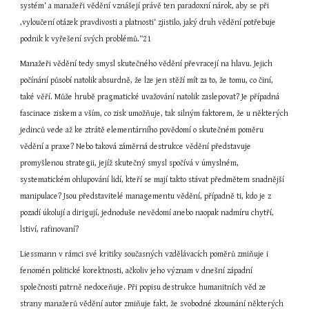
systém‘ a manažeři vědění vznášejí právě ten paradoxní nárok, aby se při 
‚vyloučení otázek pravdivosti a platnosti‘ zjistilo, jaký druh vědění potřebuje 
podnik k vyřešení svých problémů.“21
Manažeři vědění tedy smysl skutečného vědění převracejí na hlavu. Jejich 
počínání působí natolik absurdně, že lze jen stěží mít za to, že tomu, co činí, 
také věří. Může hrubě pragmatické uvažování natolik zaslepovat? Je případná 
fascinace ziskem a vším, co zisk umožňuje, tak silným faktorem, že u některých 
jedinců vede až ke ztrátě elementárního povědomí o skutečném poměru 
vědění a praxe? Nebo taková záměrná destrukce vědění představuje 
promyšlenou strategii, jejíž skutečný smysl spočívá v úmyslném, 
systematickém ohlupování lidí, kteří se mají takto stávat předmětem snadnější 
manipulace? Jsou představitelé managementu vědění, případně ti, kdo je z 
pozadí úkolují a dirigují, jednoduše nevědomí anebo naopak nadmíru chytří, 
lstiví, rafinovaní?
Liessmann v rámci své kritiky současných vzdělávacích poměrů zmiňuje i 
fenomén politické korektnosti, ačkoliv jeho význam v dnešní západní 
společnosti patrně nedoceňuje. Při popisu destrukce humanitních věd ze 
strany manažerů vědění autor zmiňuje fakt, že svobodné zkoumání některých 