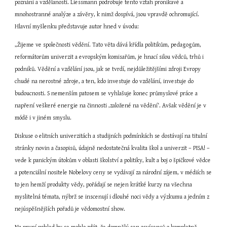
poznání a vzdělanosti. Liessmann podrobuje tento vztah pronikavé a 
mnohostranné analýze a závěry, k nimž dospívá, jsou vpravdě ochromující. 
Hlavní myšlenku představuje autor hned v úvodu:
„Žijeme ve společnosti vědění. Tato věta dává křídla politikům, pedagogům, 
reformátorům univerzit a evropským komisařům, je hnací silou vědců, trhů i 
podniků. Vědění a vzdělání jsou, jak se tvrdí, nejdůležitějšími zdroji Evropy 
chudé na nerostné zdroje, a ten, kdo investuje do vzdělání, investuje do 
budoucnosti. S nemenším patosem se vyhlašuje konec průmyslové práce a 
napření veškeré energie na činnosti ‚založené na vědění‘. Avšak vědění je v 
módě i v jiném smyslu.
Diskuse o elitních univerzitách a studijních podmínkách se dostávají na titulní 
stránky novin a časopisů, údajně nedostatečná kvalita škol a univerzit – PISA! – 
vede k panickým útokům v oblasti školství a politiky, kult a boj o špičkové vědce 
a potenciální nositele Nobelovy ceny se vydávají za národní zájem, v médiích se 
to jen hemží produkty vědy, pořádají se nejen krátké kurzy na všechna 
myslitelná témata, nýbrž se inscenují i dlouhé noci vědy a výzkumu a jedním z 
nejúspěšnějších pořadů je vědomostní show.