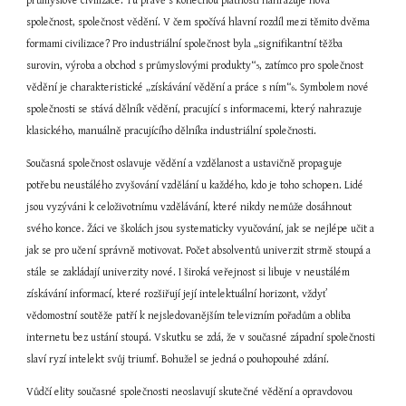
průmyslové civilizace. Tu právě s konečnou platností nahrazuje nová 
společnost, společnost vědění. V čem spočívá hlavní rozdíl mezi těmito dvěma 
formami civilizace? Pro industriální společnost byla „signifikantní těžba 
surovin, výroba a obchod s průmyslovými produkty“
, zatímco pro společnost 
5
vědění je charakteristické „získávání vědění a práce s ním“
. Symbolem nové 
6
společnosti se stává dělník vědění, pracující s informacemi, který nahrazuje 
klasického, manuálně pracujícího dělníka industriální společnosti.
Současná společnost oslavuje vědění a vzdělanost a ustavičně propaguje 
potřebu neustálého zvyšování vzdělání u každého, kdo je toho schopen. Lidé 
jsou vyzýváni k celoživotnímu vzdělávání, které nikdy nemůže dosáhnout 
svého konce. Žáci ve školách jsou systematicky vyučování, jak se nejlépe učit a 
jak se pro učení správně motivovat. Počet absolventů univerzit strmě stoupá a 
stále se zakládají univerzity nové. I široká veřejnost si libuje v neustálém 
získávání informací, které rozšiřují její intelektuální horizont, vždyť 
vědomostní soutěže patří k nejsledovanějším televizním pořadům a obliba 
internetu bez ustání stoupá. Vskutku se zdá, že v současné západní společnosti 
slaví ryzí intelekt svůj triumf. Bohužel se jedná o pouhopouhé zdání.
Vůdčí elity současné společnosti neoslavují skutečné vědění a opravdovou 