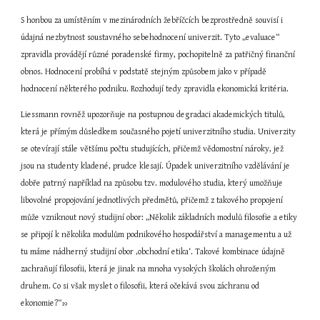
S honbou za umístěním v mezinárodních žebříčcích bezprostředně souvisí i 
údajná nezbytnost soustavného sebehodnocení univerzit. Tyto „evaluace“ 
zpravidla provádějí různé poradenské firmy, pochopitelně za patřičný finanční 
obnos. Hodnocení probíhá v podstatě stejným způsobem jako v případě 
hodnocení některého podniku. Rozhodují tedy zpravidla ekonomická kritéria.
Liessmann rovněž upozorňuje na postupnou degradaci akademických titulů, 
která je přímým důsledkem současného pojetí univerzitního studia. Univerzity 
se otevírají stále většímu počtu studujících, přičemž vědomostní nároky, jež 
jsou na studenty kladené, prudce klesají. Úpadek univerzitního vzdělávání je 
dobře patrný například na způsobu tzv. modulového studia, který umožňuje 
libovolné propojování jednotlivých předmětů, přičemž z takového propojení 
může vzniknout nový studijní obor: „Několik základních modulů filosofie a etiky 
se připojí k několika modulům podnikového hospodářství a managementu a už 
tu máme nádherný studijní obor ‚obchodní etika‘. Takové kombinace údajně 
zachraňují filosofii, která je jinak na mnoha vysokých školách ohroženým 
druhem. Co si však myslet o filosofii, která očekává svou záchranu od 
ekonomie?“
19