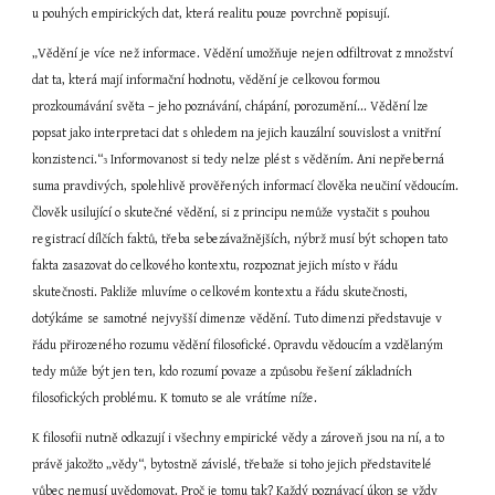
u pouhých empirických dat, která realitu pouze povrchně popisují.
„Vědění je více než informace. Vědění umožňuje nejen odfiltrovat z množství 
dat ta, která mají informační hodnotu, vědění je celkovou formou 
prozkoumávání světa – jeho poznávání, chápání, porozumění... Vědění lze 
popsat jako interpretaci dat s ohledem na jejich kauzální souvislost a vnitřní 
konzistenci.“
 Informovanost si tedy nelze plést s věděním. Ani nepřeberná 
3
suma pravdivých, spolehlivě prověřených informací člověka neučiní vědoucím. 
Člověk usilující o skutečné vědění, si z principu nemůže vystačit s pouhou 
registrací dílčích faktů, třeba sebezávažnějších, nýbrž musí být schopen tato 
fakta zasazovat do celkového kontextu, rozpoznat jejich místo v řádu 
skutečnosti. Pakliže mluvíme o celkovém kontextu a řádu skutečnosti, 
dotýkáme se samotné nejvyšší dimenze vědění. Tuto dimenzi představuje v 
řádu přirozeného rozumu vědění filosofické. Opravdu vědoucím a vzdělaným 
tedy může být jen ten, kdo rozumí povaze a způsobu řešení základních 
filosofických problému. K tomuto se ale vrátíme níže.
K filosofii nutně odkazují i všechny empirické vědy a zároveň jsou na ní, a to 
právě jakožto „vědy“, bytostně závislé, třebaže si toho jejich představitelé 
vůbec nemusí uvědomovat. Proč je tomu tak? Každý poznávací úkon se vždy 