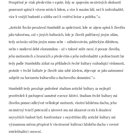
Prospěšné je však především v epoše, kdy se spojením nesčetných okolností 
pozornost upíná k věcem místo k lidem, a více k masám lidí, než k individualitě, 
více k vnější hodnotě a užitku než k vnitřní kráse a požitku.“
14
„Antické Řecko považoval Humboldt za společnost, kde se zájem upíná k člověku 
jako takovému, což v jiných kulturách, kde je člověk podřízený jiným silám, 
tedy určován něčím jiným mimo sebe – náboženstvím, politickým diktátem, 
nebo v moderní době ekonomikou – už v takové míře není. O povaze člověka, 
jeho možnostech a hranicích a především o jeho individualitě a jedinečnosti lze 
tedy podle Humboldta získat na příkladech řecké kultury rozhodující vědomosti, 
protože v řecké kultuře je člověk sám sobě účelem, objevuje se jako autonomní 
subjekt na horizontu kulturního a duchovního zkoumání.“
15
Humboldt tedy považuje podrobné studium antické kultury za nejlepší 
prostředek k pochopení samotné esence lidství. Studium řecké kultury má 
člověku pomoci odkrývat velkolepé možnosti, vlastní lidskému duchu, jeho 
nezměrný tvůrčí potenciál a zároveň mu má ukazovat cestu k dosažení 
nejvyšších hodnot bytí. Konfrontace s největšími díly antické kultury má 
významnou měrou přispívat k všestranné kultivaci lidského ducha v rovině 
intelektuální i mravní.