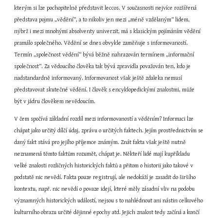
kterým si lze pochopitelně představit leccos. V současnosti nejvíce rozšířená 
představa pojmu „vědění“, a to nikoliv jen mezi „méně vzdělaným“ lidem, 
nýbrž i mezi mnohými absolventy univerzit, má s klasickým pojímáním vědění 
pramálo společného. Vědění se dnes obvykle zaměňuje s informovaností. 
Termín „společnost vědění“ bývá běžně nahrazován termínem „informační 
společnost“. Za vědoucího člověka tak bývá zpravidla považován ten, kdo je 
nadstandardně informovaný. Informovanost však ještě zdaleka nemusí 
představovat skutečné vědění. I člověk s encyklopedickými znalostmi, může 
být v jádru člověkem nevědoucím.
V čem spočívá základní rozdíl mezi informovaností a věděním? Informaci lze 
chápat jako určitý dílčí údaj, zprávu o určitých faktech. Jejím prostřednictvím se 
daný fakt stává pro jejího příjemce známým. Znát fakta však ještě nutně 
neznamená těmto faktům rozumět, chápat je. Někteří lidé mají kupříkladu 
velké znalosti rozličných historických faktů a přitom o historii jako takové v 
podstatě nic nevědí. Fakta pouze registrují, ale nedokáží je zasadit do širšího 
kontextu, např. nic nevědí o povaze idejí, které měly zásadní vliv na podobu 
významných historických událostí, nejsou s to nahlédnout ani nástin celkového 
kulturního obrazu určité dějinné epochy atd. Jejich znalost tedy začíná a končí 