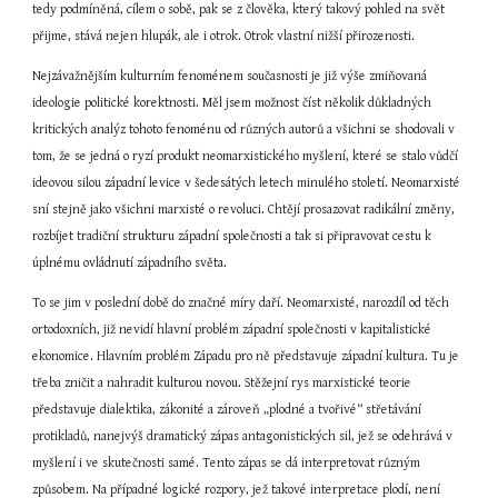
tedy podmíněná, cílem o sobě, pak se z člověka, který takový pohled na svět 
přijme, stává nejen hlupák, ale i otrok. Otrok vlastní nižší přirozenosti.
Nejzávažnějším kulturním fenoménem současnosti je již výše zmiňovaná 
ideologie politické korektnosti. Měl jsem možnost číst několik důkladných 
kritických analýz tohoto fenoménu od různých autorů a všichni se shodovali v 
tom, že se jedná o ryzí produkt neomarxistického myšlení, které se stalo vůdčí 
ideovou silou západní levice v šedesátých letech minulého století. Neomarxisté 
sní stejně jako všichni marxisté o revoluci. Chtějí prosazovat radikální změny, 
rozbíjet tradiční strukturu západní společnosti a tak si připravovat cestu k 
úplnému ovládnutí západního světa.
To se jim v poslední době do značné míry daří. Neomarxisté, narozdíl od těch 
ortodoxních, již nevidí hlavní problém západní společnosti v kapitalistické 
ekonomice. Hlavním problém Západu pro ně představuje západní kultura. Tu je 
třeba zničit a nahradit kulturou novou. Stěžejní rys marxistické teorie 
představuje dialektika, zákonité a zároveň „plodné a tvořivé“ střetávání 
protikladů, nanejvýš dramatický zápas antagonistických sil, jež se odehrává v 
myšlení i ve skutečnosti samé. Tento zápas se dá interpretovat různým 
způsobem. Na případné logické rozpory, jež takové interpretace plodí, není 