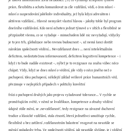
je taková samostatnost zcela nežádoucí: „Ti, co vyhlašují schopnost týmové 
práce, flexibilitu a ochotu komunikovat za cíle vzdělání, vědí, o čem mluví – 
mluví o suspendování jakékoliv individuality, jež byla kdysi adresátem i 
aktérem vzdělání... Hlavně nemyslet vlastní hlavou – jakoby tohle byl program 
dnešního vzdělávání. Kdo není ochoten jednat týmově a v sítích a flexibilně se 
přizpůsobit všemu, co se vyžaduje – mimochodem lidé nic nevyžadují, vždycky 
je to jen trh, globalizace nebo rovnou budoucnost –, už nemá šanci dostát 
nárokům společnosti vědění... Nevzdělanost dnes ... není intelektuálním 
deficitem, nedostatečnou informovaností, deficitem kognitivní kompetence – i 
když i to bude nadále existovat –, nýbrž je to rezignace na snahu vůbec něco 
chápat. Vždy, když se dnes mluví o vědění, jde vždy o něco jiného než o 
pochopení. Idea pochopení, někdejší základ veškeré práce humanitních věd, 
přezimuje v nejlepších případech v politicky korektní
frázi o pochopení druhých jako projevu vyžadované tolerance... V rychle se 
proměňujícím světě, v němž se kvalifikace, kompetence a obsahy vědění 
údajně stále mění, se ‚nevzdělanost‘, tedy rezignace na závazné duchovní 
tradice a klasické vzdělání, stala ctností, která jednotlivci umožňuje rychle, 
flexibilně a bez zatížení ‚vzdělanostním balastem‘ reagovat na neustále se 
měnící požadavky trhu. Ve společnosti vědění, jak neustále slyšíme, je i vědění 