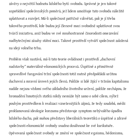
závěry o největší hodnotu lidského bytí: svobodu. Správné je jen takové 
uspořádání společenských poměrů, jež lidem umožňuje tuto svobodu náležitě 
uplatňovat a rozvíjet. Má-li společnost patřičně vzkvétat, pak je jí třeba 
takového prostředí, kde budou její členové moci svobodně uplatňovat svou 
tvůrčí iniciativu, aniž budou ve své mnohostranné činorodosti omezování 
nadbytečnými zásahy státní moci. Takové prostředí vytváří společnost založená 
na ideji volného trhu.
Problém však nastává, má-li tato teorie ovládnout i prostředí „duchovní 
nadstavby“ materiálně-ekonomických procesů. Úspěšné a přiměřeně 
spravedlivé fungování tržní společnosti totiž nutně předpokládá určitou 
duchovní a mravní úroveň jejích členů. Pakliže si lidé žijící v tržním kapitalismu 
nadále nejsou vědomi svého základního životního určení, pakliže nechápou, že 
hromadění hmotných statků nikdy nemůže být samo o sobě cílem, nýbrž 
pouhým prostředkem k realizaci vznešenějších zájmů, že tedy soudobá, médii 
proklamovaná ideologie konzumu představuje symptom nebývalého úpadku 
lidského ducha, pak mohou představy liberálních teoretiků o úspěšné a zdravé 
společnosti ekonomické svobody snadno dosáhnout ke své karikatuře. 
Opěvovaná společnost svobody se změní ve společnost egoismu, hédonismu, 