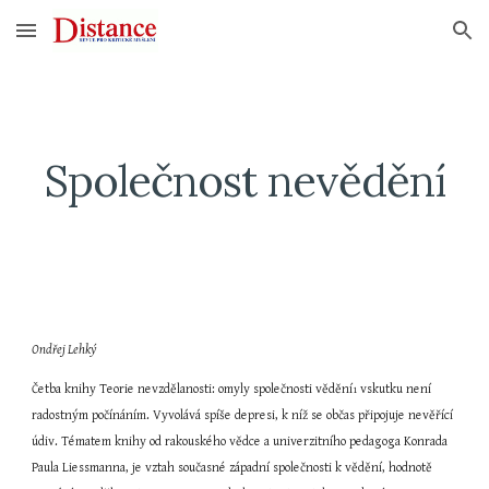
Skip to main content
Skip to navigation
Společnost nevědění
Ondřej Lehký
Četba knihy Teorie nevzdělanosti: omyly společnosti vědění
 vskutku není 
1
radostným počínáním. Vyvolává spíše depresi, k níž se občas připojuje nevěřící 
údiv. Tématem knihy od rakouského vědce a univerzitního pedagoga Konrada 
Paula Liessmanna, je vztah současné západní společnosti k vědění, hodnotě 