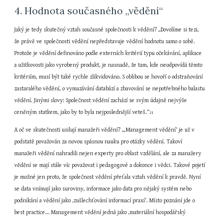
4. Hodnota současného „vědění“
Jaký je tedy skutečný vztah současné společnosti k vědění? „Dovolíme si tezi, 
že právě ve společnosti vědění nepředstavuje vědění hodnotu samo o sobě. 
Protože je vědění definováno podle externích kritérií typu očekávání, aplikace 
a užitkovosti jako vyrobený produkt, je nasnadě, že tam, kde neodpovídá těmto 
kritériím, musí být také rychle zlikvidováno. S oblibou se hovoří o odstraňování 
zastaralého vědění, o vymazávání databází a zbavování se nepotřebného balastu 
vědění. Jinými slovy: Společnost vědění zachází se svým údajně nejvýše 
ceněným statkem, jako by to byla nejposlednější veteš.“
21
A oč ve skutečnosti usilují manažeři vědění? „‚Management vědění‘ je už v 
podstatě považován za novou spásnou nauku pro otázky vědění. Takoví 
manažeři vědění nahradili nejen experty pro oblast vzdělání, ale za manažery 
vědění se mají stále víc považovat i pedagogové a dokonce i vědci. Takové pojetí 
je možné jen proto, že společnost vědění přeťala vztah vědění k pravdě. Nyní 
se data vnímají jako suroviny, informace jako data pro nějaký systém nebo 
podnikání a vědění jako ‚zušlechťování informací praxí‘. Místo poznání jde o 
best practice... Management vědění jedná jako ‚materiální hospodářský 