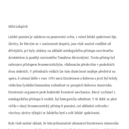
Miloš Lokajíček
Lidské poznání je založeno na pozorování světa, v němž lidská společnost žije. 
Závěry, ke kterým se v současnosti dospívá, jsou však značně rozdílné od 
dřívějších, jež byly získány na základě ontologického přístupu navrženého 
Aristotelem (a později rozvinutého Tomášem Akvinským). Tento přístup byl 
nahrazen přístupem fenomenistickým, vládnoucím především v posledních 
dvou stoletích. V přírodních vědách lze tuto skutečnost nejlépe předvést na 
sporu, k němuž došlo v roce 1935 mezi Einsteinem a Bohrem a jenž byl tehdy 
vědeckou fyzikální komunitou rozhodnut ve prospěch Bohrova stanoviska. 
Einsteinův argument proti kodaňské kvantové mechanice, který vycházel z 
ontologického přístupu k realitě, byl kategoricky odmítnut. V té době se plně 
věřilo v daný fenomenistický přístup k poznání, což základně ovlivnilo i 
všechny závěry týkající se lidského bytí a celé lidské společnosti.
Bylo však možné ukázat, že toto jednoznačné odsouzení Einsteinova stanoviska 