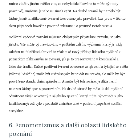
nutno vidět v jiném světle: v to, co nebylo falzifikováno (a může být tedy 
pravdivé), můžeme (anebo musíme) věřit. Na druhé straně by nemělo být 
žádné jasně falzifikované tvrzení tolerováno jako pravdivé. Lze proto v těchto 
dvou případech hovořit o povinné toleranci i o povinné netoleranci.4
Veškeré vědecké poznání můžeme chápat jako přijatelnou pravdu, ne jako 
jistotu. Vše může být revidováno v průběhu dalšího výzkumu, který je vždy 
založen na falzifikaci. Otevírá to však také nový přístup lidského myšlení k 
poznatkům získávaným ze zjevení, jak je to prezentováno v křesťanské a 
židovské tradici. Každé pozitivní tvrzení odvozené ze zjevení a týkající se světa 
(včetně lidského) může být chápáno jako kandidát na pravdu, ale mělo by být 
prověřeno standardním způsobem. A může být tolerováno, jestliže není 
nalezen žádný spor s pozorováním. Na druhé straně by mělo lidské myšlení 
odmítnout závěr odvozený z nějakého zjevení, který může být označen jako 
falzifikovaný; což bylo v podstatě zmíněno také v poslední papežské sociální 
encyklice.
6. Fenomenizmus a další oblasti lidského 
poznání