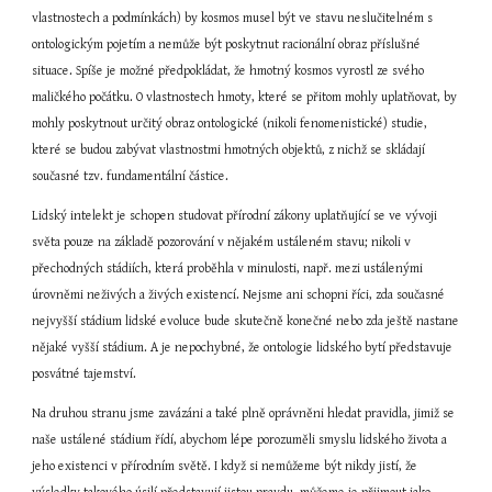
vlastnostech a podmínkách) by kosmos musel být ve stavu neslučitelném s 
ontologickým pojetím a nemůže být poskytnut racionální obraz příslušné 
situace. Spíše je možné předpokládat, že hmotný kosmos vyrostl ze svého 
maličkého počátku. O vlastnostech hmoty, které se přitom mohly uplatňovat, by 
mohly poskytnout určitý obraz ontologické (nikoli fenomenistické) studie, 
které se budou zabývat vlastnostmi hmotných objektů, z nichž se skládají 
současné tzv. fundamentální částice.
Lidský intelekt je schopen studovat přírodní zákony uplatňující se ve vývoji 
světa pouze na základě pozorování v nějakém ustáleném stavu; nikoli v 
přechodných stádiích, která proběhla v minulosti, např. mezi ustálenými 
úrovněmi neživých a živých existencí. Nejsme ani schopni říci, zda současné 
nejvyšší stádium lidské evoluce bude skutečně konečné nebo zda ještě nastane 
nějaké vyšší stádium. A je nepochybné, že ontologie lidského bytí představuje 
posvátné tajemství.
Na druhou stranu jsme zavázáni a také plně oprávněni hledat pravidla, jimiž se 
naše ustálené stádium řídí, abychom lépe porozuměli smyslu lidského života a 
jeho existenci v přírodním světě. I když si nemůžeme být nikdy jistí, že 