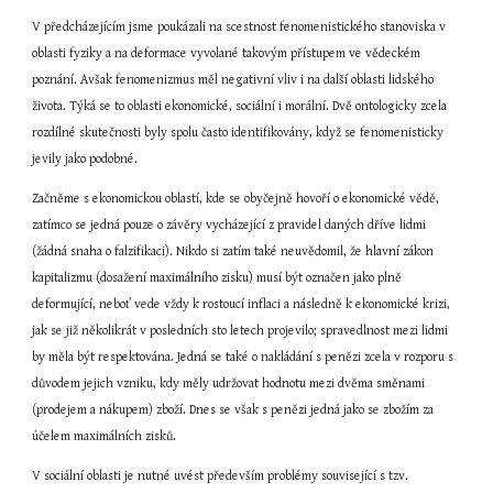
V předcházejícím jsme poukázali na scestnost fenomenistického stanoviska v 
oblasti fyziky a na deformace vyvolané takovým přístupem ve vědeckém 
poznání. Avšak fenomenizmus měl negativní vliv i na další oblasti lidského 
života. Týká se to oblasti ekonomické, sociální i morální. Dvě ontologicky zcela 
rozdílné skutečnosti byly spolu často identifikovány, když se fenomenisticky 
jevily jako podobné.
Začněme s ekonomickou oblastí, kde se obyčejně hovoří o ekonomické vědě, 
zatímco se jedná pouze o závěry vycházející z pravidel daných dříve lidmi 
(žádná snaha o falzifikaci). Nikdo si zatím také neuvědomil, že hlavní zákon 
kapitalizmu (dosažení maximálního zisku) musí být označen jako plně 
deformující, neboť vede vždy k rostoucí inflaci a následně k ekonomické krizi, 
jak se již několikrát v posledních sto letech projevilo; spravedlnost mezi lidmi 
by měla být respektována. Jedná se také o nakládání s penězi zcela v rozporu s 
důvodem jejich vzniku, kdy měly udržovat hodnotu mezi dvěma směnami 
(prodejem a nákupem) zboží. Dnes se však s penězi jedná jako se zbožím za 
účelem maximálních zisků.
V sociální oblasti je nutné uvést především problémy související s tzv. 