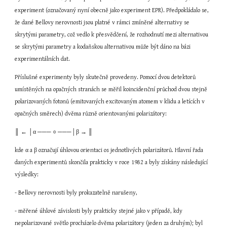
experiment (označovaný nyní obecně jako experiment EPR). Předpokládalo se, 
že dané Bellovy nerovnosti jsou platné v rámci zmíněné alternativy se 
skrytými parametry, což vedlo k přesvědčení, že rozhodnutí mezi alternativou 
se skrytými parametry a kodaňskou alternativou může být dáno na bázi 
experimentálních dat.
Příslušné experimenty byly skutečně provedeny. Pomocí dvou detektorů 
umístěných na opačných stranách se měřil koincidenční průchod dvou stejně 
polarizovaných fotonů (emitovaných excitovaným atomem v klidu a letících v 
opačných směrech) dvěma různě orientovanými polarizátory:
║ ← │α ─── ○ ───│β → ║
kde α a β označují úhlovou orientaci os jednotlivých polarizátorů. Hlavní řada 
daných experimentů skončila prakticky v roce 1982 a byly získány následující 
výsledky:
- Bellovy nerovnosti byly prokazatelně narušeny,
- měřené úhlové závislosti byly prakticky stejné jako v případě, kdy 
nepolarizované světlo procházelo dvěma polarizátory (jeden za druhým); byl 