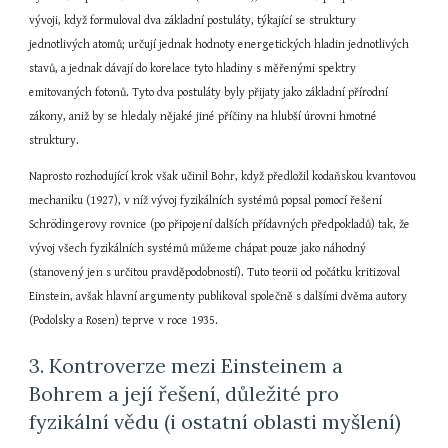
vývoji, když formuloval dva základní postuláty, týkající se struktury 
jednotlivých atomů; určují jednak hodnoty energetických hladin jednotlivých 
stavů, a jednak dávají do korelace tyto hladiny s měřenými spektry 
emitovaných fotonů. Tyto dva postuláty byly přijaty jako základní přírodní 
zákony, aniž by se hledaly nějaké jiné příčiny na hlubší úrovni hmotné 
struktury.
Naprosto rozhodující krok však učinil Bohr, když předložil kodaňskou kvantovou 
mechaniku (1927), v níž vývoj fyzikálních systémů popsal pomocí řešení 
Schrödingerovy rovnice (po připojení dalších přídavných předpokladů) tak, že 
vývoj všech fyzikálních systémů můžeme chápat pouze jako náhodný 
(stanovený jen s určitou pravděpodobností). Tuto teorii od počátku kritizoval 
Einstein, avšak hlavní argumenty publikoval společně s dalšími dvěma autory 
(Podolsky a Rosen) teprve v roce 1935.
3. Kontroverze mezi Einsteinem a 
Bohrem a její řešení, důležité pro 
fyzikální vědu (i ostatní oblasti myšlení)