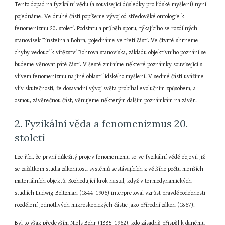
Tento dopad na fyzikální vědu (a související důsledky pro lidské myšlení) nyní 
pojednáme. Ve druhé části popíšeme vývoj od středověké ontologie k 
fenomenizmu 20. století. Podstatu a průběh sporu, týkajícího se rozdílných 
stanovisek Einsteina a Bohra, pojednáme ve třetí části. Ve čtvrté shrneme 
chyby vedoucí k vítězství Bohrova stanoviska, základu objektivního poznání se 
budeme věnovat páté části. V šesté zmíníme některé poznámky související s 
vlivem fenomenizmu na jiné oblasti lidského myšlení. V sedmé části uvážíme 
vliv skutečnosti, že dosavadní vývoj světa probíhal evolučním způsobem, a 
osmou, závěrečnou část, věnujeme některým dalším poznámkám na závěr.
2. Fyzikální věda a fenomenizmus 20. 
století
Lze říci, že první důležitý projev fenomenizmu se ve fyzikální vědě objevil již 
se začátkem studia zákonitosti systémů sestávajících z většího počtu menších 
materiálních objektů. Rozhodující krok nastal, když v termodynamických 
studiích Ludwig Boltzman (1844-1906) interpretoval vzrůst pravděpodobnosti 
rozdělení jednotlivých mikroskopických částic jako přírodní zákon (1867).
Byl to však především Niels Bohr (1885-1962), kdo zásadně přispěl k danému 