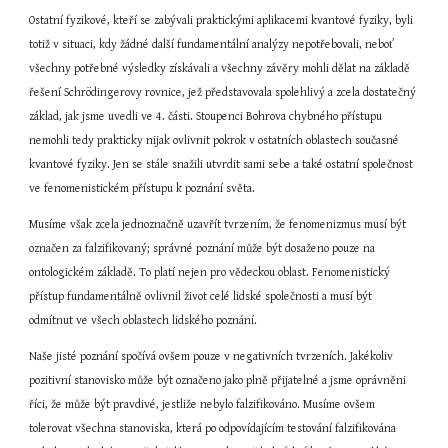
Ostatní fyzikové, kteří se zabývali praktickými aplikacemi kvantové fyziky, byli 
totiž v situaci, kdy žádné další fundamentální analýzy nepotřebovali, neboť 
všechny potřebné výsledky získávali a všechny závěry mohli dělat na základě 
řešení Schrödingerovy rovnice, jež představovala spolehlivý a zcela dostatečný 
základ, jak jsme uvedli ve 4. části. Stoupenci Bohrova chybného přístupu 
nemohli tedy prakticky nijak ovlivnit pokrok v ostatních oblastech současné 
kvantové fyziky. Jen se stále snažili utvrdit sami sebe a také ostatní společnost 
ve fenomenistickém přístupu k poznání světa.
Musíme však zcela jednoznačně uzavřít tvrzením, že fenomenizmus musí být 
označen za falzifikovaný; správné poznání může být dosaženo pouze na 
ontologickém základě. To platí nejen pro vědeckou oblast. Fenomenistický 
přístup fundamentálně ovlivnil život celé lidské společnosti a musí být 
odmítnut ve všech oblastech lidského poznání.
Naše jisté poznání spočívá ovšem pouze v negativních tvrzeních. Jakékoliv 
pozitivní stanovisko může být označeno jako plně přijatelné a jsme oprávněni 
říci, že může být pravdivé, jestliže nebylo falzifikováno. Musíme ovšem 
tolerovat všechna stanoviska, která po odpovídajícím testování falzifikována 