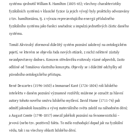
systému sjednotil William R. Hamilton (1805-65); všechny charakteristiky 
fyzikálních systémů v klasické fyzice (a jejich vývoj) byly prakticky odvozovány 
z tzv. hamiltoniánu, tj. z výrazu reprezentujícího energii příslušného 
fyzikálního systému jako funkci souřadnic a impulzů jednotlivých částic daného 
systému.
Tomáš Akvinský zformoval důležitý systém poznání založený na ontologickém 
pojetí, ve kterém se objevila řada nových otázek, z nichž některé zůstaly 
nezodpovězeny dodnes. Koncem středověku exitovaly různé odpovědi, často 
odlišné od Tomášova vlastního konceptu. Objevily se i důležité odchylky od 
původního ontologického přístupu.
René Descartes (1596-1650) a Immanuel Kant (1724-1804) roli lidského 
intelektu v daném poznání významně rozšířili; můžeme je označit za hlavní 
autory tohoto nového směru lidského myšlení. David Hume (1711-76) pak 
odmítl jakoukoli kauzalitu a vývoj materiálního světa založil na náhodném dění; 
a August Comte (1798-1857) omezil jakékoli poznání na fenomenistická – 
jevová (nebo tzv. pozitivní) fakta. To mělo rozhodující dopad jak na fyzikální 
vědu, tak i na všechny oblasti lidského dění.