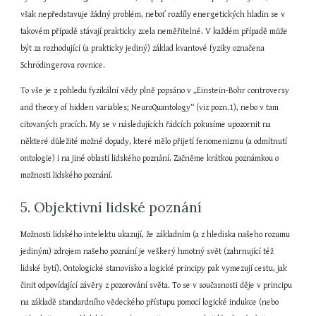
však nepředstavuje žádný problém, neboť rozdíly energetických hladin se v 
takovém případě stávají prakticky zcela neměřitelné. V každém případě může 
být za rozhodující (a prakticky jediný) základ kvantové fyziky označena 
Schrödingerova rovnice.
To vše je z pohledu fyzikální vědy plně popsáno v „Einstein-Bohr controversy 
and theory of hidden variables; NeuroQuantology“ (viz pozn.1), nebo v tam 
citovaných pracích. My se v následujících řádcích pokusíme upozornit na 
některé důležité možné dopady, které mělo přijetí fenomenizmu (a odmítnutí 
ontologie) i na jiné oblastí lidského poznání. Začněme krátkou poznámkou o 
možnosti lidského poznání.
5. Objektivní lidské poznání
Možnosti lidského intelektu ukazují, že základním (a z hlediska našeho rozumu 
jediným) zdrojem našeho poznání je veškerý hmotný svět (zahrnující též 
lidské bytí). Ontologické stanovisko a logické principy pak vymezují cestu, jak 
činit odpovídající závěry z pozorování světa. To se v současnosti děje v principu 
na základě standardního vědeckého přístupu pomocí logické indukce (nebo 