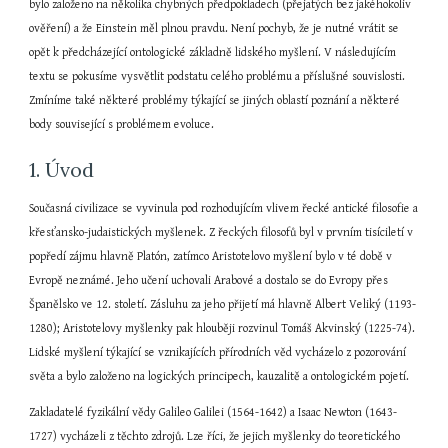
bylo založeno na několika chybných předpokladech (přejatých bez jakéhokoliv 
ověření) a že Einstein měl plnou pravdu. Není pochyb, že je nutné vrátit se 
opět k předcházející ontologické základně lidského myšlení. V následujícím 
textu se pokusíme vysvětlit podstatu celého problému a příslušné souvislosti. 
Zmíníme také některé problémy týkající se jiných oblastí poznání a některé 
body související s problémem evoluce.
1. Úvod
Současná civilizace se vyvinula pod rozhodujícím vlivem řecké antické filosofie a 
křesťansko-judaistických myšlenek. Z řeckých filosofů byl v prvním tisíciletí v 
popředí zájmu hlavně Platón, zatímco Aristotelovo myšlení bylo v té době v 
Evropě neznámé. Jeho učení uchovali Arabové a dostalo se do Evropy přes 
Španělsko ve 12. století. Zásluhu za jeho přijetí má hlavně Albert Veliký (1193-
1280); Aristotelovy myšlenky pak hlouběji rozvinul Tomáš Akvinský (1225-74). 
Lidské myšlení týkající se vznikajících přírodních věd vycházelo z pozorování 
světa a bylo založeno na logických principech, kauzalitě a ontologickém pojetí.
Zakladatelé fyzikální vědy Galileo Galilei (1564-1642) a Isaac Newton (1643-
1727) vycházeli z těchto zdrojů. Lze říci, že jejich myšlenky do teoretického 