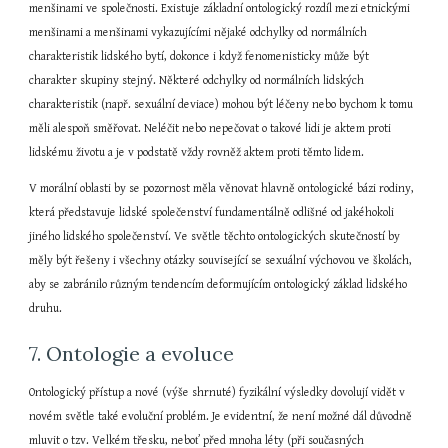
menšinami ve společnosti. Existuje základní ontologický rozdíl mezi etnickými 
menšinami a menšinami vykazujícími nějaké odchylky od normálních 
charakteristik lidského bytí, dokonce i když fenomenisticky může být 
charakter skupiny stejný. Některé odchylky od normálních lidských 
charakteristik (např. sexuální deviace) mohou být léčeny nebo bychom k tomu 
měli alespoň směřovat. Neléčit nebo nepečovat o takové lidi je aktem proti 
lidskému životu a je v podstatě vždy rovněž aktem proti těmto lidem.
V morální oblasti by se pozornost měla věnovat hlavně ontologické bázi rodiny, 
která představuje lidské společenství fundamentálně odlišné od jakéhokoli 
jiného lidského společenství. Ve světle těchto ontologických skutečností by 
měly být řešeny i všechny otázky související se sexuální výchovou ve školách, 
aby se zabránilo různým tendencím deformujícím ontologický základ lidského 
druhu.
7. Ontologie a evoluce
Ontologický přístup a nové (výše shrnuté) fyzikální výsledky dovolují vidět v 
novém světle také evoluční problém. Je evidentní, že není možné dál důvodně 
mluvit o tzv. Velkém třesku, neboť před mnoha léty (při současných 