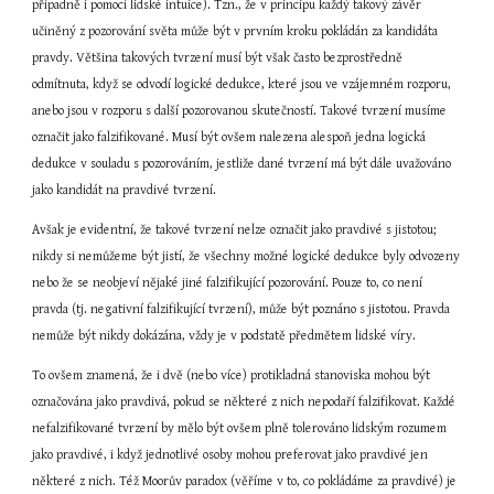
případně i pomocí lidské intuice). Tzn., že v principu každý takový závěr 
učiněný z pozorování světa může být v prvním kroku pokládán za kandidáta 
pravdy. Většina takových tvrzení musí být však často bezprostředně 
odmítnuta, když se odvodí logické dedukce, které jsou ve vzájemném rozporu, 
anebo jsou v rozporu s další pozorovanou skutečností. Takové tvrzení musíme 
označit jako falzifikované. Musí být ovšem nalezena alespoň jedna logická 
dedukce v souladu s pozorováním, jestliže dané tvrzení má být dále uvažováno 
jako kandidát na pravdivé tvrzení.
Avšak je evidentní, že takové tvrzení nelze označit jako pravdivé s jistotou; 
nikdy si nemůžeme být jistí, že všechny možné logické dedukce byly odvozeny 
nebo že se neobjeví nějaké jiné falzifikující pozorování. Pouze to, co není 
pravda (tj. negativní falzifikující tvrzení), může být poznáno s jistotou. Pravda 
nemůže být nikdy dokázána, vždy je v podstatě předmětem lidské víry.
To ovšem znamená, že i dvě (nebo více) protikladná stanoviska mohou být 
označována jako pravdivá, pokud se některé z nich nepodaří falzifikovat. Každé 
nefalzifikované tvrzení by mělo být ovšem plně tolerováno lidským rozumem 
jako pravdivé, i když jednotlivé osoby mohou preferovat jako pravdivé jen 
některé z nich. Též Moorův paradox (věříme v to, co pokládáme za pravdivé) je 