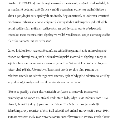
Einstein (1879-1955) navrhl myšlenkový experiment, v němž předpokládal, že 
se současně detekují dvě částice vzniklé rozpadem jedné nestabilní částice v 
klidu a pohybující se v opačných směrech. Argumentoval, že Bohrova kvantová 
mechanika zahrnuje v sobě vzájemný vliv výsledků získaných v jednotlivých 
velmi vzdálených měřicích zařízeních, neboli že daná teorie předpokládá 
interakci mezi materiálními objekty ve velké vzdálenosti, což je z ontologického 
hlediska samozřejmě nepřípustné.
Danou kritiku Bohr rozhodně odmítl na základě argumentu, že mikroskopické 
částice se chovají zcela jinak než makroskopické materiální objekty, a tedy že 
jejich interakce na velkou vzdálenost je možná. Vědecká komunita tento jeho 
názor plně přijala. Alternativní kvantová teorie se skrytými parametry, 
založená rovněž na Schrödingerově rovnici, byla tehdy plně odmítnuta, aniž by 
se podrobněji analyzoval rozdíl mezi oběma alternativami.
Přesto se později o obou alternativách ve fyzice diskutovalo intenzivně 
prakticky až do konce 20. století. Podnětem bylo, když David Bohm v roce 1952 
objevil, že určitý skrytý parametr existuje již v řešeních nejjednodušší 
Schrödingerovy rovnice, a John Bell odvodil své známé nerovnosti v roce 1964. 
Tyto nerovnosti měly platit pro nepatrně modifikovaný Einsteinův myšlenkový 