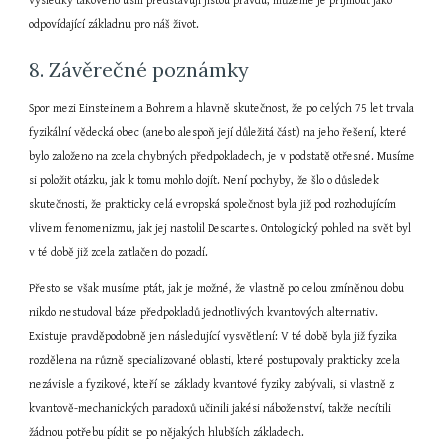
výsledky takového úsilí představují jistou pravdu, můžeme je přijmout jako 
odpovídající základnu pro náš život.
8. Závěrečné poznámky
Spor mezi Einsteinem a Bohrem a hlavně skutečnost, že po celých 75 let trvala 
fyzikální vědecká obec (anebo alespoň její důležitá část) na jeho řešení, které 
bylo založeno na zcela chybných předpokladech, je v podstatě otřesné. Musíme 
si položit otázku, jak k tomu mohlo dojít. Není pochyby, že šlo o důsledek 
skutečnosti, že prakticky celá evropská společnost byla již pod rozhodujícím 
vlivem fenomenizmu, jak jej nastolil Descartes. Ontologický pohled na svět byl 
v té době již zcela zatlačen do pozadí.
Přesto se však musíme ptát, jak je možné, že vlastně po celou zmíněnou dobu 
nikdo nestudoval báze předpokladů jednotlivých kvantových alternativ. 
Existuje pravděpodobně jen následující vysvětlení: V té době byla již fyzika 
rozdělena na různě specializované oblasti, které postupovaly prakticky zcela 
nezávisle a fyzikové, kteří se základy kvantové fyziky zabývali, si vlastně z 
kvantově-mechanických paradoxů učinili jakési náboženství, takže necítili 
žádnou potřebu pídit se po nějakých hlubších základech.