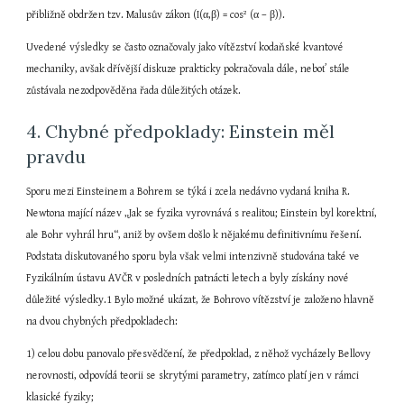
přibližně obdržen tzv. Malusův zákon (I(α,β) = cos² (α – β)).
Uvedené výsledky se často označovaly jako vítězství kodaňské kvantové 
mechaniky, avšak dřívější diskuze prakticky pokračovala dále, neboť stále 
zůstávala nezodpověděna řada důležitých otázek.
4. Chybné předpoklady: Einstein měl 
pravdu
Sporu mezi Einsteinem a Bohrem se týká i zcela nedávno vydaná kniha R. 
Newtona mající název „Jak se fyzika vyrovnává s realitou; Einstein byl korektní, 
ale Bohr vyhrál hru“, aniž by ovšem došlo k nějakému definitivnímu řešení. 
Podstata diskutovaného sporu byla však velmi intenzivně studována také ve 
Fyzikálním ústavu AVČR v posledních patnácti letech a byly získány nové 
důležité výsledky.1 Bylo možné ukázat, že Bohrovo vítězství je založeno hlavně 
na dvou chybných předpokladech:
1) celou dobu panovalo přesvědčení, že předpoklad, z něhož vycházely Bellovy 
nerovnosti, odpovídá teorii se skrytými parametry, zatímco platí jen v rámci 
klasické fyziky;