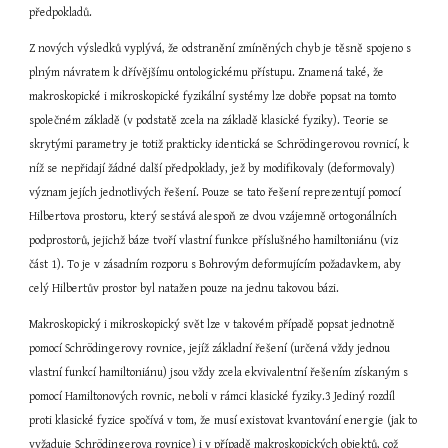
předpokladů.
Z nových výsledků vyplývá, že odstranění zmíněných chyb je těsně spojeno s 
plným návratem k dřívějšímu ontologickému přístupu. Znamená také, že 
makroskopické i mikroskopické fyzikální systémy lze dobře popsat na tomto 
společném základě (v podstatě zcela na základě klasické fyziky). Teorie se 
skrytými parametry je totiž prakticky identická se Schrödingerovou rovnicí, k 
níž se nepřidají žádné další předpoklady, jež by modifikovaly (deformovaly) 
význam jejích jednotlivých řešení. Pouze se tato řešení reprezentují pomocí 
Hilbertova prostoru, který sestává alespoň ze dvou vzájemně ortogonálních 
podprostorů, jejichž báze tvoří vlastní funkce příslušného hamiltoniánu (viz 
část 1). To je v zásadním rozporu s Bohrovým deformujícím požadavkem, aby 
celý Hilbertův prostor byl natažen pouze na jednu takovou bázi.
Makroskopický i mikroskopický svět lze v takovém případě popsat jednotně 
pomocí Schrödingerovy rovnice, jejíž základní řešení (určená vždy jednou 
vlastní funkcí hamiltoniánu) jsou vždy zcela ekvivalentní řešením získaným s 
pomocí Hamiltonových rovnic, neboli v rámci klasické fyziky.3 Jediný rozdíl 
proti klasické fyzice spočívá v tom, že musí existovat kvantování energie (jak to 
vyžaduje Schrödingerova rovnice) i v případě makroskopických objektů, což 