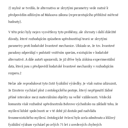
2) mylně se tvrdilo, že alternativa se skrytými parametry vede nutně k 
předpovědím odlišným od Malusova zákona (reprezentujícího přibližně měřené 
hodnoty).
V této práci byly nejen vysvětleny tyto problémy, ale shrnuty i další důležité 
důvody, které rozhodujícím způsobem upřednostňují teorii se skrytými 
parametry proti kodaňské kvantové mechanice. Ukázalo se, že tzv. kvantové 
paradoxy odpovídají v podstatě vnitřním sporům, existujícím v kodaňské 
alternativě. A dále autoři upozornili, že již dříve byla získána experimentální 
data, která jsou s předpovědí kodaňské kvantové mechaniky v rozhodujícím 
rozporu.2
Nelze zde reprodukovat tyto čistě fyzikální výsledky. Je však nutno zdůraznit, 
že Einstein vycházel plně z ontologického postoje, který nepřipouští žádné 
přímé interakce mezi materiálními objekty na velké vzdálenosti. Vědecká 
komunita však rozhodně upřednostnila Bohrovo východisko na základě toho, že 
myšlení lidské společnosti se v té době již dostalo pod nadvládu 
fenomenistického myšlení. Ontologické řešení bylo zcela odmítnuto a klíčový 
fyzikální výzkum vycházel po celých 75 let z uvedených chybných 