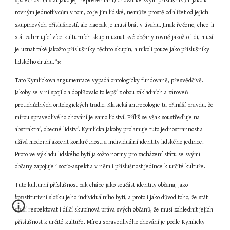
společnost (a stát jako její reprezentant) chovat ke svým příslušníkům jako k 
rovným jednotlivcům v tom, co je jim lidské, nemůže prostě odhlížet od jejich 
skupinových příslušností, ale naopak je musí brát v úvahu. Jinak řečeno, chce-li 
stát zahrnující více kulturních skupin uznat své občany rovně jakožto lidi, musí 
je uznat také jakožto příslušníky těchto skupin, a nikoli pouze jako příslušníky 
lidského druhu.“
19
Tato Kymlickova argumentace vypadá ontologicky fundovaně, přesvědčivě. 
Jakoby se v ní spojilo a doplňovalo to lepší z obou základních a zároveň 
protichůdných ontologických tradic. Klasická antropologie tu přináší pravdu, že 
mírou spravedlivého chování je samo lidství. Příliš se však soustřeďuje na 
abstraktní, obecné lidství. Kymlicka jakoby prolamuje tuto jednostrannost a 
užívá moderní akcent konkrétnosti a individuální identity lidského jedince. 
Proto ve výkladu lidského bytí jakožto normy pro zacházení státu se svými 
občany zapojuje i socio-aspekt a v něm i příslušnost jedince k určité kultuře.
Tuto kulturní příslušnost pak chápe jako součást identity občana, jako 
konstitutivní složku jeho individuálního bytí, a proto i jako důvod toho, že stát 
musí respektovat i dílčí skupinová práva svých občanů, že musí zohlednit jejich 
příslušnost k určité kultuře. Mírou spravedlivého chování je podle Kymlicky 