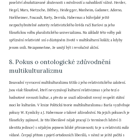
poselství absolutizované zkušenosti s měnlivostí a nahodilostí vážně. Herder, 
Hegel, Marx, Nietzsche, Dilthey, Heidegger, Manheim, Gadamer, Adorno, 
Horkheimer, Foucault, Rorty, Derrida, Habermas a bůhvíjaké ještě 
nezpochybnitelné autority relativistického kréda ručí Baršovi za jeho 
filosofickou volbu pluralistického univerzalizmu. Na základě této volby pak 
spříznění relativisté sní o důstojném životě v multikulturní koláži; a kdyby 
jenom snili. Nezapomeňme, že umějí být i revolučně akční.
8. Pokus o ontologické zdůvodnění 
multikulturalizmu
Dosavadní vyvracení multikulturalizmu těžilo z jeho relativistického založení. 
Jsou však filosofové, kteří nevyznávají kulturní relativizmus s jeho tezí o 
hodnotové rovnosti kultur, a přesto se snaží odůvodnit rovný respekt státní 
moci ke kulturám. V knize Politická teorie multikulturalismu
 Barša vyzdvihuje 
17
pokusy W. Kymlicky a J. Habermase o takové zdůvodnění. Na jejich pokusech je 
filosoficky zajímavé, že tito liberálové nějak pracují (v termínech lidství či 
identita jedince) s nějakým pojmem lidské přirozenosti; to je u relativistů málo 
vídané. Čerpají přitom z pojetí ortodoxních liberálů, v němž se ještě počítá s 