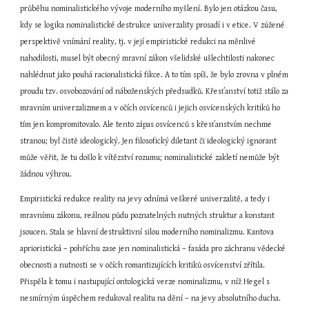
průběhu nominalistického vývoje moderního myšlení. Bylo jen otázkou času, 
kdy se logika nominalistické destrukce univerzality prosadí i v etice. V zúžené 
perspektivě vnímání reality, tj. v její empiristické redukci na měnlivé 
nahodilosti, musel být obecný mravní zákon všelidské ušlechtilosti nakonec 
nahlédnut jako pouhá racionalistická fikce. A to tím spíš, že bylo zrovna v plném 
proudu tzv. osvobozování od náboženských předsudků. Křesťanství totiž stálo za 
mravním univerzalizmem a v očích osvícenců i jejich osvícenských kritiků ho 
tím jen kompromitovalo. Ale tento zápas osvícenců s křesťanstvím nechme 
stranou; byl čistě ideologický. Jen filosofický diletant či ideologický ignorant 
může věřit, že tu došlo k vítězství rozumu; nominalistické zakletí nemůže být 
žádnou výhrou.
Empiristická redukce reality na jevy odnímá veškeré univerzalitě, a tedy i 
mravnímu zákonu, reálnou půdu poznatelných nutných struktur a konstant 
jsoucen. Stala se hlavní destruktivní silou moderního nominalizmu. Kantova 
aprioristická – pohříchu zase jen nominalistická – fasáda pro záchranu vědecké 
obecnosti a nutnosti se v očích romantizujících kritiků osvícenství zřítila. 
Přispěla k tomu i nastupující ontologická verze nominalizmu, v níž Hegel s 
nesmírným úspěchem redukoval realitu na dění – na jevy absolutního ducha.