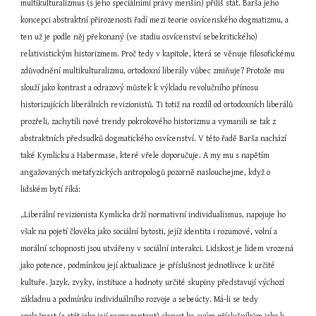
multikulturalizmus (s jeho speciálními právy menšin) příliš stát. Barša jeho 
koncepci abstraktní přirozenosti řadí mezi teorie osvícenského dogmatizmu, a 
ten už je podle něj překonaný (ve stadiu osvícenství sebekritického) 
relativistickým historizmem. Proč tedy v kapitole, která se věnuje filosofickému 
zdůvodnění multikulturalizmu, ortodoxní liberály vůbec zmiňuje? Protože mu 
slouží jako kontrast a odrazový můstek k výkladu revolučního přínosu 
historizujících liberálních revizionistů. Ti totiž na rozdíl od ortodoxních liberálů 
prozřeli, zachytili nové trendy pokrokového historizmu a vymanili se tak z 
abstraktních předsudků dogmatického osvícenství. V této řadě Barša nachází 
také Kymlicku a Habermase, které vřele doporučuje. A my mu s napětím 
angažovaných metafyzických antropologů pozorně naslouchejme, když o 
lidském bytí říká:
„Liberální revizionista Kymlicka drží normativní individualismus, napojuje ho 
však na pojetí člověka jako sociální bytosti, jejíž identita i rozumové, volní a 
morální schopnosti jsou utvářeny v sociální interakci. Lidskost je lidem vrozená 
jako potence, podmínkou její aktualizace je příslušnost jednotlivce k určité 
kultuře. Jazyk, zvyky, instituce a hodnoty určité skupiny představují výchozí 
základnu a podmínku individuálního rozvoje a sebeúcty. Má-li se tedy 