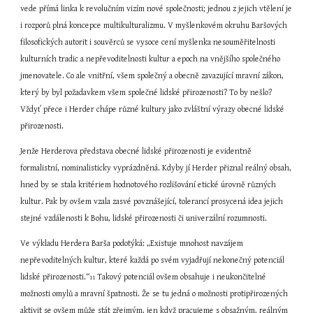
vede přímá linka k revolučním vizím nové společnosti; jednou z jejich vtělení je 
i rozporů plná koncepce multikulturalizmu. V myšlenkovém okruhu Baršových 
filosofických autorit i souvěrců se vysoce cení myšlenka nesouměřitelnosti 
kulturních tradic a nepřevoditelnosti kultur a epoch na vnějšího společného 
jmenovatele. Co ale vnitřní, všem společný a obecně zavazující mravní zákon, 
který by byl požadavkem všem společné lidské přirozenosti? To by nešlo? 
Vždyť přece i Herder chápe různé kultury jako zvláštní výrazy obecné lidské 
přirozenosti.
Jenže Herderova představa obecné lidské přirozenosti je evidentně 
formalistní, nominalisticky vyprázdněná. Kdyby jí Herder přiznal reálný obsah, 
hned by se stala kritériem hodnotového rozlišování etické úrovně různých 
kultur. Pak by ovšem vzala zasvé povznášející, tolerancí prosycená idea jejich 
stejné vzdálenosti k Bohu, lidské přirozenosti či univerzální rozumnosti.
Ve výkladu Herdera Barša podotýká: „Existuje mnohost navzájem 
nepřevoditelných kultur, které každá po svém vyjadřují nekonečný potenciál 
lidské přirozenosti.“
 Takový potenciál ovšem obsahuje i neukončitelné 
11
možnosti omylů a mravní špatnosti. Že se tu jedná o možnosti protipřirozených 
aktivit se ovšem může stát zřejmým, jen když pracujeme s obsažným, reálným 