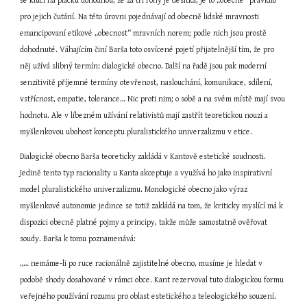
se kluci na plácku dohodnou, že za tři rohy je desítka, je to „obecné“ pravidlo 
pro jejich čutání. Na této úrovni pojednávají od obecně lidské mravnosti 
emancipovaní etikové „obecnost“ mravních norem; podle nich jsou prostě 
dohodnuté. Váhajícím činí Barša toto osvícené pojetí přijatelnější tím, že pro 
něj užívá slibný termín: dialogické obecno. Další na řadě jsou pak moderní 
senzitivitě příjemné termíny otevřenost, naslouchání, komunikace, sdílení, 
vstřícnost, empatie, tolerance… Nic proti nim; o sobě a na svém místě mají svou 
hodnotu. Ale v líbezném užívání relativistů mají zastřít teoretickou nouzi a 
myšlenkovou ubohost konceptu pluralistického univerzalizmu v etice.
Dialogické obecno Barša teoreticky zakládá v Kantově estetické soudnosti. 
Jedině tento typ racionality u Kanta akceptuje a využívá ho jako inspirativní 
model pluralistického univerzalizmu. Monologické obecno jako výraz 
myšlenkové autonomie jedince se totiž zakládá na tom, že kriticky myslící má k 
dispozici obecně platné pojmy a principy, takže může samostatně ověřovat 
soudy. Barša k tomu poznamenává:
„… nemáme-li po ruce racionálně zajistitelné obecno, musíme je hledat v 
podobě shody dosahované v rámci obce. Kant rezervoval tuto dialogickou formu 
veřejného používání rozumu pro oblast estetického a teleologického souzení. 