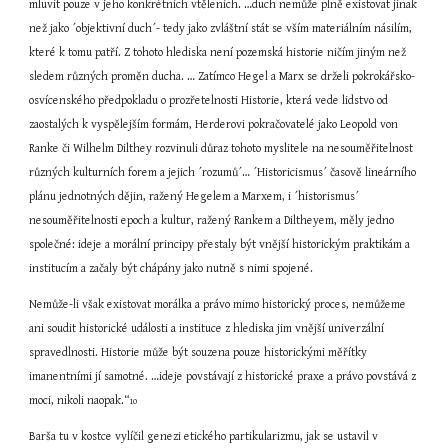
mluvit pouze v jeho konkrétních vtěleních. …duch nemůže plně existovat jinak 
než jako ´objektivní duch´- tedy jako zvláštní stát se vším materiálním násilím, 
které k tomu patří. Z tohoto hlediska není pozemská historie ničím jiným než 
sledem různých proměn ducha. … Zatímco Hegel a Marx se drželi pokrokářsko-
osvícenského předpokladu o prozřetelnosti Historie, která vede lidstvo od 
zaostalých k vyspělejším formám, Herderovi pokračovatelé jako Leopold von 
Ranke či Wilhelm Dilthey rozvinuli důraz tohoto myslitele na nesouměřitelnost 
různých kulturních forem a jejich ´rozumů´… ´Historicismus´ časově lineárního 
plánu jednotných dějin, ražený Hegelem a Marxem, i ´historismus´ 
nesouměřitelnosti epoch a kultur, ražený Rankem a Diltheyem, měly jedno 
společné: ideje a morální principy přestaly být vnější historickým praktikám a 
institucím a začaly být chápány jako nutně s nimi spojené.
Nemůže-li však existovat morálka a právo mimo historický proces, nemůžeme 
ani soudit historické události a instituce z hlediska jim vnější univerzální 
spravedlnosti. Historie může být souzena pouze historickými měřítky 
imanentními jí samotné. …ideje povstávají z historické praxe a právo povstává z 
moci, nikoli naopak.“
10
Barša tu v kostce vylíčil genezi etického partikularizmu, jak se ustavil v 