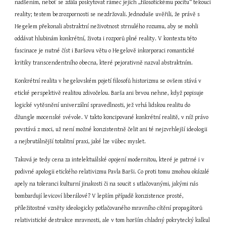
nadšením, neboť se zdála poskytovat rámec jejich „filosofickému pocitu“ tekoucí 
reality; testem bezrozpornosti se nezdržovali. Jednoduše uvěřili, že právě s 
Hegelem překonali abstraktní neživotnost strnulého rozumu, aby se mohli 
oddávat hlubinám konkrétní, života i rozporů plné reality. V kontextu této 
fascinace je nutné číst i Baršovu větu o Hegelově inkorporaci romantické 
kritiky transcendentního obecna, které pejorativně nazval abstraktním.
Konkrétní realita v hegelovském pojetí filosofů historizmu se ovšem stává v 
etické perspektivě realitou zdivočelou. Barša ani brvou nehne, když popisuje 
logické vytěsnění univerzální spravedlnosti, jež vrhá lidskou realitu do 
džungle mocenské svévole. V takto koncipované konkrétní realitě, v níž právo 
povstává z moci, už není možné konzistentně čelit ani té nejzvrhlejší ideologii 
a nejbrutálnější totalitní praxi, jaké lze vůbec myslet.
Taková je tedy cena za intelektuálské opojení modernitou, které je patrné i v 
podivné apologii etického relativizmu Pavla Barši. Co proti tomu zmohou okázalé 
apely na toleranci kulturní jinakosti či na soucit s utlačovanými, jakými nás 
bombardují levicoví liberálové? V lepším případě konzistence prosté, 
příležitostné vzněty ideologicky potlačovaného mravního cítění propagátorů 
relativistické destrukce mravnosti, ale v tom horším chladný pokrytecký kalkul 