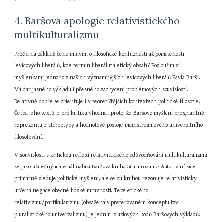
4. Baršova apologie relativistického 
multikulturalizmu
Proč a na základě čeho mluvím o filosofické konfuznosti až pomatenosti 
levicových liberálů, kde termín liberál má etický obsah? Posloužím si 
myšlenkami jednoho z našich významnějších levicových liberálů Pavla Barši. 
Má dar jasného výkladu i přesného zachycení problémových souvislostí. 
Relativně dobře se orientuje i v teoretičtějších kontextech politické filosofie. 
Četba jeho textů je pro kritiku vhodná i proto, že Baršovo myšlení pregnantně 
reprezentuje stereotypy a hodnotové postoje mainstreamového univerzitního 
filosofování.
V souvislosti s kritickou reflexí relativistického odůvodňování multikulturalizmu 
se jako užitečný materiál nabízí Baršova kniha Síla a rozum.
 Autor v ní sice 
5
primárně sleduje politické myšlení, ale celou knihou rezonuje relativisticky 
určená negace obecné lidské mravnosti. Teze etického 
relativizmu/partikularizmu (obsažená v preferovaném konceptu tzv. 
pluralistického univerzalizmu) je jedním z uzlových bodů Baršových výkladů.