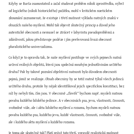
Kdyby se Barša osamostatnil a začal studovat problém nikoli zprostředka, nýbrž 
od logického (nikoli historického) počátku, mohl v kritickém noetickém 
zkoumání zaznamenat, že existuje i třetí možnost výkladu nutných znaků v 
obsazích našeho myšlení. Mohl tak objevit skutečný princip a důvod jeho 
autentické obecnosti a nemusel se ztrácet v labyrintu pseudoproblémů a 
zdánlivostí, jakou představuje posléze i jím preferovaná kvazi obecnost 
pluralistického univerzalizmu.
Co když je to opravdu tak, že naše myšlení postihuje ve svých pojmech nutná 
určení reálných objektů, která jsou společná mnohým jednotlivinám určitého 
druhu? Pak by takové poznání objektivní nutnosti bylo důvodem obecnosti 
pojmů, jimiž se realizuje. Obsah obecniny by se totiž nutně týkal všech jedinců 
určitého druhu, protože by nějak identifikoval jejich specifickou konstituci, bez 
níž by nebyli tím, čím jsou. V obecnině „člověk“ bychom např. mysleli nutnou 
povahu každého lidského jedince. A v obecninách psa, jevu, vlastnosti, činnosti, 
svobodné vůle, ale i aktu lidského myšlení a rozumu, bychom mysleli nutnou 
povahu každého psa, každého jevu, každé vlastnosti, činnosti, svobodné vůle, 
ale i každého aktu myšlení a každého rozumu.
Je tomu ale skutečně tak? Platí právě tato třetí, vpravdě realistická možnost 