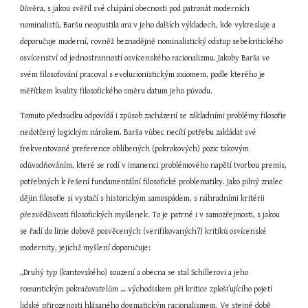
Důvěra, s jakou svěřil své chápání obecnosti pod patronát moderních 
nominalistů, Baršu neopustila ani v jeho dalších výkladech, kde vykresluje a 
doporučuje moderní, rovněž beznadějně nominalistický odstup sebekritického 
osvícenství od jednostranností osvícenského racionalizmu. Jakoby Barša ve 
svém filosofování pracoval s evolucionistickým axiomem, podle kterého je 
měřítkem kvality filosofického směru datum jeho původu.
Tomuto předsudku odpovídá i způsob zacházení se základními problémy filosofie 
nedotčený logickým nárokem. Barša vůbec necítí potřebu zakládat své 
frekventované preference oblíbených (pokrokových) pozic takovým 
odůvodňováním, které se rodí v imanenci problémového napětí tvorbou premis, 
potřebných k řešení fundamentální filosofické problematiky. Jako pilný znalec 
dějin filosofie si vystačí s historickým samospádem, s náhradními kritérii 
přesvědčivosti filosofických myšlenek. To je patrné i v samozřejmosti, s jakou 
se řadí do linie dobově posvěcených (verifikovaných?) kritiků osvícenské 
modernity, jejichž myšlení doporučuje:
„Druhý typ (kantovského) souzení a obecna se stal Schillerovi a jeho 
romantickým pokračovatelům … východiskem při kritice zplošťujícího pojetí 
lidské přirozenosti hlásaného dogmatickým racionalismem. Ve stejné době 