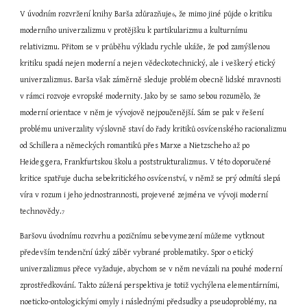
V úvodním rozvržení knihy Barša zdůrazňuje
, že mimo jiné půjde o kritiku 
6
moderního univerzalizmu v protějšku k partikularizmu a kulturnímu 
relativizmu. Přitom se v průběhu výkladu rychle ukáže, že pod zamýšlenou 
kritiku spadá nejen moderní a nejen vědeckotechnický, ale i veškerý etický 
univerzalizmus. Barša však záměrně sleduje problém obecně lidské mravnosti 
v rámci rozvoje evropské modernity. Jako by se samo sebou rozumělo, že 
moderní orientace v něm je vývojově nejpoučenější. Sám se pak v řešení 
problému univerzality výslovně staví do řady kritiků osvícenského racionalizmu 
od Schillera a německých romantiků přes Marxe a Nietzscheho až po 
Heideggera, Frankfurtskou školu a poststrukturalizmus. V této doporučené 
kritice spatřuje ducha sebekritického osvícenství, v němž se prý odmítá slepá 
víra v rozum i jeho jednostrannosti, projevené zejména ve vývoji moderní 
technovědy.
7
Baršovu úvodnímu rozvrhu a pozičnímu sebevymezení můžeme vytknout 
především tendenční úzký záběr vybrané problematiky. Spor o etický 
univerzalizmus přece vyžaduje, abychom se v něm nevázali na pouhé moderní 
zprostředkování. Takto zúžená perspektiva je totiž vychýlena elementárními, 
noeticko-ontologickými omyly i následnými předsudky a pseudoproblémy, na 