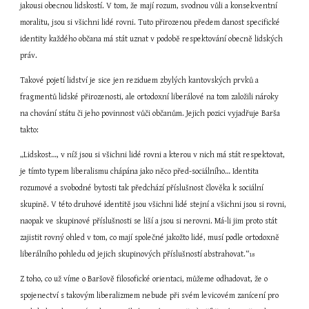
jakousi obecnou lidskostí. V tom, že mají rozum, svodnou vůli a konsekventní 
moralitu, jsou si všichni lidé rovni. Tuto přirozenou předem danost specifické 
identity každého občana má stát uznat v podobě respektování obecně lidských 
práv.
Takové pojetí lidství je sice jen reziduem zbylých kantovských prvků a 
fragmentů lidské přirozenosti, ale ortodoxní liberálové na tom založili nároky 
na chování státu či jeho povinnost vůči občanům. Jejich pozici vyjadřuje Barša 
takto:
„Lidskost…, v níž jsou si všichni lidé rovni a kterou v nich má stát respektovat, 
je tímto typem liberalismu chápána jako něco před-sociálního… Identita 
rozumové a svobodné bytosti tak předchází příslušnost člověka k sociální 
skupině. V této druhové identitě jsou všichni lidé stejní a všichni jsou si rovni, 
naopak ve skupinové příslušnosti se liší a jsou si nerovni. Má-li jim proto stát 
zajistit rovný ohled v tom, co mají společné jakožto lidé, musí podle ortodoxně 
liberálního pohledu od jejich skupinových příslušností abstrahovat.“
18
Z toho, co už víme o Baršově filosofické orientaci, můžeme odhadovat, že o 
spojenectví s takovým liberalizmem nebude při svém levicovém zanícení pro 