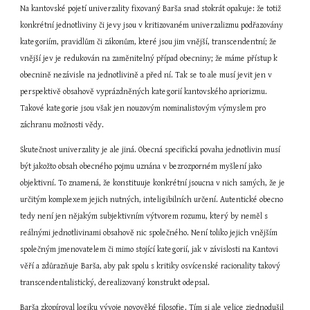
Na kantovské pojetí univerzality fixovaný Barša snad stokrát opakuje: že totiž 
konkrétní jednotliviny či jevy jsou v kritizovaném univerzalizmu podřazovány 
kategoriím, pravidlům či zákonům, které jsou jim vnější, transcendentní; že 
vnější jev je redukován na zaměnitelný případ obecniny; že máme přístup k 
obecnině nezávisle na jednotlivině a před ní. Tak se to ale musí jevit jen v 
perspektivě obsahově vyprázdněných kategorií kantovského apriorizmu. 
Takové kategorie jsou však jen nouzovým nominalistovým výmyslem pro 
záchranu možnosti vědy.
Skutečnost univerzality je ale jiná. Obecná specifická povaha jednotlivin musí 
být jakožto obsah obecného pojmu uznána v bezrozporném myšlení jako 
objektivní. To znamená, že konstituuje konkrétní jsoucna v nich samých, že je 
určitým komplexem jejich nutných, inteligibilních určení. Autentické obecno 
tedy není jen nějakým subjektivním výtvorem rozumu, který by neměl s 
reálnými jednotlivinami obsahově nic společného. Není toliko jejich vnějším 
společným jmenovatelem či mimo stojící kategorií, jak v závislosti na Kantovi 
věří a zdůrazňuje Barša, aby pak spolu s kritiky osvícenské racionality takový 
transcendentalistický, derealizovaný konstrukt odepsal.
Barša zkopíroval logiku vývoje novověké filosofie. Tím si ale velice zjednodušil 