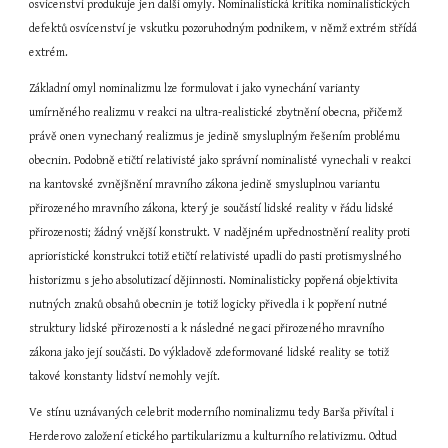
osvícenství produkuje jen další omyly. Nominalistická kritika nominalistických 
defektů osvícenství je vskutku pozoruhodným podnikem, v němž extrém střídá 
extrém.
Základní omyl nominalizmu lze formulovat i jako vynechání varianty 
umírněného realizmu v reakci na ultra-realistické zbytnění obecna, přičemž 
právě onen vynechaný realizmus je jedině smysluplným řešením problému 
obecnin. Podobně etičtí relativisté jako správní nominalisté vynechali v reakci 
na kantovské zvnějšnění mravního zákona jedině smysluplnou variantu 
přirozeného mravního zákona, který je součástí lidské reality v řádu lidské 
přirozenosti; žádný vnější konstrukt. V nadějném upřednostnění reality proti 
aprioristické konstrukci totiž etičtí relativisté upadli do pasti protismyslného 
historizmu s jeho absolutizací dějinnosti. Nominalisticky popřená objektivita 
nutných znaků obsahů obecnin je totiž logicky přivedla i k popření nutné 
struktury lidské přirozenosti a k následné negaci přirozeného mravního 
zákona jako její součásti. Do výkladově zdeformované lidské reality se totiž 
takové konstanty lidství nemohly vejít.
Ve stínu uznávaných celebrit moderního nominalizmu tedy Barša přivítal i 
Herderovo založení etického partikularizmu a kulturního relativizmu. Odtud 