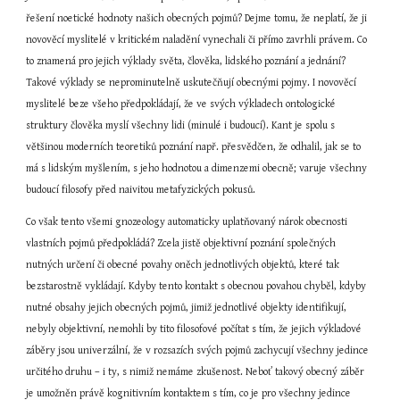
řešení noetické hodnoty našich obecných pojmů? Dejme tomu, že neplatí, že ji 
novověcí myslitelé v kritickém naladění vynechali či přímo zavrhli právem. Co 
to znamená pro jejich výklady světa, člověka, lidského poznání a jednání? 
Takové výklady se neprominutelně uskutečňují obecnými pojmy. I novověcí 
myslitelé beze všeho předpokládají, že ve svých výkladech ontologické 
struktury člověka myslí všechny lidi (minulé i budoucí). Kant je spolu s 
většinou moderních teoretiků poznání např. přesvědčen, že odhalil, jak se to 
má s lidským myšlením, s jeho hodnotou a dimenzemi obecně; varuje všechny 
budoucí filosofy před naivitou metafyzických pokusů.
Co však tento všemi gnozeology automaticky uplatňovaný nárok obecnosti 
vlastních pojmů předpokládá? Zcela jistě objektivní poznání společných 
nutných určení či obecné povahy oněch jednotlivých objektů, které tak 
bezstarostně vykládají. Kdyby tento kontakt s obecnou povahou chyběl, kdyby 
nutné obsahy jejich obecných pojmů, jimiž jednotlivé objekty identifikují, 
nebyly objektivní, nemohli by tito filosofové počítat s tím, že jejich výkladové 
záběry jsou univerzální, že v rozsazích svých pojmů zachycují všechny jedince 
určitého druhu – i ty, s nimiž nemáme zkušenost. Neboť takový obecný záběr 
je umožněn právě kognitivním kontaktem s tím, co je pro všechny jedince 