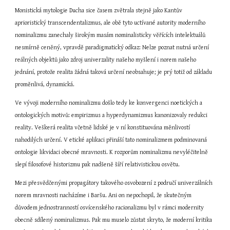
Monistická mytologie Ducha sice časem zvětrala stejně jako Kantův 
aprioristický transcendentalizmus, ale obě tyto uctívané autority moderního 
nominalizmu zanechaly širokým masám nominalisticky věřících intelektuálů 
nesmírně ceněný, vpravdě paradigmatický odkaz: Nelze poznat nutná určení 
reálných objektů jako zdroj univerzality našeho myšlení i norem našeho 
jednání, protože realita žádná taková určení neobsahuje; je prý totiž od základu 
proměnlivá, dynamická.
Ve vývoji moderního nominalizmu došlo tedy ke konvergenci noetických a 
ontologických motivů: empirizmus a hyperdynamizmus kanonizovaly redukci 
reality. Veškerá realita včetně lidské je v ní konstituována měnlivostí 
nahodilých určení. V etické aplikaci přináší tato nominalizmem podminovaná 
ontologie likvidaci obecné mravnosti. K rozporům nominalizmu nevyléčitelně 
slepí filosofové historizmu pak nadšeně šíří relativistickou osvětu.
Mezi přesvědčenými propagátory takového osvobození z područí univerzálních 
norem mravnosti nacházíme i Baršu. Ani on nepochopil, že skutečným 
důvodem jednostranností osvícenského racionalizmu byl v rámci modernity 
obecně sdílený nominalizmus. Pak mu muselo zůstat skryto, že moderní kritika 