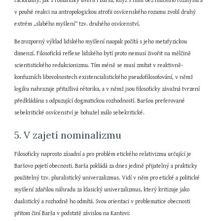
racionality, jak s romantiky uvěřil i Barša, když s nimi bez hlubšího rozmyslu a 
v pouhé reakci na antropologickou atrofii osvícenského rozumu zvolil druhý 
extrém „slabého myšlení“ tzv. druhého osvícenství.
Bezrozporný výklad lidského myšlení naopak počítá s jeho metafyzickou 
dimenzí. Filosofická reflexe lidského bytí proto nemusí živořit na mělčině 
scientistického redukcionizmu. Tím méně se musí zmítat v reaktivně-
konfuzních libovolnostech existencialistického pseudofilosofování, v němž 
logiku nahrazuje přitažlivá rétorika, a v němž jsou filosoficky závažná tvrzení 
předkládána s odpuzující dogmatickou rozhodností. Baršou preferované 
sebekritické osvícenství je bohužel málo sebekritické.
5. V zajetí nominalizmu
Filosoficky naprosto zásadní a pro problém etického relativizmu určující je 
Baršovo pojetí obecnosti. Barša pokládá za dnes jedině přijatelný a prakticky 
použitelný tzv. pluralistický univerzalizmus. Vidí v něm pro etické a politické 
myšlení zdařilou náhradu za klasický univerzalizmus, který kritizuje jako 
dualistický a rozhodně ho odmítá. Svou orientaci v problematice obecnosti 
přitom činí Barša v podstatě závislou na Kantovi: