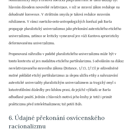
Nominalistický omyl a celková noetická podprůměrnost se takto ukazují být 
hlavním důvodem novověké relativizace, v níž se mravní zákon redukuje na 
dohodnuté konvence. V striktním smyslu je taková redukce mravním 
nihilizmem. V rámci noeticko-onto-antropologických konfuzí pak Barša 
propaguje pluralistický univerzalizmus jako překonání autentického etického 
univerzalizmu, zatímco se kriticky vymezoval jen vůči Kantovu aprioristicky 
deformovanému univerzalizmu.
Proponovaná náhražka v podobě pluralistického univerzalizmu může být v 
tomto kontextu už jen modalitou etického partikularizmu. S odvoláním na důkaz 
nerelativizovaného mravního zákona (Distance, 1/13, 2/13) je odůvodněně 
možné pokládat etický partikularizmus za slepou uličku etiky a nahrazování 
autentické univerzality pluralistickým univerzalizmem za tragický omyl s 
katastrofálními důsledky pro lidskou praxi, do jejíchž výkladů se Barša 
odhodlaně pouští. Jedním z hlavních motivů jeho knihy je totiž i primát 
prakticizmu před intelektualizmem; tož potěš Bůh.
6. Údajné překonání osvícenského 
racionalizmu