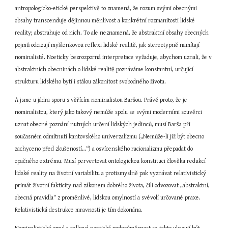
antropologicko-etické perspektivě to znamená, že rozum svými obecnými 
obsahy transcenduje dějinnou měnlivost a konkrétní rozmanitosti lidské 
reality; abstrahuje od nich. To ale neznamená, že abstraktní obsahy obecných 
pojmů odcizují myšlenkovou reflexi lidské realitě, jak stereotypně namítají 
nominalisté. Noeticky bezrozporná interpretace vyžaduje, abychom uznali, že v 
abstraktních obecninách o lidské realitě poznáváme konstantní, určující 
strukturu lidského bytí i stálou zákonitost svobodného života.
A jsme u jádra sporu s věřícím nominalistou Baršou. Právě proto, že je 
nominalistou, který jako takový nemůže spolu se svými moderními souvěrci 
uznat obecné poznání nutných určení lidských jedinců, musí Barša při 
současném odmítnutí kantovského univerzalizmu („Nemůže-li již být obecno 
zachyceno před zkušeností…“) a osvícenského racionalizmu přepadat do 
opačného extrému. Musí pervertovat ontologickou konstituci člověka redukcí 
lidské reality na životní variabilitu a protismyslně pak vyznávat relativistický 
primát životní fakticity nad zákonem dobrého života, čili odvozovat „abstraktní, 
obecná pravidla“ z proměnlivé, lidskou omylností a svévolí určované praxe. 
Relativistická destrukce mravnosti je tím dokonána.