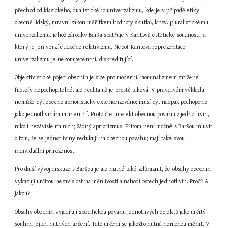
přechod od klasického, dualistického univerzalizmu, kde je v případě etiky 
obecně lidský, mravní zákon měřítkem hodnoty skutků, k tzv. pluralistickému 
univerzalizmu, jehož zárodky Barša spatřuje v Kantově estetické soudnosti, a 
který je jen verzí etického relativizmu. Neboť Kantova reprezentace 
univerzalizmu je nekompetentní, diskreditující.
Objektivistické pojetí obecnin je sice pro moderní, nominalizmem zatížené 
filosofy nepochopitelné, ale realita už je prostě taková. V pravdivém výkladu 
nemůže být obecno aprioristicky exteriorizováno; musí být naopak pochopeno 
jako jednotlivinám imanentní. Proto čte intelekt obecnou povahu z jednotlivin, 
nikoli nezávisle na nich; žádný apriorizmus. Přitom není možné s Baršou mluvit 
o tom, že se jednotliviny redukují na obecnou povahu; mají také svou 
individuální přirozenost.
Pro další vývoj diskuze s Baršou je ale nutné také zdůraznit, že obsahy obecnin 
vykazují určitou nezávislost na měnlivosti a nahodilostech jednotlivin. Proč? A 
jakou?
Obsahy obecnin vyjadřují specifickou povahu jednotlivých objektů jako určitý 
souhrn jejich nutných určení. Tato určení se jakožto nutná nemohou měnit. V 