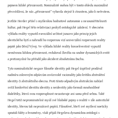
pojmem lidské přirozenosti. Nominalisté mohou být v tomto ohledu maximálně 
přesvědčeni, že nás „přirozenost“ vybavila stejně k ctnostem, jako k neřestem.
Jestliže Herder přišel s myšlenkou hodnotové autonomie a nesouměřitelnosti 
kultur, pak Hegel této relativizaci poskytl ontologické založení. V obecném 
výkladu reality vypustil esenciální určitost jsoucen jako princip jejich 
identického bytí a nahradil ho rozpornou vizí univerzální rozpornosti reality 
pojaté jako Dění/Vývoj. Ve výkladu lidské reality konsekventně vypustil 
neměnnou lidskou přirozenost, redukoval člověka na soubor dynamických entit 
a protismyslně ho přiřadil jako akcident absolutnímu Duchu.
Tyto nominalistické negace filosofie identity pak Hegel úspěšně prodával 
nadmíru osloveným odpůrcům osvícenské racionality jako kritiku abstraktní 
identity či abstraktního obecna. Proti těmto odpudivým abstrakcím nabízel 
svěží konkrétní identitu identity a neidentity jako formuli mnohoslibné 
dialektiky, která svou rozporuplnost nezastavuje ani sama před sebou. Také 
Hegel totiž neprominutelně myslí své hluboké pojmy o realitě v síle autentické 
identity, kterou tak neprozíravě popírá. Filosofové, kteří své myšlení noeticky 
spoutali fakty a fenomény, však přijali Hegelovu dynamickou ontologii s 