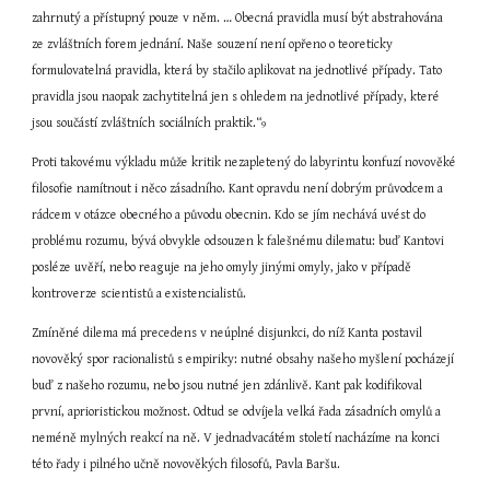
zahrnutý a přístupný pouze v něm. … Obecná pravidla musí být abstrahována 
ze zvláštních forem jednání. Naše souzení není opřeno o teoreticky 
formulovatelná pravidla, která by stačilo aplikovat na jednotlivé případy. Tato 
pravidla jsou naopak zachytitelná jen s ohledem na jednotlivé případy, které 
jsou součástí zvláštních sociálních praktik.“
9
Proti takovému výkladu může kritik nezapletený do labyrintu konfuzí novověké 
filosofie namítnout i něco zásadního. Kant opravdu není dobrým průvodcem a 
rádcem v otázce obecného a původu obecnin. Kdo se jím nechává uvést do 
problému rozumu, bývá obvykle odsouzen k falešnému dilematu: buď Kantovi 
posléze uvěří, nebo reaguje na jeho omyly jinými omyly, jako v případě 
kontroverze scientistů a existencialistů.
Zmíněné dilema má precedens v neúplné disjunkci, do níž Kanta postavil 
novověký spor racionalistů s empiriky: nutné obsahy našeho myšlení pocházejí 
buď z našeho rozumu, nebo jsou nutné jen zdánlivě. Kant pak kodifikoval 
první, aprioristickou možnost. Odtud se odvíjela velká řada zásadních omylů a 
neméně mylných reakcí na ně. V jednadvacátém století nacházíme na konci 
této řady i pilného učně novověkých filosofů, Pavla Baršu.