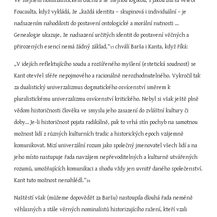
Ve stejném nominalistickém duchu a se stejnou logikou, s jakou Barša velebí 
Foucaulta, když vykládá, že „každá identita – skupinová i individuální – je 
nadsazením nahodilosti do postavení ontologické a morální nutnosti … 
Genealogie ukazuje, že nadsazení určitých identit do postavení věčných a 
přirozených esencí nemá žádný základ,“
 chválí Barša i Kanta, když říká:
15
„V idejích reflektujícího soudu a rozšířeného myšlení (estetická soudnost) se 
Kant otevřel sféře nepojmového a racionálně nerozhodnutelného. Vykročil tak 
za dualistický univerzalizmus dogmatického osvícenství směrem k 
pluralistickému univerzalizmu osvícenství kritického. Nebyl si však ještě plně 
vědom historičnosti člověka ve smyslu jeho zasazení do zvláštní kultury či 
doby… Je-li historičnost pojata radikálně, pak to vrhá stín pochyb na samotnou 
možnost lidí z různých kulturních tradic a historických epoch vzájemně 
komunikovat. Mizí univerzální rozum jako společný jmenovatel všech lidí a na 
jeho místo nastupuje řada navzájem nepřevoditelných a kulturně utvářených 
rozumů, umožňujících komunikaci a shodu vždy jen uvnitř daného společenství. 
Kant tuto možnost nenahlédl.“
16
Naštěstí však (můžeme dopovědět za Baršu) nastoupila dlouhá řada neméně 
věhlasných a stále věrných nominalistů historizujícího ražení, kteří vzali 