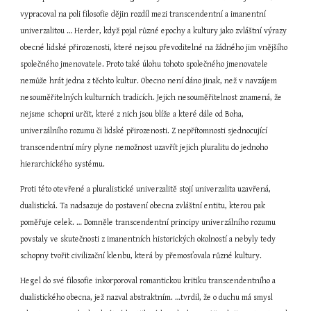
vypracoval na poli filosofie dějin rozdíl mezi transcendentní a imanentní 
univerzalitou … Herder, když pojal různé epochy a kultury jako zvláštní výrazy 
obecné lidské přirozenosti, které nejsou převoditelné na žádného jim vnějšího 
společného jmenovatele. Proto také úlohu tohoto společného jmenovatele 
nemůže hrát jedna z těchto kultur. Obecno není dáno jinak, než v navzájem 
nesouměřitelných kulturních tradicích. Jejich nesouměřitelnost znamená, že 
nejsme schopni určit, které z nich jsou blíže a které dále od Boha, 
univerzálního rozumu či lidské přirozenosti. Z nepřítomnosti sjednocující 
transcendentní míry plyne nemožnost uzavřít jejich pluralitu do jednoho 
hierarchického systému.
Proti této otevřené a pluralistické univerzalitě stojí univerzalita uzavřená, 
dualistická. Ta nadsazuje do postavení obecna zvláštní entitu, kterou pak 
poměřuje celek. … Domněle transcendentní principy univerzálního rozumu 
povstaly ve skutečnosti z imanentních historických okolností a nebyly tedy 
schopny tvořit civilizační klenbu, která by přemosťovala různé kultury.
Hegel do své filosofie inkorporoval romantickou kritiku transcendentního a 
dualistického obecna, jež nazval abstraktním. …tvrdil, že o duchu má smysl 