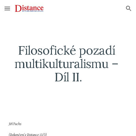
Skip to main content
Skip to navigation
Filosofické pozadí 
multikulturalismu – 
Díl II.
Jiří Fuchs
(Dokončení z Distance 13/3)