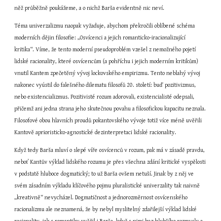
něž průběžně poukážeme, a o nichž Barša evidentně nic neví.
Téma univerzalizmu naopak vyžaduje, abychom překročili oblíbené schéma 
moderních dějin filosofie: „Osvícenci a jejich romanticko-iracionalizující 
kritika“. Víme, že tento moderní pseudoproblém vzešel z nemožného pojetí 
lidské racionality, které osvícencům (a pohříchu i jejich moderním kritikům) 
vnutil Kantem zpečetěný vývoj lockovského empirizmu. Tento neblahý vývoj 
nakonec vyústil do falešného dilematu filosofů 20. století: buď pozitivizmus, 
nebo existencializmus. Pozitivisté rozum adorovali, existencialisté odepsali, 
přičemž ani jedna strana jeho skutečnou povahu a filosofickou kapacitu neznala. 
Filosofové obou hlavních proudů pokantovského vývoje totiž více méně uvěřili 
Kantově aprioristicko-agnostické dezinterpretaci lidské racionality.
Když tedy Barša mluví o slepé víře osvícenců v rozum, pak má v zásadě pravdu, 
neboť Kantův výklad lidského rozumu je přes všechna zdání kritické vyspělosti 
v podstatě hluboce dogmatický; to už Barša ovšem netuší. Jinak by z něj ve 
svém zásadním výkladu klíčového pojmu pluralistické univerzality tak naivně 
„kreativně“ nevycházel. Dogmatičnost a jednorozměrnost osvícenského 
racionalizmu ale neznamená, že by nebyl myslitelný zdařilejší výklad lidské 