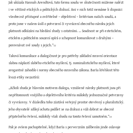
Jak ukázala Hannah Arendtová, tuto formu soudu ve skutečnosti můžeme nalézt 
i ve většině etických a politických diskusí. Ani v nich totiž nemáme k dispozici 
všeobecně přístupné a ověřitelné – objektivní – kritérium našich soudů, a 
proto jsme v našem úsilí o potvrzení či vyvrácení obecného nároku jejich 
platnosti odkázáni na hledání shody s ostatními. … Soudnost se při estetickém, 
etickém a politickém souzení opírá o schopnost komunikovat s druhými – 
porovnávat své soudy s jejich.“
12
Taková komunikace a dialogičnost je pro potřeby základní mravní orientace 
slabou náplastí slabého etického myšlení, tj. nominalistického myšlení, které 
arogantně zahodilo i normy obecného mravního zákona. Barša křehkost této 
kvazi etiky nezastírá:
„Ačkoli shoda je hlavním motivem dialogu, vznášené nároky platnosti jsou při 
nepřítomnosti vnějšího a objektivního kritéria málokdy jednoznačně potvrzeny 
či vyvráceny. V důsledku toho zůstává veřejný prostor otevřený a pluralistický. 
Jeho obyvatelé sdílejí ochotu podílet se na diskusi a vůli dobrat se obecně 
přijatelného řešení, málokdy však shodu na tomto řešení samotném.“
13
Pak je ovšem pochopitelné, když Barša s perverzním zalíbením jinde oslavuje 