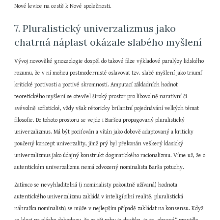
Nové levice na cestě k Nové společnosti.
7. Pluralistický univerzalizmus jako 
chatrná náplast okázale slabého myšlení
Vývoj novověké gnozeologie dospěl do takové fáze výkladové paralýzy lidského 
rozumu, že v ní mohou postmodernisté oslavovat tzv. slabé myšlení jako triumf 
kritické poctivosti a poctivé skromnosti. Amputací základních hodnot 
teoretického myšlení se otevřel široký prostor pro libovolně narativní či 
svévolně sofistické, vždy však rétoricky brilantní pojednávání velkých témat 
filosofie. Do tohoto prostoru se vejde i Baršou propagovaný pluralistický 
univerzalizmus. Má být pociťován a vítán jako dobově adaptovaný a kriticky 
poučený koncept univerzality, jímž prý byl překonán veškerý klasický 
univerzalizmus jako údajný konstrukt dogmatického racionalizmu. Víme už, že o 
autentickém univerzalizmu nemá odvozený nominalista Barša potuchy.
Zatímco se nevyhladitelná (i nominalisty pokoutně užívaná) hodnota 
autentického univerzalizmu zakládá v inteligibilní realitě, pluralistická 
náhražka nominalistů se může v nejlepším případě zakládat na konsensu. Když 