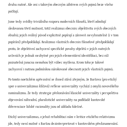
druhu nutné. Ale oni s takovým obecným záběrem svých pojmů beze všeho 
počítají.
Jsme tedy svědky triviálního rozporu moderních filosofů, kteří odmítají 
sledovanou třetí možnost, totiž realizmus obecnin: objektivitu svých obecných 
obsahů; jejich reálný původ explicitně popírají a zároveň nevyhnutelně (i v tom 
popírání) předpokládají. Realizmus vlastních obecnin filosofové předpokládají 
proto, že objektivní zachycení specifické povahy objektů v jejích nutných 
určeních je jednak nezbytné pro jejich elementární identifikaci, bez níž 
poznatelná jsoucna nemohou být vůbec myšlena. Krom toho je takové 
zachycení i nutnou podmínkou nárokované obecnosti jejich vlastních pojmů.
Po tomto noetickém upřesnění se ihned stává zřejmým, že Baršova (pro etický 
spor o univerzalizmus klíčová) reflexe univerzality vychází z omylů novověkého 
nominalizmu. Že tedy strategie překonávání klasické univerzality i perspektiva 
objevování náhradní, pluralistické univerzality na podkladě kantovské 
diferenciace lidské racionality jsou od základu falešné.
Etický univerzalizmus, o jehož rehabilitaci nám v kritice etického relativizmu 
jde, tedy není možné s Baršou dezinterpretovat v kantovském předznamenání. 