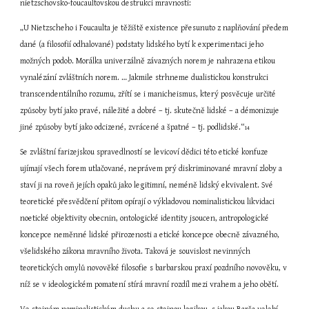
nietzschovsko-foucaultovskou destrukci mravnosti:
„U Nietzscheho i Foucaulta je těžiště existence přesunuto z naplňování předem 
dané (a filosofií odhalované) podstaty lidského bytí k experimentaci jeho 
možných podob. Morálka univerzálně závazných norem je nahrazena etikou 
vynalézání zvláštních norem. … Jakmile strhneme dualistickou konstrukci 
transcendentálního rozumu, zřítí se i manicheismus, který posvěcuje určité 
způsoby bytí jako pravé, náležité a dobré – tj. skutečně lidské – a démonizuje 
jiné způsoby bytí jako odcizené, zvrácené a špatné – tj. podlidské.“
14
Se zvláštní farizejskou spravedlností se levicoví dědici této etické konfuze 
ujímají všech forem utlačované, neprávem prý diskriminované mravní zloby a 
staví ji na roveň jejích opaků jako legitimní, neméně lidský ekvivalent. Své 
teoretické přesvědčení přitom opírají o výkladovou nominalistickou likvidaci 
noetické objektivity obecnin, ontologické identity jsoucen, antropologické 
koncepce neměnné lidské přirozenosti a etické koncepce obecně závazného, 
všelidského zákona mravního života. Taková je souvislost nevinných 
teoretických omylů novověké filosofie s barbarskou praxí pozdního novověku, v 
níž se v ideologickém pomatení stírá mravní rozdíl mezi vrahem a jeho obětí.