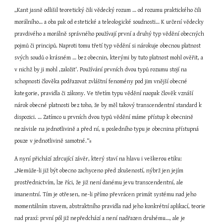
„Kant jasně odlišil teoretický čili vědecký rozum … od rozumu praktického čili 
morálního… a oba pak od estetické a teleologické soudnosti… K určení vědecky 
pravdivého a morálně správného používají první a druhý typ vědění obecných 
pojmů či principů. Naproti tomu třetí typ vědění si nárokuje obecnou platnost 
svých soudů o krásném … bez obecnin, kterými by tuto platnost mohl ověřit, a 
v nichž by ji mohl ‚založit‘. Používání prvních dvou typů rozumu stojí na 
schopnosti člověka podřazovat zvláštní fenomény pod jim vnější obecné 
kategorie, pravidla či zákony. Ve třetím typu vědění naopak člověk vznáší 
nárok obecné platnosti bez toho, že by měl takový transcendentní standard k 
dispozici. … Zatímco u prvních dvou typů vědění máme přístup k obecnině 
nezávisle na jednotlivině a před ní, u posledního typu je obecnina přístupná 
pouze v jednotlivině samotné.“
8
A nyní přichází zdrcující závěr, který staví na hlavu i veškerou etiku: 
„Nemůže-li již být obecno zachyceno před zkušeností, nýbrž jen jejím 
prostřednictvím, lze říci, že již není danému jevu transcendentní, ale 
imanentní. Tím je otřesen, ne-li přímo převrácen primát systému nad jeho 
momentálním stavem, abstraktního pravidla nad jeho konkrétní aplikací, teorie 
nad praxí: první pól již nepředchází a není nadřazen druhému…, ale je 