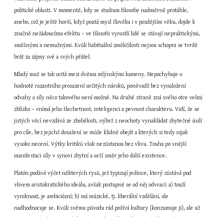
politické oblasti. V momentě, kdy se studium filosofie nadměrně protáhle, 
anebo, což je ještě horší, když poutá mysl člověka i v pozdějším věku, dojde k 
značně nežádoucímu efektu – ve filosofii vyrostlí lidé se stávají nepraktickými, 
směšnými a nemužnými. Kvůli habituální změkčilosti nejsou schopni se tvrdě 
brát za zájmy své a svých přátel.
Mladý muž se tak ocitá mezi dvěma mlýnskými kameny. Nepochybuje o 
hodnotě razantního prosazení určitých nároků, poněvadž bez vynaložení 
odvahy a síly něco takového není možné. Na druhé straně zná svého otce velmi 
zblízka – vnímá jeho šlechetnost, inteligenci a pevnost charakteru. Vidí, že se 
jistých věcí nevzdává ze zbabělosti, nýbrž z neochoty vynakládat zbytečné úsilí 
pro cíle, bez jejichž dosažení se může klidně obejít a kterých si tedy nijak 
vysoko necení. Výtky kritiků však nezůstanou bez vlivu. Touha po vnější 
manifestaci síly v synovi zbytní a určí směr jeho další existence.
Platón podává výčet některých rysů, jež typizují jedince, který zůstává pod 
vlivem aristokratického ideálu, avšak postupně se od něj odvrací: a) touží 
vyniknout, je ambiciózní; b) má múzické, tj. liberální vzdělání, ale 
nadhodnocuje se. Kvůli svému původu rád požívá kultury (konzumuje ji), ale už 