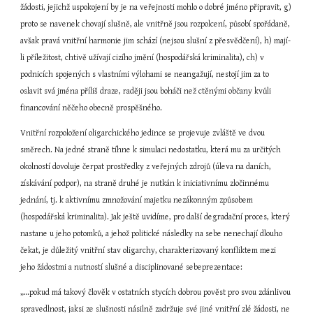
žádosti, jejichž uspokojení by je na veřejnosti mohlo o dobré jméno připravit, g) 
proto se navenek chovají slušně, ale vnitřně jsou rozpolcení, působí spořádaně, 
avšak pravá vnitřní harmonie jim schází (nejsou slušní z přesvědčení), h) mají-
li příležitost, chtivě užívají cizího jmění (hospodářská kriminalita), ch) v 
podnicích spojených s vlastními výlohami se neangažují, nestojí jim za to 
oslavit svá jména příliš draze, raději jsou boháči než ctěnými občany kvůli 
financování něčeho obecně prospěšného.
Vnitřní rozpoložení oligarchického jedince se projevuje zvláště ve dvou 
směrech. Na jedné straně tíhne k simulaci nedostatku, která mu za určitých 
okolností dovoluje čerpat prostředky z veřejných zdrojů (úleva na daních, 
získávání podpor), na straně druhé je nutkán k iniciativnímu zločinnému 
jednání, tj. k aktivnímu zmnožování majetku nezákonným způsobem 
(hospodářská kriminalita). Jak ještě uvidíme, pro další degradační proces, který 
nastane u jeho potomků, a jehož politické následky na sebe nenechají dlouho 
čekat, je důležitý vnitřní stav oligarchy, charakterizovaný konfliktem mezi 
jeho žádostmi a nutností slušné a disciplinované sebeprezentace:
„…pokud má takový člověk v ostatních stycích dobrou pověst pro svou zdánlivou 
spravedlnost, jaksi ze slušnosti násilně zadržuje své jiné vnitřní zlé žádosti, ne 