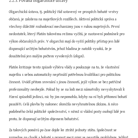
2.2.3. Povaha oligarchické ústavy
Oligarchická ústava, tj. politický řád ustavený ve prospěch bohaté vrstvy 
občanů, je založena na majetkových rozdílech. Aktivní politická správa a 
všechny důležité rozhodovací mechanizmy jsou v rukou majetných. První 
nedostatek, který Platón takovému režimu vyčítá, je nastavení podmínek pro 
výkon občanských práv. V oligarchii mají do vyšší politiky přístup jen lidé 
disponující určitým bohatstvím, jehož hladina je natolik vysoká, že je 
dosažitelná jen malým počtem vyvolených (oligoi).
Platón kritizuje tento způsob výběru vlády a poukazuje na to, že vlastnění 
majetku s sebou automaticky nepřináší potřebnou kvalifikaci pro politickou 
činnost. Uvádí přitom srovnání s jinou činností, jejíž výkon se bez patřičné 
profesionality neobejde. Pokud by se na lodi mezi námořníky nevyskytovali k 
řízení způsobilí jedinci, nic by jim nepomohlo, kdyby na ní byli přítomni bohatí 
pasažéři. Celá plavba by nakonec skončila nevyhnutelnou zkázou. A něco 
podobného čeká politické společenství, v němž si vládní posty osobují lidé jen 
proto, že disponují určitým objemem bohatství.
Za takových poměrů po čase dojde ke ztrátě jednoty státu. Společnost se 
rozpadne na chudé a bohaté a propast mezi nimi se neustále prohlubuje. Jelikož 