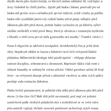
obydlí, docela jako vlastní hnízda, ve kterých mohou nákladně žít, vydržujíce si 
ženy i kohokoli by chtěli jiného… Zajisté pak budou i lakomí, poněvadž pro ně 
budou mít peníze cenu a nebudou jich zjevně nabývat, avšak z touhy po požitku 
budou rádi vynakládat jmění cizí; rozkoší budou užívat potají, utíkajíce před 
zákonem jako děti před otcem, protože budou vychováni ne po dobrém, nýbrž 
násilím: nehleděli si totiž pravé Musy, která je sdružena s rozumným myšlením 
a filosofií, a větší cenu pro ně měla gymnastika než muzika.“ (Tamtéž, 548A-C.)
Posun k oligarchii se odehrává nenápadně. Aristokratický étos je ještě dosti 
silný. Nepokryté oddání se luxusu a bohatství není širší veřejností kladně 
přijímáno. Militaristická ideologie totiž působí opačně – vštěpuje občanům 
nutnost disciplíny, sebeomezení a skromnosti. Majetnost vládců však roste a 
získané komodity se nabízejí ke svému užívání. Vládní garnitura začíná žít dvojí 
život – na veřejnosti ukazuje přísné a ukázněné vzezření, za zdmi svých paláců 
povoluje uzdu rostoucím žádostem.
Platón trefně poznamenává, že politická elita utíká před zákonem jako děti před 
otcem. Co tím chce říct? Malé děti ještě nerozumějí, proč mají své jednání 
usměrňovat podle strohých požadavků otce a instinktivně se ve svém nitru 
jeho autoritě vzpírají, třebaže navenek poslušnost zachovávají. Jejich rozum 