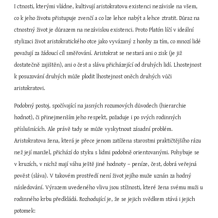
I ctnosti, kterými vládne, kultivují aristokratovu existenci nezávisle na všem, 
co k jeho životu přistupuje zvenčí a co lze lehce nabýt a lehce ztratit. Důraz na 
ctnostný život je důrazem na nezávislou existenci. Proto Platón líčí v ideální 
stylizaci život aristokratického otce jako vyvázaný z honby za tím, co mnozí lidé 
považují za žádoucí cíl směřování. Aristokrat se nestará ani o zisk (je již 
dostatečně zajištěn), ani o čest a slávu přicházející od druhých lidí. Lhostejnost 
k posuzování druhých může plodit lhostejnost oněch druhých vůči 
aristokratovi.
Podobný postoj, spočívající na jasných rozumových důvodech (hierarchie 
hodnot), či přinejmenším jeho respekt, požaduje i po svých rodinných 
příslušnících. Ale právě tady se může vyskytnout zásadní problém. 
Aristokratova žena, která je přece jenom zatížena starostmi praktičtějšího rázu 
než její manžel, přichází do styku s lidmi podobně orientovanými. Pohybuje se 
v kruzích, v nichž mají váhu ještě jiné hodnoty – peníze, čest, dobrá veřejná 
pověst (sláva). V takovém prostředí není život jejího muže uznán za hodný 
následování. Výrazem uvedeného vlivu jsou stížnosti, které žena svému muži u 
rodinného krbu předkládá. Rozhodující je, že se jejich svědkem stává i jejich 
potomek: