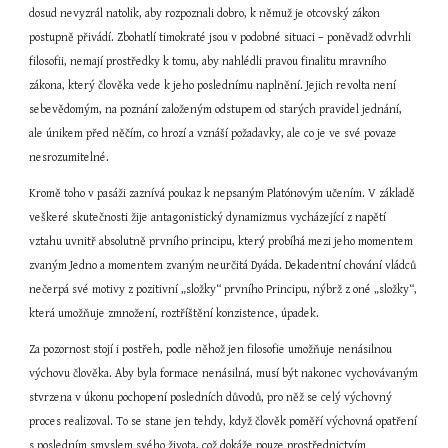
dosud nevyzrál natolik, aby rozpoznali dobro, k němuž je otcovský zákon 
postupně přivádí. Zbohatlí timokraté jsou v podobné situaci – poněvadž odvrhli 
filosofii, nemají prostředky k tomu, aby nahlédli pravou finalitu mravního 
zákona, který člověka vede k jeho poslednímu naplnění. Jejich revolta není 
sebevědomým, na poznání založeným odstupem od starých pravidel jednání, 
ale únikem před něčím, co hrozí a vznáší požadavky, ale co je ve své povaze 
nesrozumitelné.
Kromě toho v pasáži zaznívá poukaz k nepsaným Platónovým učením. V základě 
veškeré skutečnosti žije antagonistický dynamizmus vycházející z napětí 
vztahu uvnitř absolutně prvního principu, který probíhá mezi jeho momentem 
zvaným Jedno a momentem zvaným neurčitá Dyáda. Dekadentní chování vládců 
nečerpá své motivy z pozitivní „složky“ prvního Principu, nýbrž z oné „složky“, 
která umožňuje zmnožení, roztříštění konzistence, úpadek.
Za pozornost stojí i postřeh, podle něhož jen filosofie umožňuje nenásilnou 
výchovu člověka. Aby byla formace nenásilná, musí být nakonec vychovávaným 
stvrzena v úkonu pochopení posledních důvodů, pro něž se celý výchovný 
proces realizoval. To se stane jen tehdy, když člověk poměří výchovná opatření 
s posledním smyslem svého života, což dokáže pouze prostřednictvím 