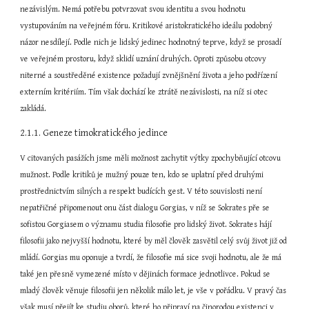
nezávislým. Nemá potřebu potvrzovat svou identitu a svou hodnotu 
vystupováním na veřejném fóru. Kritikové aristokratického ideálu podobný 
názor nesdílejí. Podle nich je lidský jedinec hodnotný teprve, když se prosadí 
ve veřejném prostoru, když sklidí uznání druhých. Oproti způsobu otcovy 
niterné a soustředěné existence požadují zvnějšnění života a jeho podřízení 
externím kritériím. Tím však dochází ke ztrátě nezávislosti, na níž si otec 
zakládá.
2.1.1. Geneze timokratického jedince
V citovaných pasážích jsme měli možnost zachytit výtky zpochybňující otcovu 
mužnost. Podle kritiků je mužný pouze ten, kdo se uplatní před druhými 
prostřednictvím silných a respekt budících gest. V této souvislosti není 
nepatřičné připomenout onu část dialogu Gorgias, v níž se Sokrates pře se 
sofistou Gorgiasem o významu studia filosofie pro lidský život. Sokrates hájí 
filosofii jako nejvyšší hodnotu, které by měl člověk zasvětil celý svůj život již od 
mládí. Gorgias mu oponuje a tvrdí, že filosofie má sice svoji hodnotu, ale že má 
také jen přesně vymezené místo v dějinách formace jednotlivce. Pokud se 
mladý člověk věnuje filosofii jen několik málo let, je vše v pořádku. V pravý čas 
však musí přejít ke studiu oborů, které ho připraví na činorodou existenci v 