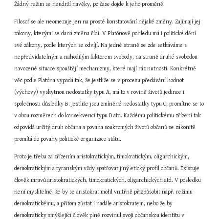
Žádný režim se neudrží navěky, po čase dojde k jeho proměně.
Filosof se ale neomezuje jen na prosté konstatování nějaké změny. Zajímají jej 
zákony, kterými se daná změna řídí. V Platónově pohledu má i politické dění 
své zákony, podle kterých se odvíjí. Na jedné straně se zde setkáváme s 
nepředvídatelným a nahodilým faktorem svobody, na straně druhé svobodou 
navozené situace spouštějí mechanizmy, které mají ráz nutnosti. Konkrétně 
věc podle Platóna vypadá tak, že jestliže se v procesu předávání hodnot 
(výchovy) vyskytnou nedostatky typu A, má to v rovině životů jedince i 
společnosti důsledky B. Jestliže jsou zmíněné nedostatky typu C, promítne se to 
v obou rozměrech do konsekvencí typu D atd. Každému politickému zřízení tak 
odpovídá určitý druh občana a povaha soukromých životů občanů se zákonitě 
promítá do povahy politické organizace státu.
Proto je třeba za zřízením aristokratickým, timokratickým, oligarchickým, 
demokratickým a tyranským vždy spatřovat jiný etický profil občanů. Existuje 
člověk mravů aristokratických, timokratických, oligarchických atd. V posledku 
není myslitelné, že by se aristokrat mohl vnitřně přizpůsobit např. režimu 
demokratickému, a přitom zůstat i nadále aristokratem, nebo že by 
demokraticky smýšlející člověk plně rozvinul svoji občanskou identitu v 