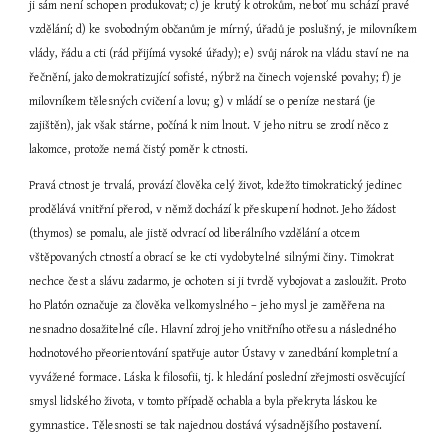
ji sám není schopen produkovat; c) je krutý k otrokům, neboť mu schází pravé 
vzdělání; d) ke svobodným občanům je mírný, úřadů je poslušný, je milovníkem 
vlády, řádu a cti (rád přijímá vysoké úřady); e) svůj nárok na vládu staví ne na 
řečnění, jako demokratizující sofisté, nýbrž na činech vojenské povahy; f) je 
milovníkem tělesných cvičení a lovu; g) v mládí se o peníze nestará (je 
zajištěn), jak však stárne, počíná k nim lnout. V jeho nitru se zrodí něco z 
lakomce, protože nemá čistý poměr k ctnosti.
Pravá ctnost je trvalá, provází člověka celý život, kdežto timokratický jedinec 
prodělává vnitřní přerod, v němž dochází k přeskupení hodnot. Jeho žádost 
(thymos) se pomalu, ale jistě odvrací od liberálního vzdělání a otcem 
vštěpovaných ctností a obrací se ke cti vydobytelné silnými činy. Timokrat 
nechce čest a slávu zadarmo, je ochoten si ji tvrdě vybojovat a zasloužit. Proto 
ho Platón označuje za člověka velkomyslného – jeho mysl je zaměřena na 
nesnadno dosažitelné cíle. Hlavní zdroj jeho vnitřního otřesu a následného 
hodnotového přeorientování spatřuje autor Ústavy v zanedbání kompletní a 
vyvážené formace. Láska k filosofii, tj. k hledání poslední zřejmosti osvěcující 
smysl lidského života, v tomto případě ochabla a byla překryta láskou ke 
gymnastice. Tělesnosti se tak najednou dostává výsadnějšího postavení.