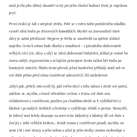
muži jevilo jako slibný ukazatel cesty pro jeho vlastní budoucí život, je najednou 
pryč.
První reakcí je šok z utrpěné ztráty. Poté se v nitru takto postiženého mladíka 
vynoří silná touha po ztracených komoditách. Myslet na znovunabytí staré 
slávy je zatím předčasné. Nejprve je třeba se soustředit na opětné získání 
majetku. Cesta k němu bude dlouhá a namáhavá – z původního obdivovatele 
velkých věcí (cti, slávy a síly) se stává obdivovatel bohatství. Jelikož je nutné ho 
znovu nabýt, organizačním a určujícím principem života začíná být touha po 
hmotných statcích. Platón tento přerod, jehož konkrétní příklady mohl mít ve 
své době přímo před očima (rozšířené udavačství), líčí následovně:
„Když pak, příteli, toto uvidí (tj. pád svého otce) a toho zakusí a ztratí své jmění, 
zalekne se, myslím, a hned střemhlav svrhne s trůnu své duše onu 
ctižádostivost a vznětlivost; ponížen jsa chudobou obrátí se k výdělkářství a 
lakotně i po malých částkách schráněje a vydělávaje střádá si peníze. Nemyslíš, 
že takový muž tehdy dosazuje na onen trůn žádostivý a lakotný díl své duše a 
činí jej v sobě velikým králem… Avšak rozum a vznětlivost posadí, myslím, na 
zemi z té i oné strany u jeho nohou a učiní je jeho otroky: onomu nedovoluje o 