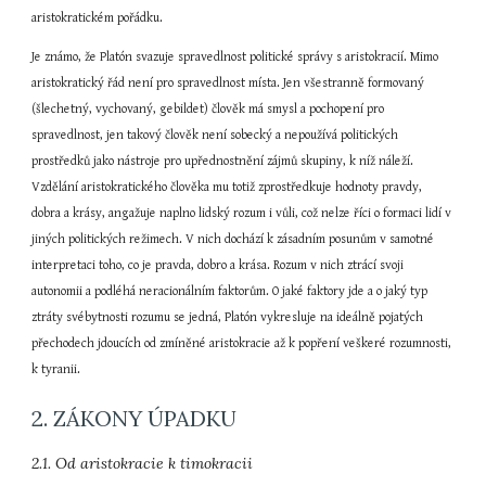
aristokratickém pořádku.
Je známo, že Platón svazuje spravedlnost politické správy s aristokracií. Mimo 
aristokratický řád není pro spravedlnost místa. Jen všestranně formovaný 
(šlechetný, vychovaný, gebildet) člověk má smysl a pochopení pro 
spravedlnost, jen takový člověk není sobecký a nepoužívá politických 
prostředků jako nástroje pro upřednostnění zájmů skupiny, k níž náleží. 
Vzdělání aristokratického člověka mu totiž zprostředkuje hodnoty pravdy, 
dobra a krásy, angažuje naplno lidský rozum i vůli, což nelze říci o formaci lidí v 
jiných politických režimech. V nich dochází k zásadním posunům v samotné 
interpretaci toho, co je pravda, dobro a krása. Rozum v nich ztrácí svoji 
autonomii a podléhá neracionálním faktorům. O jaké faktory jde a o jaký typ 
ztráty svébytnosti rozumu se jedná, Platón vykresluje na ideálně pojatých 
přechodech jdoucích od zmíněné aristokracie až k popření veškeré rozumnosti, 
k tyranii.
2. ZÁKONY ÚPADKU
2.1. Od aristokracie k timokracii