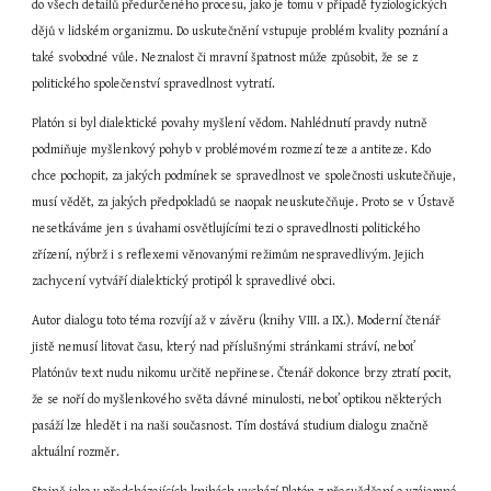
do všech detailů předurčeného procesu, jako je tomu v případě fyziologických 
dějů v lidském organizmu. Do uskutečnění vstupuje problém kvality poznání a 
také svobodné vůle. Neznalost či mravní špatnost může způsobit, že se z 
politického společenství spravedlnost vytratí.
Platón si byl dialektické povahy myšlení vědom. Nahlédnutí pravdy nutně 
podmiňuje myšlenkový pohyb v problémovém rozmezí teze a antiteze. Kdo 
chce pochopit, za jakých podmínek se spravedlnost ve společnosti uskutečňuje, 
musí vědět, za jakých předpokladů se naopak neuskutečňuje. Proto se v Ústavě 
nesetkáváme jen s úvahami osvětlujícími tezi o spravedlnosti politického 
zřízení, nýbrž i s reflexemi věnovanými režimům nespravedlivým. Jejich 
zachycení vytváří dialektický protipól k spravedlivé obci.
Autor dialogu toto téma rozvíjí až v závěru (knihy VIII. a IX.). Moderní čtenář 
jistě nemusí litovat času, který nad příslušnými stránkami stráví, neboť 
Platónův text nudu nikomu určitě nepřinese. Čtenář dokonce brzy ztratí pocit, 
že se noří do myšlenkového světa dávné minulosti, neboť optikou některých 
pasáží lze hledět i na naši současnost. Tím dostává studium dialogu značně 
aktuální rozměr.