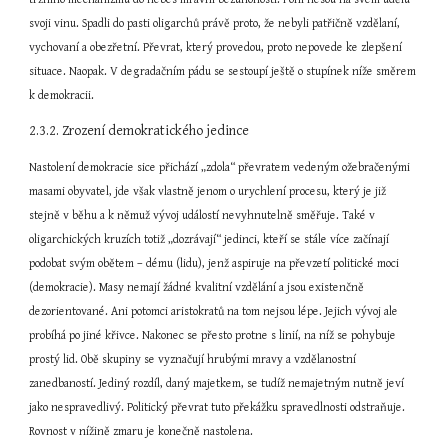
svoji vinu. Spadli do pasti oligarchů právě proto, že nebyli patřičně vzdělaní, 
vychovaní a obezřetní. Převrat, který provedou, proto nepovede ke zlepšení 
situace. Naopak. V degradačním pádu se sestoupí ještě o stupínek níže směrem 
k demokracii.
2.3.2. Zrození demokratického jedince
Nastolení demokracie sice přichází „zdola“ převratem vedeným ožebračenými 
masami obyvatel, jde však vlastně jenom o urychlení procesu, který je již 
stejně v běhu a k němuž vývoj událostí nevyhnutelně směřuje. Také v 
oligarchických kruzích totiž „dozrávají“ jedinci, kteří se stále více začínají 
podobat svým obětem – dému (lidu), jenž aspiruje na převzetí politické moci 
(demokracie). Masy nemají žádné kvalitní vzdělání a jsou existenčně 
dezorientované. Ani potomci aristokratů na tom nejsou lépe. Jejich vývoj ale 
probíhá po jiné křivce. Nakonec se přesto protne s linií, na níž se pohybuje 
prostý lid. Obě skupiny se vyznačují hrubými mravy a vzdělanostní 
zanedbaností. Jediný rozdíl, daný majetkem, se tudíž nemajetným nutně jeví 
jako nespravedlivý. Politický převrat tuto překážku spravedlnosti odstraňuje. 
Rovnost v nížině zmaru je konečně nastolena.