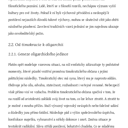
filosofického poznání. Lidé, kteří se s filosofií rozešli, nechápou význam vyšší 
kultury pro své životy. Pokud k ní byli výchovně přiváděni a nedospějí k 
postižení nejzazších důvodů takové výchovy, mohou se skutečně cítit jako oběti 
násilného působení. Zavržení tradičních vzorů jednání se jim najednou ukazuje 
jako osvoboditelský počin.
2.2. Od timokracie k oligarchii
2.2.1. Geneze oligarchického jedince
Platón opět modeluje vzorovou situaci, na níž emfaticky zdůrazňuje ty podstatné 
momenty, které působí vnitřní proměnu timokratického občana s jejími 
politickými následky. Timokratický otec má syna, který mu je naprosto oddán. 
Obdivuje jeho sílu, odvahu, statečnost, rozhodnost i veřejné renomé. Nebezpečí 
však přímo visí ve vzduchu. Problém timokratického občana spočívá v tom, že 
na rozdíl od aristokratů zakládá svůj život na tom, co lze lehce ztratit. A ztratit to 
je možné z mnoha příčin. Stačí výrazný vojenský neúspěch nebo falešné udání 
a důsledky jsou přímo fatální. Následuje pád z výšin společenského úspěchu, 
konfiskace majetku, vyhnanství a někdy dokonce i smrt. Změna situace je 
tentokrát radikální. Slávu střídá ponížení, bohatství chudoba. Co se mladému 