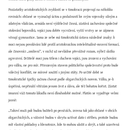
Pozůstatky aristokratických zvyklostí se v timokracii projevují na několika 
rovinách: občané se vyznačují úctou a poslušností ke svým vojensky silným a 
zdatným vládcům, armáda není výdělečně činná, zůstává zachováno společné 
stolování bojovníků, vojáci jsou dobře vycvičení, vyšší vrstvy se se zájmem 
věnují gymnastice. Sama ze sebe má timokratická ústava následné znaky: k 
moci nejsou povoláváni lidé prošlí aristokraickou intelektuálně-mravní formací, 
ale činovníci „smíšení“, v nichž už nevládne převážně rozum, nýbrž složka 
agresivní. Držitelé moci jsou tělem i duchem vojáci, jsou zrozeni a vychováni 
pro válku, ne pro mír. Přirozeným stavem politického společenství proto bude 
válečný konflikt, ne mírové soužití s jinými státy. Po určité době se 
timokratické špičky začnou chovat podle oligarchických norem. Válka, je-li 
úspěšná, nepřináší vítězům jenom čest a slávu, ale též bohatou kořist. Zůstat 
imunní vůči tomuto lákadlu není dlouhodobě možné. Platón se vyjadřuje velmi 
jasně:
„Takoví muži pak budou bažiteli po penězích, zrovna tak jako občané v obcích 
oligarchických, a vášnivě budou v skrytu uctívat zlato i stříbro, protože budou 
mít vlastní pokladny a klenotnice, kde to mohou uložit a skrýt, a také uzavřená 