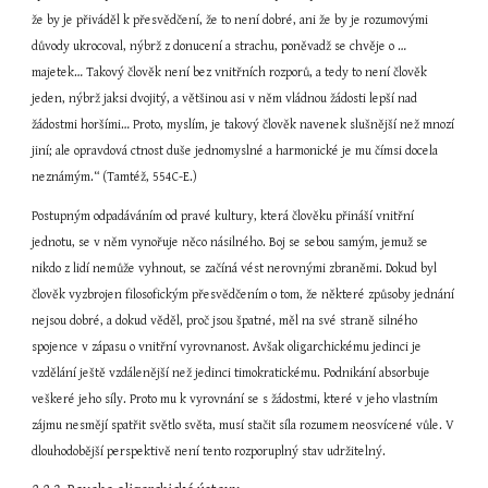
že by je přiváděl k přesvědčení, že to není dobré, ani že by je rozumovými 
důvody ukrocoval, nýbrž z donucení a strachu, poněvadž se chvěje o … 
majetek… Takový člověk není bez vnitřních rozporů, a tedy to není člověk 
jeden, nýbrž jaksi dvojitý, a většinou asi v něm vládnou žádosti lepší nad 
žádostmi horšími… Proto, myslím, je takový člověk navenek slušnější než mnozí 
jiní; ale opravdová ctnost duše jednomyslné a harmonické je mu čímsi docela 
neznámým.“ (Tamtéž, 554C-E.)
Postupným odpadáváním od pravé kultury, která člověku přináší vnitřní 
jednotu, se v něm vynořuje něco násilného. Boj se sebou samým, jemuž se 
nikdo z lidí nemůže vyhnout, se začíná vést nerovnými zbraněmi. Dokud byl 
člověk vyzbrojen filosofickým přesvědčením o tom, že některé způsoby jednání 
nejsou dobré, a dokud věděl, proč jsou špatné, měl na své straně silného 
spojence v zápasu o vnitřní vyrovnanost. Avšak oligarchickému jedinci je 
vzdělání ještě vzdálenější než jedinci timokratickému. Podnikání absorbuje 
veškeré jeho síly. Proto mu k vyrovnání se s žádostmi, které v jeho vlastním 
zájmu nesmějí spatřit světlo světa, musí stačit síla rozumem neosvícené vůle. V 
dlouhodobější perspektivě není tento rozporuplný stav udržitelný.