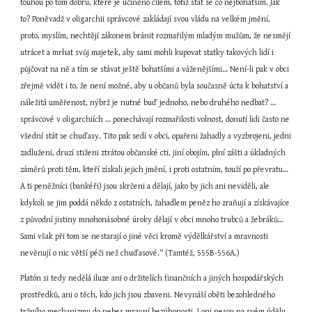
touhou po tom dobru, které je učiněno cílem, totiž stát se co nejbohatším. Jak 
to? Poněvadž v oligarchii správcové zakládají svou vládu na velkém jmění, 
proto, myslím, nechtějí zákonem bránit rozmařilým mladým mužům, že nesmějí 
utrácet a mrhat svůj majetek, aby sami mohli kupovat statky takových lidí i 
půjčovat na ně a tím se stávat ještě bohatšími a váženějšími… Není-li pak v obci 
zřejmě vidět i to, že není možné, aby u občanů byla současně úcta k bohatství a 
náležitá uměřenost, nýbrž je nutné buď jednoho, nebo druhého nedbat? …
správcové v oligarchiích … ponechávají rozmařilosti volnost, donutí lidi často ne 
všední stát se chuďasy. Tito pak sedí v obci, opařeni žahadly a vyzbrojeni, jedni 
zadluženi, druzí stiženi ztrátou občanské cti, jiní obojím, plní zášti a úkladných 
záměrů proti těm, kteří získali jejich jmění, i proti ostatním, touží po převratu… 
A ti peněžníci (bankéři) jsou skrčeni a dělají, jako by jich ani neviděli, ale 
kdykoli se jim poddá někdo z ostatních, žahadlem peněz ho zraňují a získávajíce 
z původní jistiny mnohonásobné úroky dělají v obci mnoho trubců a žebráků… 
Sami však při tom se nestarají o jiné věci kromě výdělkářství a mravnosti 
nevěnují o nic větší péči než chuďasové.“ (Tamtéž, 555B-556A.)
Platón si tedy nedělá iluze ani o držitelích finančních a jiných hospodářských 
prostředků, ani o těch, kdo jich jsou zbaveni. Nevynáší oběti bezohledného 
tržního mechanizmu do nebes mravní bezúhonosti. I oni nesou na svém údělu 