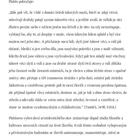
Platón pokračuje:
„Dále pak víš, že i lidé z domácí čeledi takových mužů, kteří se zdají věrní, 
mluvívají druhdy potají synům takovéto věci, a jestliže uvidí, že někdo je otci 
dlužen peníze nebo v něčem jiném mu křivdí a že otec na něj nenastupuje, 
vybízejí ho, aby to, až dospěje v muže, všem takovým lidem oplatil a byl více 
mužem než jeho otec. A přicházeje mezi lidi, slyší jiné takové věci, a vidí jak 
občané, hledící si jen svého díla, jsou nazýváni pošetilci a jsou v malé vážnosti, 
kdežto druzí jsou váženi a jsou vychvalováni. Když pak ten mladý muž všechny 
takové věci slyší a vidí a zase na druhé straně slyší řeči otcovy a vidí zblízka 
jeho činnost vedle činnosti ostatních, tu je vlečen z obou těchto stran v opačné 
směry: otec pěstuje a šíří rozumovou stránku v jeho duši, ostatní pak stránku 
žádostivou a vznětlivou; protože pak to není člověk s vrozenou povahou špatnou, 
ale přijímal špatné vlivy ostatních, dostane se, jak je tak z obou stran vlečen, do 
středu a odevzdá vládu ve svém nitru části střední, řevnivé a vznětlivé, a 
stane se mužem vysokomyslným a ctižádostivým.“ (Tamtéž, 349E-550A.)
Platónovo vykreslení aristokratického otce znázorňuje dopad studia filosofie a 
kultivace mravních ctností na život člověka. Kvůli těmto svobodně vybojovaným 
a přivlastněným hodnotám se člověk autonomizuje, osamostatňuje, stává se 