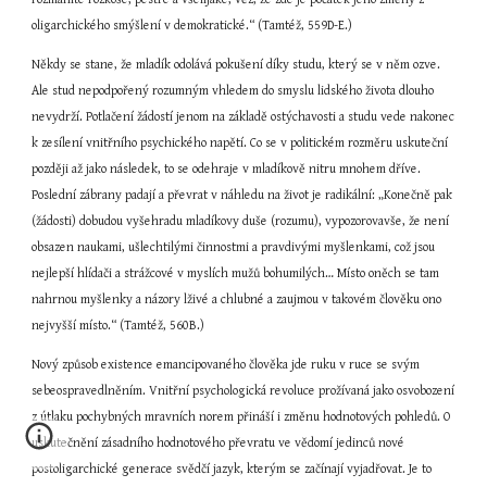
oligarchického smýšlení v demokratické.“ (Tamtéž, 559D-E.)
Někdy se stane, že mladík odolává pokušení díky studu, který se v něm ozve. 
Ale stud nepodpořený rozumným vhledem do smyslu lidského života dlouho 
nevydrží. Potlačení žádostí jenom na základě ostýchavosti a studu vede nakonec 
k zesílení vnitřního psychického napětí. Co se v politickém rozměru uskuteční 
později až jako následek, to se odehraje v mladíkově nitru mnohem dříve. 
Poslední zábrany padají a převrat v náhledu na život je radikální: „Konečně pak 
(žádosti) dobudou vyšehradu mladíkovy duše (rozumu), vypozorovavše, že není 
obsazen naukami, ušlechtilými činnostmi a pravdivými myšlenkami, což jsou 
nejlepší hlídači a strážcové v myslích mužů bohumilých… Místo oněch se tam 
nahrnou myšlenky a názory lživé a chlubné a zaujmou v takovém člověku ono 
nejvyšší místo.“ (Tamtéž, 560B.)
Nový způsob existence emancipovaného člověka jde ruku v ruce se svým 
sebeospravedlněním. Vnitřní psychologická revoluce prožívaná jako osvobození 
z útlaku pochybných mravních norem přináší i změnu hodnotových pohledů. O 
uskutečnění zásadního hodnotového převratu ve vědomí jedinců nové 
postoligarchické generace svědčí jazyk, kterým se začínají vyjadřovat. Je to 