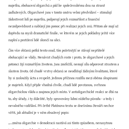
majetku, obohacení oligarchů a pád ke společenskému dnu na straně 
zadlužených. Oligarchové jsou v tomto směru velmi předvídaví – stimulují 
žádostivost lidí po majetku, podporují jejich rozmařilost a finanční 
nezodpovědnost a nabízejí jim pomoc při realizaci jejich snů. Přitom ale mají už 
dopředu na mysli dramatické finále, ve kterém se jejich pokladny ještě více 
naplní a postižení lidé skončí na ulici.
Čím více občanů potká tento osud, tím početnější se stávají nepřátelé 
obohacující se vlády. Nenávist chudých roste i proto, že oligarchové a jejich 
potomci žijí rozmařilým životem. Jsou změkčilí, nemají sílu odporovat strastem a 
slastem života. Od chudé vrstvy občanů se neodlišují žádnými kvalitami, které 
by si zasloužily úctu a respekt. Jedinou příčinou rozdílu mezi oběma skupinami 
je majetek. Když přijde vhodná chvíle, chudí lidé povstanou, svrhnou 
oligarchickou vládu a zaujmou jejich místo. V antioligarchické reakci se dbá na 
to, aby úřady, i ty důležité, byly spravovány lidmi nízkého původu - a tedy i 
nevalného vzdělání. Při četbě Platónova textu se dnešnímu čtenáři nechce 
věřit, jak aktuální je v něm obsažený popis:
„…změna oligarchie v demokracii nastává asi tímto způsobem, nenasytnou 