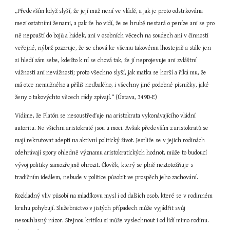
„Především když slyší, že její muž není ve vládě, a jak je proto odstrkována 
mezi ostatními ženami, a pak že ho vidí, že se hrubě nestará o peníze ani se pro 
ně nepouští do bojů a hádek, ani v osobních věcech na soudech ani v činnosti 
veřejné, nýbrž pozoruje, že se chová ke všemu takovému lhostejně a stále jen 
si hledí sám sebe, kdežto k ní se chová tak, že jí neprojevuje ani zvláštní 
vážnosti ani nevážnosti; proto všechno slyší, jak matka se horší a říká mu, že 
má otce nemužného a příliš nedbalého, i všechny jiné podobné písničky, jaké 
ženy o takovýchto věcech rády zpívají.“ (Ústava, 349D-E)
Vidíme, že Platón se nesoustřeďuje na aristokrata vykonávajícího vládní 
autoritu. Ne všichni aristokraté jsou u moci. Avšak především z aristokratů se 
mají rekrutovat adepti na aktivní politický život. Jestliže se v jejich rodinách 
odehrávají spory ohledně významu aristokratických hodnot, může to budoucí 
vývoj politiky samozřejmě ohrozit. Člověk, který se plně neztotožňuje s 
tradičním ideálem, nebude v politice působit ve prospěch jeho zachování.
Rozkladný vliv působí na mladíkovu mysl i od dalších osob, které se v rodinném 
kruhu pohybují. Služebnictvo v jistých případech může vyjádřit svůj 
nesouhlasný názor. Stejnou kritiku si může vyslechnout i od lidí mimo rodinu. 