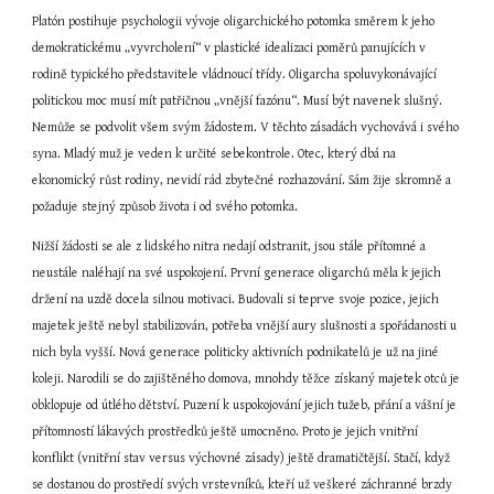
Platón postihuje psychologii vývoje oligarchického potomka směrem k jeho 
demokratickému „vyvrcholení“ v plastické idealizaci poměrů panujících v 
rodině typického představitele vládnoucí třídy. Oligarcha spoluvykonávající 
politickou moc musí mít patřičnou „vnější fazónu“. Musí být navenek slušný. 
Nemůže se podvolit všem svým žádostem. V těchto zásadách vychovává i svého 
syna. Mladý muž je veden k určité sebekontrole. Otec, který dbá na 
ekonomický růst rodiny, nevidí rád zbytečné rozhazování. Sám žije skromně a 
požaduje stejný způsob života i od svého potomka.
Nižší žádosti se ale z lidského nitra nedají odstranit, jsou stále přítomné a 
neustále naléhají na své uspokojení. První generace oligarchů měla k jejich 
držení na uzdě docela silnou motivaci. Budovali si teprve svoje pozice, jejich 
majetek ještě nebyl stabilizován, potřeba vnější aury slušnosti a spořádanosti u 
nich byla vyšší. Nová generace politicky aktivních podnikatelů je už na jiné 
koleji. Narodili se do zajištěného domova, mnohdy těžce získaný majetek otců je 
obklopuje od útlého dětství. Puzení k uspokojování jejich tužeb, přání a vášní je 
přítomností lákavých prostředků ještě umocněno. Proto je jejich vnitřní 
konflikt (vnitřní stav versus výchovné zásady) ještě dramatičtější. Stačí, když 
se dostanou do prostředí svých vrstevníků, kteří už veškeré záchranné brzdy 