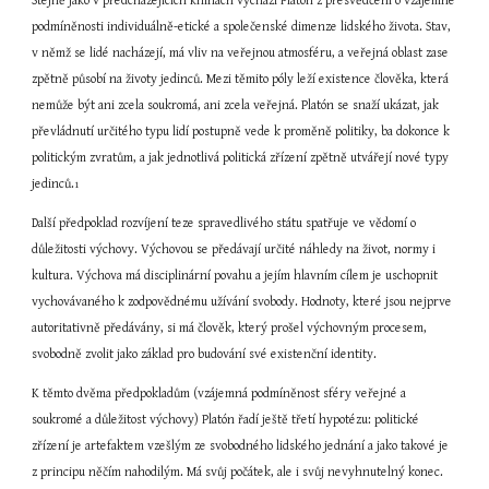
Stejně jako v předcházejících knihách vychází Platón z přesvědčení o vzájemné 
podmíněnosti individuálně-etické a společenské dimenze lidského života. Stav, 
v němž se lidé nacházejí, má vliv na veřejnou atmosféru, a veřejná oblast zase 
zpětně působí na životy jedinců. Mezi těmito póly leží existence člověka, která 
nemůže být ani zcela soukromá, ani zcela veřejná. Platón se snaží ukázat, jak 
převládnutí určitého typu lidí postupně vede k proměně politiky, ba dokonce k 
politickým zvratům, a jak jednotlivá politická zřízení zpětně utvářejí nové typy 
jedinců.
1
Další předpoklad rozvíjení teze spravedlivého státu spatřuje ve vědomí o 
důležitosti výchovy. Výchovou se předávají určité náhledy na život, normy i 
kultura. Výchova má disciplinární povahu a jejím hlavním cílem je uschopnit 
vychovávaného k zodpovědnému užívání svobody. Hodnoty, které jsou nejprve 
autoritativně předávány, si má člověk, který prošel výchovným procesem, 
svobodně zvolit jako základ pro budování své existenční identity.
K těmto dvěma předpokladům (vzájemná podmíněnost sféry veřejné a 
soukromé a důležitost výchovy) Platón řadí ještě třetí hypotézu: politické 
zřízení je artefaktem vzešlým ze svobodného lidského jednání a jako takové je 
z principu něčím nahodilým. Má svůj počátek, ale i svůj nevyhnutelný konec. 