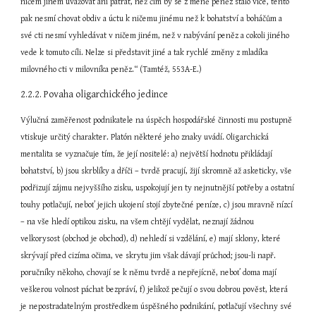
ničem jiném uvažovat ani pátrat, než čím by se z méně peněz stalo více, tento 
pak nesmí chovat obdiv a úctu k ničemu jinému než k bohatství a boháčům a 
své cti nesmí vyhledávat v ničem jiném, než v nabývání peněz a cokoli jiného 
vede k tomuto cíli. Nelze si představit jiné a tak rychlé změny z mladíka 
milovného cti v milovníka peněz.“ (Tamtéž, 553A-E.)
2.2.2. Povaha oligarchického jedince
Výlučná zaměřenost podnikatele na úspěch hospodářské činnosti mu postupně 
vtiskuje určitý charakter. Platón některé jeho znaky uvádí. Oligarchická 
mentalita se vyznačuje tím, že její nositelé: a) největší hodnotu přikládají 
bohatství, b) jsou skrblíky a dříči – tvrdě pracují, žijí skromně až asketicky, vše 
podřizují zájmu nejvyššího zisku, uspokojují jen ty nejnutnější potřeby a ostatní 
touhy potlačují, neboť jejich ukojení stojí zbytečné peníze, c) jsou mravně nízcí 
– na vše hledí optikou zisku, na všem chtějí vydělat, neznají žádnou 
velkorysost (obchod je obchod), d) nehledí si vzdělání, e) mají sklony, které 
skrývají před cizíma očima, ve skrytu jim však dávají průchod; jsou-li např. 
poručníky někoho, chovají se k němu tvrdě a nepřejícně, neboť doma mají 
veškerou volnost páchat bezpráví, f) jelikož pečují o svou dobrou pověst, která 
je nepostradatelným prostředkem úspěšného podnikání, potlačují všechny své 