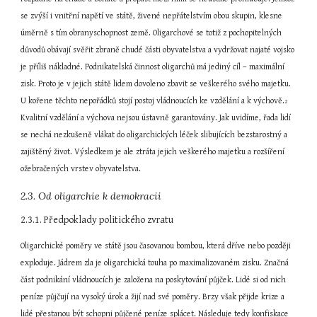
se zvýší i vnitřní napětí ve státě, živené nepřátelstvím obou skupin, klesne 
úměrně s tím obranyschopnost země. Oligarchové se totiž z pochopitelných 
důvodů obávají svěřit zbraně chudé části obyvatelstva a vydržovat najaté vojsko 
je příliš nákladné. Podnikatelská činnost oligarchů má jediný cíl – maximální 
zisk. Proto je v jejich státě lidem dovoleno zbavit se veškerého svého majetku. 
U kořene těchto nepořádků stojí postoj vládnoucích ke vzdělání a k výchově.
2
Kvalitní vzdělání a výchova nejsou ústavně garantovány. Jak uvidíme, řada lidí 
se nechá nezkušeně vlákat do oligarchických léček slibujících bezstarostný a 
zajištěný život. Výsledkem je ale ztráta jejich veškerého majetku a rozšíření 
ožebračených vrstev obyvatelstva.
2.3. Od oligarchie k demokracii
2.3.1. Předpoklady politického zvratu
Oligarchické poměry ve státě jsou časovanou bombou, která dříve nebo později 
exploduje. Jádrem zla je oligarchická touha po maximalizovaném zisku. Značná 
část podnikání vládnoucích je založena na poskytování půjček. Lidé si od nich 
peníze půjčují na vysoký úrok a žijí nad své poměry. Brzy však přijde krize a 
lidé přestanou být schopni půjčené peníze splácet. Následuje tedy konfiskace 