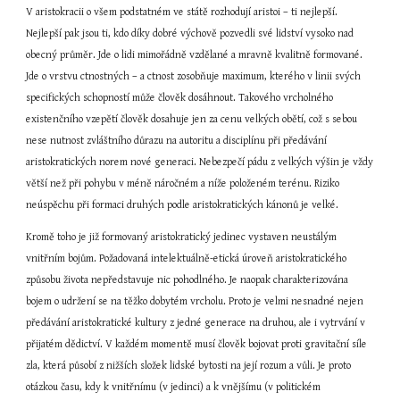
V aristokracii o všem podstatném ve státě rozhodují aristoi – ti nejlepší. 
Nejlepší pak jsou ti, kdo díky dobré výchově pozvedli své lidství vysoko nad 
obecný průměr. Jde o lidi mimořádně vzdělané a mravně kvalitně formované. 
Jde o vrstvu ctnostných – a ctnost zosobňuje maximum, kterého v linii svých 
specifických schopností může člověk dosáhnout. Takového vrcholného 
existenčního vzepětí člověk dosahuje jen za cenu velkých obětí, což s sebou 
nese nutnost zvláštního důrazu na autoritu a disciplínu při předávání 
aristokratických norem nové generaci. Nebezpečí pádu z velkých výšin je vždy 
větší než při pohybu v méně náročném a níže položeném terénu. Riziko 
neúspěchu při formaci druhých podle aristokratických kánonů je velké.
Kromě toho je již formovaný aristokratický jedinec vystaven neustálým 
vnitřním bojům. Požadovaná intelektuálně-etická úroveň aristokratického 
způsobu života nepředstavuje nic pohodlného. Je naopak charakterizována 
bojem o udržení se na těžko dobytém vrcholu. Proto je velmi nesnadné nejen 
předávání aristokratické kultury z jedné generace na druhou, ale i vytrvání v 
přijatém dědictví. V každém momentě musí člověk bojovat proti gravitační síle 
zla, která působí z nižších složek lidské bytosti na její rozum a vůli. Je proto 
otázkou času, kdy k vnitřnímu (v jedinci) a k vnějšímu (v politickém 