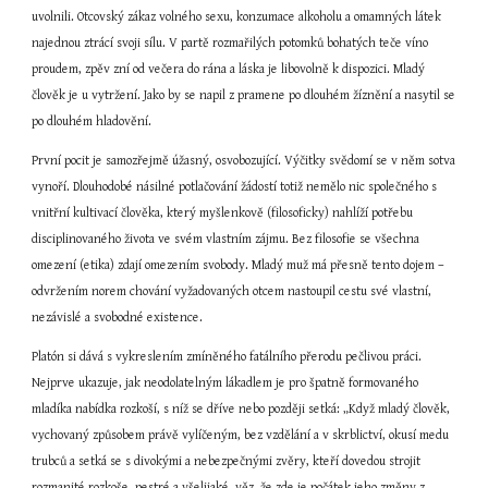
uvolnili. Otcovský zákaz volného sexu, konzumace alkoholu a omamných látek 
najednou ztrácí svoji sílu. V partě rozmařilých potomků bohatých teče víno 
proudem, zpěv zní od večera do rána a láska je libovolně k dispozici. Mladý 
člověk je u vytržení. Jako by se napil z pramene po dlouhém žíznění a nasytil se 
po dlouhém hladovění.
První pocit je samozřejmě úžasný, osvobozující. Výčitky svědomí se v něm sotva 
vynoří. Dlouhodobé násilné potlačování žádostí totiž nemělo nic společného s 
vnitřní kultivací člověka, který myšlenkově (filosoficky) nahlíží potřebu 
disciplinovaného života ve svém vlastním zájmu. Bez filosofie se všechna 
omezení (etika) zdají omezením svobody. Mladý muž má přesně tento dojem – 
odvržením norem chování vyžadovaných otcem nastoupil cestu své vlastní, 
nezávislé a svobodné existence.
Platón si dává s vykreslením zmíněného fatálního přerodu pečlivou práci. 
Nejprve ukazuje, jak neodolatelným lákadlem je pro špatně formovaného 
mladíka nabídka rozkoší, s níž se dříve nebo později setká: „Když mladý člověk, 
vychovaný způsobem právě vylíčeným, bez vzdělání a v skrblictví, okusí medu 
trubců a setká se s divokými a nebezpečnými zvěry, kteří dovedou strojit 
rozmanité rozkoše, pestré a všelijaké, věz, že zde je počátek jeho změny z 