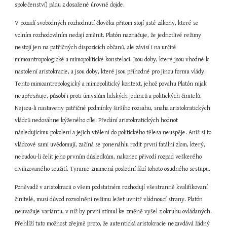
společenství) pádu z dosažené úrovně dojde.
V pozadí svobodných rozhodnutí člověka přitom stojí jisté zákony, které se 
volním rozhodováním nedají změnit. Platón naznačuje, že jednotlivé režimy 
nestojí jen na patřičných dispozicích občanů, ale závisí i na určité 
mimoantropologické a mimopolitické konstelaci. Jsou doby, které jsou vhodné k 
nastolení aristokracie, a jsou doby, které jsou příhodné pro jinou formu vlády. 
Tento mimoantropologický a mimopolitický kontext, jehož povahu Platón nijak 
neupřesňuje, působí i proti úmyslům lidských jedinců a politických činitelů. 
Nejsou-li nastaveny patřičné podmínky širšího rozsahu, snaha aristokratických 
vládců nedosáhne kýženého cíle. Předání aristokratických hodnot 
následujícímu pokolení a jejich vtělení do politického tělesa neuspěje. Aniž si to 
vládcové sami uvědomují, začíná se ponenáhlu rodit první fatální zlom, který, 
nebudou-li čelit jeho prvním důsledkům, nakonec přivodí rozpad veškerého 
civilizovaného soužití. Tyranie znamená poslední fází tohoto osudného sestupu.
Poněvadž v aristokracii o všem podstatném rozhodují všestranně kvalifikovaní 
činitelé, musí důvod rozvolnění režimu ležet uvnitř vládnoucí strany. Platón 
neuvažuje variantu, v níž by první stimul ke změně vyšel z okruhu ovládaných. 
Přehlíží tuto možnost zřejmě proto, že autentická aristokracie nezavdává žádný 