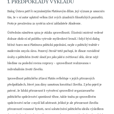
1. PŘEDPOKLADY VÝKLADU
Dialog Ústava patří k nejznámějším Platónovým dílům. Její význam je umocněn 
tím, že v ní autor uplatnil velkou část svých zásadních filosofických poznatků. 
Proto je považována za syntézu učení zakladatele Akademie.
Ústředním námětem spisu je otázka spravedlnosti. Účastníci mistrně vedené 
diskuze okolo ní od počátku vytrvale myšlenkově krouží. I když bývá dialog 
běžně řazen mezi Platónova politická pojednání, nejde o politický traktát v 
moderním smyslu slova. Pozorný čtenář totiž pochopí, že dlouze rozváděné 
úvahy o politickém životě slouží jen jako jakési zvětšovací sklo, skrze nějž 
hledíme na poslední rovinu rozpravy – spravedlnost realizovanou v 
individuálním životě člověka.
Spravedlnost politického zřízení Platón reflektuje v jejích přirozených 
předpokladech, které jsou dány samotnou konstitucí člověka. Z jeho pojetí je 
patrné, že lidská přirozenost k vytvoření spravedlivě organizovaného 
politického společenství spontánně tíhne, takže touhu po spravedlivém 
společenství nelze z myslí lidí odstranit. Jelikož je ale přirozenost člověka 
přirozeností rozumné bytosti, není uskutečnění politického ideálu výsledkem 