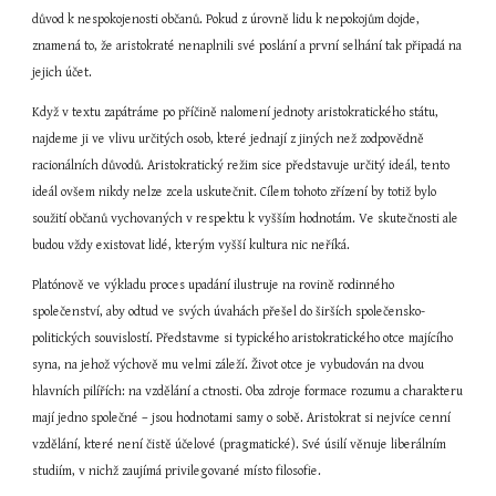
důvod k nespokojenosti občanů. Pokud z úrovně lidu k nepokojům dojde, 
znamená to, že aristokraté nenaplnili své poslání a první selhání tak připadá na 
jejich účet.
Když v textu zapátráme po příčině nalomení jednoty aristokratického státu, 
najdeme ji ve vlivu určitých osob, které jednají z jiných než zodpovědně 
racionálních důvodů. Aristokratický režim sice představuje určitý ideál, tento 
ideál ovšem nikdy nelze zcela uskutečnit. Cílem tohoto zřízení by totiž bylo 
soužití občanů vychovaných v respektu k vyšším hodnotám. Ve skutečnosti ale 
budou vždy existovat lidé, kterým vyšší kultura nic neříká.
Platónově ve výkladu proces upadání ilustruje na rovině rodinného 
společenství, aby odtud ve svých úvahách přešel do širších společensko-
politických souvislostí. Představme si typického aristokratického otce majícího 
syna, na jehož výchově mu velmi záleží. Život otce je vybudován na dvou 
hlavních pilířích: na vzdělání a ctnosti. Oba zdroje formace rozumu a charakteru 
mají jedno společné – jsou hodnotami samy o sobě. Aristokrat si nejvíce cenní 
vzdělání, které není čistě účelové (pragmatické). Své úsilí věnuje liberálním 
studiím, v nichž zaujímá privilegované místo filosofie.