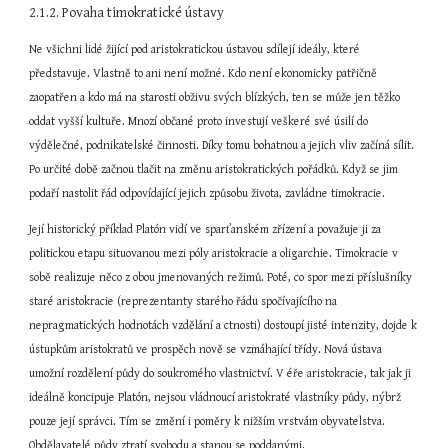
2.1.2. Povaha timokratické ústavy
Ne všichni lidé žijící pod aristokratickou ústavou sdílejí ideály, které 
představuje. Vlastně to ani není možné. Kdo není ekonomicky patřičně 
zaopatřen a kdo má na starosti obživu svých blízkých, ten se může jen těžko 
oddat vyšší kultuře. Mnozí občané proto investují veškeré své úsilí do 
výdělečné, podnikatelské činnosti. Díky tomu bohatnou a jejich vliv začíná sílit. 
Po určité době začnou tlačit na změnu aristokratických pořádků. Když se jim 
podaří nastolit řád odpovídající jejich způsobu života, zavládne timokracie.
Její historický příklad Platón vidí ve sparťanském zřízení a považuje ji za 
politickou etapu situovanou mezi póly aristokracie a oligarchie. Timokracie v 
sobě realizuje něco z obou jmenovaných režimů. Poté, co spor mezi příslušníky 
staré aristokracie (reprezentanty starého řádu spočívajícího na 
nepragmatických hodnotách vzdělání a ctnosti) dostoupí jisté intenzity, dojde k 
ústupkům aristokratů ve prospěch nově se vzmáhající třídy. Nová ústava 
umožní rozdělení půdy do soukromého vlastnictví. V éře aristokracie, tak jak ji 
ideálně koncipuje Platón, nejsou vládnoucí aristokraté vlastníky půdy, nýbrž 
pouze její správci. Tím se změní i poměry k nižším vrstvám obyvatelstva. 
Obdělavatelé půdy ztratí svobodu a stanou se poddanými.