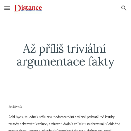
Skip to main content
Skip to navigation
Až příliš triviální 
argumentace fakty
Jan Horník
Řekl bych, že jednak stále trvá nedorozumění o věcné podstatě mé kritiky 
metody dokazování evoluce, a zároveň došlo k velkému nedorozumění ohledně 