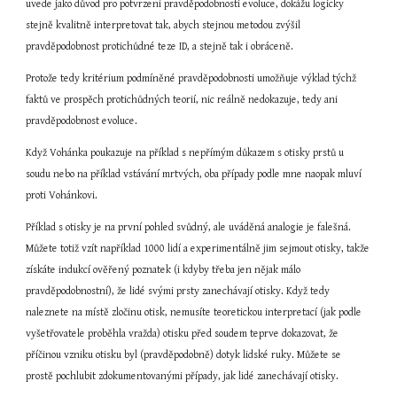
uvede jako důvod pro potvrzení pravděpodobnosti evoluce, dokážu logicky 
stejně kvalitně interpretovat tak, abych stejnou metodou zvýšil 
pravděpodobnost protichůdné teze ID, a stejně tak i obráceně.
Protože tedy kritérium podmíněné pravděpodobnosti umožňuje výklad týchž 
faktů ve prospěch protichůdných teorií, nic reálně nedokazuje, tedy ani 
pravděpodobnost evoluce.
Když Vohánka poukazuje na příklad s nepřímým důkazem s otisky prstů u 
soudu nebo na příklad vstávání mrtvých, oba případy podle mne naopak mluví 
proti Vohánkovi.
Příklad s otisky je na první pohled svůdný, ale uváděná analogie je falešná. 
Můžete totiž vzít například 1000 lidí a experimentálně jim sejmout otisky, takže 
získáte indukcí ověřený poznatek (i kdyby třeba jen nějak málo 
pravděpodobnostní), že lidé svými prsty zanechávají otisky. Když tedy 
naleznete na místě zločinu otisk, nemusíte teoretickou interpretací (jak podle 
vyšetřovatele proběhla vražda) otisku před soudem teprve dokazovat, že 
příčinou vzniku otisku byl (pravděpodobně) dotyk lidské ruky. Můžete se 
prostě pochlubit zdokumentovanými případy, jak lidé zanechávají otisky.