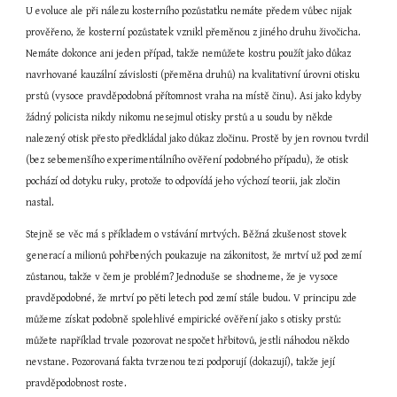
U evoluce ale při nálezu kosterního pozůstatku nemáte předem vůbec nijak 
prověřeno, že kosterní pozůstatek vznikl přeměnou z jiného druhu živočicha. 
Nemáte dokonce ani jeden případ, takže nemůžete kostru použít jako důkaz 
navrhované kauzální závislosti (přeměna druhů) na kvalitativní úrovni otisku 
prstů (vysoce pravděpodobná přítomnost vraha na místě činu). Asi jako kdyby 
žádný policista nikdy nikomu nesejmul otisky prstů a u soudu by někde 
nalezený otisk přesto předkládal jako důkaz zločinu. Prostě by jen rovnou tvrdil 
(bez sebemenšího experimentálního ověření podobného případu), že otisk 
pochází od dotyku ruky, protože to odpovídá jeho výchozí teorii, jak zločin 
nastal.
Stejně se věc má s příkladem o vstávání mrtvých. Běžná zkušenost stovek 
generací a milionů pohřbených poukazuje na zákonitost, že mrtví už pod zemí 
zůstanou, takže v čem je problém? Jednoduše se shodneme, že je vysoce 
pravděpodobné, že mrtví po pěti letech pod zemí stále budou. V principu zde 
můžeme získat podobně spolehlivé empirické ověření jako s otisky prstů: 
můžete například trvale pozorovat nespočet hřbitovů, jestli náhodou někdo 
nevstane. Pozorovaná fakta tvrzenou tezi podporují (dokazují), takže její 
pravděpodobnost roste.