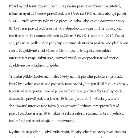
Pokud by byl tento důkazní postup zvyšování pravděpodobnosti použitelný, 
máme tu nyní dvě teorie pravděpodobné třeba na 51%, namísto aby byl poměr 
51/49. Tytéž kosterní nálezy ale přece nemohou objektivně dokazovat opaky 
(!), byť i jen pravděpodobnostně. Pravděpodobnost vzájemně se vylučujících 
teorií se zkrátka nemůže zároveň zvýšit na 51% a 51% (celkem 102%). Pokud 
ano, pak už se podle mého pohybujeme mimo identickou realitu, kde platí zákon 
sporu. Subjektivně snad vědec může mít pocit, že logicky kompaktní 
interpretací (např. faktu DNA) potvrdil vyšší pravděpodobnost své teorie, 
objektivně ale v žádném případě.
Triviální příklad kosterních nálezů tedy na můj původní požadavek příkladu, 
který by evoluci objektivně podpořil, neodpovídá. Je to jen další fakt uzavřený v 
teoretické interpretaci. Pokud je ale výchozí teze (evoluce/kreace) zpočátku 
dokazování pravděpodobná jen na 50 %, pak jsou nutně i všechny z teorie 
dedukované interpretace faktů (i pravdivostní hodnota interpretací) také 
pravděpodobné jen na 50 %, takže všechna interpretovaná fakta ani jednu z 
tezí reálně ani nepotvrzují, ani nevyvracejí.
Myslím, že nepřeženu, když budu tvrdit, že jakýkoliv fakt, který evolucionista 