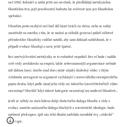
než 50%). Bohužel si zatím ještě ani nevšimli, že předkládají metafyzickou 
filosofickou tezi, jejíž pravdivostní hodnotu lze ověřovat zase jen filosofickou 
spekulací.
Filosofům proto nezbývá než buď dál házet hrách na stěnu, nebo se raději 
soustředit na noetiku s tím, že se možná za několik generací podaří některé 
přírodovědce filosoficky vzdělat natolik, aby sami dokázali nahlédnout, že v 
případě evoluce filosofují a navíc ještě špatně.
Bez zmrtvýchvstání metafyziky se to rozhodně nepodaří. Bez ní bude i nadále 
svět vědy zredukován na empirii, takže seberozumnější argumentace nebude 
mít žádnou šanci. Anebo snad dnes může nějaký důsledný vědec s čitým 
svědomím zareagovat na argument vycházející z univerzálního neempirického 
pojmu druhu, když podle zásad jeho vědy nic takového (neověřitelného!) vůbec 
neexistuje? Obzvlášť když takové kategorie neuznávají ani moderní filosofové…
Jestli se někdy na stará kolena dožiji skutečného dialogu filosofie a vědy o 
evoluci, namísto současného dialogu hluchých a scientistické ideologie, budu 
upřímně překvapen. Spíš nás čeká dlouhá nadvláda novodobé éry „vědecké“ 
mytologie.