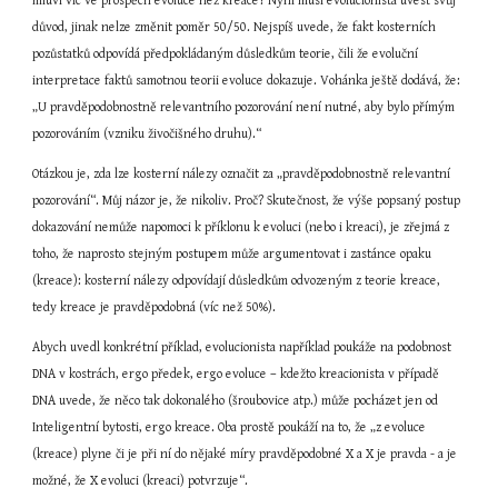
mluví víc ve prospěch evoluce než kreace? Nyní musí evolucionista uvést svůj 
důvod, jinak nelze změnit poměr 50/50. Nejspíš uvede, že fakt kosterních 
pozůstatků odpovídá předpokládaným důsledkům teorie, čili že evoluční 
interpretace faktů samotnou teorii evoluce dokazuje. Vohánka ještě dodává, že: 
„U pravděpodobnostně relevantního pozorování není nutné, aby bylo přímým 
pozorováním (vzniku živočišného druhu).“
Otázkou je, zda lze kosterní nálezy označit za „pravděpodobnostně relevantní 
pozorování“. Můj názor je, že nikoliv. Proč? Skutečnost, že výše popsaný postup 
dokazování nemůže napomoci k příklonu k evoluci (nebo i kreaci), je zřejmá z 
toho, že naprosto stejným postupem může argumentovat i zastánce opaku 
(kreace): kosterní nálezy odpovídají důsledkům odvozeným z teorie kreace, 
tedy kreace je pravděpodobná (víc než 50%).
Abych uvedl konkrétní příklad, evolucionista například poukáže na podobnost 
DNA v kostrách, ergo předek, ergo evoluce – kdežto kreacionista v případě 
DNA uvede, že něco tak dokonalého (šroubovice atp.) může pocházet jen od 
Inteligentní bytosti, ergo kreace. Oba prostě poukáží na to, že „z evoluce 
(kreace) plyne či je při ní do nějaké míry pravděpodobné X a X je pravda - a je 
možné, že X evoluci (kreaci) potvrzuje“.