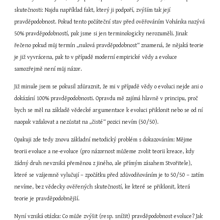
skutečnosti: Najdu například fakt, který ji podpoří, zvýším tak její 
pravděpodobnost. Pokud tento počáteční stav před ověřováním Vohánka nazývá 
50% pravděpodobností, pak jsme si jen terminologicky nerozuměli. Jinak 
řečeno pokud můj termín „nulová pravděpodobnost“ znamená, že nějaká teorie 
je již vyvrácena, pak to v případě moderní empirické vědy a evoluce 
samozřejmě není můj názor.
Již minule jsem se pokusil zdůraznit, že mi v případě vědy o evoluci nejde ani o 
dokázání 100% pravděpodobnosti. Opravdu mě zajímá hlavně v principu, proč 
bych se měl na základě vědecké argumentace k evoluci přiklonit nebo se od ní 
naopak vzdalovat a nezůstat na „čisté“ pozici nevím (50/50).
Opakuji zde tedy znovu základní metodický problém s dokazováním: Mějme 
teorii evoluce a ne-evoluce (pro názornost můžeme zvolit teorii kreace, kdy 
žádný druh nevzniká přeměnou z jiného, ale přímým zásahem Stvořitele), 
které se vzájemně vylučují – zpočátku před zdůvodňováním je to 50/50 – zatím 
nevíme, bez vědecky ověřených skutečností, ke které se přiklonit, která 
teorie je pravděpodobnější.
Nyní vzniká otázka: Co může zvýšit (resp. snížit) pravděpodobnost evoluce? Jak 