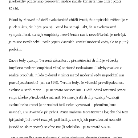
jakéhokoliv pozitivního pozorování možné nadále konzistentně držet pozici 
50/50.
Pokud by zároveň někteří evolucionisté chtěli tvrdit, že empirické ověření je v 
jejich silách, tím hůře pro ně. Dosud ho nemají. Fakt, že si evolucionisté 
vymysleli tezi, která je empiricky neověřená a navíc neověřitelná, je netrápí. 
Je to sice nevědecké i podle jejich vlastních kritérií moderní vědy, ale to je jiný 
problém.
Znovu tedy opakuji: Tvrzená zákonitost o přeměňování druhů je vědecky 
(myšleno moderní empirická věda) seriózně nedokázaná. I kdyby evoluce v 
realitě probíhala, nikdo to dosud v rámci metod moderní vědy neprokázal ani 
pravděpodobnostně (ani na 51%). Tvrdím tedy, že vědecká pravděpodobnost 
evoluce a např. teorie ID je naprosto rovnocenná. Tudíž jediná rozumná pozice 
empirického přírodovědce má znít: Nevíme, jestli druhy vznikly/vznikají 
evolucí nebo kreací (z neznalosti totiž nelze vyvozovat – přeměnu jsme 
neviděli, ani Stvořitele při práci). Pouze můžeme teoretizovat a logicky obě teze 
(případně jiné nové) rozvíjet, psát knihy, ale o jejich pravdivostní hodnotě 
(shodě se skutečností) nevíme nic (!) solidního – je to prostě 50/50.