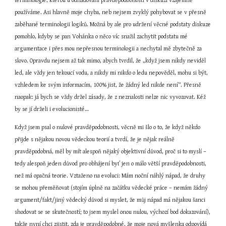
terminologie, kterou u odhadování pravděpodobnosti v diskuzi vzájemně 
používáme. Asi hlavně moje chyba, neb nejsem zvyklý pohybovat se v přesně 
zaběhané terminologii logiků. Možná by ale pro udržení věcné podstaty diskuze 
pomohlo, kdyby se pan Vohánka o něco víc snažil zachytit podstatu mé 
argumentace i přes mou nepřesnou terminologii a nechytal mě zbytečně za 
slovo. Opravdu nejsem až tak mimo, abych tvrdil, že „když jsem nikdy neviděl 
led, ale vždy jen tekoucí vodu, a nikdy mi nikdo o ledu nepověděl, mohu si být, 
vzhledem ke svým informacím, 100% jist, že žádný led nikde není“. Přesně 
naopak: já bych se vždy držel zásady, že z neznalosti nelze nic vyvozovat. Kéž 
by se jí drželi i evolucionisté…
Když jsem psal o nulové pravděpodobnosti, věcně mi šlo o to, že když někdo 
přijde s nějakou novou vědeckou teorií a tvrdí, že je nějak reálně 
pravděpodobná, měl by mít alespoň nějaký objektivní důvod, proč si to myslí – 
tedy alespoň jeden důvod pro obhájení byť jen o málo větší pravděpodobnosti, 
než má opačná teorie. Vztaženo na evoluci: Mám noční náhlý nápad, že druhy 
se mohou přeměňovat (stojím úplně na začátku vědecké práce – nemám žádný 
argument/fakt/jiný vědecký důvod si myslet, že můj nápad má nějakou šanci 
shodovat se se skutečností; to jsem myslel onou nulou, výchozí bod dokazování), 
takže nyní chci zjistit, zda je pravděpodobné, že moje nová myšlenka odpovídá 