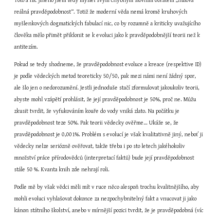
Toto a nic jiného jsem tedy myslel svým chybným slovním obratem „nulová 
reálná pravděpodobnost“. Totiž že moderní věda nemá kromě kruhových 
myšlenkových dogmatických fabulací nic, co by rozumně a kriticky uvažujícího 
člověka mělo přimět přiklonit se k evoluci jako k pravděpodobnější teorii než k 
antitezím.
Pokud se tedy shodneme, že pravděpodobnost evoluce a kreace (respektive ID) 
je podle vědeckých metod teoreticky 50/50, pak mezi námi není žádný spor, 
ale šlo jen o nedorozumění. Jestli jednoduše stačí zformulovat jakoukoliv teorii, 
abyste mohl vzápětí prohlásit, že její pravděpodobnost je 50%, proč ne. Můžu 
zkusit tvrdit, že vyfukováním kouře do vody vniká zlato. Na počátku je 
pravděpodobnost teze 50%. Pak teorii vědecky ověřme… Ukáže se, že 
pravděpodobnost je 0,001%. Problém s evolucí je však kvalitativně jiný, neboť ji 
vědecky nelze seriózně ověřovat, takže třeba i po sto letech jakéhokoliv 
množství práce přírodovědců (interpretací faktů) bude její pravděpodobnost 
stále 50 %. Kvanta knih zde nehrají roli.
Podle mě by však vědci měli mít v ruce něco alespoň trochu kvalitnějšího, aby 
mohli evoluci vyhlašovat dokonce za nezpochybnitelný fakt a vnucovat ji jako 
kánon státního školství, anebo v mírnější pozici tvrdit, že je pravděpodobná (víc 