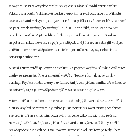
V ověřitelnosti takovýchto tezí je právě onen zásadní rozdíl oproti evoluci. 
Pokud bych použil Vohánkovu logiku ověřování pravděpodobnosti a příkladu 
teze o vstávání mrtvých, pak bychom měli na počátku dvě teorie: Mrtví z hrobů 
po pěti letech vstávají/nevstávají – 50/50. Teorie říká, co se stane po pěti 
letech od pohřbu. Pojďme hlídat hřbitovy a uvidíme. Ani jeden případ se 
nepotvrdil, nikdo nevstal, ergo je pravděpodobnější teze: nevstávají! – nějak 
změňme poměr pravděpodobnosti, třeba i jen málo na 40/60, neboť fakta 
potvrzují druhou tezi.
A nyní zkuste totéž aplikovat na evoluci: Na počátku ověřování máme dvě teze: 
druhy se přeměňují/nepřeměňují – 50/50. Teorie říká, jak nové druhy 
vznikají. Pojďme hlídat druhy a uvidíme. Ani jeden případ vzniku přeměnou se 
nepotvrdil, ergo je pravděpodobnější teze: nepřeměňují se… atd.
V tomto případě pochopitelně evolucionisté dodají, že vznik druhu trvá příliš 
dlouho, aby byl pozorovatelný, takže je nic nenutí snižovat pravděpodobnost 
své teorie při neexistujícím pozorování tvrzené zákonitosti. Jinak řečeno, 
nemusejí učinit závěr jako v případě vstávání z mrtvých, totiž že by snížili 
pravděpodobnost evoluce. Kvůli povaze samotné evoluční teze je tedy i bez 