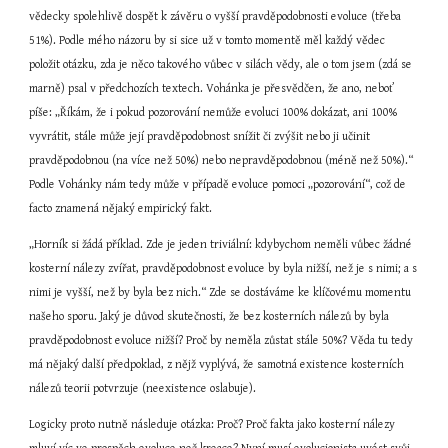
vědecky spolehlivě dospět k závěru o vyšší pravděpodobnosti evoluce (třeba 
51%). Podle mého názoru by si sice už v tomto momentě měl každý vědec 
položit otázku, zda je něco takového vůbec v silách vědy, ale o tom jsem (zdá se 
marně) psal v předchozích textech. Vohánka je přesvědčen, že ano, neboť 
píše: „Říkám, že i pokud pozorování nemůže evoluci 100% dokázat, ani 100% 
vyvrátit, stále může její pravděpodobnost snížit či zvýšit nebo ji učinit 
pravděpodobnou (na více než 50%) nebo nepravděpodobnou (méně než 50%).“ 
Podle Vohánky nám tedy může v případě evoluce pomoci „pozorování“, což de 
facto znamená nějaký empirický fakt.
„Horník si žádá příklad. Zde je jeden triviální: kdybychom neměli vůbec žádné 
kosterní nálezy zvířat, pravděpodobnost evoluce by byla nižší, než je s nimi; a s 
nimi je vyšší, než by byla bez nich.“ Zde se dostáváme ke klíčovému momentu 
našeho sporu. Jaký je důvod skutečnosti, že bez kosterních nálezů by byla 
pravděpodobnost evoluce nižší? Proč by neměla zůstat stále 50%? Věda tu tedy 
má nějaký další předpoklad, z nějž vyplývá, že samotná existence kosterních 
nálezů teorii potvrzuje (neexistence oslabuje).
Logicky proto nutně následuje otázka: Proč? Proč fakta jako kosterní nálezy 