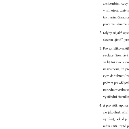
akcidentům (coby 
v ní nejsou pasivn
(aktivním činnoste
proti mé námitce 
Kdyby nějaké opic
slovem „jistě“, pr
Pro sofistikovaněj
evoluce. Srovnává 
že běžní evolucion
neznamená, že pro
ryze deduktivní po
počtem pravděpodo
nededuktivního usu
výstřední Horníkov
A pro větší úplnos
ale jako ilustrač
výroky), pokud je 
mém užití určité 