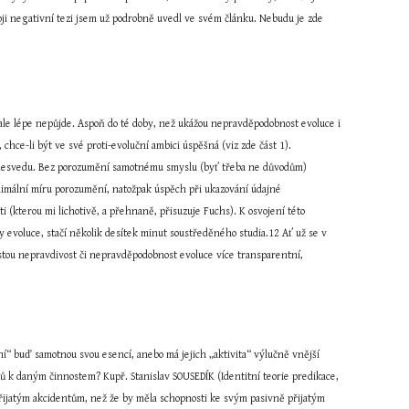
ji negativní tezi jsem už podrobně uvedl ve svém článku. Nebudu je zde 
o ale lépe nepůjde. Aspoň do té doby, než ukážou nepravděpodobnost evoluce i 
chce-li být ve své proti-evoluční ambici úspěšná (viz zde část 1). 
it nesvedu. Bez porozumění samotnému smyslu (byť třeba ne důvodům) 
imální míru porozumění, natožpak úspěch při ukazování údajné 
(kterou mi lichotivě, a přehnaně, přisuzuje Fuchs). K osvojení této 
evoluce, stačí několik desítek minut soustředěného studia.12 Ať už se v 
ě jistou nepravdivost či nepravděpodobnost evoluce více transparentní, 
vní“ buď samotnou svou esencí, anebo má jejich „aktivita“ výlučně vnější 
ntů k daným činnostem? Kupř. Stanislav SOUSEDÍK (Identitní teorie predikace, 
ijatým akcidentům, než že by měla schopnosti ke svým pasivně přijatým 