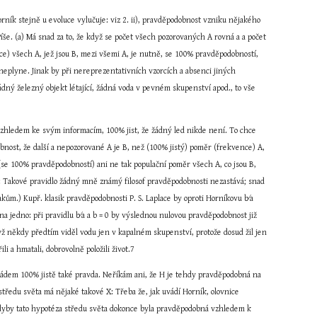
ík stejně u evoluce vylučuje: viz 2. ii), pravděpodobnost vzniku nějakého 
Píše. (a) Má snad za to, že když se počet všech pozorovaných A rovná a a počet 
e) všech A, jež jsou B, mezi všemi A, je nutně, se 100% pravděpodobností, 
neplyne. Jinak by při nereprezentativních vzorcích a absenci jiných 
ný železný objekt létající, žádná voda v pevném skupenství apod., to vše 
 vzhledem ke svým informacím, 100% jist, že žádný led nikde není. To chce 
obnost, že další a nepozorované A je B, než (100% jistý) poměr (frekvence) A, 
 (se 100% pravděpodobností) ani ne tak populační poměr všech A, co jsou B, 
u: Takové pravidlo žádný mně známý filosof pravděpodobnosti nezastává; snad 
ům.) Kupř. klasik pravděpodobnosti P. S. Laplace by oproti Horníkovu b∕a 
a jedno: při pravidlu b∕a a b = 0 by výslednou nulovou pravděpodobnost již 
yž někdy předtím viděl vodu jen v kapalném skupenství, protože dosud žil jen 
li a hmatali, dobrovolně položili život.7
pádem 100% jistě také pravda. Neříkám ani, že H je tehdy pravděpodobná na 
středu světa má nějaké takové X: Třeba že, jak uvádí Horník, olovnice 
kdyby tato hypotéza středu světa dokonce byla pravděpodobná vzhledem k 