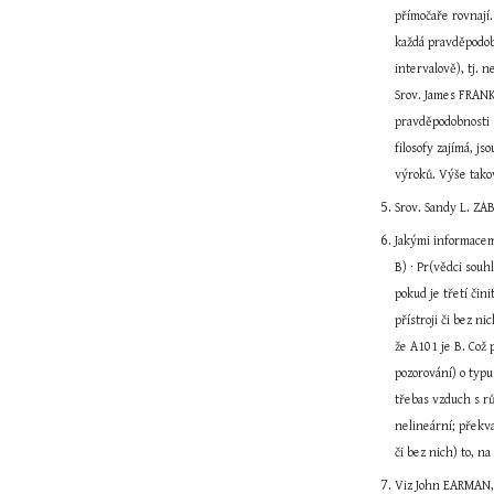
přímočaře rovnají
každá pravděpodob
intervalově), tj.
Srov. James FRANK
pravděpodobnosti s
filosofy zajímá, j
výroků. Výše tako
Srov. Sandy L. ZA
Jakými informacemi
B) ∙ Pr(vědci souh
pokud je třetí čin
přístroji či bez n
že A101 je B. Což 
pozorování) o typu
třebas vzduch s rů
nelineární; překva
či bez nich) to, na
Viz John EARMAN, H