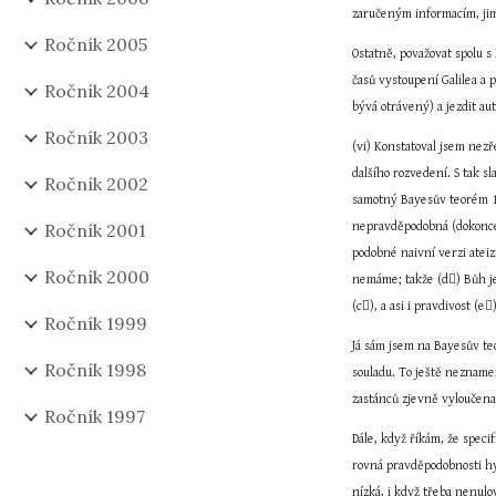
zaručeným informacím, jimi
Ročník 2005
Ostatně, považovat spolu 
časů vystoupení Galilea a
Ročník 2004
bývá otrávený) a jezdit au
Ročník 2003
(vi) Konstatoval jsem nez
dalšího rozvedení. S tak s
Ročník 2002
samotný Bayesův teorém 11 
Ročník 2001
nepravděpodobná (dokonce n
podobné naivní verzi ateiz
Ročník 2000
nemáme; takže (d) Bůh je
(c), a asi i pravdivost (e
Ročník 1999
Já sám jsem na Bayesův teo
Ročník 1998
souladu. To ještě nezname
zastánců zjevně vyloučena
Ročník 1997
Dále, když říkám, že speci
rovná pravděpodobnosti hy
nízká, i když třeba nenul