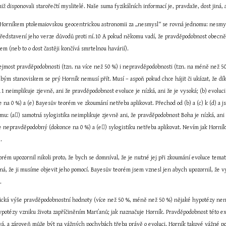
ž disponovali starořečtí myslitelé. Naše suma fyzikálních informací je, pravdaže, dost jiná,
s Horníkem ptolemaiovskou geocentrickou astronomii za „nesmysl“ se rovná jednomu: nesmyslu
 představení jeho verze důvodů proti ní.10 A pokud někomu vadí, že pravděpodobnost obecně
tem (neb to o dost častěji končívá smrtelnou havárií).
řejmost pravděpodobnosti (tzn. na více než 50 %) i nepravděpodobnosti (tzn. na méně než 5
labým stanoviskem se prý Horník nemusí přít. Musí – aspoň pokud chce hájit či ukázat, že d
neimplikuje zjevně, ani že pravděpodobnost evoluce je nízká, ani že je vysoká; (b) evoluci 
a 0 %) a (e) Bayesův teorém ve zkoumání netřeba aplikovat. Přechod od (b) a (c) k (d) a jsem 
mu: (a) samotná sylogistika neimplikuje zjevně ani, že pravděpodobnost Boha je nízká, ani ž
 nepravděpodobný (dokonce na 0 %) a (e) sylogistiku netřeba aplikovat. Nevím jak Horník, 
).
rém upozornil nikoli proto, že bych se domníval, že je nutné jej při zkoumání evoluce temat
ná, že ji musíme objevit jeho pomocí. Bayesův teorém jsem vznesl jen abych upozornil, že v
.
fická výše pravděpodobnostní hodnoty (více než 50 %, méně než 50 %) nějaké hypotézy není zř
potézy vzniku života zapříčiněním Marťanů; jak naznačuje Horník. Pravděpodobnost této ext
ová, a zároveň může být na vážných pochybách třeba právě o evoluci. Horník takové vážné p