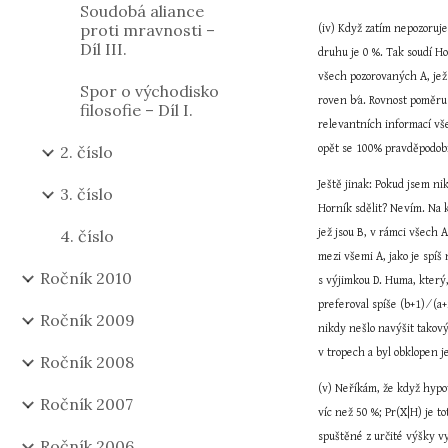
Soudobá aliance
proti mravnosti –
(iv) Když zatím nepozoruj
Díl III.
druhu je 0 %. Tak soudí Ho
všech pozorovaných A, jež
Spor o východisko
roven b∕a. Rovnost poměru 
filosofie – Díl I.
relevantních informací vše
2. číslo
opět se 100% pravděpodob
Ještě jinak: Pokud jsem ni
3. číslo
Horník sdělit? Nevím. Na k
4. číslo
jež jsou B, v rámci všech 
mezi všemi A, jako je spí
Ročník 2010
s výjimkou D. Huma, který,
preferoval spíše (b+1) ∕ (
Ročník 2009
nikdy nešlo navýšit takový
v tropech a byl obklopen je
Ročník 2008
(v) Neříkám, že když hypo
Ročník 2007
víc než 50 %; Pr(X|H) je t
spuštěné z určité výšky v
Ročník 2006