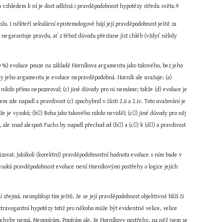
 a vzhledem k ní je dost odlišná i pravděpodobnost hypotézy středu světa.9
. I někteří sekulární epistemologové hájí její pravděpodobnost ještě za 
 negarantuje pravdu, ať z téhož důvodu přestane jíst chléb (vždyť někdy 
0 %) evoluce pouze na základě Horníkova argumentu jako takového, bez jeho 
íky jeho argumentu je evoluce nepravděpodobná. Horník ale uvažuje: (a) 
nikdo přímo nepozoroval; (c) jiné důvody pro ni nemáme; takže (d) evoluce je 
zde napadl a pravdivost (c) zpochybnil v části 2.ii a 2.iv. Toto uvažování je 
e je vysoká; (b) Boha jako takového nikdo neviděl; (c) jiné důvody pro něj 
ale snad alespoň Fuchs by napadl přechod od (b) a (c) k (d) a pravdivost 
izovat. Jakákoli (korektní) pravděpodobnostní hodnota evoluce s ním bude v 
ysoká pravděpodobnost evoluce není Horníkovými postřehy o logice jejích 
ejmá, neimplikuji tím ještě, že se její pravděpodobnost objektivně blíží či 
ravagantní hypotézy totiž pro někoho může být evidentně velice, velice 
ochyby nemá. Nepopírám. Popírám ale, že Horníkovy postřehy, na něž jsem se 