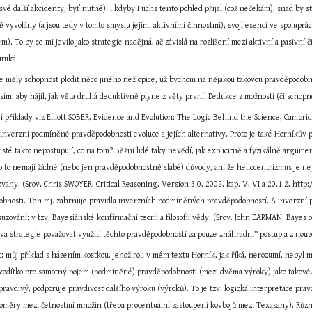
své další akcidenty, byť nutné). I kdyby Fuchs tento pohled přijal (což nečekám), snad by 
ě vyvolány (a jsou tedy v tomto smyslu jejími aktivními činnostmi), svojí esencí ve spolupr
m). To by se mi jevilo jako strategie nadějná, ač závislá na rozlišení mezi aktivní a pasivní
uniká.
e měly schopnost plodit něco jiného než opice, už bychom na nějakou takovou pravděpodobně
osím, aby hájil, jak věta druhá deduktivně plyne z věty první. Dedukce z možnosti (či schopno
ší příklady viz Elliott SOBER, Evidence and Evolution: The Logic Behind the Science, Cambr
inverzní podmíněné pravděpodobnosti evoluce a jejích alternativy. Proto je také Horníkův po
isté takto nepostupují, co na tom? Běžní lidé taky nevědí, jak explicitně a fyzikálně argum
 to nemají žádné (nebo jen pravděpodobnostně slabé) důvody, ani že heliocentrizmus je nepr
vahy. (Srov. Chris SWOYER, Critical Reasoning, Version 3.0, 2002, kap. V, VI a 20.1.2, http
bnosti. Ten mj. zahrnuje pravidla inverzních podmíněných pravděpodobností. A inverzní pr
zování: v tzv. Bayesiánské konfirmační teorii a filosofii vědy. (Srov. John EARMAN, Bayes or
a strategie považovat využití těchto pravděpodobností za pouze „náhradní“ postup a z nouze
t: můj příklad s házením kostkou, jehož roli v mém textu Horník, jak říká, nerozumí, nebyl
ní vodítko pro samotný pojem (podmíněné) pravděpodobnosti (mezi dvěma výroky) jako takové
pravdivý, podporuje pravdivost dalšího výroku (výroků). To je tzv. logická interpretace pravd
poměry mezi četnostmi množin (třeba procentuální zastoupení kovbojů mezi Texasany). Různ