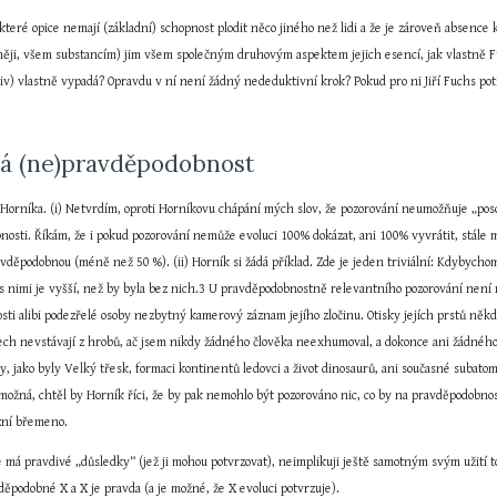
teré opice nemají (základní) schopnost plodit něco jiného než lidi a že je zároveň absence k
něji, všem substancím) jim všem společným druhovým aspektem jejich esencí, jak vlastně F
 (iv) vlastně vypadá? Opravdu v ní není žádný nededuktivní krok? Pokud pro ni Jiří Fuchs potře
ná (ne)pravděpodobnost
orníka. (i) Netvrdím, oproti Horníkovu chápání mých slov, že pozorování neumožňuje „poso
nosti. Říkám, že i pokud pozorování nemůže evoluci 100% dokázat, ani 100% vyvrátit, stále mů
vděpodobnou (méně než 50 %). (ii) Horník si žádá příklad. Zde je jeden triviální: Kdybycho
 a s nimi je vyšší, než by byla bez nich.3 U pravděpodobnostně relevantního pozorování ne
ti alibi podezřelé osoby nezbytný kamerový záznam jejího zločinu. Otisky jejích prstů někdy
tech nevstávají z hrobů, ač jsem nikdy žádného člověka neexhumoval, a dokonce ani žádného 
, jako byly Velký třesk, formaci kontinentů ledovci a život dinosaurů, ani současné subatomic
ožná, chtěl by Horník říci, že by pak nemohlo být pozorováno nic, co by na pravděpodobnost
zní břemeno.
ce má pravdivé „důsledky“ (jež ji mohou potvrzovat), neimplikuji ještě samotným svým užití to
děpodobné X a X je pravda (a je možné, že X evoluci potvrzuje).