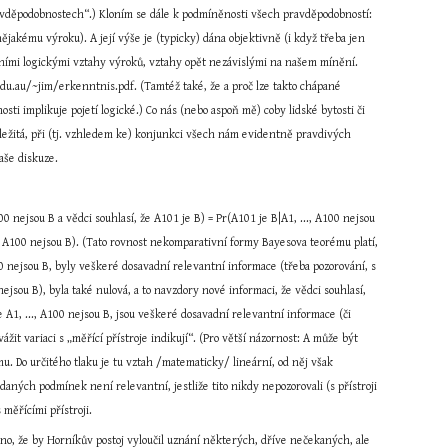
ravděpodobnostech“.) Kloním se dále k podmíněnosti všech pravděpodobností: 
akému výroku). A její výše je (typicky) dána objektivně (i když třeba jen 
vními logickými vztahy výroků, vztahy opět nezávislými na našem mínění. 
u.au/~jim/erkenntnis.pdf. (Tamtéž také, že a proč lze takto chápané 
i implikuje pojetí logické.) Co nás (nebo aspoň mě) coby lidské bytosti či 
důležitá, při (tj. vzhledem ke) konjunkci všech nám evidentně pravdivých 
aše diskuze.
 nejsou B a vědci souhlasí, že A101 je B) = Pr(A101 je B|A1, ..., A100 nejsou 
..., A100 nejsou B). (Tato rovnost nekomparativní formy Bayesova teorému platí, 
A100 nejsou B, byly veškeré dosavadní relevantní informace (třeba pozorování, s 
ejsou B), byla také nulová, a to navzdory nové informaci, že vědci souhlasí, 
e A1, ..., A100 nejsou B, jsou veškeré dosavadní relevantní informace (či 
žit variaci s „měřící přístroje indikují“. (Pro větší názornost: A může být 
. Do určitého tlaku je tu vztah /matematicky/ lineární, od něj však 
ných podmínek není relevantní, jestliže tito nikdy nepozorovali (s přístroji 
 měřícími přístroji.
no, že by Horníkův postoj vyloučil uznání některých, dříve nečekaných, ale 