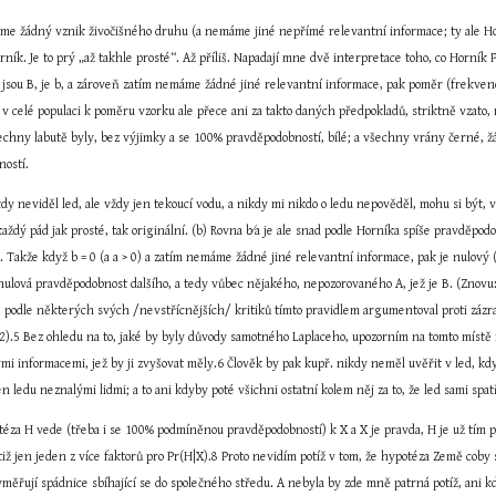
eme žádný vznik živočišného druhu (a nemáme jiné nepřímé relevantní informace; ty ale Horn
rník. Je to prý „až takhle prosté“. Až příliš. Napadají mne dvě interpretace toho, co Horník 
 jsou B, je b, a zároveň zatím nemáme žádné jiné relevantní informace, pak poměr (frekvenc
v celé populaci k poměru vzorku ale přece ani za takto daných předpokladů, striktně vzato, 
chny labutě byly, bez výjimky a se 100% pravděpodobností, bílé; a všechny vrány černé, žád
ností.
kdy neviděl led, ale vždy jen tekoucí vodu, a nikdy mi nikdo o ledu nepověděl, mohu si být,
aždý pád jak prosté, tak originální. (b) Rovna b∕a je ale snad podle Horníka spíše pravděpod
A. Takže když b = 0 (a a > 0) a zatím nemáme žádné jiné relevantní informace, pak je nulový
š nulová pravděpodobnost dalšího, a tedy vůbec nějakého, nepozorovaného A, jež je B. (Znov
 podle některých svých /nevstřícnějších/ kritiků tímto pravidlem argumentoval proti zázrak
a+2).5 Bez ohledu na to, jaké by byly důvody samotného Laplaceho, upozorním na tomto místě n
mi informacemi, jež by ji zvyšovat měly.6 Člověk by pak kupř. nikdy neměl uvěřit v led, kd
n ledu neznalými lidmi; a to ani kdyby poté všichni ostatní kolem něj za to, že led sami spatři
téza H vede (třeba i se 100% podmíněnou pravděpodobností) k X a X je pravda, H je už tím 
otiž jen jeden z více faktorů pro Pr(H|X).8 Proto nevidím potíž v tom, že hypotéza Země coby 
yměřují spádnice sbíhající se do společného středu. A nebyla by zde mně patrná potíž, ani 