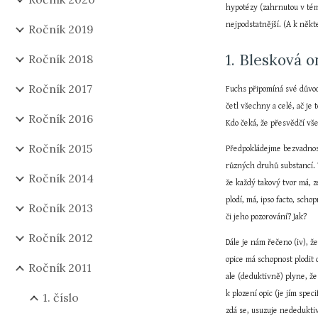
hypotézy (zahrnutou v témž
nejpodstatnější. (A k něk
Ročník 2019
1. Blesková o
Ročník 2018
Ročník 2017
Fuchs připomíná své důvody
četl všechny a celé, ač je
Ročník 2016
Kdo čeká, že přesvědčí vš
Ročník 2015
Předpokládejme bezvadnost
různých druhů substancí. T
Ročník 2014
že každý takový tvor má, z
plodí, má, ipso facto, sch
Ročník 2013
či jeho pozorování? Jak?
Ročník 2012
Dále je nám řečeno (iv), že
opice má schopnost plodit 
Ročník 2011
ale (deduktivně) plyne, že
k plození opic (je jím spe
1. číslo
zdá se, usuzuje nededukti