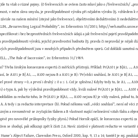
. Jde tu však o různé pojmy. (O frekvencích se ovšem často mluví jako o /frekvenčních/ „p
nost, v mém slova smyslu, je pravděpodobnost výroku při nějakém výroku (tj. vzhledem k něj
 nezávisle na našem mínění (stejně jako frekvence), objektivními deduktivními či nededukti
LIN, „Resurrecting Logical Probability“, in: Erkenntnis 55/2001; http://web.maths.unsw.ed
pecifikovat i bez bezprostředních frekvenčních údajů a jak frekvenční pojetí pravděpodobnost
sou pravděpodobnosti výroků, jejichž pravdivostní hodnota (tj. pravda či nepravda) je nějak 
vých pravděpodobností jsou v mnohých případech předmětem sporů. Což dokládá samotná n
BELL, „The Rule of Succession“, in: Erkenntnis 31/1989.
? Třeba širokým konsenzem expertů či měřících přístrojů. Příklad: Pr(A101 je B|A1, ..., A100
lasí, že A101 je B| A1, ..., A100 nejsou B a A101 je B) ∕ Pr(vědci souhlasí, že A101 je B| A1, 
itel pravé strany > 0, a první i druhý ≥ 0 a ≤ 1. Což je splněno.) Kdyby tedy to, že A1, ..., 
ich) o typu A, pak by výsledná pravděpodobnost vždy, kvůli nulové Pr(A101 je B|A1, ..., A100 n
pokládám za reductio toho, že Pr(A101 je B|A1, ..., A100 nejsou B) je vždy nulová, pokud to, ž
 A. A tedy i za reductio interpretace (b). Pokud někomu vadí „vědci souhlasí“, není od věci zvá
zným a rovnoměrně se zvyšujícím tlakem a B vlastnost mající nelineární vztah tlaku a objemu
pivě pro novověké průkopníky fyziky plynů.) Pokud Horník opáčí, že konsenzus expertů za da
 čem se shodují, pak odkazuji zpět k části 2.ii. Navíc zůstává v platnosti reductio ve variantě s
ume’s Abject Failure, Clarendon Press, Oxford 2000, kap. 9, 13 a 14; tamtéž je mj. poukázá