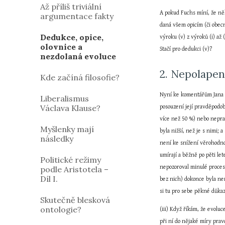
Až příliš triviální
A pokud Fuchs míní, že něk
argumentace fakty
daná všem opicím (či obec
Dedukce, opice,
výroku (v) z výroků (i) až
olovnice a
Stačí pro dedukci (v)?
nezdolaná evoluce
2. Nepolape
Kde začíná filosofie?
Nyní ke komentářům Jana H
Liberalismus
Václava Klause?
posouzení její pravděpodob
více než 50 %) nebo nepra
Myšlenky mají
byla nižší, než je s nimi;
následky
není ke snížení věrohodnos
umírají a běžně po pěti le
Politické režimy
nepozoroval minulé procesy
podle Aristotela –
Díl I.
bez nich) dokonce byla nem
si tu pro sebe pěkné důka
Skutečně blesková
ontologie?
(iii) Když říkám, že evolu
při ní do nějaké míry prav