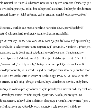
stále namítal, že hmotná substance nemůže mít ty své nenutné akcidenty, jež 
áci s vnějšími principy, avšak bez schopností-akcidentů k takovým akcidentům 
 činností, které je těžké zpřesnit. Avšak snad mi nějaké Fuchsovo opatření 
 narazili. Jestliže zde Fuchs navrhne nahradit slovo „pravděpodobně“ 
sti k) X k zaručené realizaci X jsem totiž zatím nenahlédl.
idge University Press, New York 2008. Sober je přední současný epistemolog 
střeh, že „evolucionisté takto nepostupují“ provinční. Namítne-li přece jen, 
entovat pro to, že Země není středem Sluneční soustavy. To automaticky 
avděpodobný. Ostatně, velká část lidských i vědeckých závěrů je nikoli 
://www.ou.edu/ouphil/faculty/chris/crmscreen.pdf.) Jejich logika se řídí 
avděpodobnosti jsou ústřední v jediné nadějné formulované jednotné teorii 
 Bust?, Massachusetts Institute of Technology 1996, s. 2.) Proto se mi zdá 
 ctnost, po níž sahají obhájci evoluce, když už nakonec nevědí, kudy kam.
 míněn jako vodítko pro vyhodnocení výše pravděpodobnostní hodnoty evoluce, 
. „Pravděpodobnost“ v mém smyslu vyjadřuje, nakolik jeden výrok (či 
ěpodobnosti. Takové užití či definici akceptuje i Horník. „Frekvence“ jsou v 
é frekvence a pravděpodobnostní hodnoty spolu souvisejí, někdy se 