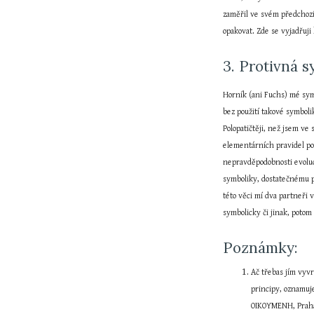
zaměřil ve svém předchozí
opakovat. Zde se vyjadřuji
3. Protivná 
Horník (ani Fuchs) mé symb
bez použití takové symboli
Polopatičtěji, než jsem v
elementárních pravidel po
nepravděpodobnosti evoluce
symboliky, dostatečnému p
této věci mí dva partneři v
symbolicky či jinak, poto
Poznámky:
Ač třebas jím vyvr
principy, oznamuje
OIKOYMENH, Praha 