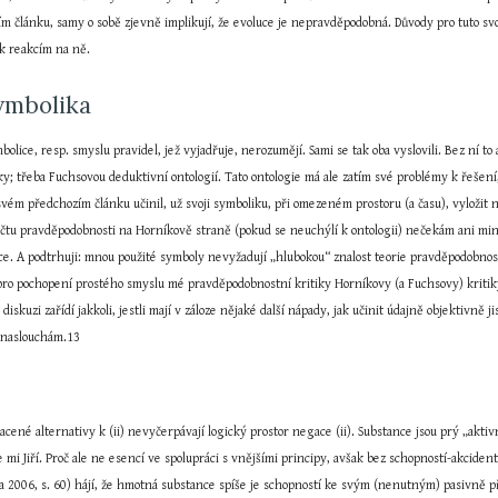
m článku, samy o sobě zjevně implikují, že evoluce je nepravděpodobná. Důvody pro tuto svo
 k reakcím na ně.
symbolika
olice, resp. smyslu pravidel, jež vyjadřuje, nerozumějí. Sami se tak oba vyslovili. Bez ní t
ky; třeba Fuchsovou deduktivní ontologií. Tato ontologie má ale zatím své problémy k řešení, 
e svém předchozím článku učinil, už svoji symboliku, při omezeném prostoru (a času), vylož
čtu pravděpodobnosti na Horníkově straně (pokud se neuchýlí k ontologii) nečekám ani min
. A podtrhuji: mnou použité symboly nevyžadují „hlubokou“ znalost teorie pravděpodobnosti 
ro pochopení prostého smyslu mé pravděpodobnostní kritiky Horníkovy (a Fuchsovy) kritiky 
 diskuzi zařídí jakkoli, jestli mají v záloze nějaké další nápady, jak učinit údajně objektivn
m naslouchám.13
acené alternativy k (ii) nevyčerpávají logický prostor negace (ii). Substance jsou prý „akti
 mi Jiří. Proč ale ne esencí ve spolupráci s vnějšími principy, avšak bez schopností-akcide
2006, s. 60) hájí, že hmotná substance spíše je schopností ke svým (nenutným) pasivně př