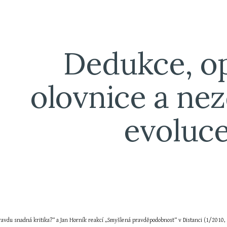
ip to main content
Skip to navigat
Dedukce, op
olovnice a nez
evoluc
avdu snadná kritika?“ a Jan Horník reakcí „Smyšlená pravděpodobnost“ v Distanci (1/2010, s