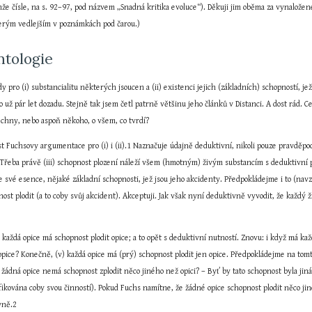
e čísle, na s. 92–97, pod názvem „Snadná kritika evoluce“). Děkuji jim oběma za vynaložené ú
terým vedlejším v poznámkách pod čarou.)
ntologie
 pro (i) substancialitu některých jsoucen a (ii) existenci jejich (základních) schopností, je
 to už pár let dozadu. Stejně tak jsem četl patrně většinu jeho článků v Distanci. A dost rád
echny, nebo aspoň někoho, o všem, co tvrdí?
 Fuchsovy argumentace pro (i) i (ii).1 Naznačuje údajně deduktivní, nikoli pouze pravděp
řeba právě (iii) schopnost plození náleží všem (hmotným) živým substancím s deduktivní plat
e své esence, nějaké základní schopnosti, jež jsou jeho akcidenty. Předpokládejme i to (nav
opnost plodit (a to coby svůj akcident). Akceptuji. Jak však nyní deduktivně vyvodit, že každý
 každá opice má schopnost plodit opice; a to opět s deduktivní nutností. Znovu: i když má každ
opice? Konečně, (v) každá opice má (prý) schopnost plodit jen opice. Předpokládejme na tomto 
 žádná opice nemá schopnost zplodit něco jiného než opici? – Byť by tato schopnost byla jiná 
cifikována coby svou činností). Pokud Fuchs namítne, že žádné opice schopnost plodit něco jin
vně.2