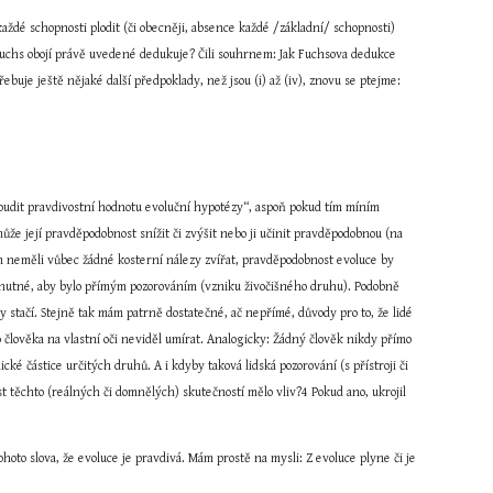
aždé schopnosti plodit (či obecněji, absence každé /základní/ schopnosti) 
uchs obojí právě uvedené dedukuje? Čili souhrnem: Jak Fuchsova dedukce 
buje ještě nějaké další předpoklady, než jsou (i) až (iv), znovu se ptejme: 
udit pravdivostní hodnotu evoluční hypotézy“, aspoň pokud tím míním 
že její pravděpodobnost snížit či zvýšit nebo ji učinit pravděpodobnou (na 
m neměli vůbec žádné kosterní nálezy zvířat, pravděpodobnost evoluce by 
ní nutné, aby bylo přímým pozorováním (vzniku živočišného druhu). Podobně 
 stačí. Stejně tak mám patrně dostatečné, ač nepřímé, důvody pro to, že lidé 
člověka na vlastní oči neviděl umírat. Analogicky: Žádný člověk nikdy přímo 
ké částice určitých druhů. A i kdyby taková lidská pozorování (s přístroji či 
 těchto (reálných či domnělých) skutečností mělo vliv?4 Pokud ano, ukrojil 
hoto slova, že evoluce je pravdivá. Mám prostě na mysli: Z evoluce plyne či je 