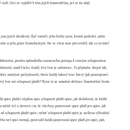
silí. Chci se vyjádřit k těm jejich komentářům, jež se mi zdají 
ž jsou jejich akcidenty (byť nutné). Jeho knihy jsem, kromě poslední, zatím 
. Cením si jeho práce kromobyčejně. Ne ve všem mne přesvědčil. Ale co na tom? 
odobnostní, povahu optimálního usuzovacího postupu k různým schopnostem 
ností, soudí Fuchs. Každý živý tvor je substance. To přijímám. Stejně tak, 
zdory zmíněné pochybnosti). Navíc každý takový tvor, který (jak pozorujeme) 
 živý tvor má schopnost plodit? Plyne to ze samotné definice (hmotného) života 
á opice plodící nějakou opici schopnost plodit opice, jak dedukovat, že každá 
místě (iv) a zároveň i to, že všechny pozorované opice plodí jen opice. Jak 
od schopnosti plodit opice, neboť schopnost plodit opice je zacílena výhradně 
ého než opici nemají, poněvadž každá pozorovaná opice plodí jen opici, pak, 