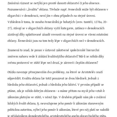
Zmíněná různost se netýká jen prosté danosti občanství či jeho absence. 
Poznamenává i „kvalitu“ občana. Třebaže např. řemeslník může být občanem v 
oligarchii i v demokracii, není jím v obou případech na stejné úrovni. 
Vzhledem k tomu, že mnoho řemeslníků je bohatých (srov. tamtéž, 1278a, 20-
27), stávají se v oligarchiích občany vyšší kategorie, zatímco v demokraciích 
zůstávají díky uplatňované zásadě rovnosti na stejné úrovni se všemi ostatními 
občany. Řemeslníci jsou na tom tedy lépe v oligarchiích než v demokraciích.
Znamená to snad, že posun v ústavně zakotvené společenské hierarchii 
směrem nahoru vede k získání kvalitnějšího občanství? Má-li se někdo díky 
svému postavení ve státě lépe než druzí, je zároveň i lepším občanem?
Otázka navozuje přinejmenším dva problémy, na které se Aristotelés snaží 
odpovědět. Kvalitu občana lze totiž posuzovat ze dvou hledisek. Jednak z 
hlediska jeho občanství, jednak z hlediska jeho lidství. V prvním případě se 
ptáme, zda je někdo dobrým občanem - a máme přitom na mysli jeho vztah k 
zákonům platným ve státě, v němž žije. V druhém případě nám jde o zvážení 
lidských kvalit občana, tj. neuvažujeme jeho poměr k zákonům stanoveným 
politickou autoritou, nýbrž jeho poměr k zákonům, které pro něj platí ne nakolik 
je příslušníkem demokratického, aristokratického anebo oligarchického státu, 