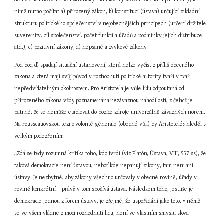
nimž nutno počítat a) přirozený zákon, b) konstituci (ústava) určující základní 
strukturu politického společenství v nejobecnějších principech (určení držitele 
suverenity, cíl společenství, počet funkcí a úřadů a podmínky jejich distribuce 
atd.), c) pozitivní zákony, d) nepsané a zvykové zákony.
Pod bod d) spadají situační ustanovení, která nelze vyčíst z příliš obecného 
zákona a která mají svůj původ v rozhodnutí politické autority tváří v tvář 
nepředvídatelným okolnostem. Pro Aristotela je vůle lidu odpoutaná od 
přirozeného zákona vždy poznamenána nezávaznou nahodilostí, z čehož je 
patrné, že se nemůže etablovat do pozice zdroje univerzálně závazných norem. 
Na rousseauovskou tezi o volonté génerale (obecné vůli) by Aristotelés hleděl s 
velkým podezřením:
„Zdá se tedy rozumná kritika toho, kdo tvrdí (viz Platón, Ústava, VIII, 557 ss), že 
taková demokracie není ústavou, neboť kde nepanují zákony, tam není ani 
ústavy. Je nezbytné, aby zákony všechno určovaly v obecné rovině, úřady v 
rovině konkrétní – právě v tom spočívá ústava. Následkem toho, jestliže je 
demokracie jednou z forem ústavy, je zřejmé, že uspořádání jako toto, v němž 
se ve všem vládne z moci rozhodnutí lidu, není ve vlastním smyslu slova 