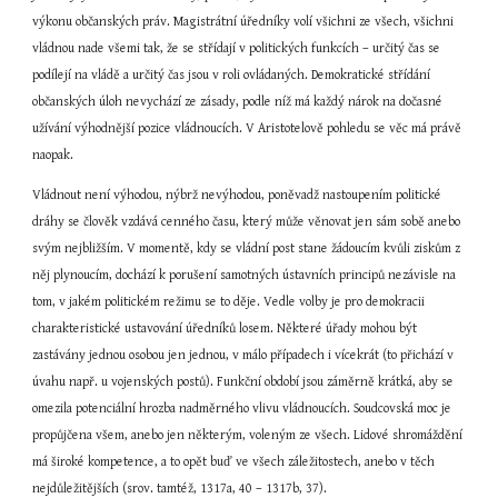
výkonu občanských práv. Magistrátní úředníky volí všichni ze všech, všichni 
vládnou nade všemi tak, že se střídají v politických funkcích – určitý čas se 
podílejí na vládě a určitý čas jsou v roli ovládaných. Demokratické střídání 
občanských úloh nevychází ze zásady, podle níž má každý nárok na dočasné 
užívání výhodnější pozice vládnoucích. V Aristotelově pohledu se věc má právě 
naopak.
Vládnout není výhodou, nýbrž nevýhodou, poněvadž nastoupením politické 
dráhy se člověk vzdává cenného času, který může věnovat jen sám sobě anebo 
svým nejbližším. V momentě, kdy se vládní post stane žádoucím kvůli ziskům z 
něj plynoucím, dochází k porušení samotných ústavních principů nezávisle na 
tom, v jakém politickém režimu se to děje. Vedle volby je pro demokracii 
charakteristické ustavování úředníků losem. Některé úřady mohou být 
zastávány jednou osobou jen jednou, v málo případech i vícekrát (to přichází v 
úvahu např. u vojenských postů). Funkční období jsou záměrně krátká, aby se 
omezila potenciální hrozba nadměrného vlivu vládnoucích. Soudcovská moc je 
propůjčena všem, anebo jen některým, voleným ze všech. Lidové shromáždění 
má široké kompetence, a to opět buď ve všech záležitostech, anebo v těch 
nejdůležitějších (srov. tamtéž, 1317a, 40 – 1317b, 37).