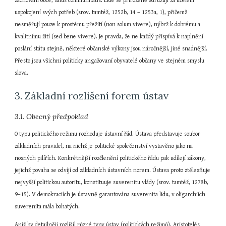
zachování obce, salus communitatis. Lidé se přirozeně sdružují za účelem 
uspokojení svých potřeb (srov. tamtéž, 1252b, 14 – 1253a, 1), přičemž 
nesměřují pouze k prostému přežití (non solum vivere), nýbrž k dobrému a 
kvalitnímu žití (sed bene vivere). Je pravda, že ne každý přispívá k naplnění 
poslání státu stejně, některé občanské výkony jsou náročnější, jiné snadnější. 
Přesto jsou všichni politicky angažovaní obyvatelé občany ve stejném smyslu 
slova.
3. Základní rozlišení forem ústav
3.1. Obecný předpoklad
O typu politického režimu rozhoduje ústavní řád. Ústava představuje soubor 
základních pravidel, na nichž je politické společenství vystavěno jako na 
nosných pilířích. Konkrétnější rozčlenění politického řádu pak udílejí zákony, 
jejichž povaha se odvíjí od základních ústavních norem. Ústava proto ztělesňuje 
nejvyšší politickou autoritu, konstituuje suverenitu vlády (srov. tamtéž, 1278b, 
9–15). V demokraciích je ústavně garantována suverenita lidu, v oligarchiích 
suverenita mála bohatých.
Aniž by detailněji rozlišil různé typy ústav (politických režimů), Aristotelés 