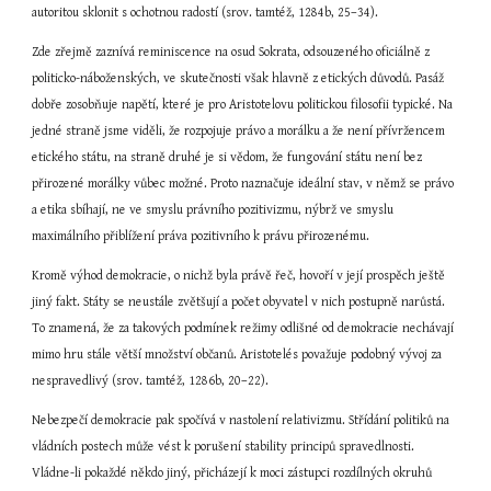
autoritou sklonit s ochotnou radostí (srov. tamtéž, 1284b, 25–34).
Zde zřejmě zaznívá reminiscence na osud Sokrata, odsouzeného oficiálně z 
politicko-náboženských, ve skutečnosti však hlavně z etických důvodů. Pasáž 
dobře zosobňuje napětí, které je pro Aristotelovu politickou filosofii typické. Na 
jedné straně jsme viděli, že rozpojuje právo a morálku a že není přívržencem 
etického státu, na straně druhé je si vědom, že fungování státu není bez 
přirozené morálky vůbec možné. Proto naznačuje ideální stav, v němž se právo 
a etika sbíhají, ne ve smyslu právního pozitivizmu, nýbrž ve smyslu 
maximálního přiblížení práva pozitivního k právu přirozenému.
Kromě výhod demokracie, o nichž byla právě řeč, hovoří v její prospěch ještě 
jiný fakt. Státy se neustále zvětšují a počet obyvatel v nich postupně narůstá. 
To znamená, že za takových podmínek režimy odlišné od demokracie nechávají 
mimo hru stále větší množství občanů. Aristotelés považuje podobný vývoj za 
nespravedlivý (srov. tamtéž, 1286b, 20–22).
Nebezpečí demokracie pak spočívá v nastolení relativizmu. Střídání politiků na 
vládních postech může vést k porušení stability principů spravedlnosti. 
Vládne-li pokaždé někdo jiný, přicházejí k moci zástupci rozdílných okruhů 