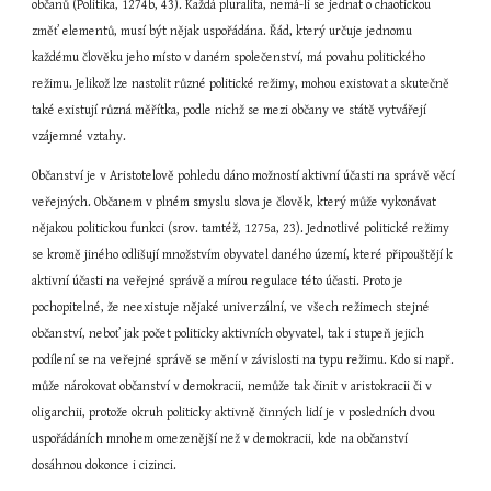
občanů (Politika, 1274b, 43). Každá pluralita, nemá-li se jednat o chaotickou 
změť elementů, musí být nějak uspořádána. Řád, který určuje jednomu 
každému člověku jeho místo v daném společenství, má povahu politického 
režimu. Jelikož lze nastolit různé politické režimy, mohou existovat a skutečně 
také existují různá měřítka, podle nichž se mezi občany ve státě vytvářejí 
vzájemné vztahy.
Občanství je v Aristotelově pohledu dáno možností aktivní účasti na správě věcí 
veřejných. Občanem v plném smyslu slova je člověk, který může vykonávat 
nějakou politickou funkci (srov. tamtéž, 1275a, 23). Jednotlivé politické režimy 
se kromě jiného odlišují množstvím obyvatel daného území, které připouštějí k 
aktivní účasti na veřejné správě a mírou regulace této účasti. Proto je 
pochopitelné, že neexistuje nějaké univerzální, ve všech režimech stejné 
občanství, neboť jak počet politicky aktivních obyvatel, tak i stupeň jejich 
podílení se na veřejné správě se mění v závislosti na typu režimu. Kdo si např. 
může nárokovat občanství v demokracii, nemůže tak činit v aristokracii či v 
oligarchii, protože okruh politicky aktivně činných lidí je v posledních dvou 
uspořádáních mnohem omezenější než v demokracii, kde na občanství 
dosáhnou dokonce i cizinci.