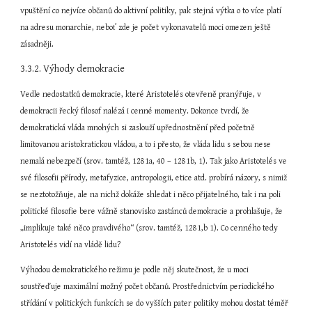
vpuštění co nejvíce občanů do aktivní politiky, pak stejná výtka o to více platí 
na adresu monarchie, neboť zde je počet vykonavatelů moci omezen ještě 
zásadněji.
3.3.2. Výhody demokracie
Vedle nedostatků demokracie, které Aristotelés otevřeně pranýřuje, v 
demokracii řecký filosof nalézá i cenné momenty. Dokonce tvrdí, že 
demokratická vláda mnohých si zaslouží upřednostnění před početně 
limitovanou aristokratickou vládou, a to i přesto, že vláda lidu s sebou nese 
nemalá nebezpečí (srov. tamtéž, 1281a, 40 – 1281b, 1). Tak jako Aristotelés ve 
své filosofii přírody, metafyzice, antropologii, etice atd. probírá názory, s nimiž 
se neztotožňuje, ale na nichž dokáže shledat i něco přijatelného, tak i na poli 
politické filosofie bere vážně stanovisko zastánců demokracie a prohlašuje, že 
„implikuje také něco pravdivého“ (srov. tamtéž, 1281,b 1). Co cenného tedy 
Aristotelés vidí na vládě lidu?
Výhodou demokratického režimu je podle něj skutečnost, že u moci 
soustřeďuje maximální možný počet občanů. Prostřednictvím periodického 
střídání v politických funkcích se do vyšších pater politiky mohou dostat téměř 