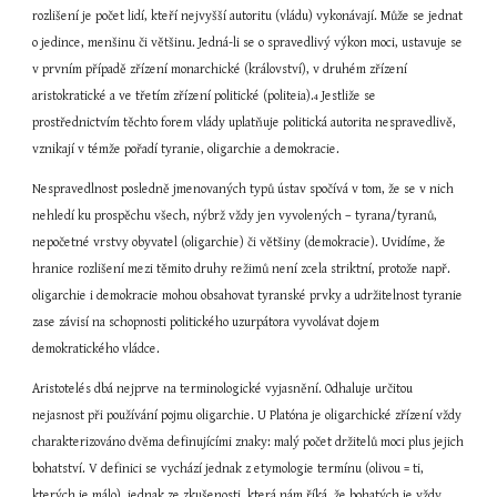
rozlišení je počet lidí, kteří nejvyšší autoritu (vládu) vykonávají. Může se jednat 
o jedince, menšinu či většinu. Jedná-li se o spravedlivý výkon moci, ustavuje se 
v prvním případě zřízení monarchické (království), v druhém zřízení 
aristokratické a ve třetím zřízení politické (politeia).
 Jestliže se 
4
prostřednictvím těchto forem vlády uplatňuje politická autorita nespravedlivě, 
vznikají v témže pořadí tyranie, oligarchie a demokracie.
Nespravedlnost posledně jmenovaných typů ústav spočívá v tom, že se v nich 
nehledí ku prospěchu všech, nýbrž vždy jen vyvolených – tyrana/tyranů, 
nepočetné vrstvy obyvatel (oligarchie) či většiny (demokracie). Uvidíme, že 
hranice rozlišení mezi těmito druhy režimů není zcela striktní, protože např. 
oligarchie i demokracie mohou obsahovat tyranské prvky a udržitelnost tyranie 
zase závisí na schopnosti politického uzurpátora vyvolávat dojem 
demokratického vládce.
Aristotelés dbá nejprve na terminologické vyjasnění. Odhaluje určitou 
nejasnost při používání pojmu oligarchie. U Platóna je oligarchické zřízení vždy 
charakterizováno dvěma definujícími znaky: malý počet držitelů moci plus jejich 
bohatství. V definici se vychází jednak z etymologie termínu (olivou = ti, 
kterých je málo), jednak ze zkušenosti, která nám říká, že bohatých je vždy 