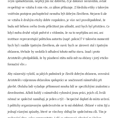
svým spoluobčanům, nepřeji jim nic dobrého, či je dokonce nenávidím, avšak 
respektuji ve vztahu k nim vše, co zákon přikazuje. Z hlediska etiky s takovým 
vnitřním postojem pochopitelně nemohu být dobrým člověkem. Nejsem-li ale 
ve vztahu k druhým eticky dobře rozpoložen, je více než pravděpodobné, že 
budu mít během svého života příležitost jim uškodit, aniž bych byl přistižen. Co 
když mohu druhé nějak podvést s vědomím, že na to nepřijdou ani oni, ani 
instituce reprezentující politickou autoritu (např. policie)? V takovém momentě 
bych byl i nadále špatným člověkem, ale navíc bych se zároveň stal i špatným 
občanem, třebaže by nedošlo k odhalení tohoto mého stavu. Snad i proto 
Aristotelés předpokládá, že by působení státu mělo mít na občany i jistý eticko-
formační vliv.
3
Aby názorněji vyložil, za jakých podmínek je člověk dobrým občanem, srovnává 
Aristotelés vzájemnou občanskou spolupráci se součinností námořníků při 
plavbě. Obsluha lodi vyžaduje přítomnost mnoha lidí se specifickými znalostmi a 
dovednostmi. Ačkoli každý z námořníků vykonává jinou práci, jejich cíl, kvůli 
němuž se společně namáhají, je jeden a týž – bezpečné doplutí do místa určení. 
S politicky organizovaným společenstvím se to má obdobně. Občané v něm žijí a 
jednají různými způsoby, které se všechny sbíhají ke společnému cíli. Tím je 