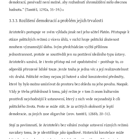
demokracií, poněvadž není možné, aby rozhodnutí shromáždění mělo obecnou 
hodnotu.“ (Tamtéž, 1292a, 35–39.)
11
3.3.3. Rozlišení demokracií a problém jejich trvalosti
Aristotelés postupuje ve svém výkladu jinak než jeho učitel Platón. Přistupuje k 
otázce politických režimů z vícera úhlů, v nichž hraje politická zkušenost 
mnohem významnější úlohu. Svým předchůdcům vyčítá přílišnou 
jednostrannost, protože se soustředili jen na postižení ideálního typu ústavy. 
Aristotelés uznává, že i tento přístup má své opodstatnění – postihuje to, co 
odpovídá přirozené lidské touze. Jenže touha je jedna věc a její realizovatelnost 
věc druhá. Politické režimy nejsou již hotové a silně konzistentní předměty, 
které by bylo možno umísťovat do prostoru bez ohledu na jeho povahu. Naopak. 
Vždy je třeba přihlédnout k tomu, jaký režim je v tom či onom kulturním 
prostředí nejvhodnější k ustanovení, který z nich vede nejsnadněji k cíli 
politického života. Proto se může stát, že za určitých okolností je lepší 
demokracie, za jiných zase oligarchie (srov. tamtéž, 1288b, 20–31).
Stojí za povšimnutí, že Aristotelés bez váhání zvažuje ustavení různých režimů 
navzdory tomu, že je identifikuje jako úpadkové. Historická konstelace může 