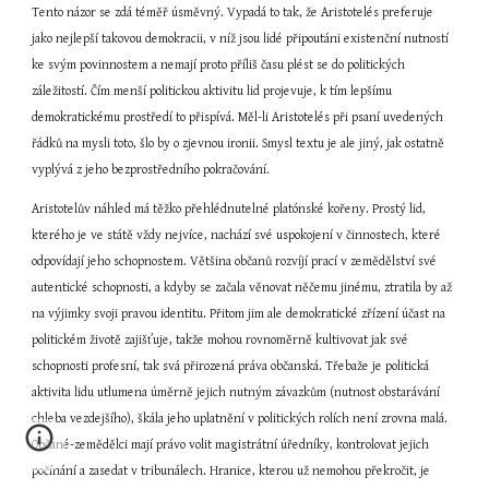
Tento názor se zdá téměř úsměvný. Vypadá to tak, že Aristotelés preferuje 
jako nejlepší takovou demokracii, v níž jsou lidé připoutáni existenční nutností 
ke svým povinnostem a nemají proto příliš času plést se do politických 
záležitostí. Čím menší politickou aktivitu lid projevuje, k tím lepšímu 
demokratickému prostředí to přispívá. Měl-li Aristotelés při psaní uvedených 
řádků na mysli toto, šlo by o zjevnou ironii. Smysl textu je ale jiný, jak ostatně 
vyplývá z jeho bezprostředního pokračování.
Aristotelův náhled má těžko přehlédnutelné platónské kořeny. Prostý lid, 
kterého je ve státě vždy nejvíce, nachází své uspokojení v činnostech, které 
odpovídají jeho schopnostem. Většina občanů rozvíjí prací v zemědělství své 
autentické schopnosti, a kdyby se začala věnovat něčemu jinému, ztratila by až 
na výjimky svoji pravou identitu. Přitom jim ale demokratické zřízení účast na 
politickém životě zajišťuje, takže mohou rovnoměrně kultivovat jak své 
schopnosti profesní, tak svá přirozená práva občanská. Třebaže je politická 
aktivita lidu utlumena úměrně jejich nutným závazkům (nutnost obstarávání 
chleba vezdejšího), škála jeho uplatnění v politických rolích není zrovna malá. 
Občané-zemědělci mají právo volit magistrátní úředníky, kontrolovat jejich 
počínání a zasedat v tribunálech. Hranice, kterou už nemohou překročit, je 