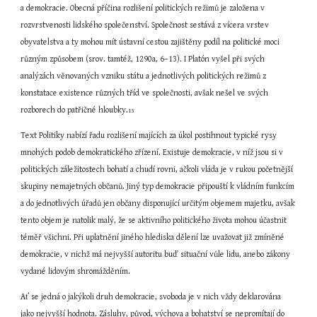
a demokracie. Obecná příčina rozlišení politických režimů je založena v 
rozvrstvenosti lidského společenství. Společnost sestává z vícera vrstev 
obyvatelstva a ty mohou mít ústavní cestou zajištěny podíl na politické moci 
různým způsobem (srov. tamtéž, 1290a, 6–13). I Platón vyšel při svých 
analýzách věnovaných vzniku státu a jednotlivých politických režimů z 
konstatace existence různých tříd ve společnosti, avšak nešel ve svých 
rozborech do patřičné hloubky.
13
Text Politiky nabízí řadu rozlišení majících za úkol postihnout typické rysy 
mnohých podob demokratického zřízení. Existuje demokracie, v níž jsou si v 
politických záležitostech bohatí a chudí rovni, ačkoli vláda je v rukou početnější 
skupiny nemajetných občanů. Jiný typ demokracie připouští k vládním funkcím 
a do jednotlivých úřadů jen občany disponující určitým objemem majetku, avšak 
tento objem je natolik malý, že se aktivního politického života mohou účastnit 
téměř všichni. Při uplatnění jiného hlediska dělení lze uvažovat již zmíněné 
demokracie, v nichž má nejvyšší autoritu buď situační vůle lidu, anebo zákony 
vydané lidovým shromážděním.
Ať se jedná o jakýkoli druh demokracie, svoboda je v nich vždy deklarována 
jako nejvyšší hodnota. Zásluhy, původ, výchova a bohatství se nepromítají do 