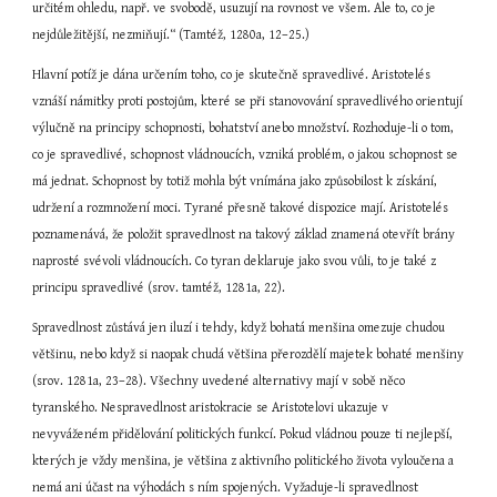
určitém ohledu, např. ve svobodě, usuzují na rovnost ve všem. Ale to, co je 
nejdůležitější, nezmiňují.“ (Tamtéž, 1280a, 12–25.)
Hlavní potíž je dána určením toho, co je skutečně spravedlivé. Aristotelés 
vznáší námitky proti postojům, které se při stanovování spravedlivého orientují 
výlučně na principy schopnosti, bohatství anebo množství. Rozhoduje-li o tom, 
co je spravedlivé, schopnost vládnoucích, vzniká problém, o jakou schopnost se 
má jednat. Schopnost by totiž mohla být vnímána jako způsobilost k získání, 
udržení a rozmnožení moci. Tyrané přesně takové dispozice mají. Aristotelés 
poznamenává, že položit spravedlnost na takový základ znamená otevřít brány 
naprosté svévoli vládnoucích. Co tyran deklaruje jako svou vůli, to je také z 
principu spravedlivé (srov. tamtéž, 1281a, 22).
Spravedlnost zůstává jen iluzí i tehdy, když bohatá menšina omezuje chudou 
většinu, nebo když si naopak chudá většina přerozdělí majetek bohaté menšiny 
(srov. 1281a, 23–28). Všechny uvedené alternativy mají v sobě něco 
tyranského. Nespravedlnost aristokracie se Aristotelovi ukazuje v 
nevyváženém přidělování politických funkcí. Pokud vládnou pouze ti nejlepší, 
kterých je vždy menšina, je většina z aktivního politického života vyloučena a 
nemá ani účast na výhodách s ním spojených. Vyžaduje-li spravedlnost 