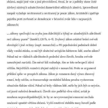
občanů, mající jiné vize a jiná přesvědčení. Hrozí, že se z politiky stane čistě 
účelový nástroj k uskutečňování diametrálně odlišných záměrů. Spravedlnost 
naopak vyžaduje nestrannost a nestranný je pouze zákon. Aristotelés spatřuje 
pojistku proti zvrhnutí se demokracie v běsnění zvůle lidu v nepsaných 
zákonech:
„…zákony spočívající na zvyku jsou důležitější a týkají se zásadnějších záležitostí 
než zákony psané“ (tamtéž,1287b, 6–9). Zvykový zákon ostatně brání svévoli 
ohrožující i jiné režimy (např. monarchii).
 Při pojednávání podmínek dobré 
10
vlády vzniká otázka, co má být skutečně určujícím faktorem: lidé, anebo zákon? 
Pokud má ve vládních záležitostech poslední slovo člověk, hrozba svévole 
samozřejmě narůstá. Čím méně lidí rozhoduje, tím se toto nebezpečí stává 
větším. Největších rozměrů zřejmě nabývá v monarchii. Proto se argument 
přiklání spíše ve prospěch zákona. Zákon je rozumem daný výnos zbavený 
emocí, tedy něčím, co transcenduje nestabilní lidskou povahu vystavenou 
situačním tlakům vášní. Pokud už tedy vládnou lidé, mělo by jich být co nejvíce, 
což jasně nahrává demokracii. Člověk sice podléhá vlivu vášní, avšak je 
mnohem nepravděpodobnější, že by se nevyrovnanými emocemi nechala 
současně spoutat většina občanů. Vyšší emotivní stabilita masy hovoří podle 