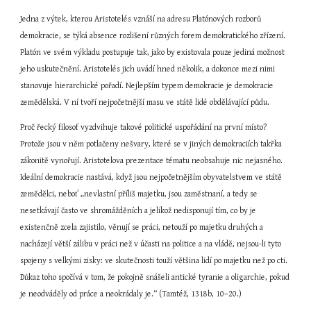
Jedna z výtek, kterou Aristotelés vznáší na adresu Platónových rozborů 
demokracie, se týká absence rozlišení různých forem demokratického zřízení. 
Platón ve svém výkladu postupuje tak, jako by existovala pouze jediná možnost 
jeho uskutečnění. Aristotelés jich uvádí hned několik, a dokonce mezi nimi 
stanovuje hierarchické pořadí. Nejlepším typem demokracie je demokracie 
zemědělská. V ní tvoří nejpočetnější masu ve státě lidé obdělávající půdu.
Proč řecký filosof vyzdvihuje takové politické uspořádání na první místo? 
Protože jsou v něm potlačeny nešvary, které se v jiných demokraciích takřka 
zákonitě vynořují. Aristotelova prezentace tématu neobsahuje nic nejasného. 
Ideální demokracie nastává, když jsou nejpočetnějším obyvatelstvem ve státě 
zemědělci, neboť „nevlastní příliš majetku, jsou zaměstnaní, a tedy se 
nesetkávají často ve shromážděních a jelikož nedisponují tím, co by je 
existenčně zcela zajistilo, věnují se práci, netouží po majetku druhých a 
nacházejí větší zálibu v práci než v účasti na politice a na vládě, nejsou-li tyto 
spojeny s velkými zisky: ve skutečnosti touží většina lidí po majetku než po cti. 
Důkaz toho spočívá v tom, že pokojně snášeli antické tyranie a oligarchie, pokud 
je neodváděly od práce a neokrádaly je.“ (Tamtéž, 1318b, 10–20.)