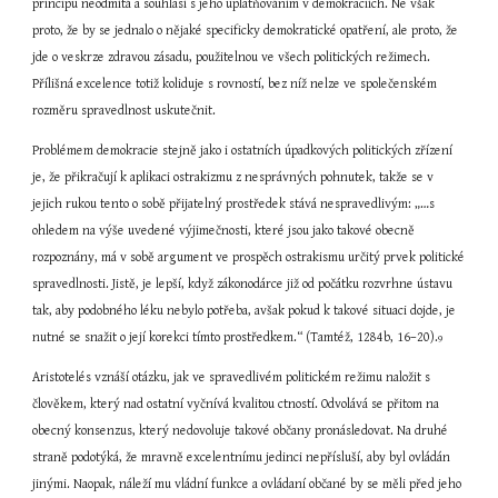
principu neodmítá a souhlasí s jeho uplatňováním v demokraciích. Ne však 
proto, že by se jednalo o nějaké specificky demokratické opatření, ale proto, že 
jde o veskrze zdravou zásadu, použitelnou ve všech politických režimech. 
Přílišná excelence totiž koliduje s rovností, bez níž nelze ve společenském 
rozměru spravedlnost uskutečnit.
Problémem demokracie stejně jako i ostatních úpadkových politických zřízení 
je, že přikračují k aplikaci ostrakizmu z nesprávných pohnutek, takže se v 
jejich rukou tento o sobě přijatelný prostředek stává nespravedlivým: „…s 
ohledem na výše uvedené výjimečnosti, které jsou jako takové obecně 
rozpoznány, má v sobě argument ve prospěch ostrakismu určitý prvek politické 
spravedlnosti. Jistě, je lepší, když zákonodárce již od počátku rozvrhne ústavu 
tak, aby podobného léku nebylo potřeba, avšak pokud k takové situaci dojde, je 
nutné se snažit o její korekci tímto prostředkem.“ (Tamtéž, 1284b, 16–20).
9
Aristotelés vznáší otázku, jak ve spravedlivém politickém režimu naložit s 
člověkem, který nad ostatní vyčnívá kvalitou ctností. Odvolává se přitom na 
obecný konsenzus, který nedovoluje takové občany pronásledovat. Na druhé 
straně podotýká, že mravně excelentnímu jedinci nepřísluší, aby byl ovládán 
jinými. Naopak, náleží mu vládní funkce a ovládaní občané by se měli před jeho 