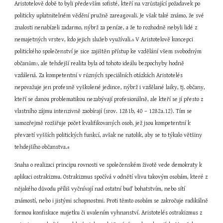
Aristotelově době to byli především sofisté, kteří na vzrůstající požadavek po 
politicky uplatnitelném vědění pružně zareagovali. Je však také známo, že své 
znalosti nenabízeli zadarmo, nýbrž za peníze, a že to rozhodně nebyli lidé z 
nemajetných vrstev, kdo jejich služeb využívali.
 V Aristotelově koncepci 
6
politického společenství je sice zajištěn přístup ke vzdělání všem svobodným 
občanům
, ale tehdejší realita byla od tohoto ideálu bezpochyby hodně 
7
vzdálená. Za kompetentní v různých speciálních otázkách Aristotelés 
nepovažuje jen profesně vyškolené jedince, nýbrž i vzdělané laiky, tj. občany, 
kteří se danou problematikou nezabývají profesionálně, ale kteří se jí přesto z 
vlastního zájmu intenzivně zaobírají (srov. 1281b, 40 – 1282a.12). Tím se 
samozřejmě rozšiřuje počet kvalifikovaných osob, jež jsou kompetentní k 
převzetí vyšších politických funkcí, avšak ne natolik, aby se to týkalo většiny 
tehdejšího občanstva.
8
Snaha o realizaci principu rovnosti ve společenském životě vede demokraty k 
aplikaci ostrakizmu. Ostrakizmus spočívá v odnětí vlivu takovým osobám, které z 
nějakého důvodu příliš vyčnívají nad ostatní buď bohatstvím, nebo sítí 
známostí, nebo i jistými schopnostmi. Proti těmto osobám se zakročuje radikálně 
formou konfiskace majetku či uvalením vyhnanství. Aristotelés ostrakizmus z 