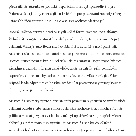
předesílá, že autentické politické uspořádání musí být spravedlivé. I pro 
Platónova žáka je tedy rozhodujícím kritériem pro posuzování hodnoty různých 
ústavních řádů spravedlnost. Co ale ona spravedlnost vlastně je?
Obecně řečeno, spravedlností se myslí určitá forma rovnosti mezi občany. 
Žádný stát nemůže existovat bez vlády a kde je vláda, tam jsou samozřejmě i 
ovládaní. Vláda je autoritou a mocí, ovládaní této autoritě a moci podléhají. 
Autorita a síla s sebou nese skutečnost, že ji lze prosadit i proti odporu opozice. 
Opozice přitom nemusí být jen politická, ale též mravní. Občan může být sice 
základně srozuměn s formou dané vlády, takže nepatří k jejím politickým 
odpůrcům, ale nemusí být ochoten konat vše, co tato vláda nařizuje. V tom 
případě klade odpor mravního rázu. Ovládaní si proto mnohdy musejí nechat 
líbit i to, co se jim nezamlouvá.
Aristotelés navzdory těmto elementárním poměrům plynoucím ze vztahu vláda-
ovládaní požaduje, aby spravedlnost byla vždy zachovávána. Tím chce říct, že 
politická moc, ať ji vykonává kdokoli, má být uplatňována ve prospěch všech 
občanů. Již z této poznámky vysvítá, že Aristotelés nedává do výlučné 
souvislosti hodnotu spravedlnosti na jedné straně a povahu politického režimu 