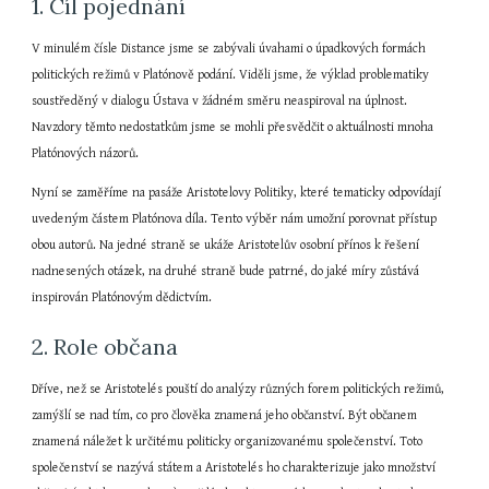
1. Cíl pojednání
V minulém čísle Distance jsme se zabývali úvahami o úpadkových formách 
politických režimů v Platónově podání. Viděli jsme, že výklad problematiky 
soustředěný v dialogu Ústava v žádném směru neaspiroval na úplnost. 
Navzdory těmto nedostatkům jsme se mohli přesvědčit o aktuálnosti mnoha 
Platónových názorů.
Nyní se zaměříme na pasáže Aristotelovy Politiky, které tematicky odpovídají 
uvedeným částem Platónova díla. Tento výběr nám umožní porovnat přístup 
obou autorů. Na jedné straně se ukáže Aristotelův osobní přínos k řešení 
nadnesených otázek, na druhé straně bude patrné, do jaké míry zůstává 
inspirován Platónovým dědictvím.
2. Role občana
Dříve, než se Aristotelés pouští do analýzy různých forem politických režimů, 
zamýšlí se nad tím, co pro člověka znamená jeho občanství. Být občanem 
znamená náležet k určitému politicky organizovanému společenství. Toto 
společenství se nazývá státem a Aristotelés ho charakterizuje jako množství 