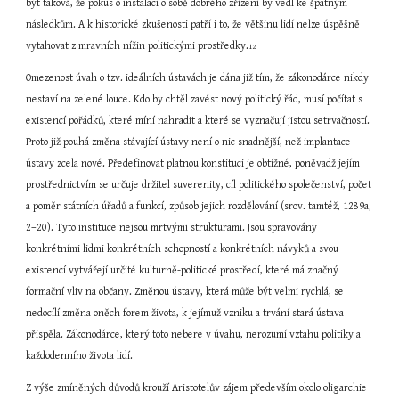
být taková, že pokus o instalaci o sobě dobrého zřízení by vedl ke špatným 
následkům. A k historické zkušenosti patří i to, že většinu lidí nelze úspěšně 
vytahovat z mravních nížin politickými prostředky.
12
Omezenost úvah o tzv. ideálních ústavách je dána již tím, že zákonodárce nikdy 
nestaví na zelené louce. Kdo by chtěl zavést nový politický řád, musí počítat s 
existencí pořádků, které míní nahradit a které se vyznačují jistou setrvačností. 
Proto již pouhá změna stávající ústavy není o nic snadnější, než implantace 
ústavy zcela nové. Předefinovat platnou konstituci je obtížné, poněvadž jejím 
prostřednictvím se určuje držitel suverenity, cíl politického společenství, počet 
a poměr státních úřadů a funkcí, způsob jejich rozdělování (srov. tamtéž, 1289a, 
2–20). Tyto instituce nejsou mrtvými strukturami. Jsou spravovány 
konkrétními lidmi konkrétních schopností a konkrétních návyků a svou 
existencí vytvářejí určité kulturně-politické prostředí, které má značný 
formační vliv na občany. Změnou ústavy, která může být velmi rychlá, se 
nedocílí změna oněch forem života, k jejímuž vzniku a trvání stará ústava 
přispěla. Zákonodárce, který toto nebere v úvahu, nerozumí vztahu politiky a 
každodenního života lidí.
Z výše zmíněných důvodů krouží Aristotelův zájem především okolo oligarchie 