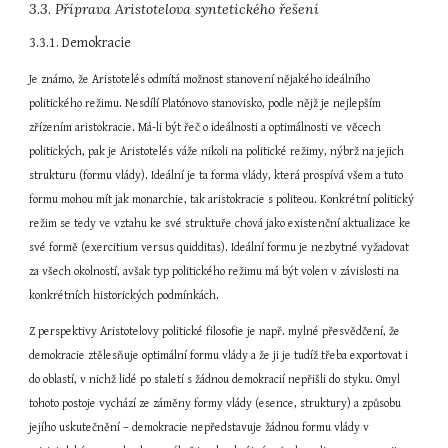
3.3. Příprava Aristotelova syntetického řešení
3.3.1. Demokracie
Je známo, že Aristotelés odmítá možnost stanovení nějakého ideálního 
politického režimu. Nesdílí Platónovo stanovisko, podle nějž je nejlepším 
zřízením aristokracie. Má-li být řeč o ideálnosti a optimálnosti ve věcech 
politických, pak je Aristotelés váže nikoli na politické režimy, nýbrž na jejich 
strukturu (formu vlády). Ideální je ta forma vlády, která prospívá všem a tuto 
formu mohou mít jak monarchie, tak aristokracie s politeou. Konkrétní politický 
režim se tedy ve vztahu ke své struktuře chová jako existenční aktualizace ke 
své formě (exercitium versus quidditas). Ideální formu je nezbytné vyžadovat 
za všech okolností, avšak typ politického režimu má být volen v závislosti na 
konkrétních historických podmínkách.
Z perspektivy Aristotelovy politické filosofie je např. mylné přesvědčení, že 
demokracie ztělesňuje optimální formu vlády a že ji je tudíž třeba exportovat i 
do oblastí, v nichž lidé po staletí s žádnou demokracií nepřišli do styku. Omyl 
tohoto postoje vychází ze záměny formy vlády (esence, struktury) a způsobu 
jejího uskutečnění – demokracie nepředstavuje žádnou formu vlády v 