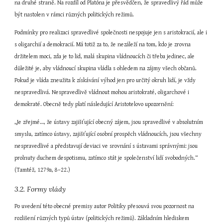
na druhé straně. Na rozdíl od Platóna je přesvědčen, že spravedlivý řád může 
být nastolen v rámci různých politických režimů.
Podmínky pro realizaci spravedlivé společnosti nespojuje jen s aristokracií, ale i 
s oligarchií a demokracií. Má totiž za to, že nezáleží na tom, kdo je zrovna 
držitelem moci, zda je to lid, malá skupina vládnoucích či třeba jedinec, ale 
důležité je, aby vládnoucí skupina vládla s ohledem na zájmy všech občanů. 
Pokud je vláda zneužita k získávání výhod jen pro určitý okruh lidí, je vždy 
nespravedlivá. Nespravedlivě vládnout mohou aristokraté, oligarchové i 
demokraté. Obecně tedy platí následující Aristotelovo upozornění:
„Je zřejmé…, že ústavy zajišťující obecný zájem, jsou spravedlivé v absolutním 
smyslu, zatímco ústavy, zajišťující osobní prospěch vládnoucích, jsou všechny 
nespravedlivé a představují deviaci ve srovnání s ústavami správnými: jsou 
prolnuty duchem despotismu, zatímco stát je společenství lidí svobodných.“ 
(Tamtéž, 1279a, 8–22.)
3.2. Formy vlády
Po uvedení této obecné premisy autor Politiky přesouvá svou pozornost na 
rozlišení různých typů ústav (politických režimů). Základním hlediskem 