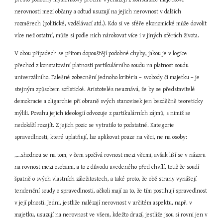
nerovnosti mezi občany a odtud usuzují na jejich nerovnost v dalších 
rozměrech (politické, vzdělávací atd.). Kdo si ve sféře ekonomické může dovolit 
více než ostatní, může si podle nich nárokovat více i v jiných sférách života.
V obou případech se přitom dopouštějí podobné chyby, jakou je v logice 
přechod z konstatování platnosti partikulárního soudu na platnost soudu 
univerzálního. Falešné zobecnění jednoho kritéria – svobody či majetku – je 
stejným způsobem sofistické. Aristotelés neuznává, že by se představitelé 
demokracie a oligarchie při obraně svých stanovisek jen bezděčně teoreticky 
mýlili. Povahu jejich ideologií odvozuje z partikulárních zájmů, s nimiž se 
nedokáží rozejít. Z jejich pozic se vytratilo to podstatné. Kategorie 
spravedlnosti, které uplatňují, lze aplikovat pouze na věci, ne na osoby:
„…shodnou se na tom, v čem spočívá rovnost mezi věcmi, avšak liší se v názoru 
na rovnost mezi osobami, a to z důvodu uvedeného před chvílí, totiž že soudí 
špatně o svých vlastních záležitostech, a také proto, že obě strany vynášejí 
tendenční soudy o spravedlnosti, ačkoli mají za to, že tím postihují spravedlnost 
v její plnosti. Jedni, jestliže nalézají nerovnost v určitém aspektu, např. v 
majetku, usuzují na nerovnost ve všem, kdežto druzí, jestliže jsou si rovni jen v 