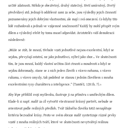
určité zdatnosti. Někdo je obezřetný, druhý statečný, třetí umírněný, čtvrtý 
předvídavý atd. Jednají-li odděleně sami za sebe, jsou výsledky jejich činností 
poznamenány jejich dobrými vlastnostmi, ale mají i svá omezení. Co kdyby tito 
lidé rozhodovali a jednali ve vzájemné součinnosti? Každý by mohl přispět svým 
dílem a výsledný efekt by tomu musel odpovídat. Aristotelés vidí demokracii 
následovně:
„Může se stát, že mnozí, třebaže vzati jednotlivě nejsou excelentní, když se 
sejdou, převyšují ostatní, ne jako jednotlivci, nýbrž jako sbor… Ve skutečnosti 
tím, že jsou mnozí, každý vlastní určitou část ctnosti a moudrosti a když se 
sejdou dohromady, stane se z nich jeden člověk s vícero nohama, s vícero 
rukama, s vícero smysly, tak podobně se stanou i jedním člověkem s mnoha 
excelentními rysy charakteru a inteligence.“ (Tamtéž, 1281b, 7).
5
Aby lépe přiblížil svoji myšlenku, ilustruje ji na příměru s uměleckým dílem. 
Klade-li si např. malíř za cíl vytvořit všestranně krásný portrét, nebude se 
orientovat podle reálných předloh. Tvář žádného člověka totiž nenaplňuje 
kritéria bezvadné krásy. Proto ve svém obraze malíř syntetizuje různé prvky 
vzaté z mnoha reálných tváří, které ve skutečnosti nevytvářejí reálnou 