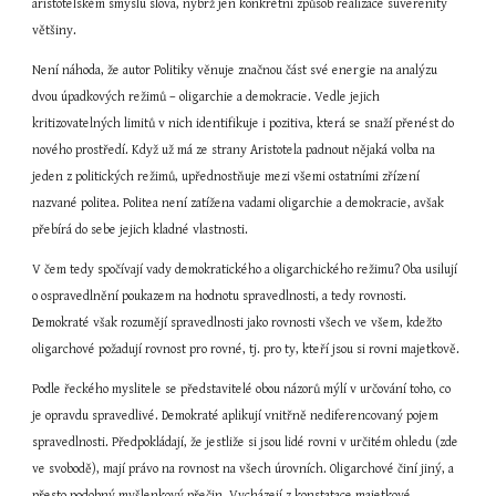
aristotelském smyslu slova, nýbrž jen konkrétní způsob realizace suverenity 
většiny.
Není náhoda, že autor Politiky věnuje značnou část své energie na analýzu 
dvou úpadkových režimů – oligarchie a demokracie. Vedle jejich 
kritizovatelných limitů v nich identifikuje i pozitiva, která se snaží přenést do 
nového prostředí. Když už má ze strany Aristotela padnout nějaká volba na 
jeden z politických režimů, upřednostňuje mezi všemi ostatními zřízení 
nazvané politea. Politea není zatížena vadami oligarchie a demokracie, avšak 
přebírá do sebe jejich kladné vlastnosti.
V čem tedy spočívají vady demokratického a oligarchického režimu? Oba usilují 
o ospravedlnění poukazem na hodnotu spravedlnosti, a tedy rovnosti. 
Demokraté však rozumějí spravedlnosti jako rovnosti všech ve všem, kdežto 
oligarchové požadují rovnost pro rovné, tj. pro ty, kteří jsou si rovni majetkově.
Podle řeckého myslitele se představitelé obou názorů mýlí v určování toho, co 
je opravdu spravedlivé. Demokraté aplikují vnitřně nediferencovaný pojem 
spravedlnosti. Předpokládají, že jestliže si jsou lidé rovni v určitém ohledu (zde 
ve svobodě), mají právo na rovnost na všech úrovních. Oligarchové činí jiný, a 
přesto podobný myšlenkový přečin. Vycházejí z konstatace majetkové 