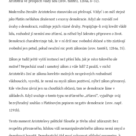
Aristotela ve prospěch vlády lidu (srov. tamtéž, 1286a, 8–32).
Moderního čtenáře Aristotelovo stanovisko asi překvapí. Vždyť i on měl stejně 
jako Platón neblahou zkušenost s excesy demokracie. Když ale rozvádí své 
úvahy o demokracii, rozlišuje jejich různé druhy. Propůjčuje-li svůj kredit vládě 
lidu, rozhodně jí nemíní ono zřízení, za něhož byl Sokrates připraven o život. 
Demokracii charakterizuje tak, že v ní drží moc svobodní občané a tito zůstávají 
svobodní jen potud, pokud neučiní nic proti zákonům (srov. tamtéž, 1286a, 35).
Zákon je tudíž ještě vyšší instancí než přání lidu. Jak je něco takového ale 
možné? Nepochází snad i samotný zákon z vůle lidí? Z pasáží, v nichž 
Aristotelés činí ze zákona korektiv možných nesprávných rozhodnutí 
vládnoucích, vysvítá, že nemá na mysli zákon pozitivní, nýbrž zákon přirozený. 
Kde všechno závisí jen na choutkách občanů, tam se demokracie láme v 
základech. Když uvažuje o tomto typu nezřízeného „zřízení“, vyjadřuje svůj 
bezvýhradný souhlas s Platónovým popisem negativ demokracie (srov. např. 
1291b).
Tento moment Aristotelovy politické filosofie je třeba silně zdůraznit: Bez 
respektu přirozeného, lidskou vůlí nemanipulovatelného zákona nemá smysl o 
demokracii hovořit. Demokratický řád musí vykazovat základní parametry, k 