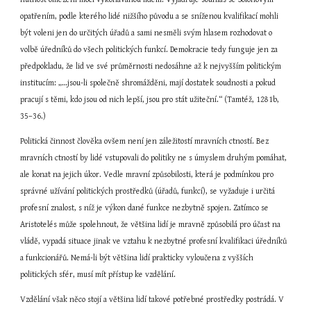
opatřením, podle kterého lidé nižšího původu a se sníženou kvalifikací mohli 
být voleni jen do určitých úřadů a sami nesměli svým hlasem rozhodovat o 
volbě úředníků do všech politických funkcí. Demokracie tedy funguje jen za 
předpokladu, že lid ve své průměrnosti nedosáhne až k nejvyšším politickým 
institucím: „…jsou-li společně shromážděni, mají dostatek soudnosti a pokud 
pracují s těmi, kdo jsou od nich lepší, jsou pro stát užiteční.“ (Tamtéž, 1281b, 
35–36.)
Politická činnost člověka ovšem není jen záležitostí mravních ctností. Bez 
mravních ctností by lidé vstupovali do politiky ne s úmyslem druhým pomáhat, 
ale konat na jejich úkor. Vedle mravní způsobilosti, která je podmínkou pro 
správné užívání politických prostředků (úřadů, funkcí), se vyžaduje i určitá 
profesní znalost, s níž je výkon dané funkce nezbytně spojen. Zatímco se 
Aristotelés může spolehnout, že většina lidí je mravně způsobilá pro účast na 
vládě, vypadá situace jinak ve vztahu k nezbytné profesní kvalifikaci úředníků 
a funkcionářů. Nemá-li být většina lidí prakticky vyloučena z vyšších 
politických sfér, musí mít přístup ke vzdělání.
Vzdělání však něco stojí a většina lidí takové potřebné prostředky postrádá. V 