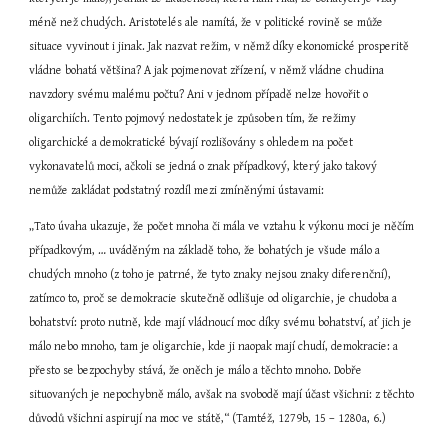
méně než chudých. Aristotelés ale namítá, že v politické rovině se může 
situace vyvinout i jinak. Jak nazvat režim, v němž díky ekonomické prosperitě 
vládne bohatá většina? A jak pojmenovat zřízení, v němž vládne chudina 
navzdory svému malému počtu? Ani v jednom případě nelze hovořit o 
oligarchiích. Tento pojmový nedostatek je způsoben tím, že režimy 
oligarchické a demokratické bývají rozlišovány s ohledem na počet 
vykonavatelů moci, ačkoli se jedná o znak případkový, který jako takový 
nemůže zakládat podstatný rozdíl mezi zmíněnými ústavami:
„Tato úvaha ukazuje, že počet mnoha či mála ve vztahu k výkonu moci je něčím 
případkovým, … uváděným na základě toho, že bohatých je všude málo a 
chudých mnoho (z toho je patrné, že tyto znaky nejsou znaky diferenční), 
zatímco to, proč se demokracie skutečně odlišuje od oligarchie, je chudoba a 
bohatství: proto nutně, kde mají vládnoucí moc díky svému bohatství, ať jich je 
málo nebo mnoho, tam je oligarchie, kde ji naopak mají chudí, demokracie: a 
přesto se bezpochyby stává, že oněch je málo a těchto mnoho. Dobře 
situovaných je nepochybně málo, avšak na svobodě mají účast všichni: z těchto 
důvodů všichni aspirují na moc ve státě,“ (Tamtéž, 1279b, 15 – 1280a, 6.)