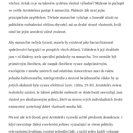
všichni. Avšak co je na takovém systému vlastně výhodné? Můžeme to pochopit 
ve světle Aristotelova postoje k monarchii. Platónův žák není jejím 
principielním nepřítelem. Třebaže monarchie vylučuje z činorodé účasti na 
politickém rozhodování většinu obyvatel, má na druhé straně vlastnosti, kvůli 
nimž lze jejím zavedení vážně zvažovat.
Aby monarchie nebyla tyranií, musela by existovat jako hierarchizované 
společenství fungující ve prospěch všech občanů. Vzhledem k její struktuře 
jsou v ní kladeny zcela speciální požadavky na monarchu. Ten nemůže být 
průměrným člověkem, ale naopak člověkem vysoce nadprůměrným, 
excelujícím v mnoha směrech nad ostatními. Koncentrace moci do rukou 
jednoho kultivovaného, inteligentního a mravně bezúhonného vládce by za 
jistých okolností bylo vysoce efektivní (srov. 1288a, 29-30). Aristotelés ovšem 
realisticky uznává, že takové politické osobnosti ve skutečnosti neexistují. Jsou 
vlastně jen idealizovanými jedinci, kteří na úrovni svých individuálních životů 
eminentně syntetizují dobré vlastnosti mnoha lidí.
Přesně zde leží důvod, proč Aristotelés vyzvedá určité přednosti demokracie. I 
když neexistuje žádný excelentní jedinec vyznačující se všemi politicky 
relevantními kvalitami, existují jednotliví lidé, z nichž jeden každý vykazuje 