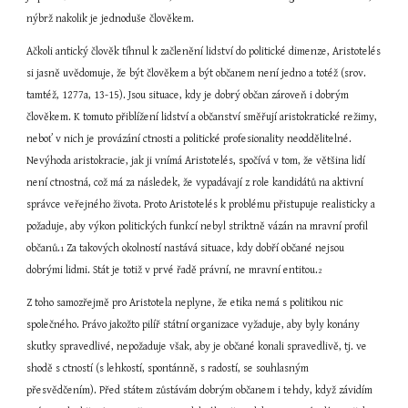
nýbrž nakolik je jednoduše člověkem.
Ačkoli antický člověk tíhnul k začlenění lidství do politické dimenze, Aristotelés 
si jasně uvědomuje, že být člověkem a být občanem není jedno a totéž (srov. 
tamtéž, 1277a, 13-15). Jsou situace, kdy je dobrý občan zároveň i dobrým 
člověkem. K tomuto přiblížení lidství a občanství směřují aristokratické režimy, 
neboť v nich je provázání ctnosti a politické profesionality neoddělitelné. 
Nevýhoda aristokracie, jak ji vnímá Aristotelés, spočívá v tom, že většina lidí 
není ctnostná, což má za následek, že vypadávají z role kandidátů na aktivní 
správce veřejného života. Proto Aristotelés k problému přistupuje realisticky a 
požaduje, aby výkon politických funkcí nebyl striktně vázán na mravní profil 
občanů.
 Za takových okolností nastává situace, kdy dobří občané nejsou 
1
dobrými lidmi. Stát je totiž v prvé řadě právní, ne mravní entitou.
2
Z toho samozřejmě pro Aristotela neplyne, že etika nemá s politikou nic 
společného. Právo jakožto pilíř státní organizace vyžaduje, aby byly konány 
skutky spravedlivé, nepožaduje však, aby je občané konali spravedlivě, tj. ve 
shodě s ctností (s lehkostí, spontánně, s radostí, se souhlasným 
přesvědčením). Před státem zůstávám dobrým občanem i tehdy, když závidím 