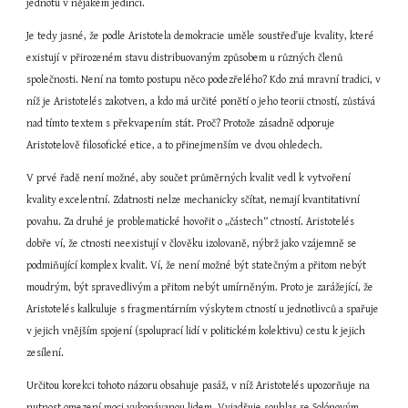
jednotu v nějakém jedinci.
Je tedy jasné, že podle Aristotela demokracie uměle soustřeďuje kvality, které 
existují v přirozeném stavu distribuovaným způsobem u různých členů 
společnosti. Není na tomto postupu něco podezřelého? Kdo zná mravní tradici, v 
níž je Aristotelés zakotven, a kdo má určité ponětí o jeho teorii ctností, zůstává 
nad tímto textem s překvapením stát. Proč? Protože zásadně odporuje 
Aristotelově filosofické etice, a to přinejmenším ve dvou ohledech.
V prvé řadě není možné, aby součet průměrných kvalit vedl k vytvoření 
kvality excelentní. Zdatnosti nelze mechanicky sčítat, nemají kvantitativní 
povahu. Za druhé je problematické hovořit o „částech“ ctností. Aristotelés 
dobře ví, že ctnosti neexistují v člověku izolovaně, nýbrž jako vzájemně se 
podmiňující komplex kvalit. Ví, že není možné být statečným a přitom nebýt 
moudrým, být spravedlivým a přitom nebýt umírněným. Proto je zarážející, že 
Aristotelés kalkuluje s fragmentárním výskytem ctností u jednotlivců a spařuje 
v jejich vnějším spojení (spoluprací lidí v politickém kolektivu) cestu k jejich 
zesílení.
Určitou korekci tohoto názoru obsahuje pasáž, v níž Aristotelés upozorňuje na 
nutnost omezení moci vykonávanou lidem. Vyjadřuje souhlas se Solónovým 