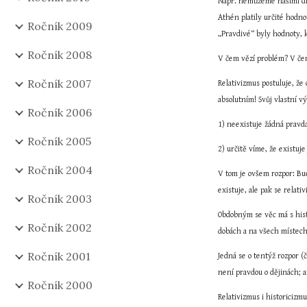
Např. nemůžeme našimi dne
Athén platily určité hodnot
Ročník 2009
„Pravdivé“ byly hodnoty, 
Ročník 2008
V čem vězí problém? V čem 
Ročník 2007
Relativizmus postuluje, že
absolutním! Svůj vlastní vý
Ročník 2006
1) neexistuje žádná pravd
Ročník 2005
2) určitě víme, že existuje
Ročník 2004
V tom je ovšem rozpor: Buď
existuje, ale pak se relativ
Ročník 2003
Obdobným se věc má s histo
Ročník 2002
dobách a na všech místech,
Ročník 2001
Jedná se o tentýž rozpor (
není pravdou o dějinách; 
Ročník 2000
Relativizmus i historicizm