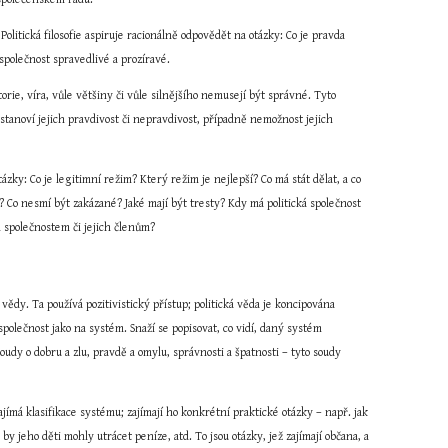
Politická filosofie aspiruje racionálně odpovědět na otázky: Co je pravda 
u společnost spravedlivé a prozíravé.
rie, víra, vůle většiny či vůle silnějšího nemusejí být správné. Tyto 
stanoví jejich pravdivost či nepravdivost, případně nemožnost jejich 
ázky: Co je legitimní režim? Který režim je nejlepší? Co má stát dělat, a co 
? Co nesmí být zakázané? Jaké mají být tresty? Kdy má politická společnost 
ým společnostem či jejich členům?
vědy. Ta používá pozitivistický přístup; politická věda je koncipována 
olečnost jako na systém. Snaží se popisovat, co vidí, daný systém 
udy o dobru a zlu, pravdě a omylu, správnosti a špatnosti – tyto soudy 
ajímá klasifikace systému; zajímají ho konkrétní praktické otázky – např. jak 
 jeho děti mohly utrácet peníze, atd. To jsou otázky, jež zajímají občana, a 