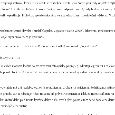
jež zajímají státníka, který je má řešit. V politickém životě společnosti jsou tedy nejdůležitěj
sti toho či kterého společenského opatření, a proto i odpovědi na ně, tedy hodnotové soudy. P
nosti nepostihuje. Proto tzv. společenská věda ve skutečnosti není dostatečně vědecká. V d
lečenskou existenci člověka nenahlíží optikou „společenského vědce“, laboranta, jenž zkoumá
í, co je mým právem, co je správné…
je v posledku umění dobré vlády. Proto musí racionálně rozpoznat: „Co je dobré?“
historicizmus
či vůbec možnost kladného zodpovězení této otázky popírají, tj. odmítají legitimitu a relev
schopnost objektivně a závazně prohlásit jeden názor za pravdivý a druhý za mylný. Proklam
vdy může mít dvě podoby. Jednou je relativizmus, druhou historicizmus. Relativizmus přímo t
o je pravda, ten si nárokuje něco, na co nemá právo. Historicizmus říká, že neexistují kritéria 
onkrétní době platí určitá kritéria dobra a zla, avšak platí pouze v této dané době a na daném 
o zavádějící a nemístné.