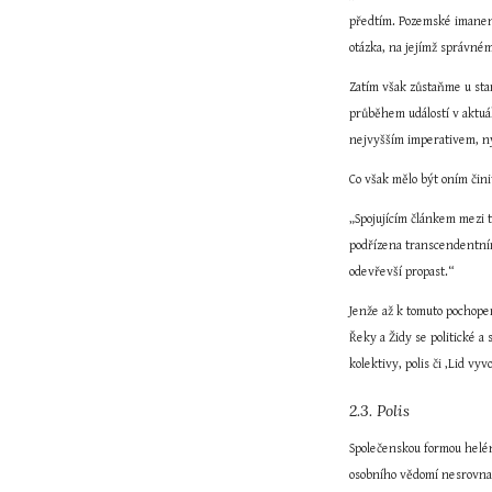
předtím. Pozemské imanentn
otázka, na jejímž správném
Zatím však zůstaňme u star
průběhem událostí v aktuá
nejvyšším imperativem, ný
Co však mělo být oním čin
„Spojujícím článkem mezi 
podřízena transcendentním
odevřevší propast.“
Jenže až k tomuto pochopen
Řeky a Židy se politické a 
kolektivy, polis či ‚Lid v
2.3. Polis
Společenskou formou heléns
osobního vědomí nesrovnate