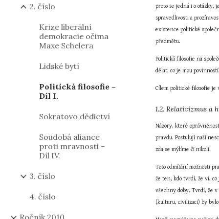
2. číslo
proto se jedná i o otázky, 
spravedlivosti a prozíravo
Krize liberální
existence politické společ
demokracie očima
předmětu.
Maxe Schelera
Politická filosofie na spo
Lidské bytí
dělat, co je mou povinnost
Politická filosofie –
Cílem politické filosofie 
Díl I.
1.2. Relativizmus a 
Sokratovo dědictví
Názory, které oprávněnost 
Soudobá aliance
pravdu. Postulují naši ne
proti mravnosti –
zda se mýlíme či nikoli.
Díl IV.
Toto odmítání možnosti pra
3. číslo
že ten, kdo tvrdí, že ví, c
všechny doby. Tvrdí, že v k
4. číslo
(kulturu, civilizaci) by byl
Ročník 2010