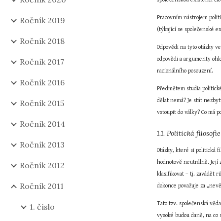
Pracovním nástrojem politic
Ročník 2019
(týkající se společenské ex
Ročník 2018
Odpovědi na tyto otázky ve
odpovědi a argumenty ohled
Ročník 2017
racionálního posouzení.
Ročník 2016
Předmětem studia politické 
dělat nemá? Je stát nezbyt
Ročník 2015
vstoupit do války? Co má p
Ročník 2014
1.1. Politická filosof
Ročník 2013
Otázky, které si politická 
hodnotově neutrálně. Její 
Ročník 2012
klasifikovat – tj. zavádět
Ročník 2011
dokonce považuje za „nev
Tato tzv. společenská věda 
1. číslo
vysoké budou daně, na co s