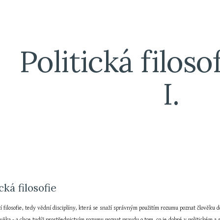
ip to main content
Skip to navigat
Politická filosof
I.
ická filosofie
ástí filosofie, tedy vědní disciplíny, která se snaží správným použitím rozumu poznat člověku do
věka - a chce tudíž prostřednictvím rozumu poznat pravdu o tom, co je dobré v politickém a