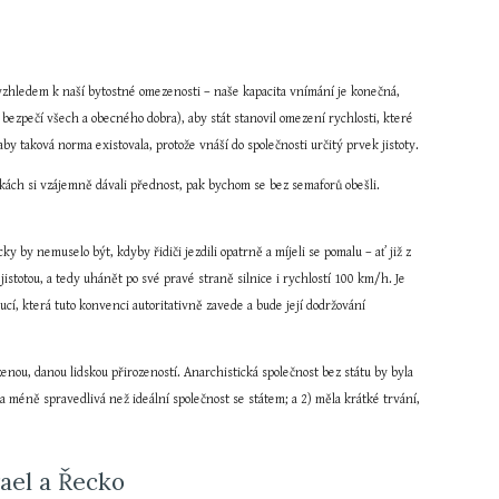
 vzhledem k naší bytostné omezenosti – naše kapacita vnímání je konečná, 
ezpečí všech a obecného dobra), aby stát stanovil omezení rychlosti, které 
by taková norma existovala, protože vnáší do společnosti určitý prvek jistoty.
tkách si vzájemně dávali přednost, pak bychom se bez semaforů obešli. 
 by nemuselo být, kdyby řidiči jezdili opatrně a míjeli se pomalu – ať již z 
stotou, a tedy uhánět po své pravé straně silnice i rychlostí 100 km/h. Je 
ucí, která tuto konvenci autoritativně zavede a bude její dodržování 
zenou, danou lidskou přirozeností. Anarchistická společnost bez státu by byla 
la méně spravedlivá než ideální společnost se státem; a 2) měla krátké trvání, 
rael a Řecko