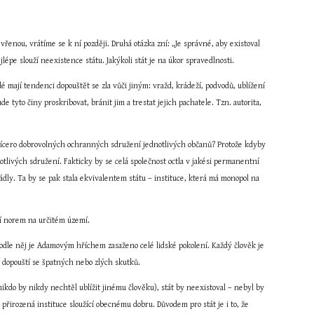
evřenou, vrátíme se k ní později. Druhá otázka zní: „Je správné, aby existoval 
jlépe slouží neexistence státu. Jakýkoli stát je na úkor spravedlnosti.
é mají tendenci dopouštět se zla vůči jiným: vražd, krádeží, podvodů, ublížení 
e tyto činy proskribovat, bránit jim a trestat jejich pachatele. Tzn. autorita, 
 vícero dobrovolných ochranných sdružení jednotlivých občanů? Protože kdyby 
tlivých sdružení. Fakticky by se celá společnost octla v jakési permanentní 
ly. Ta by se pak stala ekvivalentem státu – instituce, která má monopol na 
ní norem na určitém území.
dle něj je Adamovým hříchem zasaženo celé lidské pokolení. Každý člověk je 
 dopouští se špatných nebo zlých skutků.
kdo by nikdy nechtěl ublížit jinému člověku), stát by neexistoval – nebyl by 
přirozená instituce sloužící obecnému dobru. Důvodem pro stát je i to, že 