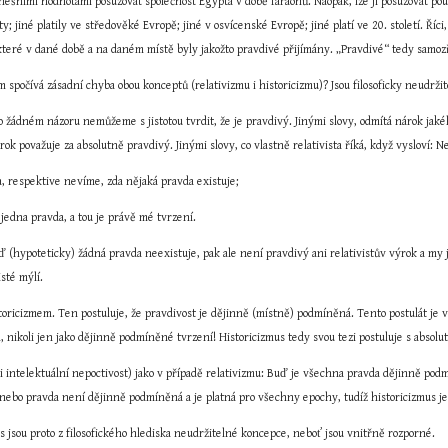
šními hodnotami posuzovat společnost Egypta v době faraónů. Naopak, lze ji posuzovat pouz
y; jiné platily ve středověké Evropě; jiné v osvícenské Evropě; jiné platí ve 20. století. Říc
které v dané době a na daném místě byly jakožto pravdivé přijímány. „Pravdivé“ tedy samoz
spočívá zásadní chyba obou konceptů (relativizmu i historicizmu)? Jsou filosoficky neudržit
 o žádném názoru nemůžeme s jistotou tvrdit, že je pravdivý. Jinými slovy, odmítá nárok jakéh
rok považuje za absolutně pravdivý. Jinými slovy, co vlastně relativista říká, když vysloví: N
a, respektive nevíme, zda nějaká pravda existuje;
 jedna pravda, a tou je právě mé tvrzení.
 (hypoteticky) žádná pravda neexistuje, pak ale není pravdivý ani relativistův výrok a my 
isté mýlí.
ricizmem. Ten postuluje, že pravdivost je dějinně (místně) podmíněná. Tento postulát je v
 nikoli jen jako dějinně podmíněné tvrzení! Historicizmus tedy svou tezi postuluje s absolu
či intelektuální nepoctivost) jako v případě relativizmu: Buď je všechna pravda dějinně podmí
anebo pravda není dějinně podmíněná a je platná pro všechny epochy, tudíž historicizmus j
us jsou proto z filosofického hlediska neudržitelné koncepce, neboť jsou vnitřně rozporné.