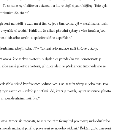
se stalo nyní klíčovou otázkou, na které stojí západní dějiny. Toto byla 
tarizmům 20. století.
jevení nahlédli „rozdíl mezi tím, co je, a tím, co má být – mezi imanentním 
vynášení soudů.“ Nahlédli, že nikoli přírodní rytmy a vůle faraóna jsou 
nosti lidského konání a společenského uspořádání.
entnímu zdroji hodnot“? – Tak zní reformulace naší klíčové otázky.
soba. Žije v obou světech, v důsledku požadavků své přirozenosti je 
sobě samé jakožto stvoření, jehož osudem je překlenout tuto nedávno se 
nedosáhla přímé konfrontace jednotlivce s nejzazším zdrojem jeho bytí. Pro 
to instituce – nikoli jednotliví lidé, kteří je tvořili, nýbrž instituce jakožto 
t transcendentními měřítky.“
ství. Vzdor skutečnosti, že v rámci této formy byl pro rozvoj individuálního 
deformovala možnost plného projevení se nového vědomí.“ Řekům „toto omezení 