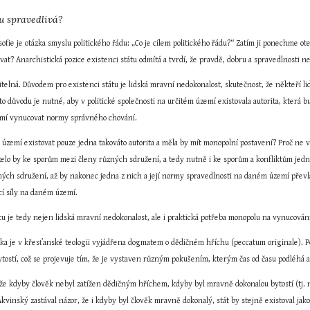
tu spravedlivá?
osofie je otázka smyslu politického řádu: „Co je cílem politického řádu?“ Zatím ji ponechme ot
vat? Anarchistická pozice existenci státu odmítá a tvrdí, že pravdě, dobru a spravedlnosti ne
itelná. Důvodem pro existenci státu je lidská mravní nedokonalost, skutečnost, že někteří lid
oto důvodu je nutné, aby v politické společnosti na určitém území existovala autorita, která bud
emí vynucovat normy správného chování.
 území existovat pouze jedna takováto autorita a měla by mít monopolní postavení? Proč ne
ázelo by ke sporům mezi členy různých sdružení, a tedy nutně i ke sporům a konfliktům jedno
ých sdružení, až by nakonec jedna z nich a její normy spravedlnosti na daném území převlád
cí síly na daném území.
tu je tedy nejen lidská mravní nedokonalost, ale i praktická potřeba monopolu na vynucová
ka je v křesťanské teologii vyjádřena dogmatem o dědičném hříchu (peccatum originale). Po
ostí, což se projevuje tím, že je vystaven různým pokušením, kterým čas od času podléhá a
že kdyby člověk nebyl zatížen dědičným hříchem, kdyby byl mravně dokonalou bytostí (tj. ni
vinský zastával názor, že i kdyby byl člověk mravně dokonalý, stát by stejně existoval jako 