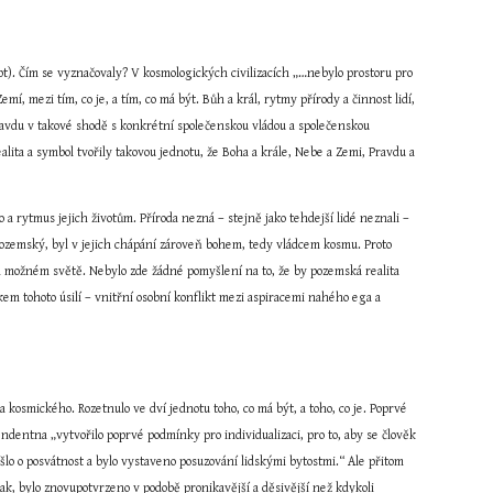
gypt). Čím se vyznačovaly? V kosmologických civilizacích „…nebylo prostoru pro 
 mezi tím, co je, a tím, co má být. Bůh a král, rytmy přírody a činnost lidí, 
Pravdu v takové shodě s konkrétní společenskou vládou a společenskou 
ita a symbol tvořily takovou jednotu, že Boha a krále, Nebe a Zemi, Pravdu a 
o a rytmus jejich životům. Příroda nezná – stejně jako tehdejší lidé neznali – 
 pozemský, byl v jejich chápání zároveň bohem, tedy vládcem kosmu. Proto 
 možném světě. Nebylo zde žádné pomyšlení na to, že by pozemská realita 
kem tohoto úsilí – vnitřní osobní konflikt mezi aspiracemi nahého ega a 
 kosmického. Rozetnulo ve dví jednotu toho, co má být, a toho, co je. Poprvé 
ndentna „vytvořilo poprvé podmínky pro individualizaci, pro to, aby se člověk 
lo o posvátnost a bylo vystaveno posuzování lidskými bytostmi.“ Ale přitom 
, bylo znovupotvrzeno v podobě pronikavější a děsivější než kdykoli 