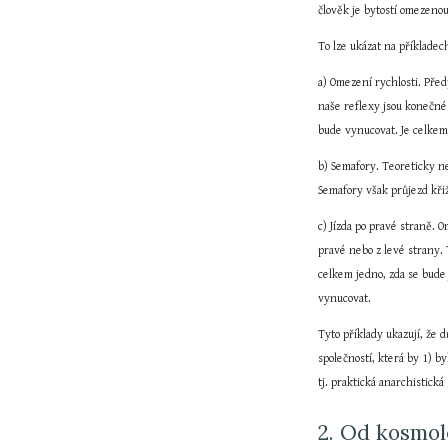
člověk je bytostí omezenou
To lze ukázat na příkladec
a) Omezení rychlosti. Před
naše reflexy jsou konečné
bude vynucovat. Je celkem 
b) Semafory. Teoreticky ne
Semafory však průjezd křiž
c) Jízda po pravé straně. 
pravé nebo z levé strany. 
celkem jedno, zda se bude j
vynucovat.
Tyto příklady ukazují, že d
společností, která by 1) b
tj. praktická anarchistická
2. Od kosmol