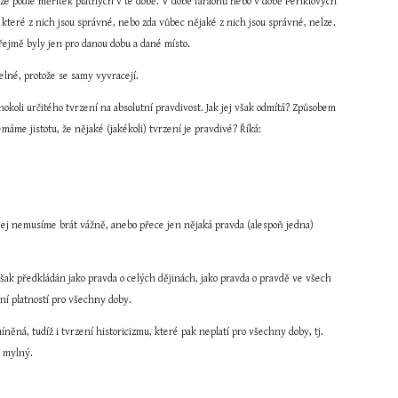
e podle měřítek platných v té době. V době faraónů nebo v době Periklových 
i, které z nich jsou správné, nebo zda vůbec nějaké z nich jsou správné, nelze. 
řejmě byly jen pro danou dobu a dané místo.
elné, protože se samy vyvracejí.
okoli určitého tvrzení na absolutní pravdivost. Jak jej však odmítá? Způsobem 
emáme jistotu, že nějaké (jakékoli) tvrzení je pravdivé? Říká:
jej nemusíme brát vážně, anebo přece jen nějaká pravda (alespoň jedna) 
šak předkládán jako pravda o celých dějinách, jako pravda o pravdě ve všech 
tní platností pro všechny doby.
něná, tudíž i tvrzení historicizmu, které pak neplatí pro všechny doby, tj. 
e mylný.