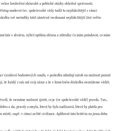
ší velice konkrétní občanské a politické otázky ohledně správnosti, 
řístup moderní tzv. společenské vědy tudíž to nejdůležitější v rámci 
ůsledku své metodiky totiž záměrně nezkoumá nejdůležitější část svého 
 morčata v akváriu, nýbrž optikou občana a státníka: Co mám požadovat, co mám 
anci vynášení hodnotových soudů, v posledku odmítají nárok na možnost poznat 
ují, že každý z nás má svůj názor a že v konečném důsledku nemůžeme vědět, 
vrdí, že nemáme možnost zjistit, co je (ve společenské vědě) pravda. Tzn., 
dobra a zla, pravdy a omylu, která by byla nadčasová, která by platila pro 
místě, např. v rámci určité civilizace. Aplikovat tato kritéria na jinou dobu 