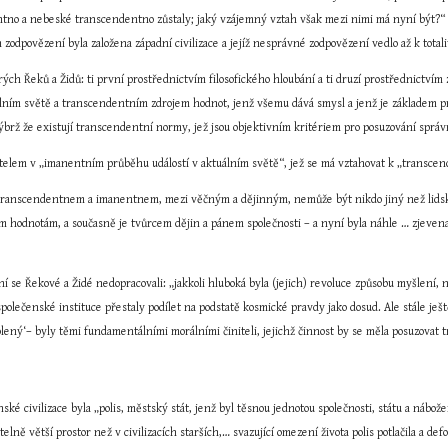
o a nebeské transcendentno zůstaly; jaký vzájemný vztah však mezi nimi má nyní být?“ – To 
 zodpovězení byla založena západní civilizace a jejíž nesprávné zodpovězení vedlo až k totali
ých Řeků a Židů: ti první prostřednictvím filosofického hloubání a ti druzí prostřednictvím z
lním světě a transcendentním zdrojem hodnot, jenž všemu dává smysl a jenž je základem pro 
brž že existují transcendentní normy, jež jsou objektivním kritériem pro posuzování správ
itelem v „imanentním průběhu událostí v aktuálním světě“, jež se má vztahovat k „transcend
transcendentnem a imanentnem, mezi věčným a dějinným, nemůže být nikdo jiný než lidská o
 hodnotám, a současně je tvůrcem dějin a pánem společnosti – a nyní byla náhle … zjevena 
í se Řekové a Židé nedopracovali: „jakkoli hluboká byla (jejich) revoluce způsobu myšlení, 
společenské instituce přestaly podílet na podstatě kosmické pravdy jako dosud. Ale stále ještě ty
yvolený‘– byly těmi fundamentálními morálními činiteli, jejichž činnost by se měla posuzova
ké civilizace byla „polis, městský stát, jenž byl těsnou jednotou společnosti, státu a nábožen
lně větší prostor než v civilizacích starších,… svazující omezení života polis potlačila a 