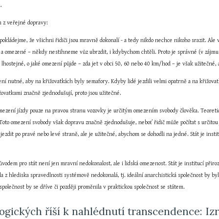
.
h z veřejné dopravy:
pokládejme, že všichni řidiči jsou mravně dokonalí - a tedy nikdo nechce nikoho srazit. Ale
 a omezené – někdy nestihneme vůz ubrzdit, i kdybychom chtěli. Proto je správné (v zájmu b
lhostejné, o jaké omezení půjde – zda jet v obci 50, 60 nebo 40 km/hod – je však užitečné, a
ní nutné, aby na křižovatkách byly semafory. Kdyby lidé jezdili velmi opatrně a na křižova
ovatkami značně zjednodušují, proto jsou užitečné.
Omezení jízdy pouze na pravou stranu vozovky je určitým omezením svobody člověka. Teoreticky
Toto omezení svobody však dopravu značně zjednodušuje, neboť řidič může počítat s určitou ji
ezdit po pravé nebo levé straně, ale je užitečné, abychom se dohodli na jedné. Stát je instit
ůvodem pro stát není jen mravní nedokonalost, ale i lidská omezenost. Stát je institucí přiro
yla z hlediska spravedlnosti systémově nedokonalá, tj. ideální anarchistická společnost by by
 společnost by se dříve či později proměnila v praktickou společnost se státem.
ogických říší k nahlédnutí transcendence: Iz