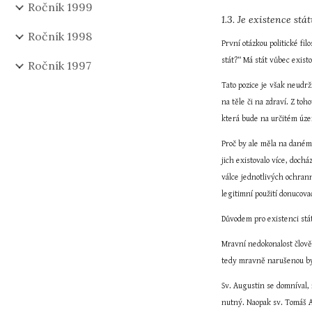
Ročník 1999
1.3. Je existence stá
Ročník 1998
První otázkou politické fil
stát?“ Má stát vůbec existo
Ročník 1997
Tato pozice je však neudrž
na těle či na zdraví. Z toh
která bude na určitém úz
Proč by ale měla na daném
jich existovalo více, doch
válce jednotlivých ochrann
legitimní použití donucova
Důvodem pro existenci stá
Mravní nedokonalost člově
tedy mravně narušenou byt
Sv. Augustin se domníval, 
nutný. Naopak sv. Tomáš Ak