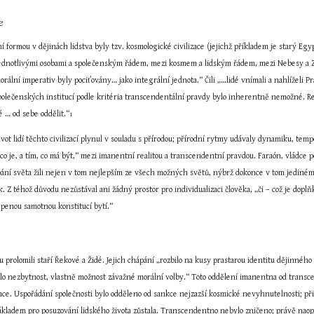
e
ční formou v dějinách lidstva byly tzv. kosmologické civilizace (jejichž příkladem je starý E
jednotlivými osobami a společenským řádem, mezi kosmem a lidským řádem, mezi Nebesy a Zemí,
ální imperativ byly pociťovány… jako integrální jednota.“ Čili „…lidé vnímali a nahlíželi 
polečenských institucí podle kritéria transcendentální pravdy bylo inherentně nemožné. Real
 … od sebe oddělit.“
1
vot lidí těchto civilizací plynul v souladu s přírodou; přírodní rytmy udávaly dynamiku, temp
 co je, a tím, co má být,“ mezi imanentní realitou a transcendentní pravdou. Faraón, vládce
pání světa žili nejen v tom nejlepším ze všech možných světů, nýbrž dokonce v tom jediném
k. Z téhož důvodu nezůstával ani žádný prostor pro individualizaci člověka, „či – což je doplň
ěpenou samotnou konstitucí bytí.“
 prolomili staří Řekové a Židé. Jejich chápání „rozbilo na kusy prastarou identitu dějinného a
vilo nezbytnost, vlastně možnost závažné morální volby.“ Toto oddělení imanentna od transce
nce. Uspořádání společnosti bylo odděleno od sankce nejzazší kosmické nevyhnutelnosti; přiš
kladem pro posuzování lidského života zůstala. Transcendentno nebylo zničeno; právě naopak