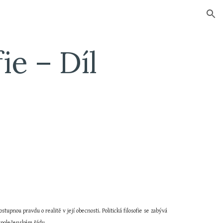
ion
ie – Díl 
stupnou pravdu o realitě v její obecnosti. Politická filosofie se zabývá 
 společenském řádu.