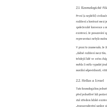
2.1. Kosmologické říš
První (a nejdelší) civiliza
rozlišení a kontrast mezi 
společenské konvence a mor
existencí, že posuzování s
representaci nebylo možné
V praxi to znamenalo, že ži
„žádné rozlišení mezi tím,
tehdejší lidé ve svém chá
mohla či měla vypadat jina
morální odpovědností, všt
2.2. Hellas a Izrael
Tuto kosmologickou jednotu
před jednotlivé lidi posta
stal středem lidské existe
„transcendentní sankce zá