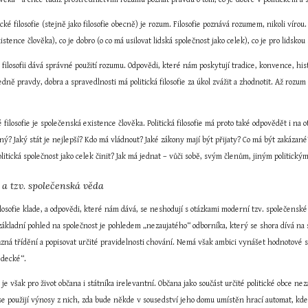
ké filosofie (stejně jako filosofie obecně) je rozum. Filosofie poznává rozumem, nikoli vírou. 
istence člověka), co je dobro (o co má usilovat lidská společnost jako celek), co je pro lidsko
 filosofii dává správné použití rozumu. Odpovědi, které nám poskytují tradice, konvence, histo
ně pravdy, dobra a spravedlnosti má politická filosofie za úkol zvážit a zhodnotit. Až rozum 
filosofie je společenská existence člověka. Politická filosofie má proto také odpovědět i na ot
ný? Jaký stát je nejlepší? Kdo má vládnout? Jaké zákony mají být přijaty? Co má být zakázané
olitická společnost jako celek činit? Jak má jednat – vůči sobě, svým členům, jiným politick
ie a tzv. společenská věda
filosofie klade, a odpovědi, které nám dává, se neshodují s otázkami moderní tzv. společenské 
základní pohled na společnost je pohledem „nezaujatého“ odborníka, který se shora dívá na sp
 různá třídění a popisovat určité pravidelnosti chování. Nemá však ambici vynášet hodnotové so
ědecké“.
je však pro život občana i státníka irelevantní. Občana jako součást určité politické obce nez
e použijí výnosy z nich, zda bude někde v sousedství jeho domu umístěn hrací automat, kde by