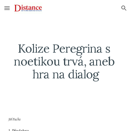
Skip to main content
Skip to navigation
Kolize Peregrina s 
noetikou trvá, aneb 
hra na dialog
Jiří Fuchs
1. Předehra