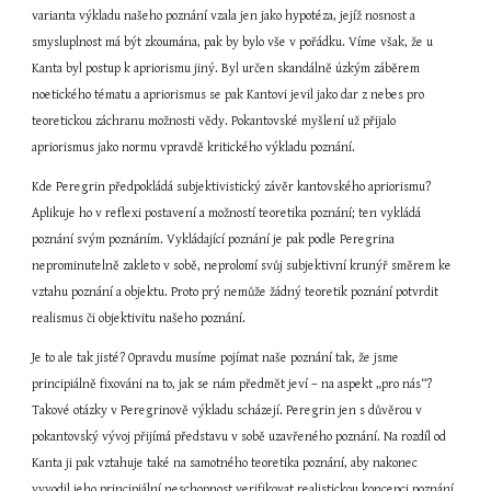
varianta výkladu našeho poznání vzala jen jako hypotéza, jejíž nosnost a 
smysluplnost má být zkoumána, pak by bylo vše v pořádku. Víme však, že u 
Kanta byl postup k apriorismu jiný. Byl určen skandálně úzkým záběrem 
noetického tématu a apriorismus se pak Kantovi jevil jako dar z nebes pro 
teoretickou záchranu možnosti vědy. Pokantovské myšlení už přijalo 
apriorismus jako normu vpravdě kritického výkladu poznání.
Kde Peregrin předpokládá subjektivistický závěr kantovského apriorismu? 
Aplikuje ho v reflexi postavení a možností teoretika poznání; ten vykládá 
poznání svým poznáním. Vykládající poznání je pak podle Peregrina 
neprominutelně zakleto v sobě, neprolomí svůj subjektivní krunýř směrem ke 
vztahu poznání a objektu. Proto prý nemůže žádný teoretik poznání potvrdit 
realismus či objektivitu našeho poznání.
Je to ale tak jisté? Opravdu musíme pojímat naše poznání tak, že jsme 
principiálně fixováni na to, jak se nám předmět jeví – na aspekt „pro nás“? 
Takové otázky v Peregrinově výkladu scházejí. Peregrin jen s důvěrou v 
pokantovský vývoj přijímá představu v sobě uzavřeného poznání. Na rozdíl od 
Kanta ji pak vztahuje také na samotného teoretika poznání, aby nakonec 
vyvodil jeho principiální neschopnost verifikovat realistickou koncepci poznání. 