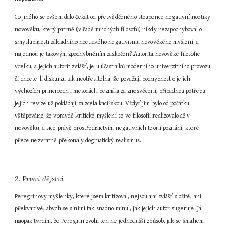
Co jiného se ovšem dalo čekat od přesvědčeného stoupence negativní noetiky 
novověku, který patrně (v řadě mnohých filosofů) nikdy nezapochyboval o 
smysluplnosti základního noetického negativismu novověkého myšlení, a 
najednou je takovým zpochybněním zaskočen? Autorita novověké filosofie 
vcelku, a jejích autorit zvlášť, je u účastníků moderního univerzitního provozu 
či chcete-li diskurzu tak neotřesitelná, že považují pochybnost o jejích 
výchozích principech i metodách bezmála za znesvěcení; případnou potřebu 
jejich revize už pokládají za zcela kacířskou. Vždyť jim bylo od počátku 
vštěpováno, že vpravdě kritické myšlení se ve filosofii realizovalo až v 
novověku, a sice právě prostřednictvím negativních teorií poznání, které 
přece nezvratně překonaly dogmatický realismus.
2. První dějství
Peregrinovy myšlenky, které jsem kritizoval, nejsou ani zvlášť složité, ani 
překvapivé, abych se s nimi tak snadno minul, jak jejich autor sugeruje. Já 
naopak tvrdím, že Peregrin zvolil ten nejjednodušší způsob, jak se šmahem 