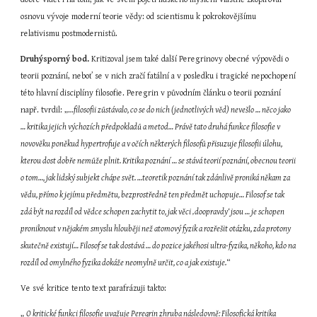
osnovu vývoje moderní teorie vědy: od scientismu k pokrokovějšímu 
relativismu postmodernistů.
Druhýsporný bod. 
Kritizoval jsem také další Peregrinovy obecné výpovědi o 
teorii poznání, neboť se v nich zračí fatální a v posledku i tragické nepochopení 
této hlavní disciplíny filosofie. Peregrin v původním článku o teorii poznání 
např. tvrdil: „…
filosofii zůstávalo, co se do nich (jednotlivých věd) nevešlo … něco jako 
… kritika jejich výchozích předpokladů a metod… Právě tato druhá funkce filosofie v 
novověku poněkud hypertrofuje a v očích některých filosofů přisuzuje filosofii úlohu, 
kterou dost dobře nemůže plnit. Kritika poznání … se stává teorií poznání, obecnou teorii 
o tom…, jak lidský subjekt chápe svět. …teoretik poznání tak zdánlivě proniká někam za 
vědu, přímo k jejímu předmětu, bezprostředně ten předmět uchopuje… Filosof se tak 
zdá být na rozdíl od vědce schopen zachytit to, jak věci ‚doopravdy‘ jsou … je schopen 
proniknout v nějakém smyslu hlouběji než atomový fyzik a rozřešit otázku, zda protony 
skutečně existují… Filosof se tak dostává … do pozice jakéhosi ultra-fyzika, někoho, kdo na 
rozdíl od omylného fyzika dokáže neomylně určit, co a jak existuje.
“
Ve své kritice tento text parafrázuji takto:
„ 
O kritické funkci filosofie uvažuje Peregrin zhruba následovně: Filosofická kritika 