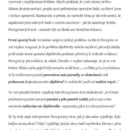
vyrovnat s nepříjemnou kritikou. Abych prokázal, že z mé strany nešlo o 
žádnou dezinterpretaci, projdu nyní podstatnými spornými body, na které jsem 
v kritice upozornil. Namlouvám si přitom, že noetické téma je tak relevantní, že 
zopakování jeho uzlových bodů v novém nasvícení – jak ho umožňuje kritika 
Peregrinových tezí – nemůže být na škodu ani čtenářům 
Distance
.
První sporný bod.
 Vezměme nejprve jediný problém, na který Peregrin ve 
své replice reagoval. Je to problém objektivity našeho myšlení, přesněji otázka, 
jestli může teorie poznání objektivitu prokázat, přivést ji k vědecké evidenci. 
Peregrin je přesvědčen, že nikoli. Čtenáře v replice informuje, že já ve své 
kritice říkám o jeho pojetí 
holý nesmysl 
a uvádí tezi: „…
co říkám, je to, že představa, 
že by mohla teorie poznání 
porovnávat naše poznatky se skutečností
, a tak 
prokazovat
, 
že je
naše poznání ‚
objektivní‘
 či ‚realistické‘, podle mě 
nedává smysl
…“
Ve své původní kritice vyjadřuji tuto Peregrinovu tezi následovně: „
Je-li tímto 
předmětem poznání samotné 
poznání a jeho poměrk realitě
, pak se zase o něm 
samotném 
nedozvíme nic objektivního
 – nepoznáme, jak se to s tím poměrem má.
“
Že by tedy moje interpretace Peregrinovy teze, jak ji sám autor vyjadřuje, byla 
holým nesmyslem? Vždyť vyjadřuje jinými slovy tutéž myšlenku, kterou v jeho 