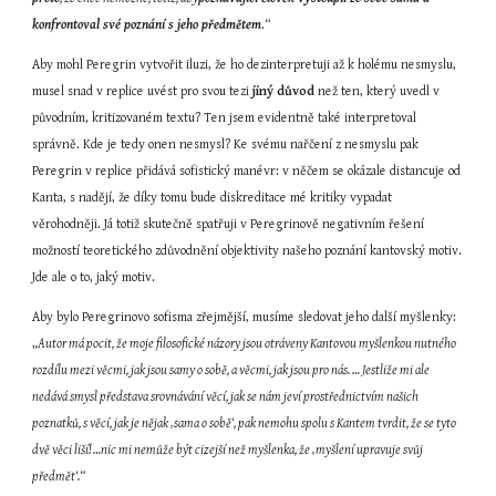
konfrontoval své poznání s jeho předmětem
.“
Aby mohl Peregrin vytvořit iluzi, že ho dezinterpretuji až k holému nesmyslu, 
musel snad v replice uvést pro svou tezi 
jiný důvod 
než ten, který uvedl v 
původním, kritizovaném textu? Ten jsem evidentně také interpretoval 
správně. Kde je tedy onen nesmysl? Ke svému nařčení z nesmyslu pak 
Peregrin v replice přidává sofistický manévr: v něčem se okázale distancuje od 
Kanta, s nadějí, že díky tomu bude diskreditace mé kritiky vypadat 
věrohodněji. Já totiž skutečně spatřuji v Peregrinově negativním řešení 
možností teoretického zdůvodnění objektivity našeho poznání kantovský motiv. 
Jde ale o to, jaký motiv.
Aby bylo Peregrinovo sofisma zřejmější, musíme sledovat jeho další myšlenky: 
„
Autor má pocit, že moje filosofické názory jsou otráveny Kantovou myšlenkou nutného 
rozdílu mezi věcmi, jak jsou samy o sobě, a věcmi, jak jsou pro nás. … Jestliže mi ale 
nedává smysl představa srovnávání věcí, jak se nám jeví prostřednictvím našich 
poznatků, s věcí, jak je nějak ‚sama o sobě‘, pak nemohu spolu s Kantem tvrdit, že se tyto 
dvě věci liší! …nic mi nemůže být cizejší než myšlenka, že ‚myšlení upravuje svůj 
předmět‘.
“