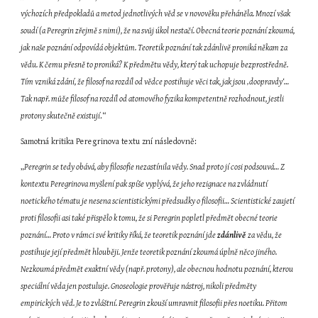
výchozích předpokladů a metod jednotlivých věd se v novověku přeháněla. Mnozí však 
soudí (a Peregrin zřejmě s nimi), že na svůj úkol nestačí. Obecná teorie poznání zkoumá, 
jak naše poznání odpovídá objektům. Teoretik poznání tak zdánlivě proniká někam za 
vědu. K čemu přesně to proniká? K předmětu vědy, který tak uchopuje bezprostředně. 
Tím vzniká zdání, že filosof na rozdíl od vědce postihuje věci tak, jak jsou ‚doopravdy‘… 
Tak např. může filosof na rozdíl od atomového fyzika kompetentně rozhodnout, jestli 
protony skutečně existují
.“
Samotná kritika Peregrinova textu zní následovně:
„
Peregrin se tedy obává, aby filosofie nezastínila vědy. Snad proto jí cosi podsouvá… Z 
kontextu Peregrinova myšlení pak spíše vyplývá, že jeho rezignace na zvládnutí 
noetického tématu je nesena scientistickými předsudky o filosofii… Scientistické zaujetí 
proti filosofii asi také přispělo k tomu, že si Peregrin popletl předmět obecné teorie 
poznání… Proto v rámci své kritiky říká, že teoretik poznání jde 
zdánlivě 
za vědu, že 
postihuje její předmět hlouběji. Jenže teoretik poznání zkoumá úplně něco jiného. 
Nezkoumá předmět exaktní vědy (např. protony), ale obecnou hodnotu poznání, kterou 
speciální věda jen postuluje. Gnoseologie prověřuje nástroj, nikoli předměty 
empirických věd. Je to zvláštní. Peregrin zkouší umravnit filosofii přes noetiku. Přitom 