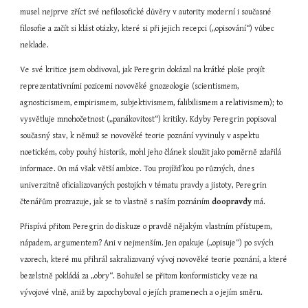
musel nejprve zříct své nefilosofické důvěry v autority moderní i současné 
filosofie a začít si klást otázky, které si při jejich recepci („opisování“) vůbec 
neklade.
Ve své kritice jsem obdivoval, jak Peregrin dokázal na krátké ploše projít 
reprezentativními pozicemi novověké gnozeologie (scientismem, 
agnosticismem, empirismem, subjektivismem, falibilismem a relativismem); to 
vysvětluje mnohočetnost („panákovitost“) kritiky. Kdyby Peregrin popisoval 
současný stav, k němuž se novověké teorie poznání vyvinuly v aspektu 
noetickém, coby pouhý historik, mohl jeho článek sloužit jako poměrně zdařilá 
informace. On má však větší ambice. Tou projížďkou po různých, dnes 
univerzitně oficializovaných postojích v tématu pravdy a jistoty, Peregrin 
čtenářům prozrazuje, jak se to vlastně s naším poznáním 
doopravdy
 má.
Přispívá přitom Peregrin do diskuze o pravdě nějakým vlastním přístupem, 
nápadem, argumentem? Ani v nejmenším. Jen opakuje („opisuje“) po svých 
vzorech, které mu přihrál sakralizovaný vývoj novověké teorie poznání, a které 
bezelstně pokládá za „obry“. Bohužel se přitom konformisticky veze na 
vývojové vlně, aniž by zapochyboval o jejích pramenech a o jejím směru.