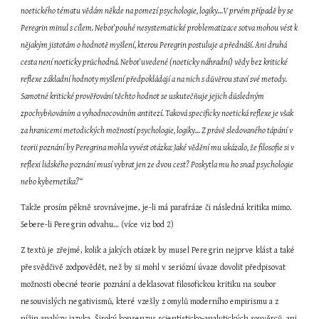
noetického tématu vědám někde na pomezí psychologie, logiky…V prvém případě by se 
Peregrin minul s cílem. Neboť pouhé nesystematické problematizace sotva mohou vést k 
nějakým jistotám o hodnotě myšlení, kterou Peregrin postuluje a přednáší. Ani druhá 
cesta není noeticky průchodná. Neboť uvedené (noeticky náhradní) vědy bez kritické 
reflexe základní hodnoty myšlení předpokládají a na nich s důvěrou staví své metody. 
Samotné kritické prověřování těchto hodnot se uskutečňuje jejich důsledným 
zpochybňováním a vyhodnocováním antitezí. Taková specificky noetická reflexe je však 
za hranicemi metodických možností psychologie, logiky… Z právě sledovaného tápání v 
teorii poznání by Peregrina mohla vyvést otázka: Jaké vědění mu ukázalo, že filosofie si v 
reflexi lidského poznání musí vybrat jen ze dvou cest? Poskytla mu ho snad psychologie 
nebo kybernetika?
“
Takže prosím pěkně srovnávejme, je-li má parafráze či následná kritika mimo. 
Sebere-li Peregrin odvahu… (více viz bod 2)
Z textů je zřejmé, kolik a jakých otázek by musel Peregrin nejprve klást a také 
přesvědčivě zodpovědět, než by si mohl v seriózní úvaze dovolit předpisovat 
možnosti obecné teorie poznání a deklasovat filosofickou kritiku na soubor 
nesouvislých negativismů, které vzešly z omylů moderního empirismu a z 
nížin analýzy jazyka. Široký konsenzus scientisticko-analytických souvěrců, ani 