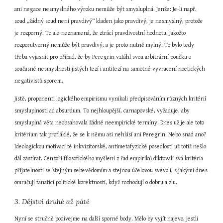
ani negace nesmyslného výroku nemůže být smysluplná. Jenže: Je-li např. 
soud „žádný soud není pravdivý“ kladen jako pravdivý, je nesmyslný, protože 
je rozporný. To ale neznamená, že ztrácí pravdivostní hodnotu. Jakožto 
rozporutvorný nemůže být pravdivý, a je proto nutně mylný. To bylo tedy 
třeba vyjasnit pro případ, že by Peregrin vztáhl svou arbitrární poučku o 
současné nesmyslnosti jistých tezí i antitezí na samotné vyvracení noetických 
negativistů sporem.
Jistě, proponenti logického empirismu vynikali předpisováním různých kritérií 
smysluplnosti ad absurdum. To nejhloupější, carnapovské, vyžaduje, aby 
smysluplná věta neobsahovala žádné neempirické termíny. Dnes už je ale toto 
kritérium tak profláklé, že se k němu asi nehlásí ani Peregrin. Nebo snad ano? 
Ideologickou motivaci té inkvizitorské, antimetafyzické posedlosti už totiž nešlo 
dál zastírat. Cenzoři filosofického myšlení z řad empiriků diktovali svá kritéria 
přijatelnosti se stejným sebevědomím a stejnou účelovou svévolí, s jakými dnes 
omračují fanatici politické korektnosti, když rozhodují o dobru a zlu.
3. Dějství druhé až páté
Nyní se stručně podívejme na další sporné body. Mělo by vyjít najevo, jestli 