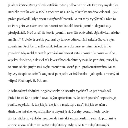
Já ale v kritice Peregrinovi vytýkám něco jiného než přijetí Kantovy myšlenky 
nutného rozdílu
 věci o sobě a věci pro nás. To by z kritiky snadno vyklouzl – jak 
právě předvedl, když onen 
nutný rozdíl
 popírá. Co mu tedy vytýkám? Právě to, 
co Peregrin ve svém znehodnocení realistické teorie poznání dogmaticky 
předpokládá. Proč tvrdí, že teorie poznání nemůže odůvodnit objektivitu našeho 
myšlení? Protože teoretik poznání by takové odůvodnění uskutečňoval svým 
poznáním. Proč by to mělo vadit, řekneme a dostane se nám následujícího 
poučení: Aby mohl teoretik poznání analyzovat vztah poznání a poznávaného 
objektu úspěšně, a dospěl tak k verifikaci objektivity našeho poznání, musel by 
to činit něčím jiným než svým poznáním, které je tu problematizováno. Musel 
by „vystoupit ze sebe“a zaujmout perspektivu božího oka – jak spolu s mnohými 
vtipně říká např. H. Putnam.
Z čeho taková dedukce negativistického noetika vychází? Co předpokládá? 
Právě to, co Kant petrifikoval svým apriorismem, že totiž poznání nepostihuje 
realitu objektivně, tak jak je, ale jen v modu „pro nás“, čili jak se nám v 
důsledku našeho kognitivního ustrojení jeví. Obsahy poznání tedy podle 
aprioristického výkladu neodpovídají nějaké extramentální realitě; poznání je 
apriorismem zakleto ve světě subjektivity. Kdyby se tato subjektivizující 