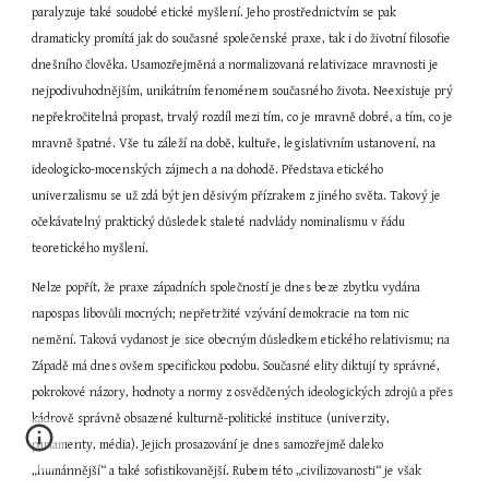
paralyzuje také soudobé etické myšlení. Jeho prostřednictvím se pak 
dramaticky promítá jak do současné společenské praxe, tak i do životní filosofie 
dnešního člověka. Usamozřejměná a normalizovaná relativizace mravnosti je 
nejpodivuhodnějším, unikátním fenoménem současného života. Neexistuje prý 
nepřekročitelná propast, trvalý rozdíl mezi tím, co je mravně dobré, a tím, co je 
mravně špatné. Vše tu záleží na době, kultuře, legislativním ustanovení, na 
ideologicko-mocenských zájmech a na dohodě. Představa etického 
univerzalismu se už zdá být jen děsivým přízrakem z jiného světa. Takový je 
očekávatelný praktický důsledek staleté nadvlády nominalismu v řádu 
teoretického myšlení.
Nelze popřít, že praxe západních společností je dnes beze zbytku vydána 
napospas libovůli mocných; nepřetržité vzývání demokracie na tom nic 
nemění. Taková vydanost je sice obecným důsledkem etického relativismu; na 
Západě má dnes ovšem specifickou podobu. Současné elity diktují ty správné, 
pokrokové názory, hodnoty a normy z osvědčených ideologických zdrojů a přes 
kádrově správně obsazené kulturně-politické instituce (univerzity, 
parlamenty, média). Jejich prosazování je dnes samozřejmě daleko 
„humánnější“ a také sofistikovanější. Rubem této „civilizovanosti“ je však 