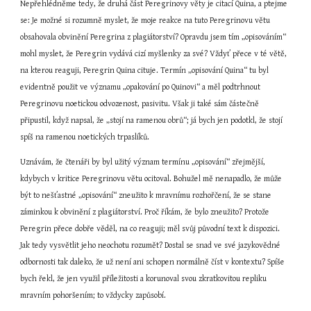
Nepřehlédněme tedy, že druhá část Peregrinovy věty je citací Quina, a ptejme 
se: Je možné si rozumně myslet, že moje reakce na tuto Peregrinovu větu 
obsahovala obvinění Peregrina z plagiátorství? Opravdu jsem tím „opisováním“ 
mohl myslet, že Peregrin vydává cizí myšlenky za své? Vždyť přece v té větě, 
na kterou reaguji, Peregrin Quina cituje. Termín „opisování Quina“ tu byl 
evidentně použit ve významu „opakování po Quinovi“ a měl podtrhnout 
Peregrinovu noetickou odvozenost, pasivitu. Však ji také sám částečně 
připustil, když napsal, že „stojí na ramenou obrů“; já bych jen podotkl, že stojí 
spíš na ramenou noetických trpaslíků.
Uznávám, že čtenáři by byl užitý význam termínu „opisování“ zřejmější, 
kdybych v kritice Peregrinovu větu ocitoval. Bohužel mě nenapadlo, že může 
být to nešťastné „opisování“ zneužito k mravnímu rozhořčení, že se stane 
záminkou k obvinění z plagiátorství. Proč říkám, že bylo zneužito? Protože 
Peregrin přece dobře věděl, na co reaguji; měl svůj původní text k dispozici. 
Jak tedy vysvětlit jeho neochotu rozumět? Dostal se snad ve své jazykovědné 
odbornosti tak daleko, že už není ani schopen normálně číst v kontextu? Spíše 
bych řekl, že jen využil příležitosti a korunoval svou zkratkovitou repliku 
mravním pohoršením; to vždycky zapůsobí.