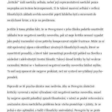
„kritické“ úsilí noeticky selhala, neboť její reprezentativní noetické pozice 
neprojdou ani testem bezrozpornosti, 3) že takové masivní selhání v reflexi 
filosofických základů uvrhlo novověké pojetí lidského bytí a mravnosti do 
neslýchané krize; a to je na pováženou.
Jestliže k tomu přidám fakt, že se Peregrinovi v jeho článku podařilo soustředit 
základní teze negativní noetiky novověku, pak už moje kritika nemusí vypadat 
jako pouhý iracionální výron potřeby kompenzovat nějaké frustrace. Může za ní 
stát oprávněný zájem o identifikaci závažných filosofických omylů, které se 
naneštěstí prosadily, a které také znemožňují pravdivější pohled na člověka a 
následně i adekvátnější životní filosofii. Takový důvod kritiky by byl veskrze 
racionální. Možná se v hodnocení negativní noetiky novověku fatálně mýlím. 
To měl můj oponent ale nejprve prokázat, než mi vystavil nevyžádaný psycho-
posudek.
Popravdě se té psycho-zkratce moc nedivím. Aby se Peregrin skutečně 
kriticky vyrovnal s mými výhradami vůči negativní noetice novověku, musel 
by nejprve opustit pohodlný způsob filosofování, v němž se pouhé referování o 
současném stavu noetického problému beze všeho proměňuje v jistoty, že se 
jedná o stav optimální, a tudíž i filosoficky směrodatný. Peregrin by se proto 