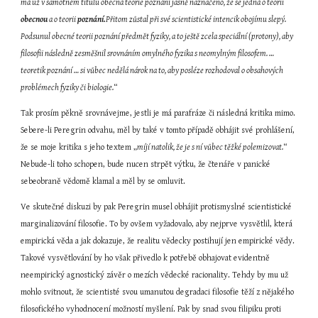
má už v samotném titulu obecná teorie poznání jasně naznačeno, že se jedná o teorii 
obecnou
 a o teorii 
poznání.
Přitom zůstal při své scientistické intencik obojímu slepý. 
Podsunul obecné teorii poznání předmět fyziky, a to ještě zcela speciální (protony), aby 
filosofii následně zesměšnil srovnáním omylného fyzika s neomylným filosofem. …
teoretik poznání … si vůbec nedělá nárok na to, aby posléze rozhodoval o obsahových 
problémech fyziky či biologie.
“
Tak prosím pěkně srovnávejme, jestli je má parafráze či následná kritika mimo. 
Sebere-li Peregrin odvahu, měl by také v tomto případě obhájit své prohlášení, 
že se moje kritika s jeho textem „
míjí natolik, že je s ní vůbec těžké polemizovat.
“ 
Nebude-li toho schopen, bude nucen strpět výtku, že čtenáře v panické 
sebeobraně vědomě klamal a měl by se omluvit.
Ve skutečné diskuzi by pak Peregrin musel obhájit protismyslné scientistické 
marginalizování filosofie. To by ovšem vyžadovalo, aby nejprve vysvětlil, která 
empirická věda a jak dokazuje, že realitu vědecky postihují jen empirické vědy. 
Takové vysvětlování by ho však přivedlo k potřebě obhajovat evidentně 
neempirický agnostický závěr o mezích vědecké racionality. Tehdy by mu už 
mohlo svitnout, že scientisté svou umanutou degradaci filosofie těží z nějakého 
filosofického vyhodnocení možností myšlení. Pak by snad svou filipiku proti 