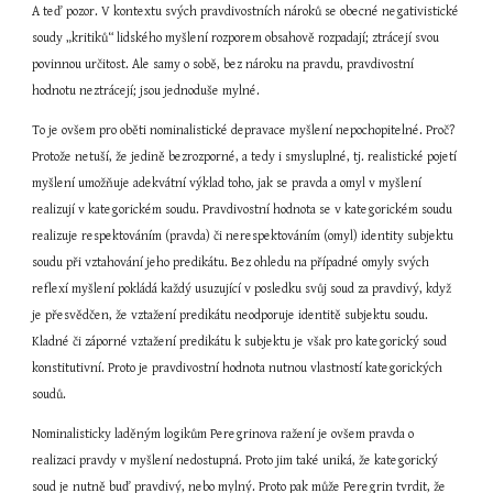
A teď pozor. V kontextu svých pravdivostních nároků se obecné negativistické 
soudy „kritiků“ lidského myšlení rozporem obsahově rozpadají; ztrácejí svou 
povinnou určitost. Ale samy o sobě, bez nároku na pravdu, pravdivostní 
hodnotu neztrácejí; jsou jednoduše mylné.
To je ovšem pro oběti nominalistické depravace myšlení nepochopitelné. Proč? 
Protože netuší, že jedině bezrozporné, a tedy i smysluplné, tj. realistické pojetí 
myšlení umožňuje adekvátní výklad toho, jak se pravda a omyl v myšlení 
realizují v kategorickém soudu. Pravdivostní hodnota se v kategorickém soudu 
realizuje respektováním (pravda) či nerespektováním (omyl) identity subjektu 
soudu při vztahování jeho predikátu. Bez ohledu na případné omyly svých 
reflexí myšlení pokládá každý usuzující v posledku svůj soud za pravdivý, když 
je přesvědčen, že vztažení predikátu neodporuje identitě subjektu soudu. 
Kladné či záporné vztažení predikátu k subjektu je však pro kategorický soud 
konstitutivní. Proto je pravdivostní hodnota nutnou vlastností kategorických 
soudů.
Nominalisticky laděným logikům Peregrinova ražení je ovšem pravda o 
realizaci pravdy v myšlení nedostupná. Proto jim také uniká, že kategorický 
soud je nutně buď pravdivý, nebo mylný. Proto pak může Peregrin tvrdit, že 