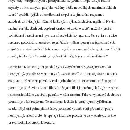
Když tedy Peregrin vyšel z předpokladu, že poznání nepostihuje reálné 
objekty v nich samých, pak jako vděčný dědic novověkých nominalistických 
„obrů“ podědil i jejich autoreflexivní slepotu; ta jim brání rozpoznat 
autodestruktivitu jejich úžasně kritických výkladů lidského myšlení. Nevím, 
možná jen jako důsledek popření kantovské „věci o sobě“, možná v jakési 
podvědomé reakci na mé vyvracení subjektivisty sporem, Peregrin v replice 
nakonec podotýká: „…
nedává-li smysl říci, že myšlení upravuje svůj předmět, pak 
stejně tak nedává smysl říci, že ho neupravuje (negace nesmyslného výroku nemůže být 
smysluplná!) – tj., že ho postihuje v jeho objektivitě, že je poznání realistické
.“
Dejme tomu, že Peregrin pokládá výrok „
myšlení upravuje svůj předmět
“za 
nesmyslný, protože se v něm myslí i „věc o sobě“, čili nějaké jsoucno tak, jak 
existuje nezávisle na poznání. Podle jeho důsledně fenomenistického pojetí 
poznání je totiž „věc o sobě“ fikcí. Jenže jako fikci je možné ji klást jen v rámci 
fenomenistického uzavření poznání v něm samém. Taková výkladová destrukce 
poznání je však rozporná. To znamená: Jestliže je daný výrok vyjádřením 
soudu: „Myšlení principiálně (svou povahou) vytváří svůj předmět“, pak je 
nesmyslný, nikoli proto, že operuje fikcí, ale protože vede v kontextu svého 
pravdivostního nároku k rozporu.