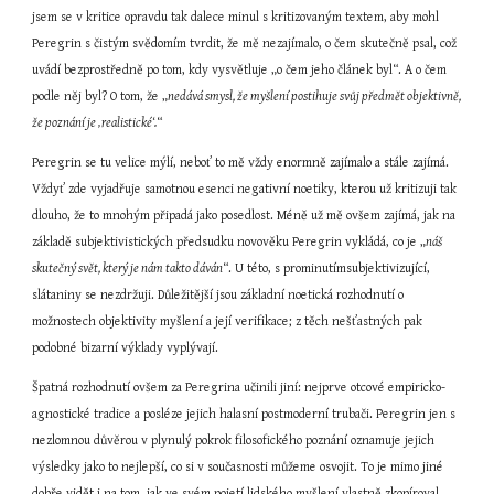
jsem se v kritice opravdu tak dalece minul s kritizovaným textem, aby mohl 
Peregrin s čistým svědomím tvrdit, že mě nezajímalo, o čem skutečně psal, což 
uvádí bezprostředně po tom, kdy vysvětluje „o čem jeho článek byl“. A o čem 
podle něj byl? O tom, že „
nedává smysl, že myšlení postihuje svůj předmět objektivně, 
že poznání je ‚realistické‘.
“
Peregrin se tu velice mýlí, neboť to mě vždy enormně zajímalo a stále zajímá. 
Vždyť zde vyjadřuje samotnou esenci negativní noetiky, kterou už kritizuji tak 
dlouho, že to mnohým připadá jako posedlost. Méně už mě ovšem zajímá, jak na 
základě subjektivistických předsudku novověku Peregrin vykládá, co je „
náš 
skutečný svět, který je nám takto dáván
“. U této, s prominutímsubjektivizující, 
slátaniny se nezdržuji. Důležitější jsou základní noetická rozhodnutí o 
možnostech objektivity myšlení a její verifikace; z těch nešťastných pak 
podobné bizarní výklady vyplývají.
Špatná rozhodnutí ovšem za Peregrina učinili jiní: nejprve otcové empiricko-
agnostické tradice a posléze jejich halasní postmoderní trubači. Peregrin jen s 
nezlomnou důvěrou v plynulý pokrok filosofického poznání oznamuje jejich 
výsledky jako to nejlepší, co si v současnosti můžeme osvojit. To je mimo jiné 
dobře vidět i na tom, jak ve svém pojetí lidského myšlení vlastně zkopíroval 