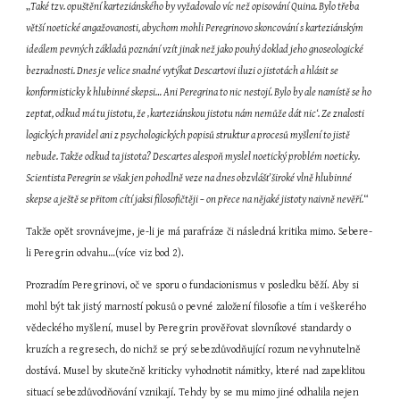
„
Také tzv. opuštění karteziánského by vyžadovalo víc než opisování Quina. Bylo třeba 
větší noetické angažovanosti, abychom mohli Peregrinovo skoncování s karteziánským 
ideálem pevných základů poznání vzít jinak než jako pouhý doklad jeho gnoseologické 
bezradnosti. Dnes je velice snadné vytýkat Descartovi iluzi o jistotách a hlásit se 
konformisticky k hlubinné skepsi… Ani Peregrina to nic nestojí. Bylo by ale namístě se ho 
zeptat, odkud má tu jistotu, že ‚karteziánskou jistotu nám nemůže dát nic‘. Ze znalosti 
logických pravidel ani z psychologických popisů struktur a procesů myšlení to jistě 
nebude. Takže odkud ta jistota? Descartes alespoň myslel noetický problém noeticky. 
Scientista Peregrin se však jen pohodlně veze na dnes obzvlášť široké vlně hlubinné 
skepse a ještě se přitom cítí jaksi filosofičtěji – on přece na nějaké jistoty naivně nevěří.
“
Takže opět srovnávejme, je-li je má parafráze či následná kritika mimo. Sebere-
li Peregrin odvahu…(více viz bod 2).
Prozradím Peregrinovi, oč ve sporu o fundacionismus v posledku běží. Aby si 
mohl být tak jistý marností pokusů o pevné založení filosofie a tím i veškerého 
vědeckého myšlení, musel by Peregrin prověřovat slovníkové standardy o 
kruzích a regresech, do nichž se prý sebezdůvodňující rozum nevyhnutelně 
dostává. Musel by skutečně kriticky vyhodnotit námitky, které nad zapeklitou 
situací sebezdůvodňování vznikají. Tehdy by se mu mimo jiné odhalila nejen 