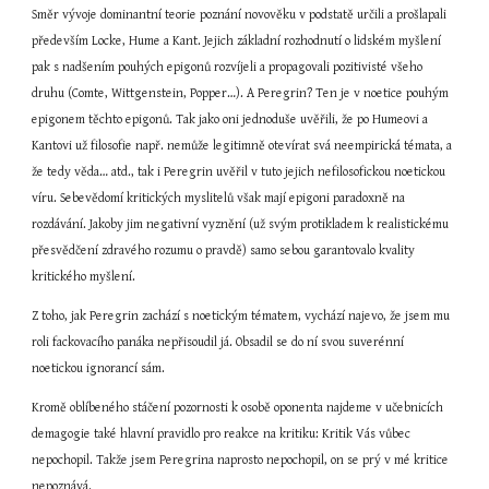
Směr vývoje dominantní teorie poznání novověku v podstatě určili a prošlapali 
především Locke, Hume a Kant. Jejich základní rozhodnutí o lidském myšlení 
pak s nadšením pouhých epigonů rozvíjeli a propagovali pozitivisté všeho 
druhu (Comte, Wittgenstein, Popper…). A Peregrin? Ten je v noetice pouhým 
epigonem těchto epigonů. Tak jako oni jednoduše uvěřili, že po Humeovi a 
Kantovi už filosofie např. nemůže legitimně otevírat svá neempirická témata, a 
že tedy věda… atd., tak i Peregrin uvěřil v tuto jejich nefilosofickou noetickou 
víru. Sebevědomí kritických myslitelů však mají epigoni paradoxně na 
rozdávání. Jakoby jim negativní vyznění (už svým protikladem k realistickému 
přesvědčení zdravého rozumu o pravdě) samo sebou garantovalo kvality 
kritického myšlení.
Z toho, jak Peregrin zachází s noetickým tématem, vychází najevo, že jsem mu 
roli fackovacího panáka nepřisoudil já. Obsadil se do ní svou suverénní 
noetickou ignorancí sám.
Kromě oblíbeného stáčení pozornosti k osobě oponenta najdeme v učebnicích 
demagogie také hlavní pravidlo pro reakce na kritiku: Kritik Vás vůbec 
nepochopil. Takže jsem Peregrina naprosto nepochopil, on se prý v mé kritice 
nepoznává.