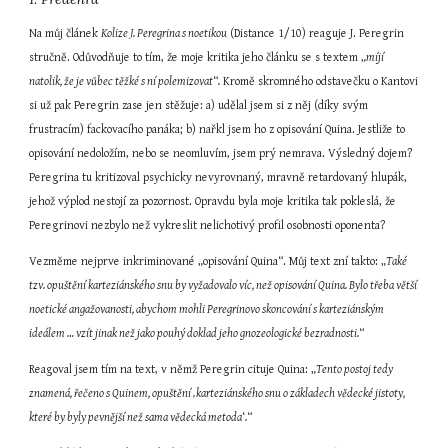
Na můj článek 
Kolize J. Peregrina s noetikou
 (Distance 1/10) reaguje J. Peregrin 
stručně. Odůvodňuje to tím, že moje kritika jeho článku se s textem „
míjí 
natolik, že je vůbec těžké s ní polemizovat
“
.
 Kromě skromného odstavečku o Kantovi 
si už pak Peregrin zase jen stěžuje: a) udělal jsem si z něj (díky svým 
frustracím) fackovacího panáka; b) nařkl jsem ho z opisování Quina. Jestliže to 
opisování nedoložím, nebo se neomluvím, jsem prý nemrava. Výsledný dojem? 
Peregrina tu kritizoval psychicky nevyrovnaný, mravně retardovaný hlupák, 
jehož výplod nestojí za pozornost. Opravdu byla moje kritika tak pokleslá, že 
Peregrinovi nezbylo než vykreslit nelichotivý profil osobnosti oponenta?
Vezměme nejprve inkriminované „opisování Quina“. Můj text zní takto: „
Také 
tzv. opuštění karteziánského snu by vyžadovalo víc, než opisování Quina. Bylo třeba větší 
noetické angažovanosti, abychom mohli Peregrinovo skoncování s karteziánským 
ideálem … vzít jinak než jako pouhý doklad jeho gnozeologické bezradnosti.
“
Reagoval jsem tím na text, v němž Peregrin cituje Quina: „
Tento postoj tedy 
znamená, řečeno s Quinem, opuštění ‚karteziánského snu o základech vědecké jistoty, 
které by byly pevnější než sama vědecká metoda
‘
.
“