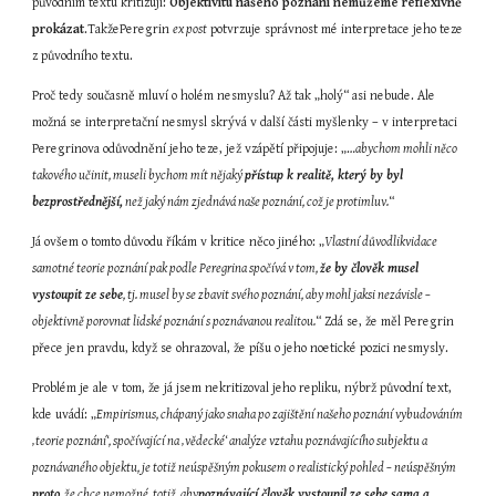
původním textu kritizuji: 
Objektivitu našeho poznání nemůžeme reflexivně 
prokázat
.TakžePeregrin 
ex post
 potvrzuje správnost mé interpretace jeho teze 
z původního textu.
Proč tedy současně mluví o holém nesmyslu? Až tak „holý“ asi nebude. Ale 
možná se interpretační nesmysl skrývá v další části myšlenky – v interpretaci 
Peregrinova odůvodnění jeho teze, jež vzápětí připojuje: „…
abychom mohli něco 
takového učinit, museli bychom mít nějaký 
přístup k realitě, který by byl 
bezprostřednější,
 než jaký nám zjednává naše poznání, což je protimluv.
“
Já ovšem o tomto důvodu říkám v kritice něco jiného: „
Vlastní důvodlikvidace 
samotné teorie poznání pak podle Peregrina spočívá v tom, 
že by člověk musel 
vystoupit ze sebe
, tj. musel by se zbavit svého poznání, aby mohl jaksi nezávisle – 
objektivně porovnat lidské poznání s poznávanou realitou.
“ Zdá se, že měl Peregrin 
přece jen pravdu, když se ohrazoval, že píšu o jeho noetické pozici nesmysly.
Problém je ale v tom, že já jsem nekritizoval jeho repliku, nýbrž původní text, 
kde uvádí: „
Empirismus, chápaný jako snaha po zajištění našeho poznání vybudováním 
‚teorie poznání‘, spočívající na ‚vědecké‘ analýze vztahu poznávajícího subjektu a 
poznávaného objektu, je totiž neúspěšným pokusem o realistický pohled – neúspěšným 
proto
, že chce nemožné, totiž, aby
poznávající člověk vystoupil ze sebe sama a 