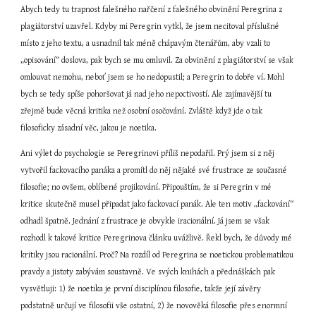
Abych tedy tu trapnost falešného nařčení z falešného obvinění Peregrina z 
plagiátorství uzavřel. Kdyby mi Peregrin vytkl, že jsem necitoval příslušné 
místo z jeho textu, a usnadnil tak méně chápavým čtenářům, aby vzali to 
„opisování“ doslova, pak bych se mu omluvil. Za obvinění z plagiátorství se však 
omlouvat nemohu, neboť jsem se ho nedopustil; a Peregrin to dobře ví. Mohl 
bych se tedy spíše pohoršovat já nad jeho nepoctivostí. Ale zajímavější tu 
zřejmě bude věcná kritika než osobní osočování. Zvláště když jde o tak 
filosoficky zásadní věc, jakou je noetika.
Ani výlet do psychologie se Peregrinovi příliš nepodařil. Prý jsem si z něj 
vytvořil fackovacího panáka a promítl do něj nějaké své frustrace ze současné 
filosofie; no ovšem, oblíbené projikování. Připouštím, že si Peregrin v mé 
kritice skutečně musel připadat jako fackovací panák. Ale ten motiv „fackování“ 
odhadl špatně. Jednání z frustrace je obvykle iracionální. Já jsem se však 
rozhodl k takové kritice Peregrinova článku uvážlivě. Řekl bych, že důvody mé 
kritiky jsou racionální. Proč? Na rozdíl od Peregrina se noetickou problematikou 
pravdy a jistoty zabývám soustavně. Ve svých knihách a přednáškách pak 
vysvětluji: 1) že noetika je první disciplínou filosofie, takže její závěry 
podstatně určují ve filosofii vše ostatní, 2) že novověká filosofie přes enormní 