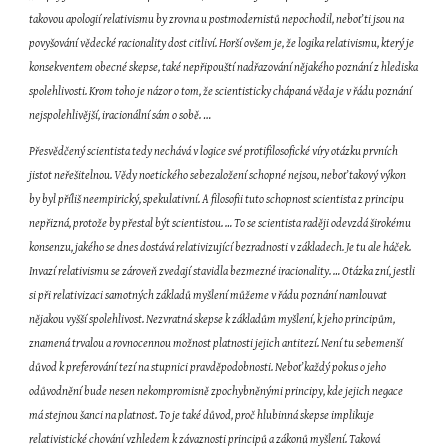
takovou apologií relativismu by zrovna u postmodernistů nepochodil, neboť ti jsou na 
povyšování vědecké racionality dost citliví. Horší ovšem je, že logika relativismu, který je 
konsekventem obecné skepse, také nepřipouští nadřazování nějakého poznání z hlediska 
spolehlivosti. Krom toho je názor o tom, že scientisticky chápaná věda je v řádu poznání 
nejspolehlivější, iracionální sám o sobě. 
…
Přesvědčený scientista tedy nechává v logice své protifilosofické víry otázku prvních 
jistot neřešitelnou. Vědy noetického sebezaložení schopné nejsou, neboť takový výkon 
by byl příliš neempirický, spekulativní. A filosofii tuto schopnost scientista z principu 
nepřizná, protože by přestal být scientistou. … To se scientista raději odevzdá širokému 
konsenzu, jakého se dnes dostává relativizující bezradnosti v základech. Je tu ale háček. 
Invazí relativismu se zároveň zvedají stavidla bezmezné iracionality. … Otázka zní, jestli 
si při relativizaci samotných základů myšlení můžeme v řádu poznání namlouvat 
nějakou vyšší spolehlivost. Nezvratná skepse k základům myšlení, k jeho principům, 
znamená trvalou a rovnocennou možnost platnosti jejich antitezí. Není tu sebemenší 
důvod k preferování tezí na stupnici pravděpodobnosti. Neboť každý pokus o jeho 
odůvodnění bude nesen nekompromisně zpochybněnými principy, kde jejich negace 
má stejnou šanci na platnost. To je také důvod, proč hlubinná skepse implikuje 
relativistické chování vzhledem k závaznosti principů a zákonů myšlení. Taková 