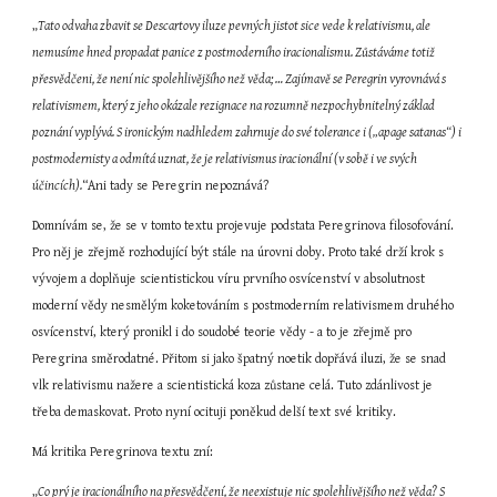
„
Tato odvaha zbavit se Descartovy iluze pevných jistot sice vede k relativismu, ale 
nemusíme hned propadat panice z postmoderního iracionalismu. Zůstáváme totiž 
přesvědčeni, že není nic spolehlivějšího než věda; … Zajímavě se Peregrin vyrovnává s 
relativismem, který z jeho okázale rezignace na rozumně nezpochybnitelný základ 
poznání vyplývá. S ironickým nadhledem zahrnuje do své tolerance i („apage satanas“) i 
postmodernisty a odmítá uznat, že je relativismus iracionální (v sobě i ve svých 
účincích).
“Ani tady se Peregrin nepoznává?
Domnívám se, že se v tomto textu projevuje podstata Peregrinova filosofování. 
Pro něj je zřejmě rozhodující být stále na úrovni doby. Proto také drží krok s 
vývojem a doplňuje scientistickou víru prvního osvícenství v absolutnost 
moderní vědy nesmělým koketováním s postmoderním relativismem druhého 
osvícenství, který pronikl i do soudobé teorie vědy - a to je zřejmě pro 
Peregrina směrodatné. Přitom si jako špatný noetik dopřává iluzi, že se snad 
vlk relativismu nažere a scientistická koza zůstane celá. Tuto zdánlivost je 
třeba demaskovat. Proto nyní ocituji poněkud delší text své kritiky.
Má kritika Peregrinova textu zní:
„
Co prý je iracionálního na přesvědčení, že neexistuje nic spolehlivějšího než věda? S 