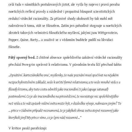
celá řada v námitkách postulovaných jistot, ale vyšla by najevo i pravá povaha 
noetických reflexí pravdy a následně i propastná hloupost scientistických 
redukcí vědecké racionality. Za příznivé shody okolností by tak mohl mít 
nakročeno k tomu, stát se filosofem. Zatím jen pohodlně stagnuje u noetických 
zkratek takových velmistrů filosofického myšlení, jakými jsou Wittgenstein, 
Popper, Quine, Rorty… a snaživě se s vědomím buditele podílí na likvidaci 
filosofie.
Pátý sporný bod. 
Z chtěné absence spolehlivého založení vědecké racionality 
přechází Peregrin správně k relativismu. V původním textu líčí přechod takto:
„
Opuštění ‚karteziánského snu‘, myšlenky, že naše poznání musí spočívat na nějakém 
nezpochybnitelném základě, vede k určité formě relativismu; a to vede mnohé vědce a 
filosofy k tomu, aby tuto cestu odmítli jako iracionální či jako (apage satanas!) 
postmoderní. Co je ale iracionálního na přesvědčení, že neexistuje nic spolehlivějšího 
než věda a že náš způsob vidění světa může být, v důsledku vývoje, nahrazen jiným? To 
… přece v žádném případě neznamená, že je jakýkoli obraz světa stejně rozumný jako 
kterýkoli jiný! My přece víme, co je (pro nás) rozumné…
“
V kritice pasáž parafrázuji: