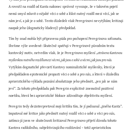
A rovněž na rozdíl od Kanta nakonec správně vyvozuje, že v takovém pojetí 
nemá smysl mluvit o nějaké věci o sobě a klást nutný rozdíl mezi věcí, jak se 
nám jeví, a jak je o sobě. Tento důsledek však Peregrinovi nevytýkám; kritizuji 
naopak jeho (dogmaticky kladený) předpoklad.
Tím by snad mohla být připravena půda pro pochopení Peregrinova sofismatu. 
Shrňme výše uvedené: Skutečně spatřuji v Peregrinově původním textu 
kantovský motiv, netvrdím však, že je Peregrinovo myšlení „
otráveno Kantovou 
myšlenkou nutného rozdílumezi věcmi, jak jsou o sobě a věcmi, jak jsou pro nás. 
Vytýkám dogmatické převzetí Kantovy nominalistické myšlenky, která je 
předpokladem epistemické propasti věci o sobě a pro nás, a která v důsledku 
aprioristického výkladu poznání absolutizuje jeho předmět, „jen jak se nám 
jeví“. Za tohoto předpokladu pak Peregrin explicitně znemožnil pozitivní 
noetiku, která bez aprioristické blokace zdůvodňuje objektivitu myšlení.
Peregrin tedy dezinterpretoval moji kritiku tím, že jí podsunul „jiného Kanta“. 
Imputoval mé kritice jako předmět nutný rozdíl věci o sobě a věci pro nás, 
zatímco já jsem ve skutečnosti kritizoval Peregrinovo přijetí důvodu tohoto 
Kantova radikálního, subjektivizujícího rozlišování – totiž aprioristickou 