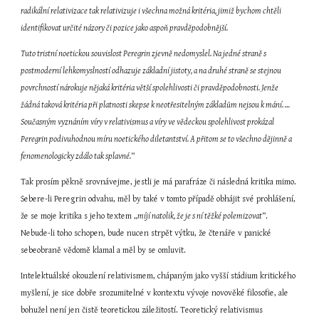
radikální relativizace tak relativizuje i všechna možná kritéria, jimiž bychom chtěli 
identifikovat určité názory či pozice jako aspoň pravděpodobnější.
Tuto tristní noetickou souvislost Peregrin zjevně nedomyslel. Na jedné straně s 
postmoderní lehkomyslností odhazuje základní jistoty, a na druhé straně se stejnou 
povrchností nárokuje nějaká kritéria větší spolehlivosti či pravděpodobnosti. Jenže 
žádná taková kritéria při platnosti skepse k neotřesitelným základům nejsou k mání. … 
Současným vyznáním víry v relativismus a víry ve vědeckou spolehlivost prokázal 
Peregrin podivuhodnou míru noetického diletantství. A přitom se to všechno dějinně a 
fenomenologicky zdálo tak splavné.
“
Tak prosím pěkně srovnávejme, jestli je má parafráze či následná kritika mimo. 
Sebere-li Peregrin odvahu, měl by také v tomto případě obhájit své prohlášení, 
že se moje kritika s jeho textem „
míjí natolik, že je s ní těžké polemizovat
“. 
Nebude-li toho schopen, bude nucen strpět výtku, že čtenáře v panické 
sebeobraně vědomě klamal a měl by se omluvit.
Intelektuálské okouzlení relativismem, chápaným jako vyšší stádium kritického 
myšlení, je sice dobře srozumitelné v kontextu vývoje novověké filosofie, ale 
bohužel není jen čistě teoretickou záležitostí. Teoretický relativismus 