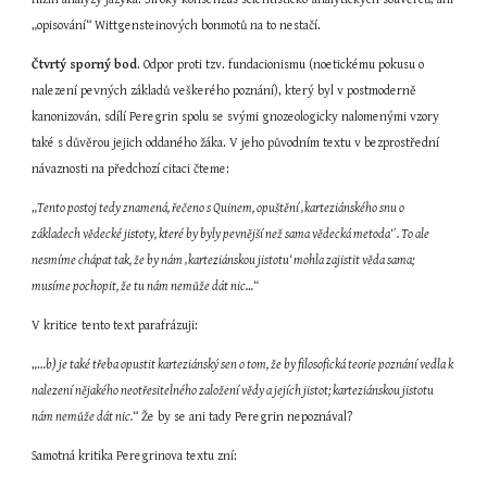
„opisování“ Wittgensteinových bonmotů na to nestačí.
Čtvrtý sporný bod
. Odpor proti tzv. fundacionismu (noetickému pokusu o 
nalezení pevných základů veškerého poznání), který byl v postmoderně 
kanonizován, sdílí Peregrin spolu se svými gnozeologicky nalomenými vzory 
také s důvěrou jejich oddaného žáka. V jeho původním textu v bezprostřední 
návaznosti na předchozí citaci čteme:
„
Tento postoj tedy znamená, řečeno s Quinem, opuštění ‚karteziánského snu o 
základech vědecké jistoty, které by byly pevnější než sama vědecká metoda‘´. To ale 
nesmíme chápat tak, že by nám ‚karteziánskou jistotu‘ mohla zajistit věda sama; 
musíme pochopit, že tu nám nemůže dát nic…“
V kritice tento text parafrázuji:
„…
b) je také třeba opustit karteziánský sen o tom, že by filosofická teorie poznání vedla k 
nalezení nějakého neotřesitelného založení vědy a jejích jistot; karteziánskou jistotu 
nám nemůže dát nic.
“ Že by se ani tady Peregrin nepoznával?
Samotná kritika Peregrinova textu zní: