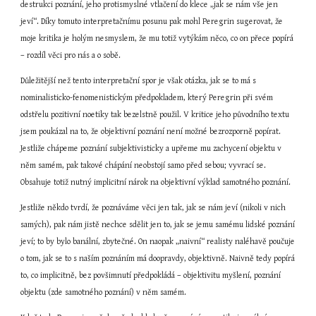
destrukci poznání, jeho protismyslné vtlačení do klece „jak se nám vše jen 
jeví“. Díky tomuto interpretačnímu posunu pak mohl Peregrin sugerovat, že 
moje kritika je holým nesmyslem, že mu totiž vytýkám něco, co on přece popírá 
– rozdíl věci pro nás a o sobě.
Důležitější než tento interpretační spor je však otázka, jak se to má s 
nominalisticko-fenomenistickým předpokladem, který Peregrin při svém 
odstřelu pozitivní noetiky tak bezelstně použil. V kritice jeho původního textu 
jsem poukázal na to, že objektivní poznání není možné bezrozporně popírat. 
Jestliže chápeme poznání subjektivisticky a upřeme mu zachycení objektu v 
něm samém, pak takové chápání neobstojí samo před sebou; vyvrací se. 
Obsahuje totiž nutný implicitní nárok na objektivní výklad samotného poznání.
Jestliže někdo tvrdí, že poznáváme věci jen tak, jak se nám jeví (nikoli v nich 
samých), pak nám jistě nechce sdělit jen to, jak se jemu samému lidské poznání 
jeví; to by bylo banální, zbytečné. On naopak „naivní“ realisty naléhavě poučuje 
o tom, jak se to s naším poznáním má doopravdy, objektivně. Naivně tedy popírá 
to, co implicitně, bez povšimnutí předpokládá – objektivitu myšlení, poznání 
objektu (zde samotného poznání) v něm samém.