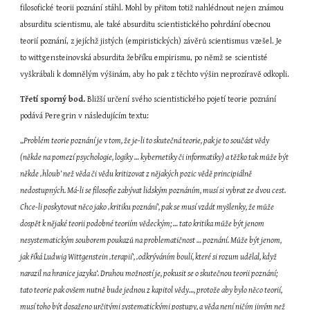
filosofické teorii poznání stáhl. Mohl by přitom totiž nahlédnout nejen známou 
absurditu scientismu, ale také absurditu scientistického pohrdání obecnou 
teorií poznání, z jejíchž jistých (empiristických) závěrů scientismus vzešel. Je 
to wittgensteinovská absurdita žebříku empirismu, po němž se scientisté 
vyškrábali k domnělým výšinám, aby ho pak z těchto výšin neprozíravě odkopli.
Třetí sporný bod. 
Bližší určení svého scientistického pojetí teorie poznání 
podává Peregrin v následujícím textu:
„
Problém teorie poznání je v tom, že je-li to skutečná teorie, pak je to součást vědy 
(někde na pomezí psychologie, logiky … kybernetiky či informatiky) a těžko tak může být 
někde ‚hloub‘ než věda či vědu kritizovat z nějakých pozic vědě principiálně 
nedostupných. Má-li se filosofie zabývat lidským poznáním, musí si vybrat ze dvou cest. 
Chce-li poskytovat něco jako ‚kritiku poznání‘, pak se musí vzdát myšlenky, že může 
dospět k nějaké teorii podobné teoriím vědeckým; … tato kritika může být jenom 
nesystematickým souborem poukazů na problematičnost … poznání. Může být jenom, 
jak říká Ludwig Wittgenstein ‚terapií‘, ‚odkrýváním boulí, které si rozum udělal, když 
narazil na hranice jazyka‘. Druhou možností je, pokusit se o skutečnou teorii poznání; 
tato teorie pak ovšem nutně bude jednou z kapitol vědy…, protože aby bylo něco teorií, 
musí toho být dosaženo určitými systematickými postupy, a věda není ničím jiným než 