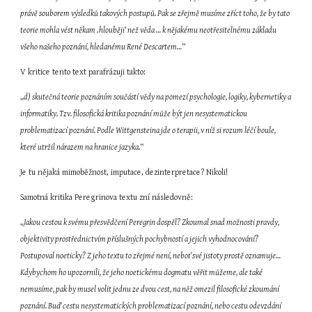
právě souborem výsledků takových postupů. Pak se zřejmě musíme zříct toho, že by tato 
teorie mohla vést někam ‚hlouběji‘ než věda … k nějakému neotřesitelnému základu 
všeho našeho poznání, hledanému René Descartem…
“
V kritice tento text parafrázuji takto:
„
d) skutečná teorie poznáním součástí vědy na pomezí psychologie, logiky, kybernetiky a 
informatiky. Tzv. filosofická kritika poznání může být jen nesystematickou 
problematizací poznání. Podle Wittgensteina jde o terapii, v níž si rozum léčí boule, 
které utržil nárazem na hranice jazyka.
“
Je tu nějaká mimoběžnost, imputace, dezinterpretace? Nikoli!
Samotná kritika Peregrinova textu zní následovně:
„
Jakou cestou k svému přesvědčení Peregrin dospěl? Zkoumal snad možnosti pravdy, 
objektivity prostřednictvím příslušných pochybností a jejich vyhodnocování? 
Postupoval noeticky? Z jeho textu to zřejmé není, neboť své jistoty prostě oznamuje… 
Kdybychom ho upozornili, že jeho noetickému dogmatu věřit můžeme, ale také 
nemusíme, pak by musel volit jednu ze dvou cest, na něž omezil filosofické zkoumání 
poznání. Buď cestu nesystematických problematizací poznání, nebo cestu odevzdání 