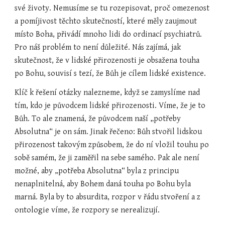
své životy. Nemusíme se tu rozepisovat, proč omezenost 
a pomíjivost těchto skutečností, které měly zaujmout 
místo Boha, přivádí mnoho lidi do ordinací psychiatrů. 
Pro náš problém to není důležité. Nás zajímá, jak 
skutečnost, že v lidské přirozenosti je obsažena touha 
po Bohu, souvisí s tezí, že Bůh je cílem lidské existence.
Klíč k řešení otázky nalezneme, když se zamyslíme nad 
tím, kdo je původcem lidské přirozenosti. Víme, že je to 
Bůh. To ale znamená, že původcem naší „potřeby 
Absolutna“ je on sám. Jinak řečeno: Bůh stvořil lidskou 
přirozenost takovým způsobem, že do ní vložil touhu po 
sobě samém, že ji zaměřil na sebe samého. Pak ale není 
možné, aby „potřeba Absolutna“ byla z principu 
nenaplnitelná, aby Bohem daná touha po Bohu byla 
marná. Byla by to absurdita, rozpor v řádu stvoření a z 
ontologie víme, že rozpory se nerealizují.