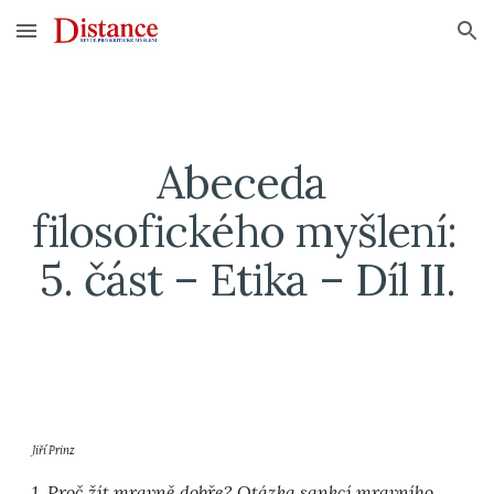
Skip to main content
Skip to navigation
Abeceda 
filosofického myšlení: 
5. část – Etika – Díl II.
Jiří Prinz
1. Proč žít mravně dobře? Otázka sankcí mravního 