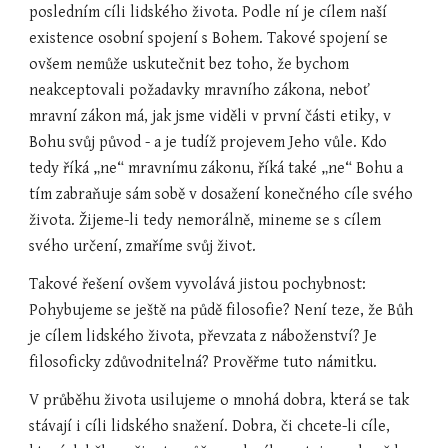
posledním cíli lidského života. Podle ní je cílem naší 
existence osobní spojení s Bohem. Takové spojení se 
ovšem nemůže uskutečnit bez toho, že bychom 
neakceptovali požadavky mravního zákona, neboť 
mravní zákon má, jak jsme viděli v první části etiky, v 
Bohu svůj původ - a je tudíž projevem Jeho vůle. Kdo 
tedy říká „ne“ mravnímu zákonu, říká také „ne“ Bohu a 
tím zabraňuje sám sobě v dosažení konečného cíle svého 
života. Žijeme-li tedy nemorálně, mineme se s cílem 
svého určení, zmaříme svůj život.
Takové řešení ovšem vyvolává jistou pochybnost: 
Pohybujeme se ještě na půdě filosofie? Není teze, že Bůh 
je cílem lidského života, převzata z náboženství? Je 
filosoficky zdůvodnitelná? Prověřme tuto námitku.
V průběhu života usilujeme o mnohá dobra, která se tak 
stávají i cíli lidského snažení. Dobra, či chcete-li cíle, 