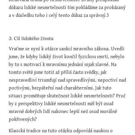
důkazu lidské nesmrtelnosti tím pokládáme za prokázaný 
a v důsledku toho i celý tento důkaz za správný.3
3. Cíl lidského života
Vraťme se nyní k otázce sankcí mravního zákona. Uvedli 
jsme, že kdyby lidský život končil fyzickou smrtí, nebylo 
by to s motivací k mravnímu jednání nijak slavné. Na 
tomto světě jsme totiž až příliš často svědky, jak 
nespravedliví triumfují nad spravedlivými, nepoctiví nad 
poctivými, bezpáteřní nad charakterními. Jak tuto 
situaci proměňuje skutečnost lidské nesmrtelnosti? Proč 
by z perspektivy lidské nesmrtelnosti měl být osud 
mravně dobrých lidí nakonec lepší než osud morálně 
pokřivených?
Klasická tradice na tuto otázku odpovídá naukou o 