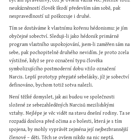
být ani spravedlivý, což je ovšem vážná věc. Jestliže totiž 
neukázněností člověk škodí především sám sobě, pak 
nespravedlností už poškozuje i druhé.
Tím se dostáváme k vlastnímu kořenu hédonismu: je jím 
obyčejné sobectví. Sleduji-li jako hédonik primárně 
program vlastního uspokojování, jsem-li zaměřen sám na 
sebe, pak pochopitelně druhého nevidím. Je proto zcela 
výstižné, když se pro označení typu člověka 
symbolizujícího postmoderní dobu vžilo označení 
Narcis. Lepší prototyp přepjaté sebelásky, jíž je sobectví 
definováno, bychom totiž sotva nalezli.
Není těžké domyslet, jak asi budou ve společnosti 
složené ze sebezahleděných Narcisů mezilidskými 
vztahy. Nejlépe je věc vidět na stavu dnešní rodiny. Ta se 
rozpadá doslova před očima a o bolesti, která je s tím 
spojena, by mohly vyprávět zejména její nejbezbrannější 
členové – děti. Těch se ovšem nikdo na nic neptá. 