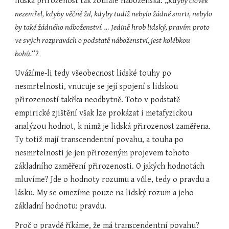
lidská přirozenost tak zoufale náboženská: „
Kdyby člověk 
nezemřel, kdyby věčně žil, kdyby tudíž nebylo žádné smrti, nebylo 
by také žádného náboženství. … Jedině hrob lidský, pravím proto 
ve svých rozpravách o podstatě náboženství, jest kolébkou 
bohů.
“2
Uvážíme-li tedy všeobecnost lidské touhy po 
nesmrtelnosti, vnucuje se její spojení s lidskou 
přirozeností takřka neodbytně. Toto v podstatě 
empirické zjištění však lze prokázat i metafyzickou 
analýzou hodnot, k nimž je lidská přirozenost zaměřena. 
Ty totiž mají transcendentní povahu, a touha po 
nesmrtelnosti je jen přirozeným projevem tohoto 
základního zaměření přirozenosti. O jakých hodnotách 
mluvíme? Jde o hodnoty rozumu a vůle, tedy o pravdu a 
lásku. My se omezíme pouze na lidský rozum a jeho 
základní hodnotu: pravdu.
Proč o pravdě říkáme, že má transcendentní povahu? 