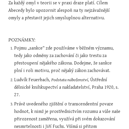
Za každý omyl v teorii se v praxi draze platí. Cílem 
Abecedy bylo upozornit alespoň na ty nejzávažnější 
omyly a přestavit jejich smysluplnou alternativu.
POZNÁMKY:
Pojmu „sankce“ zde používáme v běžném významu, 
tedy jako odměny za zachování či jako trestu za 
přestoupení nějakého zákona. Dodejme, že sankce 
plní i roli motivu, proč nějaký zákon zachovávat.
Ludvík Feuerbach, 
Podstata náboženství
, Ústřední 
dělnické knihkupectví a nakladatelství, Praha 1920, s. 
27.
Právě uvedeného zjištění o transcendentní povaze 
hodnot, k nimž je prostřednictvím rozumu a vůle naše 
přirozenost zaměřena, využívá při svém dokazování 
nesmrtelnosti i Jiří Fuchs. Všímá si přitom 