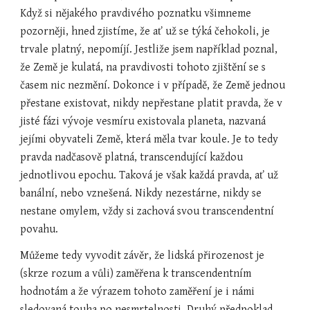
Když si nějakého pravdivého poznatku všimneme 
pozorněji, hned zjistíme, že ať už se týká čehokoli, je 
trvale platný, nepomíjí. Jestliže jsem například poznal, 
že Země je kulatá, na pravdivosti tohoto zjištění se s 
časem nic nezmění. Dokonce i v případě, že Země jednou 
přestane existovat, nikdy nepřestane platit pravda, že v 
jisté fázi vývoje vesmíru existovala planeta, nazvaná 
jejími obyvateli Země, která měla tvar koule. Je to tedy 
pravda nadčasově platná, transcendující každou 
jednotlivou epochu. Taková je však každá pravda, ať už 
banální, nebo vznešená. Nikdy nezestárne, nikdy se 
nestane omylem, vždy si zachová svou transcendentní 
povahu.
Můžeme tedy vyvodit závěr, že lidská přirozenost je 
(skrze rozum a vůli) zaměřena k transcendentním 
hodnotám a že výrazem tohoto zaměření je i námi 
sledovaná touha po nesmrtelnosti. Druhý předpoklad 