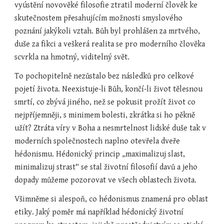
vyústění novověké filosofie ztratil moderní člověk ke 
skutečnostem přesahujícím možnosti smyslového 
poznání jakýkoli vztah. Bůh byl prohlášen za mrtvého, 
duše za fikci a veškerá realita se pro moderního člověka 
scvrkla na hmotný, viditelný svět.
To pochopitelně nezůstalo bez následků pro celkové 
pojetí života. Neexistuje-li Bůh, končí-li život tělesnou 
smrtí, co zbývá jiného, než se pokusit prožít život co 
nejpříjemněji, s minimem bolesti, zkrátka si ho pěkně 
užít? Ztráta víry v Boha a nesmrtelnost lidské duše tak v 
moderních společnostech naplno otevřela dveře 
hédonismu. Hédonický princip „maximalizuj slast, 
minimalizuj strast“ se stal životní filosofií davů a jeho 
dopady můžeme pozorovat ve všech oblastech života.
Všimněme si alespoň, co hédonismus znamená pro oblast 
etiky. Jaký poměr má například hédonický životní 