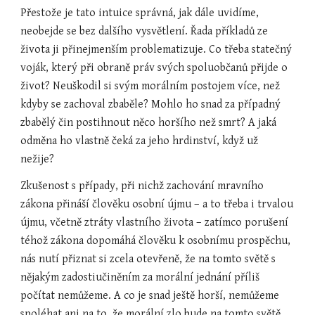
Přestože je tato intuice správná, jak dále uvidíme, 
neobejde se bez dalšího vysvětlení. Řada příkladů ze 
života ji přinejmenším problematizuje. Co třeba statečný 
voják, který při obraně práv svých spoluobčanů přijde o 
život? Neuškodil si svým morálním postojem více, než 
kdyby se zachoval zbaběle? Mohlo ho snad za případný 
zbabělý čin postihnout něco horšího než smrt? A jaká 
odměna ho vlastně čeká za jeho hrdinství, když už 
nežije?
Zkušenost s případy, při nichž zachování mravního 
zákona přináší člověku osobní újmu – a to třeba i trvalou 
újmu, včetně ztráty vlastního života – zatímco porušení 
téhož zákona dopomáhá člověku k osobnímu prospěchu, 
nás nutí přiznat si zcela otevřeně, že na tomto světě s 
nějakým zadostiučiněním za morální jednání příliš 
počítat nemůžeme. A co je snad ještě horší, nemůžeme 
spoléhat ani na to, že morální zlo bude na tomto světě 