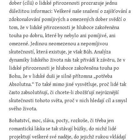
dober (cílů) o lidské přirozenosti prozrazuje jednu 
důležitou informaci: Veškeré naše snažení o zajišťování a 
zdokonalování pomíjivých a omezených dober svědčí o 
tom, že v lidské přirozenosti je hluboce zakořeněna 
touha po dobru, které by nebylo ani pomíjivé, ani 
omezené. Jedinou neomezenou a nepomíjivou 
skutečností, která existuje, je však Bůh. Analýza 
dynamiky lidského života nás tak přivádí k závěru, že v 
lidské přirozenosti je hluboce zakořeněna touha po 
Bohu, že v lidské duši je silně přítomna „potřeba 
Absolutna.“ To také mimo jiné vysvětluje, proč lidé tak 
často zabsolutňují, či chcete-li zbožšťují nejrůznější 
skutečnosti tohoto světa, proč v nich hledají cíl a smysl 
svého života.
Bohatství, moc, sláva, pocty, rozkoše, či třeba jen 
romantická láska se tak stávají bůžky, do nichž lidé 
projektují veškeré své naděje, do jejichž rukou vkládají 