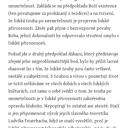
nesmrtelnost. Zakládá se na předpokladu Boží existence 
(ten považujeme za prokázaný z teodicei) a na tvrzení, 
že lidská touha po nesmrtelnosti je projevem lidské 
přirozenosti. Závěr pak plyne z bezrozporné povahy 
Boha, jehož dokonalosti by odporovalo stvoření omylu v 
lidské přirozenosti.
Pokud jde o druhý předpoklad důkazu, který představuje 
zřejmě jeho nejproblematičtější bod, bylo by příliš laciné 
shazovat ho s tím, že lidské touhy jsou často vrtkavé, 
nestálé a subjektivní. S touhou a vírou v posmrtný život 
se totiž setkáváme ve všech dobách a všech lidských 
kulturách, což samo o sobě svědčí o tom, že touha po 
nesmrtelnosti je v lidské přirozenosti zakořeněna 
opravdu hluboko. Nepopírají to ostatně ani ateisté. Stačí 
si jen připomenout výrok jejich slavného teoretika 
Ludvíka Feuerbacha, když se snaží vysvětlit, proč je 