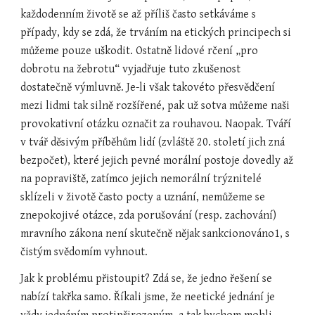
každodenním životě se až příliš často setkáváme s 
případy, kdy se zdá, že trváním na etických principech si 
můžeme pouze uškodit. Ostatně lidové rčení „pro 
dobrotu na žebrotu“ vyjadřuje tuto zkušenost 
dostatečně výmluvně. Je-li však takovéto přesvědčení 
mezi lidmi tak silně rozšířené, pak už sotva můžeme naši 
provokativní otázku označit za rouhavou. Naopak. Tváří 
v tvář děsivým příběhům lidí (zvláště 20. století jich zná 
bezpočet), které jejich pevné morální postoje dovedly až 
na popraviště, zatímco jejich nemorální trýznitelé 
sklízeli v životě často pocty a uznání, nemůžeme se 
znepokojivé otázce, zda porušování (resp. zachování) 
mravního zákona není skutečně nějak sankcionováno1, s 
čistým svědomím vyhnout.
Jak k problému přistoupit? Zdá se, že jedno řešení se 
nabízí takřka samo. Říkali jsme, že neetické jednání je 