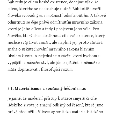
Bůh tedy je cílem lidské existence, dodejme však, že 
cílem, kterého se nedosahuje nutně. Bůh totiž stvořil 
člověka svobodným, s možností odmítnout ho. A takové 
odmítnutí se děje právě odmítnutím mravního zákona, 
který je Jeho dílem a tedy i projevem Jeho vůle. Pro 
člověka, který chce dosáhnout cíle své existence, který 
nechce svůj život zmařit, ale naplnit jej, proto zůstává 
snaha o uskutečňování mravního zákona hlavním 
úkolem života. A nejedná se o závěr, který bychom si 
vypůjčili z náboženství, ale jde o zjištění, k němuž se 
může dopracovat i filosofující rozum.
3.1. Materialismus a současný hédonismus
Je jasné, že moderní přístup k otázce smyslu či cíle 
lidského života je značně odlišný od řešení, které jsme 
právě předložili. Vlivem agnosticko-materialistického 