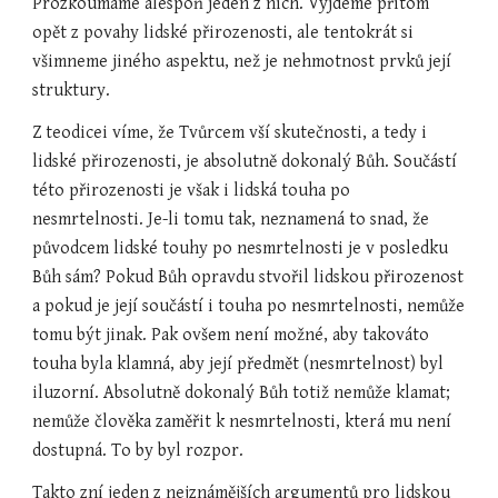
Prozkoumáme alespoň jeden z nich. Vyjdeme přitom 
opět z povahy lidské přirozenosti, ale tentokrát si 
všimneme jiného aspektu, než je nehmotnost prvků její 
struktury.
Z teodicei víme, že Tvůrcem vší skutečnosti, a tedy i 
lidské přirozenosti, je absolutně dokonalý Bůh. Součástí 
této přirozenosti je však i lidská touha po 
nesmrtelnosti. Je-li tomu tak, neznamená to snad, že 
původcem lidské touhy po nesmrtelnosti je v posledku 
Bůh sám? Pokud Bůh opravdu stvořil lidskou přirozenost 
a pokud je její součástí i touha po nesmrtelnosti, nemůže 
tomu být jinak. Pak ovšem není možné, aby takováto 
touha byla klamná, aby její předmět (nesmrtelnost) byl 
iluzorní. Absolutně dokonalý Bůh totiž nemůže klamat; 
nemůže člověka zaměřit k nesmrtelnosti, která mu není 
dostupná. To by byl rozpor.
Takto zní jeden z nejznámějších argumentů pro lidskou 