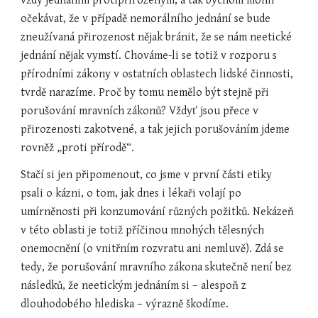
vždy jednáním protipřirozeným, a tak bychom mohli 
očekávat, že v případě nemorálního jednání se bude 
zneužívaná přirozenost nějak bránit, že se nám neetické 
jednání nějak vymstí. Chováme-li se totiž v rozporu s 
přírodními zákony v ostatních oblastech lidské činnosti, 
tvrdě narazíme. Proč by tomu nemělo být stejně při 
porušování mravních zákonů? Vždyť jsou přece v 
přirozenosti zakotvené, a tak jejich porušováním jdeme 
rovněž „proti přírodě“.
Stačí si jen připomenout, co jsme v první části etiky 
psali o kázni, o tom, jak dnes i lékaři volají po 
umírněnosti při konzumování různých požitků. Nekázeň 
v této oblasti je totiž příčinou mnohých tělesných 
onemocnění (o vnitřním rozvratu ani nemluvě). Zdá se 
tedy, že porušování mravního zákona skutečně není bez 
následků, že neetickým jednáním si – alespoň z 
dlouhodobého hlediska – výrazně škodíme.