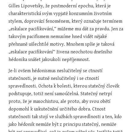
Gilles Lipovetsky, že postmoderní epochu, která je 
charakteristická svým vypjatě konzumním životním 
stylem, doprovází fenoménem, který označuje termínem 
„eskalace pacifikování,“ můžeme mu dát za pravdu. Jen za 
takovým pacifismem nemusíme hned vidět nějaké 
přehnaně ušlechtilé motivy. Mnohem spíše je taková 
„eskalace pacifikování“ živena neochotou dnešního 
hédonika snášet jakoukoli nepříjemnost.
Je-li ovšem hédonismus neslučitelný se ctností 
statečnosti, je nutně neslučitelný i se ctností 
spravedlnosti. Ochota k bolesti, kterou statečný člověk 
podstupuje, totiž není samoúčelná. Statečný netrpí 
proto, že je masochistou, ale proto, aby svou obětí 
dopomohl k uskutečnění určitého dobra. Ctnost 
statečnosti tak stojí ve službách spravedlnosti a ten, kdo 
jako hédonik nemůže být z principu statečný, nemůže 