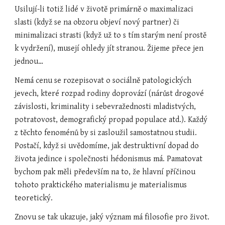
Usilují-li totiž lidé v životě primárně o maximalizaci 
slasti (když se na obzoru objeví nový partner) či 
minimalizaci strasti (když už to s tím starým není prostě 
k vydržení), musejí ohledy jít stranou. Žijeme přece jen 
jednou…
Nemá cenu se rozepisovat o sociálně patologických 
jevech, které rozpad rodiny doprovází (nárůst drogové 
závislosti, kriminality i sebevražednosti mladistvých, 
potratovost, demografický propad populace atd.). Každý 
z těchto fenoménů by si zasloužil samostatnou studii. 
Postačí, když si uvědomíme, jak destruktivní dopad do 
života jedince i společnosti hédonismus má. Pamatovat 
bychom pak měli především na to, že hlavní příčinou 
tohoto praktického materialismu je materialismus 
teoretický.
Znovu se tak ukazuje, jaký význam má filosofie pro život. 