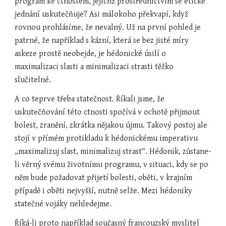
program ke ctnostem, jejichž prostřednictvím se etické 
jednání uskutečňuje? Asi málokoho překvapí, když 
rovnou prohlásíme, že nevalný. Už na první pohled je 
patrné, že například s kázní, která se bez jisté míry 
askeze prostě neobejde, je hédonické úsilí o 
maximalizaci slasti a minimalizaci strasti těžko 
slučitelné.
A co teprve třeba statečnost. Říkali jsme, že 
uskutečňování této ctnosti spočívá v ochotě přijmout 
bolest, zranění, zkrátka nějakou újmu. Takový postoj ale 
stojí v přímém protikladu k hédonickému imperativu 
„maximalizuj slast, minimalizuj strast“. Hédonik, zůstane-
li věrný svému životnímu programu, v situaci, kdy se po 
něm bude požadovat přijetí bolesti, oběti, v krajním 
případě i oběti nejvyšší, nutně selže. Mezi hédoniky 
statečné vojáky nehledejme.
Říká-li proto například současný francouzský myslitel 