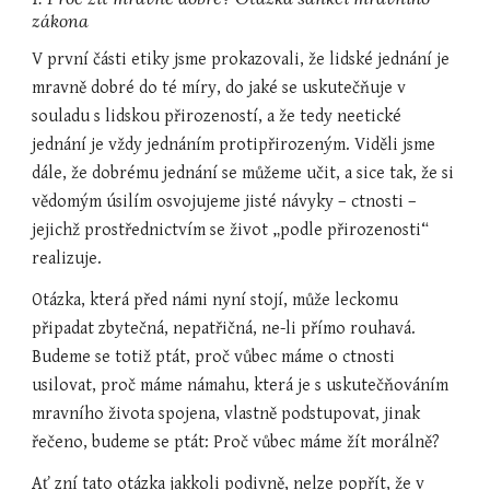
zákona
V první části etiky jsme prokazovali, že lidské jednání je 
mravně dobré do té míry, do jaké se uskutečňuje v 
souladu s lidskou přirozeností, a že tedy neetické 
jednání je vždy jednáním protipřirozeným. Viděli jsme 
dále, že dobrému jednání se můžeme učit, a sice tak, že si 
vědomým úsilím osvojujeme jisté návyky – ctnosti – 
jejichž prostřednictvím se život „podle přirozenosti“ 
realizuje.
Otázka, která před námi nyní stojí, může leckomu 
připadat zbytečná, nepatřičná, ne-li přímo rouhavá. 
Budeme se totiž ptát, proč vůbec máme o ctnosti 
usilovat, proč máme námahu, která je s uskutečňováním 
mravního života spojena, vlastně podstupovat, jinak 
řečeno, budeme se ptát: Proč vůbec máme žít morálně?
Ať zní tato otázka jakkoli podivně, nelze popřít, že v 