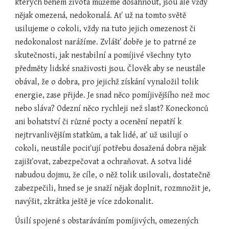
kterých během života můžeme dosáhnout, jsou ale vždy 
nějak omezená, nedokonalá. Ať už na tomto světě 
usilujeme o cokoli, vždy na tuto jejich omezenost či 
nedokonalost narážíme. Zvlášť dobře je to patrné ze 
skutečnosti, jak nestabilní a pomíjivé všechny tyto 
předměty lidské snaživosti jsou. Člověk aby se neustále 
obával, že o dobra, pro jejichž získání vynaložil tolik 
energie, zase přijde. Je snad něco pomíjivějšího než moc 
nebo sláva? Odezní něco rychleji než slast? Koneckonců 
ani bohatství či různé pocty a ocenění nepatří k 
nejtrvanlivějším statkům, a tak lidé, ať už usilují o 
cokoli, neustále pociťují potřebu dosažená dobra nějak 
zajišťovat, zabezpečovat a ochraňovat. A sotva lidé 
nabudou dojmu, že cíle, o něž tolik usilovali, dostatečně 
zabezpečili, hned se je snaží nějak doplnit, rozmnožit je, 
navýšit, zkrátka ještě je více zdokonalit.
Úsilí spojené s obstaráváním pomíjivých, omezených 