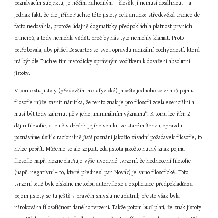
poznávacím subjektu, je něčím nahodilým – člověk jí nemusí dosáhnout – a 
jednak fakt, že dle Jiřího Fuchse této jistoty celá anticko-středověká tradice de 
facto nedosáhla, protože údajně dogmaticky předpokládala platnost prvních 
principů, a tedy nemohla vědět, proč by nás tyto nemohly klamat. Proto 
potřebovala, aby přišel Descartes se svou opravdu radikální pochybností, která 
má být dle Fuchse tím metodicky správným vodítkem k dosažení absolutní 
jistoty.
V kontextu jistoty (především metafyzické) jakožto jednoho ze znaků pojmu 
filosofie může zaznít námitka, že tento znak je pro filosofii zcela esenciální a 
musí být tedy zahrnut již v jeho „minimálním významu“. K tomu lze říci: Z 
dějin filosofie, a to už v dobách jejího vzniku ve starém Řecku, opravdu 
poznáváme úsilí o racionálně 
jisté
 poznání jakožto zásadní požadavek filosofie, to 
nelze popřít. Můžeme se ale zeptat, zda jistota jakožto nutný znak pojmu 
filosofie např. nezneplatňuje výše uvedené tvrzení, že hodnocení filosofie 
(např. negativní – to, které přednesl pan Novák) je samo filosofické. Toto 
tvrzení totiž bylo získáno metodou autoreflexe a explicitace předpokladů
 a 
12
pojem jistoty se tu ještě v pravém smyslu neuplatnil; přesto však byla 
nárokována filosofičnost daného tvrzení. Takže potom buď platí, že znak jistoty 