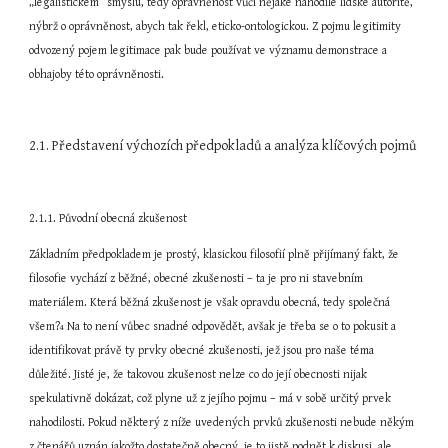
„legalistickém“ smyslu, tedy oprávněnost vůči nějaké nahodilé lidské autoritě, 
nýbrž o oprávněnost, abych tak řekl, eticko-ontologickou. Z pojmu legitimity 
odvozený pojem legitimace pak bude používat ve významu demonstrace a 
obhajoby této oprávněnosti.
2.1. Představení výchozích předpokladů a analýza klíčových pojmů
2.1.1. Původní obecná zkušenost
Základním předpokladem je prostý, klasickou filosofií plně přijímaný fakt, že 
filosofie vychází z běžné, obecné zkušenosti – ta je pro ni stavebním 
materiálem. Která běžná zkušenost je však opravdu obecná, tedy společná 
všem?
 Na to není vůbec snadné odpovědět, avšak je třeba se o to pokusit a 
4
identifikovat právě ty prvky obecné zkušenosti, jež jsou pro naše téma 
důležité. Jisté je, že takovou zkušenost nelze co do její obecnosti nijak 
spekulativně dokázat, což plyne už z jejího pojmu – má v sobě určitý prvek 
nahodilosti. Pokud některý z níže uvedených prvků zkušenosti nebude někým 
z čtenářů uznán jakožto dostatečně obecný, je to jistě podnět k diskusi, ale 