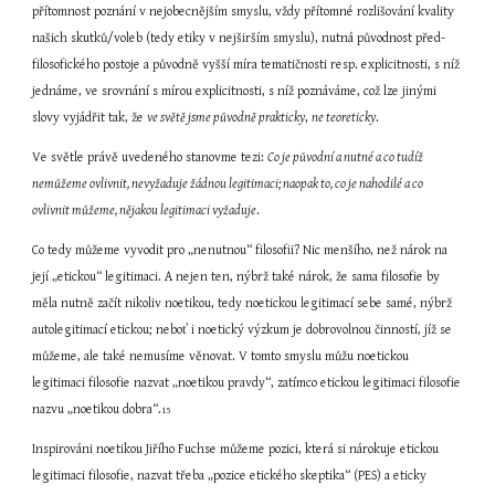
přítomnost poznání v nejobecnějším smyslu, vždy přítomné rozlišování kvality 
našich skutků/voleb (tedy etiky v nejširším smyslu), nutná původnost před-
filosofického postoje a původně vyšší míra tematičnosti resp. explicitnosti, s níž 
jednáme, ve srovnání s mírou explicitnosti, s níž poznáváme, což lze jinými 
slovy vyjádřit tak, že 
ve světě jsme původně prakticky
, 
ne teoreticky
.
Ve světle právě uvedeného stanovme tezi: 
Co je původní a nutné a co tudíž 
nemůžeme ovlivnit, nevyžaduje žádnou legitimaci; naopak to, co je nahodilé a co 
ovlivnit můžeme, nějakou legitimaci vyžaduje
.
Co tedy můžeme vyvodit pro „nenutnou“ filosofii? Nic menšího, než nárok na 
její „etickou“ legitimaci. A nejen ten, nýbrž také nárok, že sama filosofie by 
měla nutně začít nikoliv noetikou, tedy noetickou legitimací sebe samé, nýbrž 
autolegitimací etickou; neboť i noetický výzkum je dobrovolnou činností, jíž se 
můžeme, ale také nemusíme věnovat. V tomto smyslu můžu noetickou 
legitimaci filosofie nazvat „noetikou pravdy“, zatímco etickou legitimaci filosofie 
nazvu „noetikou dobra“.
15
Inspirováni noetikou Jiřího Fuchse můžeme pozici, která si nárokuje etickou 
legitimaci filosofie, nazvat třeba „pozice etického skeptika“ (PES) a eticky 