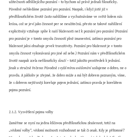
užitečnosti odhlížejícího poznání – to bychom už právě jednali filosoficky. 
Původně nehledáme poznání pro poznání. Naopak, i když jistě již v 
předfilosofickém životě často nahlížíme a vychutnáváme ve světě kolem nás 
krásu, což se jeví jako činnost per se neužitečná, přesto se takové nahlížení 
explicitněji vztahuje spíše k naší blaženosti než k poznání pro poznání (Poznání 
pro poznání je v tomto smyslu činností plně imanentní, zatímco poznání pro 
blaženost jaksi obsahuje prvek tranzitivity. Poznání pro blaženost je v tomto 
smyslu činnost vykonávaná pro jiné od sebe.) Poznání nám v předfilosofickém 
životě naopak zcela nefilosoficky 
slouží
 – totiž jakožto prostředek k jednání. 
Jinak a stručně řečeno: Původně 
s vyšší mírou uvědomění
 usilujeme o dobro, ne o 
pravdu. A jakkoliv je zřejmé, že dobro může a má být dobrem poznaným, víme, 
že s dobrem nejtěsněji koreluje pojem jednání, zatímco pravda je korelátem 
pojmu poznání.
2.1.2. Vysvětlení pojmu volby
Zaměřme se nyní na jednu klíčovou předfilosofickou zkušenost, totiž na 
„vědomí volby“, vědomí možnosti rozhodnout se tak či onak. Kdy je přítomné? 