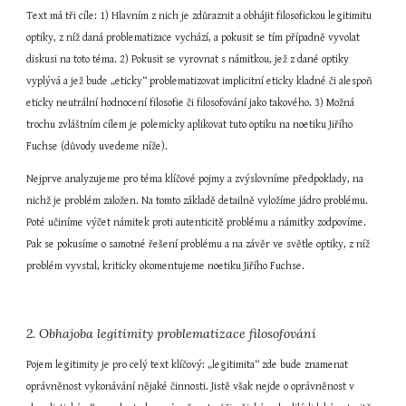
Text má tři cíle: 1) Hlavním z nich je zdůraznit a obhájit filosofickou legitimitu 
optiky, z níž daná problematizace vychází, a pokusit se tím případně vyvolat 
diskusi na toto téma. 2) Pokusit se vyrovnat s námitkou, jež z dané optiky 
vyplývá a jež bude „eticky“ problematizovat implicitní eticky kladné či alespoň 
eticky neutrální hodnocení filosofie či filosofování jako takového. 3) Možná 
trochu zvláštním cílem je polemicky aplikovat tuto optiku na noetiku Jiřího 
Fuchse (důvody uvedeme níže).
Nejprve analyzujeme pro téma klíčové pojmy a zvýslovníme předpoklady, na 
nichž je problém založen. Na tomto základě detailně vyložíme jádro problému. 
Poté učiníme výčet námitek proti autenticitě problému a námitky zodpovíme. 
Pak se pokusíme o samotné řešení problému a na závěr ve světle optiky, z níž 
problém vyvstal, kriticky okomentujeme noetiku Jiřího Fuchse.
2. Obhajoba legitimity problematizace filosofování
Pojem legitimity je pro celý text klíčový: „legitimita“ zde bude znamenat 
oprávněnost vykonávání nějaké činnosti. Jistě však nejde o oprávněnost v 