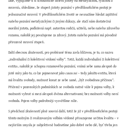
Dále, vypůjčíme-li si scholastické dělení jistoty na metafyzickou, fyzickou a 
mravní
, shledáme, že stupeň jistoty poznání v předfilosofickém postoji je 
6
jednoznačně mravní: V předfilosofickém životě se nesnažíme hledat zajištění 
našeho poznání metafyzickými či jinými důkazy, ale stačí nám dostatečná 
morální jistota, podložená např. autoritou rodičů, učitelů, nebo našeho zdravého 
rozumu, nakolik jej považujeme za zdravý. Jistota našeho poznání má původně 
přirozeně mravní stupeň.
Další obecnou zkušeností, pro probírané téma zcela klíčovou, je to, co nazvu 
„individuální či kolektivní vědomí volby“. Totiž, každá individuální či kolektivní 
entita
, nakolik je schopna rozumového poznání, vnímá sebe sama alespoň do 
7
jisté míry jako to, co lze pojmenovat jako 
causu sui
 – tedy jakožto entitu, která 
má kvalitu svobody, možnost konat ze sebe samé, „být svobodnou příčinou“. 
Přičemž v pozemských podmínkách se svoboda nutně váže k pojmu volby, k 
možnosti vybrat si mezi alespoň dvěma alternativami; bez možnosti volby není 
svoboda. Pojem volby podrobněji vysvětlíme níže.
S předchozí zkušeností plně souvisí další, totiž že již v předfilosofickém postoji 
těmto možným či realizovaným volbám vědomě přisuzujeme určitou kvalitu – v 
nejširším smyslu je subjektivně hodnotíme jako dobré nebo zlé, byť třeba jen 