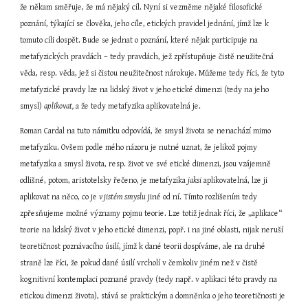
že někam směřuje, že má nějaký cíl. Nyní si vezměme nějaké filosofické 
poznání, týkající se člověka, jeho cíle, etických pravidel jednání, jímž lze k 
tomuto cíli dospět. Bude se jednat o poznání, které nějak participuje na 
metafyzických pravdách – tedy pravdách, jež zpřístupňuje čistě neužitečná 
věda, resp. věda, jež si čistou neužitečnost nárokuje. Můžeme tedy říci, že tyto 
metafyzické pravdy lze na lidský život v jeho etické dimenzi (tedy na jeho 
smysl) 
aplikovat,
 a že tedy metafyzika aplikovatelná je.
Roman Cardal na tuto námitku odpovídá, že smysl života se nenachází mimo 
metafyziku. Ovšem podle mého názoru je nutné uznat, že jelikož pojmy 
metafyzika a smysl života, resp. život ve své etické dimenzi, jsou vzájemně 
odlišné, potom, aristotelsky řečeno, je metafyzika 
jaksi
 aplikovatelná, lze ji 
aplikovat na něco, co je 
v jistém smyslu
 jiné od ní. Tímto rozlišením tedy 
zpřesňujeme možné významy pojmu teorie. Lze totiž jednak říci, že „aplikace“ 
teorie na lidský život v jeho etické dimenzi, popř. i na jiné oblasti, nijak neruší 
teoretičnost poznávacího úsilí, jímž k dané teorii dospíváme, ale na druhé 
straně lze říci, že pokud dané úsilí vrcholí v čemkoliv jiném než v čistě 
kognitivní kontemplaci poznané pravdy (tedy např. v aplikaci této pravdy na 
etickou dimenzi života), stává se praktickým a domněnka o jeho teoretičnosti je 