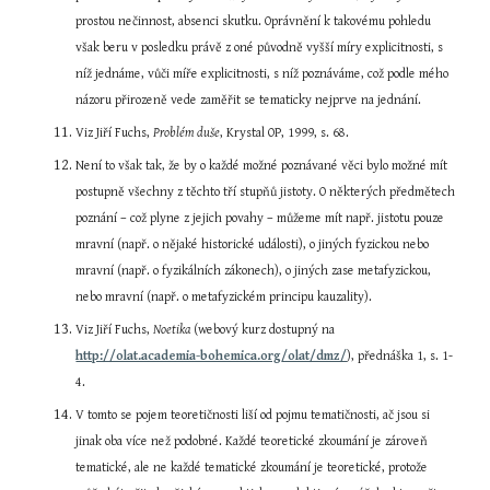
prostou nečinnost, absenci skutku. Oprávnění k takovému pohledu 
však beru v posledku právě z oné původně vyšší míry explicitnosti, s 
níž jednáme, vůči míře explicitnosti, s níž poznáváme, což podle mého 
názoru přirozeně vede zaměřit se tematicky nejprve na jednání.
Viz Jiří Fuchs, 
Problém duše
, Krystal OP, 1999, s. 68.
Není to však tak, že by o každé možné poznávané věci bylo možné mít 
postupně všechny z těchto tří stupňů jistoty. O některých předmětech 
poznání – což plyne z jejich povahy – můžeme mít např. jistotu pouze 
mravní (např. o nějaké historické události), o jiných fyzickou nebo 
mravní (např. o fyzikálních zákonech), o jiných zase metafyzickou, 
nebo mravní (např. o metafyzickém principu kauzality).
Viz Jiří Fuchs, 
Noetika
 (webový kurz dostupný na 
http://olat.academia-bohemica.org/olat/dmz/
), přednáška 1, s. 1-
4.
V tomto se pojem teoretičnosti liší od pojmu tematičnosti, ač jsou si 
jinak oba více než podobné. Každé teoretické zkoumání je zároveň 
tematické, ale ne každé tematické zkoumání je teoretické, protože 