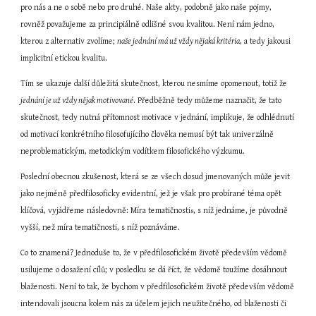
pro nás a ne o sobě nebo pro druhé. Naše akty, podobně jako naše pojmy, 
rovněž považujeme za principiálně odlišné svou kvalitou. Není nám jedno, 
kterou z alternativ zvolíme; 
naše jednání má už vždy nějaká kritéria
, a tedy jakousi 
implicitní etickou kvalitu.
Tím se ukazuje další důležitá skutečnost, kterou nesmíme opomenout, totiž že 
jednání je už vždy nějak motivované
. Předběžně tedy můžeme naznačit, že tato 
skutečnost, tedy nutná přítomnost motivace v jednání, implikuje, že odhlédnutí 
od motivací konkrétního filosofujícího člověka nemusí být tak univerzálně 
neproblematickým, metodickým vodítkem filosofického výzkumu.
Poslední obecnou zkušenost, která se ze všech dosud jmenovaných může jevit 
jako nejméně předfilosoficky evidentní, jež je však pro probírané téma opět 
klíčová, vyjádřeme následovně: Míra tematičnosti
, s níž jednáme, je původně 
8
vyšší, než míra tematičnosti, s níž poznáváme.
Co to znamená? Jednoduše to, že v předfilosofickém životě především vědomě 
usilujeme o dosažení cílů; v posledku se dá říct, že vědomě toužíme dosáhnout 
blaženosti. Není to tak, že bychom v předfilosofickém životě především vědomě 
intendovali jsoucna kolem nás za účelem jejich neužitečného, od blaženosti či 