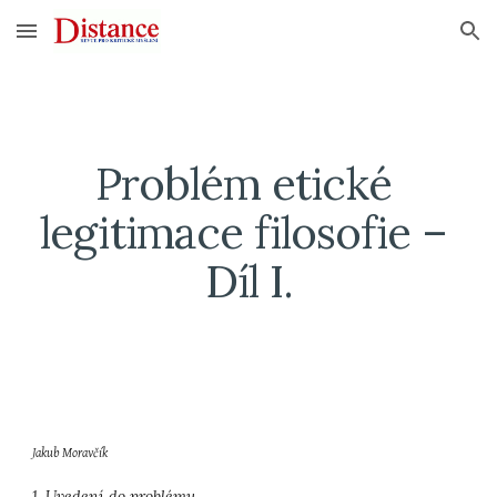
Skip to main content
Skip to navigation
Problém etické 
legitimace filosofie – 
Díl I.
Jakub Moravčík
1. Uvedení do problému