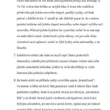
Fuchs toto dělení ve své knize 
Kritický problém pravdy
 sice kritizuje (s. 
74-76), ovšem tato kritika se netýká toho, k čemu toto rozdělení, 
především pak jistotu mravního stupně, později využiji, což bude 
patrné z dalšího textu. V zásadě je zde důležité pouze to, že o našem 
poznání můžeme mít jistotu stupně mravního, nebo stupně vyššího než 
mravního. Přičemž jistotu fyzickou lze vynechat, neboť ta se omezuje 
na materiální rozměr skutečnosti a jeho zákony, což pro naše téma 
víceméně není zajímavé, neboť se týká fyziky nebo matematiky, a ne 
filosofie.
Kolektivní entitou zde mám na mysli např. kmen pralesních 
domorodců, nakolik jeho příslušníci nejsou schopni vnímat sami sebe 
jakožto samostatná individua, jelikož se zcela identifikují se svým 
kmenem jako jediným subjektem.
Na tomto místě na příkladu raději vysvětlím pojem „tematičnost“. 
Vezměme si kliku od dveří. Můj poznávací vztah k takové klice bude 
podstatně rozdílný, budu-li na jedné straně jen běžným „uživatelem 
klik“ a na druhé straně jejich výrobcem a designérem. Jsem-li jen 
běžným uživatelem, jež otevírá a zavírá dveře, zajímá mne jen takové 
poznání kliky, které dostačuje pro tento účel; nad to se o ni nezajímám. 