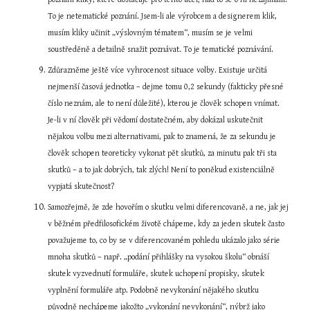
To je netematické poznání. Jsem-li ale výrobcem a designerem klik, 
musím kliky učinit „výslovným tématem“, musím se je velmi 
soustředěně a detailně snažit poznávat. To je tematické poznávání.
Zdůrazněme ještě více vyhrocenost situace volby. Existuje určitá 
nejmenší časová jednotka – dejme tomu 0,2 sekundy (fakticky přesné 
číslo neznám, ale to není důležité), kterou je člověk schopen vnímat. 
Je-li v ní člověk při vědomí dostatečném, aby dokázal uskutečnit 
nějakou volbu mezi alternativami, pak to znamená, že za sekundu je 
člověk schopen teoreticky vykonat pět skutků, za minutu pak tři sta 
skutků – a to jak dobrých, tak zlých! Není to poněkud existenciálně 
vypjatá skutečnost?
Samozřejmě, že zde hovořím o skutku velmi diferencovaně, a ne, jak jej 
v běžném předfilosofickém životě chápeme, kdy za jeden skutek často 
považujeme to, co by se v diferencovaném pohledu ukázalo jako série 
mnoha skutků – např. „podání přihlášky na vysokou školu“ obnáší 
skutek vyzvednutí formuláře, skutek uchopení propisky, skutek 
vyplnění formuláře atp. Podobně nevykonání nějakého skutku 
původně nechápeme jakožto „vykonání nevykonání“, nýbrž jako 