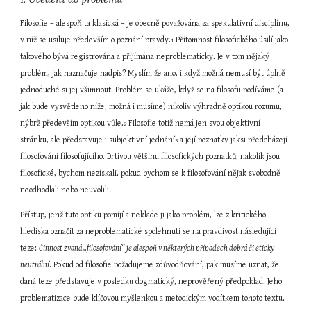
Filosofie – alespoň ta klasická – je obecně považována za spekulativní disciplínu, 
v níž se usiluje především o poznání pravdy.
 Přítomnost filosofického úsilí jako 
1
takového bývá registrována a přijímána neproblematicky. Je v tom nějaký 
problém, jak naznačuje nadpis? Myslím že ano, i když možná nemusí být úplně 
jednoduché si jej všimnout. Problém se ukáže, když se na filosofii podíváme (a 
jak bude vysvětleno níže, možná i musíme) nikoliv výhradně optikou rozumu, 
nýbrž především optikou vůle.
 Filosofie totiž nemá jen svou objektivní 
2
stránku, ale představuje i subjektivní jednání
 a její poznatky jaksi předcházejí 
3
filosofování filosofujícího. Drtivou většinu filosofických poznatků, nakolik jsou 
filosofické, bychom nezískali, pokud bychom se k filosofování nějak svobodně 
neodhodlali nebo neuvolili.
Přístup, jenž tuto optiku pomíjí a neklade ji jako problém, lze z kritického 
hlediska označit za neproblematické spolehnutí se na pravdivost následující 
teze: 
Činnost zvaná „filosofování“ je alespoň v některých případech dobrá či eticky 
neutrální
. Pokud od filosofie požadujeme zdůvodňování, pak musíme uznat, že 
daná teze představuje v posledku dogmatický, neprověřený předpoklad. Jeho 
problematizace bude klíčovou myšlenkou a metodickým vodítkem tohoto textu.