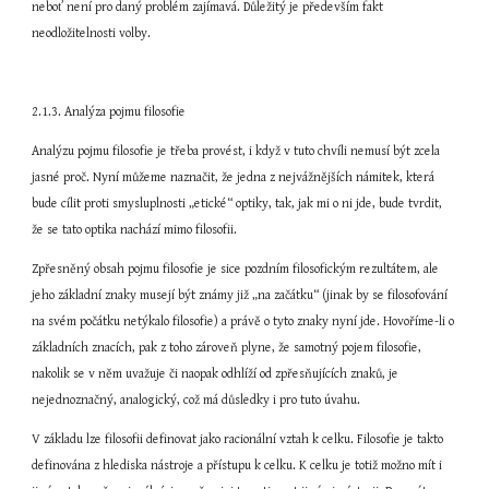
neboť není pro daný problém zajímavá. Důležitý je především fakt 
neodložitelnosti volby.
2.1.3. Analýza pojmu filosofie
Analýzu pojmu filosofie je třeba provést, i když v tuto chvíli nemusí být zcela 
jasné proč. Nyní můžeme naznačit, že jedna z nejvážnějších námitek, která 
bude cílit proti smysluplnosti „etické“ optiky, tak, jak mi o ni jde, bude tvrdit, 
že se tato optika nachází mimo filosofii.
Zpřesněný obsah pojmu filosofie je sice pozdním filosofickým rezultátem, ale 
jeho základní znaky musejí být známy již „na začátku“ (jinak by se filosofování 
na svém počátku netýkalo filosofie) a právě o tyto znaky nyní jde. Hovoříme-li o 
základních znacích, pak z toho zároveň plyne, že samotný pojem filosofie, 
nakolik se v něm uvažuje či naopak odhlíží od zpřesňujících znaků, je 
nejednoznačný, analogický, což má důsledky i pro tuto úvahu.
V základu lze filosofii definovat jako racionální vztah k celku. Filosofie je takto 
definována z hlediska nástroje a přístupu k celku. K celku je totiž možno mít i 