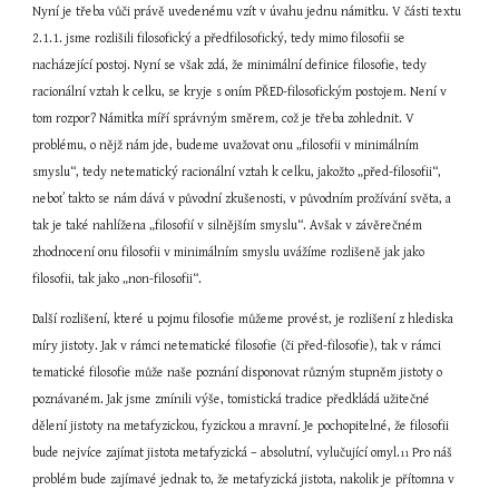
Nyní je třeba vůči právě uvedenému vzít v úvahu jednu námitku. V části textu 
2.1.1. jsme rozlišili filosofický a předfilosofický, tedy mimo filosofii se 
nacházející postoj. Nyní se však zdá, že minimální definice filosofie, tedy 
racionální vztah k celku, se kryje s oním PŘED-filosofickým postojem. Není v 
tom rozpor? Námitka míří správným směrem, což je třeba zohlednit. V 
problému, o nějž nám jde, budeme uvažovat onu „filosofii v minimálním 
smyslu“, tedy netematický racionální vztah k celku, jakožto „před-filosofii“, 
neboť takto se nám dává v původní zkušenosti, v původním prožívání světa, a 
tak je také nahlížena „filosofií v silnějším smyslu“. Avšak v závěrečném 
zhodnocení onu filosofii v minimálním smyslu uvážíme rozlišeně jak jako 
filosofii, tak jako „non-filosofii“.
Další rozlišení, které u pojmu filosofie můžeme provést, je rozlišení z hlediska 
míry jistoty. Jak v rámci netematické filosofie (či před-filosofie), tak v rámci 
tematické filosofie může naše poznání disponovat různým stupněm jistoty o 
poznávaném. Jak jsme zmínili výše, tomistická tradice předkládá užitečné 
dělení jistoty na metafyzickou, fyzickou a mravní. Je pochopitelné, že filosofii 
bude nejvíce zajímat jistota metafyzická – absolutní, vylučující omyl.
 Pro náš 
11
problém bude zajímavé jednak to, že metafyzická jistota, nakolik je přítomna v 