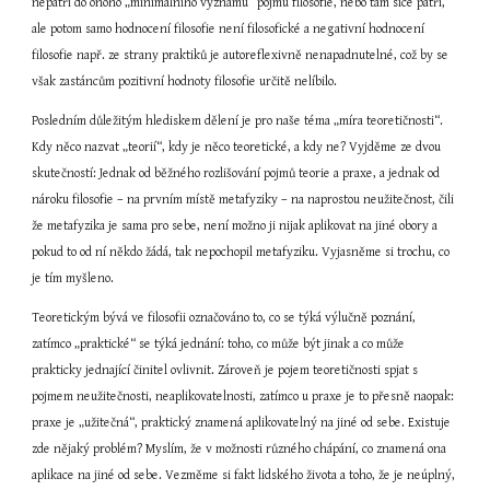
nepatří do onoho „minimálního významu“ pojmu filosofie, nebo tam sice patří, 
ale potom samo hodnocení filosofie není filosofické a negativní hodnocení 
filosofie např. ze strany praktiků je autoreflexivně nenapadnutelné, což by se 
však zastáncům pozitivní hodnoty filosofie určitě nelíbilo.
Posledním důležitým hlediskem dělení je pro naše téma „míra teoretičnosti“. 
Kdy něco nazvat „teorií“, kdy je něco teoretické, a kdy ne? Vyjděme ze dvou 
skutečností: Jednak od běžného rozlišování pojmů teorie a praxe, a jednak od 
nároku filosofie – na prvním místě metafyziky – na naprostou neužitečnost, čili 
že metafyzika je sama pro sebe, není možno ji nijak aplikovat na jiné obory a 
pokud to od ní někdo žádá, tak nepochopil metafyziku. Vyjasněme si trochu, co 
je tím myšleno.
Teoretickým bývá ve filosofii označováno to, co se týká výlučně poznání, 
zatímco „praktické“ se týká jednání: toho, co může být jinak a co může 
prakticky jednající činitel ovlivnit. Zároveň je pojem teoretičnosti spjat s 
pojmem neužitečnosti, neaplikovatelnosti, zatímco u praxe je to přesně naopak: 
praxe je „užitečná“, praktický znamená aplikovatelný na jiné od sebe. Existuje 
zde nějaký problém? Myslím, že v možnosti různého chápání, co znamená ona 
aplikace na jiné od sebe. Vezměme si fakt lidského života a toho, že je neúplný, 