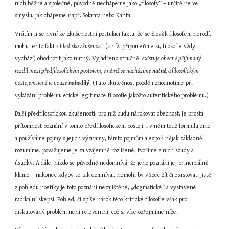
nich běžné a společné, původně nechápeme jako „filosofy“ – určitě ne ve 
smyslu, jak chápeme např. Sokrata nebo Kanta.
Vrátím-li se nyní ke zkušenostní postulaci faktu, že se člověk filosofem nerodí, 
mohu tento fakt 
z hlediska zkušenosti
 (z níž, připomeňme si, filosofie vždy 
vychází) ohodnotit jako nutný. Vyjádřeno stručně: 
existuje obecně přijímaný 
rozdíl mezi předfilosofickým postojem, v němž se nacházíme 
nutně
, a filosofickým 
postojem, jenž je pouze 
nahodilý
. (Tuto skutečnost později zhodnotíme při 
vykázání problému etické legitimace filosofie jakožto autentického problému.)
Další předfilosofickou zkušeností, pro niž budu nárokovat obecnost, je prostá 
přítomnost poznání v tomto předfilosofickém postoji. I v něm totiž formulujeme 
a používáme pojmy s jejich významy, těmto pojmům alespoň nějak základně 
rozumíme, považujeme je za vzájemně rozlišené, tvoříme z nich soudy a 
úsudky. A dále, nikdo se původně nedomnívá, že jeho poznání jej principiálně 
klame – nakonec kdyby se tak domníval, nemohl by vůbec žít či existovat. Jistě, 
z pohledu noetiky je toto poznání nezajištěné, „dogmatické“ a vystavené 
radikální skepsi. Pohled, či spíše nárok této kritické filosofie však pro 
diskutovaný problém není relevantní, což si více ozřejmíme níže.