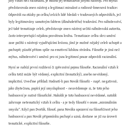
jiný vztah než racionální, je možno jej tematizovat jinými nástroji. Pro mýtus 
představovala onen nástroj a legitimaci minulost a rodinně-kmenová tradice: 
Odpovědi na otázky po celku/celcích lidé hledali v tradovaných odpovědích, jež 
byly legitimovány samotným faktem (dlouholetého) tradování. Pro náboženství, 
jež také tematizuje celek, představuje onen nástroj určitá náboženská autorita, 
často interpretující nějakou posvátnou knihu. Tematizace celku skrz umění 
zase počítá s nástroji vyjadřujícími krásno, jímž je možné nějaký celek uchopit a 
pochopit; působí přitom spíše na emotivní lidskou stránku. Filosofie je jiná než 
mýtus, náboženství i umění: pro ni jsou legitimní pouze odpovědi racionální.
Nyní se nabízí první rozlišení či zpřesnění pojmu filosofie. Racionální vztah k 
celku totiž může být vědomý, explicitní (tematický), anebo nevědomý, 
implicitní. Uveďme příklad: Hodnotí-li pan Novák filosofii – např. negativně, 
jako zbytečnou, popírá její smysluplnost – neuvědomuje si, že toto jeho 
hodnocení je nutně filosofické. Nakolik je toto hodnocení nevědomé, natolik 
zahrnuje netematický vztah k celku - a je tedy filosofií v onom „minimálním 
smyslu“. Když pan Dvořák, filosof, pana Nováka upozorní na filosofičnost jeho 
hodnocení a pan Novák připomínku pochopí a uzná, dostane se již na úroveň 
tematické, explicitní filosofie.