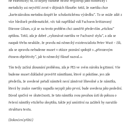
ne eklekticky) to, co dějiny filosofie běžně registrují jako historicky i 
metodicky asi největší zvrat v dějinách filosofie: totiž, že noetika chce 
„karteziánskou metodou dospět ke scholastickému výsledku“. To se může zdát z 
více hledisek problematické, věc tak například vidí Fuchsem kritizovaný 
Etienne Gilson, a já se na tento problém chci zaměřit především „etickou“ 
optikou. Totiž, zda je dobré „vykonávat noetiku ve Fuchsově stylu“, a zda se 
naopak třeba neukáže, že pravdu má německý existencialista Peter Wust – čili, 
zda se opravdu nebudeme muset v otázce poznání spokojit s „přirozeným 
étosem objektivity“, jak to německý filosof nazval.
16
Tím tedy začíná zkoumání problému, zda je PES ve svém nároku legitimní. Vše 
budeme muset důkladně prověřit námitkami, které si položíme, jen zde 
předešlu, že uvedené pořadí námitek není záměrně libovolné a že námitka, 
která by znalce noetiky napadla nejspíš jako první, bude uvedena jako poslední. 
Důvod spočívá ve skutečnosti, že tato námitka svou povahou ústí do pokusu o 
řešení námitky etického skeptika, takže její umístění na začátek by narušilo 
strukturu textu.
(Dokončení příště.)