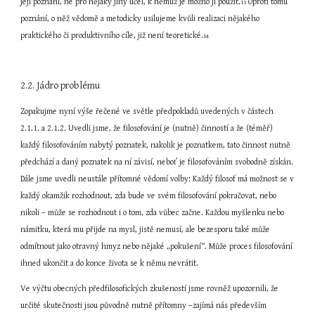
její poznání, ne pro nějaký jiný účel, k němuž je možno ji použít.
 Oproti tomu 
13
poznání, o něž vědomě a metodicky usilujeme kvůli realizaci nějakého 
praktického či produktivního cíle, již není teoretické.
14
2.2. Jádro problému
Zopakujme nyní výše řečené ve světle předpokladů uvedených v částech 
2.1.1. a 2.1.2. Uvedli jsme, že filosofování je (nutně) činností a že (téměř) 
každý filosofováním nabytý poznatek, nakolik je poznatkem, tato činnost nutně 
předchází a daný poznatek na ní závisí, neboť je filosofováním svobodně získán. 
Dále jsme uvedli neustále přítomné vědomí volby: Každý filosof má možnost se v 
každý okamžik rozhodnout, zda bude ve svém filosofování pokračovat, nebo 
nikoli – může se rozhodnout i o tom, zda vůbec začne. Každou myšlenku nebo 
námitku, která mu přijde na mysl, jistě nemusí, ale bezesporu také může 
odmítnout jako otravný hmyz nebo nějaké „pokušení“. Může proces filosofování 
ihned ukončit a do konce života se k němu nevrátit.
Ve výčtu obecných předfilosofických zkušeností jsme rovněž upozornili, že 
určité skutečnosti jsou původně nutně přítomny –zajímá nás především 