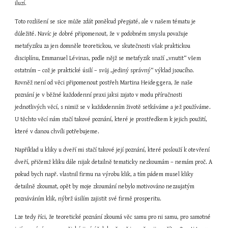
iluzí.
Toto rozlišení se sice může zdát poněkud přepjaté, ale v našem tématu je 
důležité. Navíc je dobré připomenout, že v podobném smyslu považuje 
metafyziku za jen domněle teoretickou, ve skutečnosti však praktickou 
disciplínu, Emmanuel Lévinas, podle nějž se metafyzik snaží „vnutit“ všem 
ostatním – což je praktické úsilí – svůj „jediný správný“ výklad jsoucího. 
Rovněž není od věci připomenout postřeh Martina Heideggera, že naše 
poznání je v běžné každodenní praxi jaksi zajato v modu příručnosti 
jednotlivých věcí, s nimiž se v každodenním životě setkáváme a jež používáme. 
U těchto věcí nám stačí takové poznání, které je prostředkem k jejich použití, 
které v danou chvíli potřebujeme.
Například u kliky u dveří mi stačí takové její poznání, které poslouží k otevření 
dveří, přičemž kliku dále nijak detailně tematicky nezkoumám – nemám proč. A 
pokud bych např. vlastnil firmu na výrobu klik, a tím pádem musel kliky 
detailně zkoumat, opět by moje zkoumání nebylo motivováno nezaujatým 
poznáváním klik, nýbrž úsilím zajistit své firmě prosperitu.
Lze tedy říci, že teoretické poznání zkoumá věc samu pro ni samu, pro samotné 