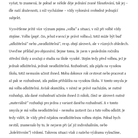
vyňat, to znamená, že pokud se někde děje jednání zvané filosofování, tak jej – 
dle naší zkušenosti, z níž vycházíme – vždy vykonává svobodně jednající 
subjekt.
Vysvětleme ještě více význam pojmu „volba“ a situaci, v níž při volbě vždy 
stojíme. Volba (popř. čin, jehož esencí je právě volba
), totiž může být buď 
10
„odložitelná“ nebo „neodložitelná“, resp. obojí zároveň, ale v různých ohledech. 
Uveďme příklad pro objasnění. Dejme tomu, že jsem v posledním ročníku 
střední školy a uvažuji o studiu na škole vysoké. Stojím tedy před volbou, jež je 
jednak odložitelná, jednak neodložitelná. Rozhodnutí, zda půjdu na vysokou 
školu, totiž nemusím učinit ihned. Mohu dokonce rok cestovat nebo pracovat a 
až pak se rozhodnout, zda podám přihlášku na vysokou školu. V tomto smyslu je 
má volba odložitelná. Avšak okamžiku, v němž se právě nacházím, se nutně 
rozhoduji, zda dané rozhodnutí učiním ihned či nikoli, čímž se zároveň nutně 
„materiálně“ rozhoduji pro jednu z variant daného rozhodnutí. A v tomto 
smyslu je má volba neodložitelná – nemohu zastavit čas a tuto volbu odložit. Je 
tedy vidět, že vždy před nějakou neodložitelnou volbou stojím. Pokud bych 
nestál, znamenalo by to, že nejsem při (ať již individuálním, nebo 
„kolektivním“) vědomí. Takovou situaci však z našeho výzkumu vyloučíme, 