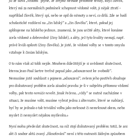
Již ze slova „vědomí“ plyne, že zřejmě nebude přítomné tehdy, když člověk, 
který má za normálních podmínek schopnost vědomě volit, ji nějak ztratí – 
například člověk, který spí, nebo se opil do němoty a neví, co dělá. Zde se hodí 
scholastické rozlišení na „čin lidský“ a „čin člověka“, které, pokud jej 
aplikujeme na lidského jedince, znamená, že jsou určité akty, které konáme 
zcela vědomě a dobrovolně (činy lidské), a akty, jež tyto kvality nemají, např. 
právě kvůli opilosti (činy člověka). Je jisté, že vědomí volby se v tomto smyslu 
vztahuje k činům lidským.
O to nám však až tolik nejde. Mnohem důležitější je si uvědomit skutečnost, 
kterou Jean-Paul Sartre trefně popsal jako „odsouzenost ke svobodě“. 
Nemusíme jistě souhlasit s pojmem „odsouzení“, ovšem jeho postřeh obsahuje 
pro diskutovaný problém zcela zásadní pravdu: je-li v subjektu přítomno vědomí 
volby, pak tento 
nemůže nevolit
. Jinak řečeno, „vždy“ se nutně nacházíme v 
situaci, že musíme volit, musíme vybrat jednu z alternativ, které se nabízejí, 
byť by se jednalo o tak triviální volbu jako mrknout či nemrknout okem, nebo 
myslet či nemyslet nějakou myšlenku.
9
Nyní mohu předeslat skutečnost, na níž stojí diskutovaný problém: totiž, že ani 
akt či soubor aktů zvaný „filosofování“ není z této nutnosti žádným způsobem 