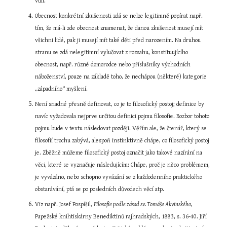
vůlí.
Obecnost konkrétní zkušenosti zdá se nelze legitimně popírat např. 
tím, že má-li zde obecnost znamenat, že danou zkušenost musejí mít 
všichni lidé, pak ji musejí mít také děti před narozením. Na druhou 
stranu se zdá nelegitimní vylučovat z rozsahu, konstituujícího 
obecnost, např. různé domorodce nebo příslušníky východních 
náboženství, pouze na základě toho, že nechápou (některé) kategorie 
„západního“ myšlení.
Není snadné přesně definovat, co je to filosofický postoj; definice by 
navíc vyžadovala nejprve určitou definici pojmu filosofie. Rozbor tohoto 
pojmu bude v textu následovat později. Věřím ale, že čtenář, který se 
filosofií trochu zabývá, alespoň instinktivně chápe, co filosofický postoj 
je. Zběžně můžeme filosofický postoj označit jako takové nazírání na 
věci, které se vyznačuje následujícím: Chápe, proč je něco problémem, 
je vyvázáno, nebo schopno vyvázání se z každodenního praktického 
obstarávání, ptá se po posledních důvodech věcí atp.
Viz např. Josef Pospíšil, 
Filosofie podle zásad sv. Tomáše Akvinského
, 
Papežské knihtiskárny Benediktinů rajhradských, 1883, s. 36-40. Jiří 