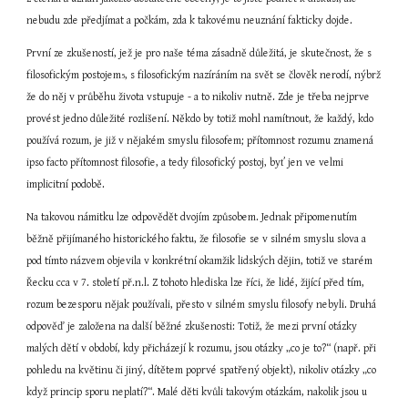
nebudu zde předjímat a počkám, zda k takovému neuznání fakticky dojde.
První ze zkušeností, jež je pro naše téma zásadně důležitá, je skutečnost, že s 
filosofickým postojem
, s filosofickým nazíráním na svět se člověk nerodí, nýbrž 
5
že do něj v průběhu života vstupuje - a to nikoliv nutně. Zde je třeba nejprve 
provést jedno důležité rozlišení. Někdo by totiž mohl namítnout, že každý, kdo 
používá rozum, je již v nějakém smyslu filosofem; přítomnost rozumu znamená 
ipso facto přítomnost filosofie, a tedy filosofický postoj, byť jen ve velmi 
implicitní podobě.
Na takovou námitku lze odpovědět dvojím způsobem. Jednak připomenutím 
běžně přijímaného historického faktu, že filosofie se v silném smyslu slova a 
pod tímto názvem objevila v konkrétní okamžik lidských dějin, totiž ve starém 
Řecku cca v 7. století př.n.l. Z tohoto hlediska lze říci, že lidé, žijící před tím, 
rozum bezesporu nějak používali, přesto v silném smyslu filosofy nebyli. Druhá 
odpověď je založena na další běžné zkušenosti: Totiž, že mezi první otázky 
malých dětí v období, kdy přicházejí k rozumu, jsou otázky „co je to?“ (např. při 
pohledu na květinu či jiný, dítětem poprvé spatřený objekt), nikoliv otázky „co 
když princip sporu neplatí?“. Malé děti kvůli takovým otázkám, nakolik jsou u 