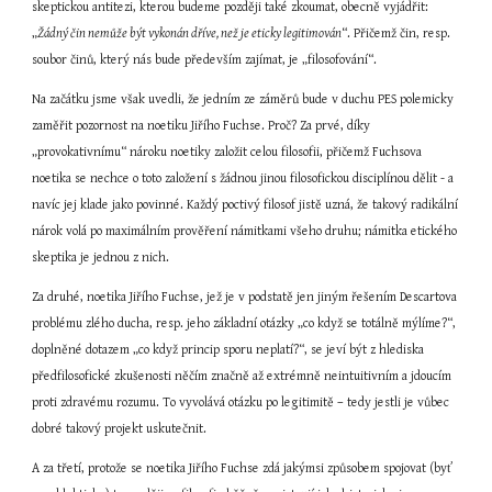
skeptickou antitezi, kterou budeme později také zkoumat, obecně vyjádřit: 
„
Žádný čin nemůže být vykonán dříve, než je eticky legitimován
“. Přičemž čin, resp. 
soubor činů, který nás bude především zajímat, je „filosofování“.
Na začátku jsme však uvedli, že jedním ze záměrů bude v duchu PES polemicky 
zaměřit pozornost na noetiku Jiřího Fuchse. Proč? Za prvé, díky 
„provokativnímu“ nároku noetiky založit celou filosofii, přičemž Fuchsova 
noetika se nechce o toto založení s žádnou jinou filosofickou disciplínou dělit - a 
navíc jej klade jako povinné. Každý poctivý filosof jistě uzná, že takový radikální 
nárok volá po maximálním prověření námitkami všeho druhu; námitka etického 
skeptika je jednou z nich.
Za druhé, noetika Jiřího Fuchse, jež je v podstatě jen jiným řešením Descartova 
problému zlého ducha, resp. jeho základní otázky „co když se totálně mýlíme?“, 
doplněné dotazem „co když princip sporu neplatí?“, se jeví být z hlediska 
předfilosofické zkušenosti něčím značně až extrémně neintuitivním a jdoucím 
proti zdravému rozumu. To vyvolává otázku po legitimitě – tedy jestli je vůbec 
dobré takový projekt uskutečnit.
A za třetí, protože se noetika Jiřího Fuchse zdá jakýmsi způsobem spojovat (byť 