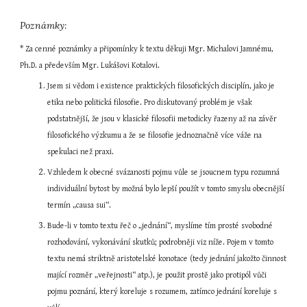
Poznámky:
* Za cenné poznámky a připomínky k textu děkuji Mgr. Michalovi Jamnému, 
Ph.D. a především Mgr. Lukášovi Kotalovi.
Jsem si vědom i existence praktických filosofických disciplín, jako je 
etika nebo politická filosofie. Pro diskutovaný problém je však 
podstatnější, že jsou v klasické filosofii metodicky řazeny až na závěr 
filosofického výzkumu a že se filosofie jednoznačně více váže na 
spekulaci než praxi.
Vzhledem k obecné svázanosti pojmu vůle se jsoucnem typu rozumná 
individuální bytost by možná bylo lepší použít v tomto smyslu obecnější 
termín „causa sui“.
Bude-li v tomto textu řeč o „jednání“, myslíme tím prosté svobodné 
rozhodování, vykonávání skutků; podrobněji viz níže. Pojem v tomto 
textu nemá striktně aristotelské konotace (tedy jednání jakožto činnost 
mající rozměr „veřejnosti“ atp.), je použit prostě jako protipól vůči 
pojmu poznání, který koreluje s rozumem, zatímco jednání koreluje s 