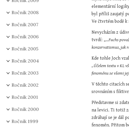
Ročník 2009
elementární logiky;
Ročník 2008
byl příliš zaujatý 
Ve čtvrtém bodě k 
Ročník 2007
Nevycházím z údivu
Ročník 2006
tvrdí: „…
Fuchs považu
konzervatismus, jak re
Ročník 2005
Ročník 2004
„Účelem textu v KL vša
Ročník 2003
fenoménu se všemi je
V těchto citacích 
Ročník 2002
srovnáním s fiktiv
Ročník 2001
Představme si zdat
Ročník 2000
na levici. Ti toti
zdráhají se je dál p
Ročník 1999
fenomén. Přitom be