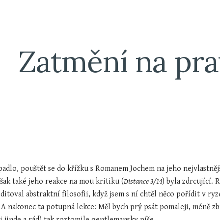
ip to main content
Skip to navigat
Zatmění na prav
adlo, pouštět se do křížku s Romanem Jochem na jeho nejvlastnějš
Však také jeho reakce na mou kritiku (
Distance 3/14
) byla zdrcující.
ditoval abstraktní filosofii, když jsem s ní chtěl něco pořídit v r
. A nakonec ta potupná lekce: Měl bych prý psát pomaleji, méně zb
i jinde a rád) tak roztomile gentlemansky píše.