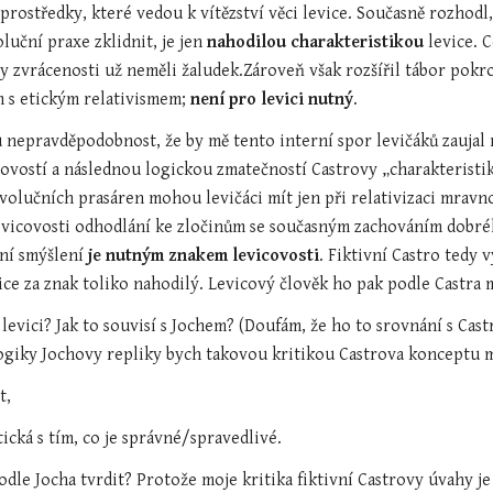
rostředky, které vedou k vítězství věci levice. Současně rozhodl,
uční praxe zklidnit, je jen 
nahodilou charakteristikou
 levice. 
ty zvrácenosti už neměli žaludek.Zároveň však rozšířil tábor pokro
 s etickým relativismem; 
není pro levici nutný
.
 nepravděpodobnost, že by mě tento interní spor levičáků zaujal na
lovostí a následnou logickou zmatečností Castrovy „charakteristiky
olučních prasáren mohou levičáci mít jen při relativizaci mravnost
evicovosti odhodlání ke zločinům se současným zachováním dobré
ní smýšlení 
je nutným znakem levicovosti
. Fiktivní Castro tedy 
ce za znak toliko nahodilý. Levicový člověk ho pak podle Castra 
s levici? Jak to souvisí s Jochem? (Doufám, že ho to srovnání s Ca
logiky Jochovy repliky bych takovou kritikou Castrova konceptu m
t,
ntická s tím, co je správné/spravedlivé.
odle Jocha tvrdit? Protože moje kritika fiktivní Castrovy úvahy je