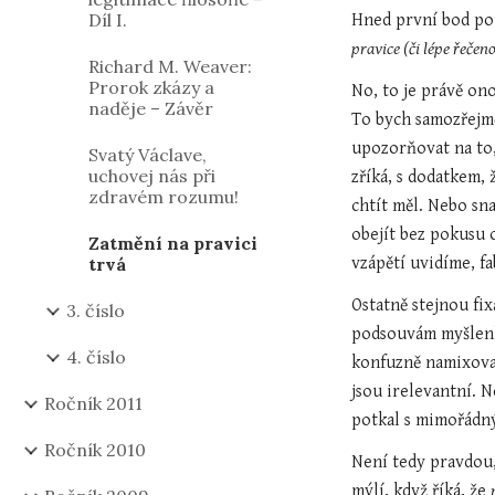
Díl I.
Hned první bod pot
pravice (či lépe řečen
Richard M. Weaver:
Prorok zkázy a
No, to je právě ono
naděje – Závěr
To bych samozřejmě
upozorňovat na to,
Svatý Václave,
uchovej nás při
zříká, s dodatkem,
zdravém rozumu!
chtít měl. Nebo sn
obejít bez pokusu o
Zatmění na pravici
trvá
vzápětí uvidíme, fa
Ostatně stejnou fix
3. číslo
podsouvám myšlenku
4. číslo
konfuzně namixovaný
jsou irelevantní. N
Ročník 2011
potkal s mimořádn
Ročník 2010
Není tedy pravdou,
mýlí, když říká, že 