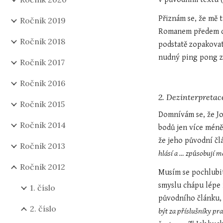
Přiznám se, že mě t
Ročník 2019
Romanem předem do
Ročník 2018
podstatě zopakovat
nudný ping pong za
Ročník 2017
Ročník 2016
2. Dezinterpretac
Ročník 2015
Domnívám se, že Jo
Ročník 2014
bodů jen více méně
že jeho původní člá
Ročník 2013
hlásí a … způsobují m
Ročník 2012
Musím se pochlubit,
smyslu chápu lépe 
1. číslo
původního článku, 
2. číslo
být za příslušníky pra