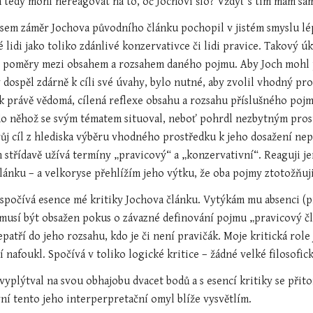
h tedy mohl nereagovat na to, oč Jochovi šlo? Vždyť s tím mám sá
 jsem záměr Jochova původního článku pochopil v jistém smyslu lép
é lidi jako toliko zdánlivé konzervativce či lidi pravice. Takový ú
é poměry mezi obsahem a rozsahem daného pojmu. Aby Joch mohl přes
y dospěl zdárně k cíli své úvahy, bylo nutné, aby zvolil vhodný 
k právě vědomá, cílená reflexe obsahu a rozsahu příslušného pojmu
do něhož se svým tématem situoval, neboť pohrdl nezbytným prost
vůj cíl z hlediska výběru vhodného prostředku k jeho dosažení nep
střídavě užívá termíny „pravicový“ a „konzervativní“. Reaguji jen
ánku – a velkoryse přehlížím jeho výtku, že oba pojmy ztotožňuji
spočívá esence mé kritiky Jochova článku. Vytýkám mu absenci (p
 musí být obsažen pokus o závazné definování pojmu „pravicový 
epatří do jeho rozsahu, kdo je či není pravičák. Moje kritická role 
nafoukl. Spočívá v toliko logické kritice – žádné velké filosofic
 vyplýtval na svou obhajobu dvacet bodů a s esencí kritiky se přit
yní tento jeho interperpretační omyl blíže vysvětlím.