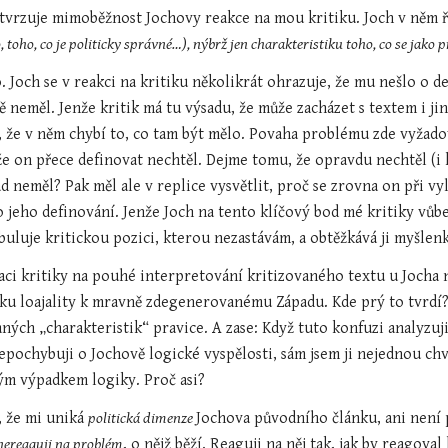
vrzuje mimoběžnost Jochovy reakce na mou kritiku. Joch v něm ř
o, toho, co je politicky správné…), nýbrž jen charakteristiku toho, co se jako p
. Joch se v reakci na kritiku několikrát ohrazuje, že mu nešlo o 
 neměl. Jenže kritik má tu výsadu, že může zacházet s textem i jin
 že v něm chybí to, co tam být mělo. Povaha problému zde vyžadoval
 že on přece definovat nechtěl. Dejme tomu, že opravdu nechtěl (i 
ad neměl? Pak měl ale v replice vysvětlit, proč se zrovna on při v
 jeho definování. Jenže Joch na tento klíčový bod mé kritiky vůbec
buluje kritickou pozici, kterou nezastávám, a obtěžkává ji myšlen
aci kritiky na pouhé interpretování kritizovaného textu u Jocha na
 loajality k mravně zdegenerovanému Západu. Kde prý to tvrdí? N
ch „charakteristik“ pravice. A zase: Když tuto konfuzi analyzuji, 
epochybuji o Jochově logické vyspělosti, sám jsem ji nejednou chvá
ým výpadkem logiky. Proč asi?
 že mi uniká 
politická dimenze 
Jochova původního článku, ani není 
nereaguji na problém
, o nějž běží. Reaguji na něj tak, jak by reagova