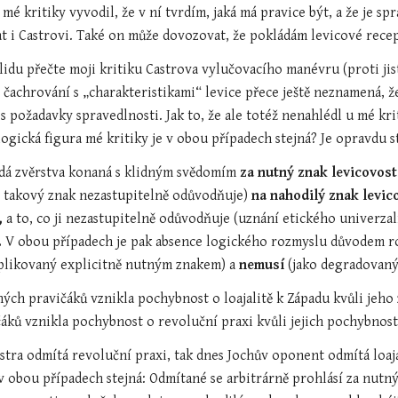
z mé kritiky vyvodil, že v ní tvrdím, jaká má pravice být, a že je
at i Castrovi. Také on může dovozovat, že pokládám levicové recep
klidu přečte moji kritiku Castrova vylučovacího manévru (proti jis
achrování s „charakteristikami“ levice přece ještě neznamená, že t
s požadavky spravedlnosti. Jak to, že ale totéž nenahlédl u mé kr
logická figura mé kritiky je v obou případech stejná? Je opravdu s
ádá zvěrstva konaná s klidným svědomím 
za nutný znak levicovosti
ý takový znak nezastupitelně odůvodňuje)
 na nahodilý znak levic
, 
a to, co ji nezastupitelně odůvodňuje (uznání etického univerza
 
V obou případech je pak absence logického rozmyslu důvodem ro
mplikovaný explicitně nutným znakem) a 
nemusí
 (jako degradovaný
ných pravičáků vznikla pochybnost o loajalitě k Západu kvůli jeho 
áků vznikla pochybnost o revoluční praxi kvůli jejich pochybnost
stra odmítá revoluční praxi, tak dnes Jochův oponent odmítá loaja
 obou případech stejná: Odmítané se arbitrárně prohlásí za nutný z