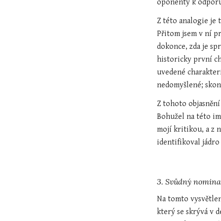
oponenty k odporu,
Z této analogie je 
Přitom jsem v ní pr
dokonce, zda je spr
historicky první ch
uvedené charakteris
nedomyšlené; skon
Z tohoto objasnění 
Bohužel na této im
mojí kritikou, a z
identifikoval jádr
3. Svůdný nomina
Na tomto vysvětlen
který se skrývá v 