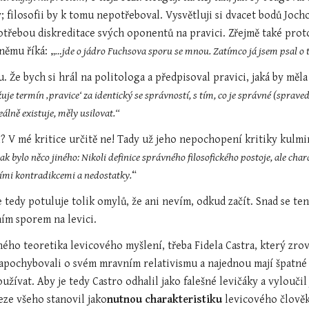
 filosofii by k tomu nepotřeboval. Vysvětluji si dvacet bodů Jocho
potřebou diskreditace svých oponentů na pravici. Zřejmě také proto
němu říká: „
…jde o jádro Fuchsova sporu se mnou. Zatímco já jsem psal o to
. Že bych si hrál na politologa a předpisoval pravici, jaká by mě
je termín ‚pravice‘ za identický se správností, s tím, co je správné (spravedliv
álně existuje, měly usilovat.“
k bylo něco jiného: Nikoli definice správného filosofického postoje, ale char
jími kontradikcemi a nedostatky.
“
se tedy potuluje tolik omylů, že ani nevím, odkud začít. Snad se t
ním sporem na levici.
ného teoretika levicového myšlení, třeba Fidela Castra, který zro
ž zapochybovali o svém mravním relativismu a najednou mají špatné
oužívat. Aby je tedy Castro odhalil jako falešné levičáky a vyloučil 
ze všeho stanovil jako
nutnou charakteristiku
 levicového člově