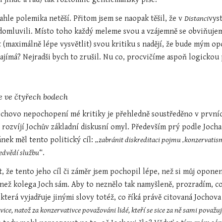
ahle polemika netěší. Přitom jsem se naopak těšil, že v 
Distanci
vys
mluvili. Místo toho každý meleme svou a vzájemně se obviňujeme 
 (maximálně lépe vysvětlit) svou kritiku s nadějí, že bude mým o
jímá? Nejradši bych to zrušil. Nu co, procvičíme aspoň logickou 
e ve čtyřech bodech
chovo nepochopení mé kritiky je přehledně soustředěno v prvních
 rozvíjí Jochův základní diskusní omyl. Především prý podle Jocha 
nek měl tento politický cíl: 
„zabránit diskreditaci pojmu ‚konzervatismu
edvědí službu
“.
 že tento jeho cíl či záměr jsem pochopil lépe, než si můj oponent
než kolega Joch sám. Aby to neznělo tak namyšleně, prozradím, co 
která vyjadřuje jinými slovy totéž, co říká právě citovaná Jochov
vice, natož za konzervativce považováni lidé, kteří se sice za ně sami považu