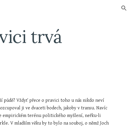
ion
ici trvá
í půdě? Vždyť přece o pravici toho u nás nikdo neví 
 Rozcupoval ji ve dvaceti bodech, jakoby v transu. Navíc 
yze empirickém terénu politického myšlení, neřku-li 
rkle. V mladším věku by to bylo na souboj, o němž Joch 