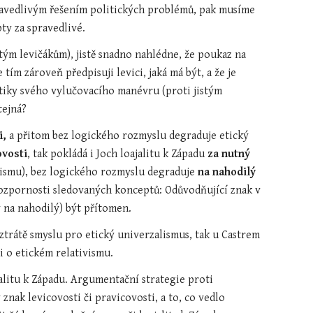
 spravedlivým řešením politických problémů, pak musíme 
ty za spravedlivé.
tým levičákům), jistě snadno nahlédne, že poukaz na 
ím zároveň předpisuji levici, jaká má být, a že je 
itiky svého vylučovacího manévru (proti jistým 
tejná?
, 
a přitom bez logického rozmyslu degraduje etický 
ovosti
, tak pokládá i Joch loajalitu k Západu 
za nutný 
lismu), bez logického rozmyslu degraduje 
na nahodilý 
zpornosti sledovaných konceptů: Odůvodňující znak v 
 na nahodilý) být přítomen.
ztrátě smyslu pro etický univerzalismus, tak u Castrem 
i o etickém relativismu.
litu k Západu. Argumentační strategie proti 
nak levicovosti či pravicovosti, a to, co vedlo 