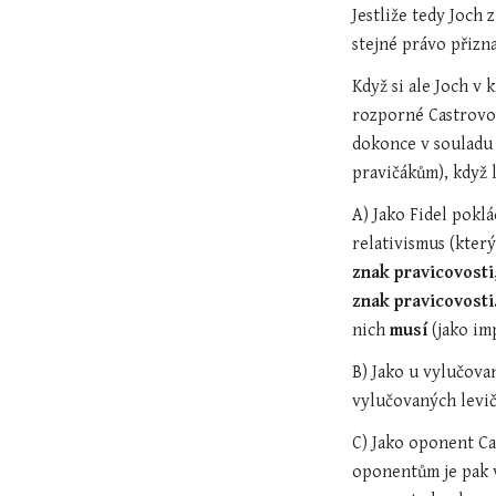
Jestliže tedy Joch 
stejné právo přizn
Když si ale Joch v 
rozporné Castrovo č
dokonce v souladu 
pravičákům), když 
A) Jako Fidel pokl
relativismus (kter
znak pravicovosti
znak pravicovosti.
nich 
musí
 (jako i
B) Jako u vylučova
vylučovaných levič
C) Jako oponent Ca
oponentům je pak v