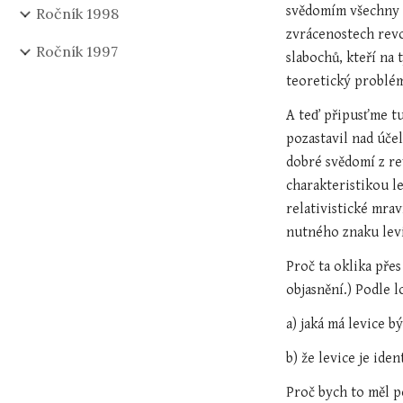
svědomím všechny p
Ročník 1998
zvrácenostech revol
Ročník 1997
slabochů, kteří na 
teoretický problém
A teď připusťme tu
pozastavil nad úče
dobré svědomí z rev
charakteristikou l
relativistické mrav
nutného znaku levi
Proč ta oklika pře
objasnění.) Podle 
a) jaká má levice bý
b) že levice je ide
Proč bych to měl p