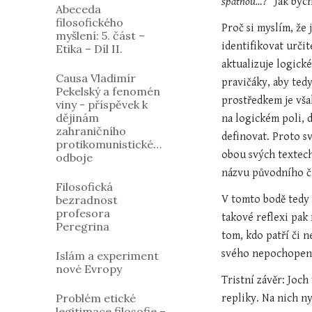
špatnou…?
“ Jak byc
Abeceda
filosofického
Proč si myslím, že
myšlení: 5. část –
identifikovat určit
Etika – Díl II.
aktualizuje logick
Causa Vladimír
pravičáky, aby ted
Pekelský a fenomén
prostředkem je vša
viny - příspěvek k
dějinám
na logickém poli, 
zahraničního
definovat. Proto s
protikomunistického
obou svých textech 
odboje
názvu původního čl
Filosofická
bezradnost
V tomto bodě tedy 
profesora
takové reflexi pak
Peregrina
tom, kdo patří či n
svého nepochopení 
Islám a experiment
nové Evropy
Tristní závěr: Joch
Problém etické
repliky. Na nich n
legitimace filosofie –