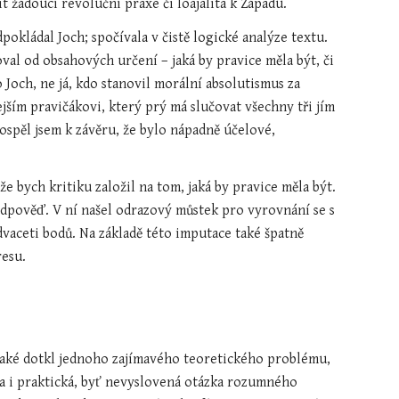
 žádoucí revoluční praxe či loajalita k Západu.
pokládal Joch; spočívala v čistě logické analýze textu. 
val od obsahových určení – jaká by pravice měla být, či 
Joch, ne já, kdo stanovil morální absolutismus za 
ejším pravičákovi, který prý má slučovat všechny tři jím 
ospěl jsem k závěru, že bylo nápadně účelové, 
e bych kritiku založil na tom, jaká by pravice měla být. 
odpověď. V ní našel odrazový můstek pro vyrovnání se s 
vaceti bodů. Na základě této imputace také špatně 
resu.
také dotkl jednoho zajímavého teoretického problému, 
la i praktická, byť nevyslovená otázka rozumného 