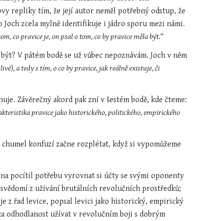
vy repliky tím, že její autor neměl potřebný odstup, že 
 Joch zcela mylně identifikuje i jádro sporu mezi námi. 
m, co pravice je, on psal o tom, co by pravice měla být.
“
la být? V pátém bodě se už vůbec nepoznávám. Joch v něm 
é), a tedy s tím, o co by pravice, jak reálně existuje, či 
Kde tohle Joch vzal? V mé kritice určitě ne! Tady už jeho nepochopení kritiky kulminuje. Závěrečný akord pak zní v šestém bodě, kde čteme: 
akteristika pravice jako historického, politického, empirického 
en chumel konfuzí začne rozplétat, když si vypomůžeme 
vna pocítil potřebu vyrovnat si účty se svými oponenty 
 svědomí z užívání brutálních revolučních prostředků; 
je z řad levice, popsal levici jako historický, empirický 
ka odhodlanost užívat v revolučním boji s dobrým 