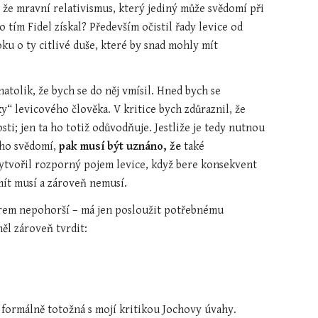
 že mravní relativismus, který jediný může svědomí při 
Co tím Fidel získal? Především očistil řady levice od 
ku o ty citlivé duše, které by snad mohly mít 
tolik, že bych se do něj vmísil. Hned bych se 
“ levicového člověka. V kritice bych zdůraznil, že 
i; jen ta ho totiž odůvodňuje. Jestliže je tedy nutnou 
ho svědomí, 
pak musí být uznáno, že
 také 
vytvořil rozporný pojem levice, když bere konsekvent 
mít musí a zároveň nemusí.
strem nepohorší – má jen posloužit potřebnému 
ěl zároveň tvrdit:
 formálně totožná s mojí kritikou Jochovy úvahy. 