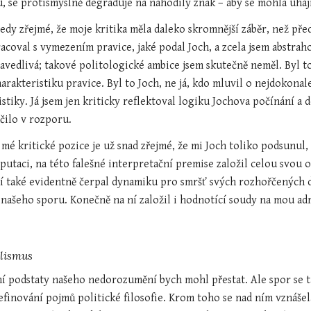
 se protismyslně degraduje na nahodilý znak – aby se mohla uhájit
tedy zřejmé, že moje kritika měla daleko skromnější záběr, než před
acoval s vymezením pravice, jaké podal Joch, a zcela jsem abstraho
avedlivá; takové politologické ambice jsem skutečně neměl. Byl to 
arakteristiku pravice. Byl to Joch, ne já, kdo mluvil o nejdokonal
tiky. Já jsem jen kriticky reflektoval logiku Jochova počínání a d
čilo v rozporu.
mé kritické pozice je už snad zřejmé, že mi Joch toliko podsunul, ž
putaci, na této falešné interpretační premise založil celou svou 
 ní také evidentně čerpal dynamiku pro smršť svých rozhořčených d
o našeho sporu. Konečně na ní založil i hodnotící soudy na mou ad
lismus
í podstaty našeho nedorozumění bych mohl přestat. Ale spor se 
definování pojmů politické filosofie. Krom toho se nad ním vznáše