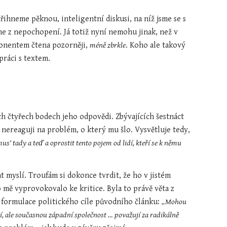
třihneme pěknou, inteligentní diskusi, na níž jsme se s 
z nepochopení. Já totiž nyní nemohu jinak, než v 
ponentem čtena pozorněji, 
méně zbrkle
. Koho ale takový 
práci s textem.
 čtyřech bodech jeho odpovědi. Zbývajících šestnáct 
nereaguji na problém, o který mu šlo. Vysvětluje tedy, 
s‘ tady a teď a oprostit tento pojem od lidí, kteří se k němu 
 myslí. Troufám si dokonce tvrdit, že ho v jistém 
mě vyprovokovalo ke kritice. Byla to právě věta z 
a formulace politického cíle původního článku: 
„Mohou 
jí, ale současnou západní společnost … považují za radikálně 