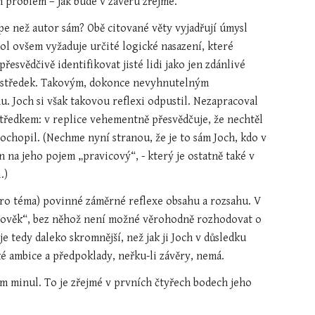
m problém – jak bude v závěru zřejmé.
e než autor sám? Obě citované věty vyjadřují úmysl 
kol ovšem vyžaduje určité logické nasazení, které 
vědčivě identifikovat jisté lidi jako jen zdánlivé 
prostředek. Takovým, dokonce nevyhnutelným 
. Joch si však takovou reflexi odpustil. Nezapracoval 
ředkem: v replice vehementně přesvědčuje, že nechtěl 
ochopil. (Nechme nyní stranou, že je to sám Joch, kdo v 
 na jeho pojem „pravicový“, - který je ostatně také v 
.)
ro téma) povinné záměrné reflexe obsahu a rozsahu. V 
člověk“, bez něhož není možné věrohodně rozhodovat o 
je tedy daleko skromnější, než jak ji Joch v důsledku 
ké ambice a předpoklady, neřku-li závěry, nemá.
om minul. To je zřejmé v prvních čtyřech bodech jeho 