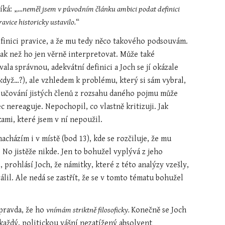
íká: „…
neměl jsem v původním článku ambici podat definici 
ravice historicky ustavilo.
“
definici pravice, a že mu tedy něco takového podsouvám. 
ak než ho jen věrně interpretovat. Může také 
a správnou, adekvátní definici a Joch se jí okázale 
když…?), ale vzhledem k problému, který si sám vybral, 
ylučování jistých členů z rozsahu daného pojmu může 
 nereaguje. Nepochopil, co vlastně kritizuji. Jak 
kami, které jsem v ní nepoužil.
cházím i v místě (bod 13), kde se rozčiluje, že mu 
o jistěže nikde. Jen to bohužel vyplývá z jeho 
prohlásí Joch, že námitky, které z této analýzy vzešly, 
lil. Ale nedá se zastřít, že se v tomto tématu bohužel 
pravda, že ho 
vnímám striktně filosoficky. 
Konečně se Joch 
l každý, politickou vášní nezatížený absolvent 