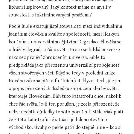
Bohem inspirovaný. Jaký kontext máme na mysli v 
souvislosti s inkriminovanými pasážemi?
Podle Bible existují jisté souvislosti mezi individuálním 
jednáním člověka a kvalitou společnosti, mezi lidským 
konáním a univerzálním dějstvím. Degradace člověka se 
odráží v degradaci řádu světa. Proto se lidská perverze 
nakonec projeví zhroucením univerza. Bible to 
předpokládá jako přirozenou univerzální propojenost 
všech stvořených věcí. Když se tedy v poslední knize 
Nového zákona píše o finálních kataklyzmatech, jde jen 
o popis přirozených důsledků zhroucení klenby světa, 
kterou je člověk sám. Bůh tuto katastrofu chce, nakolik 
chce řád světa. Je-li ten porušen, je zcela přirozené, že 
nelze nechtít důsledky tohoto porušení. Stále však platí, 
že z této katastrofické situace je lidem otevřeno 
východisko. Úvahy o pekle patří do stejné linie – kdo si 