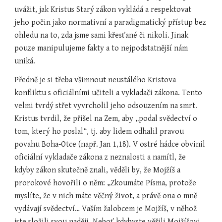
uvážit, jak Kristus Starý zákon vykládá a respektovat 
jeho počin jako normativní a paradigmatický přístup bez 
ohledu na to, zda jsme sami křesťané či nikoli. Jinak 
pouze manipulujeme fakty a to nejpodstatnější nám 
uniká.
Předně je si třeba všimnout neustálého Kristova 
konfliktu s oficiálními učiteli a vykladači zákona. Tento 
velmi tvrdý střet vyvrcholil jeho odsouzením na smrt. 
Kristus tvrdil, že přišel na Zem, aby „podal svědectví o 
tom, který ho poslal“, tj. aby lidem odhalil pravou 
povahu Boha-Otce (např. Jan 1,18). V ostré hádce obvinil 
oficiální vykladače zákona z neznalosti a namítl, že 
kdyby zákon skutečně znali, věděli by, že Mojžíš a 
prorokové hovořili o něm: „Zkoumáte Písma, protože 
myslíte, že v nich máte věčný život, a právě ona o mně 
vydávají svědectví… Vaším žalobcem je Mojžíš, v něhož 
jste složili svou naději. Neboť kdybyste věřili Mojžíšovi, 