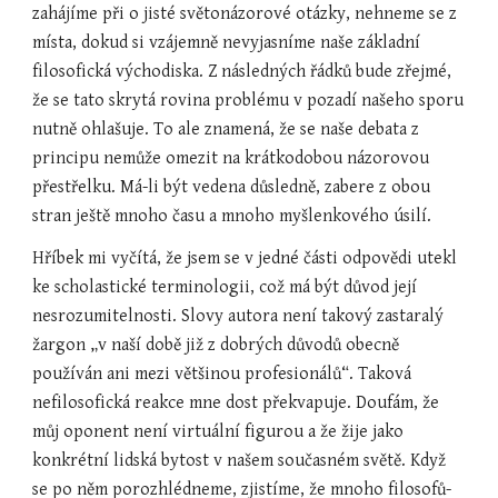
zahájíme při o jisté světonázorové otázky, nehneme se z 
místa, dokud si vzájemně nevyjasníme naše základní 
filosofická východiska. Z následných řádků bude zřejmé, 
že se tato skrytá rovina problému v pozadí našeho sporu 
nutně ohlašuje. To ale znamená, že se naše debata z 
principu nemůže omezit na krátkodobou názorovou 
přestřelku. Má-li být vedena důsledně, zabere z obou 
stran ještě mnoho času a mnoho myšlenkového úsilí.
Hříbek mi vyčítá, že jsem se v jedné části odpovědi utekl 
ke scholastické terminologii, což má být důvod její 
nesrozumitelnosti. Slovy autora není takový zastaralý 
žargon „v naší době již z dobrých důvodů obecně 
používán ani mezi většinou profesionálů“. Taková 
nefilosofická reakce mne dost překvapuje. Doufám, že 
můj oponent není virtuální figurou a že žije jako 
konkrétní lidská bytost v našem současném světě. Když 
se po něm porozhlédneme, zjistíme, že mnoho filosofů-