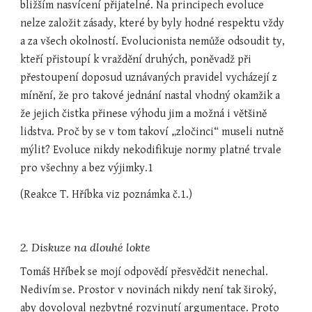
bližším nasvícení přijatelné. Na principech evoluce 
nelze založit zásady, které by byly hodné respektu vždy 
a za všech okolností. Evolucionista nemůže odsoudit ty, 
kteří přistoupí k vraždění druhých, poněvadž při 
přestoupení doposud uznávaných pravidel vycházejí z 
mínění, že pro takové jednání nastal vhodný okamžik a 
že jejich čistka přinese výhodu jim a možná i většině 
lidstva. Proč by se v tom takoví „zločinci“ museli nutně 
mýlit? Evoluce nikdy nekodifikuje normy platné trvale 
pro všechny a bez výjimky.1
(Reakce T. Hříbka viz poznámka č.1.)
2. Diskuze na dlouhé lokte
Tomáš Hříbek se mojí odpovědí přesvědčit nenechal. 
Nedivím se. Prostor v novinách nikdy není tak široký, 
aby dovoloval nezbytné rozvinutí argumentace. Proto 