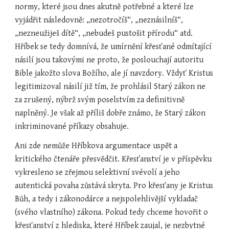
normy, které jsou dnes akutně potřebné a které lze 
vyjádřit následovně: „nezotročíš“, „neznásilníš“, 
„nezneužiješ dítě“, „nebudeš pustošit přírodu“ atd. 
Hříbek se tedy domnívá, že umírnění křesťané odmítající 
násilí jsou takovými ne proto, že poslouchají autoritu 
Bible jakožto slova Božího, ale jí navzdory. Vždyť Kristus 
legitimizoval násilí již tím, že prohlásil Starý zákon ne 
za zrušený, nýbrž svým poselstvím za definitivně 
naplněný. Je však až příliš dobře známo, že Starý zákon 
inkriminované příkazy obsahuje.
Ani zde nemůže Hříbkova argumentace uspět a 
kritického čtenáře přesvědčit. Křesťanství je v příspěvku 
vykresleno se zřejmou selektivní svévolí a jeho 
autentická povaha zůstává skryta. Pro křesťany je Kristus 
Bůh, a tedy i zákonodárce a nejspolehlivější vykladač 
(svého vlastního) zákona. Pokud tedy chceme hovořit o 
křesťanství z hlediska, které Hříbek zaujal, je nezbytné 