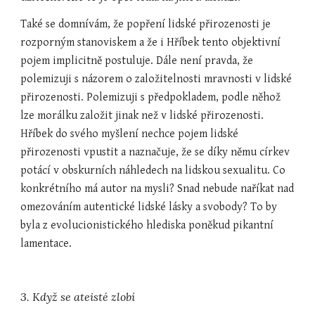
Také se domnívám, že popření lidské přirozenosti je 
rozporným stanoviskem a že i Hříbek tento objektivní 
pojem implicitně postuluje. Dále není pravda, že 
polemizuji s názorem o založitelnosti mravnosti v lidské 
přirozenosti. Polemizuji s předpokladem, podle něhož 
lze morálku založit jinak než v lidské přirozenosti. 
Hříbek do svého myšlení nechce pojem lidské 
přirozenosti vpustit a naznačuje, že se díky němu církev 
potácí v obskurních náhledech na lidskou sexualitu. Co 
konkrétního má autor na mysli? Snad nebude naříkat nad 
omezováním autentické lidské lásky a svobody? To by 
byla z evolucionistického hlediska poněkud pikantní 
lamentace.
3. Když se ateisté zlobí