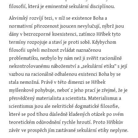
filosofií, která je eminentně sekulární disciplínou.
Akvinský rozvíjí tezi, v níž se existence Boha a 
normativní přirozenost jsoucen nevylučují, nýbrž jsou 
dány v bezrozporné koexistenci, zatímco Hříbek tyto 
termíny rozpojuje a staví je proti sobě. Kdybychom 
filosofii upřeli možnost zvládat naznačenou 
problematiku, nezbylo by nám než ji svěřit racionálně 
nekontrolovanému náboženství a „sekulární etika“ s její 
vazbou na racionálně odhalenou existenci Boha by se 
stala nemožná. Právě v této dimenzi se Hříbek 
myšlenkově pohybuje, neboť z jeho prací je zřejmé, že je 
přesvědčený materialista a scientista. Materialismus a 
scientismus jsou ale nekritické dogmatické filosofie, 
které se pod tíhou důsledně kladených otázek po svém 
teoretickém odůvodnění rychle hroutí. Proto Hříbkův 
závěr ve prospěch jím zastávané sekulární etiky neplyne.