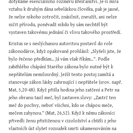
dotýkáme esenciálního rozměru křesťanství. Je-li míra 
vztahu k druhým dána sebeláskou člověka, pak je jasné, 
že nelze nikoho zotročit, znásilnit, zneužít, ani nelze 
ničit přírodu, poněvadž nikdo by sám nechtěl být 
vystaven takovému jednání či vlivu takového prostředí.
Kristus se s neslýchanou autoritou postavil do role 
zákonodárce, když opakovaně prohlásil: „Slyšeli jste, že 
bylo řečeno předkům… Já vám však říkám…“. Podle 
zaběhlého chápání Starého zákona bylo nutné být k 
nepřátelům nemilosrdný. Ježíš tento postoj zamítá a 
stanovuje zákon lásky zahrnující i nepřátele (srov. např. 
Mat, 5,20-48). Když přišla hodina jeho zatčení a Petr na 
jeho obranu tasil meč, byl zastaven slovy: „Zastrč ten 
meč do pochvy, neboť všichni, kdo se chápou meče, 
mečem zahynou.“ (Mat, 26,52). Když k němu zákoníci 
přivedli ženu přistiženou v cizoložství a chtěli z jeho 
vlastních úst slyšet rozsudek smrti ukamenováním na 