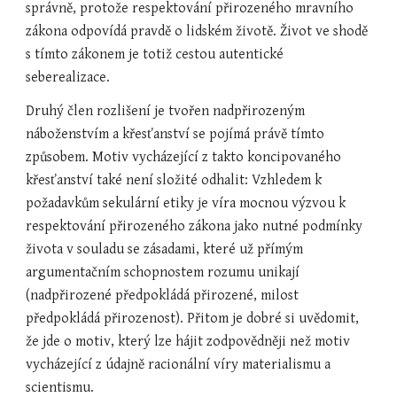
správně, protože respektování přirozeného mravního 
zákona odpovídá pravdě o lidském životě. Život ve shodě 
s tímto zákonem je totiž cestou autentické 
seberealizace.
Druhý člen rozlišení je tvořen nadpřirozeným 
náboženstvím a křesťanství se pojímá právě tímto 
způsobem. Motiv vycházející z takto koncipovaného 
křesťanství také není složité odhalit: Vzhledem k 
požadavkům sekulární etiky je víra mocnou výzvou k 
respektování přirozeného zákona jako nutné podmínky 
života v souladu se zásadami, které už přímým 
argumentačním schopnostem rozumu unikají 
(nadpřirozené předpokládá přirozené, milost 
předpokládá přirozenost). Přitom je dobré si uvědomit, 
že jde o motiv, který lze hájit zodpovědněji než motiv 
vycházející z údajně racionální víry materialismu a 
scientismu.