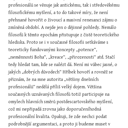
profesionálů se věnuje jak antickému, tak i středověkému 
filosofickému myšlení, a to do takové míry, že není 
přehnané hovořit o živoucí a masivní renesanci zájmu o 
zmíněná období. A nejde jen o dějinné pohledy. Nemálo 
filosofů k těmto epochám přistupuje z čistě teoretického 
hlediska. Proto se i v současné filosofii setkáváme s 
teoreticky fundovanými koncepty „potence“, 
„neměnnosti Boha“, „kreace“, „přirozenosti“ atd. Stačí 
tedy hledat tam, kde se nalézt dá. Není mi vůbec jasné, o 
jakých „dobrých důvodech“ Hříbek hovoří a rovněž se 
přiznám, že na mne autorita „většiny dnešních 
profesionálů“ nedělá příliš velký dojem. Většina 
současných uznávaných filosofů totiž participuje na 
omylech hlavních směrů postdescartovského myšlení, 
což mi nepřipadá zrovna jako doporučeníhodná 
profesionální kvalita. Opakuji, že zde nechci podat 
podrobnější argumentaci, a proto ji budeme muset v 