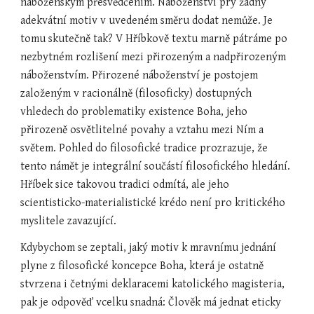
náboženským přesvědčením. Náboženství prý žádný 
adekvátní motiv v uvedeném směru dodat nemůže. Je 
tomu skutečně tak? V Hříbkově textu marně pátráme po 
nezbytném rozlišení mezi přirozeným a nadpřirozeným 
náboženstvím. Přirozené náboženství je postojem 
založeným v racionálně (filosoficky) dostupných 
vhledech do problematiky existence Boha, jeho 
přirozeně osvětlitelné povahy a vztahu mezi Ním a 
světem. Pohled do filosofické tradice prozrazuje, že 
tento námět je integrální součástí filosofického hledání. 
Hříbek sice takovou tradici odmítá, ale jeho 
scientisticko-materialistické krédo není pro kritického 
myslitele zavazující.
Kdybychom se zeptali, jaký motiv k mravnímu jednání 
plyne z filosofické koncepce Boha, která je ostatně 
stvrzena i četnými deklaracemi katolického magisteria, 
pak je odpověď vcelku snadná: Člověk má jednat eticky 