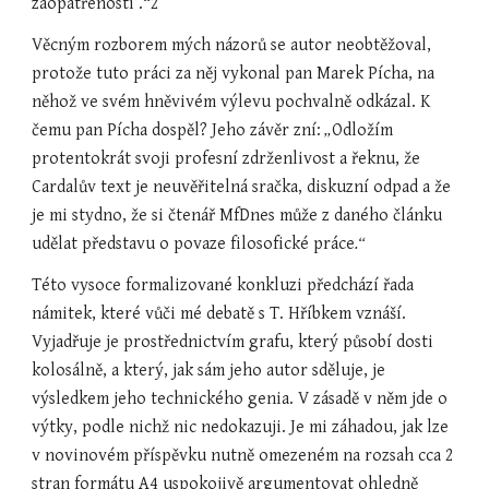
zaopatřenosti‘.
“
2
Věcným rozborem mých názorů se autor neobtěžoval, 
protože tuto práci za něj vykonal pan Marek Pícha, na 
něhož ve svém hněvivém výlevu pochvalně odkázal. K 
čemu pan Pícha dospěl? Jeho závěr zní:
 „
Odložím 
protentokrát svoji profesní zdrženlivost a řeknu, že 
Cardalův text je neuvěřitelná sračka, diskuzní odpad a že 
je mi stydno, že si čtenář MfDnes může z daného článku 
udělat představu o povaze filosofické práce
.“
Této vysoce formalizované konkluzi předchází řada 
námitek, které vůči mé debatě s T. Hříbkem vznáší. 
Vyjadřuje je prostřednictvím grafu, který působí dosti 
kolosálně, a který, jak sám jeho autor sděluje, je 
výsledkem jeho technického genia. V zásadě v něm jde o 
výtky, podle nichž nic nedokazuji. Je mi záhadou, jak lze 
v novinovém příspěvku nutně omezeném na rozsah cca 2 
stran formátu A4 uspokojivě argumentovat ohledně 