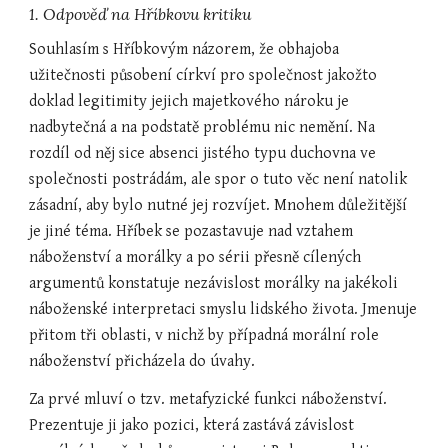
1. Odpověď na Hříbkovu kritiku
Souhlasím s Hříbkovým názorem, že obhajoba 
užitečnosti působení církví pro společnost jakožto 
doklad legitimity jejich majetkového nároku je 
nadbytečná a na podstatě problému nic nemění. Na 
rozdíl od něj sice absenci jistého typu duchovna ve 
společnosti postrádám, ale spor o tuto věc není natolik 
zásadní, aby bylo nutné jej rozvíjet. Mnohem důležitější 
je jiné téma. Hříbek se pozastavuje nad vztahem 
náboženství a morálky a po sérii přesně cílených 
argumentů konstatuje nezávislost morálky na jakékoli 
náboženské interpretaci smyslu lidského života. Jmenuje 
přitom tři oblasti, v nichž by případná morální role 
náboženství přicházela do úvahy.
Za prvé mluví o tzv. metafyzické funkci náboženství. 
Prezentuje ji jako pozici, která zastává závislost 