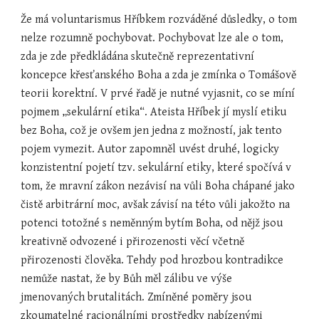
Že má voluntarismus Hříbkem rozváděné důsledky, o tom 
nelze rozumně pochybovat. Pochybovat lze ale o tom, 
zda je zde předkládána skutečně reprezentativní 
koncepce křesťanského Boha a zda je zmínka o Tomášově 
teorii korektní. V prvé řadě je nutné vyjasnit, co se míní 
pojmem „sekulární etika“. Ateista Hříbek jí myslí etiku 
bez Boha, což je ovšem jen jedna z možností, jak tento 
pojem vymezit. Autor zapomněl uvést druhé, logicky 
konzistentní pojetí tzv. sekulární etiky, které spočívá v 
tom, že mravní zákon nezávisí na vůli Boha chápané jako 
čistě arbitrární moc, avšak závisí na této vůli jakožto na 
potenci totožné s neměnným bytím Boha, od nějž jsou 
kreativně odvozené i přirozenosti věcí včetně 
přirozenosti člověka. Tehdy pod hrozbou kontradikce 
nemůže nastat, že by Bůh měl zálibu ve výše 
jmenovaných brutalitách. Zmíněné poměry jsou 
zkoumatelné racionálními prostředky nabízenými 