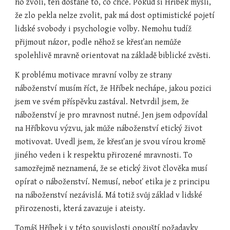
ho zvolí, ten dostane to, co chce. Pokud si Hříbek myslí, 
že zlo pekla nelze zvolit, pak má dost optimistické pojetí 
lidské svobody i psychologie volby. Nemohu tudíž 
přijmout názor, podle něhož se křesťan nemůže 
spolehlivě mravně orientovat na základě biblické zvěsti.
K problému motivace mravní volby ze strany 
náboženství musím říct, že Hříbek nechápe, jakou pozici 
jsem ve svém příspěvku zastával. Netvrdil jsem, že 
náboženství je pro mravnost nutné. Jen jsem odpovídal 
na Hříbkovu výzvu, jak může náboženství etický život 
motivovat. Uvedl jsem, že křesťan je svou vírou kromě 
jiného veden i k respektu přirozené mravnosti. To 
samozřejmě neznamená, že se etický život člověka musí 
opírat o náboženství. Nemusí, neboť etika je z principu 
na náboženství nezávislá. Má totiž svůj základ v lidské 
přirozenosti, která zavazuje i ateisty.
Tomáš Hříbek i v této souvislosti opouští požadavky 