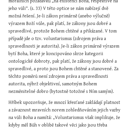
morálních požadavků „na existenci Boha, respektive na 
jeho vůli“. (s. 33) V této optice se nám nabízejí dvě 
možná řešení. Je-li zákon primárně (anebo výlučně) 
výrazem Boží vůle, pak platí, že zákony jsou dobré a 
spravedlivé, protože Bohem chtěné a přikázané. V tom 
případě jde o tzv. voluntarismus (zdrojem práva a 
spravedlnosti je autorita). Je-li zákon primárně výrazem 
bytí Boha, které je koncipováno skrze kategorii 
ontologické dobroty, pak platí, že zákony jsou dobré a 
spravedlivé, a proto jsou Bohem chtěné a stanovené. Za 
těchto poměrů není zdrojem práva a spravedlnosti 
autorita, nýbrž objektivní, samotným Bohem 
nezměnitelné dobro (bytostně totožné s Ním samým).
Hříbek upozorňuje, že mnozí křesťané zakládají platnost 
a závaznost mravních norem zohledňováním jejich vazby 
na vůli Boha a namítá: „Voluntarismus však implikuje, že 
kdyby měl Bůh v oblibě takové věci jako jsou třeba 