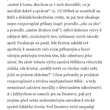
„nutné k tomu, abychom se z nich dozvěděli, co je 
morálně dobré a správné“. (s. 33) Hříbek se soustředí na 
Bibli a dokládá konkrétními citáty, že její text obsahuje 
nejen rozporuplné příkazy (např. pravidlo „oko za oko“ 
a pravidlo „nastav druhou tvář“), nýbrž dokonce výzvy k 
zabíjení dětí, cizoložných žen, vyhlazení cizích národů 
apod. Poukazuje na pasáž, kde Kristus nabádá své 
apoštoly k nenávisti vůči svým příbuzným a hrozí 
věčným pekelným trestem těm, kdo odmítnou jeho 
učení. Na závěr tohoto výčtu zaznívá Hříbkova rétorická 
otázka, zda Kristus „nedělá totéž co všichni vůdci sekt, 
jichž se právem obáváme?“ Cílem polemiky je prokázat 
rozporuplnost a etickou nepřijatelnost Bible - a tedy 
nemožnost založení morálky v křesťanském náboženství. 
A i kdybychom se omezili jen na Desatero, pak prý 
stojíme před velmi nedostatečným návodem k etické 
správě lidského života. Pod Desatero totiž nespadají 