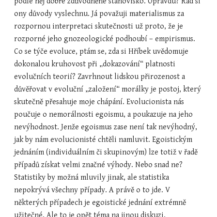
podle něj dobře zdůvodněné stanovisko. Opravdu? Rád si 
ony důvody vyslechnu. Já považuji materialismus za 
rozpornou interpretaci skutečnosti už proto, že je 
rozporné jeho gnozeologické podhoubí – empirismus. 
Co se týče evoluce, ptám se, zda si Hříbek uvědomuje 
dokonalou kruhovost při „dokazování“ platnosti 
evolučních teorií? Zavrhnout lidskou přirozenost a 
důvěřovat v evoluční „založení“ morálky je postoj, který 
skutečně přesahuje moje chápání. Evolucionista nás 
poučuje o nemorálnosti egoismu, a poukazuje na jeho 
nevýhodnost. Jenže egoismus zase není tak nevýhodný, 
jak by nám evolucionisté chtěli namluvit. Egoistickým 
jednáním (individuálním či skupinovým) lze totiž v řadě 
případů získat velmi značné výhody. Nebo snad ne? 
Statistiky by možná mluvily jinak, ale statistika 
nepokrývá všechny případy. A právě o to jde. V 
některých případech je egoistické jednání extrémně 
užitečné. Ale to je opět téma na jinou diskuzi.