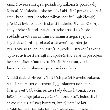
čímž člověka smiřuje s požadavky zákona (s požadavky 
Krista). V důsledku toho se stává aktuální právě uvedená 
implikace: Smrt (rozchod zákon-jednání, Bůh-člověk) 
přestává být poslední instancí lidského života. Zákon je 
tedy překonán (odstranění neschopnosti uvést do 
souladu život s mravními normami a negace jejich 
legalistické interpretace) a zároveň naplněn (je 
realizováno to, co je vlastním důvodem ustavení zákona). 
Tyto souvislosti nemají nic společného s naším postojem 
ke starozákonnímu textu. Nezáleží na tom, zda ho 
bereme jako Bohem inspirovaný či nikoli.
V další části si Hříbek všímá těch pasáží Nového zákona, 
v nichž se mluví o utrpeních, „seslaných Bohem na 
hříšný svět“. Obávám se, že i tady došlo k tomu, co se 
běžně označuje jako „vytržení z kontextu“. Jednotlivé 
sekce Bible mají svůj kontext, který nemůže být 
přehlížen ani tím, kdo biblický zdroj nepovažuje za 