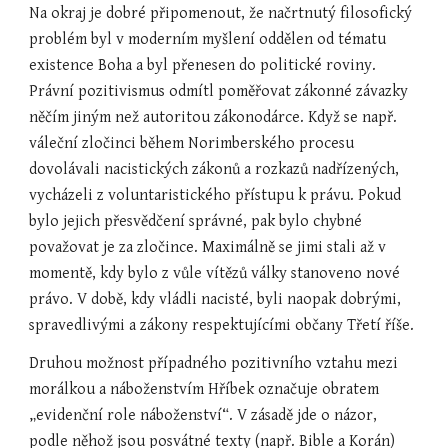
Na okraj je dobré připomenout, že načrtnutý filosofický 
problém byl v moderním myšlení oddělen od tématu 
existence Boha a byl přenesen do politické roviny. 
Právní pozitivismus odmítl poměřovat zákonné závazky 
něčím jiným než autoritou zákonodárce. Když se např. 
váleční zločinci během Norimberského procesu 
dovolávali nacistických zákonů a rozkazů nadřízených, 
vycházeli z voluntaristického přístupu k právu. Pokud 
bylo jejich přesvědčení správné, pak bylo chybné 
považovat je za zločince. Maximálně se jimi stali až v 
momentě, kdy bylo z vůle vítězů války stanoveno nové 
právo. V době, kdy vládli nacisté, byli naopak dobrými, 
spravedlivými a zákony respektujícími občany Třetí říše.
Druhou možnost případného pozitivního vztahu mezi 
morálkou a náboženstvím Hříbek označuje obratem 
„evidenční role náboženství“. V zásadě jde o názor, 
podle něhož jsou posvátné texty (např. Bible a Korán) 