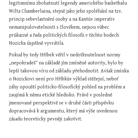
legitimnímu zbohatnutí legendy amerického basketbalu 
Wilta Chamberlaina, stejně jako jeho spoléhání na tzv. 
princip sebevlastnění osoby a na Kantův imperativ 
nemanipulovatelnosti s člověkem, nejsou vůbec 
průkazné a řada politických filosofů v těchto bodech 
Nozicka úspěšně vyvrátila.
Pokud by tedy Hříbek věřil v nedotknutelnost normy 
„nepokradeš“ na základě jím zmíněné autority, bylo by 
lepší takovou víru od základu přehodnotit. Avšak zmínka 
o Nozickovi není pro Hříbkův výklad stěžejní, neboť 
záhy opouští politicko-filosofický pohled na problém a 
zaujímá k němu etické hledisko. Právě v posledně 
jmenované perspektivě se v druhé části příspěvku 
dopracovává k argumentu, který má výše uvedenou 
zásadu teoreticky pevněji zakotvit.