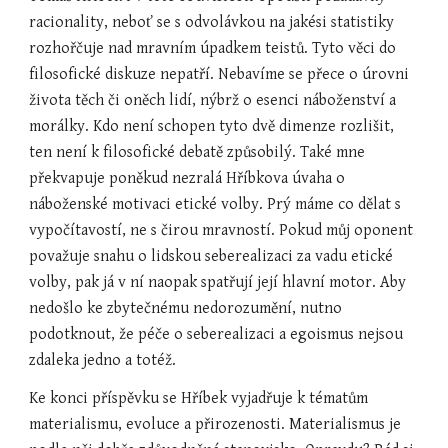
racionality, neboť se s odvolávkou na jakési statistiky 
rozhořčuje nad mravním úpadkem teistů. Tyto věci do 
filosofické diskuze nepatří. Nebavíme se přece o úrovni 
života těch či oněch lidí, nýbrž o esenci náboženství a 
morálky. Kdo není schopen tyto dvě dimenze rozlišit, 
ten není k filosofické debatě způsobilý. Také mne 
překvapuje poněkud nezralá Hříbkova úvaha o 
náboženské motivaci etické volby. Prý máme co dělat s 
vypočítavostí, ne s čirou mravností. Pokud můj oponent 
považuje snahu o lidskou seberealizaci za vadu etické 
volby, pak já v ní naopak spatřují její hlavní motor. Aby 
nedošlo ke zbytečnému nedorozumění, nutno 
podotknout, že péče o seberealizaci a egoismus nejsou 
zdaleka jedno a totéž.
Ke konci příspěvku se Hříbek vyjadřuje k tématům 
materialismu, evoluce a přirozenosti. Materialismus je 