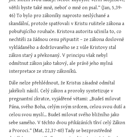
věřili byste také mně, neboť o mně on psal.“ (Jan, 5,39-
46) To bylo pro zákoníky naprosto neslýchané a 
skandální, protože spatřovali v Kristu rušitele zákona a 
pobuřujícího rouhače. Kristova autorita učinila to, co 
nechtěli za žádnou cenu připustit – ze zákona doslovně 
vykládaného a dodržovaného se z vůle Kristovy stal 
zákon starý a překonaný. V principu však nebyl 
odmítnut zákon jako takový, ale právě jeho mylná 
interpretace ze strany zákoníků.
Dále nelze přehlédnout, že Kristus zásadně odmítal 
jakékoli násilí. Celý zákon a proroky syntetizuje v 
pregnantní zkratce, vyjádřené větami: „Budeš milovat 
Pána, svého Boha, celým svým srdcem, celou svou duší a 
celou svou myslí… Budeš milovat svého bližního jako 
sebe samého. V těchto dvou přikázáních tkví celý Zákon 
a Proroci.“ (Mat, 22,37-40) Tady se bezprostředně 