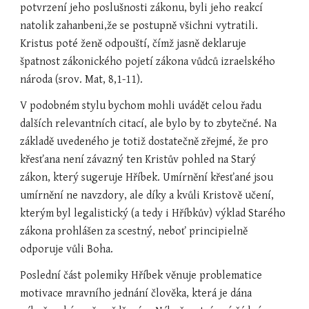
potvrzení jeho poslušnosti zákonu, byli jeho reakcí 
natolik zahanbeni,že se postupně všichni vytratili. 
Kristus poté ženě odpouští, čímž jasně deklaruje 
špatnost zákonického pojetí zákona vůdců izraelského 
národa (srov. Mat, 8,1-11).
V podobném stylu bychom mohli uvádět celou řadu 
dalších relevantních citací, ale bylo by to zbytečné. Na 
základě uvedeného je totiž dostatečně zřejmé, že pro 
křesťana není závazný ten Kristův pohled na Starý 
zákon, který sugeruje Hříbek. Umírnění křesťané jsou 
umírnění ne navzdory, ale díky a kvůli Kristově učení, 
kterým byl legalistický (a tedy i Hříbkův) výklad Starého 
zákona prohlášen za scestný, neboť principielně 
odporuje vůli Boha.
Poslední část polemiky Hříbek věnuje problematice 
motivace mravního jednání člověka, která je dána 