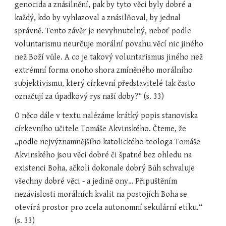
genocida a znásilnění, pak by tyto věci byly dobré a 
každý, kdo by vyhlazoval a znásilňoval, by jednal 
správně. Tento závěr je nevyhnutelný, neboť podle 
voluntarismu neurčuje morální povahu věcí nic jiného 
než Boží vůle. A co je takový voluntarismus jiného než 
extrémní forma onoho shora zmíněného morálního 
subjektivismu, který církevní představitelé tak často 
označují za úpadkový rys naší doby?“ (s. 33)
O něco dále v textu nalézáme krátký popis stanoviska 
církevního učitele Tomáše Akvinského. Čteme, že 
„podle nejvýznamnějšího katolického teologa Tomáše 
Akvinského jsou věci dobré či špatné bez ohledu na 
existenci Boha, ačkoli dokonale dobrý Bůh schvaluje 
všechny dobré věci - a jedině ony… Připuštěním 
nezávislosti morálních kvalit na postojích Boha se 
otevírá prostor pro zcela autonomní sekulární etiku.“ 
(s. 33)