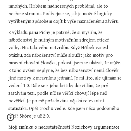
mnohých, Hříbkem nadhozených problémů, ale to 
nechme stranou. Podívejme se, jak je možné logicky 
vytříbeným způsobem dojít k výše naznačenému závěru.
Z výkladu pana Píchy je patrné, že si myslím, že 
náboženství je nutným motivačním zdrojem etické 
volby. Nic takového netvrdím. Když Hříbek vznesl 
otázku, zda náboženství může sloužit jako motiv pro 
mravní chování člověka, pokusil jsem se ukázat, že může. 
Z toho ovšem neplyne, že bez náboženství nemá člověk 
jiné motivy k mravnímu jednání. Je mi líto, ale ujímám se 
vedení 1:0. Dále se z jeho kritiky dozvídám, že prý 
zastávám tezi, podle níž se věřící chovají lépe než 
nevěřící. Je po mě požadována nějaká relevantní 
statistika. Opět trochu vedle. Kde jsem něco podobného 
řekl? Skóre je už 2:0.
Moji zmínku o nedostatečnosti Nozickovy argumentace 