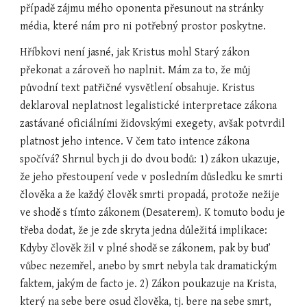
případě zájmu mého oponenta přesunout na stránky 
média, které nám pro ni potřebný prostor poskytne.
Hříbkovi není jasné, jak Kristus mohl Starý zákon 
překonat a zároveň ho naplnit. Mám za to, že můj 
původní text patřičné vysvětlení obsahuje. Kristus 
deklaroval neplatnost legalistické interpretace zákona 
zastávané oficiálními židovskými exegety, avšak potvrdil 
platnost jeho intence. V čem tato intence zákona 
spočívá? Shrnul bych ji do dvou bodů: 1) zákon ukazuje, 
že jeho přestoupení vede v posledním důsledku ke smrti 
člověka a že každý člověk smrti propadá, protože nežije 
ve shodě s tímto zákonem (Desaterem). K tomuto bodu je 
třeba dodat, že je zde skryta jedna důležitá implikace: 
Kdyby člověk žil v plné shodě se zákonem, pak by buď 
vůbec nezemřel, anebo by smrt nebyla tak dramatickým 
faktem, jakým de facto je. 2) Zákon poukazuje na Krista, 
který na sebe bere osud člověka, tj. bere na sebe smrt, 