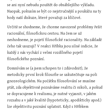
se ani nyní nebudu pouštět do obsáhlejšího výkladu. 
Naopak, pokusím se být co nejstručnější a poukážu na ty 
body naší diskuze, které považuji za klíčové.
Určitě se shodneme, že chceme navozené problémy řešit 
racionální, filosofickou cestou. Na čem se už 
neshodneme, je pojetí filosofické racionality. Na základě 
čeho tak usuzuji? V reakci Hříbka jsou silné indicie, že 
každý z nás vychází z velmi rozdílného pojetí 
filosofického poznání.
Domnívám se (a jsem schopen to i zdůvodnit), že 
metodicky první krok filosofie se uskutečňuje na poli 
gnozeologickém. Na počátku filosofování se musíme 
ptát, zda objektivně poznáváme realitu či nikoli, a pokud 
se dopracujeme k realismu, je nutné vyjasnit, v jakém 
rozsahu a v jaké kvalitě (hypoteticky, apodikticky apod.) 
lze objektivitu poznání uplatnit. Když s Hříbkem 