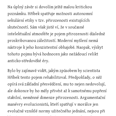
Na úplný závěr si dovolím ještě malou kritickou 
poznámku. Hříbek spatřuje možnosti autonomní 
sekulární etiky v tzv. přirozenosti existujících 
skutečností. Sám však jistě ví, že v současné 
intelektuální atmosféře je pojem přirozenosti důsledně 
proskribovanou záležitostí. Moderní myšlení nemá 
nástroje k jeho konzistentní obhajobě. Naopak, výskyt 
tohoto pojmu bývá hodnocen jako nežádoucí relikt 
anticko-středověké éry.
Bylo by zajímavě vidět, jakým způsobem by scientista 
Hříbek tento pojem rehabilitoval. Předpoklady, o něž 
opírá svá základní přesvědčení, mu to nejen nedovolují, 
ale dokonce by ho měly přivést až k samotnému popření 
stabilní, neměnné dimenze přirozenosti. Argumentační 
manévry evolucionistů, kteří spatřují v morálce jen 
evolučně vzniklé normy užitečného jednání, nejsou při 