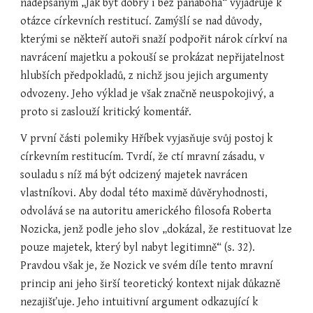
nadepsaným „Jak být dobrý i bez pánaboha“ vyjadřuje k 
otázce církevních restitucí. Zamýšlí se nad důvody, 
kterými se někteří autoři snaží podpořit nárok církví na 
navrácení majetku a pokouší se prokázat nepřijatelnost 
hlubších předpokladů, z nichž jsou jejich argumenty 
odvozeny. Jeho výklad je však značně neuspokojivý, a 
proto si zaslouží kritický komentář.
V první části polemiky Hříbek vyjasňuje svůj postoj k 
církevním restitucím. Tvrdí, že ctí mravní zásadu, v 
souladu s níž má být odcizený majetek navrácen 
vlastníkovi. Aby dodal této maximě důvěryhodnosti, 
odvolává se na autoritu amerického filosofa Roberta 
Nozicka, jenž podle jeho slov „dokázal, že restituovat lze 
pouze majetek, který byl nabyt legitimně“ (s. 32). 
Pravdou však je, že Nozick ve svém díle tento mravní 
princip ani jeho širší teoretický kontext nijak důkazně 
nezajišťuje. Jeho intuitivní argument odkazující k 