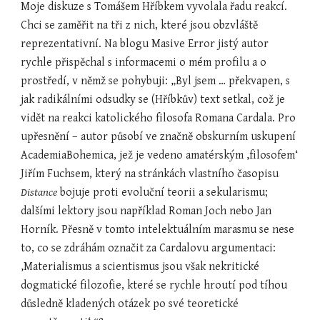
Moje diskuze s Tomášem Hříbkem vyvolala řadu reakcí. 
Chci se zaměřit na tři z nich, které jsou obzvláště 
reprezentativní. Na blogu Masive Error jistý autor 
rychle přispěchal s informacemi o mém profilu a o 
prostředí, v němž se pohybuji: „Byl jsem … překvapen, s 
jak radikálními odsudky se (Hříbkův) text setkal, což je 
vidět na reakci katolického filosofa Romana Cardala. Pro 
upřesnění – autor působí ve značně obskurním uskupení 
AcademiaBohemica, jež je vedeno amatérským ‚filosofem‘ 
Jiřím Fuchsem, který na stránkách vlastního časopisu 
Distance
 bojuje proti evoluční teorii a sekularismu; 
dalšími lektory jsou například Roman Joch nebo Jan 
Horník. Přesně v tomto intelektuálním marasmu se nese 
to, co se zdráhám označit za Cardalovu argumentaci: 
‚Materialismus a scientismus jsou však nekritické 
dogmatické filozofie, které se rychle hroutí pod tíhou 
důsledně kladených otázek po své teoretické 