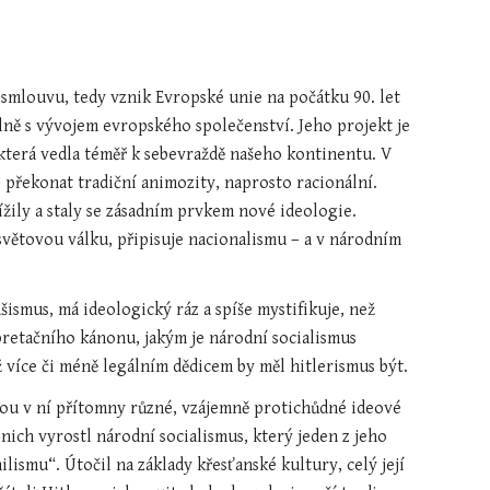
smlouvu, tedy vznik Evropské unie na počátku 90. let 
lně s vývojem evropského společenství. Jeho projekt je 
která vedla téměř k sebevraždě našeho kontinentu. V 
řekonat tradiční animozity, naprosto racionální. 
ily a staly se zásadním prvkem nové ideologie. 
větovou válku, připisuje nacio­nalismu – a v národním 
šismus, má ideologický ráz a spíše mystifikuje, než 
pretačního kánonu, jakým je národní socialismus 
 více či méně legálním dědicem by měl hitlerismus být.
jsou v ní přítomny různé, vzájemně protichůdné ideové 
nich vyrostl národní socialismus, který jeden z jeho 
ismu“. Útočil na základy křesťanské kultury, celý její 