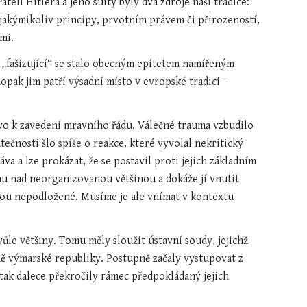
teli Hitlera a jeho suity byly dva zdroje naší tradice: 
jakýmikoliv principy, prvotním právem či přirozeností, 
mi.
í: „fašizující“ se stalo obecným epitetem namířeným 
ak jim patří výsadní místo v evropské tradici – 
vo k zavedení mravního řádu. Válečné trauma vzbudilo 
ečnosti šlo spíše o reakce, které vyvolal nekritický 
a a lze prokázat, že se postavil proti jejich základním 
u nad neorganizovanou většinou a dokáže jí vnutit 
jsou nepodložené. Musíme je ale vnímat v kontextu 
le většiny. Tomu měly sloužit ústavní soudy, jejichž 
ě výmarské republiky. Postupně začaly vystupovat z 
 tak dalece překročily rámec předpokládaný jejich 