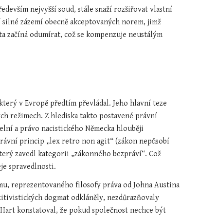
evším nejvyšší soud, stále snaží rozšiřovat vlastní 
í silné zázemí obecně akceptovaných norem, jimž 
ita začíná odumírat, což se kompenzuje neustálým 
erý v Evropě předtím převládal. Jeho hlavní teze 
ných režimech. Z hlediska takto postavené právní 
telní a právo nacistického Německa hlouběji 
rávní princip „lex retro non agit“ (zákon nepůsobí 
terý zavedl kategorii „zákonného bezpráví“. Což 
je spravedlnosti.
mu, reprezentovaného filosofy práva od Johna Austina 
zitivistických dogmat odkláněly, nezdůrazňovaly 
 Hart konstatoval, že pokud společnost nechce být 