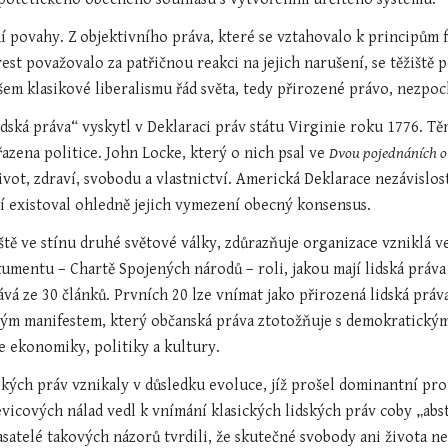
 povahy. Z objektivního práva, které se vztahovalo k principům fu
rest považovalo za patřičnou reakci na jejich narušení, se těžiště
šem klasikové liberalismu řád světa, tedy přirozené právo, nezpo
idská práva“ vyskytl v Deklaraci práv státu Virginie roku 1776. T
azena politice. John Locke, který o nich psal ve 
Dvou pojednáních o
ivot, zdraví, svobodu a vlastnictví. Americká Deklarace nezávislost
tí existoval ohledně jejich vymezení obecný konsensus.
ště ve stínu druhé světové války, zdůrazňuje organizace vzniklá ve
umentu – Chartě Spojených národů – roli, jakou mají lidská práva h
ává ze 30 článků. Prvních 20 lze vnímat jako přirozená lidská práv
ým manifestem, který občanská práva ztotožňuje s demokratickým
se ekonomiky, politiky a kultury.
kých práv vznikaly v důsledku evoluce, jíž prošel dominantní pr
evicových nálad vedl k vnímání klasických lidských práv coby „abst
asatelé takových názorů tvrdili, že skutečné svobody ani života 