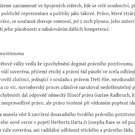
eme zaznamenat ve Spojených státech, kde se celé soudnictví, před
politické reprezentace a politiky jako takové. Právo, které ztrác
rávo, se současně zbavuje omezení, jež z nich plynou. Jeho autor
tí jeho působnosti a nabalováním dalších kompetencí.
pozitivismu
ětové války vedla ke zpochybnění dogmat právního pozitivismu, kt
e vůlí suveréna, přičemž etický a právní řád působí ve zcela odliš
rovští zločinci, jednající v souladu s právem Třetí říše, neodsoudi
Ba co víc, norimberský proces zdánlivě narušoval nedotknutelný p
ochybnosti dal odpověď německý filosof práva Gustaw Radbruch, k
nespravedlivé právo, ale právo tvořené při vědomém popření ide
a musela vést k zavržení dosavadního tvrdého právního pozitivis
Jeho nové verze v pojetí Herberta Harta či Josepha Raze se od po
vůle suveréna, ani radikální odlišnost etického a právního řádu.