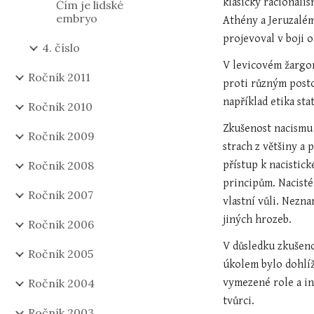
klasický racionalis
Čím je lidské
embryo
Athény a Jeruzalém
projevoval v boji 
4. číslo
V levicovém žargonu
Ročník 2011
proti různým posto
například etika sta
Ročník 2010
Zkušenost nacismu 
Ročník 2009
strach z většiny a 
Ročník 2008
přístup k nacistick
principům. Nacisté
Ročník 2007
vlastní vůli. Nezn
jiných hrozeb.
Ročník 2006
V důsledku zkušeno
Ročník 2005
úkolem bylo dohlíž
Ročník 2004
vymezené role a int
tvůrci.
Ročník 2003