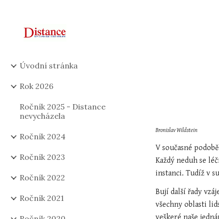
Sk
Úvodní stránka
Rok 2026
Ročník 2025 - Distance
nevycházela
Bronislav Wildstein
Ročník 2024
V současné podobě
Ročník 2023
Každý neduh se léč
instanci. Tudíž v 
Ročník 2022
Bují další řady vzá
Ročník 2021
všechny oblasti li
veškeré naše jednán
Ročník 2020