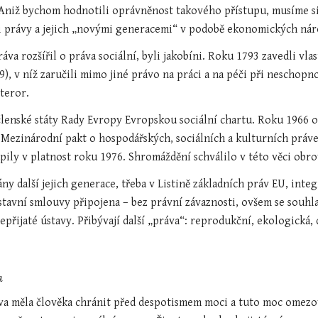
. Aniž bychom hodnotili oprávněnost takového přístupu, musíme si
i právy a jejich „novými generacemi“ v podobě ekonomických nár
ráva rozšířil o práva sociální, byli jakobíni. Roku 1793 zavedli vla
9), v níž zaručili mimo jiné právo na práci a na péči při neschopn
 teror.
členské státy Rady Evropy Evropskou sociální chartu. Roku 1966 
Mezinárodní pakt o hospodářských, sociálních a kulturních práve
pily v platnost roku 1976. Shromáždění schválilo v této věci obr
y další jejich generace, třeba v Listině základních práv EU, inte
ústavní smlouvy připojena – bez právní závaznosti, ovšem se souhla
epřijaté ústavy. Přibývají další „práva“: reprodukční, ekologická, d
a
áva měla člověka chránit před despotismem moci a tuto moc omezov