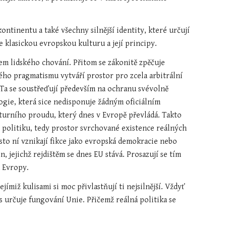
tinentu a také všechny silnější identity, které určují 
je klasickou evropskou kulturu a její principy.
em lidského chování. Přitom se zákonitě zpěčuje 
ho pragmatismu vytváří prostor pro zcela arbitrální 
 Ta se soustřeďují především na ochranu svévolně 
gie, která sice nedisponuje žádným oficiálním 
ulturního proudu, který dnes v Evropě převládá. Takto 
olitiku, tedy prostor svrchované existence reálných 
o ní vznikají fikce jako evropská demokracie nebo 
 jejichž rejdištěm se dnes EU stává. Prosazují se tím 
u Evropy.
ímiž kulisami si moc přivlastňují ti nejsilnější. Vždyť 
 určuje fungování Unie. Přičemž reál­ná politika se 