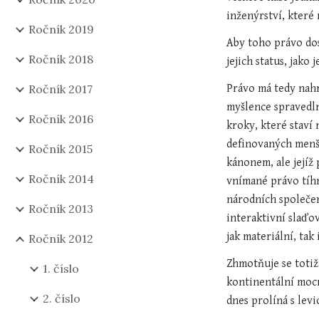
inženýrství, které
Ročník 2019
Aby toho právo dos
Ročník 2018
jejich status, jako
Ročník 2017
Právo má tedy nahr
myšlence spravedln
Ročník 2016
kroky, které staví
definovaných menši
Ročník 2015
kánonem, ale jejíž 
Ročník 2014
vnímané právo tíhn
národních společen
Ročník 2013
interaktivní slaďov
jak materiální, ta
Ročník 2012
Zhmotňuje se totiž,
1. číslo
kontinentální mocno
2. číslo
dnes prolíná s levi