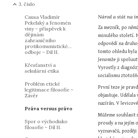
3. číslo
Národ a stát na i
Causa Vladimír
Pekelský a fenomén
Za mezník, po němž
viny – příspěvek k
dějinám
minulého století. 
zahraničního
odpovědí na druhou
protikomunistického
tomto ohledu byla 
odboje – Díl II.
Jenomže ji spoluut
Křesťanství a
Vyrostly z diagnóz
sekulární etika
socialismu ztotožň
Problém etické
První teze je pravd
legitimace filosofie –
Závěr
objasňuje. Udělala
nazírán. V levicov
Práva versus právo
Můžeme souhlasit s
Spor o východisko
proudy a na jejím o
filosofie – Díl II.
vyznavačů, později