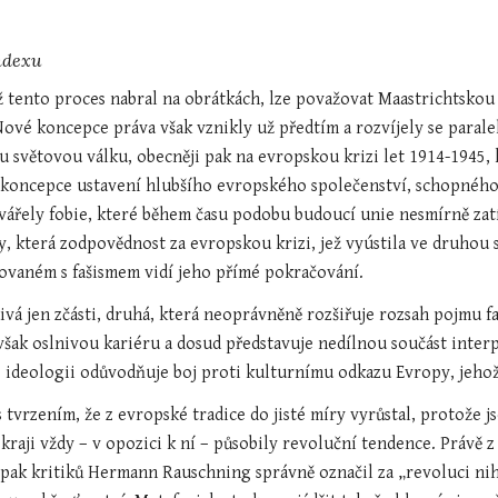
ndexu
 tento proces nabral na obrátkách, lze považovat Maastrichtskou 
Nové koncepce práva však vznikly už předtím a rozvíjely se parale
 světovou válku, obecněji pak na evropskou krizi let 1914-1945, 
koncepce ustavení hlubšího evropského společenství, schopného p
vářely fobie, které během času podobu budoucí unie nesmírně zatíž
y, která zodpovědnost za evropskou krizi, jež vyústila ve druhou s
ovaném s fašismem vidí jeho přímé pokračování.
ivá jen zčásti, druhá, která neoprávněně rozšiřuje rozsah pojmu fa
 však oslnivou ka­riéru a dosud představuje nedílnou součást inter
é ideologii odůvodňuje boj proti kulturnímu odkazu Evropy, jehož
 tvrzením, že z evropské tradice do jisté míry vyrůstal, protože 
kraji vždy – v opozici k ní – působily revoluční tendence. Právě z 
 pak kritiků Hermann Rauschning správně označil za „revoluci nihil