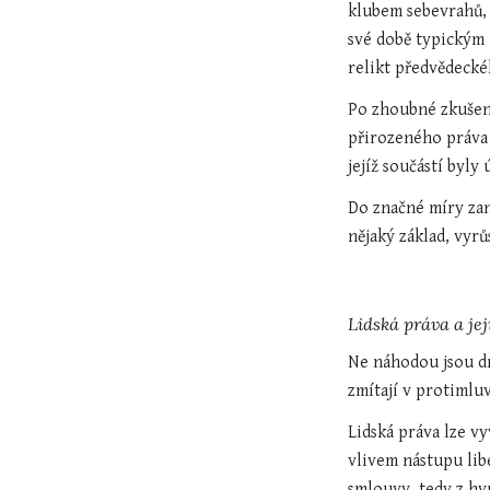
klubem sebevrahů, 
své době typickým 
relikt předvědeck
Po zhoubné zkušeno
přirozeného práva 
jejíž součástí byl
Do značné míry zan
nějaký základ, vyr
Lidská práva a jej
Ne náhodou jsou dn
zmítají v proti­mlu
Lidská práva lze vy
vlivem nástupu lib
smlouvy, tedy z h