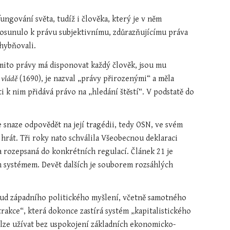
ngování světa, tudíž i člověka, který je v něm 
 posunulo k právu subjektivnímu, zdůrazňujícímu práva 
chybňovali.
ěmito právy má disponovat každý člověk, jsou mu 
 vládě
 (1690), je nazval „právy přirozenými“ a měla 
i k nim přidává právo na „hledání štěstí“. V podstatě do 
 snaze odpovědět na její tragédii, tedy OSN, ve svém 
rát. Tři roky nato schválila Vše­obecnou deklaraci 
a rozepsaná do konkrétních regulací. Článek 21 je 
 systémem. Devět dalších je souborem rozsáhlých 
oud západního politického myšlení, včetně samotného 
rakce“, která dokonce zastírá systém „kapitalistického 
nelze užívat bez uspokojení základních ekonomicko-