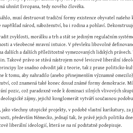
 má uhníst Evropana, tedy nového člověka.
áhlo, musí destruovat tradiční formy existence obyvatel našeho kon
 je například národ, náboženství, ba i rodina a pohlaví. Dekonstruu
adit zvyklosti, morálku a trh a stát se jediným regulačním systém
osti a všeobecné mravní intuice. V převleku libovolně definované
 na dalších a dalších příležitostně vymezovaných lidských právech.
n. Takové právo se stává nástrojem nové levicově liberální ideolo
principy lze snadno odvodit jak z teorie, tak z praxe politicko-k
e k tomu, aby nahradilo (anebo přinejmenším významně omezilo) p
ství, což znamená také konec dosud známé formy demokracie. Míst
ání pozic, což paradoxně vede k dominaci silných vlivových skupin,
k ideo­logické zájmy, jejichž konglomerát vytváří současnou podob
 jako všechny utopické projekty, v podobě vlastní karikatury, za jej
sti, především Německo, jednají tak, že právě jejich politika dnes
cově liberální ideo­logií, která se na ní podstatně podepisuje.