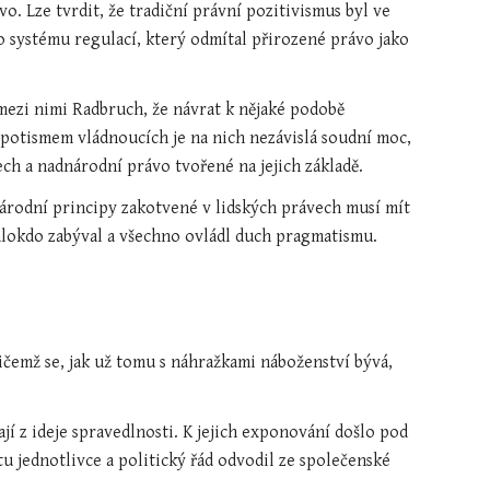
. Lze tvrdit, že tradiční právní pozitivismus byl ve 
systému regulací, který odmítal přirozené právo jako 
ezi nimi Radbruch, že návrat k nějaké podobě 
potismem vládnoucích je na nich nezávislá soudní moc, 
ech a nadnárodní právo tvořené na jejich základě.
árodní principy zakotvené v lidských právech musí mít 
 málokdo zabýval a všechno ovládl duch pragmatismu.
čemž se, jak už tomu s náhražkami náboženství bývá, 
jí z ideje spravedlnosti. K jejich exponování došlo pod 
u jednotlivce a politický řád odvodil ze společenské 