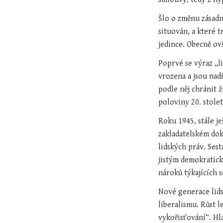
Šlo o změnu zásadní
situován, a které t
jedince. Obecně ov
Poprvé se výraz „l
vrozena a jsou nadř
podle něj chránit ž
poloviny 20. stole
Roku 1945, stále je
zakladatelském dok
lidských práv. Sest
jistým demokratick
nároků týkajících 
Nové generace lids
liberalismu. Růst l
vykořisťování“. Hl