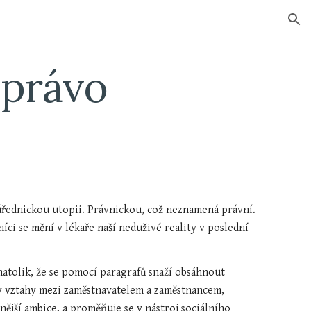
ion
 právo
řednickou utopii. Právnickou, což neznamená právní. 
ci se mění v lékaře naší neduživé reality v poslední 
 natolik, že se pomocí paragrafů snaží obsáhnout 
ny vztahy mezi zaměstnavatelem a zaměstnancem, 
tnější ambice, a proměňuje se v nástroj sociálního 