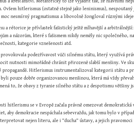
mus a křesťanství. Metaforicky to lze vyjádřit tak, že hlavními nepřá
. Ovšem hitlerismus (ostatně stejně jako leninismus), nespoutaný 
o moc nesmírný pragmatismus a libovolně žongloval různými ideje
 a rétorice je přívlastek fašistický ještě mlhavější a arbitrálnějš
jům a názorům, které s fašismem nikdy neměly nic společného, naop
tečnosti, kategorie vznešenosti atd.
provokovala podezřívavost vůči silnému státu, který využívá prá
pocit nutnosti mimořádně chránit přirozeně slabší menšiny. Ve skut
é propagandě. Hitlerismus instrumentalizoval kategorii státu a práv
 byli pouze dobře organizovanou menšinou, která má vždy převah
amená to, že obavy z tyranie silného státu a z despotismu většiny 
sti hitlerismu se v Evropě začala právně omezovat demokratická vů
et, aby demokracie nespáchala sebevraždu, jak tomu bylo v případ
erpretovat nejen literu, ale i “ducha“ ústavy, a jejich pravomoci