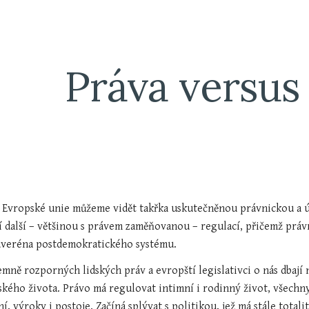
ip to main content
Skip to navigat
Práva versus
 Evropské unie můžeme vidět takřka uskutečněnou právnickou a ú
í další – většinou s právem zaměňovanou – regulací, přičemž právní
suveréna postdemokratického systému.
jemně rozporných lidských práv a evropští legislativci o nás dbají
dského života. Právo má regulovat intimní i rodinný život, všech
í, výroky i postoje. Začíná splývat s politikou, jež má stále totali