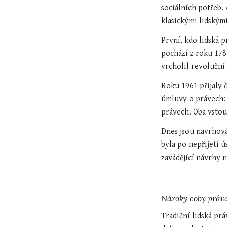
sociál­ních potřeb
klasickými lidským
První, kdo lidská p
pochází z roku 178
vrcholil revoluční
Roku 1961 přijaly 
úmluvy o právech: 
právech. Oba vstou
Dnes jsou navrhován
byla po nepřijetí 
zavádějící návrhy n
Nároky coby práv
Tradiční lidská pr