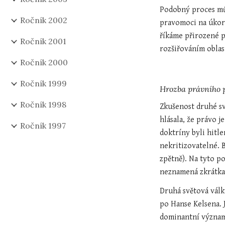
Podobný proces můž
Ročník 2002
pravomoci na úkor 
říkáme přirozené p
Ročník 2001
rozšiřováním oblas
Ročník 2000
Ročník 1999
Hrozba právního 
Ročník 1998
Zkušenost druhé sv
hlásala, že právo j
Ročník 1997
doktríny byli hitle
nekritizovatelné. 
zpětně). Na tyto p
neznamená zkrátka 
Druhá světová válk
po Hanse Kelsena. 
dominantní význam 