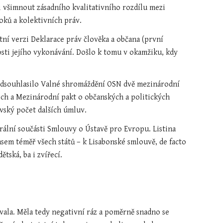
 všimnout zásadního kvalitativního rozdílu mezi 
oků a kolektivních práv.
stní verzi Deklarace práv člověka a občana (první 
osti jejího vykonávání. Došlo k tomu v okamžiku, kdy 
odsouhlasilo Valné shromáždění OSN dvě mezinárodní 
ch a Mezinárodní pakt o občanských a politických 
ovský počet dalších úmluv.
grální součásti Smlouvy o Ústavě pro Evropu. Listina 
sem téměř všech států – k Lisabonské smlouvě, de facto 
ětská, ba i zvířecí.
ala. Měla tedy negativní ráz a poměrně snadno se 