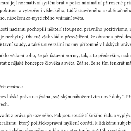
musí její normativní systém brát v potaz minimální přirozené právo
pokusem o vytvoření vědeckého, tudíž uzavřeného a soběstačného 
ého, nábožensko-mystického vnímání světa.
sti nacismu pochopili někteří stoupenci právního pozitivismu, m
je nezbytný. Obecně však vládlo přesvědčení, že obranou před des
y ústavní soudy, a také univerzální normy přítomné v lidských práv
iklo vědomí toho, že jak ústavní normy, tak, a to především, nadn
ůstat z nějaké koncepce člověka a světa. Zdá se, že se tím tenkrát
ich evoluce
es lidská práva nazývána „světským náboženstvím nové doby“. Při
vech.
vodit z práva přirozeného. Pak jsou součástí širšího řádu a vyplýva
eralismu, který politickoprávní myšlení obrátil k lidskému subjekt
ypotetického obecného souhlasu s vytvořením určitého systému.