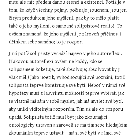
musí ale mít předem danou esenci a existenci. Potíž je v 
tom, že když všechny pojmy, počínaje jsoucnem, jsou jen 
čirým produktem jeho myšlení, pak by to mělo platit 
také o jeho myšlení, o samotné solipsistově realitě. To 
ovšem znamená, že jeho myšlení je zároveň příčinou i 
účinkem sebe samého; to je rozpor.
Jiná potíž solipsisty vychází najevo v jeho autoreflexi. 
(Takovou autoreflexi ovšem ne každý, kdo se 
solipsismem koketuje, také absolvuje; absolvovat by ji 
však měl.) Jako noetik, vyhodnocující své poznání, totiž 
solipsista teprve konstruuje své bytí. Neboť v rámci své 
hypotézy musí z labyrintu možností teprve vybírat, jak 
se vlastně má sám v sobě myslet, jak má myslet své bytí, 
aby unikl viditelným rozporům. Tím už ale do rozporu 
upadá. Solipsista totiž musí být jako zkoumající 
ontologicky ustaven a zároveň se má tím sebe hledajícím 
zkoumáním teprve ustavit – má si své bytí v rámci své 