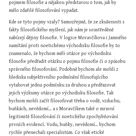
pojmem filosofie a nějakou představou o tom, jak by 
mělo zdařilé filosofování vypadat.
Kde se tyto pojmy vzaly? Samozřejmě, že ze zkušenosti s 
fakty filosofického myšlení, jak nám je soustředěně 
nabízejí dějiny filosofie. V logice Moravčíkova i Jamného 
namítání proti noetickému východisku filosofie by to 
znamenalo, že bychom měli otázce po východisku 
filosofie předřadit otázku o pojmu filosofie či o způsobu 
správného filosofování. Podobně bychom ale mohli z 
hlediska subjektivního podmínění filosofujícího 
vytahovat jednu podmínku za druhou a předřazovat 
jejich výzkumy otázce po východisku filosofie. Tak 
bychom mohli začít filosofovat třeba o vodě, vzduchu, 
buňkách, nevědomí… a s Moravčíkem také o mravní 
legitimitě filosofování či noetického zpochybňování 
prvních evidencí. Vodu, buňky, nevědomí… bychom 
rychle přenechali specialistům. Co však etické 