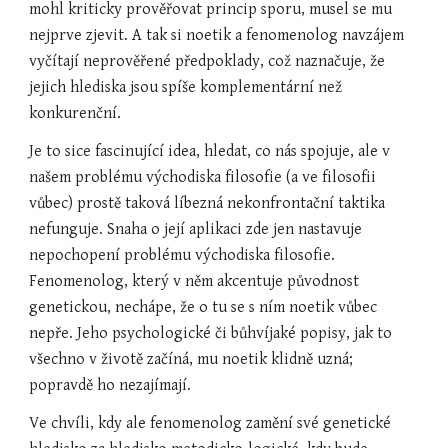
mohl kriticky prověřovat princip sporu, musel se mu 
nejprve zjevit. A tak si noetik a fenomenolog navzájem 
vyčítají neprověřené předpoklady, což naznačuje, že 
jejich hlediska jsou spíše komplementární než 
konkurenční.
Je to sice fascinující idea, hledat, co nás spojuje, ale v 
našem problému východiska filosofie (a ve filosofii 
vůbec) prostě taková líbezná nekonfrontační taktika 
nefunguje. Snaha o její aplikaci zde jen nastavuje 
nepochopení problému východiska filosofie. 
Fenomenolog, který v něm akcentuje původnost 
genetickou, nechápe, že o tu se s ním noetik vůbec 
nepře. Jeho psychologické či bůhvíjaké popisy, jak to 
všechno v životě začíná, mu noetik klidně uzná; 
popravdě ho nezajímají.
Ve chvíli, kdy ale fenomenolog zamění své genetické 