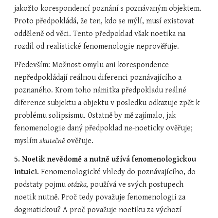
jakožto korespondencí poznání s poznávaným objektem. 
Proto předpokládá, že ten, kdo se mýlí, musí existovat 
odděleně od věci. Tento předpoklad však noetika na 
rozdíl od realistické fenomenologie neprověřuje.
Především: Možnost omylu ani korespondence 
nepředpokládají reálnou diferenci poznávajícího a 
poznaného. Krom toho námitka předpokladu reálné 
diference subjektu a objektu v posledku odkazuje zpět k 
problému solipsismu. Ostatně by mě zajímalo, jak 
fenomenologie daný předpoklad ne-noeticky ověřuje; 
myslím 
skutečně
 ověřuje.
5. Noetik nevědomě a nutně užívá fenomenologickou 
intuici. 
Fenomenologické vhledy do poznávajícího, do 
podstaty pojmu 
otázka,
 používá ve svých postupech 
noetik nutně. Proč tedy považuje fenomenologii za 
dogmatickou? A proč považuje noetiku za výchozí 