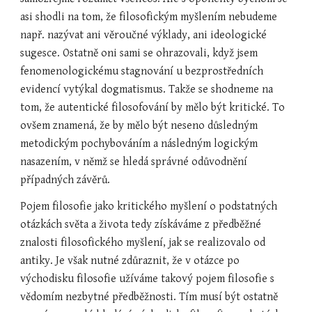
asi shodli na tom, že filosofickým myšlením nebudeme 
např. nazývat ani věroučné výklady, ani ideologické 
sugesce. Ostatně oni sami se ohrazovali, když jsem 
fenomenologickému stagnování u bezprostředních 
evidencí vytýkal dogmatismus. Takže se shodneme na 
tom, že autentické filosofování by mělo být kritické. To 
ovšem znamená, že by mělo být neseno důsledným 
metodickým pochybováním a následným logickým 
nasazením, v němž se hledá správné odůvodnění 
případných závěrů.
Pojem filosofie jako kritického myšlení o podstatných 
otázkách světa a života tedy získáváme z předběžné 
znalosti filosofického myšlení, jak se realizovalo od 
antiky. Je však nutné zdůraznit, že v otázce po 
východisku filosofie užíváme takový pojem filosofie s 
vědomím nezbytné předběžnosti. Tím musí být ostatně 