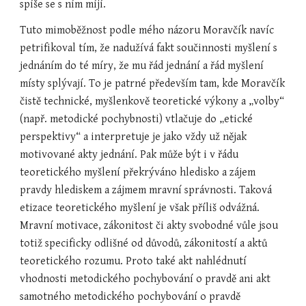
spíše se s ním míjí.
Tuto mimoběžnost podle mého názoru Moravčík navíc 
petrifikoval tím, že nadužívá fakt součinnosti myšlení s 
jednáním do té míry, že mu řád jednání a řád myšlení 
místy splývají. To je patrné především tam, kde Moravčík 
čistě technické, myšlenkově teoretické výkony a „volby“ 
(např. metodické pochybnosti) vtlačuje do „etické 
perspektivy“ a interpretuje je jako vždy už nějak 
motivované akty jednání. Pak může být i v řádu 
teoretického myšlení překrýváno hledisko a zájem 
pravdy hlediskem a zájmem mravní správnosti. Taková 
etizace teoretického myšlení je však příliš odvážná. 
Mravní motivace, zákonitost či akty svobodné vůle jsou 
totiž specificky odlišné od důvodů, zákonitostí a aktů 
teoretického rozumu. Proto také akt nahlédnutí 
vhodnosti metodického pochybování o pravdě ani akt 
samotného metodického pochybování o pravdě 