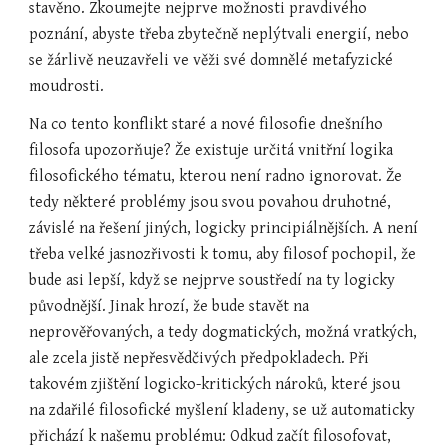
stavěno. Zkoumejte nejprve možnosti pravdivého 
poznání, abyste třeba zbytečně neplýtvali energií, nebo 
se žárlivě neuzavřeli ve věži své domnělé metafyzické 
moudrosti.
Na co tento konflikt staré a nové filosofie dnešního 
filosofa upozorňuje? Že existuje určitá vnitřní logika 
filosofického tématu, kterou není radno ignorovat. Že 
tedy některé problémy jsou svou povahou druhotné, 
závislé na řešení jiných, logicky principiálnějších. A není 
třeba velké jasnozřivosti k tomu, aby filosof pochopil, že 
bude asi lepší, když se nejprve soustředí na ty logicky 
původnější. Jinak hrozí, že bude stavět na 
neprověřovaných, a tedy dogmatických, možná vratkých, 
ale zcela jistě nepřesvědčivých předpokladech. Při 
takovém zjištění logicko-kritických nároků, které jsou 
na zdařilé filosofické myšlení kladeny, se už automaticky 
přichází k našemu problému: Odkud začít filosofovat, 