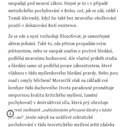
nespadají pod mravní zákon. Stejné je to i v případě 
metodického pochybování o Bohu, což, jak se zdá, věděl i 
Tomáš Akvinský, když ho také bez mravního okolkování 
použil v dokazování Boží existence.
Že se zde a nyní rozhoduji filosofovat, je samozřejmě 
aktem jednání. Také to, zda přitom propadám svým 
ješitnostem, nebo se naopak snažím o poctivé hledání, 
podléhá mravnímu hodnocení. Ale vlastní průběh studia 
a hledání samo už podléhá pouze zákonitostem, které 
vládnou v řádu myšlenkového hledání pravdy. Nebo jsou 
snad i omyly hříchem? Moravčík však na základě své 
konfuze řádů duchovního života paradoxně proměňuje 
nespornou kvalitu kritického myšlení, (umění 
pochybovat) v destruktivní sílu, která prý ohrožuje 
mravní osobnost „
nahlodáváním přirozené důvěry v lidské 
poznání“.
 Jenže návyk na uvážlivé sokratické 
pochybování v řádu teoretického myšlení ještě zdaleka 