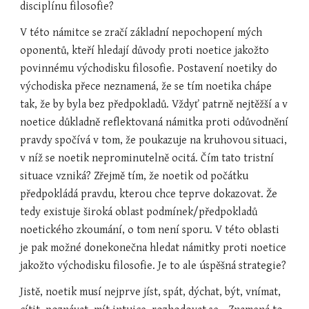
disciplínu filosofie?
V této námitce se zračí základní nepochopení mých 
oponentů, kteří hledají důvody proti noetice jakožto 
povinnému východisku filosofie. Postavení noetiky do 
východiska přece neznamená, že se tím noetika chápe 
tak, že by byla bez předpokladů. Vždyť patrně nejtěžší a v 
noetice důkladně reflektovaná námitka proti odůvodnění 
pravdy spočívá v tom, že poukazuje na kruhovou situaci, 
v níž se noetik neprominutelně ocitá. Čím tato tristní 
situace vzniká? Zřejmě tím, že noetik od počátku 
předpokládá pravdu, kterou chce teprve dokazovat. Že 
tedy existuje široká oblast podmínek/předpokladů 
noetického zkoumání, o tom není sporu. V této oblasti 
je pak možné donekonečna hledat námitky proti noetice 
jakožto východisku filosofie. Je to ale úspěšná strategie?
Jistě, noetik musí nejprve jíst, spát, dýchat, být, vnímat, 