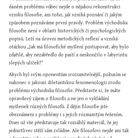
daném problému vůbec nejde o nějakou rekonstrukci 
vzniku filosofie, ani toho, jak vzniká poznání či jakým 
způsobem poznáváme první pravdy. Problém východiska 
filosofie není v oblasti historických či psychologických 
popisů. Leží na úrovni metodických reflexí a vzniká 
otázkou „Jak má filosofické myšlení postupovat, aby bylo 
zdařilé, aby nezabředlo do pastí a neskončilo v labyrintu 
slepých uliček?“
Abych byl svým oponentům srozumitelnější, pokusím se 
nakonec o jakousi diletantskou fenomenologii zrodu 
problému východiska filosofie. Představte si, že máte 
opravdový zájem o filosofii a ne jen o vykládání 
myšlenek různých filosofů. Z dějin filosofie jste 
obeznámeni s problémy i s jejich rozmanitým řešením. 
Dnes už vše představuje tak rozsáhlý materiál, že jej 
jednotlivec stěží sám zvládne. Ale filosofovi nejde ani tak 