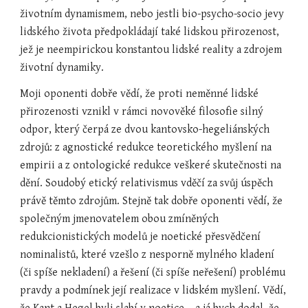
životním dynamismem, nebo jestli bio-psycho-socio jevy 
lidského života předpokládají také lidskou přirozenost, 
jež je neempirickou konstantou lidské reality a zdrojem 
životní dynamiky.
Moji oponenti dobře vědí, že proti neměnné lidské 
přirozenosti vznikl v rámci novověké filosofie silný 
odpor, který čerpá ze dvou kantovsko-hegeliánských 
zdrojů: z agnostické redukce teoretického myšlení na 
empirii a z ontologické redukce veškeré skutečnosti na 
dění. Soudobý etický relativismus vděčí za svůj úspěch 
právě těmto zdrojům. Stejně tak dobře oponenti vědí, že 
společným jmenovatelem obou zmíněných 
redukcionistických modelů je noetické přesvědčení 
nominalistů, které vzešlo z nesporně mylného kladení 
(či spíše nekladení) a řešení (či spíše neřešení) problému 
pravdy a podmínek její realizace v lidském myšlení. Vědí, 