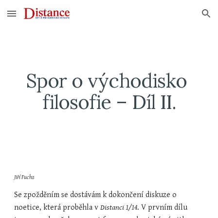
Skip to main content
Skip to navigation
Spor o východisko 
filosofie – Díl II.
Jiří Fuchs
Se zpožděním se dostávám k dokončení diskuze o 
noetice, která proběhla v 
Distanci 1/14
. V prvním dílu 