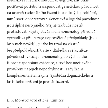
hledisko za hledisko metodicko-logické, kdy bude 
pociťovat potřebu transponovat genetickou původnost 
na úroveň racionálního řazení filosofických problémů, 
musí noetik protestovat. Genetická a logická původnost 
jsou úplně něco jiného. Stejně tak bude noetik 
protestovat, když zjistí, že mu fenomenolog při volbě 
východiska předhazuje neprověřené předpoklady (jako 
by o nich nevěděl, či jako by trval na vlastní 
bezpředpokladnosti), a že v důsledku své konfuze 
původností vnucuje fenomenolog do východiska 
filosofie spontánní evidence, a trvá bez noetického 
prověření na jejich nepochybnosti. Tady žádná 
komplementarita nekyne. Symbióza dogmatického a 
kritického myšlení je prostě iluzorní.
II. K Moravčíkově etické námitce