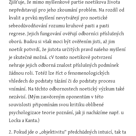
Zjišťuje, že mimo myšlenkové partie noetikova života 
nepředstavují pro jeho zkoumání problém. Na rozdíl od 
kvalit a prvků myšlení nevytvářejí pro noetické 
sebeodůvodňování rozumu kruhové pasti a pasti 
regrese. Jejich fungování ověřují odborníci příslušných 
oborů. Budou si však moci být ověřením jisti, až jim 
noetik potvrdí, že jistota určitých pravd našeho myšlení 
je skutečně možná. cV tomto noetikově potvrzení 
nehraje jejich odborná znalost příslušných podmínek 
žádnou roli. Totéž lze říct o fenomenologických 
vhledech do podstaty tázání či do podstaty procesu 
vnímání. Na těchto odbornostech noetický výzkum také 
nezávisí. (Mým zasvěceným oponentům v této 
souvislosti připomínám svou kritiku oblíbené 
psychologizace teorie poznání, jak ji nacházíme např. u 
Locka a Kanta.)
2. Pokud jde o „objektivitu“ předchůdných intuicí, tak ta 