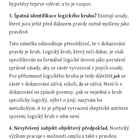
hypotézy teprve vybrat; a to je rozpor.
3. Špatná identifikace logického kruhu? 
Existují soudy, 
které jsou ještě před důkazem pravdy nutně myšleny jako 
pravdivé.
Tato námitka odůvodňuje přesvědčení, že v dokazování 
pravdy je kruh. Logický kruh, který ničí důkaz, je však 
specifikován na formálně logické úrovni jako porušení 
správné zásady, aby se závěr vyvozoval z jiných soudů. 
Pro přítomnost logického kruhu je tedy důležité,
jak
 se 
závěr v dokazování užívá, nikoli, 
že 
se užívá. Není-li v 
dokazování na způsob premisy, pak se nejedná o kruh 
specificky logický, nýbrž o jiný; nazývám ho 
metodickým. A to je případ vyvracení skeptické antiteze 
sporem; logický kruh v něm není.
4. Nevyřešený subjekt-objektový předpoklad. 
Noetický 
výzkum pracuje s možností omylu a také s pravdou 