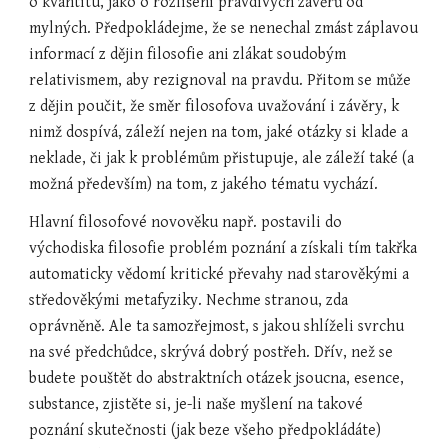
o kvantitu, jako o rozlišení pravdivých závěrů od 
mylných. Předpokládejme, že se nenechal zmást záplavou 
informací z dějin filosofie ani zlákat soudobým 
relativismem, aby rezignoval na pravdu. Přitom se může 
z dějin poučit, že směr filosofova uvažování i závěry, k 
nimž dospívá, záleží nejen na tom, jaké otázky si klade a 
neklade, či jak k problémům přistupuje, ale záleží také (a 
možná především) na tom, z jakého tématu vychází.
Hlavní filosofové novověku např. postavili do 
východiska filosofie problém poznání a získali tím takřka 
automaticky vědomí kritické převahy nad starověkými a 
středověkými metafyziky. Nechme stranou, zda 
oprávněně. Ale ta samozřejmost, s jakou shlíželi svrchu 
na své předchůdce, skrývá dobrý postřeh. Dřív, než se 
budete pouštět do abstraktních otázek jsoucna, esence, 
substance, zjistěte si, je-li naše myšlení na takové 
poznání skutečnosti (jak beze všeho předpokládáte) 