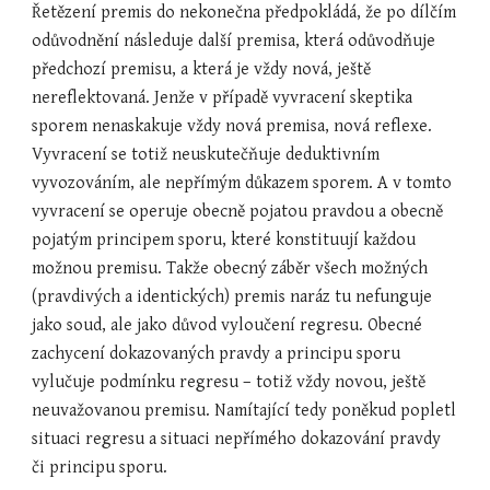
Řetězení premis do nekonečna předpokládá, že po dílčím 
odůvodnění následuje další premisa, která odůvodňuje 
předchozí premisu, a která je vždy nová, ještě 
nereflektovaná. Jenže v případě vyvracení skeptika 
sporem nenaskakuje vždy nová premisa, nová reflexe. 
Vyvracení se totiž neuskutečňuje deduktivním 
vyvozováním, ale nepřímým důkazem sporem. A v tomto 
vyvracení se operuje obecně pojatou pravdou a obecně 
pojatým principem sporu, které konstituují každou 
možnou premisu. Takže obecný záběr všech možných 
(pravdivých a identických) premis naráz tu nefunguje 
jako soud, ale jako důvod vyloučení regresu. Obecné 
zachycení dokazovaných pravdy a principu sporu 
vylučuje podmínku regresu – totiž vždy novou, ještě 
neuvažovanou premisu. Namítající tedy poněkud popletl 
situaci regresu a situaci nepřímého dokazování pravdy 
či principu sporu.