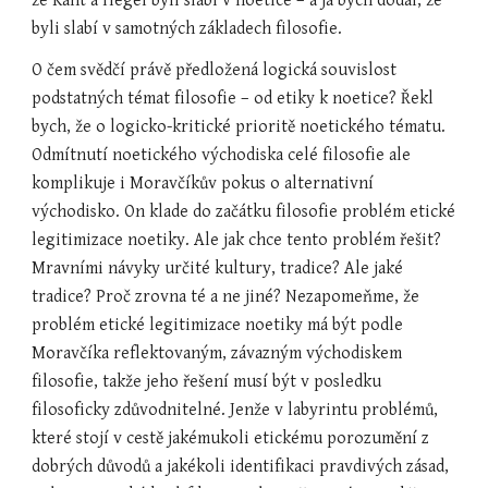
že Kant a Hegel byli slabí v noetice – a já bych dodal, že 
byli slabí v samotných základech filosofie.
O čem svědčí právě předložená logická souvislost 
podstatných témat filosofie – od etiky k noetice? Řekl 
bych, že o logicko-kritické prioritě noetického tématu. 
Odmítnutí noetického východiska celé filosofie ale 
komplikuje i Moravčíkův pokus o alternativní 
východisko. On klade do začátku filosofie problém etické 
legitimizace noetiky. Ale jak chce tento problém řešit? 
Mravními návyky určité kultury, tradice? Ale jaké 
tradice? Proč zrovna té a ne jiné? Nezapomeňme, že 
problém etické legitimizace noetiky má být podle 
Moravčíka reflektovaným, závazným východiskem 
filosofie, takže jeho řešení musí být v posledku 
filosoficky zdůvodnitelné. Jenže v labyrintu problémů, 
které stojí v cestě jakémukoli etickému porozumění z 
dobrých důvodů a jakékoli identifikaci pravdivých zásad, 