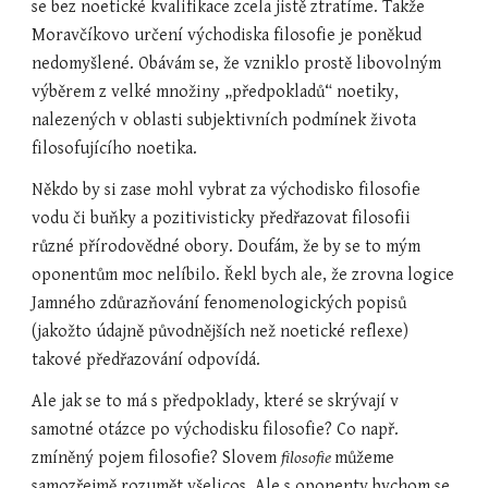
se bez noetické kvalifikace zcela jistě ztratíme. Takže 
Moravčíkovo určení východiska filosofie je poněkud 
nedomyšlené. Obávám se, že vzniklo prostě libovolným 
výběrem z velké množiny „předpokladů“ noetiky, 
nalezených v oblasti subjektivních podmínek života 
filosofujícího noetika.
Někdo by si zase mohl vybrat za východisko filosofie 
vodu či buňky a pozitivisticky předřazovat filosofii 
různé přírodovědné obory. Doufám, že by se to mým 
oponentům moc nelíbilo. Řekl bych ale, že zrovna logice 
Jamného zdůrazňování fenomenologických popisů 
(jakožto údajně původnějších než noetické reflexe) 
takové předřazování odpovídá.
Ale jak se to má s předpoklady, které se skrývají v 
samotné otázce po východisku filosofie? Co např. 
zmíněný pojem filosofie? Slovem 
filosofie 
můžeme 
samozřejmě rozumět všelicos. Ale s oponenty bychom se 