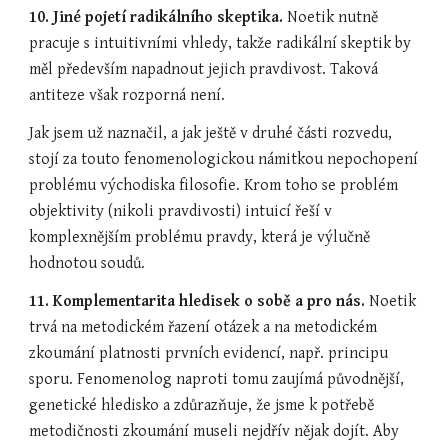
10. Jiné pojetí radikálního skeptika. 
Noetik nutně 
pracuje s intuitivními vhledy, takže radikální skeptik by 
měl především napadnout jejich pravdivost. Taková 
antiteze však rozporná není.
Jak jsem už naznačil, a jak ještě v druhé části rozvedu, 
stojí za touto fenomenologickou námitkou nepochopení 
problému východiska filosofie. Krom toho se problém 
objektivity (nikoli pravdivosti) intuicí řeší v 
komplexnějším problému pravdy, která je výlučně 
hodnotou soudů.
11. Komplementarita hledisek o sobě a pro nás. 
Noetik 
trvá na metodickém řazení otázek a na metodickém 
zkoumání platnosti prvních evidencí, např. principu 
sporu. Fenomenolog naproti tomu zaujímá původnější, 
genetické hledisko a zdůrazňuje, že jsme k potřebě 
metodičnosti zkoumání museli nejdřív nějak dojít. Aby 