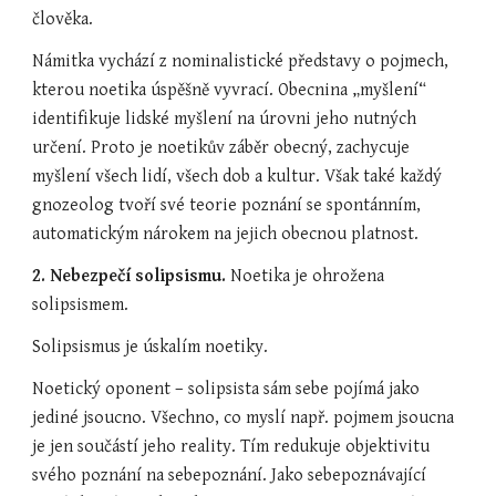
člověka.
Námitka vychází z nominalistické představy o pojmech, 
kterou noetika úspěšně vyvrací. Obecnina „myšlení“ 
identifikuje lidské myšlení na úrovni jeho nutných 
určení. Proto je noetikův záběr obecný, zachycuje 
myšlení všech lidí, všech dob a kultur. Však také každý 
gnozeolog tvoří své teorie poznání se spontánním, 
automatickým nárokem na jejich obecnou platnost.
2. Nebezpečí solipsismu. 
Noetika je ohrožena 
solipsismem.
Solipsismus je úskalím noetiky.
Noetický oponent – solipsista sám sebe pojímá jako 
jediné jsoucno. Všechno, co myslí např. pojmem jsoucna 
je jen součástí jeho reality. Tím redukuje objektivitu 
svého poznání na sebepoznání. Jako sebepoznávající 