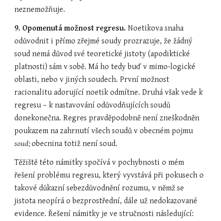
neznemožňuje.
9. Opomenutá možnost regresu. 
Noetikova snaha 
odůvodnit i přímo zřejmé soudy prozrazuje, že žádný 
soud nemá důvod své teoretické jistoty (apodiktické 
platnosti) sám v sobě. Má ho tedy buď v mimo-logické 
oblasti, nebo v jiných soudech. První možnost 
racionalitu adorující noetik odmítne. Druhá však vede k 
regresu – k nastavování odůvodňujících soudů 
donekonečna. Regres pravděpodobně není zneškodněn 
poukazem na zahrnutí všech soudů v obecném pojmu 
soud; 
obecnina totiž není soud.
Těžiště této námitky spočívá v pochybnosti o mém 
řešení problému regresu, který vyvstává při pokusech o 
takové důkazní sebezdůvodnění rozumu, v němž se 
jistota neopírá o bezprostřední, dále už nedokazované 
evidence. Řešení námitky je ve stručnosti následující: 