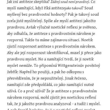
Jak zní antiteze skeptika? 
Žádný soud není pravdivý
. Co 
myslí namítající, když říká antiteze
jako taková
? Soud 
myšlený bez pravdivostní hodnoty? Pak je takový soud 
zcela jistě myslitelný. Spíše ale myslí antitezi jakožto 
pravdivou. Avšak výlučně noetické reflexi je svěřeno, 
aby odhalila, že antiteze s pravdivostním nárokem je 
rozporná. Takže tu máme zajímavou situaci. Noetik 
zjistil rozpornost antiteze s pravdivostním nárokem. 
Aby ale její rozpornost identifikoval, musel ji přece jako 
pravdivou myslet. No a namítající tvrdí, že ji noetik 
myslet nemůže. To připomíná Wittgensteinův pověstný 
žebřík: Napřed ho použiji, a pak ho odkopnu s 
přesvědčením, že je nepoužitelný. Jinak řečeno, 
namítající zde předpokládá, co jako namítající nutně 
užívá. Co a proč užívá? Že je antiteze s pravdivostním 
nárokem rozporná, mohl zjistit jen noetickou reflexí 
tak, že ji jakožto pravdivou analyzoval - a tudíž i myslel. 