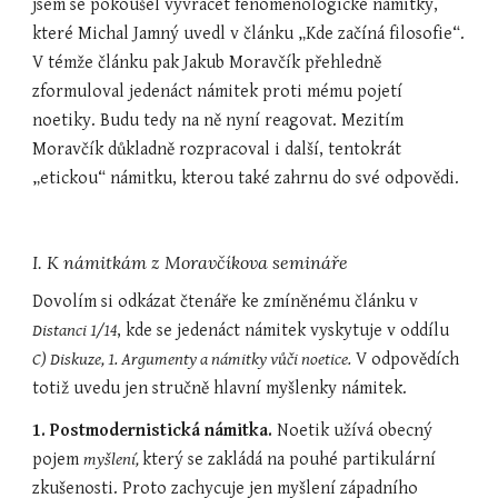
jsem se pokoušel vyvracet fenomenologické námitky, 
které Michal Jamný uvedl v článku „Kde začíná filosofie“. 
V témže článku pak Jakub Moravčík přehledně 
zformuloval jedenáct námitek proti mému pojetí 
noetiky. Budu tedy na ně nyní reagovat. Mezitím 
Moravčík důkladně rozpracoval i další, tentokrát 
„etickou“ námitku, kterou také zahrnu do své odpovědi.
I. K námitkám z Moravčíkova semináře
Dovolím si odkázat čtenáře ke zmíněnému článku v 
Distanci 1/14
, kde se jedenáct námitek vyskytuje v oddílu
C) Diskuze, 1. Argumenty a námitky vůči noetice.
 V odpovědích 
totiž uvedu jen stručně hlavní myšlenky námitek.
1. Postmodernistická námitka.
 Noetik užívá obecný 
pojem 
myšlení, 
který se zakládá na pouhé partikulární 
zkušenosti. Proto zachycuje jen myšlení západního 