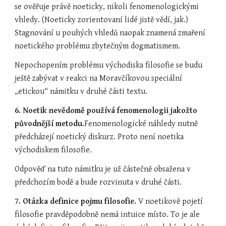
se ověřuje právě noeticky, nikoli fenomenologickými 
vhledy. (Noeticky zorientovaní lidé jistě vědí, jak.) 
Stagnování u pouhých vhledů naopak znamená zmaření 
noetického problému zbytečným dogmatismem.
Nepochopením problému východiska filosofie se budu 
ještě zabývat v reakci na Moravčíkovou speciální 
„etickou“ námitku v druhé části textu.
6. Noetik nevědomě používá fenomenologii jakožto 
původnější metodu.
Fenomenologické náhledy nutně 
předcházejí noetický diskurz. Proto není noetika 
východiskem filosofie.
Odpověď na tuto námitku je už částečně obsažena v 
předchozím bodě a bude rozvinuta v druhé části.
7. Otázka definice pojmu filosofie. 
V noetikově pojetí 
filosofie pravděpodobně nemá intuice místo. To je ale 