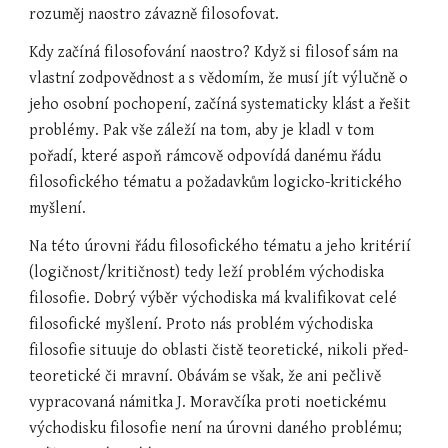
rozuměj naostro závazně filosofovat.
Kdy začíná filosofování naostro? Když si filosof sám na 
vlastní zodpovědnost a s vědomím, že musí jít výlučně o 
jeho osobní pochopení, začíná systematicky klást a řešit 
problémy. Pak vše záleží na tom, aby je kladl v tom 
pořadí, které aspoň rámcově odpovídá danému řádu 
filosofického tématu a požadavkům logicko-kritického 
myšlení.
Na této úrovni řádu filosofického tématu a jeho kritérií 
(logičnost/kritičnost) tedy leží problém východiska 
filosofie. Dobrý výběr východiska má kvalifikovat celé 
filosofické myšlení. Proto nás problém východiska 
filosofie situuje do oblasti čistě teoretické, nikoli před-
teoretické či mravní. Obávám se však, že ani pečlivě 
vypracovaná námitka J. Moravčíka proti noetickému 
východisku filosofie není na úrovni daného problému; 