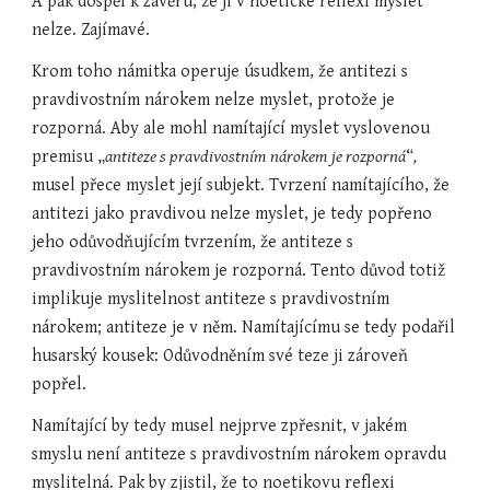
A pak dospěl k závěru, že ji v noetické reflexi myslet 
nelze. Zajímavé.
Krom toho námitka operuje úsudkem, že antitezi s 
pravdivostním nárokem nelze myslet, protože je 
rozporná. Aby ale mohl namítající myslet vyslovenou 
premisu „
antiteze s pravdivostním nárokem je rozporná
“
,
musel přece myslet její subjekt. Tvrzení namítajícího, že 
antitezi jako pravdivou nelze myslet, je tedy popřeno 
jeho odůvodňujícím tvrzením, že antiteze s 
pravdivostním nárokem je rozporná. Tento důvod totiž 
implikuje myslitelnost antiteze s pravdivostním 
nárokem; antiteze je v něm. Namítajícímu se tedy podařil 
husarský kousek: Odůvodněním své teze ji zároveň 
popřel.
Namítající by tedy musel nejprve zpřesnit, v jakém 
smyslu není antiteze s pravdivostním nárokem opravdu 
myslitelná. Pak by zjistil, že to noetikovu reflexi 