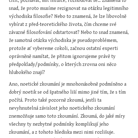
cítit, poznávat, mít intuice, rozhodovat se… Znamená to 
snad, že proto musíme rezignovat na otázku legitimního 
východiska filosofie? Nebo to znamená, že lze libovolně 
vybírat z před-teoretického života, čím chceme své 
závazné filosofování odstartovat? Nebo to snad znamená, 
že samotná otázka východiska je pseudoproblémem, 
protože ať vybereme cokoli, začnou ostatní experti 
oprávněně namítat, že přitom ignorujeme právě ty 
předpoklady/podmínky, o kterých zrovna oni něco 
hlubokého znají?
Ano, noetické zkoumání je mnohonásobně podmíněno a 
dobrý noetik se od špatného liší mimo jiné tím, že s tím 
počítá. Proto také pozorně zkoumá, jestli ta 
nevyhnutelná závislost jeho noetického zkoumání 
znemožňuje samo toto zkoumání. Zkoumá, do jaké míry 
všechny ty nezbytné podmínky komplikují jeho 
zkoumání, a z tohoto hlediska mezi nimi rozlišuje. 