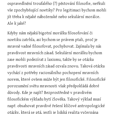
ospravedlnění troufalého (?) pěstování filosofie, neřkuli 
vše zpochybňující noetiky? Pro legitimaci bychom mohli 
jít třeba k nějaké náboženské nebo sekulární morálce. 
Ale k jaké?
Kdyby nám nějaká bigotní morálka filosofování či 
noetiku zatrhla, asi bychom se právem ptali, proč je 
mravně vadné filosofovat, pochybovat. Zajímala by nás 
pravdivost mravních zásad. Sekulární morálku bychom 
zase mohli podezírat z laxismu, takže by se otázka 
pravdivosti mravních zásad ozvala znovu. Taková otázka 
vychází z potřeby racionálního pochopení mravních 
norem, které ovšem může být jen filosofické. Filosofické 
porozumění světu mravnosti však předpokládá dobré 
důvody. Kde je najít? Bezprostředně v pravdivém 
filosofickém výkladu bytí člověka. Takový výklad musí 
např. obsahovat pravdivé řešení klíčové antropologické 
otázky, která se ptá, jestli je lidská realita vyčerpána 