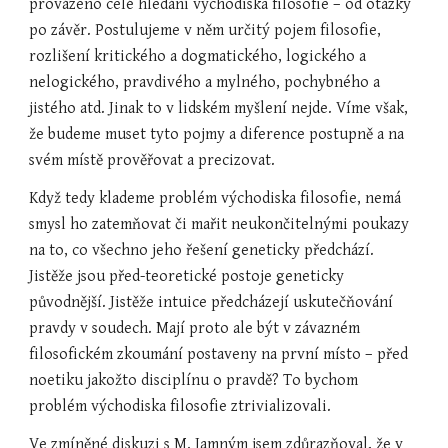
provázeno celé hledání východiska filosofie – od otázky 
po závěr. Postulujeme v něm určitý pojem filosofie, 
rozlišení kritického a dogmatického, logického a 
nelogického, pravdivého a mylného, pochybného a 
jistého atd. Jinak to v lidském myšlení nejde. Víme však, 
že budeme muset tyto pojmy a diference postupně a na 
svém místě prověřovat a precizovat.
Když tedy klademe problém východiska filosofie, nemá 
smysl ho zatemňovat či mařit neukončitelnými poukazy 
na to, co všechno jeho řešení geneticky předchází. 
Jistěže jsou před-teoretické postoje geneticky 
původnější. Jistěže intuice předcházejí uskutečňování 
pravdy v soudech. Mají proto ale být v závazném 
filosofickém zkoumání postaveny na první místo – před 
noetiku jakožto disciplínu o pravdě? To bychom 
problém východiska filosofie ztrivializovali.
Ve zmíněné diskuzi s M. Jamným jsem zdůrazňoval, že v 