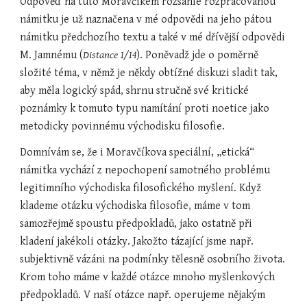
Odpověď na tuto Moravčíkem rozsáhle rozpracovanou 
námitku je už naznačena v mé odpovědi na jeho pátou 
námitku předchozího textu a také v mé dřívější odpovědi 
M. Jamnému (
Distance 1/14
). Poněvadž jde o poměrně 
složité téma, v němž je někdy obtížné diskuzi sladit tak, 
aby měla logický spád, shrnu stručně své kritické 
poznámky k tomuto typu namítání proti noetice jako 
metodicky povinnému východisku filosofie.
Domnívám se, že i Moravčíkova speciální, „etická“ 
námitka vychází z nepochopení samotného problému 
legitimního východiska filosofického myšlení. Když 
klademe otázku východiska filosofie, máme v tom 
samozřejmě spoustu předpokladů, jako ostatně při 
kladení jakékoli otázky. Jakožto tázající jsme např. 
subjektivně vázáni na podmínky tělesně osobního života. 
Krom toho máme v každé otázce mnoho myšlenkových 
předpokladů. V naší otázce např. operujeme nějakým 