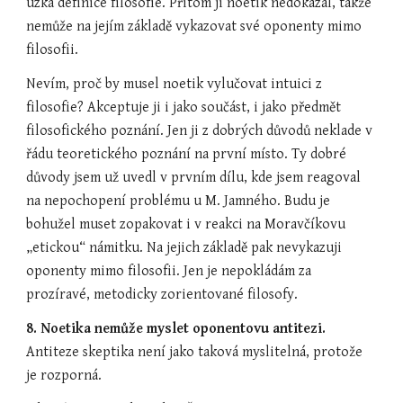
úzká definice filosofie. Přitom ji noetik nedokázal, takže 
nemůže na jejím základě vykazovat své oponenty mimo 
filosofii.
Nevím, proč by musel noetik vylučovat intuici z 
filosofie? Akceptuje ji i jako součást, i jako předmět 
filosofického poznání. Jen ji z dobrých důvodů neklade v 
řádu teoretického poznání na první místo. Ty dobré 
důvody jsem už uvedl v prvním dílu, kde jsem reagoval 
na nepochopení problému u M. Jamného. Budu je 
bohužel muset zopakovat i v reakci na Moravčíkovu 
„etickou“ námitku. Na jejich základě pak nevykazuji 
oponenty mimo filosofii. Jen je nepokládám za 
prozíravé, metodicky zorientované filosofy.
8. Noetika nemůže myslet oponentovu antitezi. 
Antiteze skeptika není jako taková myslitelná, protože 
je rozporná.