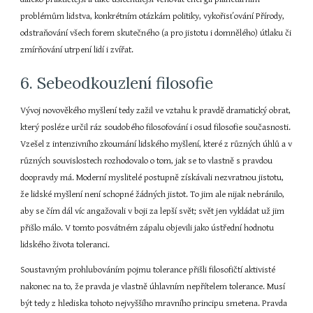
problémům lidstva, konkrétním otázkám politiky, vykořisťování Přírody, 
odstraňování všech forem skutečného (a pro jistotu i domnělého) útlaku či 
zmírňování utrpení lidí i zvířat.
6. Sebeodkouzlení filosofie
Vývoj novověkého myšlení tedy zažil ve vztahu k pravdě dramatický obrat, 
který posléze určil ráz soudobého filosofování i osud filosofie současnosti. 
Vzešel z intenzivního zkoumání lidského myšlení, které z různých úhlů a v 
různých souvislostech rozhodovalo o tom, jak se to vlastně s pravdou 
doopravdy má. Moderní myslitelé postupně získávali nezvratnou jistotu, 
že lidské myšlení není schopné žádných jistot. To jim ale nijak nebránilo, 
aby se čím dál víc angažovali v boji za lepší svět; svět jen vykládat už jim 
přišlo málo. V tomto posvátném zápalu objevili jako ústřední hodnotu 
lidského života toleranci.
Soustavným prohlubováním pojmu tolerance přišli filosofičtí aktivisté 
nakonec na to, že pravda je vlastně úhlavním nepřítelem tolerance. Musí 
být tedy z hlediska tohoto nejvyššího mravního principu smetena. Pravda 