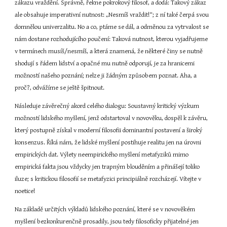
zákazu vraždění. Správně, řekne pokrokový filosof, a dodá: Takový zákaz 
ale obsahuje imperativní nutnost: „Nesmíš vraždit!“; z ní také čerpá svou 
domnělou univerzalitu. No a co, ptáme se dál, a odměnou za vytrvalost se 
nám dostane rozhodujícího poučení: Taková nutnost, kterou vyjadřujeme 
v termínech musíš/nesmíš, a která znamená, že některé činy se nutně 
shodují s řádem lidství a opačné mu nutně odporují, je za hranicemi 
možností našeho poznání; nelze ji žádným způsobem poznat. Aha, a 
proč?, odvážíme se ještě špitnout.
Následuje závěrečný akord celého dialogu: Soustavný kritický výzkum 
možností lidského myšlení, jenž odstartoval v novověku, dospěl k závěru, 
který postupně získal v moderní filosofii dominantní postavení a široký 
konsenzus. Říká nám, že lidské myšlení postihuje realitu jen na úrovni 
empirických dat. Výlety neempirického myšlení metafyziků mimo 
empirická fakta jsou vždycky jen trapným blouděním a přinášejí toliko 
iluze; s kritickou filosofií se metafyzici principiálně rozcházejí. Vítejte v 
noetice!
Na základě určitých výkladů lidského poznání, které se v novověkém 
myšlení bezkonkurenčně prosadily, jsou tedy filosoficky přijatelné jen 