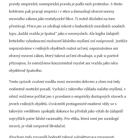
pravdy empirické; neempirická pravda je podle nich protimluv. S tímto 
kritériem pak pracují empirici i v etice a demaskují obecné normy 
mravního zákona jako metafyzické fikce. Ti méně důslední na tom 
přestávají. Přece jen se zdráhají mluvit o hodnotících morálních soudech 
typu „každá vražda je špatná“ jako o nesmyslech. Ale logika (údajně) 
kritického vyhodnocení možností lidského myšlení zní neúprosně. Jestliže 
nepoznáváme v reálných objektech nutná určení, nepoznáváme ani 
obecný mravní zákon, který taková určení obsahuje, a pak si poctivě 
přiznejme, že nemůžeme konzistentně myslet ani vraždu jako něco 
objektivně špatného.
Tento způsob zrušení rozdílu mezi mravním dobrem a zlem má tedy 
evidentně noetické pozadí. Vychází z takového výkladu našeho myšlení, v 
němž můžeme počítat jen s pravdami o empiricky dostupných stavech a 
jevech reálných objektů. Osvícenští protagonisté moderní vědy se s 
takovým verdiktem spokojili; dokonce ho přivítali jako výtah do (údajně) 
nejvyšších pater lidské racionality. Pro etiku, která není jen sociologií 
mravů, je však nesporně likvidační.
Abychom tedy rozuměli hodnotě takové subjektivizace mravnosti, 