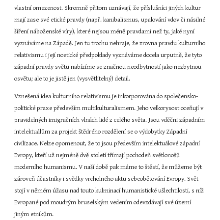
vlastní omezenost. Skromně přitom uznávají, že příslušníci jiných kultur 
mají zase své etické pravdy (např. kanibalismus, upalování vdov či násilné 
šíření náboženské víry), které nejsou méně pravdami než ty, jaké nyní 
vyznáváme na Západě. Jen tu trochu nehraje, že zrovna pravdu kulturního 
relativismu i její noetické předpoklady vyznáváme docela urputně, že tyto 
západní pravdy světu nabízíme se značnou neodbytností jako nezbytnou 
osvětu; ale to je jistě jen (vysvětlitelný) detail.
Vznešená idea kulturního relativismu je inkorporována do společensko-
politické praxe především multikulturalismem. Jeho velkorysost oceňují v 
pravidelných imigračních vlnách lidé z celého světa. Jsou vděčni západním 
intelektuálům za projekt štědrého rozdělení se o výdobytky Západní 
civilizace. Nelze opomenout, že to jsou především intelektuálové západní 
Evropy, kteří už nejméně dvě století třímají pochodeň světlonošů 
moderního humanismu. V naší době pak máme to štěstí, že můžeme být 
zároveň účastníky i svědky vrcholného aktu sebeobětování Evropy. Svět 
stojí v němém úžasu nad touto kulminací humanistické ušlechtilosti, s níž 
Evropané pod moudrým bruselským vedením odevzdávají své území 
jiným etnikům.