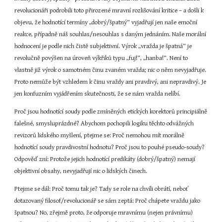
revolucionáři podrobili toto přirozené mravní rozlišování kritice – a došli k 
objevu, že hodnotící termíny „dobrý/špatný“ vyjadřují jen naše emoční 
reakce, případně náš souhlas/nesouhlas s daným jednáním. Naše morální 
hodnocení je podle nich čistě subjektivní. Výrok „vražda je špatná“ je 
revolučně povýšen na úroveň výkřiků typu „fuj!“, „hanba!“. Není to 
vlastně již výrok o samotném činu zvaném vražda; nic o něm nevyjadřuje. 
Proto nemůže být vzhledem k činu vraždy ani pravdivý, ani nepravdivý. Je 
jen konfuzním vyjádřením skutečnosti, že se nám vražda nelíbí.
Proč jsou hodnotící soudy podle zmíněných etických korektorů principiálně 
falešné, smysluprázdné? Abychom pochopili logiku těchto odvážných 
revizorů lidského myšlení, ptejme se: Proč nemohou mít morálně 
hodnotící soudy pravdivostní hodnotu? Proč jsou to pouhé pseudo-soudy? 
Odpověď zní: Protože jejich hodnotící predikáty (dobrý/špatný) nemají 
objektivní obsahy, nevyjadřují nic o lidských činech.
Ptejme se dál: Proč tomu tak je? Tady se role na chvíli obrátí, neboť 
dotazovaný filosof/revolucionář se sám zeptá: Proč chápete vraždu jako 
špatnou? No, zřejmě proto, že odporuje mravnímu (nejen právnímu) 