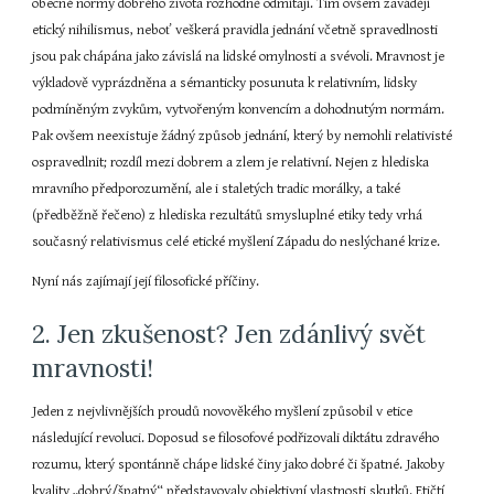
obecné normy dobrého života rozhodně odmítají. Tím ovšem zavádějí 
etický nihilismus, neboť veškerá pravidla jednání včetně spravedlnosti 
jsou pak chápána jako závislá na lidské omylnosti a svévoli. Mravnost je 
výkladově vyprázdněna a sémanticky posunuta k relativním, lidsky 
podmíněným zvykům, vytvořeným konvencím a dohodnutým normám. 
Pak ovšem neexistuje žádný způsob jednání, který by nemohli relativisté 
ospravedlnit; rozdíl mezi dobrem a zlem je relativní. Nejen z hlediska 
mravního předporozumění, ale i staletých tradic morálky, a také 
(předběžně řečeno) z hlediska rezultátů smysluplné etiky tedy vrhá 
současný relativismus celé etické myšlení Západu do neslýchané krize.
Nyní nás zajímají její filosofické příčiny.
2. Jen zkušenost? Jen zdánlivý svět 
mravnosti!
Jeden z nejvlivnějších proudů novověkého myšlení způsobil v etice 
následující revoluci. Doposud se filosofové podřizovali diktátu zdravého 
rozumu, který spontánně chápe lidské činy jako dobré či špatné. Jakoby 
kvality „dobrý/špatný“ představovaly objektivní vlastnosti skutků. Etičtí 