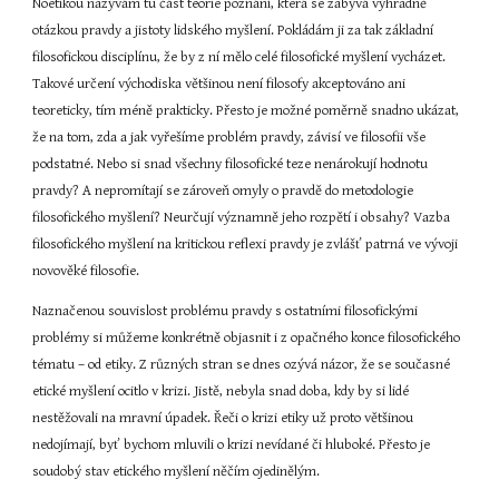
Noetikou nazývám tu část teorie poznání, která se zabývá výhradně 
otázkou pravdy a jistoty lidského myšlení. Pokládám ji za tak základní 
filosofickou disciplínu, že by z ní mělo celé filosofické myšlení vycházet. 
Takové určení východiska většinou není filosofy akceptováno ani 
teoreticky, tím méně prakticky. Přesto je možné poměrně snadno ukázat, 
že na tom, zda a jak vyřešíme problém pravdy, závisí ve filosofii vše 
podstatné. Nebo si snad všechny filosofické teze nenárokují hodnotu 
pravdy? A nepromítají se zároveň omyly o pravdě do metodologie 
filosofického myšlení? Neurčují významně jeho rozpětí i obsahy? Vazba 
filosofického myšlení na kritickou reflexi pravdy je zvlášť patrná ve vývoji 
novověké filosofie.
Naznačenou souvislost problému pravdy s ostatními filosofickými 
problémy si můžeme konkrétně objasnit i z opačného konce filosofického 
tématu – od etiky. Z různých stran se dnes ozývá názor, že se současné 
etické myšlení ocitlo v krizi. Jistě, nebyla snad doba, kdy by si lidé 
nestěžovali na mravní úpadek. Řeči o krizi etiky už proto většinou 
nedojímají, byť bychom mluvili o krizi nevídané či hluboké. Přesto je 
soudobý stav etického myšlení něčím ojedinělým.