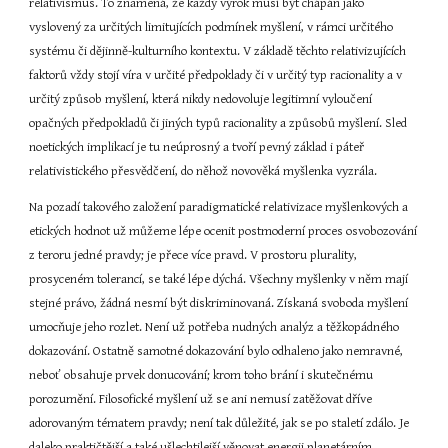
relativismus. To znamená, že každý výrok musí být chápán jako 
vyslovený za určitých limitujících podmínek myšlení, v rámci určitého 
systému či dějinně-kulturního kontextu. V základě těchto relativizujících 
faktorů vždy stojí víra v určité předpoklady či v určitý typ racionality a v 
určitý způsob myšlení, která nikdy nedovoluje legitimní vyloučení 
opačných předpokladů či jiných typů racionality a způsobů myšlení. Sled 
noetických implikací je tu neúprosný a tvoří pevný základ i páteř 
relativistického přesvědčení, do něhož novověká myšlenka vyzrála.
Na pozadí takového založení paradigmatické relativizace myšlenkových a 
etických hodnot už můžeme lépe ocenit postmoderní proces osvobozování 
z teroru jedné pravdy; je přece více pravd. V prostoru plurality, 
prosyceném tolerancí, se také lépe dýchá. Všechny myšlenky v něm mají 
stejné právo, žádná nesmí být diskriminovaná. Získaná svoboda myšlení 
umocňuje jeho rozlet. Není už potřeba nudných analýz a těžkopádného 
dokazování. Ostatně samotné dokazování bylo odhaleno jako nemravné, 
neboť obsahuje prvek donucování; krom toho brání i skutečnému 
porozumění. Filosofické myšlení už se ani nemusí zatěžovat dříve 
adorovaným tématem pravdy; není tak důležité, jak se po staletí zdálo. Je 
daleko praktičtější a také ušlechtilejší věnovat energii planetárním 