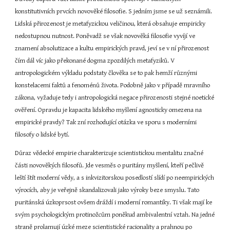
konstitutivních prvcích novověké filosofie. S jedním jsme se už seznámili. 
Lidská přirozenost je metafyzickou veličinou, která obsahuje empiricky 
nedostupnou nutnost. Poněvadž se však novověká filosofie vyvíjí ve 
znamení absolutizace a kultu empirických pravd, jeví se v ní přirozenost 
čím dál víc jako překonané dogma zpozdilých metafyziků. V 
antropologickém výkladu podstaty člověka se to pak hemží různými 
konstelacemi faktů a fenoménů života. Podobně jako v případě mravního 
zákona, vyžaduje tedy i antropologická negace přirozenosti stejné noetické 
ověření. Opravdu je kapacita lidského myšlení agnosticky omezena na 
empirické pravdy? Tak zní rozhodující otázka ve sporu s moderními 
filosofy o lidské bytí.
Důraz vědecké empirie charakterizuje scientistickou mentalitu značné 
části novověkých filosofů. Jde vesměs o puritány myšlení, kteří pečlivě 
leští štít moderní vědy, a s inkvizitorskou posedlostí slídí po neempirických 
výrocích, aby je veřejně skandalizovali jako výroky beze smyslu. Tato 
puritánská úzkoprsost ovšem dráždí i moderní romantiky. Ti však mají ke 
svým psychologickým protinožcům poněkud ambivalentní vztah. Na jedné 
straně prolamují úzké meze scientistické racionality a prahnou po 