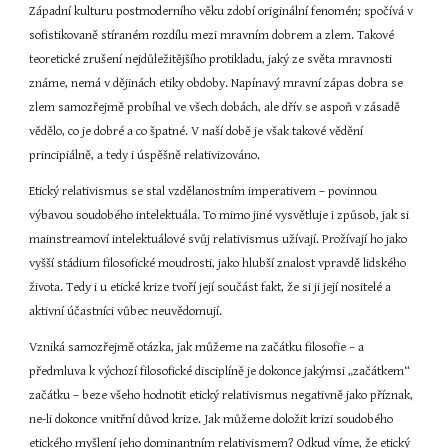
Západní kulturu postmoderního věku zdobí originální fenomén; spočívá v 
sofistikovaně stíraném rozdílu mezi mravním dobrem a zlem. Takové 
teoretické zrušení nejdůležitějšího protikladu, jaký ze světa mravnosti 
známe, nemá v dějinách etiky obdoby. Napínavý mravní zápas dobra se 
zlem samozřejmě probíhal ve všech dobách, ale dřív se aspoň v zásadě 
vědělo, co je dobré a co špatné. V naší době je však takové vědění 
principiálně, a tedy i úspěšně relativizováno.
Etický relativismus se stal vzdělanostním imperativem – povinnou 
výbavou soudobého intelektuála. To mimo jiné vysvětluje i způsob, jak si 
mainstreamoví intelektuálové svůj relativismus užívají. Prožívají ho jako 
vyšší stádium filosofické moudrosti, jako hlubší znalost vpravdě lidského 
života. Tedy i u etické krize tvoří její součást fakt, že si ji její nositelé a 
aktivní účastníci vůbec neuvědomují.
Vzniká samozřejmě otázka, jak můžeme na začátku filosofie – a 
předmluva k výchozí filosofické disciplíně je dokonce jakýmsi „začátkem“ 
začátku – beze všeho hodnotit etický relativismus negativně jako příznak, 
ne-li dokonce vnitřní důvod krize. Jak můžeme doložit krizi soudobého 
etického myšlení jeho dominantním relativismem? Odkud víme, že etický 