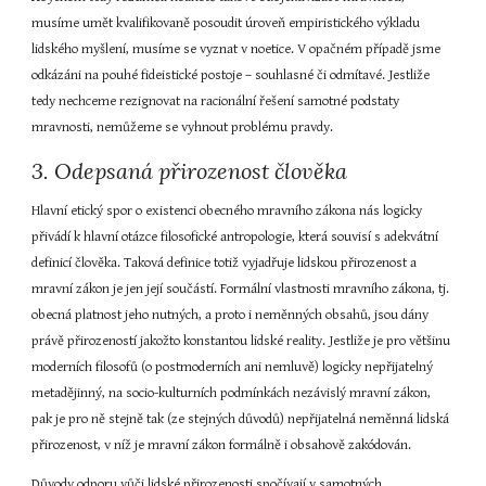
musíme umět kvalifikovaně posoudit úroveň empiristického výkladu 
lidského myšlení, musíme se vyznat v noetice. V opačném případě jsme 
odkázáni na pouhé fideistické postoje – souhlasné či odmítavé. Jestliže 
tedy nechceme rezignovat na racionální řešení samotné podstaty 
mravnosti, nemůžeme se vyhnout problému pravdy.
3. Odepsaná přirozenost člověka
Hlavní etický spor o existenci obecného mravního zákona nás logicky 
přivádí k hlavní otázce filosofické antropologie, která souvisí s adekvátní 
definicí člověka. Taková definice totiž vyjadřuje lidskou přirozenost a 
mravní zákon je jen její součástí. Formální vlastnosti mravního zákona, tj. 
obecná platnost jeho nutných, a proto i neměnných obsahů, jsou dány 
právě přirozeností jakožto konstantou lidské reality. Jestliže je pro většinu 
moderních filosofů (o postmoderních ani nemluvě) logicky nepřijatelný 
metadějinný, na socio-kulturních podmínkách nezávislý mravní zákon, 
pak je pro ně stejně tak (ze stejných důvodů) nepřijatelná neměnná lidská 
přirozenost, v níž je mravní zákon formálně i obsahově zakódován.
Důvody odporu vůči lidské přirozenosti spočívají v samotných 