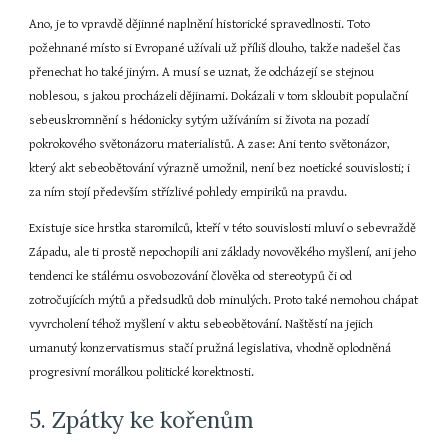
Ano, je to vpravdě dějinné naplnění historické spravedlnosti. Toto 
požehnané místo si Evropané užívali už příliš dlouho, takže nadešel čas 
přenechat ho také jiným. A musí se uznat, že odcházejí se stejnou 
noblesou, s jakou procházeli dějinami. Dokázali v tom skloubit populační 
sebeuskromnění s hédonicky sytým užíváním si života na pozadí 
pokrokového světonázoru materialistů. A zase: Ani tento světonázor, 
který akt sebeobětování výrazně umožnil, není bez noetické souvislosti; i 
za ním stojí především střízlivé pohledy empiriků na pravdu.
Existuje sice hrstka staromilců, kteří v této souvislosti mluví o sebevraždě 
Západu, ale ti prostě nepochopili ani základy novověkého myšlení, ani jeho 
tendenci ke stálému osvobozování člověka od stereotypů či od 
zotročujících mýtů a předsudků dob minulých. Proto také nemohou chápat 
vyvrcholení téhož myšlení v aktu sebeobětování. Naštěstí na jejich 
umanutý konzervatismus stačí pružná legislativa, vhodně oplodněná 
progresivní morálkou politické korektnosti.
5. Zpátky ke kořenům