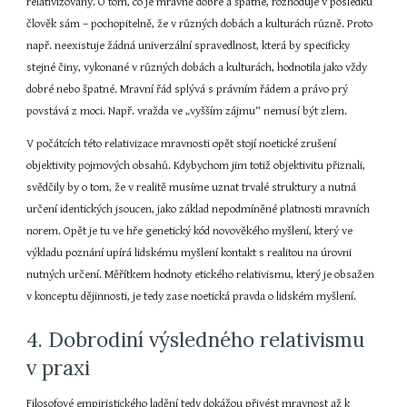
relativizovány. O tom, co je mravně dobré a špatné, rozhoduje v posledku 
člověk sám – pochopitelně, že v různých dobách a kulturách různě. Proto 
např. neexistuje žádná univerzální spravedlnost, která by specificky 
stejné činy, vykonané v různých dobách a kulturách, hodnotila jako vždy 
dobré nebo špatné. Mravní řád splývá s právním řádem a právo prý 
povstává z moci. Např. vražda ve „vyšším zájmu“ nemusí být zlem.
V počátcích této relativizace mravnosti opět stojí noetické zrušení 
objektivity pojmových obsahů. Kdybychom jim totiž objektivitu přiznali, 
svědčily by o tom, že v realitě musíme uznat trvalé struktury a nutná 
určení identických jsoucen, jako základ nepodmíněné platnosti mravních 
norem. Opět je tu ve hře genetický kód novověkého myšlení, který ve 
výkladu poznání upírá lidskému myšlení kontakt s realitou na úrovni 
nutných určení. Měřítkem hodnoty etického relativismu, který je obsažen 
v konceptu dějinnosti, je tedy zase noetická pravda o lidském myšlení.
4. Dobrodiní výsledného relativismu 
v praxi
Filosofové empiristického ladění tedy dokážou přivést mravnost až k 