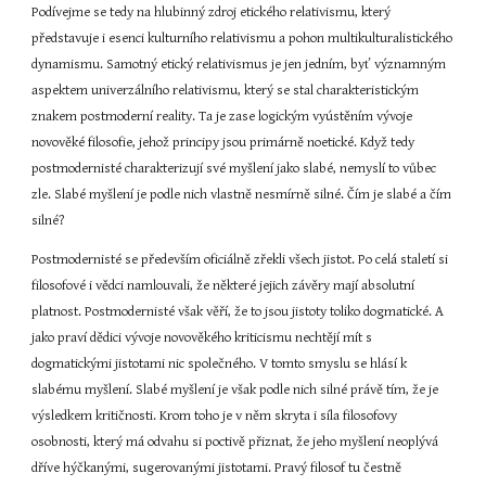
Podívejme se tedy na hlubinný zdroj etického relativismu, který 
představuje i esenci kulturního relativismu a pohon multikulturalistického 
dynamismu. Samotný etický relativismus je jen jedním, byť významným 
aspektem univerzálního relativismu, který se stal charakteristickým 
znakem postmoderní reality. Ta je zase logickým vyústěním vývoje 
novověké filosofie, jehož principy jsou primárně noetické. Když tedy 
postmodernisté charakterizují své myšlení jako slabé, nemyslí to vůbec 
zle. Slabé myšlení je podle nich vlastně nesmírně silné. Čím je slabé a čím 
silné?
Postmodernisté se především oficiálně zřekli všech jistot. Po celá staletí si 
filosofové i vědci namlouvali, že některé jejich závěry mají absolutní 
platnost. Postmodernisté však věří, že to jsou jistoty toliko dogmatické. A 
jako praví dědici vývoje novověkého kriticismu nechtějí mít s 
dogmatickými jistotami nic společného. V tomto smyslu se hlásí k 
slabému myšlení. Slabé myšlení je však podle nich silné právě tím, že je 
výsledkem kritičnosti. Krom toho je v něm skryta i síla filosofovy 
osobnosti, který má odvahu si poctivě přiznat, že jeho myšlení neoplývá 
dříve hýčkanými, sugerovanými jistotami. Pravý filosof tu čestně 