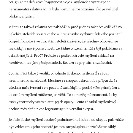
rezignuje na definitivní zajištěnost svých myšlenek a vystavuje se 
permanentní relativizaci; ta byla postupně rozpoznána jako pravý úděl 
lidského myšlení.
V čem se taková relativizace zakládá? A proč je dnes tak přesvědčivá? Po 
několika stoletích soustavného a intenzivního výzkumu lidského poznání 
dospěli filosofové ve dvacátém století k závěru, že všechny odpovědi se 
rozkládají v nové pochybnosti, že žádné tvrzení nemůže být pokládáno za 
definitivně jisté. Proč? Protože se podle nich celé myšlení zakládá na 
nezdůvodnitelných předpokladech. Rozum se prý sám nezdůvodní.
Co nám říká takový verdikt o hodnotě lidského myšlení? Že si o ní 
nesmíme nic namlouvat. Musíme se naopak uskromnit a připustit, že 
všechna naše tvrzení se v podstatě zakládají na pouhé víře; principům a 
axiomům myšlení můžeme jen věřit. To samozřejmě znamená, že by 
mohly teoreticky vzato platit i jejich opaky. Tento zásadní myšlenkový 
pochod tedy definitivně legitimizuje univerzální skepsi.
Je-li ale lidské myšlení osudově podminováno hlubinnou skepsí, pak může 
být vzhledem k jeho hodnotě jedinou smysluplnou pozicí všerozsáhlý 