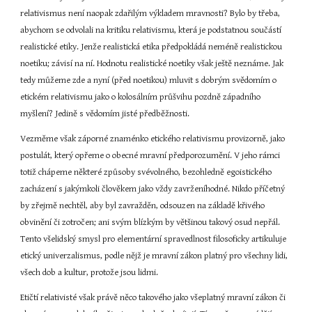
relativismus není naopak zdařilým výkladem mravnosti? Bylo by třeba, 
abychom se odvolali na kritiku relativismu, která je podstatnou součástí 
realistické etiky. Jenže realistická etika předpokládá neméně realistickou 
noetiku; závisí na ní. Hodnotu realistické noetiky však ještě neznáme. Jak 
tedy můžeme zde a nyní (před noetikou) mluvit s dobrým svědomím o 
etickém relativismu jako o kolosálním průšvihu pozdně západního 
myšlení? Jedině s vědomím jisté předběžnosti.
Vezměme však záporné znaménko etického relativismu provizorně, jako 
postulát, který opřeme o obecné mravní předporozumění. V jeho rámci 
totiž chápeme některé způsoby svévolného, bezohledně egoistického 
zacházení s jakýmkoli člověkem jako vždy zavrženíhodné. Nikdo příčetný 
by zřejmě nechtěl, aby byl zavražděn, odsouzen na základě křivého 
obvinění či zotročen; ani svým blízkým by většinou takový osud nepřál. 
Tento všelidský smysl pro elementární spravedlnost filosoficky artikuluje 
etický univerzalismus, podle nějž je mravní zákon platný pro všechny lidi, 
všech dob a kultur, protože jsou lidmi.
Etičtí relativisté však právě něco takového jako všeplatný mravní zákon či 