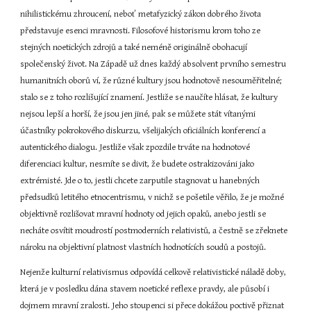
nihilistickému zhroucení, neboť metafyzický zákon dobrého života 
představuje esenci mravnosti. Filosofové historismu krom toho ze 
stejných noetických zdrojů a také neméně originálně obohacují 
společenský život. Na Západě už dnes každý absolvent prvního semestru 
humanitních oborů ví, že různé kultury jsou hodnotově nesouměřitelné; 
stalo se z toho rozlišující znamení. Jestliže se naučíte hlásat, že kultury 
nejsou lepší a horší, že jsou jen jiné, pak se můžete stát vítanými 
účastníky pokrokového diskurzu, všelijakých oficiálních konferencí a 
autentického dialogu. Jestliže však zpozdile trváte na hodnotové 
diferenciaci kultur, nesmíte se divit, že budete ostrakizováni jako 
extrémisté. Jde o to, jestli chcete zarputile stagnovat u hanebných 
předsudků letitého etnocentrismu, v nichž se pošetile věřilo, že je možné 
objektivně rozlišovat mravní hodnoty od jejich opaků, anebo jestli se 
necháte osvítit moudrostí postmoderních relativistů, a čestně se zřeknete 
nároku na objektivní platnost vlastních hodnotících soudů a postojů.
Nejenže kulturní relativismus odpovídá celkově relativistické náladě doby, 
která je v posledku dána stavem noetické reflexe pravdy, ale působí i 
dojmem mravní zralosti. Jeho stoupenci si přece dokážou poctivě přiznat 