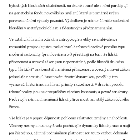
bytostných hloubkách skutečnosti, na druhé straně ale s nimi participují 
na genetickém fondu novověkého myšlení, který je primárně určen 
porenesančními výklady poznání. Výsledkem je mimo- či málo-racionální 
bloudění v metafyzické oblasti s fideistickým předznamenáním.
Ve vztahu k hlavním otázkám antropologie a etiky se ambivalence 
romantiků projevuje jistou radikalizací. Zatímco filosofové prvního typu 
moderní racionality (první osvícenství) přestávají na tom, že lidská 
přirozenost a mravní zákon jsou nepoznatelné, podle filosofů druhého 
typu („kritické“ osvícenství) neměnná přirozenost a obecný mravní zákon 
jednoduše neexistují. Fascinováni životní dynamikou, povýšili ji tito 
vyznavači historismu na hlavní princip skutečnosti. V dravém proudu 
tekoucí reality jsou pak rozpuštěny všechny konstanty a pevné struktury. 
Neobstojí v něm ani neměnná lidská přirozenost, ani stálý zákon dobrého 
života.
Vše lidské je v pojmu dějinnosti pohlceno relativitou změny a nahodilosti. 
Všechny normy a hodnoty života pocházejí z dynamiky lidské praxe a mají 
jen částečnou, dějinně podmíněnou platnost; jsou touto vazbou dokonale 