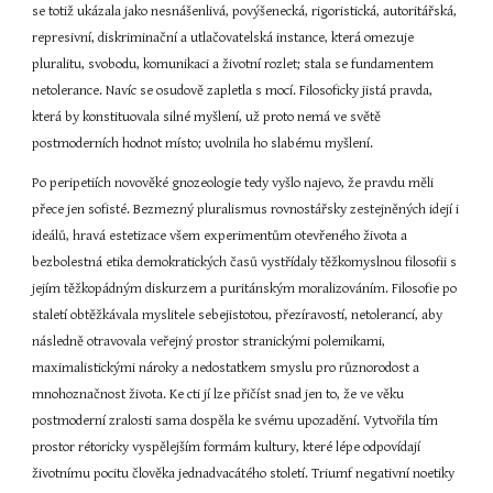
se totiž ukázala jako nesnášenlivá, povýšenecká, rigoristická, autoritářská, 
represivní, diskriminační a utlačovatelská instance, která omezuje 
pluralitu, svobodu, komunikaci a životní rozlet; stala se fundamentem 
netolerance. Navíc se osudově zapletla s mocí. Filosoficky jistá pravda, 
která by konstituovala silné myšlení, už proto nemá ve světě 
postmoderních hodnot místo; uvolnila ho slabému myšlení.
Po peripetiích novověké gnozeologie tedy vyšlo najevo, že pravdu měli 
přece jen sofisté. Bezmezný pluralismus rovnostářsky zestejněných idejí i 
ideálů, hravá estetizace všem experimentům otevřeného života a 
bezbolestná etika demokratických časů vystřídaly těžkomyslnou filosofii s 
jejím těžkopádným diskurzem a puritánským moralizováním. Filosofie po 
staletí obtěžkávala myslitele sebejistotou, přezíravostí, netolerancí, aby 
následně otravovala veřejný prostor stranickými polemikami, 
maximalistickými nároky a nedostatkem smyslu pro různorodost a 
mnohoznačnost života. Ke cti jí lze přičíst snad jen to, že ve věku 
postmoderní zralosti sama dospěla ke svému upozadění. Vytvořila tím 
prostor rétoricky vyspělejším formám kultury, které lépe odpovídají 
životnímu pocitu člověka jednadvacátého století. Triumf negativní noetiky 