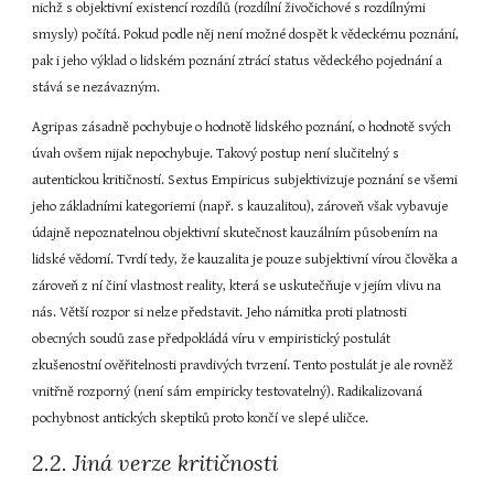
nichž s objektivní existencí rozdílů (rozdílní živočichové s rozdílnými 
smysly) počítá. Pokud podle něj není možné dospět k vědeckému poznání, 
pak i jeho výklad o lidském poznání ztrácí status vědeckého pojednání a 
stává se nezávazným.
Agripas zásadně pochybuje o hodnotě lidského poznání, o hodnotě svých 
úvah ovšem nijak nepochybuje. Takový postup není slučitelný s 
autentickou kritičností. Sextus Empiricus subjektivizuje poznání se všemi 
jeho základními kategoriemi (např. s kauzalitou), zároveň však vybavuje 
údajně nepoznatelnou objektivní skutečnost kauzálním působením na 
lidské vědomí. Tvrdí tedy, že kauzalita je pouze subjektivní vírou člověka a 
zároveň z ní činí vlastnost reality, která se uskutečňuje v jejím vlivu na 
nás. Větší rozpor si nelze představit. Jeho námitka proti platnosti 
obecných soudů zase předpokládá víru v empiristický postulát 
zkušenostní ověřitelnosti pravdivých tvrzení. Tento postulát je ale rovněž 
vnitřně rozporný (není sám empiricky testovatelný). Radikalizovaná 
pochybnost antických skeptiků proto končí ve slepé uličce.
2.2. Jiná verze kritičnosti