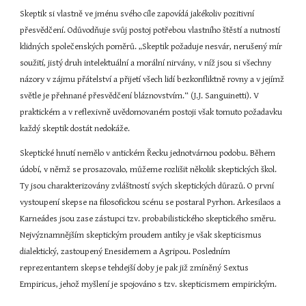
Skeptik si vlastně ve jménu svého cíle zapovídá jakékoliv pozitivní 
přesvědčení. Odůvodňuje svůj postoj potřebou vlastního štěstí a nutností 
klidných společenských poměrů. „Skeptik požaduje nesvár, nerušený mír 
soužití, jistý druh intelektuální a morální nirvány, v níž jsou si všechny 
názory v zájmu přátelství a přijetí všech lidí bezkonfliktně rovny a v jejímž 
světle je přehnané přesvědčení bláznovstvím.“ (J.J. Sanguinetti). V 
praktickém a v reflexivně uvědomovaném postoji však tomuto požadavku 
každý skeptik dostát nedokáže.
Skeptické hnutí nemělo v antickém Řecku jednotvárnou podobu. Během 
údobí, v němž se prosazovalo, můžeme rozlišit několik skeptických škol. 
Ty jsou charakterizovány zvláštností svých skeptických důrazů. O první 
vystoupení skepse na filosofickou scénu se postaral Pyrhon. Arkesilaos a 
Karneádes jsou zase zástupci tzv. probabilistického skeptického směru. 
Nejvýznamnějším skeptickým proudem antiky je však skepticismus 
dialektický, zastoupený Enesidemem a Agripou. Posledním 
reprezentantem skepse tehdejší doby je pak již zmíněný Sextus 
Empiricus, jehož myšlení je spojováno s tzv. skepticismem empirickým.