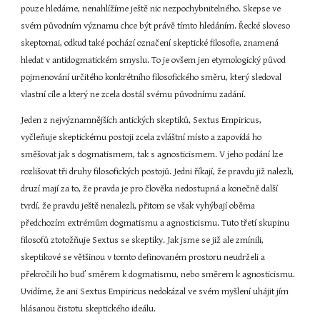
pouze hledáme, nenahlížíme ještě nic nezpochybnitelného. Skepse ve 
svém původním významu chce být právě tímto hledáním. Řecké sloveso 
skeptomai, odkud také pochází označení skeptické filosofie, znamená 
hledat v antidogmatickém smyslu. To je ovšem jen etymologický původ 
pojmenování určitého konkrétního filosofického směru, který sledoval 
vlastní cíle a který ne zcela dostál svému původnímu zadání.
Jeden z nejvýznamnějších antických skeptiků, Sextus Empiricus, 
vyčleňuje skeptickému postoji zcela zvláštní místo a zapovídá ho 
směšovat jak s dogmatismem, tak s agnosticismem. V jeho podání lze 
rozlišovat tři druhy filosofických postojů. Jedni říkají, že pravdu již nalezli, 
druzí mají za to, že pravda je pro člověka nedostupná a konečně další 
tvrdí, že pravdu ještě nenalezli, přitom se však vyhýbají oběma 
předchozím extrémům dogmatismu a agnosticismu. Tuto třetí skupinu 
filosofů ztotožňuje Sextus se skeptiky. Jak jsme se již ale zmínili, 
skeptikové se většinou v tomto definovaném prostoru neudrželi a 
překročili ho buď směrem k dogmatismu, nebo směrem k agnosticismu. 
Uvidíme, že ani Sextus Empiricus nedokázal ve svém myšlení uhájit jím 
hlásanou čistotu skeptického ideálu.