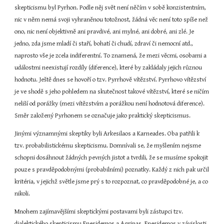
skepticismu byl Pyrhon. Podle něj svět není něčím v sobě konzistentním, 
nic v něm nemá svoji vyhraněnou totožnost, žádná věc není toto spíše než 
ono, nic není objektivně ani pravdivé, ani mylné, ani dobré, ani zlé. Je 
jedno, zda jsme mladí či staří, bohatí či chudí, zdraví či nemocní atd., 
naprosto vše je zcela indiferentní. To znamená, že mezi věcmi, osobami a 
událostmi neexistují rozdíly (diference), které by zakládaly jejich různou 
hodnotu. Ještě dnes se hovoří o tzv. Pyrrhově vítězství. Pyrrhovo vítězství 
je ve shodě s jeho pohledem na skutečnost takové vítězství, které se ničím 
neliší od porážky (mezi vítězstvím a porážkou není hodnotová diference). 
Směr založený Pyrhonem se označuje jako praktický skepticismus.
Jinými významnými skeptiky byli Arkesilaos a Karneades. Oba patřili k 
tzv. probabilistickému skepticismu. Domnívali se, že myšlením nejsme 
schopni dosáhnout žádných pevných jistot a tvrdili, že se musíme spokojit 
pouze s pravděpodobnými (probabilními) poznatky. Každý z nich pak určil 
kritéria, v jejichž světle jsme prý s to rozpoznat, co pravděpodobné je, a co 
nikoli.
Mnohem zajímavějšími skeptickými postavami byli zástupci tzv. 
dialektického skepticismu Enesidemos a Agripas. Enesidemos v závislosti 