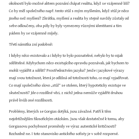
okolností bylo možné aktem poznání chápat realitu, když se vzájemně liší? 
Co by měl společného např. tento stůl s mým myšlením, když stůl je něco 
jiného než myšlení? Zkrátka, myšlení a realita by stejně navždy zůstaly od 
sebe odloučeny, oba póly by byly vymezeny různými identitami a tím 
pádem by se vzájemně míjely.
Třetí námitka zní podobně:
I kdyby něco existovalo a i kdyby to bylo poznatelné, nebylo by to nijak 
sdělitelné. Kdybychom něco existujícího opravdu poznávali, jak bychom to 
mohli vyjádřit a sdělit? Prostřednictvím jazyka? Jenže i jazykové výrazy 
mají svou totožnost, která je odlišná od totožnosti toho, co mají vyjadřovat. 
Co mají společného slovo „stůl“ se stolem, který hypoteticky existuje ve 
skutečnosti? Jde o rozdílné věci, z nichž jedna nemůže vyjádřit druhou 
právě kvůli oné rozdílnosti.
Problémy, kterých se Gorgias dotýká, jsou závažné. Patří k těm 
nejobtížnějším filosofickým otázkám. Jsou však dostatečné k tomu, aby 
Gorgiasovu pochybnost proměnily ve výraz autentické kritičnosti? 
Rozhodně ne. I toto stanovisko antického sofisty je v sobě rozporné. 