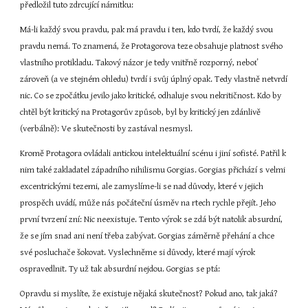
předložil tuto zdrcující námitku:
Má-li každý svou pravdu, pak má pravdu i ten, kdo tvrdí, že každý svou 
pravdu nemá. To znamená, že Protagorova teze obsahuje platnost svého 
vlastního protikladu. Takový názor je tedy vnitřně rozporný, neboť 
zároveň (a ve stejném ohledu) tvrdí i svůj úplný opak. Tedy vlastně netvrdí 
nic. Co se zpočátku jevilo jako kritické, odhaluje svou nekritičnost. Kdo by 
chtěl být kritický na Protagorův způsob, byl by kritický jen zdánlivě 
(verbálně): Ve skutečnosti by zastával nesmysl.
Kromě Protagora ovládali antickou intelektuální scénu i jiní sofisté. Patřil k 
nim také zakladatel západního nihilismu Gorgias. Gorgias přichází s velmi 
excentrickými tezemi, ale zamyslíme-li se nad důvody, které v jejich 
prospěch uvádí, může nás počáteční úsměv na rtech rychle přejít. Jeho 
první tvrzení zní: Nic neexistuje. Tento výrok se zdá být natolik absurdní, 
že se jím snad ani není třeba zabývat. Gorgias záměrně přehání a chce 
své posluchače šokovat. Vyslechněme si důvody, které mají výrok 
ospravedlnit. Ty už tak absurdní nejdou. Gorgias se ptá:
Opravdu si myslíte, že existuje nějaká skutečnost? Pokud ano, tak jaká? 