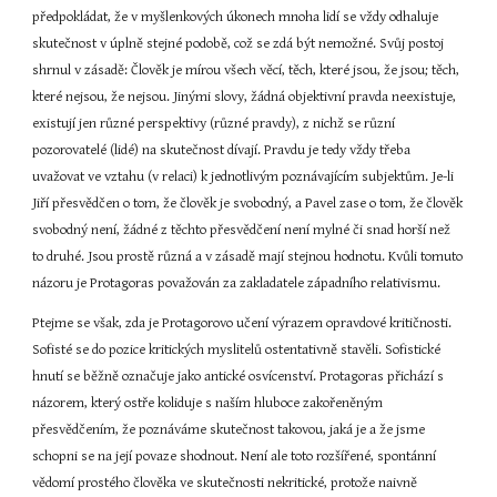
předpokládat, že v myšlenkových úkonech mnoha lidí se vždy odhaluje 
skutečnost v úplně stejné podobě, což se zdá být nemožné. Svůj postoj 
shrnul v zásadě: Člověk je mírou všech věcí, těch, které jsou, že jsou; těch, 
které nejsou, že nejsou. Jinými slovy, žádná objektivní pravda neexistuje, 
existují jen různé perspektivy (různé pravdy), z nichž se různí 
pozorovatelé (lidé) na skutečnost dívají. Pravdu je tedy vždy třeba 
uvažovat ve vztahu (v relaci) k jednotlivým poznávajícím subjektům. Je-li 
Jiří přesvědčen o tom, že člověk je svobodný, a Pavel zase o tom, že člověk 
svobodný není, žádné z těchto přesvědčení není mylné či snad horší než 
to druhé. Jsou prostě různá a v zásadě mají stejnou hodnotu. Kvůli tomuto 
názoru je Protagoras považován za zakladatele západního relativismu.
Ptejme se však, zda je Protagorovo učení výrazem opravdové kritičnosti. 
Sofisté se do pozice kritických myslitelů ostentativně stavěli. Sofistické 
hnutí se běžně označuje jako antické osvícenství. Protagoras přichází s 
názorem, který ostře koliduje s naším hluboce zakořeněným 
přesvědčením, že poznáváme skutečnost takovou, jaká je a že jsme 
schopni se na její povaze shodnout. Není ale toto rozšířené, spontánní 
vědomí prostého člověka ve skutečnosti nekritické, protože naivně 