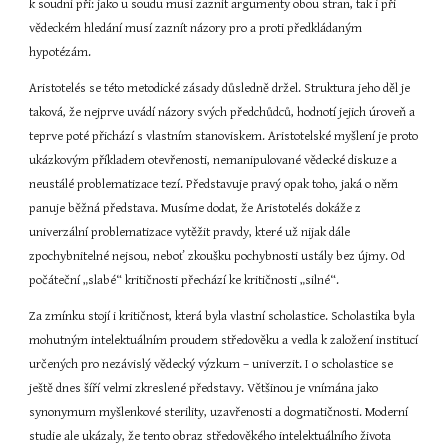
k soudní při: jako u soudu musí zaznít argumenty obou stran, tak i při 
vědeckém hledání musí zaznít názory pro a proti předkládaným 
hypotézám.
Aristotelés se této metodické zásady důsledně držel. Struktura jeho děl je 
taková, že nejprve uvádí názory svých předchůdců, hodnotí jejich úroveň a 
teprve poté přichází s vlastním stanoviskem. Aristotelské myšlení je proto 
ukázkovým příkladem otevřenosti, nemanipulované vědecké diskuze a 
neustálé problematizace tezí. Představuje pravý opak toho, jaká o něm 
panuje běžná představa. Musíme dodat, že Aristotelés dokáže z 
univerzální problematizace vytěžit pravdy, které už nijak dále 
zpochybnitelné nejsou, neboť zkoušku pochybnosti ustály bez újmy. Od 
počáteční „slabé“ kritičnosti přechází ke kritičnosti „silné“.
Za zmínku stojí i kritičnost, která byla vlastní scholastice. Scholastika byla 
mohutným intelektuálním proudem středověku a vedla k založení institucí 
určených pro nezávislý vědecký výzkum – univerzit. I o scholastice se 
ještě dnes šíří velmi zkreslené představy. Většinou je vnímána jako 
synonymum myšlenkové sterility, uzavřenosti a dogmatičnosti. Moderní 
studie ale ukázaly, že tento obraz středověkého intelektuálního života 