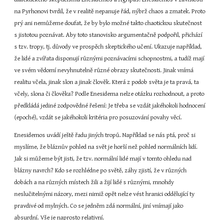
na Pyrhonovi tvrdil, že v realitě nepanuje řád, nýbrž chaos a zmatek. Proto 
prý ani nemůžeme doufat, že by bylo možné takto chaotickou skutečnost 
s jistotou poznávat. Aby toto stanovisko argumentačně podpořil, přichází 
s tzv. tropy, tj. důvody ve prospěch skeptického učení. Ukazuje například, 
že lidé a zvířata disponují různými poznávacími schopnostmi, a tudíž mají 
ve svém vědomí nevyhnutelně různé obrazy skutečnosti. Jinak vnímá 
realitu včela, jinak slon a jinak člověk. Která z podob světa je ta pravá, ta 
včely, slona či člověka? Podle Enesidema nelze otázku rozhodnout, a proto 
předkládá jediné zodpovědné řešení: Je třeba se vzdát jakéhokoli hodnocení 
(epoché), vzdát se jakéhokoli kritéria pro posuzování povahy věcí.
Enesidemos uvádí ještě řadu jiných tropů. Například se nás ptá, proč si 
myslíme, že bláznův pohled na svět je horší než pohled normálních lidí. 
Jak si můžeme být jisti, že tzv. normální lidé mají v tomto ohledu nad 
blázny navrch? Kdo se rozhlédne po světě, záhy zjistí, že v různých 
dobách a na různých místech žili a žijí lidé s různými, mnohdy 
neslučitelnými názory, mezi nimiž opět nelze vést hranici oddělující ty 
pravdivé od mylných. Co se jedněm zdá normální, jiní vnímají jako 
absurdní. Vše je naprosto relativní.