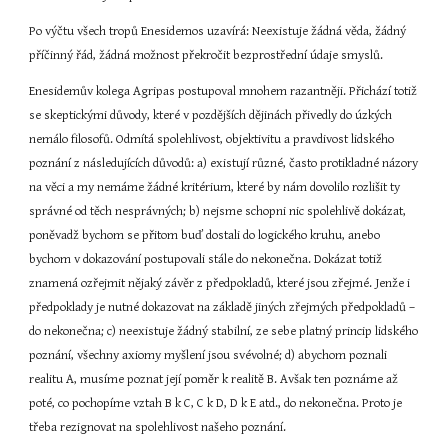
Po výčtu všech tropů Enesidemos uzavírá: Neexistuje žádná věda, žádný 
příčinný řád, žádná možnost překročit bezprostřední údaje smyslů.
Enesidemův kolega Agripas postupoval mnohem razantněji. Přichází totiž 
se skeptickými důvody, které v pozdějších dějinách přivedly do úzkých 
nemálo filosofů. Odmítá spolehlivost, objektivitu a pravdivost lidského 
poznání z následujících důvodů: a) existují různé, často protikladné názory 
na věci a my nemáme žádné kritérium, které by nám dovolilo rozlišit ty 
správné od těch nesprávných; b) nejsme schopni nic spolehlivě dokázat, 
poněvadž bychom se přitom buď dostali do logického kruhu, anebo 
bychom v dokazování postupovali stále do nekonečna. Dokázat totiž 
znamená ozřejmit nějaký závěr z předpokladů, které jsou zřejmé. Jenže i 
předpoklady je nutné dokazovat na základě jiných zřejmých předpokladů – 
do nekonečna; c) neexistuje žádný stabilní, ze sebe platný princip lidského 
poznání, všechny axiomy myšlení jsou svévolné; d) abychom poznali 
realitu A, musíme poznat její poměr k realitě B. Avšak ten poznáme až 
poté, co pochopíme vztah B k C, C k D, D k E atd., do nekonečna. Proto je 
třeba rezignovat na spolehlivost našeho poznání.