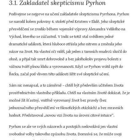
3.1. Zakladatel skepticismu Pyrhon
Podívejme se nejprve na učení zakladatele skepticismu Pyrrhona. Pyrhon 
se narodil kolem poloviny 4. století před Kristem v Elidě. Jeho skeptické 
přesvědčení se zrodilo během vojenské výpravy Alexandra Velikého na 
Východ, kterého se zúčastnil. V Indii se totiž stal svědkem jedné 
dramatické události, která hluboce otřásla jeho nitrem a změnila jeho 
názor na život. Na vlastní oči viděl, jak jeden z tamních mudrců skočil do 
ohně, a přijal tak smrt dobrovolně a bez jakéhokoliv projevu bolesti s 
vážnou tváří plnou klidu a vyrovnanosti. Když se Pyrhon vrátil zpět do 
Řecka, začal pod vlivem této události šířit své skeptické učení.
Sám nic nenapsal, a to záměrně – chtěl být především učitelem života 
prostřednictvím vlastního příkladu. Chtěl na vlastním životě dokázat, že je 
možné žít šťastný, vnitřně vyrovnaný život bez pravdy (bez 
jednoznačného přesvědčení ve filosofických otázkách) a bez mravních 
hodnot. Představoval „novou vizi života na úrovni citové intuice“.
Pyrhon se ale ve svých názorech a postojích nedovolává jen vlastní 
svobodné volby takového způsobu života. Domnívá se, že může svoji 