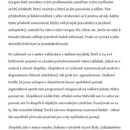
Gorgias totiž navzdory svým proklamacím zaměřuje svým myšlením 
určitý předmět, který existuje a který je jím poznáván a sdílen. Tím 
předmětem je lidské myšlení v jeho vztahování se k jinému od něj. Kdyby 
tento předmět neexistoval, kdyby nebyl nijak poznatelný a jazykově 
uchopitelný, nemohl by nám o něm Gorgias říci vůbec nic. Jenže on nám k 
tomuto tématu sděluje poměrně hodně informací. Proto se vyvrací a jeho 
domnělá kritičnost je pseudokritičností.
Po sofistech se v antice setkáváme s dalšími mysliteli, kteří si na své 
kritičnosti spojené se zásadní pochybovačností velmi zakládali. Jedná se o 
známé a slavné skeptiky. Skeptikové se výslovně vymezovali jak proti tzv. 
dogmatismu (hlavně stoickému), tak proti tzv. agnosticismu. Stoikové 
tvrdili, že jsme schopni o skutečnosti leccos spolehlivě poznat. 
Agnostikové oproti nim programově rezignovali na veškeré jistoty: Nelze 
poznat nic. Skeptikové zvolili třetí, střední cestu: Netvrdili ani že nelze nic 
poznat, ani že dospěli k nějakým nezvratným závěrům. Považovali se za 
ty, kdo neustále hledají (řecké sloveso skeptomai znamená hledat – odtud 
tito myslitelé převzali označení pro svůj myšlenkový postoj).
Skeptiků žilo v antice mnoho. Dokonce vytvářeli různé školy. Zakladatelem 