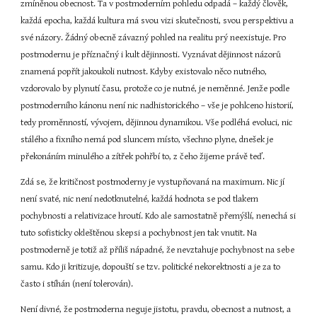
zmíněnou obecnost. Ta v postmoderním pohledu odpadá – každý člověk, 
každá epocha, každá kultura má svou vizi skutečnosti, svou perspektivu a 
své názory. Žádný obecně závazný pohled na realitu prý neexistuje. Pro 
postmodernu je příznačný i kult dějinnosti. Vyznávat dějinnost názorů 
znamená popřít jakoukoli nutnost. Kdyby existovalo něco nutného, 
vzdorovalo by plynutí času, protože co je nutné, je neměnné. Jenže podle 
postmoderního kánonu není nic nadhistorického – vše je pohlceno historií, 
tedy proměnností, vývojem, dějinnou dynamikou. Vše podléhá evoluci, nic 
stálého a fixního nemá pod sluncem místo, všechno plyne, dnešek je 
překonáním minulého a zítřek pohřbí to, z čeho žijeme právě teď.
Zdá se, že kritičnost postmoderny je vystupňovaná na maximum. Nic jí 
není svaté, nic není nedotknutelné, každá hodnota se pod tlakem 
pochybnosti a relativizace hroutí. Kdo ale samostatně přemýšlí, nenechá si 
tuto sofisticky okleštěnou skepsi a pochybnost jen tak vnutit. Na 
postmoderně je totiž až příliš nápadné, že nevztahuje pochybnost na sebe 
samu. Kdo ji kritizuje, dopouští se tzv. politické nekorektnosti a je za to 
často i stíhán (není tolerován).
Není divné, že postmoderna neguje jistotu, pravdu, obecnost a nutnost, a 