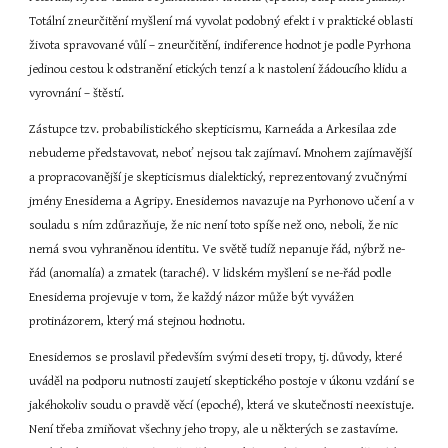
Totální zneurčitění myšlení má vyvolat podobný efekt i v praktické oblasti 
života spravované vůlí – zneurčitění, indiference hodnot je podle Pyrhona 
jedinou cestou k odstranění etických tenzí a k nastolení žádoucího klidu a 
vyrovnání – štěstí.
Zástupce tzv. probabilistického skepticismu, Karneáda a Arkesilaa zde 
nebudeme představovat, neboť nejsou tak zajímaví. Mnohem zajímavější 
a propracovanější je skepticismus dialektický, reprezentovaný zvučnými 
jmény Enesidema a Agripy. Enesidemos navazuje na Pyrhonovo učení a v 
souladu s ním zdůrazňuje, že nic není toto spíše než ono, neboli, že nic 
nemá svou vyhraněnou identitu. Ve světě tudíž nepanuje řád, nýbrž ne-
řád (anomalía) a zmatek (taraché). V lidském myšlení se ne-řád podle 
Enesidema projevuje v tom, že každý názor může být vyvážen 
protinázorem, který má stejnou hodnotu.
Enesidemos se proslavil především svými deseti tropy, tj. důvody, které 
uváděl na podporu nutnosti zaujetí skeptického postoje v úkonu vzdání se 
jakéhokoliv soudu o pravdě věcí (epoché), která ve skutečnosti neexistuje. 
Není třeba zmiňovat všechny jeho tropy, ale u některých se zastavíme. 