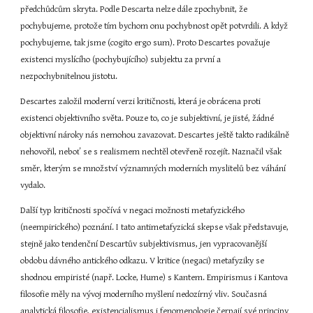
předchůdcům skryta. Podle Descarta nelze dále zpochybnit, že 
pochybujeme, protože tím bychom onu pochybnost opět potvrdili. A když 
pochybujeme, tak jsme (cogito ergo sum). Proto Descartes považuje 
existenci myslícího (pochybujícího) subjektu za první a 
nezpochybnitelnou jistotu.
Descartes založil moderní verzi kritičnosti, která je obrácena proti 
existenci objektivního světa. Pouze to, co je subjektivní, je jisté, žádné 
objektivní nároky nás nemohou zavazovat. Descartes ještě takto radikálně 
nehovořil, neboť se s realismem nechtěl otevřeně rozejít. Naznačil však 
směr, kterým se množství významných moderních myslitelů bez váhání 
vydalo.
Další typ kritičnosti spočívá v negaci možnosti metafyzického 
(neempirického) poznání. I tato antimetafyzická skepse však představuje, 
stejně jako tendenční Descartův subjektivismus, jen vypracovanější 
obdobu dávného antického odkazu. V kritice (negaci) metafyziky se 
shodnou empiristé (např. Locke, Hume) s Kantem. Empirismus i Kantova 
filosofie měly na vývoj moderního myšlení nedozírný vliv. Současná 
analytická filosofie, existencialismus i fenomenologie čerpají své principy 