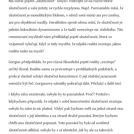
Má vůbec pojem „skutečnost“ smysl? Podívejte se na různé teorie 
skutečnosti a vaše jistoty se rychle rozplynou. Např. Parmenidés míní, že 
skutečnost je monolitickým blokem, v němž není místo ani pro změny, 
ani pro objektivní rozdíly. Herakleitos oproti němu míní, že skutečnost je 
jedním kolosálním dynamismem a že tudíž neexistuje nic stabilního. Tito 
renomovaní myslitelé nám předkládají pojetí skutečnosti, která se 
vzájemně vylučují. Když si tedy myslíte, že nějaká realita existuje, jakou 
realitu máte na mysli?
Gorgias předpokládá, že pro různá filosofická pojetí reality „existuje“ 
určitý důvod. Realita sama se prezentuje v protikladných podobách, a 
proto jí vlastně schází skutečná konzistence. O její stabilní jsoucnosti 
nemůže být řeč. Gorgiasovy námitky pokračují dále. Přichází s další tezí:
I kdyby něco existovalo, nebylo by to poznatelné. Proč? Protože i 
kdybychom připustili, že nějaká v sobě konzistentní skutečnost existuje, 
nebylo by nám to nic platné. Vždyť pak bychom měli na jedné straně onu 
skutečnost s její identitou a na straně druhé poznání, kterým bychom 
chtěli onu skutečnost pojmout. Toto poznání by bylo od uvedené 
skutečnosti odlišné, nebylo by s ní identické. Jak by ale za takových 