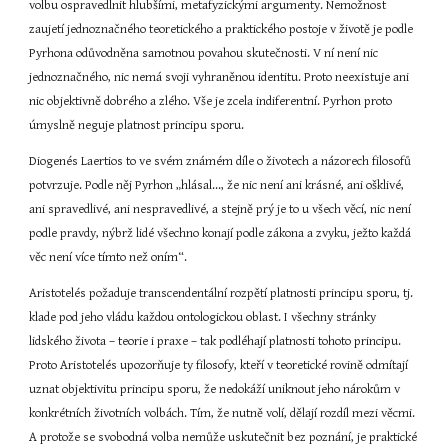
volbu ospravedlnit hlubšími, metafyzickými argumenty. Nemožnost 
zaujetí jednoznačného teoretického a praktického postoje v životě je podle 
Pyrhona odůvodněna samotnou povahou skutečnosti. V ní není nic 
jednoznačného, nic nemá svoji vyhraněnou identitu. Proto neexistuje ani 
nic objektivně dobrého a zlého. Vše je zcela indiferentní. Pyrhon proto 
úmyslně neguje platnost principu sporu.
Diogenés Laertios to ve svém známém díle o životech a názorech filosofů 
potvrzuje. Podle něj Pyrhon „hlásal..., že nic není ani krásné, ani ošklivé, 
ani spravedlivé, ani nespravedlivé, a stejně prý je to u všech věcí, nic není 
podle pravdy, nýbrž lidé všechno konají podle zákona a zvyku, ježto každá 
věc není více tímto než oním“.
Aristotelés požaduje transcendentální rozpětí platnosti principu sporu, tj. 
klade pod jeho vládu každou ontologickou oblast. I všechny stránky 
lidského života – teorie i praxe – tak podléhají platnosti tohoto principu. 
Proto Aristotelés upozorňuje ty filosofy, kteří v teoretické rovině odmítají 
uznat objektivitu principu sporu, že nedokáží uniknout jeho nárokům v 
konkrétních životních volbách. Tím, že nutně volí, dělají rozdíl mezi věcmi. 
A protože se svobodná volba nemůže uskutečnit bez poznání, je praktické 