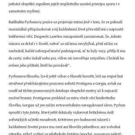
jednání skeptiků signálem jejich implicitního uznání principu sporu i v 
samotném myšlení.
Radikalita Pyrhonovy pozice se projevuje mimo jiné v tom, že se pokouší 
maximálně přizpůsobovat svůj každodenní život přesvědčení o naprosté 
indiferenci věcí. Diogenés Laertios nezapomněl zaznamenat, že „tohoto 
názoru se držel i v životě, neboť se ničemu nevyhýbal, před ničím se 
nechránil, každé nebezpečenství podstupoval, ať to byly vozy, přišly-li mu 
do cesty, nebo úskalí nebo psi, vůbec nic nesvěřuje smyslům. Chránili ho 
ovšem jeho přátelé, kteří ho provázeli“.
Pyrhonova filosofie, lze-li ještě vůbec o filosofii hovořit, leží na stejné linii 
utvářené předcházejícími pozicemi sofistů Protágora a Gorgia, avšak na 
rozdíl od těchto jmenovaných dotahuje skeptické motivy až k nejzazší 
možné hranici. Protágoras prohlásil za míru všech věcí konkrétního 
člověka, Gorgias už jen ničím extraverbálním neregulované slovo. Pyrhon 
opouští i tyto jistoty, které ještě dokázaly vzdorovat kritickému úsilí 
sofistických učitelů moudrosti. Kritériem pro hodnocení názorů i 
každodenní životní praxe mu není ani libovůle jednotlivce, ani svévolná 
rétorika, nýbrž vzdání se jakéhokoliv kritéria (epoché, suspensio judicii). 