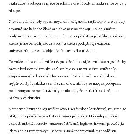
realistické? Protagoras přece předložil svoje důvody a nezdá se, že by byly 
hloupé.
Otec sofistů nás tedy vybízí, abychom rezignovali na jistoty, které by byly 
závazné pro každého člověka a abychom se spokojili pouze s našimi 
malými jistotami subjektivními. Jeho učení představuje příklad kritičnosti, 
kterou jsme označili jako „slabou“ a která zpochybňuje existenci 
univerzálně platného a objektivně pravdivého myšlení.
To může znít vcelku familiérně, protože i dnes si jen málokdo myslí, že by 
takové hodnoty existovaly. Zatímco bychom mezi našimi současníky 
zřejmě nenašli nikoho, kdo by po vzoru Tháleta věřil ve vodu jako v 
nejpůvodnější pralátku vesmíru, mnoho z nich by se naopak podepsalo 
pod Protagorovo poselství. Tady se ukazuje, že antičtí filosofové jsou 
překvapivě aktuální.
Nechceme-li ztratit svoji myšlenkovou nezávislost (kritičnost), musíme se 
ptát, zda je předložené sofistické řešení přijatelné. Máme-li již určité 
znalosti antické filosofie, můžeme šetřit naší logickou invencí, protože již 
Platón se s Protagorovým názorem úspěšně vyrovnal. V zásadě mu 