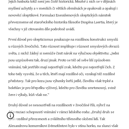
Jejich hodnota totiž není jen čistě historická. Mnohé z nich se v dějinách 
myšlení uchytily a v menších či větších obměnách je opakovali a opakují i 
novověcí skeptikové. Formulaci Enesidemových skeptických námitek 
převezmeme od starořeckého historika filosofie Diogéna Laertia, který je 
všechny v již citovaném díle podrobně uvádí.
První důvod pro skepticismus poukazuje na rozdílnou konstrukci smyslů 
u různých živočichů. Tato různost implikuje i různost smyslových obrazů 
světa, z nichž žádný si nemůže činit nárok na výlučnou objektivitu: „Jedni 
jsou uzpůsobeni tak, druzí jinak. Proto se též od sebe liší způsobem 
vnímání, tak jestřábi mají nejostřejší zrak, kdežto psi nejostřejší čich. Z 
toho tedy vysvítá, že u těch, kteří mají rozdílné oči, vznikají též rozdílné 
představy. Tak pro kozu jsou výhonky keřů jedlé, člověku však trpké a 
bolehlav je pro křepelku výživný, kdežto pro člověka smrtonosný, svině 
žere i výkaly, kůň však ne.“
Druhý důvod se nesoustředí na rozdílnosti v živočišné říši, nýbrž na 
diferenciaci schopností vnímání v rámci lidského rodu: „Druhý druh se 
týká rozdílné přirozenosti a zvláštního tělesného složení lidí. Tak 
Alexandrovu komorníkovi Démofóntovi bylo v stínu horko, na slunci však 