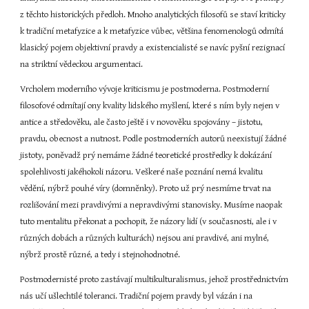
z těchto historických předloh. Mnoho analytických filosofů se staví kriticky 
k tradiční metafyzice a k metafyzice vůbec, většina fenomenologů odmítá 
klasický pojem objektivní pravdy a existencialisté se navíc pyšní rezignací 
na striktní vědeckou argumentaci.
Vrcholem moderního vývoje kriticismu je postmoderna. Postmoderní 
filosofové odmítají ony kvality lidského myšlení, které s ním byly nejen v 
antice a středověku, ale často ještě i v novověku spojovány – jistotu, 
pravdu, obecnost a nutnost. Podle postmoderních autorů neexistují žádné 
jistoty, poněvadž prý nemáme žádné teoretické prostředky k dokázání 
spolehlivosti jakéhokoli názoru. Veškeré naše poznání nemá kvalitu 
vědění, nýbrž pouhé víry (domněnky). Proto už prý nesmíme trvat na 
rozlišování mezi pravdivými a nepravdivými stanovisky. Musíme naopak 
tuto mentalitu překonat a pochopit, že názory lidí (v současnosti, ale i v 
různých dobách a různých kulturách) nejsou ani pravdivé, ani mylné, 
nýbrž prostě různé, a tedy i stejnohodnotné.
Postmodernisté proto zastávají multikulturalismus, jehož prostřednictvím 
nás učí ušlechtilé toleranci. Tradiční pojem pravdy byl vázán i na 