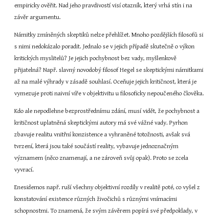
empiricky ověřit. Nad jeho pravdivostí visí otazník, který vrhá stín i na 
závěr argumentu.
Námitky zmíněných skeptiků nelze přehlížet. Mnoho pozdějších filosofů si 
s nimi nedokázalo poradit. Jednalo se v jejich případě skutečně o výkon 
kritických myslitelů? Je jejich pochybnost bez vady, myšlenkově 
přijatelná? Např. slavný novodobý filosof Hegel se skeptickými námitkami 
až na malé výhrady v zásadě souhlasí. Oceňuje jejich kritičnost, která je 
vymezuje proti naivní víře v objektivitu u filosoficky nepoučeného člověka.
Kdo ale nepodlehne bezprostřednímu zdání, musí vidět, že pochybnost a 
kritičnost uplatněná skeptickými autory má své vážné vady. Pyrhon 
zbavuje realitu vnitřní konzistence a vyhraněné totožnosti, avšak svá 
tvrzení, která jsou také součástí reality, vybavuje jednoznačným 
významem (něco znamenají, a ne zároveň svůj opak). Proto se zcela 
vyvrací.
Enesidemos např. ruší všechny objektivní rozdíly v realitě poté, co vyšel z 
konstatování existence různých živočichů s různými vnímacími 
schopnostmi. To znamená, že svým závěrem popírá své předpoklady, v 