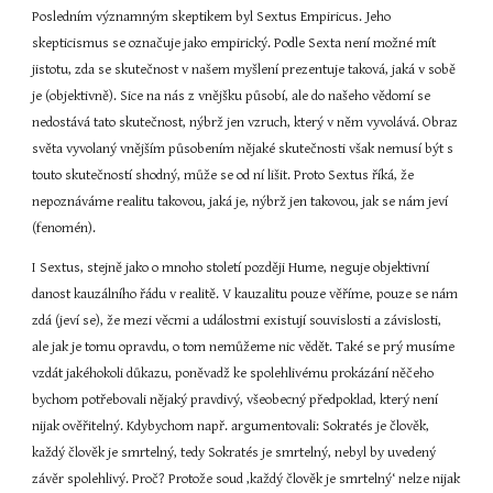
Posledním významným skeptikem byl Sextus Empiricus. Jeho 
skepticismus se označuje jako empirický. Podle Sexta není možné mít 
jistotu, zda se skutečnost v našem myšlení prezentuje taková, jaká v sobě 
je (objektivně). Sice na nás z vnějšku působí, ale do našeho vědomí se 
nedostává tato skutečnost, nýbrž jen vzruch, který v něm vyvolává. Obraz 
světa vyvolaný vnějším působením nějaké skutečnosti však nemusí být s 
touto skutečností shodný, může se od ní lišit. Proto Sextus říká, že 
nepoznáváme realitu takovou, jaká je, nýbrž jen takovou, jak se nám jeví 
(fenomén).
I Sextus, stejně jako o mnoho století později Hume, neguje objektivní 
danost kauzálního řádu v realitě. V kauzalitu pouze věříme, pouze se nám 
zdá (jeví se), že mezi věcmi a událostmi existují souvislosti a závislosti, 
ale jak je tomu opravdu, o tom nemůžeme nic vědět. Také se prý musíme 
vzdát jakéhokoli důkazu, poněvadž ke spolehlivému prokázání něčeho 
bychom potřebovali nějaký pravdivý, všeobecný předpoklad, který není 
nijak ověřitelný. Kdybychom např. argumentovali: Sokratés je člověk, 
každý člověk je smrtelný, tedy Sokratés je smrtelný, nebyl by uvedený 
závěr spolehlivý. Proč? Protože soud ‚každý člověk je smrtelný‘ nelze nijak 