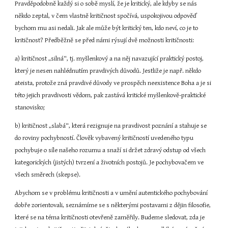
Pravděpodobně každý si o sobě myslí, že je kritický, ale kdyby se nás 
někdo zeptal, v čem vlastně kritičnost spočívá, uspokojivou odpověď 
bychom mu asi nedali. Jak ale může být kritický ten, kdo neví, co je to 
kritičnost? Předběžně se před námi rýsují dvě možnosti kritičnosti:
a) kritičnost „silná“, tj. myšlenkový a na něj navazující praktický postoj, 
který je nesen nahlédnutím pravdivých důvodů. Jestliže je např. někdo 
ateista, protože zná pravdivé důvody ve prospěch neexistence Boha a je si 
této jejich pravdivosti vědom, pak zastává kritické myšlenkově-praktické 
stanovisko;
b) kritičnost „slabá“, která rezignuje na pravdivost poznání a stahuje se 
do roviny pochybností. Člověk vybavený kritičností uvedeného typu 
pochybuje o síle našeho rozumu a snaží si držet zdravý odstup od všech 
kategorických (jistých) tvrzení a životních postojů. Je pochybovačem ve 
všech směrech (skepse).
Abychom se v problému kritičnosti a v umění autentického pochybování 
dobře zorientovali, seznámíme se s některými postavami z dějin filosofie, 
které se na téma kritičnosti otevřeně zaměřily. Budeme sledovat, zda je 