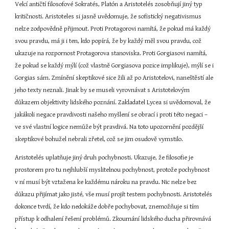
Velcí antičtí filosofové Sokratés, Platón a Aristotelés zosobňují jiný typ 
kritičnosti. Aristoteles si jasně uvědomuje, že sofistický negativismus 
nelze zodpovědně přijmout. Proti Protagorovi namítá, že pokud má každý 
svou pravdu, má ji i ten, kdo popírá, že by každý měl svou pravdu, což 
ukazuje na rozpornost Protagorova stanoviska. Proti Gorgiasovi namítá, 
že pokud se každý mýlí (což vlastně Gorgiasova pozice implikuje), mýlí se i 
Gorgias sám. Zmínění skeptikové sice žili až po Aristotelovi, naneštěstí ale 
jeho texty neznali. Jinak by se museli vyrovnávat s Aristotelovým 
důkazem objektivity lidského poznání. Zakladatel Lycea si uvědomoval, že 
jakákoli negace pravdivosti našeho myšlení se obrací i proti této negaci – 
ve své vlastní logice nemůže být pravdivá. Na toto upozornění pozdější 
skeptikové bohužel nebrali zřetel, což se jim osudově vymstilo.
Aristotelés uplatňuje jiný druh pochybnosti. Ukazuje, že filosofie je 
prostorem pro tu nejhlubší myslitelnou pochybnost, protože pochybnost 
v ní musí být vztažena ke každému nároku na pravdu. Nic nelze bez 
důkazu přijímat jako jisté, vše musí projít testem pochybnosti. Aristotelés 
dokonce tvrdí, že kdo nedokáže dobře pochybovat, znemožňuje si tím 
přístup k odhalení řešení problémů. Zkoumání lidského ducha přirovnává 