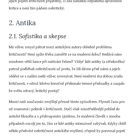
jejich pojem kritičnosti přijatelný, či zda náhodou nepodléhá oprávněné 
kritice a není tím pádem nekritický.
2. Antika
2.1. Sofistika a skepse
Má vůbec smysl pátrat mezi antickými autory ohledně problému 
kritičnosti? Není spíše třeba zaměřit se na moderní dobu? Nedává nám 
mnohem větší šance při nalézání řešení? Vždyť lidé antiky (a středověku) 
patrně podléhali nekritičnosti už proto, že žili dávno před námi a jejich 
vědění se s naším nedá vůbec srovnávat. Není moderní éra dobou zrodu 
kritičnosti, v němž lidstvo konečně překonalo temné předsudky a zaujalo 
ke světu zdravý, kritický postoj?
Mnozí naši současníci smýšlejí přesně tímto způsobem. Plynutí času pro 
ně znamená i pokrok v kritičnosti. Stačí však soustředěnější pohled do 
antické filosofie a s překvapením zjistíme, že moderní člověk v mnoha 
případech rozvíjí jen to, čím se lidé antiky intenzivně zabývali. Kdyby chtěl 
někdo předvést nekritičnost antického myšlení, zřejmě by porovnal pojetí 