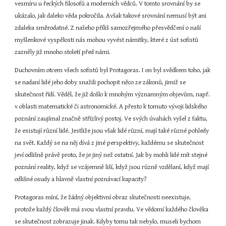
vesmíru u řeckých filosofů a moderních vědců. V tomto srovnání by se 
ukázalo, jak daleko věda pokročila. Avšak takové srovnání nemusí být ani 
zdaleka směrodatné. Z našeho příliš samozřejmého přesvědčení o naší 
myšlenkové vyspělosti nás mohou vyvést námitky, které z úst sofistů 
zazněly již mnoho století před námi.
Duchovním otcem všech sofistů byl Protagoras. I on byl svědkem toho, jak 
se nadaní lidé jeho doby snažili pochopit něco ze zákonů, jimiž se 
skutečnost řídí. Věděl, že již došlo k mnohým významným objevům, např. 
v oblasti matematické či astronomické. A přesto k tomuto vývoji lidského 
poznání zaujímal značně střízlivý postoj. Ve svých úvahách vyšel z faktu, 
že existují různí lidé. Jestliže jsou však lidé různí, mají také různé pohledy 
na svět. Každý se na něj dívá z jiné perspektivy, každému se skutečnost 
jeví odlišně právě proto, že je jiný než ostatní. Jak by mohli lidé mít stejné 
poznání reality, když se vzájemně liší, když jsou různě vzdělaní, když mají 
odlišné osudy a hlavně vlastní poznávací kapacity?
Protagoras míní, že žádný objektivní obraz skutečnosti neexistuje, 
protože každý člověk má svou vlastní pravdu. Ve vědomí každého člověka 
se skutečnost zobrazuje jinak. Kdyby tomu tak nebylo, museli bychom 