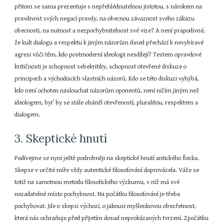
přitom se sama prezentuje s nepřehlédnutelnou jistotou, s nárokem na 
pravdivost svých negací pravdy, na obecnou závaznost svého zákazu 
obecnosti, na nutnost a nezpochybnitelnost své vize? A není prapodivné, 
že kult dialogu a respektu k jiným názorům ihned přechází k nevybíravé 
agresi vůči těm, kdo postmoderní ideologii nesdílejí? Testem opravdové 
kritičnosti je schopnost sebekritiky, schopnost otevřené diskuze o 
principech a východiscích vlastních názorů. Kdo se této diskuzi vyhýbá, 
kdo není ochoten naslouchat názorům oponentů, není ničím jiným než 
ideologem, byť by se stále oháněl otevřeností, pluralitou, respektem a 
dialogem.
3. Skeptické hnutí
Podívejme se nyní ještě podrobněji na skeptické hnutí antického Řecka. 
Skepse v určité míře vždy autentické filosofování doprovázela. Váže se 
totiž na samotnou metodu filosofického výzkumu, v níž má své 
nezadatelné místo pochybnost. Na počátku filosofování je třeba 
pochybovat. Jde o skepsi výchozí, o jakousi myšlenkovou obezřetnost, 
která nás ochraňuje před přijetím dosud neprokázaných tvrzení. Zpočátku 