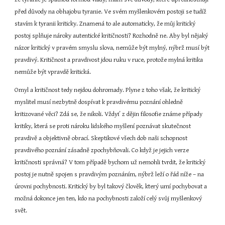
před důvody na obhajobu tyranie. Ve svém myšlenkovém postoji se tudíž 
stavím k tyranii kriticky. Znamená to ale automaticky, že můj kritický 
postoj splňuje nároky autentické kritičnosti? Rozhodně ne. Aby byl nějaký 
názor kritický v pravém smyslu slova, nemůže být mylný, nýbrž musí být 
pravdivý. Kritičnost a pravdivost jdou ruku v ruce, protože mylná kritika 
nemůže být vpravdě kritická.
Omyl a kritičnost tedy nejdou dohromady. Plyne z toho však, že kritický 
myslitel musí nezbytně dospívat k pravdivému poznání ohledně 
kritizované věci? Zdá se, že nikoli. Vždyť z dějin filosofie známe případy 
kritiky, která se proti nároku lidského myšlení poznávat skutečnost 
pravdivě a objektivně obrací. Skeptikové všech dob naši schopnost 
pravdivého poznání zásadně zpochybňovali. Co když je jejich verze 
kritičnosti správná? V tom případě bychom už nemohli tvrdit, že kritický 
postoj je nutně spojen s pravdivým poznáním, nýbrž leží o řád níže – na 
úrovni pochybnosti. Kritický by byl takový člověk, který umí pochybovat a 
možná dokonce jen ten, kdo na pochybnosti založí celý svůj myšlenkový 
svět.