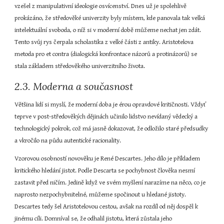
vzešel z manipulativní ideologie osvícenství. Dnes už je spolehlivě 
prokázáno, že středověké univerzity byly místem, kde panovala tak velká 
intelektuální svoboda, o níž si v moderní době můžeme nechat jen zdát. 
Tento svůj rys čerpala scholastika z velké části z antiky. Aristotelova 
metoda pro et contra (dialogická konfrontace názorů a protinázorů) se 
stala základem středověkého univerzitního života.
2.3. Moderna a současnost
Většina lidí si myslí, že moderní doba je érou opravdové kritičnosti. Vždyť 
teprve v post-středověkých dějinách učinilo lidstvo nevídaný vědecký a 
technologický pokrok, což má jasně dokazovat, že odložilo staré předsudky 
a vkročilo na půdu autentické racionality.
Vzorovou osobností novověku je René Descartes. Jeho dílo je příkladem 
kritického hledání jistot. Podle Descarta se pochybnost člověka nesmí 
zastavit před ničím. Jedině když ve svém myšlení narazíme na něco, co je 
naprosto nezpochybnitelné, můžeme spočinout u hledané jistoty. 
Descartes tedy šel Aristotelovou cestou, avšak na rozdíl od něj dospěl k 
jinému cíli. Domníval se, že odhalil jistotu, která zůstala jeho 