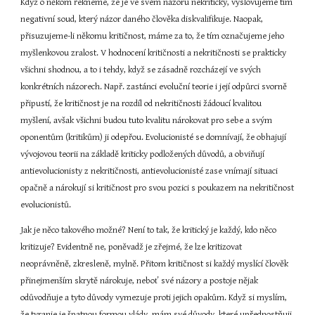
Když o někom řekneme, že je ve svém názoru nekritický, vyslovujeme tím 
negativní soud, který názor daného člověka diskvalifikuje. Naopak, 
přisuzujeme-li někomu kritičnost, máme za to, že tím označujeme jeho 
myšlenkovou zralost. V hodnocení kritičnosti a nekritičnosti se prakticky 
všichni shodnou, a to i tehdy, když se zásadně rozcházejí ve svých 
konkrétních názorech. Např. zastánci evoluční teorie i její odpůrci svorně 
připustí, že kritičnost je na rozdíl od nekritičnosti žádoucí kvalitou 
myšlení, avšak všichni budou tuto kvalitu nárokovat pro sebe a svým 
oponentům (kritikům) ji odepřou. Evolucionisté se domnívají, že obhajují 
vývojovou teorii na základě kriticky podložených důvodů, a obviňují 
antievolucionisty z nekritičnosti, antievolucionisté zase vnímají situaci 
opačně a nárokují si kritičnost pro svou pozici s poukazem na nekritičnost 
evolucionistů.
Jak je něco takového možné? Není to tak, že kritický je každý, kdo něco 
kritizuje? Evidentně ne, poněvadž je zřejmé, že lze kritizovat 
neoprávněně, zkresleně, mylně. Přitom kritičnost si každý myslící člověk 
přinejmenším skrytě nárokuje, neboť své názory a postoje nějak 
odůvodňuje a tyto důvody vymezuje proti jejich opakům. Když si myslím, 
že tyranie je špatnou formou vlády, mám své důvody, které upřednostňuji 