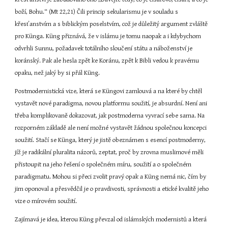
boží, Bohu.“ (Mt 22,21) Čili princip sekularismu je v souladu s 
křesťanstvím a s biblickým poselstvím, což je důležitý argument zvláště 
pro Künga. Küng přiznává, že v islámu je tomu naopak a i kdybychom 
odvrhli Sunnu, požadavek totálního sloučení státu a náboženství je 
koránský. Pak ale hesla zpět ke Koránu, zpět k Bibli vedou k pravému 
opaku, než jaký by si přál Küng.
Postmodernistická vize, která se Küngovi zamlouvá a na které by chtěl 
vystavět nové paradigma, novou platformu soužití, je absurdní. Není ani 
třeba komplikovaně dokazovat, jak postmoderna vyvrací sebe sama. Na 
rozporném základě ale není možné vystavět žádnou společnou koncepci 
soužití. Stačí se Künga, který je jistě obeznámen s esencí postmoderny, 
jíž je radikální pluralita názorů, zeptat, proč by zrovna muslimové měli 
přistoupit na jeho řešení o společném míru, soužití a o společném 
paradigmatu. Mohou si přeci zvolit pravý opak a Küng nemá nic, čím by 
jim oponoval a přesvědčil je o pravdivosti, správnosti a etické kvalitě jeho 
vize o mírovém soužití.
Zajímavá je idea, kterou Küng převzal od islámských modernistů a která 