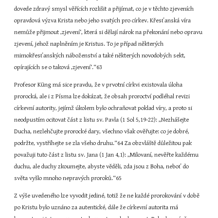
dovede zdravý smysl věřících rozlišit a přijímat, co je v těchto zjeveních 
opravdová výzva Krista nebo jeho svatých pro církev. Křesťanská víra 
nemůže přijmout ‚zjevení‘, která si dělají nárok na překonání nebo opravu 
zjevení, jehož naplněním je Kristus. To je případ některých 
mimokřesťanských náboženství a také některých novodobých sekt, 
opírajících se o taková ‚zjevení‘.“63
Profesor Küng má sice pravdu, že v prvotní církvi existovala úloha 
prorocká, ale i z Písma lze dokázat, že obsah proroctví podléhal revizi 
církevní autority, jejímž úkolem bylo ochraňovat poklad víry, a proto si 
neodpustím ocitovat část z listu sv. Pavla (1 Sol 5,19-22): „Nezhášejte 
Ducha, nezlehčujte prorocké dary, všechno však ověřujte: co je dobré, 
podržte, vystříhejte se zla všeho druhu.“64 Za obzvláště důležitou pak 
považuji tuto část z listu sv. Jana (1 Jan 4,1): „Milovaní, nevěřte každému 
duchu, ale duchy zkoumejte, abyste věděli, zda jsou z Boha, neboť do 
světa vyšlo mnoho nepravých proroků.“65
Z výše uvedeného lze vyvodit jediné, totiž že ne každé prorokování v době 
po Kristu bylo uznáno za autentické, dále že církevní autorita má 