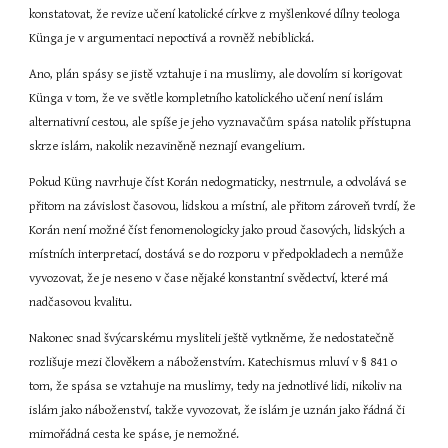
konstatovat, že revize učení katolické církve z myšlenkové dílny teologa 
Künga je v argumentaci nepoctivá a rovněž nebiblická.
Ano, plán spásy se jistě vztahuje i na muslimy, ale dovolím si korigovat 
Künga v tom, že ve světle kompletního katolického učení není islám 
alternativní cestou, ale spíše je jeho vyznavačům spása natolik přístupna 
skrze islám, nakolik nezaviněně neznají evangelium.
Pokud Küng navrhuje číst Korán nedogmaticky, nestrnule, a odvolává se 
přitom na závislost časovou, lidskou a místní, ale přitom zároveň tvrdí, že 
Korán není možné číst fenomenologicky jako proud časových, lidských a 
místních interpretací, dostává se do rozporu v předpokladech a nemůže 
vyvozovat, že je neseno v čase nějaké konstantní svědectví, které má 
nadčasovou kvalitu.
Nakonec snad švýcarskému mysliteli ještě vytkněme, že nedostatečně 
rozlišuje mezi člověkem a náboženstvím. Katechismus mluví v § 841 o 
tom, že spása se vztahuje na muslimy, tedy na jednotlivé lidi, nikoliv na 
islám jako náboženství, takže vyvozovat, že islám je uznán jako řádná či 
mimořádná cesta ke spáse, je nemožné.