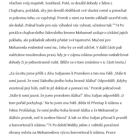
všechen svůj majetek. Souhlasil. Poté, co dosáhl dohody s lidmi z 
Chajbaru, požádali, aby jim dovolil obdělávat své vlastní země a ponechat 
si polovinu toho, co vypěstují. Prorok s nimi na tomto základě uzavřel mír, 
ale dodal: ‚Pokud bude pro nás výhodné vás vyhnat, učiníme tak.‘“74 Po 
porážce chajbarského židovského kmene Mohamed usiluje o získání jejich 
pokladu, ale pokladník odmítá předat své tajemství. Mučení pro 
Mohameda evidentně není nic, čeho by se měl zdržet. V další části pak 
nalézáme muslimskou praxi, kdy je v zájmu islámu povoleno nedodržovat 
dohody či je jednostranně rušit. (Blíže se o tom zmíníme v 6. části textu.)
„Za úsvitu jsme přišli s Abu Sufjanem k Prorokovi a ten mu řekl: ‚Stále ti 
není jasné, že není žádného jiného boha kromě Aláha!‘ Odpověděl: ‚Kdyby 
existoval jiný bůh, měl to již dokázat a pomoci mi.‘ Prorok pokračoval: 
‚Stále ti není jasné, že jsem prorokem Aláha?‘ Abu Sufjan odpověděl: ‚O 
tom pořád pochybuji.‘ Na to jsem mu řekl: ‚Běda ti! Přestup k islámu a 
řekni: Prohlašuji, že není jiného boha kromě Aláha a že Mohamed je 
Aláhův prorok, než ti usekne hlavu!‘ A tak se Abu Sufjan přiznal k pravdě 
a konvertoval k islámu.“75 Po dobití Mekky jeden z velitelů poražené 
obrany města na Mohamedovu výzvu konvertoval k islámu. Praxe 