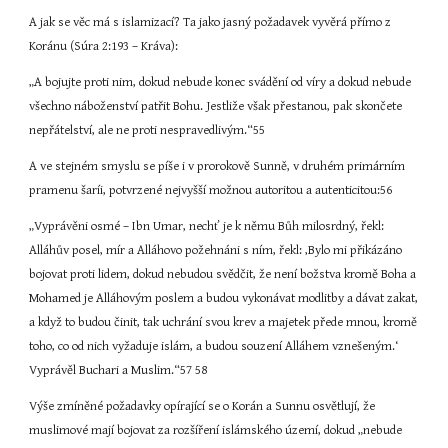
A jak se věc má s islamizací? Ta jako jasný požadavek vyvěrá přímo z 
Koránu (Súra 2:193 – Kráva):
„A bojujte proti nim, dokud nebude konec svádění od víry a dokud nebude 
všechno náboženství patřit Bohu. Jestliže však přestanou, pak skončete 
nepřátelství, ale ne proti nespravedlivým.“55
A ve stejném smyslu se píše i v prorokově Sunně, v druhém primárním 
pramenu šaríi, potvrzené nejvyšší možnou autoritou a autenticitou:56
„Vyprávěni osmé – Ibn Umar, nechť je k němu Bůh milosrdný, řekl: 
Alláhův posel, mír a Alláhovo požehnáni s ním, řekl: ‚Bylo mi přikázáno 
bojovat proti lidem, dokud nebudou svědčit, že není božstva kromě Boha a 
Mohamed je Alláhovým poslem a budou vykonávat modlitby a dávat zakat, 
a když to budou činit, tak uchrání svou krev a majetek přede mnou, kromě 
toho, co od nich vyžaduje islám, a budou souzení Alláhem vznešeným.‘ 
Vyprávěl Buchari a Muslim.“57 58
Výše zmíněné požadavky opírající se o Korán a Sunnu osvětlují, že 
muslimové mají bojovat za rozšíření islámského území, dokud „nebude 