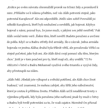
„Krátce po svém návratu shromáždil prorok na tržnici židy a promluvil k 
nim: ‚Přihlašte se k islámu předtím, než vás Aláh potrestá stejně, jako 
potrestal Kurajšovce!‘ Ale oni odpověděli: ‚Nelži sám sobě! Povraždil jsi 
několik Kurajšovců, kteří byli nezkušení a nevěděli, jak bojovat. Kdybys 
bojoval s námi, poznal bys, že jsme muži, s jakými ses ještě nestřetl.‘ Pak 
Aláh seslal tento verš: ‚Řekni těm, kteří nevěří: Budete poraženi a uvrženi 
do pekla. Když se u Badru střetly dvě armády, šlo o zázrak. Jedna armáda 
bojovala ve jménu Aláha; druhá byla třikrát větší, ale považovala Věřící za 
stejně početné, jako byli oni. Ale Aláh dává svojí pomocí sílu těm, kterým 
chce.‘ Jistě je v tom poučení pro ty, kteří mají oči, aby uviděli.“72 Po 
vítězství v bitvě u Badru Mohamed využívá svého triumfu a vyzývá židy, 
aby přestoupili na islám.
„Aláh řekl: ‚Hledali jste výkupné a světská potěšení, ale Aláh chce život 
budoucí,‘ což znamená, že mohou zabíjet, aby šířili Jeho náboženství, 
které je cestou k příštímu životu. Předtím Aláh určil neudělovat tresty s 
výjimkou případů, kdy byla porušena Jeho nařízení; jinak by muži z bitvy 
u Badru byli tvrdě potrestáni za to, že vzali zajatce. Nicméně On přiznal 