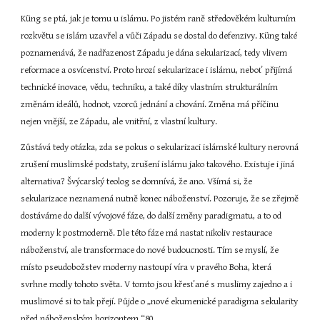
Küng se ptá, jak je tomu u islámu. Po jistém raně středověkém kulturním 
rozkvětu se islám uzavřel a vůči Západu se dostal do defenzivy. Küng také 
poznamenává, že nadřazenost Západu je dána sekularizací, tedy vlivem 
reformace a osvícenství. Proto hrozí sekularizace i islámu, neboť přijímá 
technické inovace, vědu, techniku, a také díky vlastním strukturálním 
změnám ideálů, hodnot, vzorců jednání a chování. Změna má příčinu 
nejen vnější, ze Západu, ale vnitřní, z vlastní kultury.
Zůstává tedy otázka, zda se pokus o sekularizaci islámské kultury nerovná 
zrušení muslimské podstaty, zrušení islámu jako takového. Existuje i jiná 
alternativa? Švýcarský teolog se domnívá, že ano. Všímá si, že 
sekularizace neznamená nutně konec náboženství. Pozoruje, že se zřejmě 
dostáváme do další vývojové fáze, do další změny paradigmatu, a to od 
moderny k postmoderně. Dle této fáze má nastat nikoliv restaurace 
náboženství, ale transformace do nové budoucnosti. Tím se myslí, že 
místo pseudobožstev moderny nastoupí víra v pravého Boha, která 
svrhne modly tohoto světa. V tomto jsou křesťané s muslimy zajedno a i 
muslimové si to tak přejí. Půjde o „nové ekumenické paradigma sekularity 
před náboženským horizontem.“80