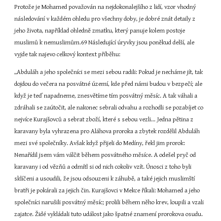
Protože je Mohamed považován na nejdokonalejšího z lidí, vzor vhodný 
následování v každém ohledu pro všechny doby, je dobré znát detaily z 
jeho života, například ohledně zmatku, který panuje kolem postoje 
muslimů k nemuslimům.69 Následující úryvky jsou poněkud delší, ale 
vyjde tak najevo celkový kontext příběhu:
„Abduláh a jeho společníci se mezi sebou radili: Pokud je necháme jít, tak 
dojdou do večera na posvátné území, kde před námi budou v bezpečí; ale 
když je teď napadneme, znesvětíme tím posvátný měsíc. A tak váhali a 
zdráhali se zaútočit, ale nakonec sebrali odvahu a rozhodli se pozabíjet co 
nejvíce Kurajšovců a sebrat zboží, které s sebou vezli... Jedna pětina z 
karavany byla vyhrazena pro Aláhova proroka a zbytek rozdělil Abduláh 
mezi své společníky. Avšak když přijeli do Medíny, řekl jim prorok: 
Nenařídil jsem vám válčit během posvátného měsíce. A odešel pryč od 
karavany i od vězňů a odmítl si od nich cokoliv vzít. Únosci z toho byli 
sklíčeni a usoudili, že jsou odsouzeni k záhubě, a také jejich muslimští 
bratři je pokárali za jejich čin. Kurajšovci v Mekce říkali: Mohamed a jeho 
společníci narušili posvátný měsíc; prolili během něho krev, loupili a vzali 
zajatce. Židé vykládali tuto událost jako špatné znamení prorokova osudu.