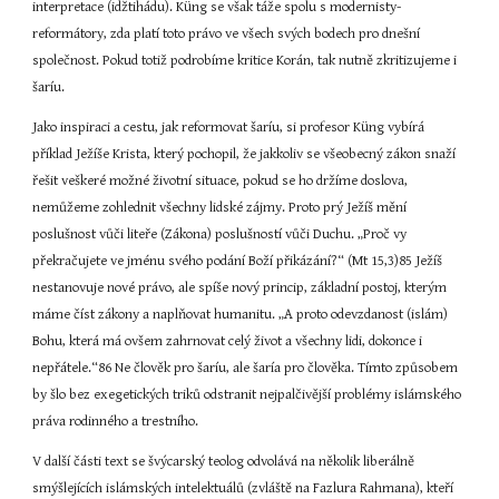
interpretace (idžtihádu). Küng se však táže spolu s modernisty-
reformátory, zda platí toto právo ve všech svých bodech pro dnešní 
společnost. Pokud totiž podrobíme kritice Korán, tak nutně zkritizujeme i 
šaríu.
Jako inspiraci a cestu, jak reformovat šaríu, si profesor Küng vybírá 
příklad Ježíše Krista, který pochopil, že jakkoliv se všeobecný zákon snaží 
řešit veškeré možné životní situace, pokud se ho držíme doslova, 
nemůžeme zohlednit všechny lidské zájmy. Proto prý Ježíš mění 
poslušnost vůči liteře (Zákona) poslušností vůči Duchu. „Proč vy 
překračujete ve jménu svého podání Boží přikázání?“ (Mt 15,3)85 Ježíš 
nestanovuje nové právo, ale spíše nový princip, základní postoj, kterým 
máme číst zákony a naplňovat humanitu. „A proto odevzdanost (islám) 
Bohu, která má ovšem zahrnovat celý život a všechny lidi, dokonce i 
nepřátele.“86 Ne člověk pro šaríu, ale šaría pro člověka. Tímto způsobem 
by šlo bez exegetických triků odstranit nejpalčivější problémy islámského 
práva rodinného a trestního.
V další části text se švýcarský teolog odvolává na několik liberálně 
smýšlejících islámských intelektuálů (zvláště na Fazlura Rahmana), kteří 