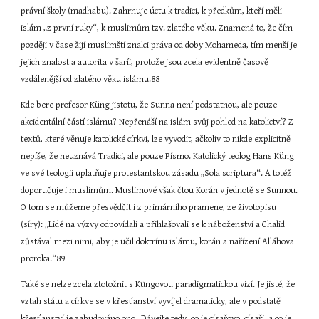
právní školy (madhabu). Zahrnuje úctu k tradici, k předkům, kteří měli 
islám „z první ruky“, k muslimům tzv. zlatého věku. Znamená to, že čím 
později v čase žijí muslimští znalci práva od doby Mohameda, tím menší je 
jejich znalost a autorita v šaríi, protože jsou zcela evidentně časově 
vzdálenější od zlatého věku islámu.88
Kde bere profesor Küng jistotu, že Sunna není podstatnou, ale pouze 
akcidentální částí islámu? Nepřenáší na islám svůj pohled na katolictví? Z 
textů, které věnuje katolické církvi, lze vyvodit, ačkoliv to nikde explicitně 
nepíše, že neuznává Tradici, ale pouze Písmo. Katolický teolog Hans Küng 
ve své teologii uplatňuje protestantskou zásadu „Sola scriptura“. A totéž 
doporučuje i muslimům. Muslimové však čtou Korán v jednotě se Sunnou. 
O tom se můžeme přesvědčit i z primárního pramene, ze životopisu 
(síry): „Lidé na výzvy odpovídali a přihlašovali se k náboženství a Chalid 
zůstával mezi nimi, aby je učil doktrínu islámu, korán a nařízení Alláhova 
proroka.“89
Také se nelze zcela ztotožnit s Küngovou paradigmatickou vizí. Je jisté, že 
vztah státu a církve se v křesťanství vyvíjel dramaticky, ale v podstatě 
křesťanství je zabudováno ono „Dávejte tedy, co je císařovo, císaři, a co je 