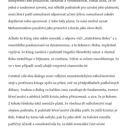
kompetenci toto posuzovat, zkoumat a vyhodnocovat. Pokud uzná, že se 
jedná o soukromé zjevení, má několik podmínek pro uznání jeho platnosti, 
mezi které patří nemožnost odporovat učení církve, nemožnost cokoliv 
doplňovat nebo opravovat. Z toho tedy plyne, že není možné uznat 
Mohammedovo poselství jako proroctví a Korán jako slovo Boží.
Ačkoliv to Küng sám nikde neuvádí, z odporu vůči „statickému Bohu“ a z 
neustálého poukazovaní na dynamismus, a to dokonce i Boha, explicitně 
vyplývá, že Küng zastává v podstatě Hegelův filosofický názor a vlastně 
Boha ztotožňuje s Dějinami, se změnou. Vůbec si ovšem neuvědomuje, že 
se v tom případě snaží uhájit rozporné stanovisko.66
Ostatně celá idea dialogu mezi velkými monoteistickými náboženstvími 
stojí u profesora Künga spíše na přání, než na předpokladech podložených 
důkazy. Snahou o dialog za každou cenu zasahuje do fundamentu, esence 
křesťanství a odebírá Ježíši Kristu jednu přirozenost, a sice, že je Bohem. 
Z tohoto hlediska totiž nemůže platit, že všechna tři náboženství mají 
stejnou podstatu. K podstatě křesťanství zkrátka patří, že Ježíš Kristus je 
Bůh. Pokud by tomu tak nebylo, pak by jeho oběť na Kalvárii neměla 
patřičný účinek a neuskutečnila by se další esenciální část učení 