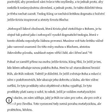
poctivější, aby promluvil sám tvůrce této myšlenky, a to jednak proto, aby 
nedošlo k neúmyslnému zkreslení, a jednak proto, že takto důležité téma 
je třeba nechat zaznít. Teolog Küng se nechává kritikou dogmatu o božství 
Ježíše Krista inspirovat u ateisty Ernsta Blocha:
„Nebezpečí lidové zbožnosti, která Krista plně ztotožňuje s Bohem, je tu 
stejně tak patrné jako i nebezpečí vysoké dogmatické teologie, která v 
tomto ohledu neposkytla žádnou prevenci. Musíme vzít tuto kritiku vážně 
jako varovné znamení: Do této míry mohou s Blochem, ateistou 
židovského původu, souhlasit nejen věřící židé, ale i křesťané.“93
Pokud se zaměří přímo na osobu Ježíše Krista, Küng říká, že Ježíš je ten, 
kdo lidem odhaluje novou podobu Boha. Není to už starozákonní hrozící 
Bůh, ale Bůh milosti. Taktéž je důležité, že Ježíš zvěstuje Boha a mluví o 
něm v podobenstvích, kde ukazuje jeho dobrotu a lásku, ale tím vůbec 
neříká, že tyto predikáty něco objektivně o Bohu vyjadřují, že tyto 
predikáty platí samy o sobě, to nikoli. Ježíš je vzdálen metafyzickým 
spekulacím, on nám sděluje, jaký je Bůh ne sám pro sebe, ale pro svět a 
hlavně pro člověka. Toto vymezení tedy nemá povahu metafyzickou, ale 
praktickou, lidskou.