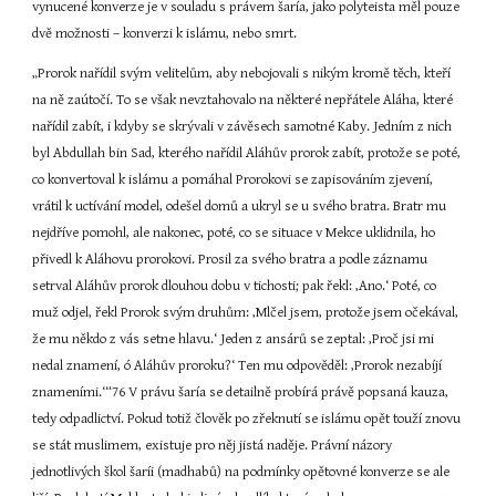
vynucené konverze je v souladu s právem šaría, jako polyteista měl pouze 
dvě možnosti – konverzi k islámu, nebo smrt.
„Prorok nařídil svým velitelům, aby nebojovali s nikým kromě těch, kteří 
na ně zaútočí. To se však nevztahovalo na některé nepřátele Aláha, které 
nařídil zabít, i kdyby se skrývali v závěsech samotné Kaby. Jedním z nich 
byl Abdullah bin Sad, kterého nařídil Aláhův prorok zabít, protože se poté, 
co konvertoval k islámu a pomáhal Prorokovi se zapisováním zjevení, 
vrátil k uctívání model, odešel domů a ukryl se u svého bratra. Bratr mu 
nejdříve pomohl, ale nakonec, poté, co se situace v Mekce uklidnila, ho 
přivedl k Aláhovu prorokovi. Prosil za svého bratra a podle záznamu 
setrval Aláhův prorok dlouhou dobu v tichosti; pak řekl: ‚Ano.‘ Poté, co 
muž odjel, řekl Prorok svým druhům: ‚Mlčel jsem, protože jsem očekával, 
že mu někdo z vás setne hlavu.‘ Jeden z ansárů se zeptal: ‚Proč jsi mi 
nedal znamení, ó Aláhův proroku?‘ Ten mu odpověděl: ‚Prorok nezabíjí 
znameními.‘“76 V právu šaría se detailně probírá právě popsaná kauza, 
tedy odpadlictví. Pokud totiž člověk po zřeknutí se islámu opět touží znovu 
se stát muslimem, existuje pro něj jistá naděje. Právní názory 
jednotlivých škol šaríi (madhabů) na podmínky opětovné konverze se ale 