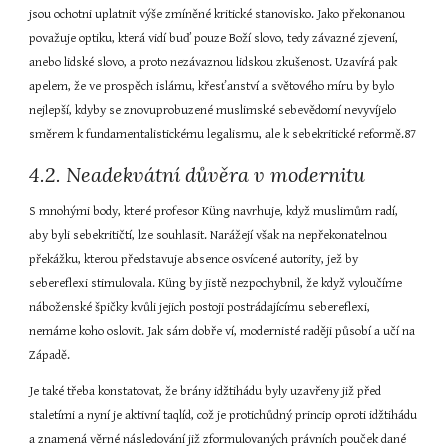
jsou ochotni uplatnit výše zmíněné kritické stanovisko. Jako překonanou 
považuje optiku, která vidí buď pouze Boží slovo, tedy závazné zjevení, 
anebo lidské slovo, a proto nezávaznou lidskou zkušenost. Uzavírá pak 
apelem, že ve prospěch islámu, křesťanství a světového míru by bylo 
nejlepší, kdyby se znovuprobuzené muslimské sebevědomí nevyvíjelo 
směrem k fundamentalistickému legalismu, ale k sebekritické reformě.87
4.2. Neadekvátní důvěra v modernitu
S mnohými body, které profesor Küng navrhuje, když muslimům radí, 
aby byli sebekritičtí, lze souhlasit. Narážejí však na nepřekonatelnou 
překážku, kterou představuje absence osvícené autority, jež by 
sebereflexi stimulovala. Küng by jistě nezpochybnil, že když vyloučíme 
náboženské špičky kvůli jejich postoji postrádajícímu sebereflexi, 
nemáme koho oslovit. Jak sám dobře ví, modernisté raději působí a učí na 
Západě.
Je také třeba konstatovat, že brány idžtihádu byly uzavřeny již před 
staletími a nyní je aktivní taqlíd, což je protichůdný princip oproti idžtihádu 
a znamená věrné následování již zformulovaných právních pouček dané 