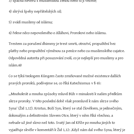
3) spáchá nevěru s muslimskou ženou nebo si ji vezme;
4) skrývá špehy nepřátelských sil;
5) svádí muslimy od islámu;
6) řekne něco nepovoleného o Alláhovi, Prorokovi nebo islámu.
Trestem za porušení dhimmy je trest smrti, otroctví, propuštění bez 
platby nebo propuštění výměnou za peníze nebo za muslimského zajatce. 
Odpovědná autorita při posuzování zvolí, co je nejlepší pro muslimy a pro 
islám.60
Co se týká teologem Küngem často zmiňované možné existence dalších 
pravých proroků, podívejme se, co říká Katechismus v § 65:
„‚Mnohokrát a mnoha způsoby mluvil Bůh v minulosti k našim předkům 
skrze proroky. V této poslední době však promluvil k nám skrze svého 
Syna‘ (Žid 1,12). Kristus, Boží Syn, který se stal člověkem, je jedinečným, 
dokonalým a definitivním Slovem Otce, který v něm říká všechno, a 
nebude už jiné slovo než toto. Svatý Jan od Kříže po mnoha jiných to 
vyjadřuje skvěle v komentáři k Žid 1,12: ‚Když nám dal svého Syna, který je 