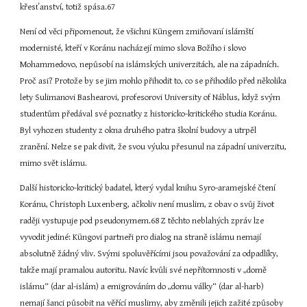
křesťanství, totiž spása.67
Není od věci připomenout, že všichni Küngem zmiňovaní islámští 
modernisté, kteří v Koránu nacházejí mimo slova Božího i slovo 
Mohammedovo, nepůsobí na islámských univerzitách, ale na západních. 
Proč asi? Protože by se jim mohlo přihodit to, co se přihodilo před několika 
lety Sulimanovi Bashearovi, profesorovi University of Náblus, když svým 
studentům předával své poznatky z historicko-kritického studia Koránu. 
Byl vyhozen studenty z okna druhého patra školní budovy a utrpěl 
zranění. Nelze se pak divit, že svou výuku přesunul na západní univerzitu, 
mimo svět islámu.
Další historicko-kritický badatel, který vydal knihu Syro-aramejské čtení 
Koránu, Christoph Luxenberg, ačkoliv není muslim, z obav o svůj život 
raději vystupuje pod pseudonymem.68 Z těchto neblahých zpráv lze 
vyvodit jediné: Küngovi partneři pro dialog na straně islámu nemají 
absolutně žádný vliv. Svými spoluvěřícími jsou považování za odpadlíky, 
takže mají pramalou autoritu. Navíc kvůli své nepřítomnosti v „domě 
islámu“ (dar al-islám) a emigrováním do „domu války“ (dar al-harb) 
nemají šanci působit na věřící muslimy, aby změnili jejich zažité způsoby 