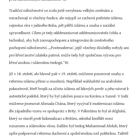
Tradiční náboženství se zcela jistě nevyhnou velkým změnám a 
nezachovají si všechny funkce, ale nejspíš se zachová podstata islámu, 
zejména víra v jediného Boha, pět pilířů islámu a snaha o sociální 
spravedlnost. Cílem je tedy oddémonizovat oddémonizovatele (vědu a 
techniku), aby byli znovupochopeni a integrováni do změněného 
pochopení náboženství. „‚Postmoderna‘, jejíž všechny důsledky nebyly ani 
pro křesťanství zdaleka patrné, může tedy být společnou výzvou pro 
křesťanskou i islámskou teologii.“81
Již v 18. století, ale hlavně pak v 19. století, můžeme pozorovat snahy o 
reformu islámu přímo u muslimů. Například wahhabité na arabském 
poloostrově, kteří brojili za očistu islámu od lidových pověr a jeho návrat k 
autentické podobě, který by byl založen pouze na Koránu a Sunně. V Indii 
můžeme jmenovat Ahmada Chána, který vyzýval k modernizaci islámu 
dle západního vzoru ve spolupráci s Brity. V Pákistánu to byl al-Afghání, 
který se stavěl proti kolonializaci a Britům, odmítal konflikt mezi 
rozumem a islámskou vírou. Dalším byl teolog Muhammad Abduh, který 
spíše podporoval reformu duchovní a společenskou než politickou. Taktéž 