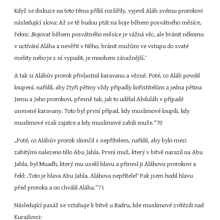
Když se diskuze na toto téma příliš rozšířily, vyjevil Aláh svému prorokovi 
následující slova: Až se tě budou ptát na boje během posvátného měsíce, 
řekni: ‚Bojovat během posvátného měsíce je vážná věc, ale bránit někomu 
v uctívání Aláha a nevěřit v Něho, bránit mužům ve vstupu do svaté 
mešity nebo je z ní vypudit, je mnohem závažnější.‘
A tak si Aláhův prorok přivlastnil karavanu a vězně. Poté, co Aláh povolil 
loupení, nařídil, aby čtyři pětiny vždy připadly kořistitelům a jedna pětina 
Jemu a Jeho prorokovi, přesně tak, jak to udělal Abduláh v případě 
unesené karavany. Toto byl první případ, kdy muslimové loupili, kdy 
muslimové vzali zajatce a kdy muslimové zabili muže.“70
„Poté, co Aláhův prorok skončil s nepřítelem, nařídil, aby bylo mezi 
zabitými nalezeno tělo Abu Jahla. První muž, který v bitvě narazil na Abu 
Jahla, byl Muadh, který mu usekl hlavu a přinesl ji Aláhovu prorokovi a 
řekl: ‚Toto je hlava Abu Jahla, Aláhova nepřítele!‘ Pak jsem hodil hlavu 
před proroka a on chválil Aláha.“71
Následující pasáž se vztahuje k bitvě u Badru, kde muslimové zvítězili nad 
Kurajšovci: