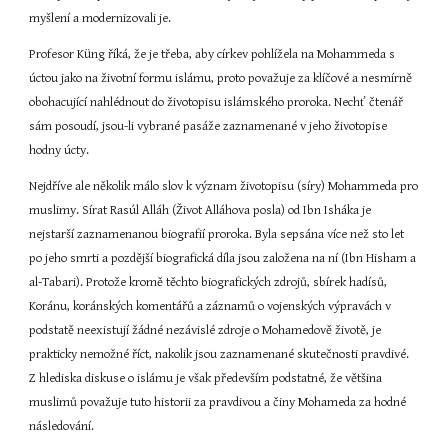
myšlení a modernizovali je.
Profesor Küng říká, že je třeba, aby církev pohlížela na Mohammeda s 
úctou jako na životní formu islámu, proto považuje za klíčové a nesmírně 
obohacující nahlédnout do životopisu islámského proroka. Nechť čtenář 
sám posoudí, jsou-li vybrané pasáže zaznamenané v jeho životopise 
hodny úcty.
Nejdříve ale několik málo slov k význam životopisu (síry) Mohammeda pro 
muslimy. Sírat Rasúl Alláh (Život Alláhova posla) od Ibn Isháka je 
nejstarší zaznamenanou biografií proroka. Byla sepsána více než sto let 
po jeho smrti a pozdější biografická díla jsou založena na ní (Ibn Hisham a 
al-Tabari). Protože kromě těchto biografických zdrojů, sbírek hadísů, 
Koránu, koránských komentářů a záznamů o vojenských výpravách v 
podstatě neexistují žádné nezávislé zdroje o Mohamedově životě, je 
prakticky nemožné říct, nakolik jsou zaznamenané skutečnosti pravdivé. 
Z hlediska diskuse o islámu je však především podstatné, že většina 
muslimů považuje tuto historii za pravdivou a činy Mohameda za hodné 
následování.