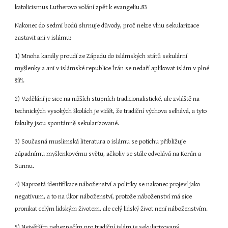
katolicismus Lutherovo volání zpět k evangeliu.83
Nakonec do sedmi bodů shrnuje důvody, proč nelze vlnu sekularizace 
zastavit ani v islámu:
1) Mnoha kanály proudí ze Západu do islámských států sekulární 
myšlenky a ani v islámské republice Írán se nedaří aplikovat islám v plné 
šíři.
2) Vzdělání je sice na nižších stupních tradicionalistické, ale zvláště na 
technických vysokých školách je vidět, že tradiční výchova selhává, a tyto 
fakulty jsou spontánně sekularizované.
3) Současná muslimská literatura o islámu se potichu přibližuje 
západnímu myšlenkovému světu, ačkoliv se stále odvolává na Korán a 
Sunnu.
4) Naprostá identifikace náboženství a politiky se nakonec projeví jako 
negativum, a to na úkor náboženství, protože náboženství má sice 
pronikat celým lidským životem, ale celý lidský život není náboženstvím.
5) Největším nebezpečím pro tradiční islám je sekularizovaný 