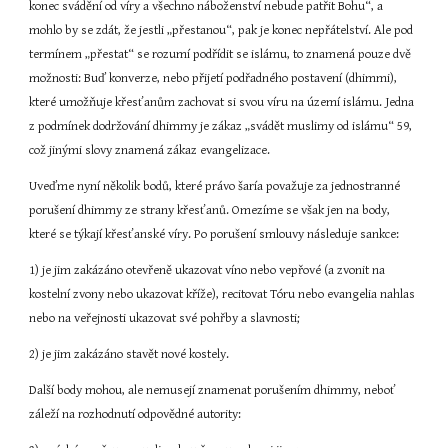
konec svádění od víry a všechno náboženství nebude patřit Bohu“, a 
mohlo by se zdát, že jestli „přestanou“, pak je konec nepřátelství. Ale pod 
termínem „přestat“ se rozumí podřídit se islámu, to znamená pouze dvě 
možnosti: Buď konverze, nebo přijetí podřadného postavení (dhimmi), 
které umožňuje křesťanům zachovat si svou víru na území islámu. Jedna 
z podmínek dodržování dhimmy je zákaz „svádět muslimy od islámu“ 59, 
což jinými slovy znamená zákaz evangelizace.
Uveďme nyní několik bodů, které právo šaría považuje za jednostranné 
porušení dhimmy ze strany křesťanů. Omezíme se však jen na body, 
které se týkají křesťanské víry. Po porušení smlouvy následuje sankce:
1) je jim zakázáno otevřeně ukazovat víno nebo vepřové (a zvonit na 
kostelní zvony nebo ukazovat kříže), recitovat Tóru nebo evangelia nahlas 
nebo na veřejnosti ukazovat své pohřby a slavnosti;
2) je jim zakázáno stavět nové kostely.
Další body mohou, ale nemusejí znamenat porušením dhimmy, neboť 
záleží na rozhodnutí odpovědné autority: