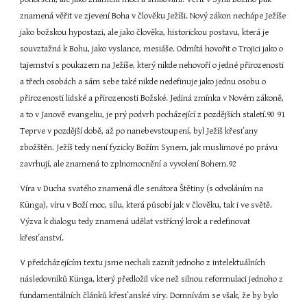
znamená věřit ve zjevení Boha v člověku Ježíši. Nový zákon nechápe Ježíše 
jako božskou hypostazi, ale jako člověka, historickou postavu, která je 
souvztažná k Bohu, jako vyslance, mesiáše. Odmítá hovořit o Trojici jako o 
tajemství s poukazem na Ježíše, který nikde nehovoří o jedné přirozenosti 
a třech osobách a sám sebe také nikde nedefinuje jako jednu osobu o 
přirozenosti lidské a přirozenosti Božské. Jediná zmínka v Novém zákoně, 
a to v Janově evangeliu, je prý podvrh pocházející z pozdějších staletí.90 91 
Teprve v pozdější době, až po nanebevstoupení, byl Ježíš křesťany 
zbožštěn. Ježíš tedy není fyzicky Božím Synem, jak muslimové po právu 
zavrhují, ale znamená to zplnomocnění a vyvolení Bohem.92
Víra v Ducha svatého znamená dle senátora Štětiny (s odvoláním na 
Künga), víru v Boží moc, sílu, která působí jak v člověku, tak i ve světě. 
Výzva k dialogu tedy znamená udělat vstřícný krok a redefinovat 
křesťanství.
V předcházejícím textu jsme nechali zaznít jednoho z intelektuálních 
následovníků Künga, který předložil více než silnou reformulaci jednoho z 
fundamentálních článků křesťanské víry. Domnívám se však, že by bylo 