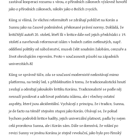
zastával kooperaci rozumu s vírou, o přírodních zákonech výslovně hovořil 
jako o přírodních zákonech, nikoliv jako o Božích zvycích.
Küng si všímá, že všichni reformátoři se zdráhají pohlížet na Korán a 
Sunnu jako na časově podmíněné, překonané právní normy. Dokládá, že 
kritičtější autoři 20. století, kteří šli v kritice dále než jejich předchůdci z 19. 
století a navrhovali reformovat islám v bodech zatím netknutých, např. 
oddělení politiky od náboženství, museli čelit soudním žalobám, cenzuře a 
život ohrožujícím represím. Proto v současnosti působí na západních 
univerzitách.82
Küng se správně táže, zda se současní modernisté nedostávají mimo 
platformu, na tenký led, s přihlédnutím k tomu, že tradicionalistická hnutí 
zesilují a odmítají jakoukoliv kritiku Koránu. Tradicionalisté se podle něj 
nesnaží posilovat a udržovat podstatu islámu, ale i všechny ostatní 
aspekty, které jsou akcidentální. Vycházejí z principu, že i tradice, Sunna, 
je de facto na téměř stejném stupni jako Korán. Obávají se, že pokud 
bychom podrobili kritice hadíty, jejich univerzální platnost, padla by nejen 
celá prorokova Sunna, ale i Korán sám. Dále se domnívá, že volání po 
revizi Sunny ve jménu Koránu je stejně revoluční, jako bylo pro římský 