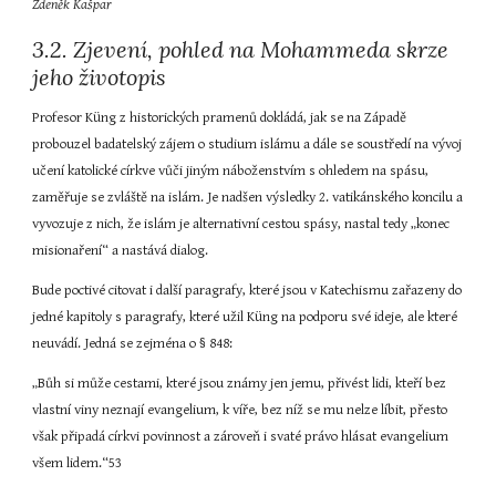
Zdeněk Kašpar
3.2. Zjevení, pohled na Mohammeda skrze 
jeho životopis
Profesor Küng z historických pramenů dokládá, jak se na Západě 
probouzel badatelský zájem o studium islámu a dále se soustředí na vývoj 
učení katolické církve vůči jiným náboženstvím s ohledem na spásu, 
zaměřuje se zvláště na islám. Je nadšen výsledky 2. vatikánského koncilu a 
vyvozuje z nich, že islám je alternativní cestou spásy, nastal tedy „konec 
misionaření“ a nastává dialog.
Bude poctivé citovat i další paragrafy, které jsou v Katechismu zařazeny do 
jedné kapitoly s paragrafy, které užil Küng na podporu své ideje, ale které 
neuvádí. Jedná se zejména o § 848:
„Bůh si může cestami, které jsou známy jen jemu, přivést lidi, kteří bez 
vlastní viny neznají evangelium, k víře, bez níž se mu nelze líbit, přesto 
však připadá církvi povinnost a zároveň i svaté právo hlásat evangelium 
všem lidem.“53