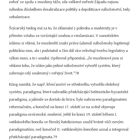
neboť se spolu s muslimy táže, zda veškeré neřesti Západu nejsou 
náhodou důsledkem desakralizace politiky a depolitizace náboženství, tedy 
sekularizace.
Švýcarský teolog má za to, že zklamání z pokroku a modernity je v 
přímém vztahu se vzrůstající snahou o reislamizaci. V sunnitském 
islámu si všímá, že muslimští znalci práva (ulamá) nábožensky legitimují 
politickou moc, ale i podstatně a čím dál více ovlivňují tvorbu legislativy a 
výkon moci, a to i soudní. Opětovně připomíná, „že muslimové jsou si 
vědomi toho, že islám jako jediné náboženství vytvořil systém, který 
zahrnuje celý soukromý i veřejný život.“78
Küng namítá, že např. křesťanství ve středověku vytvořilo obdobný 
systém, paradigma, které nahradilo předcházející helénisticko-byzantské 
paradigma, a jakmile se dostalo do krize, bylo nahrazeno paradigmatem 
reformačním, a konečně na konci 17. století se na scéně objevuje 
paradigma osvícenské, moderní. Ještě ke konci 19. století během I. 
vatikánského koncilu se římský katolicismus snažil bránit vůči novým 
paradigmatům, než konečně II. vatikánským koncilem uznal a integroval 
předcházející paradigmata.79