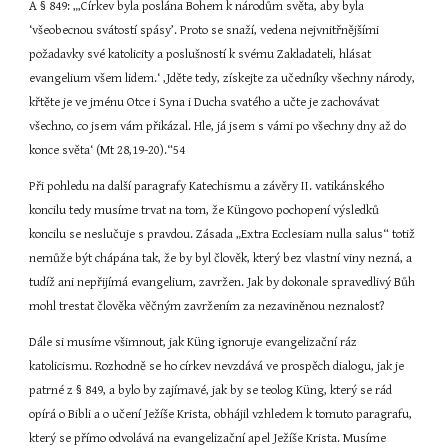
A § 849: „‚Církev byla poslána Bohem k národům světa, aby byla 
‘všeobecnou svátostí spásy’. Proto se snaží, vedena nejvnitřnějšími 
požadavky své katolicity a poslušností k svému Zakladateli, hlásat 
evangelium všem lidem.‘ ‚Jděte tedy, získejte za učedníky všechny národy, 
křtěte je ve jménu Otce i Syna i Ducha svatého a učte je zachovávat 
všechno, co jsem vám přikázal. Hle, já jsem s vámi po všechny dny až do 
konce světa‘ (Mt 28,19-20).“54
Při pohledu na další paragrafy Katechismu a závěry II. vatikánského 
koncilu tedy musíme trvat na tom, že Küngovo pochopení výsledků 
koncilu se neslučuje s pravdou. Zásada „Extra Ecclesiam nulla salus“ totiž 
nemůže být chápána tak, že by byl člověk, který bez vlastní viny nezná, a 
tudíž ani nepřijímá evangelium, zavržen. Jak by dokonale spravedlivý Bůh 
mohl trestat člověka věčným zavržením za nezaviněnou neznalost?
Dále si musíme všimnout, jak Küng ignoruje evangelizační ráz 
katolicismu. Rozhodně se ho církev nevzdává ve prospěch dialogu, jak je 
patrné z § 849, a bylo by zajímavé, jak by se teolog Küng, který se rád 
opírá o Bibli a o učení Ježíše Krista, obhájil vzhledem k tomuto paragrafu, 
který se přímo odvolává na evangelizační apel Ježíše Krista. Musíme 