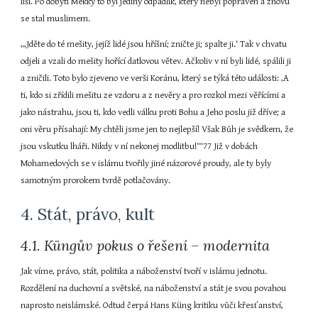
liší. Po dobytí Mekky to byl jediný odpadlík, který nebyl popraven a znovu 
se stal muslimem.
„‚Jděte do té mešity, jejíž lidé jsou hříšní; zničte ji; spalte ji.‘ Tak v chvatu 
odjeli a vzali do mešity hořící datlovou větev. Ačkoliv v ní byli lidé, spálili ji 
a zničili. Toto bylo zjeveno ve verši Koránu, který se týká této události: ‚A 
ti, kdo si zřídili mešitu ze vzdoru a z nevěry a pro rozkol mezi věřícími a 
jako nástrahu, jsou ti, kdo vedli válku proti Bohu a Jeho poslu již dříve; a 
oni věru přísahají: My chtěli jsme jen to nejlepší! Však Bůh je svědkem, že 
jsou vskutku lháři. Nikdy v ní nekonej modlitbu!‘“77 Již v dobách 
Mohamedových se v islámu tvořily jiné názorové proudy, ale ty byly 
samotným prorokem tvrdě potlačovány.
4. Stát, právo, kult
4.1. Küngův pokus o řešení – modernita
Jak víme, právo, stát, politika a náboženství tvoří v islámu jednotu. 
Rozdělení na duchovní a světské, na náboženství a stát je svou povahou 
naprosto neislámské. Odtud čerpá Hans Küng kritiku vůči křesťanství, 