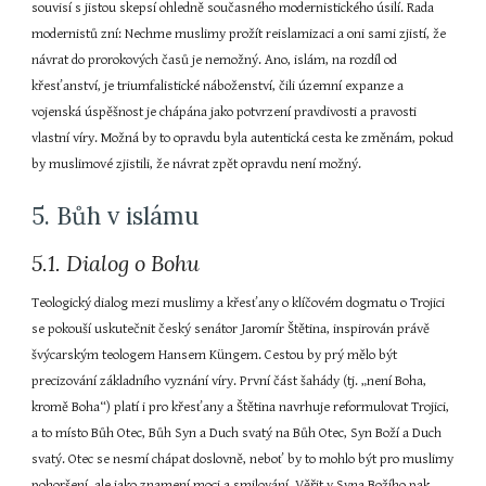
souvisí s jistou skepsí ohledně současného modernistického úsilí. Rada 
modernistů zní: Nechme muslimy prožít reislamizaci a oni sami zjistí, že 
návrat do prorokových časů je nemožný. Ano, islám, na rozdíl od 
křesťanství, je triumfalistické náboženství, čili územní expanze a 
vojenská úspěšnost je chápána jako potvrzení pravdivosti a pravosti 
vlastní víry. Možná by to opravdu byla autentická cesta ke změnám, pokud 
by muslimové zjistili, že návrat zpět opravdu není možný.
5. Bůh v islámu
5.1. Dialog o Bohu
Teologický dialog mezi muslimy a křesťany o klíčovém dogmatu o Trojici 
se pokouší uskutečnit český senátor Jaromír Štětina, inspirován právě 
švýcarským teologem Hansem Küngem. Cestou by prý mělo být 
precizování základního vyznání víry. První část šahády (tj. „není Boha, 
kromě Boha“) platí i pro křesťany a Štětina navrhuje reformulovat Trojici, 
a to místo Bůh Otec, Bůh Syn a Duch svatý na Bůh Otec, Syn Boží a Duch 
svatý. Otec se nesmí chápat doslovně, neboť by to mohlo být pro muslimy 
pohoršení, ale jako znamení moci a smilování. Věřit v Syna Božího pak 