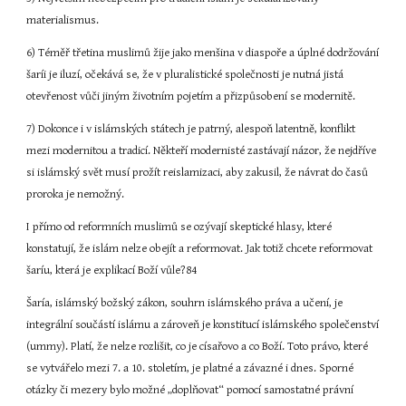
materialismus.
6) Téměř třetina muslimů žije jako menšina v diaspoře a úplné dodržování 
šaríi je iluzí, očekává se, že v pluralistické společnosti je nutná jistá 
otevřenost vůči jiným životním pojetím a přizpůsobení se modernitě.
7) Dokonce i v islámských státech je patrný, alespoň latentně, konflikt 
mezi modernitou a tradicí. Někteří modernisté zastávají názor, že nejdříve 
si islámský svět musí prožít reislamizaci, aby zakusil, že návrat do časů 
proroka je nemožný.
I přímo od reformních muslimů se ozývají skeptické hlasy, které 
konstatují, že islám nelze obejít a reformovat. Jak totiž chcete reformovat 
šaríu, která je explikací Boží vůle?84
Šaría, islámský božský zákon, souhrn islámského práva a učení, je 
integrální součástí islámu a zároveň je konstitucí islámského společenství 
(ummy). Platí, že nelze rozlišit, co je císařovo a co Boží. Toto právo, které 
se vytvářelo mezi 7. a 10. stoletím, je platné a závazné i dnes. Sporné 
otázky či mezery bylo možné „doplňovat“ pomocí samostatné právní 