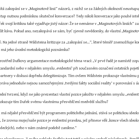
ítá zakopání se v „Maginotově linii“ názorů, z nichž se za žádných okolností neustupuje
stup nutnou podmínkou skutečné konverzace? Tedy nikoli konverzace jako pouhé intele
k svojí kritikou také vyjadřuje jistý názor: Že se nemáme v „Maginotových liniích“ za
alít kávu. Pokud ano, nezakopává se sám, byť zjevně nevědomky, do vlastní „Maginotov
. Na jedné straně Wildsteina kritizuje za „zakopání se...“, které téměř znemožňuje kon
dy má jeho úvodní metodologická poznámka?
rostřed Dufkovy argumentace metodologické téma vrací: „V prvé řadě je namístě zopa
 standardní nebo v nějakém smyslu ‚evidentní‘ při současném označení ostatních pojetí ja
partnery v diskusi dopředu delegitimizuje. Tím ovšem Wildstein prokazuje vlastnímu 
práva jednoduše nejsou samozřejmými ‚tvrdými fakty sociální reality‘ v porovnání s 
ední tvrzení, když ne jako prezentaci vlastní pozice jakožto v nějakém smyslu „evident
prokazuje tím Dufek svému vlastnímu přesvědčení medvědí službu?
 má nějaké přesvědčení být programem politického jednání, stává se politickou ideolog
, že zrovna moje/naše pozice je evidentní pravdou, jež přinese věk ‚konce všech ideol
vědeckých), nebo v nám známé podobě zanikne.“