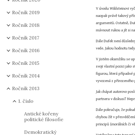
V úvodu Wildsteinovi vyč
Ročník 2019
naopak právě takový pří
argumentů. Ostatně, Dufe
Ročník 2018
mávnout rukou a jít si n
Ročník 2017
Dále Dufek není důsledný
vede. Jakou hodnotu te
Ročník 2016
V jistém okamžiku se up
Ročník 2015
svoji vlastní pozici jako
figurou, která případné 
Ročník 2014
vyvozená z přirozeného 
Ročník 2013
Jak chápat autorovo posl
partnera v diskusi? Ne
1. číslo
Dále pokračuje, že pokud
Antické kořeny
chybou žít v přesvědčení
politické filosofie
principů (morálních či 
Demokratický