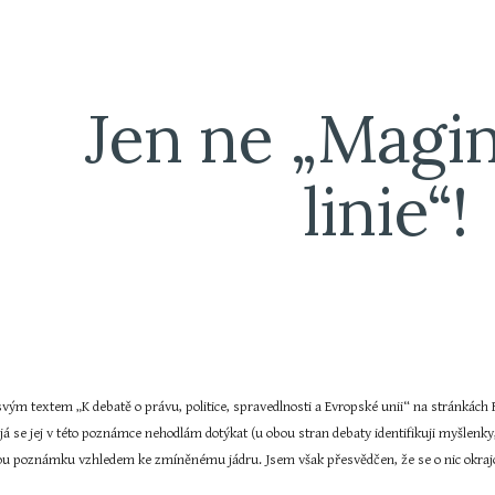
ip to main content
Skip to navigat
Jen ne „Magin
linie“!
vým textem „K debatě o právu, politice, spravedlnosti a Evropské unii“ na stránkách 
já se jej v této poznámce nehodlám dotýkat (u obou stran debaty identifikuji myšlenky, 
ou poznámku vzhledem ke zmíněnému jádru. Jsem však přesvědčen, že se o nic okraj