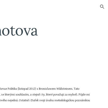
ion
otova 
Revue Politika (listopad 2012) s Bronisławem Wildsteinem. Tato 
se kterými souhlasím, a stejně i ty, které považuji za mylné). Půjde mi 
ového nejedná. Ostatně i Dufek svoji úvahu metodologickou poznámkou 