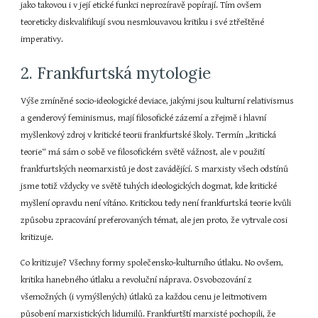
jako takovou i v její etické funkci neprozíravě popírají. Tím ovšem 
teoreticky diskvalifikují svou nesmlouvavou kritiku i své ztřeštěné 
imperativy.
2. Frankfurtská mytologie
Výše zmíněné socio-ideologické deviace, jakými jsou kulturní relativismus 
a genderový feminismus, mají filosofické zázemí a zřejmě i hlavní 
myšlenkový zdroj v kritické teorii frankfurtské školy. Termín „kritická 
teorie“ má sám o sobě ve filosofickém světě vážnost, ale v použití 
frankfurtských neomarxistů je dost zavádějící. S marxisty všech odstínů 
jsme totiž vždycky ve světě tuhých ideologických dogmat, kde kritické 
myšlení opravdu není vítáno. Kritickou tedy není frankfurtská teorie kvůli 
způsobu zpracování preferovaných témat, ale jen proto, že vytrvale cosi 
kritizuje.
Co kritizuje? Všechny formy společensko-kulturního útlaku. No ovšem, 
kritika hanebného útlaku a revoluční náprava. Osvobozování z 
všemožných (i vymýšlených) útlaků za každou cenu je leitmotivem 
působení marxistických lidumilů. Frankfurtští marxisté pochopili, že 