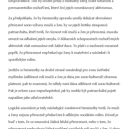
nespravedlivé. Tím by ovšem přišly o mohutný zdroj svaté nenávisti a 
permanentního rozhořčení, které živí jejich nesmlouvavý aktivismus.
Za předpokladu, že by feministky opravdu uměly dokázat ekvivalenci 
přirozené socio-výbavy mužů a žen, by se jejich kritika stoupenců 
patriarchátu, kteří tvrdí, že různost rolí mužů a žen je přirozená, musela 
omezit na odhalení jejich omylu. O důkazních schopnostech rozhořčených 
aktivistek však nemusíme mít žádné iluze. To platí i o možnosti rozumně 
popřít, že přirozenost nepředurčuje ženy k mateřství a následně i k 
specifickým rolím.
Jestliže si feministky na druhé straně nenárokují pro svou ústřední 
myšlenku (odlišnost rolí mužů a žen je dána jen socio-kulturně) obecnou 
platnost, pak to znamená, že někdy není dána odlišnost rolí socio-kulturně. 
Pak je ovšem zase nepochopitelné, jak by mohlo být patriarchální pojetí 
napadáno jako utlačovatelské.
Logická souvislost je tedy následující: Genderové feministky tvrdí, že muži 
a ženy nejsou přirozeně předurčeni k odlišným sociálním rolím. Důvod je 
buď v tom, že se neuznává žádná lidská přirozenost, nebo v tom, že 
přirozenost neobsahuje žádné rozlišení sociálních rolí mužů a žen. V obou 