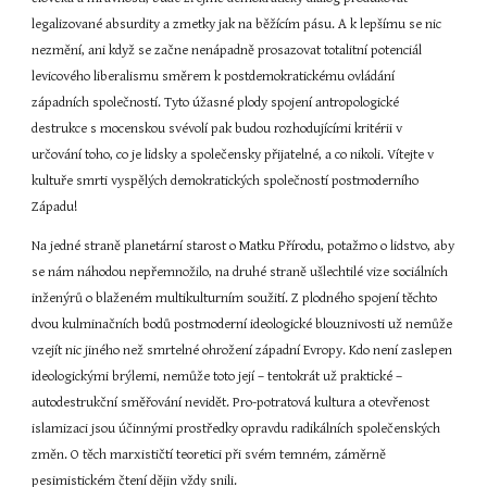
legalizované absurdity a zmetky jak na běžícím pásu. A k lepšímu se nic 
nezmění, ani když se začne nenápadně prosazovat totalitní potenciál 
levicového liberalismu směrem k postdemokratickému ovládání 
západních společností. Tyto úžasné plody spojení antropologické 
destrukce s mocenskou svévolí pak budou rozhodujícími kritérii v 
určování toho, co je lidsky a společensky přijatelné, a co nikoli. Vítejte v 
kultuře smrti vyspělých demokratických společností postmoderního 
Západu!
Na jedné straně planetární starost o Matku Přírodu, potažmo o lidstvo, aby 
se nám náhodou nepřemnožilo, na druhé straně ušlechtilé vize sociálních 
inženýrů o blaženém multikulturním soužití. Z plodného spojení těchto 
dvou kulminačních bodů postmoderní ideologické blouznivosti už nemůže 
vzejít nic jiného než smrtelné ohrožení západní Evropy. Kdo není zaslepen 
ideologickými brýlemi, nemůže toto její – tentokrát už praktické – 
autodestrukční směřování nevidět. Pro-potratová kultura a otevřenost 
islamizaci jsou účinnými prostředky opravdu radikálních společenských 
změn. O těch marxističtí teoretici při svém temném, záměrně 
pesimistickém čtení dějin vždy snili.