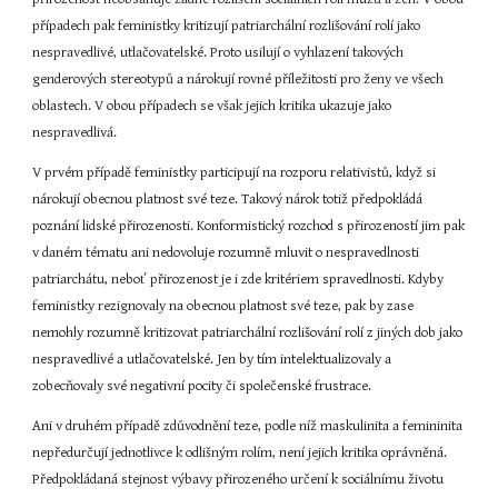
případech pak feministky kritizují patriarchální rozlišování rolí jako 
nespravedlivé, utlačovatelské. Proto usilují o vyhlazení takových 
genderových stereotypů a nárokují rovné příležitosti pro ženy ve všech 
oblastech. V obou případech se však jejich kritika ukazuje jako 
nespravedlivá.
V prvém případě feministky participují na rozporu relativistů, když si 
nárokují obecnou platnost své teze. Takový nárok totiž předpokládá 
poznání lidské přirozenosti. Konformistický rozchod s přirozeností jim pak 
v daném tématu ani nedovoluje rozumně mluvit o nespravedlnosti 
patriarchátu, neboť přirozenost je i zde kritériem spravedlnosti. Kdyby 
feministky rezignovaly na obecnou platnost své teze, pak by zase 
nemohly rozumně kritizovat patriarchální rozlišování rolí z jiných dob jako 
nespravedlivé a utlačovatelské. Jen by tím intelektualizovaly a 
zobecňovaly své negativní pocity či společenské frustrace.
Ani v druhém případě zdůvodnění teze, podle níž maskulinita a femininita 
nepředurčují jednotlivce k odlišným rolím, není jejich kritika oprávněná. 
Předpokládaná stejnost výbavy přirozeného určení k sociálnímu životu 