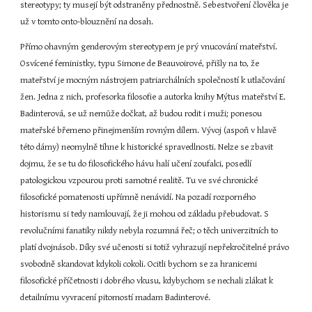
stereotypy; ty musejí být odstraněny přednostně. Sebestvoření člověka je 
už v tomto onto-blouznění na dosah.
Přímo ohavným genderovým stereotypem je prý vnucování mateřství. 
Osvícené feministky, typu Simone de Beauvoirové, přišly na to, že 
mateřství je mocným nástrojem patriarchálních společností k utlačování 
žen. Jedna z nich, profesorka filosofie a autorka knihy Mýtus mateřství E. 
Badinterová, se už nemůže dočkat, až budou rodit i muži; ponesou 
mateřské břemeno přinejmenším rovným dílem. Vývoj (aspoň v hlavě 
této dámy) neomylně tíhne k historické spravedlnosti. Nelze se zbavit 
dojmu, že se tu do filosofického hávu halí učení zoufalci, posedlí 
patologickou vzpourou proti samotné realitě. Tu ve své chronické 
filosofické pomatenosti upřímně nenávidí. Na pozadí rozporného 
historismu si tedy namlouvají, že ji mohou od základu přebudovat. S 
revolučními fanatiky nikdy nebyla rozumná řeč; o těch univerzitních to 
platí dvojnásob. Díky své učenosti si totiž vyhrazují nepřekročitelné právo 
svobodně skandovat kdykoli cokoli. Ocitli bychom se za hranicemi 
filosofické příčetnosti i dobrého vkusu, kdybychom se nechali zlákat k 
detailnímu vyvracení pitomostí madam Badinterové.