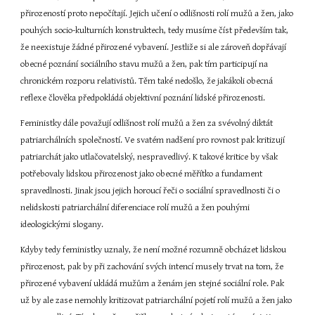
přirozeností proto nepočítají. Jejich učení o odlišnosti rolí mužů a žen, jako 
pouhých socio-kulturních konstruktech, tedy musíme číst především tak, 
že neexistuje žádné přirozené vybavení. Jestliže si ale zároveň dopřávají 
obecné poznání sociálního stavu mužů a žen, pak tím participují na 
chronickém rozporu relativistů. Těm také nedošlo, že jakákoli obecná 
reflexe člověka předpokládá objektivní poznání lidské přirozenosti.
Feministky dále považují odlišnost rolí mužů a žen za svévolný diktát 
patriarchálních společností. Ve svatém nadšení pro rovnost pak kritizují 
patriarchát jako utlačovatelský, nespravedlivý. K takové kritice by však 
potřebovaly lidskou přirozenost jako obecné měřítko a fundament 
spravedlnosti. Jinak jsou jejich horoucí řeči o sociální spravedlnosti či o 
nelidskosti patriarchální diferenciace rolí mužů a žen pouhými 
ideologickými slogany.
Kdyby tedy feministky uznaly, že není možné rozumně obcházet lidskou 
přirozenost, pak by při zachování svých intencí musely trvat na tom, že 
přirozené vybavení ukládá mužům a ženám jen stejné sociální role. Pak 
už by ale zase nemohly kritizovat patriarchální pojetí rolí mužů a žen jako 