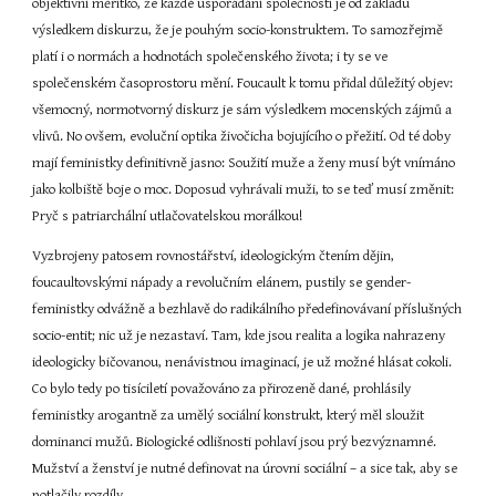
objektivní měřítko, že každé uspořádání společnosti je od základu 
výsledkem diskurzu, že je pouhým socio-konstruktem. To samozřejmě 
platí i o normách a hodnotách společenského života; i ty se ve 
společenském časoprostoru mění. Foucault k tomu přidal důležitý objev: 
všemocný, normotvorný diskurz je sám výsledkem mocenských zájmů a 
vlivů. No ovšem, evoluční optika živočicha bojujícího o přežití. Od té doby 
mají feministky definitivně jasno: Soužití muže a ženy musí být vnímáno 
jako kolbiště boje o moc. Doposud vyhrávali muži, to se teď musí změnit: 
Pryč s patriarchální utlačovatelskou morálkou!
Vyzbrojeny patosem rovnostářství, ideologickým čtením dějin, 
foucaultovskými nápady a revolučním elánem, pustily se gender-
feministky odvážně a bezhlavě do radikálního předefinovávaní příslušných 
socio-entit; nic už je nezastaví. Tam, kde jsou realita a logika nahrazeny 
ideologicky bičovanou, nenávistnou imaginací, je už možné hlásat cokoli. 
Co bylo tedy po tisíciletí považováno za přirozeně dané, prohlásily 
feministky arogantně za umělý sociální konstrukt, který měl sloužit 
dominanci mužů. Biologické odlišnosti pohlaví jsou prý bezvýznamné. 
Mužství a ženství je nutné definovat na úrovni sociální – a sice tak, aby se 
potlačily rozdíly.