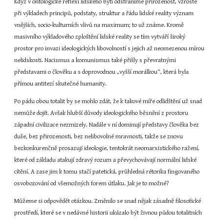
Když v ontologické reflexi lidského bytí odstraníme přirozenost, vzroste 
při výkladech principů, podstaty, struktur a řádu lidské reality význam 
vnějších, socio-kulturních vlivů na maximum; to už známe. Kromě 
masivního výkladového zploštění lidské reality se tím vytváří široký 
prostor pro invazi ideologických libovolností s jejich až neomezenou mírou 
nelidskosti. Nacismus a komunismus také přišly s převratnými 
představami o člověku a s doprovodnou „vyšší morálkou“, která byla 
přímou antitezí skutečné humanity.
Po pádu obou totalit by se mohlo zdát, že k takové míře odlidštění už snad 
nemůže dojít. Avšak hlubší důvody ideologického běsnění z prostoru 
západní civilizace nezmizely. Nadále v ní dominují představy člověka bez 
duše, bez přirozenosti, bez nelibovolné mravnosti, takže se znovu 
bezkonkurenčně prosazují ideologie, tentokrát neomarxistického ražení, 
které od základu atakují zdravý rozum a převychovávají normální lidské 
cítění. A zase jim k tomu stačí patetická, průhledná rétorika fingovaného 
osvobozování od všemožných forem útlaku. Jak je to možné?
Můžeme si odpovědět otázkou. Změnilo se snad nějak zásadně filosofické 
prostředí, které se v nedávné historii ukázalo být živnou půdou totalitních 