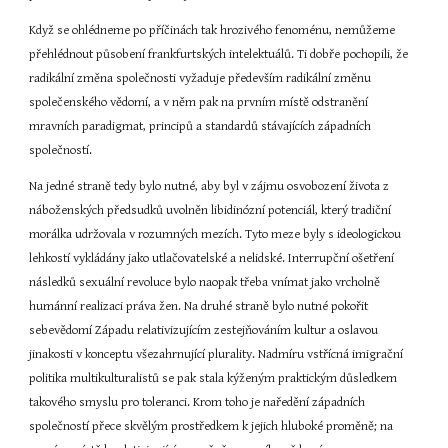
Když se ohlédneme po příčinách tak hrozivého fenoménu, nemůžeme 
přehlédnout působení frankfurtských intelektuálů. Ti dobře pochopili, že 
radikální změna společnosti vyžaduje především radikální změnu 
společenského vědomí, a v něm pak na prvním místě odstranění 
mravních paradigmat, principů a standardů stávajících západních 
společností.
Na jedné straně tedy bylo nutné, aby byl v zájmu osvobození života z 
náboženských předsudků uvolněn libidinózní potenciál, který tradiční 
morálka udržovala v rozumných mezích. Tyto meze byly s ideologickou 
lehkostí vykládány jako utlačovatelské a nelidské. Interrupční ošetření 
následků sexuální revoluce bylo naopak třeba vnímat jako vrcholně 
humánní realizaci práva žen. Na druhé straně bylo nutné pokořit 
sebevědomí Západu relativizujícím zestejňováním kultur a oslavou 
jinakosti v konceptu všezahrnující plurality. Nadmíru vstřícná imigrační 
politika multikulturalistů se pak stala kýženým praktickým důsledkem 
takového smyslu pro toleranci. Krom toho je naředění západních 
společností přece skvělým prostředkem k jejich hluboké proměně; na 