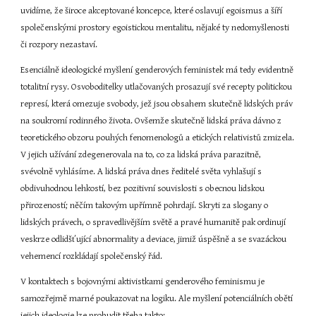
uvidíme, že široce akceptované koncepce, které oslavují egoismus a šíří 
společenskými prostory egoistickou mentalitu, nějaké ty nedomyšlenosti 
či rozpory nezastaví.
Esenciálně ideologické myšlení genderových feministek má tedy evidentně 
totalitní rysy. Osvoboditelky utlačovaných prosazují své recepty politickou 
represí, která omezuje svobody, jež jsou obsahem skutečně lidských práv 
na soukromí rodinného života. Ovšemže skutečně lidská práva dávno z 
teoretického obzoru pouhých fenomenologů a etických relativistů zmizela. 
V jejich užívání zdegenerovala na to, co za lidská práva parazitně, 
svévolně vyhlásíme. A lidská práva dnes ředitelé světa vyhlašují s 
obdivuhodnou lehkostí, bez pozitivní souvislosti s obecnou lidskou 
přirozeností; něčím takovým upřímně pohrdají. Skryti za slogany o 
lidských právech, o spravedlivějším světě a pravé humanitě pak ordinují 
veskrze odlidšťující abnormality a deviace, jimiž úspěšně a se svazáckou 
vehemencí rozkládají společenský řád.
V kontaktech s bojovnými aktivistkami genderového feminismu je 
samozřejmě marné poukazovat na logiku. Ale myšlení potenciálních obětí 
jejich ideologie lze probudit třeba takto: