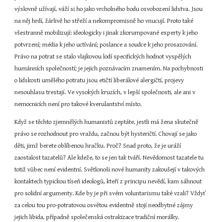
výslovně užívají, váží si ho jako vrcholného bodu osvobození lidstva. Jsou 
na něj hrdí, žárlivě ho střeží a nekompromisně ho vnucují. Proto také 
všestranně mobilizují: ideologicky i jinak zkorumpované experty k jeho 
potvrzení; média k jeho uctívání; poslance a soudce k jeho prosazování. 
Právo na potrat se stalo vlajkovou lodí specifických hodnot vyspělých 
humánních společností; je jejich poznávacím znamením. Na pochybnosti 
o lidskosti umělého potratu jsou etičtí liberálové alergičtí, projevy 
nesouhlasu trestají. Ve vysokých kruzích, v lepší společnosti, ale ani v 
nemocnicích není pro takové kverulantství místo.
Když se těchto zjemnělých humanistů zeptáte, jestli má žena skutečně 
právo se rozhodnout pro vraždu, začnou být hysteričtí. Chovají se jako 
děti, jimž berete oblíbenou hračku. Proč? Snad proto, že je uráží 
zaostalost tazatelů? Ale kdeže, to se jen tak tváří. Nevědomost tazatele tu 
totiž vůbec není evidentní. Světlonoši nové humanity zakoušejí v takových 
kontaktech typickou tíseň ideologů, kteří z principu nevědí, kam sáhnout 
pro solidní argumenty. Kde by je při svém voluntarismu také vzali? Vždyť 
za celou tou pro-potratovou osvětou evidentně stojí neodbytné zájmy 
jejich libida, případně společenská ostrakizace tradiční morálky.