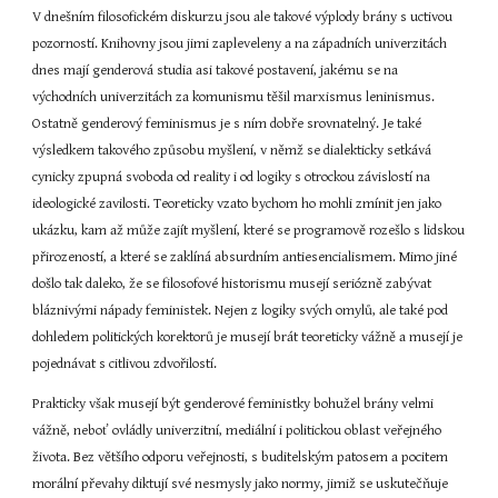
V dnešním filosofickém diskurzu jsou ale takové výplody brány s uctivou 
pozorností. Knihovny jsou jimi zapleveleny a na západních univerzitách 
dnes mají genderová studia asi takové postavení, jakému se na 
východních univerzitách za komunismu těšil marxismus leninismus. 
Ostatně genderový feminismus je s ním dobře srovnatelný. Je také 
výsledkem takového způsobu myšlení, v němž se dialekticky setkává 
cynicky zpupná svoboda od reality i od logiky s otrockou závislostí na 
ideologické zavilosti. Teoreticky vzato bychom ho mohli zmínit jen jako 
ukázku, kam až může zajít myšlení, které se programově rozešlo s lidskou 
přirozeností, a které se zaklíná absurdním antiesencialismem. Mimo jiné 
došlo tak daleko, že se filosofové historismu musejí seriózně zabývat 
bláznivými nápady feministek. Nejen z logiky svých omylů, ale také pod 
dohledem politických korektorů je musejí brát teoreticky vážně a musejí je 
pojednávat s citlivou zdvořilostí.
Prakticky však musejí být genderové feministky bohužel brány velmi 
vážně, neboť ovládly univerzitní, mediální i politickou oblast veřejného 
života. Bez většího odporu veřejnosti, s buditelským patosem a pocitem 
morální převahy diktují své nesmysly jako normy, jimiž se uskutečňuje 