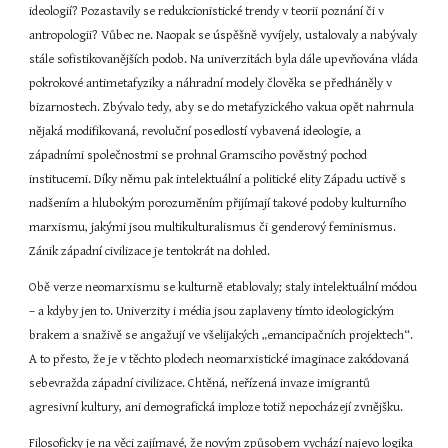
ideologií? Pozastavily se redukcionistické trendy v teorii poznání či v 
antropologii? Vůbec ne. Naopak se úspěšně vyvíjely, ustalovaly a nabývaly 
stále sofistikovanějších podob. Na univerzitách byla dále upevňována vláda 
pokrokové antimetafyziky a náhradní modely člověka se předháněly v 
bizarnostech. Zbývalo tedy, aby se do metafyzického vakua opět nahrnula 
nějaká modifikovaná, revoluční posedlostí vybavená ideologie, a 
západními společnostmi se prohnal Gramsciho pověstný pochod 
institucemi. Díky němu pak intelektuální a politické elity Západu uctivě s 
nadšením a hlubokým porozuměním přijímají takové podoby kulturního 
marxismu, jakými jsou multikulturalismus či genderový feminismus. 
Zánik západní civilizace je tentokrát na dohled.
Obě verze neomarxismu se kulturně etablovaly; staly intelektuální módou 
– a kdyby jen to. Univerzity i média jsou zaplaveny tímto ideologickým 
brakem a snaživě se angažují ve všelijakých „emancipačních projektech“. 
A to přesto, že je v těchto plodech neomarxistické imaginace zakódovaná 
sebevražda západní civilizace. Chtěná, neřízená invaze imigrantů 
agresivní kultury, ani demografická imploze totiž nepocházejí zvnějšku.
Filosoficky je na věci zajímavé, že novým způsobem vychází najevo logika 