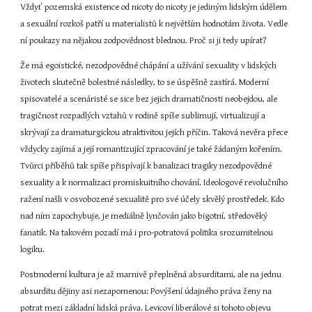
Vždyť pozemská existence od nicoty do nicoty je jediným lidským údělem 
a sexuální rozkoš patří u materialistů k největším hodnotám života. Vedle 
ní poukazy na nějakou zodpovědnost blednou. Proč si ji tedy upírat?
Že má egoistické, nezodpovědné chápání a užívání sexuality v lidských 
životech skutečně bolestné následky, to se úspěšně zastírá. Moderní 
spisovatelé a scenáristé se sice bez jejich dramatičnosti neobejdou, ale 
tragičnost rozpadlých vztahů v rodině spíše sublimují, virtualizují a 
skrývají za dramaturgickou atraktivitou jejích příčin. Taková nevěra přece 
vždycky zajímá a její romantizující zpracování je také žádaným kořením. 
Tvůrci příběhů tak spíše přispívají k banalizaci tragiky nezodpovědné 
sexuality a k normalizaci promiskuitního chování. Ideologové revolučního 
ražení našli v osvobozené sexualitě pro své účely skvělý prostředek. Kdo 
nad ním zapochybuje, je mediálně lynčován jako bigotní, středověký 
fanatik. Na takovém pozadí má i pro-potratová politika srozumitelnou 
logiku.
Postmoderní kultura je až marnivě přeplněná absurditami, ale na jednu 
absurditu dějiny asi nezapomenou: Povýšení údajného práva ženy na 
potrat mezi základní lidská práva. Levicoví liberálové si tohoto objevu 