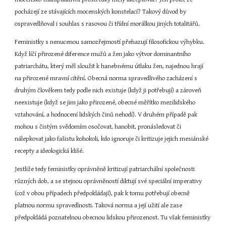
pocházejí ze stávajících mocenských konstelací? Takový důvod by 
ospravedlňoval i souhlas s rasovou či třídní morálkou jiných totalitářů.
Feministky s nenucenou samozřejmostí přehazují filosofickou výhybku. 
Když líčí přirozené diference mužů a žen jako výtvor dominantního 
patriarchátu, který měl sloužit k hanebnému útlaku žen, najednou hrají 
na přirozené mravní cítění. Obecná norma spravedlivého zacházení s 
druhým člověkem tedy podle nich existuje (když ji potřebují) a zároveň 
neexistuje (když se jim jako přirozené, obecné měřítko mezilidského 
vztahování, a hodnocení lidských činů nehodí). V druhém případě pak 
mohou s čistým svědomím osočovat, hanobit, pronásledovat či 
nálepkovat jako fašistu kohokoli, kdo ignoruje či kritizuje jejich mesiánské 
recepty a ideologická klišé.
Jestliže tedy feministky oprávněně kritizují patriarchální společnosti 
různých dob, a se stejnou oprávněností diktují své speciální imperativy 
(což v obou případech předpokládají), pak k tomu potřebují obecně 
platnou normu spravedlnosti. Taková norma a její užití ale zase 
předpokládá poznatelnou obecnou lidskou přirozenost. Tu však feministky 