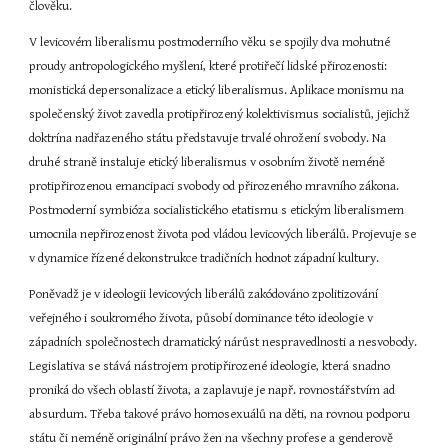
člověku.
V levicovém liberalismu postmoderního věku se spojily dva mohutné 
proudy antropologického myšlení, které protiřečí lidské přirozenosti: 
monistická depersonalizace a etický liberalismus. Aplikace monismu na 
společenský život zavedla protipřirozený kolektivismus socialistů, jejichž 
doktrína nadřazeného státu představuje trvalé ohrožení svobody. Na 
druhé straně instaluje etický liberalismus v osobním životě neméně 
protipřirozenou emancipaci svobody od přirozeného mravního zákona. 
Postmoderní symbióza socialistického etatismu s etickým liberalismem 
umocnila nepřirozenost života pod vládou levicových liberálů. Projevuje se 
v dynamice řízené dekonstrukce tradičních hodnot západní kultury.
Poněvadž je v ideologii levicových liberálů zakódováno zpolitizování 
veřejného i soukromého života, působí dominance této ideologie v 
západních společnostech dramatický nárůst nespravedlnosti a nesvobody. 
Legislativa se stává nástrojem protipřirozené ideologie, která snadno 
proniká do všech oblastí života, a zaplavuje je např. rovnostářstvím ad 
absurdum. Třeba takové právo homosexuálů na děti, na rovnou podporu 
státu či neméně originální právo žen na všechny profese a genderově 