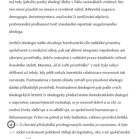
má tedy (jakožto pouhý ideolog) dluhy v řádu racionálních evidencí, tím 
více musí působit na emoce a vyvolávat vášně. Rétorická sugesce, 
demagogie, dezinterpretace, osočování či umlčování odpůrců, 
profesionální prolhanost tvoří standardní repertoár angažovaného 
ideologa.
Jestliže ideologie nadto obsahuje bombastické cíle radikální proměny 
společnosti a revoluční náboj, pak její aktivní stoupenci nepohrdnou ani 
silovými prostředky, dobře známými z nelidské praxe totalitních režimů 
dvacátého století. Maxima „účel světí prostředky“ v nich byla velice 
oblíbená už tehdy, kdy ještě nebyla teoretická relativizace mravnosti tak 
rozvinutá. Postmoderna v tomto ohledu vytváří pro působení ideologů 
daleko příhodnější prostředí. Postmoderní ideologové pak podle svých 
ideologických kritérií (v ideologicky předurčeném demokratickém dialogu) 
s naprostou samozřejmostí rozhodují, co je mravně dobré a co zlé, co 
osobní životy zlidšťuje a co odlidšťuje, co společnosti humanizuje a 
dehumanizuje. Právo na potrat je tedy hodnotou, zatímco pravdivá kritika 
ideálů či chování příslušníků privilegovaných menšin je rasismem. A tyto 
své etické zvrácenosti pohotově vtělují do legislativy, aby o ně společenská 