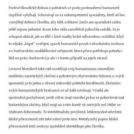
Poctivé filosofické diskusi o potratech se proto postmoderní humanisté 
úspěšně vyhýbají. Schovávají se za nekompetentní specialisty, kteří ad hoc 
vymýšlejí definice člověka, aby tišili svědomí. Jenže ani specialisté zatím 
ještě nejsou jednotní. Krom toho věda naneštěstí pokročila natolik, že je 
schopná ukázat, jak se dítě v lůně matky brání odbornému vraždění. Když 
to nějaký „bigot“ zveřejní, spustí humanisté povyk o absolutním nevkusu 
a o barbarském zneklidňování veřejnosti, která přece potřebuje pohodu i 
klid na práci. Barbarství je ale i v tomto případě na jejich straně.
Levicoví liberálové také rádi osvědčují svůj humanismus neustálým 
omíláním nacistických zločinů a pohotovým objevováním fašismu u svých 
oponentů; je to jedna z obsesí milovníků politické korektnosti. Zločinům 
svých komunistických bratranců se už tolik nevěnují. Vzniká ale 
oprávněná pochybnost, jestli vůbec mají morální právo se pohoršovat nad 
historickými zločiny, když mají na svém kontě víc mrtvých než Hitler se 
Stalinem dohromady. To intelektuálsky povýšené, lehkomyslné odvržení 
lidské přirozenosti zde také mluví proti nim. Metafyzický pojem lidské 
přirozenosti totiž embryo spolehlivě identifikuje jako člověka.