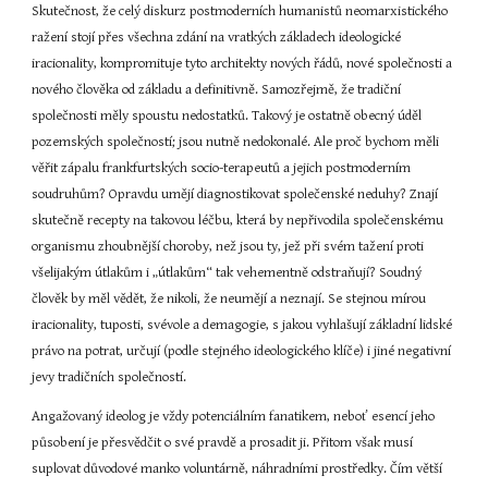
Skutečnost, že celý diskurz postmoderních humanistů neomarxistického 
ražení stojí přes všechna zdání na vratkých základech ideologické 
iracionality, kompromituje tyto architekty nových řádů, nové společnosti a 
nového člověka od základu a definitivně. Samozřejmě, že tradiční 
společnosti měly spoustu nedostatků. Takový je ostatně obecný úděl 
pozemských společností; jsou nutně nedokonalé. Ale proč bychom měli 
věřit zápalu frankfurtských socio-terapeutů a jejich postmoderním 
soudruhům? Opravdu umějí diagnostikovat společenské neduhy? Znají 
skutečně recepty na takovou léčbu, která by nepřivodila společenskému 
organismu zhoubnější choroby, než jsou ty, jež při svém tažení proti 
všelijakým útlakům i „útlakům“ tak vehementně odstraňují? Soudný 
člověk by měl vědět, že nikoli, že neumějí a neznají. Se stejnou mírou 
iracionality, tuposti, svévole a demagogie, s jakou vyhlašují základní lidské 
právo na potrat, určují (podle stejného ideologického klíče) i jiné negativní 
jevy tradičních společností.
Angažovaný ideolog je vždy potenciálním fanatikem, neboť esencí jeho 
působení je přesvědčit o své pravdě a prosadit ji. Přitom však musí 
suplovat důvodové manko voluntárně, náhradními prostředky. Čím větší 