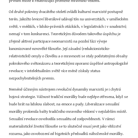
prvním místě k relativizující proměně mravního vědomí.
Od druhé poloviny dvacátého století ovládli kulturní marxisté postupně 
terén. Jakožto levicoví liberálové udávají tón na univerzitách, v uměleckém 
světě, v médiích, v lidsko-právních otázkách, v legislativách i v soudnictví; 
nemají v tom konkurenci. Teoretickým důvodem takového úspěchu je 
zřejmě aktivní participace neomarxistů na pozdní fázi vývoje 
kanonizované novověké filosofie. Její zásadní (redukcionisticko-
relativistické) omyly o člověku a o mravnosti se staly podstatnými obsahy 
pokrokového světonázoru a teoretickými oporami úspěšné antropologické 
revoluce; v intelektuálním světě více méně získaly status 
nezpochybnitelných premis.
Neméně účinným nástrojem revoluční dynamiky marxistů je i chytrá 
bojová strategie. Vážnost tradiční morálky bude nejlépe otřesena, když se 
bude hrát na lidskou slabost, na emoce a pudy. Liberalizace sexuální 
morálky prolomila bašty tradičního mravního vědomí v nejslabším místě. 
Sexuální revoluce osvobodila sexualitu od zodpovědnosti. V rámci 
materialistické životní filosofie se to skutečně musí jevit jako vítězství 
rozumu, jako osvobození od bigotních předsudků náboženské morálky. 