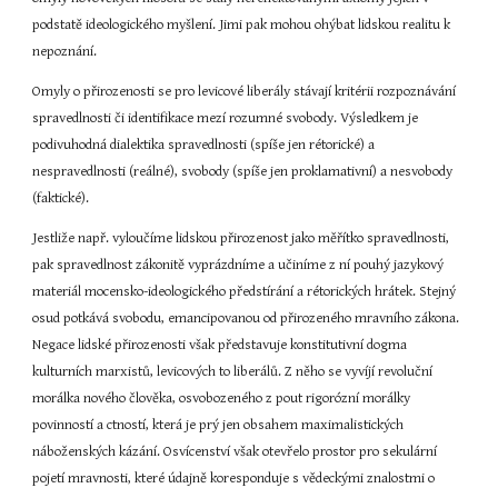
podstatě ideologického myšlení. Jimi pak mohou ohýbat lidskou realitu k 
nepoznání.
Omyly o přirozenosti se pro levicové liberály stávají kritérii rozpoznávání 
spravedlnosti či identifikace mezí rozumné svobody. Výsledkem je 
podivuhodná dialektika spravedlnosti (spíše jen rétorické) a 
nespravedlnosti (reálné), svobody (spíše jen proklamativní) a nesvobody 
(faktické).
Jestliže např. vyloučíme lidskou přirozenost jako měřítko spravedlnosti, 
pak spravedlnost zákonitě vyprázdníme a učiníme z ní pouhý jazykový 
materiál mocensko-ideologického předstírání a rétorických hrátek. Stejný 
osud potkává svobodu, emancipovanou od přirozeného mravního zákona. 
Negace lidské přirozenosti však představuje konstitutivní dogma 
kulturních marxistů, levicových to liberálů. Z něho se vyvíjí revoluční 
morálka nového člověka, osvobozeného z pout rigorózní morálky 
povinností a ctností, která je prý jen obsahem maximalistických 
náboženských kázání. Osvícenství však otevřelo prostor pro sekulární 
pojetí mravnosti, které údajně koresponduje s vědeckými znalostmi o 