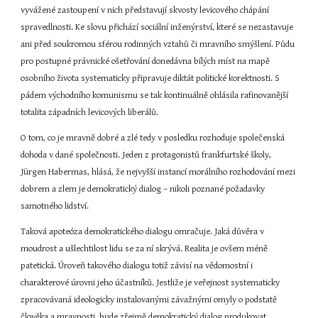
vyvážené zastoupení v nich představují skvosty levicového chápání 
spravedlnosti. Ke slovu přichází sociální inženýrství, které se nezastavuje 
ani před soukromou sférou rodinných vztahů či mravního smýšlení. Půdu 
pro postupné právnické ošetřování donedávna bílých míst na mapě 
osobního života systematicky připravuje diktát politické korektnosti. S 
pádem východního komunismu se tak kontinuálně ohlásila rafinovanější 
totalita západních levicových liberálů.
O tom, co je mravně dobré a zlé tedy v posledku rozhoduje společenská 
dohoda v dané společnosti. Jeden z protagonistů frankfurtské školy, 
Jürgen Habermas, hlásá, že nejvyšší instancí morálního rozhodování mezi 
dobrem a zlem je demokratický dialog – nikoli poznané požadavky 
samotného lidství.
Taková apoteóza demokratického dialogu omračuje. Jaká důvěra v 
moudrost a ušlechtilost lidu se za ní skrývá. Realita je ovšem méně 
patetická. Úroveň takového dialogu totiž závisí na vědomostní i 
charakterové úrovni jeho účastníků. Jestliže je veřejnost systematicky 
zpracovávaná ideologicky instalovanými závažnými omyly o podstatě 
člověka a mravnosti, bude zřejmě demokratický dialog produkovat 