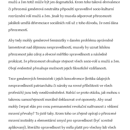
mužů a žen totiž může být jen dogmatická. Krom toho taková ekvivalence 
či přirozená genderová neutralita připouští spravedlivé socio-kulturní 
rozrůznění rolí mužů a žen. Jinak by musela odporovat přirozenosti 
jakákoli umělá diferenciace sociálních rolí už z toho důvodu, že není dána 
přirozeností.
Aby tedy mohly genderové feministky v daném problému oprávněně 
lamentovat nad dějinnou nespravedlností, musely by uznat lidskou 
přirozenost jako zdroj a obecné měřítko spravedlnosti a následně 
prokázat, že přirozenost obsahuje stejnost všech socio-rolí u mužů a žen. 
Obojí evidentně přesahuje možnosti jejich filosofické vzdělanosti.
Teze genderových feministek i jejich konsekvence (kritika údajných 
nespravedlností patriarchátu či nároky na rovné příležitosti ve všech 
profesích) jsou tedy neodůvodnitelné. Nabízí se proto otázka, jak mohou s 
takovou samozřejmostí morálně deklasovat své oponenty. Aby snad 
mohly čerpat elán pro svou permanentní revoluční naštvanost z vědomí 
mravní převahy? To jistě taky. Krom toho se zřejmě opírají o přirozené 
mravní instinkty a elementární smysl pro spravedlnost (byť scestně 
aplikovaný), kterážto spravedlnost by měla platit pro všechny lidi všech 