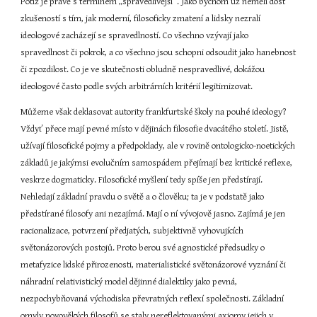
Potíž je právě s termínem „spravedlivější“. Jako bychom už neměli dost 
zkušeností s tím, jak moderní, filosoficky zmatení a lidsky nezralí 
ideologové zacházejí se spravedlností. Co všechno vzývají jako 
spravedlnost či pokrok, a co všechno jsou schopni odsoudit jako hanebnost 
či zpozdilost. Co je ve skutečnosti obludně nespravedlivé, dokážou 
ideologové často podle svých arbitrárních kritérií legitimizovat.
Můžeme však deklasovat autority frankfurtské školy na pouhé ideology? 
Vždyť přece mají pevné místo v dějinách filosofie dvacátého století. Jistě, 
užívají filosofické pojmy a předpoklady, ale v rovině ontologicko-noetických 
základů je jakýmsi evolučním samospádem přejímají bez kritické reflexe, 
veskrze dogmaticky. Filosofické myšlení tedy spíše jen předstírají. 
Nehledají základní pravdu o světě a o člověku; ta je v podstatě jako 
předstírané filosofy ani nezajímá. Mají o ní vývojově jasno. Zajímá je jen 
racionalizace, potvrzení předjatých, subjektivně vyhovujících 
světonázorových postojů. Proto berou své agnostické předsudky o 
metafyzice lidské přirozenosti, materialistické světonázorové vyznání či 
náhradní relativistický model dějinné dialektiky jako pevná, 
nezpochybňovaná východiska převratných reflexí společnosti. Základní 
omyly novověkých filosofů se staly nereflektovanými axiomy jejich v 