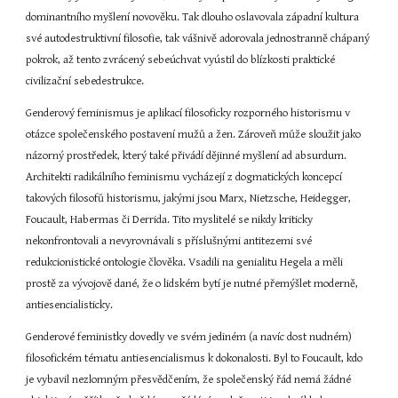
dominantního myšlení novověku. Tak dlouho oslavovala západní kultura 
své autodestruktivní filosofie, tak vášnivě adorovala jednostranně chápaný 
pokrok, až tento zvrácený sebeúchvat vyústil do blízkosti praktické 
civilizační sebedestrukce.
Genderový feminismus je aplikací filosoficky rozporného historismu v 
otázce společenského postavení mužů a žen. Zároveň může sloužit jako 
názorný prostředek, který také přivádí dějinné myšlení ad absurdum. 
Architekti radikálního feminismu vycházejí z dogmatických koncepcí 
takových filosofů historismu, jakými jsou Marx, Nietzsche, Heidegger, 
Foucault, Habermas či Derrida. Tito myslitelé se nikdy kriticky 
nekonfrontovali a nevyrovnávali s příslušnými antitezemi své 
redukcionistické ontologie člověka. Vsadili na genialitu Hegela a měli 
prostě za vývojově dané, že o lidském bytí je nutné přemýšlet moderně, 
antiesencialisticky.
Genderové feministky dovedly ve svém jediném (a navíc dost nudném) 
filosofickém tématu antiesencialismus k dokonalosti. Byl to Foucault, kdo 
je vybavil nezlomným přesvědčením, že společenský řád nemá žádné 