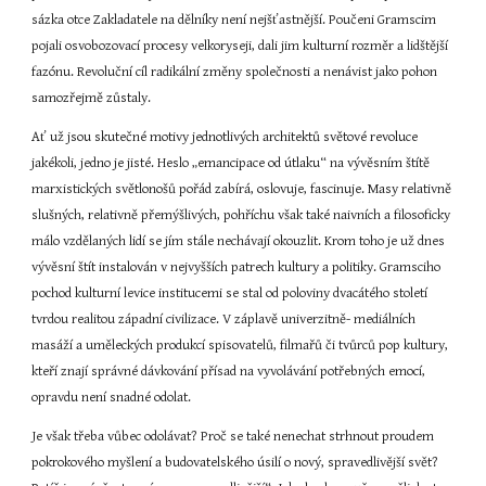
sázka otce Zakladatele na dělníky není nejšťastnější. Poučeni Gramscim 
pojali osvobozovací procesy velkoryseji, dali jim kulturní rozměr a lidštější 
fazónu. Revoluční cíl radikální změny společnosti a nenávist jako pohon 
samozřejmě zůstaly.
Ať už jsou skutečné motivy jednotlivých architektů světové revoluce 
jakékoli, jedno je jisté. Heslo „emancipace od útlaku“ na vývěsním štítě 
marxistických světlonošů pořád zabírá, oslovuje, fascinuje. Masy relativně 
slušných, relativně přemýšlivých, pohříchu však také naivních a filosoficky 
málo vzdělaných lidí se jím stále nechávají okouzlit. Krom toho je už dnes 
vývěsní štít instalován v nejvyšších patrech kultury a politiky. Gramsciho 
pochod kulturní levice institucemi se stal od poloviny dvacátého století 
tvrdou realitou západní civilizace. V záplavě univerzitně- mediálních 
masáží a uměleckých produkcí spisovatelů, filmařů či tvůrců pop kultury, 
kteří znají správné dávkování přísad na vyvolávání potřebných emocí, 
opravdu není snadné odolat.
Je však třeba vůbec odolávat? Proč se také nenechat strhnout proudem 
pokrokového myšlení a budovatelského úsilí o nový, spravedlivější svět? 