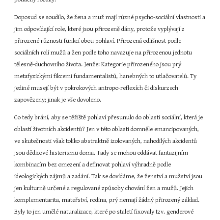
Doposud se soudilo, že žena a muž mají různé psycho-sociální vlastnosti a 
jim odpovídající role, které jsou přirozeně dány, protože vyplývají z 
přirozené různosti funkcí obou pohlaví. Přirozená odlišnost podle 
sociálních rolí mužů a žen podle toho navazuje na přirozenou jednotu 
tělesně-duchovního života. Jenže: Kategorie přirozeného jsou prý 
metafyzickými fikcemi fundamentalistů, hanebných to utlačovatelů. Ty 
jediné musejí být v pokrokových antropo-reflexích či diskurzech 
zapovězeny; jinak je vše dovoleno.
Co tedy brání, aby se těžiště pohlaví přesunulo do oblasti sociální, která je 
oblastí životních akcidentů? Jen v této oblasti domněle emancipovaných, 
ve skutečnosti však toliko abstraktně izolovaných, nahodilých akcidentů 
jsou dědicové historismu doma. Tady se mohou oddávat fantazijním 
kombinacím bez omezení a definovat pohlaví výhradně podle 
ideologických zájmů a zadání. Tak se dovídáme, že ženství a mužství jsou 
jen kulturně určené a regulované způsoby chování žen a mužů. Jejich 
komplementarita, mateřství, rodina, prý nemají žádný přirozený základ. 
Byly to jen umělé naturalizace, které po staletí fixovaly tzv. genderové 