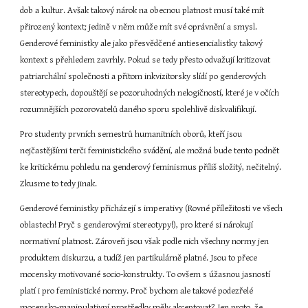
dob a kultur. Avšak takový nárok na obecnou platnost musí také mít 
přirozený kontext; jedině v něm může mít své oprávnění a smysl. 
Genderové feministky ale jako přesvědčené antiesencialistky takový 
kontext s přehledem zavrhly. Pokud se tedy přesto odvažují kritizovat 
patriarchální společnosti a přitom inkvizitorsky slídí po genderových 
stereotypech, dopouštějí se pozoruhodných nelogičností, které je v očích 
rozumnějších pozorovatelů daného sporu spolehlivě diskvalifikují.
Pro studenty prvních semestrů humanitních oborů, kteří jsou 
nejčastějšími terči feministického svádění, ale možná bude tento podnět 
ke kritickému pohledu na genderový feminismus příliš složitý, nečitelný. 
Zkusme to tedy jinak.
Genderové feministky přicházejí s imperativy (Rovné příležitosti ve všech 
oblastech! Pryč s genderovými stereotypy!), pro které si nárokují 
normativní platnost. Zároveň jsou však podle nich všechny normy jen 
produktem diskurzu, a tudíž jen partikulárně platné. Jsou to přece 
mocensky motivované socio-konstrukty. To ovšem s úžasnou jasností 
platí i pro feministické normy. Proč bychom ale takové podezřelé 
mocensko-manipulativní prostředky měly akceptovat? Jen proto, že 