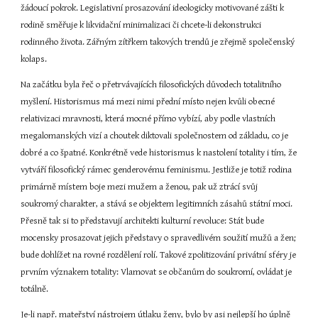
žádoucí pokrok. Legislativní prosazování ideologicky motivované zášti k 
rodině směřuje k likvidační minimalizaci či chcete-li dekonstrukci 
rodinného života. Zářným zítřkem takových trendů je zřejmě společenský 
kolaps.
Na začátku byla řeč o přetrvávajících filosofických důvodech totalitního 
myšlení. Historismus má mezi nimi přední místo nejen kvůli obecné 
relativizaci mravnosti, která mocné přímo vybízí, aby podle vlastních 
megalomanských vizí a choutek diktovali společnostem od základu, co je 
dobré a co špatné. Konkrétně vede historismus k nastolení totality i tím, že 
vytváří filosofický rámec genderovému feminismu. Jestliže je totiž rodina 
primárně místem boje mezi mužem a ženou, pak už ztrácí svůj 
soukromý charakter, a stává se objektem legitimních zásahů státní moci. 
Přesně tak si to představují architekti kulturní revoluce: Stát bude 
mocensky prosazovat jejich představy o spravedlivém soužití mužů a žen; 
bude dohlížet na rovné rozdělení rolí. Takové zpolitizování privátní sféry je 
prvním význakem totality: Vlamovat se občanům do soukromí, ovládat je 
totálně.
Je-li např. mateřství nástrojem útlaku ženy, bylo by asi nejlepší ho úplně 