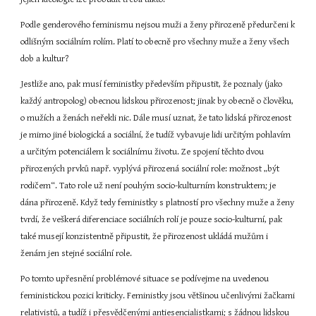
Podle genderového feminismu nejsou muži a ženy přirozeně předurčeni k 
odlišným sociálním rolím. Platí to obecně pro všechny muže a ženy všech 
dob a kultur?
Jestliže ano, pak musí feministky především připustit, že poznaly (jako 
každý antropolog) obecnou lidskou přirozenost; jinak by obecně o člověku, 
o mužích a ženách neřekli nic. Dále musí uznat, že tato lidská přirozenost 
je mimo jiné biologická a sociální, že tudíž vybavuje lidi určitým pohlavím 
a určitým potenciálem k sociálnímu životu. Ze spojení těchto dvou 
přirozených prvků např. vyplývá přirozená sociální role: možnost „být 
rodičem“. Tato role už není pouhým socio-kulturním konstruktem; je 
dána přirozeně. Když tedy feministky s platností pro všechny muže a ženy 
tvrdí, že veškerá diferenciace sociálních rolí je pouze socio-kulturní, pak 
také musejí konzistentně připustit, že přirozenost ukládá mužům i 
ženám jen stejné sociální role.
Po tomto upřesnění problémové situace se podívejme na uvedenou 
feministickou pozici kriticky. Feministky jsou většinou učenlivými žačkami 
relativistů, a tudíž i přesvědčenými antiesencialistkami; s žádnou lidskou 