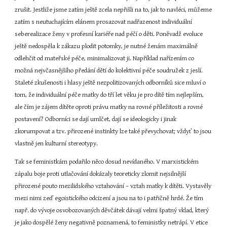
zrušit. Jestliže jsme zatím ještě zcela nepřišli na to, jak to navléci, můžeme 
zatím s neutuchajícím elánem prosazovat nadřazenost individuální 
seberealizace ženy v profesní kariéře nad péčí o děti. Poněvadž evoluce 
ještě nedospěla k zákazu plodit potomky, je nutné ženám maximálně 
odlehčit od mateřské péče, minimalizovat ji. Například nařízením co 
možná nejvčasnějšího předání dětí do kolektivní péče soudružek z jeslí. 
Staleté zkušenosti i hlasy ještě nezpolitizovaných odborníků sice mluví o 
tom, že individuální péče matky do tří let věku je pro dítě tím nejlepším, 
ale čím je zájem dítěte oproti právu matky na rovné příležitosti a rovné 
postavení? Odborníci se dají umlčet, dají se ideologicky i jinak 
zkorumpovat a tzv. přirozené instinkty lze také převychovat; vždyť to jsou 
vlastně jen kulturní stereotypy.
Tak se feministkám podařilo něco dosud nevídaného. V marxistickém 
zápalu boje proti utlačování dokázaly teoreticky zlomit nejsilnější 
přirozené pouto mezilidského vztahování – vztah matky k dítěti. Vystavěly 
mezi nimi zeď egoistického odcizení a jsou na to i patřičně hrdé. Že tím 
např. do vývoje osvobozovaných děvčátek dávají velmi špatný vklad, který 
je jako dospělé ženy negativně poznamená, to feministky netrápí. V etice 