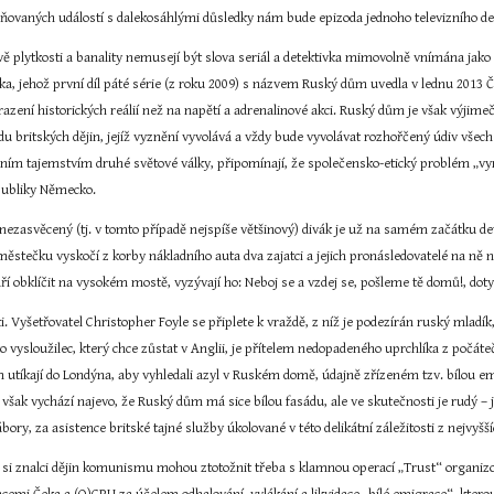
ěsňovaných událostí s dalekosáhlými důsledky nám bude epizoda jednoho televizního det
vě plytkosti a banality nemusejí být slova seriál a detektivka mimovolně vnímána jak
a, jehož první díl páté série (z roku 2009) s názvem Ruský dům uvedla v lednu 2013 Česk
brazení historických reálií než na napětí a adrenalinové akci. Ruský dům je však vý
du britských dějin, jejíž vyznění vyvolává a vždy bude vyvolávat rozhořčený údiv všech
ním tajemstvím druhé světové války, připomínají, že společensko-etický problém „vyr
epubliky Německo.
nezasvěcený (tj. v tomto případě nejspíše většinový) divák je už na samém začátku de
tečku vyskočí z korby nákladního auta dva zajatci a jejich pronásledovatelé na ně neváh
ří obklíčit na vysokém mostě, vyzývají ho: Neboj se a vzdej se, pošleme tě domů!, dot
ti. Vyšetřovatel Christopher Foyle se připlete k vraždě, z níž je podezírán ruský mladí
 vysloužilec, který chce zůstat v Anglii, je přítelem nedopadeného uprchlíka z počáte
 utíkají do Londýna, aby vyhledali azyl v Ruském domě, údajně zřízeném tzv. bílou emi
 však vychází najevo, že Ruský dům má sice bílou fasádu, ale ve skutečnosti je rudý – 
bory, za asistence britské tajné služby úkolované v této delikátní záležitosti z nejvyšš
si znalci dějin komunismu mohou ztotožnit třeba s klamnou operací „Trust“ organizov