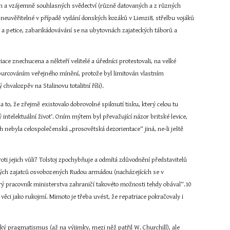
ých a vzájemně souhlasných svědectví (různě datovaných a z různých 
 neuvěřitelné v případě vydání donských kozáků v Lienzi8, střelbu vojáků 
 a petice, zabarikádovávání se na ubytovnách zajateckých táborů a 
e znechucena a někteří velitelé a úředníci protestovali, na velké 
vyburcováním veřejného mínění, protože byl limitován vlastním 
chvalozpěv na Stalinovu totalitní říši).
o, že zřejmě existovalo dobrovolné spiknutí tisku, který celou tu 
intelektuální život‘. Oním mýtem byl převažující názor britské levice, 
 nebyla celospolečenská „prosovětská dezorientace“ jiná, ne-li ještě 
ti jejich vůli? Tolstoj zpochybňuje a odmítá zdůvodnění představitelů 
čných zajatců osvobozených Rudou armádou (nacházejících se v 
 pracovník ministerstva zahraničí takovéto možnosti tehdy obával“.10 
ěci jako rukojmí. Mimoto je třeba uvést, že repatriace pokračovaly i 
cký pragmatismus (až na výjimky, mezi něž patřil W. Churchill), ale 