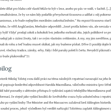
te dělat pro blaho celé vlasti! Může to být v lese, anebo po pás ve vodě, v šachtě. [..
 si nenalháváme, že by se nám kdy podařilo převychovat Krasnova a udělat z něj pokorn
nismus, a to bude nejlepším morálním zadostiučiněním.“ Na expozé Krasnova staršího, 
 toho, že věřil Angličanům, Merkulov odpověděl: „Smrt prošla kolem vás, ale nevzala vás
y byli! Vždyť prodají cokoli a kohokoli bez jediného mrknutí oka. Jejich politikové se 
hodují jak s cizími životy, tak i se svým vlastním svědomím. A my, my jim nevěříme, pl
nali do rohu a teď budou muset skákat, jak my budeme pískat. Dříve či později doj
álové, všechny tradice, zámky, erby, řády i bílé paruky poletí k čertu. Nevydrží plácnut
 to bude plukovníku!“21
pilog
storik Nikolaj Tolstoj svou další práci na téma násilných repatriací navazující na jeho
ně popisuje konkrétní odpovědnost Harolda Macmillana, válečného ministra (pro Střed
ádí také poznatky o aktivním přístupu k vydávání zajatců tehdejšího Macmillanova po
nformací, že stejně jako vydání kozáků do Sovětského svazu byla uskutečněna i repatri
ouho po vydání knihy The Minister and the Massacres zažaloval lord Aldington historika 
 soudní proces, jehož výsledkem byl verdikt nařizující Tolstému zaplatit Aldingtonovi o