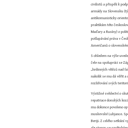
civilistů a přispěli k p
armády na Slovensku (týk
antikomunisticky orientov
praktikám této českoslov
Maďary a Rusíny) o polit
pošlapávání práva v Česk
Američanů o slovenském
S ohledem na výše uveden
čele na spolupráci se Z
„hrdinných vítězů nad fa
nakolik se mu dá věřit a
rozšiřování svých teritor
Výstižné svědectví o sku
repatriace donských kozá
mu dokonce povoleno opu
moskevské Lubjance. Spo
Beriji. Z celého setkání
ale stanou se sovětskými