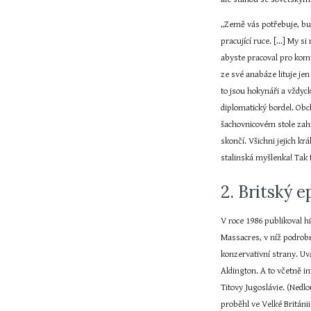
„Země vás potřebuje, bude
pracující ruce. [...] My
abyste pracoval pro komu
ze své anabáze lituje jen
to jsou hokynáři a vždyck
diplomatický bordel. Obc
šachovnicovém stole zah
skončí. Všichni jejich kr
stalinská myšlenka! Tak
2. Britský e
V roce 1986 publikoval hi
Massacres, v níž podrob
konzervativní strany. Uv
Aldington. A to včetně i
Titovy Jugoslávie. (Nedl
proběhl ve Velké Británii