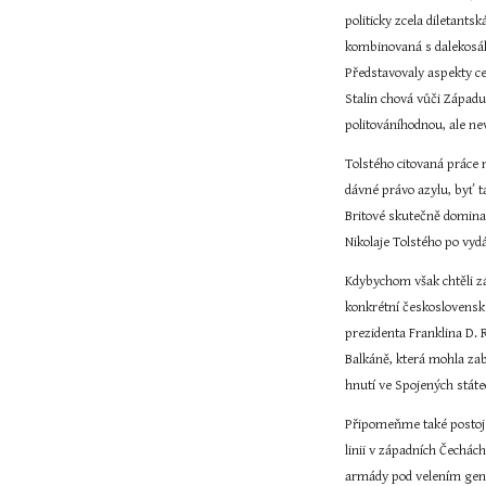
politicky zcela diletant
kombinovaná s dalekosáhl
Představovaly aspekty ce
Stalin chová vůči Západu
politováníhodnou, ale ne
Tolstého citovaná práce 
dávné právo azylu, byť t
Britové skutečně dominan
Nikolaje Tolstého po vydá
Kdybychom však chtěli zá
konkrétní československ
prezidenta Franklina D. 
Balkáně, která mohla zab
hnutí ve Spojených stát
Připomeňme také postoje 
linii v západních Čechác
armády pod velením gener