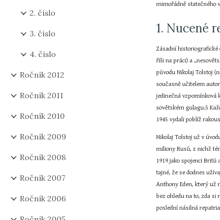
mimořádně statečného vá
2. číslo
1. Nucené r
3. číslo
Zásadní historiografické 
4. číslo
říši na práci) a „nesově
původu Nikolaj Tolstoj (
Ročník 2012
současně učitelem autora
Ročník 2011
jedinečná vzpomínková kn
sovětském gulagu.5 Každ
Ročník 2010
1945 vydali poblíž rakou
Ročník 2009
Nikolaj Tolstoj už v úvo
miliony Rusů, z nichž tém
Ročník 2008
1919 jako spojenci Britů 
tajné, že se dodnes užíva
Ročník 2007
Anthony Eden, který už n
bez ohledu na to, zda si 
Ročník 2006
poslední násilná repatri
Ročník 2005