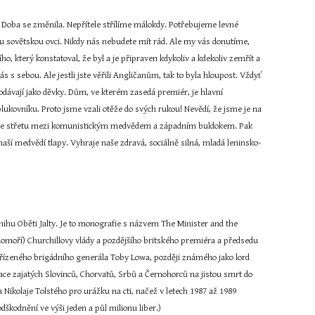
.] Doba se změnila. Nepřítele střílíme málokdy. Potřebujeme levné 
ou sovětskou ovci. Nikdy nás nebudete mít rád. Ale my vás donutíme, 
který konstatoval, že byl a je připraven kdykoliv a kdekoliv zemřít a 
 s sebou. Ale jestli jste věřili Angličanům, tak to byla hloupost. Vždyť 
prodávají jako děvky. Dům, ve kterém zasedá premiér, je hlavní 
ukovníku. Proto jsme vzali otěže do svých rukou! Nevědí, že jsme je na 
de ke střetu mezi komunistickým medvědem a západním buldokem. Pak 
í naší medvědí tlapy. Vyhraje naše zdravá, sociálně silná, mladá leninsko-
 knihu Oběti Jalty. Je to monografie s názvem The Minister and the 
omoří) Churchillovy vlády a pozdějšího britského premiéra a předsedu 
dřízeného brigádního generála Toby Lowa, později známého jako lord 
ace zajatých Slovinců, Chorvatů, Srbů a Černohorců na jistou smrt do 
Nikolaje Tolstého pro urážku na cti, načež v letech 1987 až 1989 
dškodnění ve výši jeden a půl milionu liber.)