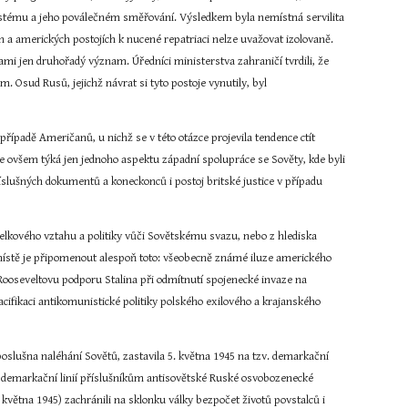
systému a jeho poválečném směřování. Výsledkem byla nemístná servilita 
h a amerických postojích k nucené repatriaci nelze uvažovat izolovaně. 
i jen druhořadý význam. Úředníci ministerstva zahraničí tvrdili, že 
Osud Rusů, jejichž návrat si tyto postoje vynutily, byl 
řípadě Američanů, u nichž se v této otázce projevila tendence ctít 
e ovšem týká jen jednoho aspektu západní spolupráce se Sověty, kde byli 
íslušných dokumentů a koneckonců i postoj britské justice v případu 
lkového vztahu a politiky vůči Sovětskému svazu, nebo z hlediska 
ístě je připomenout alespoň toto: všeobecně známé iluze amerického 
Rooseveltovu podporu Stalina při odmítnutí spojenecké invaze na 
cifikaci antikomunistické politiky polského exilového a krajanského 
slušna naléhání Sovětů, zastavila 5. května 1945 na tzv. demarkační 
o demarkační linií příslušníkům antisovětské Ruské osvobozenecké 
ětna 1945) zachránili na sklonku války bezpočet životů povstalců i 