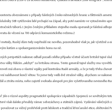
emi Čeka a (O)GPU za účelem odhalování, vylákání a likvidace „bílé emigrace“, kterou 
o kontextu obeznámeni s případy falešných česko-německých hranic a fiktivních americk
říslušníky StB vytěžováni lidé prchající na Západ, aby poté namísto ve vytouženém up
račních táborů.1 Jiným českým příkladem stejného modu operandi je falešná odbojová 
vratu do vězení na 700 odpůrců komunistického režimu.2
 metody, Ruský dům tedy nepřináší nic nového, pozoruhodné však je, jak výstižně a o
novým katům a spoluorganizováním honu na ně.
zných peripetiích nakonec odhalí pozadí celého případu včetně účasti britské tajné sl
tva války řídícím „odchyt“ za britskou stranu. Tento generál tajné služby mu vysvětluj
roveň má obavu o vlastní vojáky pod kontrolou Rudé armády, a že je tedy třeba chovat 
ravní naléhavost končí větou: To jsme tedy vedli dvě strašné války, abychom se nako
ndál a ztrátu místa, nebo zajistil svobodu alespoň pro jím vyšetřovaného nevinného Rus
akta? Jde o různé aspekty pragmatické spolupráce západních Spojenců se sovětským to
, které však daleko přesáhly rámec sebezáchovy a státních zájmů. Vydávání válečných za
 považovat za vážný prohřešek proti lidskosti a tradiční křesťanské etice, obětování 