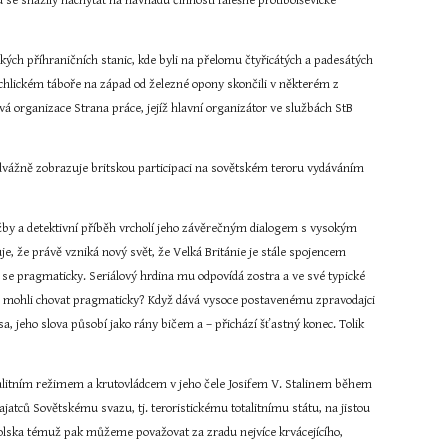
se snažily nachytat na návnadu činnosti falešné protibolševické 
ých příhraničních stanic, kde byli na přelomu čtyřicátých a padesátých 
rchlickém táboře na západ od železné opony skončili v některém z 
organizace Strana práce, jejíž hlavní organizátor ve službách StB 
dvážně zobrazuje britskou participaci na sovětském teroru vydáváním 
užby a detektivní příběh vrcholí jeho závěrečným dialogem s vysokým 
e, že právě vzniká nový svět, že Velká Británie je stále spojencem 
se pragmaticky. Seriálový hrdina mu odpovídá zostra a ve své typické 
nec mohli chovat pragmaticky? Když dává vysoce postavenému zpravodajci 
a, jeho slova působí jako rány bičem a – přichází šťastný konec. Tolik 
talitním režimem a krutovládcem v jeho čele Josifem V. Stalinem během 
jatců Sovětskému svazu, tj. teroristickému totalitnímu státu, na jistou 
Polska témuž pak můžeme považovat za zradu nejvíce krvácejícího, 