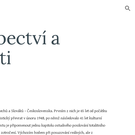
ion
ectví a 
ti
echů a Slováků – Československa. Prvním z nich je 65 let od počátku 
tický převrat v únoru 1948, po němž následovalo 41 let kulturní 
tu je připomenout jednu kapitolu ostudného posilování totalitního 
 zotročení. Výchozím bodem při posuzování reálných, ale z 