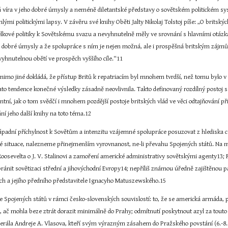
ská víra v jeho dobré úmysly a neméně diletantské představy o sovětském politickém 
ými politickými lapsy. V závěru své knihy Oběti Jalty Nikolaj Tolstoj píše: „O britskýc
lkové politiky k Sovětskému svazu a nevyhnutelně měly ve srovnání s hlavními otázkam
 dobré úmysly a že spolupráce s ním je nejen možná, ale i prospěšná britským zájmům. 
vyhnutelnou obětí ve prospěch vyššího cíle.“11
mimo jiné dokládá, že přístup Britů k repatriacím byl mnohem tvrdší, než tomu bylo v p
ato tendence konečné výsledky zásadně neovlivnila. Takto definovaný rozdílný postoj s
tní, jak o tom svědčí i mnohem pozdější postoje britských vlád ve věci odtajňování př
ní jeho další knihy na toto téma.12
padní příchylnost k Sovětům a intenzitu vzájemné spolupráce posuzovat z hlediska ce
é situace, nalezneme přinejmenším vyrovnanost, ne-li převahu Spojených států. Na m
Roosevelta o J. V. Stalinovi a zamoření americké administrativy sovětskými agenty13; 
ránit sovětizaci střední a jihovýchodní Evropy14; nepříliš známou úředně zajištěnou pa
ech a jejího předního představitele Ignacyho Matuszewského.15
Spojených států v rámci česko-slovenských souvislostí: to, že se americká armáda, po
h, ač mohla beze ztrát dorazit minimálně do Prahy; odmítnutí poskytnout azyl za tout
ála Andreje A. Vlasova, kteří svým výrazným zásahem do Pražského povstání (6.-8. kv