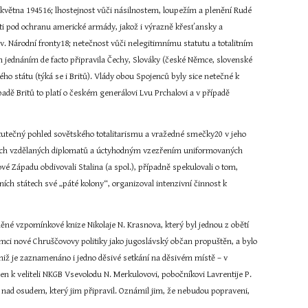
 května 194516; lhostejnost vůči násilnostem, loupežím a plenění Rudé 
ati pod ochranu americké armády, jakož i výrazně křesťansky a 
zv. Národní fronty18; netečnost vůči nelegitimnímu statutu a totalitním 
 jednáním de facto připravila Čechy, Slováky (české Němce, slovenské 
 státu (týká se i Britů). Vlády obou Spojenců byly sice netečné k 
dě Britů to platí o českém generálovi Lvu Prchalovi a v případě 
kutečný pohled sovětského totalitarismu a vražedné smečky20 v jeho 
ících vzdělaných diplomatů a úctyhodným vzezřením uniformovaných 
 Západu obdivovali Stalina (a spol.), případně spekulovali o tom, 
ích státech své „páté kolony“, organizoval intenzivní činnost k 
ěné vzpomínkové knize Nikolaje N. Krasnova, který byl jednou z obětí 
ámci nové Chruščovovy politiky jako jugoslávský občan propuštěn, a bylo 
ž je zaznamenáno i jedno děsivé setkání na děsivém místě – v 
veliteli NKGB Vsevolodu N. Merkulovovi, pobočníkovi Lavrentije P. 
nad osudem, který jim připravil. Oznámil jim, že nebudou popraveni, 