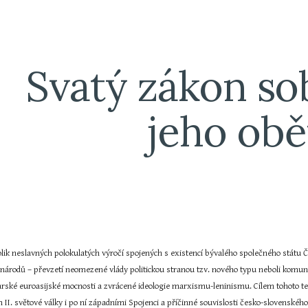
ip to main content
Skip to navigat
Svatý zákon sob
jeho obě
lik neslavných polokulatých výročí spojených s existencí bývalého společného státu Č
 národů – převzetí neomezené vlády politickou stranou tzv. nového typu neboli komunis
rské euroasijské mocnosti a zvrácené ideologie marxismu-leninismu. Cílem tohoto tex
I. světové války i po ní západními Spojenci a příčinné souvislosti česko-slovenského