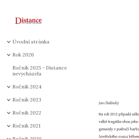
Sk
Úvodní stránka
Rok 2026
Ročník 2025 - Distance
nevycházela
Ročník 2024
Ročník 2023
Jan Cholínský
Ročník 2022
Na rok 2013 připadá něko
velké tragédie obou jeho
Ročník 2021
genocidy v područí barba
Sovětského svazu během I
Ročník 2020