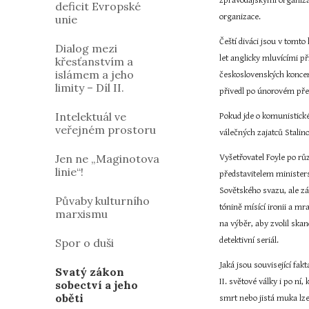
zpravodajskými organizac
deficit Evropské
organizace.
unie
Čeští diváci jsou v tomt
Dialog mezi
let anglicky mluvícími p
křesťanstvím a
islámem a jeho
československých koncent
limity – Díl II.
přivedl po únorovém pře
Intelektuál ve
Pokud jde o komunistické
veřejném prostoru
válečných zajatců Stali
Jen ne „Maginotova
Vyšetřovatel Foyle po rů
linie“!
představitelem ministers
Sovětského svazu, ale zá
Půvaby kulturního
tónině mísící ironii a m
marxismu
na výběr, aby zvolil ska
detektivní seriál.
Spor o duši
Jaká jsou související f
Svatý zákon
II. světové války i po ní
sobectví a jeho
oběti
smrt nebo jistá muka lze