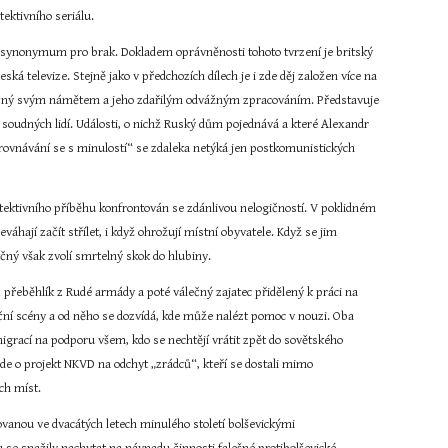
ektivního seriálu.
o synonymum pro brak. Dokladem oprávněnosti tohoto tvrzení je britský 
á televize. Stejně jako v předchozích dílech je i zde děj založen více na 
jimečný svým námětem a jeho zdařilým odvážným zpracováním. Představuje 
 soudných lidí. Události, o nichž Ruský dům pojednává a které Alexandr 
ovnávání se s minulostí“ se zdaleka netýká jen postkomunistických 
tektivního příběhu konfrontován se zdánlivou nelogičností. V poklidném 
ají začít střílet, i když ohrožují místní obyvatele. Když se jim 
yčný však zvolí smrtelný skok do hlubiny.
k, přeběhlík z Rudé armády a poté válečný zajatec přidělený k práci na 
ční scény a od něho se dozvídá, kde může nalézt pomoc v nouzi. Oba 
grací na podporu všem, kdo se nechtějí vrátit zpět do sovětského 
jde o projekt NKVD na odchyt „zrádců“, kteří se dostali mimo 
ích míst.
anou ve dvacátých letech minulého století bolševickými 