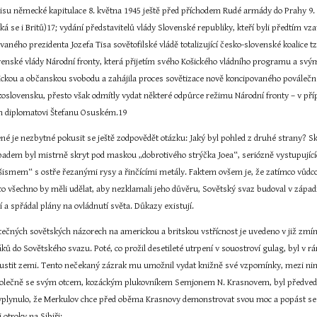
odpisu německé kapitulace 8. května 1945 ještě před příchodem Rudé armády do Prahy 9.
á se i Britů)17; vydání představitelů vlády Slovenské republiky, kteří byli předtím vz
aného prezidenta Jozefa Tisa sovětofilské vládě totalizující česko-slovenské koalice t
enské vlády Národní fronty, která přijetím svého Košického vládního programu a svým
ickou a občanskou svobodu a zahájila proces sovětizace nově koncipovaného poválečného
oslovensku, přesto však odmítly vydat některé odpůrce režimu Národní fronty – v přípa
 diplomatovi Štefanu Osuském.19
é je nezbytné pokusit se ještě zodpovědět otázku: Jaký byl pohled z druhé strany? S
ápadem byl mistrně skryt pod maskou „dobrotivého strýčka Joea“, seriózně vystupuj
šismem“ s ostře řezanými rysy a řinčícími metály. Faktem ovšem je, že zatímco vůdcové
 co všechno by měli udělat, aby nezklamali jeho důvěru, Sovětský svaz budoval v západn
ií a spřádal plány na ovládnutí světa. Důkazy existují.
tečných sovětských názorech na americkou a britskou vstřícnost je uvedeno v již zmín
ků do Sovětského svazu. Poté, co prožil desetileté utrpení v souostroví gulag, byl v r
stit zemi. Tento nečekaný zázrak mu umožnil vydat knižně své vzpomínky, mezi nimi
lečně se svým otcem, kozáckým plukovníkem Semjonem N. Krasnovem, byl předveden k 
 vyplynulo, že Merkulov chce před oběma Krasnovy demonstrovat svou moc a popást se 
 otroky na Sibiři: