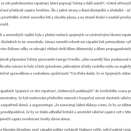
e zde podrobnostmi repatriací, které popisují Tolstoj a další autoři7, včetně otřesn
ričané předávali zajatce Sovětům. Šlo z jedné strany o lhaní důstojníků a úředníků – až
ch prostředků včetně surového bití a slzného plynu, a na straně druhé o zoufalé prosby
vražd.
ch a amerických vojáků byla z plnění rozkazů spojených se závěrečnými fázemi repatriac
ých důsledcích to nic nezměnilo. Situaci nemohl ovlivnit ani západní tisk potenciálním 
vím (během války ve zdrcující většině chrlil dílem diletantský a dílem propagandistický 
imek připomíná Tolstoj spisovatele George Orwella: „Jeho osamělý hlas poukazoval na t
Podle jeho názoru to bylo zčásti způsobeno ‚jedovatými účinky ruského mýtu na anglický 
utečně spravedlivou a svobodnou společností.“9 Je třeba dodat, že ve Spojených státech
západních Spojenců ve věci repatriací „Stalinových poddaných“ do Sovětského svazu pro
ministrativy, že byli motivováni především starostí o bezpečný návrat vlastních vále
aopatření) domů, a argumentuje, „že neexistují žádné důkazy o tom, že by se některý
ravděpodobné, že by se Stalin odhodlal britské a americké válečné zajatce vzít v této v
pojenečtí zajatci osvobození Sověty dávno doma.
le hlavním důvodem, proč západní politici vycházeli Stalinovi vstříc, nebyl patrně cyni