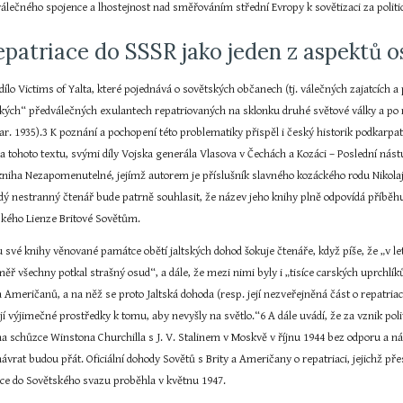
lečného spojence a lhostejnost nad směřováním střední Evropy k sovětizaci za polit
epatriace do SSSR jako jeden z aspektů 
dílo Victims of Yalta, které pojednává o sovětských občanech (tj. válečných zajatcích 
tských“ předválečných exulantech repatriovaných na sklonku druhé světové války a po n
nar. 1935).3 K poznání a pochopení této problematiky přispěl i český historik podkarpa
 tohoto textu, svými díly Vojska generála Vlasova v Čechách a Kozáci – Poslední nástu
iha Nezapomenutelné, jejímž autorem je příslušník slavného kozáckého rodu Nikolaj N.
ý nestranný čtenář bude patrně souhlasit, že název jeho knihy plně odpovídá příběhu
ského Lienze Britové Sovětům.
du své knihy věnované památce obětí jaltských dohod šokuje čtenáře, když píše, že „v l
ěř všechny potkal strašný osud“, a dále, že mezi nimi byly i „tisíce carských uprchlíků,
a Američanů, a na něž se proto Jaltská dohoda (resp. její nezveřejněná část o repatria
jí výjimečné prostředky k tomu, aby nevyšly na světlo.“6 A dále uvádí, že za vznik pol
a schůzce Winstona Churchilla s J. V. Stalinem v Moskvě v říjnu 1944 bez odporu a nám
návrat budou přát. Oficiální dohody Sovětů s Brity a Američany o repatriaci, jejichž př
ace do Sovětského svazu proběhla v květnu 1947.