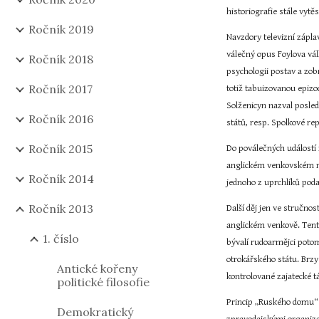
historiografie stále vyt
Ročník 2019
Navzdory televizní zápla
válečný opus Foylova válk
Ročník 2018
psychologii postav a zo
Ročník 2017
totiž tabuizovanou epizo
Solženicyn nazval posled
Ročník 2016
států, resp. Spolkové r
Ročník 2015
Do poválečných událostí 
anglickém venkovském měs
Ročník 2014
jednoho z uprchlíků poda
Ročník 2013
Další děj jen ve stručnos
anglickém venkově. Tento
1. číslo
bývalí rudoarmějci potom
otrokářského státu. Brzy
Antické kořeny
kontrolované zajatecké tá
politické filosofie
Princip „Ruského domu“ 
Demokratický