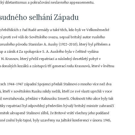
ický diletantismus a pokračování neslavného appeasementu.
osudného selhání Západu
a přeběhlících z řad Rudé armády a také těch, kdo byli ve Velkoněmecké 
í proti své vůli do Sovětského svazu, sepsal britský autor ruského 
toruského původu Stanislav A. Ausky (1922–2010), který byl přítelem a 
p a zánik.4 Za spolupráce S. A. Auského byla v češtině vydána 
 Krasnov, který přežil repatriaci a následný desetiletý pobyt v 
 donských kozáků a zástupců tří generací rodu Krasnovů, které v květnu 
etech 1944–1947 západní Spojenci předali Stalinovi o mnoho více než dva 
 kteří v sovětském Rusku nikdy nežili, kteří ze své vlasti uprchli v roce 
ci) nevztahovala, předáni v Rakousku Smerši. Okolnosti této akce byly tak 
itiky repatriací byl odpovědný především bývalý britský ministr zahraničí 
itek ukvapeně Stalinovi slíbil, že Britové vrátí všechny jeho poddané 
esné znění bylo tajné, byly uzavřeny na Jaltské konferenci v únoru 1945, 