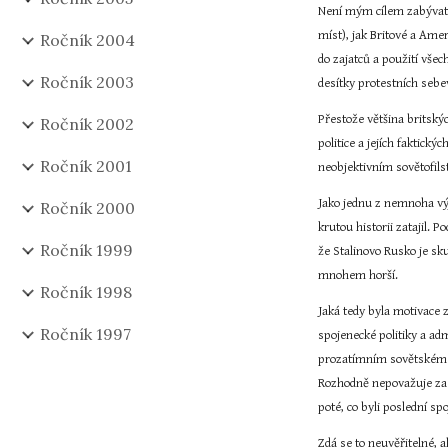
Není mým cílem zabývat s
míst), jak Britové a Ame
Ročník 2004
do zajatců a použití vše
Ročník 2003
desítky protestních sebe
Přestože většina britský
Ročník 2002
politice a jejích faktick
Ročník 2001
neobjektivním sovětofilst
Jako jednu z nemnoha výj
Ročník 2000
krutou historii zatajil. 
Ročník 1999
že Stalinovo Rusko je sk
mnohem horší.
Ročník 1998
Jaká tedy byla motivace 
Ročník 1997
spojenecké politiky a ad
prozatímním sovětském z
Rozhodně nepovažuje za p
poté, co byli poslední s
Zdá se to neuvěřitelné, a