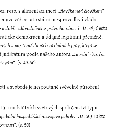
cí, resp. s alimentací moci „
člověka nad člověkem
“. 
č může vůbec tato státní, nespravedlivá vláda 
mého a dobře zdůvodněného právního rámce?
“ (s. 49) Cesta 
atické demokracii a údajně legitimní přeměně, 
ných a pozitivně daných základních práv, která se 
tná judikatura podle našeho autora „
zabrání různým 
ktování
“. (s. 49-50)
sti a svobodě je nespoutané svévolné působení 
átů a nadstátních světových společenství typu 
globální hospodářské rozvojové politiky
“. (s. 50) Takto 
rovnosti
“. (s. 50)