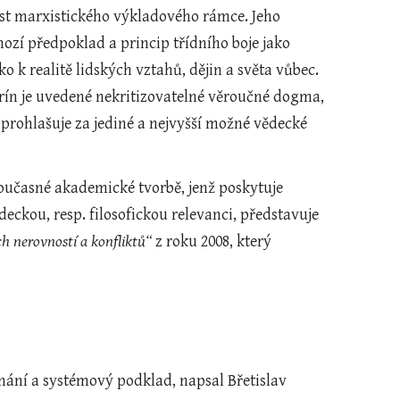
st marxistického výkladového rámce. Jeho 
ozí předpoklad a princip třídního boje jako 
 k realitě lidských vztahů, dějin a světa vůbec. 
ín je uvedené nekritizovatelné věroučné dogma, 
 prohlašuje za jediné a nejvyšší možné vědecké 
učasné akademické tvorbě, jenž poskytuje 
kou, resp. filosofickou relevanci, představuje 
ch nerovností a konfliktů“
 z roku 2008, který 
ání a systémový podklad, napsal Břetislav 