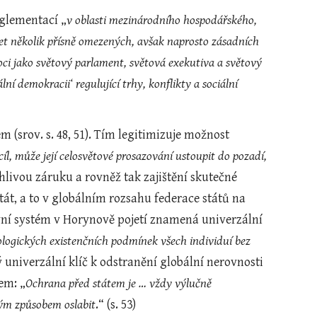
eglementací „
v oblasti mezinárodního hospodářského, 
žet několik přísně omezených, avšak naprosto zásadních 
oci jako světový parlament, světová exekutiva a světový 
ní demokracii‘ regulující trhy, konflikty a sociální 
(srov. s. 48, 51). Tím legitimizuje možnost 
cíl, může její celosvětové prosazování ustoupit do pozadí, 
olehlivou záruku a rovněž tak zajištění skutečné 
át, a to v globálním rozsahu federace států na 
rávní systém v Horynově pojetí znamená univerzální 
ologických existenčních podmínek všech individuí bez 
ý univerzální klíč k odstranění globální nerovnosti 
em: „
Ochrana před státem je … vždy výlučně 
ným způsobem oslabit
.“ (s. 53)