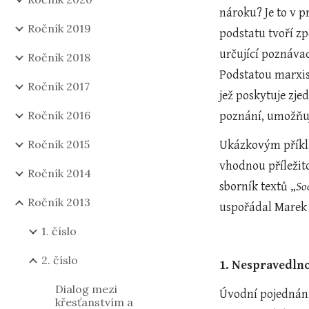
nároku? Je to v 
Ročník 2019
podstatu tvoří zp
určující poznávac
Ročník 2018
Podstatou marxis
Ročník 2017
jež poskytuje zje
Ročník 2016
poznání, umožňují
Ročník 2015
Ukázkovým příkla
vhodnou příležit
Ročník 2014
sborník textů „
So
Ročník 2013
uspořádal Marek 
1. číslo
2. číslo
1. Nespravedlno
Dialog mezi
Úvodní pojednání
křesťanstvím a