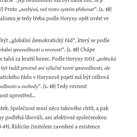
ie“. Její neúnosnost má být dána tím, že ji 
47) Proto „
nezbývá, než tento systém překonat
“. (s. 48) 
ialismu je tedy třeba podle Horyny opět uvést ve 
ýt „globální demokratický řád“, který se podle 
obální spravedlnosti a rovnosti
“. (s. 48) Chápe 
em tahá za kratší konec. Podle Horyny totiž „
politická 
ýt tudíž prvotně ani výlučně teorií spravedlnosti, ale 
ratického řádu v Horynově pojetí má být celková 
vedlnosti a svobody
“. (s. 48) Tedy rovnost 
ost uprostřed...
ek. Společnost musí něco takového chtít, a pak 
yny podléhá libovůli, ani afektivně společenskou 
48-49). Řídícím činitelem zavedení a existence 