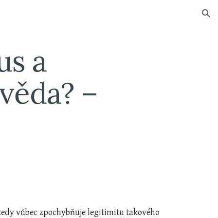
ion
s a 
ěda? – 
 tedy vůbec zpochybňuje legitimitu takového 