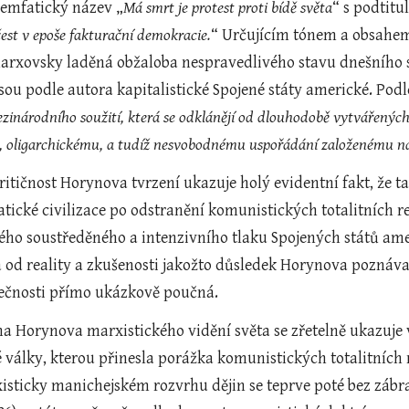
emfatický název „
Má smrt je protest proti bídě světa
“ s podtitu
 čest v epoše fakturační demokracie.
“ Určujícím tónem a obsahe
rxovsky laděná obžaloba nespravedlivého stavu dnešního s
sou podle autora kapitalistické Spojené státy americké. Podl
ezinárodního soužití, která se odklánějí od dlouhodobě vytvářených
oligarchickému, a tudíž nesvobodnému uspořádání založenému na 
itičnost Horynova tvrzení ukazuje holý evidentní fakt, že ta
tické civilizace po odstranění komunistických totalitních r
ho soustředěného a intenzivního tlaku Spojených států ameri
 od reality a zkušenosti jakožto důsledek Horynova poznávac
ečnosti přímo ukázkově poučná.
a Horynova marxistického vidění světa se zřetelně ukazuje 
 války, kterou přinesla porážka komunistických totalitních 
sticky manichejském rozvrhu dějin se teprve poté bez zábr