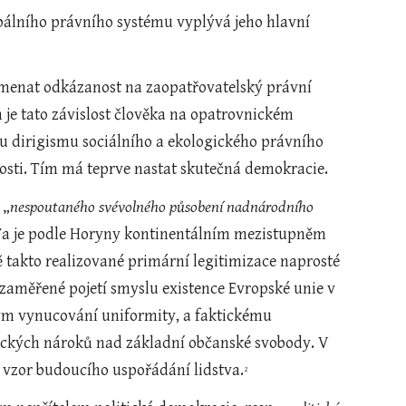
bálního právního systému vyplývá jeho hlavní 
menat odkázanost na zaopatřovatelský právní 
 je tato závislost člověka na opatrovnickém 
u dirigismu sociálního a ekologického právního 
nosti. Tím má teprve nastat skutečná demokracie.    
 „
nespoutaného svévolného působení nadnárodního 
). Ta je podle Horyny kontinentálním mezistupněm 
 takto realizované primární legitimizace naprosté 
y zaměřené pojetí smyslu existence Evropské unie v 
atým vynucování uniformity, a faktickému 
ckých nároků nad základní občanské svobody. V 
 vzor budoucího uspořádání lidstva.
2 