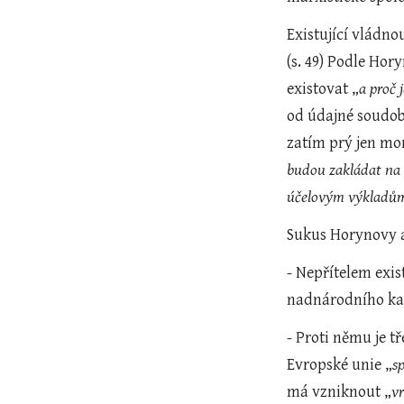
Existující vládno
(s. 49) Podle Hory
existovat „
a proč 
od údajné soudob
zatím prý jen mo
budou zakládat na 
účelovým výkladům
Sukus Horynovy a
- Nepřítelem exis
nadnárodního ka
- Proti němu je t
Evropské unie „
s
má vzniknout „
vr