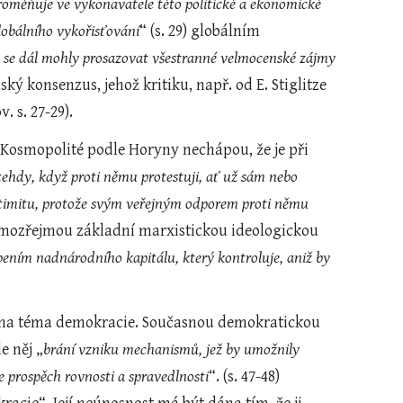
roměňuje ve vykonavatele této politické a ekonomické 
lobálního vykořisťování
“ (s. 29) globálním 
y se dál mohly prosazovat všestranné velmocenské zájmy 
ý konsenzus, jehož kritiku, např. od E. Stiglitze 
 s. 27-29).
 Kosmopolité podle Horyny nechápou, že je při 
tehdy, když proti němu protestuji, ať už sám nebo 
timitu, protože svým veřejným odporem proti němu 
a samozřejmou základní marxistickou ideologickou 
ním nadnárodního kapitálu, který kontroluje, aniž by 
e na téma demokracie. Současnou demokratickou 
le něj „
brání vzniku mechanismů, jež by umožnily 
 prospěch rovnosti a spravedlnosti
“. (s. 47-48) 