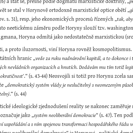
. 26) a stát se, přesně podle dogmatu marxistické doktríny, „
p
) Svět se stal v Horynově ortodoxně marxistické optice obětí „
g
v. s. 31), resp. jeho ekonomických procesů řízených „
tak, ab
muto neetickému záměru podle Horyny slouží tzv. washingtonsk
ugmana, Horyna odmítá jako nedostatečně marxistickou (srov.
i, a proto iluzornosti, viní Horyna rovněž kosmopolitismus.
státních hranic „
vede za ruku nadnárodní kapitál, a to dokonce i 
ých nevládních organizacích a hnutích. Dodávám mu tím totiž legi
okratičnost‘
.“ (s. 43-44) Neosvojili si totiž pro Horynu zcel
že „
demokratický systém vlády je neslučitelný s neomezeným působe
telný
.“ (s. 44)
ické ideologické zjednodušení reality se nakonec zaměřuj
 označuje jako „
systém neoliberální demokracie
“ (s. 47). Ten pod
lní uspořádání a s ním spojenou transformaci hospodářského řádu ve