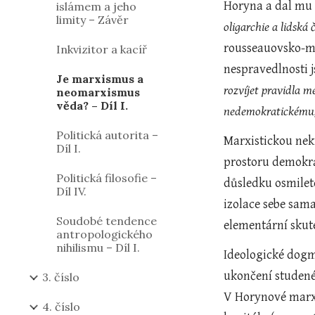
Horyna a dal mu 
islámem a jeho
limity – Závěr
oligarchie a lidská
rousseauovsko-ma
Inkvizitor a kacíř
nespravedlnosti j
Je marxismus a
rozvíjet pravidla m
neomarxismus
věda? – Díl I.
nedemokratickému, 
Politická autorita –
Marxistickou nekr
Díl I.
prostoru demokra
Politická filosofie –
důsledku osmileté
Díl IV.
izolace sebe sama
Soudobé tendence
elementární skut
antropologického
nihilismu – Díl I.
Ideologické dogm
ukončení studené
3. číslo
V Horynové marxi
4. číslo