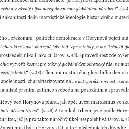
mu neoliberální demokracie“ je Horynovi „politická demokrac
e svému v zásadě nijak neregulovanému globálnímu působení
“. (s. 
í zákonitosti dějin marxistické ideologie historického mater
ého „překonání“ politické demokracie v Horynově pojetí má b
i charakterizovat skutečně jako řád teprve tehdy, bude-li sloužit gl
rostředek, nikoli jako cíl (srov. s. 48). Spravedlnost zde ovš
 mohla vytvořit kostru pro takový globální demokratický řád, nemusí b
eorií jednání
.“ (s. 48) Cílem marxistického globálního demok
t společnosti, charakterizovatelná „
v kategoriích rovnosti, spra
 na místě prvním, zatímco svoboda na posledním a spravedln
líčový bod Horynova plánu, jak opět uvést marxismus ve skut
tímto účelem řízena
“. (s. 48) A to nikoli trhem, jenž podle Hor
idaritou, jež je pro takto náročný úkol nespolehlivá (srov. s. 
čnosti musí být u Horyny stát, a to z následujících důvodů:  