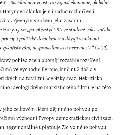
lem „
Sociální nerovnost, rozvojová ekonomie, globální 
m Horynova článku je nápadně rozhořčená 
věta. Zjevným viníkem jeho zásadní 
e Horyny se „
po vítězství USA ve studené válce začala 
 principů politické demokracie a dávají vzniknout 
vykořisťování, nespravedlnosti a nerovnosti
.“ (s. 23)
kový pohled zcela opomíjí rozsáhlé rozšíření 
ežimů ve východní Evropě, k němuž došlo v 
ckých na totalitní Sovětský svaz. Nekritická 
ího ideologického marxistického filtru je na této 
v jeho celkovém líčení dějinného pohybu po 
režimů východní Evropy demokratickou civilizací. 
an hegemoniálně uplatňuje Zlo volného pohybu 