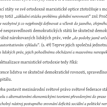
ucí státy ve své ortodoxně marxistické optice ztotožňuje s mo
ny totiž „
základní otázka problému globální nerovnosti
“ zní: Pro
je nezbytné ji co nejpřesněji definovat a včlenit do jasného, zřej
é nespravedlnosti demokratických států ke skutečně demokr
rálně nárokovaných lidských práv, vede „
do podoby jasně urče
autoritativním výkladu
“
.
 (s. 49) Teprve jejich společná jedno
 lidských práv, jejich pohodlnému obcházení a masovému nerespe
ktualizace marxistické ortodoxie tedy říká:
tence lidstva ve skutečné demokratické rovnosti, spravedlno
pitálu.
řeba postavit mezinárodní světové právo světové federace st
polu s alternativními ekonomickými teoriemi převedenými do praxe 
cholný nástroj postupného srovnání deficitů sociální a politické ne