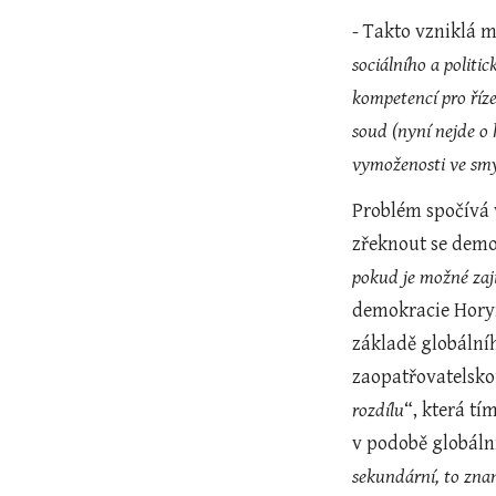
- Takto vzniklá 
sociálního a politi
kompetencí pro říze
soud (nyní nejde o k
vymoženosti ve smy
Problém spočívá v
zřeknout se demo
pokud je možné zaji
demokracie Horyna
základě globálníh
zaopatřovatelsko
rozdílu
“, která tí
v podobě globáln
sekundární, to zna