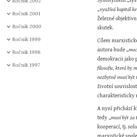
Synonymem „systé
Ročník 2002
„
využívá kapitál k
Ročník 2001
Železné objektivn
Ročník 2000
skutek.
Ročník 1999
Cílem marxistick
autora bude „
moc
Ročník 1998
demokracii jako p
Ročník 1997
filosofie, která by
nezbytně musí být t
životní souvislos
charakteristicky
A nyní přichází k
tedy „
musí být za 
kooperací, tj. sol
marxistické spole