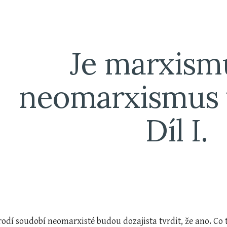
ip to main content
Skip to navigat
Je marxismu
neomarxismus v
Díl I.
odí soudobí neomarxisté budou dozajista tvrdit, že ano. Co