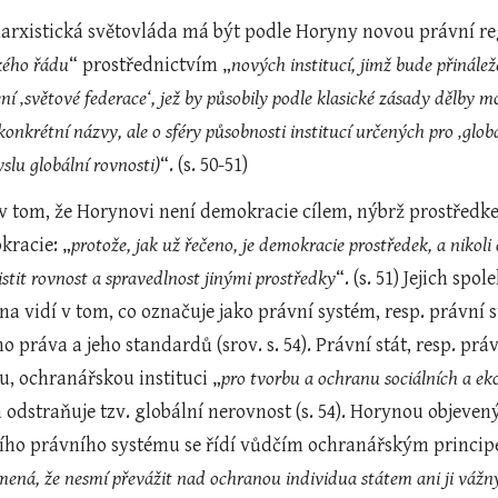
marxistická světovláda má být podle Horyny novou právní r
ckého řádu
“ prostřednictvím „
nových institucí, jimž bude přinále
ní ‚světové federace‘, jež by působily podle klasické zásady dělby m
onkrétní názvy, ale o sféry působnosti institucí určených pro ‚globál
slu globální rovnosti)
“. (s. 50-51)
 tom, že Horynovi není demokracie cílem, nýbrž prostředkem 
kracie: „
protože, jak už řečeno, je demokracie prostředek, a nikoli 
stit rovnost a spravedlnost jinými prostředky
“. (s. 51) Jejich sp
 vidí v tom, co označuje jako právní systém, resp. právní st
o práva a jeho standardů (srov. s. 54). Právní stát, resp. p
u, ochranářskou instituci „
pro tvorbu a ochranu sociálních a ek
m odstraňuje tzv. globální nerovnost (s. 54). Horynou objeven
ího právního systému se řídí vůdčím ochranářským princip
mená, že nesmí převážit nad ochranou individua státem ani ji váž