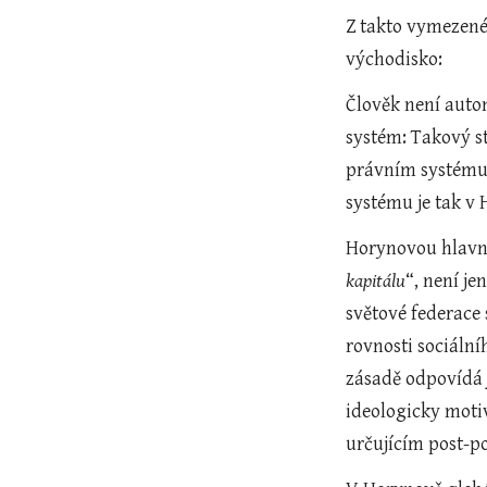
Z takto vymezené
východisko:
Člověk není auto
systém: Takový st
právním systému 
systému je tak v 
Horynovou hlavní 
kapitálu
“, není j
světové federace
rovnosti sociální
zásadě odpovídá j
ideologicky moti
určujícím post-p