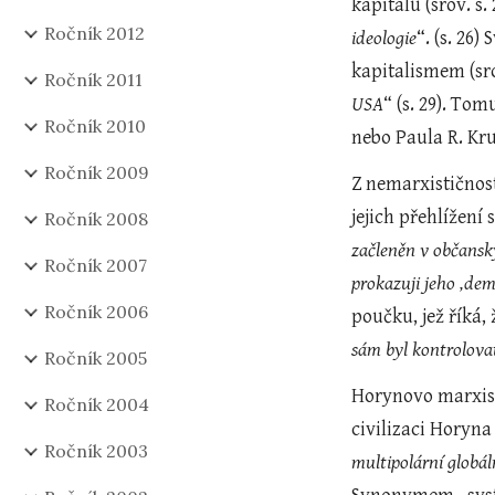
kapitálu (srov. s
Ročník 2012
ideologie
“. (s. 26
kapitalismem (sro
Ročník 2011
USA
“ (s. 29). To
Ročník 2010
nebo Paula R. Kr
Ročník 2009
Z nemarxističnost
jejich přehlížení 
Ročník 2008
začleněn v občansk
Ročník 2007
prokazuji jeho ‚dem
Ročník 2006
poučku, jež říká, 
sám byl kontrolova
Ročník 2005
Horynovo marxist
Ročník 2004
civilizaci Horyna
Ročník 2003
multipolární globá