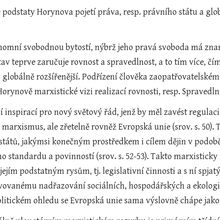
 podstaty Horynova pojetí práva, resp. právního státu a glo
nomní svobodnou bytostí, nýbrž jeho pravá svoboda má zna
av teprve zaručuje rovnost a spravedlnost, a to tím více, čím
globálně rozšířenější. Podřízení člověka zaopatřovatelském
Horynově marxistické vizi realizací rovnosti, resp. Spravedl
inspirací pro nový světový řád, jenž by měl zavést regulaci
en marxismus, ale zřetelně rovněž Evropská unie (srov. s. 50
 států, jakýmsi konečným prostředkem i cílem dějin v podobě
ho standardu a povinností (srov. s. 52-53). Takto marxistick
ejím podstatným rysům, tj. legislativní činnosti a s ní spj
vovanému nadřazování sociálních, hospodářských a ekologi
olitickém ohledu se Evropská unie sama výslovně chápe jako