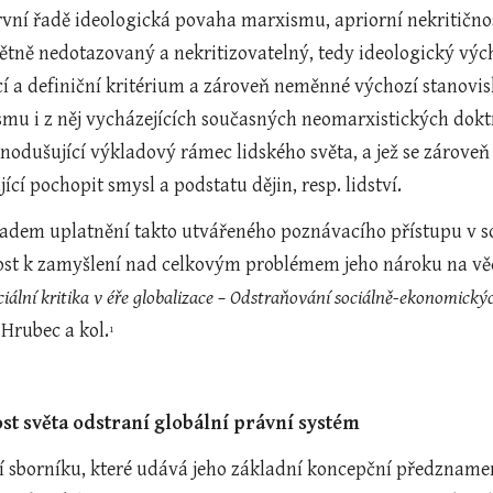
první řadě ideologická povaha marxismu, apriorní nekritično
ětně nedotazovaný a nekritizovatelný, tedy ideologický vých
í a definiční kritérium a zároveň neměnné výchozí stanovisko
mu i z něj vycházejících současných neomarxistických doktr
dnodušující výkladový rámec lidského světa, a jež se zároveň
cí pochopit smysl a podstatu dějin, resp. lidství.
dem uplatnění takto utvářeného poznávacího přístupu v so
ost k zamyšlení nad celkovým problémem jeho nároku na vědec
ciální kritika v éře globalizace – Odstraňování sociálně-ekonomický
Hrubec a kol.
1
st světa odstraní globální právní systém
 sborníku, které udává jeho základní koncepční předznamen