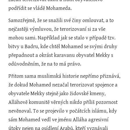
podřídit se vládě Mohameda.
Samozřejmě, že se snažili své činy omlouvat, a to 
nejčastěji výmluvou, že terorizovaní si za vše 
mohou sami. Například jak se stalo v případě tzv. 
bitvy u Badru, kde chtěl Mohamed se svými druhy 
přepadnout a okrást karavanu obyvatel Mekky s 
odůvodněním, že na to má právo.
Přitom sama muslimská historie nepřímo přiznává, 
že dokud Mohamed nezačal terorizovat spojence a 
obyvatele Mekky stejně jako židovské kmeny, 
Alláhově komunitě věrných nikdo příliš pozornost 
nevěnoval. To se projevilo v počátcích islámu, kdy 
sám Mohamed vedl ve jménu Alláha agresivní 
útoky nejen na osídlení Arabů, kteří vyznávali 