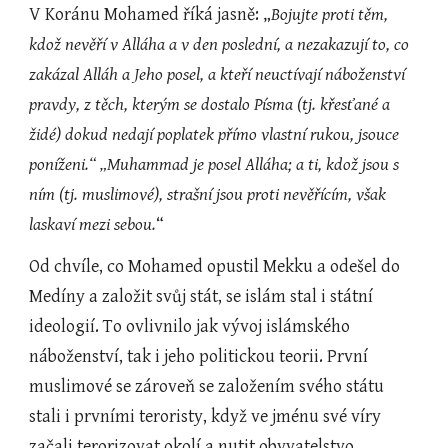
V Koránu Mohamed říká jasně: „
Bojujte proti těm, 
kdož nevěří v Alláha a v den poslední, a nezakazují to, co 
zakázal Alláh a Jeho posel, a kteří neuctívají náboženství 
pravdy, z těch, kterým se dostalo Písma (tj. křesťané a 
židé) dokud nedají poplatek přímo vlastní rukou, jsouce 
poníženi.“ „Muhammad je posel Alláha; a ti, kdož jsou s 
ním (tj. muslimové), strašní jsou proti nevěřícím, však 
laskaví mezi sebou.
“
Od chvíle, co Mohamed opustil Mekku a odešel do 
Medíny a založit svůj stát, se islám stal i státní 
ideologií. To ovlivnilo jak vývoj islámského 
náboženství, tak i jeho politickou teorii. První 
muslimové se zároveň se založením svého státu 
stali i prvními teroristy, když ve jménu své víry 
začali terorizovat okolí a nutit obyvatelstvo 