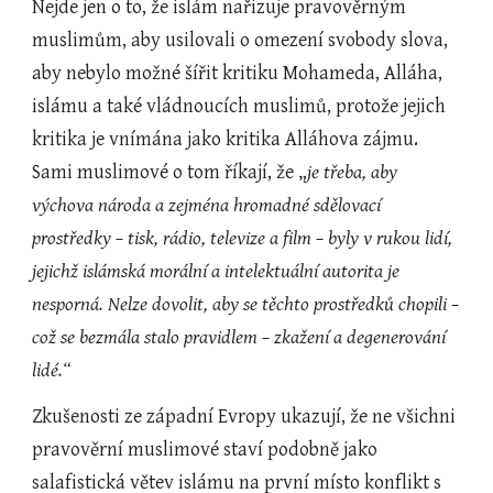
Nejde jen o to, že islám nařizuje pravověrným 
muslimům, aby usilovali o omezení svobody slova, 
aby nebylo možné šířit kritiku Mohameda, Alláha, 
islámu a také vládnoucích muslimů, protože jejich 
kritika je vnímána jako kritika Alláhova zájmu. 
Sami muslimové o tom říkají, že „
je třeba, aby 
výchova národa a zejména hromadné sdělovací 
prostředky – tisk, rádio, televize a film – byly v rukou lidí, 
jejichž islámská morální a intelektuální autorita je 
nesporná. Nelze dovolit, aby se těchto prostředků chopili – 
což se bezmála stalo pravidlem – zkažení a degenerování 
lidé.“
Zkušenosti ze západní Evropy ukazují, že ne všichni 
pravověrní muslimové staví podobně jako 
salafistická větev islámu na první místo konflikt s 