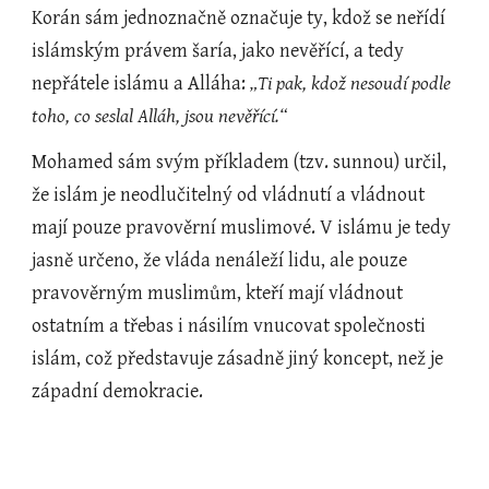
Korán sám jednoznačně označuje ty, kdož se neřídí 
islámským právem šaría, jako nevěřící, a tedy 
nepřátele islámu a Alláha: 
„Ti pak, kdož nesoudí podle 
toho, co seslal Alláh, jsou nevěřící.“
Mohamed sám svým příkladem (tzv. sunnou) určil, 
že islám je neodlučitelný od vládnutí a vládnout 
mají pouze pravověrní muslimové. V islámu je tedy 
jasně určeno, že vláda nenáleží lidu, ale pouze 
pravověrným muslimům, kteří mají vládnout 
ostatním a třebas i násilím vnucovat společnosti 
islám, což představuje zásadně jiný koncept, než je 
západní demokracie.