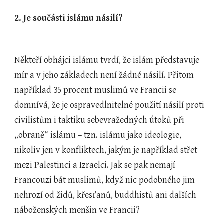
2. Je součásti islámu násilí?
Někteří obhájci islámu tvrdí, že islám představuje 
mír a v jeho základech není žádné násilí. Přitom 
například 35 procent muslimů ve Francii se 
domnívá, že je ospravedlnitelné použití násilí proti 
civilistům i taktiku sebevražedných útoků při 
„obraně“ islámu – tzn. islámu jako ideologie, 
nikoliv jen v konfliktech, jakým je například střet 
mezi Palestinci a Izraelci. Jak se pak nemají 
Francouzi bát muslimů, když nic podobného jim 
nehrozí od židů, křesťanů, buddhistů ani dalších 
náboženských menšin ve Francii?