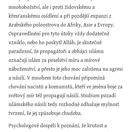
mnohobožství, ale i proti židovskému a 
křesťanskému osídlení a při pozdější expanzi z 
Arabského poloostrova do Afriky, Asie a Evropy. 
Ospravedlnění pro tyto útoky vždy dodatečně 
vzniklo, nebo ho poskytl Alláh. Je skutečně 
paradoxní, že propagátoři a obhájci islámu 
označují islám za poselství míru a mírové 
náboženství, a přesto je jeho moc založena na agresi 
a násilí. V mnohem toto chování připomíná 
chování nacistů a komunistů, kteří ve jménu boje za 
světový mír též propagují násilí. Studium pozadí 
islámského násilí tedy rozhodně odhaluje mylnost 
tvrzení, že jej způsobuje chudoba.
Psychologové dospěli k poznání, že krutost a 