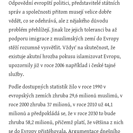
Odpovědní evropští politici, představitelé státních 
správ a společnosti přitom musejí velice dobře 
vědět, co se odehrává, ale z nějakého důvodu 
problém přehlížejí. Jinak lze jejich toleranci ba až 
podporu imigrace z muslimských zemí do Evropy 
stěží rozumně vysvětlit. Vždyť na skutečnost, že 
existuje akutní hrozba pokusu islamizovat Evropu, 
upozornily již v roce 2006 například i české tajné 
služby.
Podle dostupných statistik žilo v roce 1990 v 
evropských zemích zhruba 29,6 milionů muslimů, v 
roce 2000 zhruba 37 milionů, v roce 2010 už 44,1 
milionů a předpokládá se, že v roce 2030 to bude 
zhruba 58,2 milionů, přičemž platí, že většina z nich 
se do Evropy přistěhovala. Argumentace dnešního 