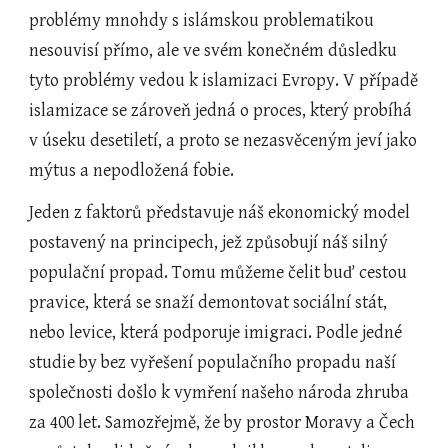
problémy mnohdy s islámskou problematikou 
nesouvisí přímo, ale ve svém konečném důsledku 
tyto problémy vedou k islamizaci Evropy. V případě 
islamizace se zároveň jedná o proces, který probíhá 
v úseku desetiletí, a proto se nezasvěceným jeví jako 
mýtus a nepodložená fobie.
Jeden z faktorů představuje náš ekonomický model 
postavený na principech, jež způsobují náš silný 
populační propad. Tomu můžeme čelit buď cestou 
pravice, která se snaží demontovat sociální stát, 
nebo levice, která podporuje imigraci. Podle jedné 
studie by bez vyřešení populačního propadu naší 
společnosti došlo k vymření našeho národa zhruba 
za 400 let. Samozřejmě, že by prostor Moravy a Čech 