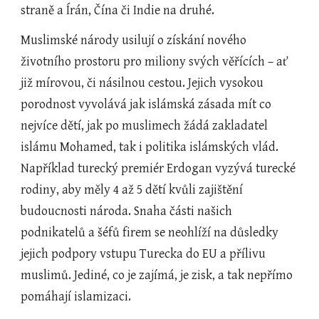
straně a Írán, Čína či Indie na druhé.
Muslimské národy usilují o získání nového 
životního prostoru pro miliony svých věřících – ať 
již mírovou, či násilnou cestou. Jejich vysokou 
porodnost vyvolává jak islámská zásada mít co 
nejvíce dětí, jak po muslimech žádá zakladatel 
islámu Mohamed, tak i politika islámských vlád. 
Například turecký premiér Erdogan vyzývá turecké 
rodiny, aby měly 4 až 5 dětí kvůli zajištění 
budoucnosti národa. Snaha části našich 
podnikatelů a šéfů firem se neohlíží na důsledky 
jejich podpory vstupu Turecka do EU a přílivu 
muslimů. Jediné, co je zajímá, je zisk, a tak nepřímo 
pomáhají islamizaci.