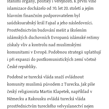
stáními orgány, politiky i veřejností. K první vlně 
islamizace docházelo od 70. let 20. století a jejím 
hlavním finančním podporovatelem byl 
saúdskoarabský král Fajsal a jeho následovníci. 
Prostřednictvím budování mešit a školením 
islámských duchovních Evropanů islámské režimy 
získaly vliv a kontrolu nad muslimskými 
komunitami v Evropě. Podobnou strategii uplatňují 
i při expanzi do postkomunistických zemí včetně 
České republiky.
Podobně se turecká vláda snaží ovládnout 
komunity muslimů původem z Turecka. Jak píše 
český religionista Martin Klapetek, například v 
Německu a Rakousku ovládá turecká vláda 
prostřednictvím tureckého velvyslanectví nejen 