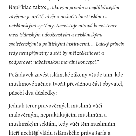
Například takto: 
„Takovým prvním a nejdůležitějším 
závěrem je určitě závěr o neslučitelnosti islámu s 
neislámskými systémy. Neexistuje mírová koexistence 
mezi islámským náboženstvím a neislámskými 
společenskými a politickými institucemi. … Laický princip 
tedy není přípustný a stát by měl ztělesňovat a 
podporovat náboženskou morální koncepci.“
Požadavek zavést islámské zákony všude tam, kde 
muslimové začnou tvořit převážnou část obyvatel, 
působí dva důsledky:
Jednak teror pravověrných muslimů vůči 
malověrným, nepraktikujícím muslimům a 
muslimským sektám, tedy vůči těm muslimům, 
kteří nechtějí vládu islámského práva šaría a 