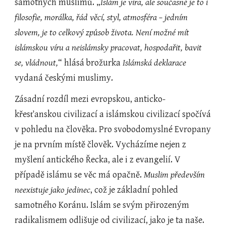
samotných muslimů. „
Islám je víra, ale současné je to i 
filosofie, morálka, řád věcí, styl, atmosféra – jedním 
slovem, je to celkový způsob života. Není možné mít 
islámskou víru a neislámsky pracovat, hospodařit, bavit 
se, vládnout,
“ hlásá brožurka 
Islámská deklarace
vydaná českými muslimy.
Zásadní rozdíl mezi evropskou, anticko-
křesťanskou civilizací a islámskou civilizací spočívá 
v pohledu na člověka. Pro svobodomyslné Evropany 
je na prvním místě člověk. Vycházíme nejen z 
myšlení antického Řecka, ale i z evangelií. V 
případě islámu se věc má opačně. 
Muslim především 
neexistuje jako jedinec
, což je základní pohled 
samotného Koránu. Islám se svým přirozeným 
radikalismem odlišuje od civilizací, jako je ta naše. 