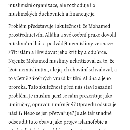
muslimské organizace, ale rozhoduje i o 
muslimských duchovních a financuje je.
Problém představuje i skutečnost, že Mohamed 
prostřednictvím Alláha a své osobní praxe dovolil 
muslimům lhát a podvádět nemuslimy ve snaze 
šířit islám a likvidovat jeho kritiky a odpůrce. 
Nejenže Mohamed muslimy nekritizoval za to, že 
lžou nemuslimům, ale jejich chování schvaloval, a 
to včetně zákeřných vražd kritiků Alláha a jeho 
proroka. Tato skutečnost před nás staví zásadní 
problém. Je muslim, jenž se nám prezentuje jako 
umírněný, opravdu umírněný? Opravdu odsuzuje 
násilí? Nebo se jen přetvařuje? Je ale tak snadné 
odsoudit tuto obavu jako projev islamofobie a 