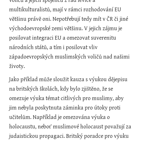
voličů a jejich spojenců z řad levice a 
multikulturalistů, mají v rámci rozhodování EU 
většinu právě oni. Nepotřebují tedy mít v ČR či jiné 
východoevropské zemi většinu. V jejich zájmu je 
posilovat integraci EU a omezovat suverenitu 
národních států, a tím i posilovat vliv 
západoevropských muslimských voličů nad našimi 
životy.
Jako příklad může sloužit kauza s výukou dějepisu 
na britských školách, kdy bylo zjištěno, že se 
omezuje výuka témat citlivých pro muslimy, aby 
jim nebyla poskytnuta záminka pro útoky proti 
učitelům. Například je omezována výuka o 
holocaustu, neboť muslimové holocaust považují za 
judaistickou propagaci. Britský poradce pro výuku 