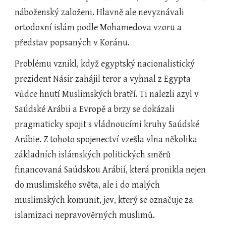
náboženský založeni. Hlavně ale nevyznávali 
ortodoxní islám podle Mohamedova vzoru a 
představ popsaných v Koránu.
Problému vznikl, když egyptský nacionalistický 
prezident Násir zahájil teror a vyhnal z Egypta 
vůdce hnutí Muslimských bratří. Ti nalezli azyl v 
Saúdské Arábii a Evropě a brzy se dokázali 
pragmaticky spojit s vládnoucími kruhy Saúdské 
Arábie. Z tohoto spojenectví vzešla vlna několika 
základních islámských politických směrů 
financovaná Saúdskou Arábií, která pronikla nejen 
do muslimského světa, ale i do malých 
muslimských komunit, jev, který se označuje za 
islamizaci nepravověrných muslimů.