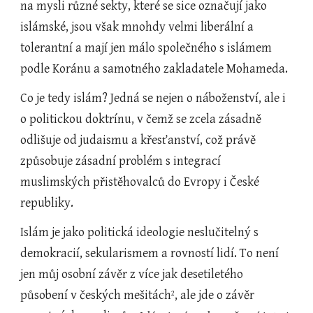
na mysli různé sekty, které se sice označují jako 
islámské, jsou však mnohdy velmi liberální a 
tolerantní a mají jen málo společného s islámem 
podle Koránu a samotného zakladatele Mohameda.
Co je tedy islám? Jedná se nejen o náboženství, ale i 
o politickou doktrínu, v čemž se zcela zásadně 
odlišuje od judaismu a křesťanství, což právě 
způsobuje zásadní problém s integrací 
muslimských přistěhovalců do Evropy i České 
republiky.
Islám je jako politická ideologie neslučitelný s 
demokracií, sekularismem a rovností lidí. To není 
jen můj osobní závěr z více jak desetiletého 
působení v českých mešitách
, ale jde o závěr 
2