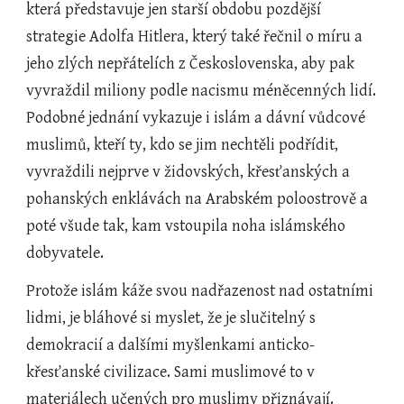
která představuje jen starší obdobu pozdější 
strategie Adolfa Hitlera, který také řečnil o míru a 
jeho zlých nepřátelích z Československa, aby pak 
vyvraždil miliony podle nacismu méněcenných lidí. 
Podobné jednání vykazuje i islám a dávní vůdcové 
muslimů, kteří ty, kdo se jim nechtěli podřídit, 
vyvraždili nejprve v židovských, křesťanských a 
pohanských enklávách na Arabském poloostrově a 
poté všude tak, kam vstoupila noha islámského 
dobyvatele.
Protože islám káže svou nadřazenost nad ostatními 
lidmi, je bláhové si myslet, že je slučitelný s 
demokracií a dalšími myšlenkami anticko-
křesťanské civilizace. Sami muslimové to v 
materiálech učených pro muslimy přiznávají. 