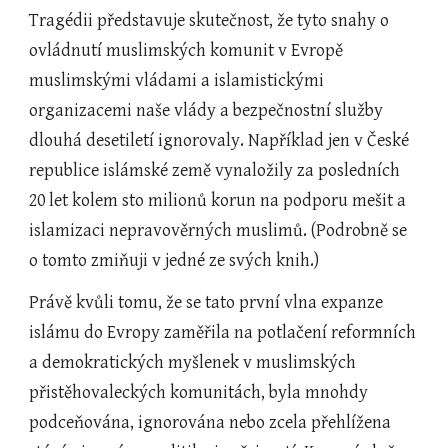
Tragédii představuje skutečnost, že tyto snahy o 
ovládnutí muslimských komunit v Evropě 
muslimskými vládami a islamistickými 
organizacemi naše vlády a bezpečnostní služby 
dlouhá desetiletí ignorovaly. Například jen v České 
republice islámské země vynaložily za posledních 
20 let kolem sto milionů korun na podporu mešit a 
islamizaci nepravověrných muslimů. (Podrobně se 
o tomto zmiňuji v jedné ze svých knih.)
Právě kvůli tomu, že se tato první vlna expanze 
islámu do Evropy zaměřila na potlačení reformních 
a demokratických myšlenek v muslimských 
přistěhovaleckých komunitách, byla mnohdy 
podceňována, ignorována nebo zcela přehlížena 