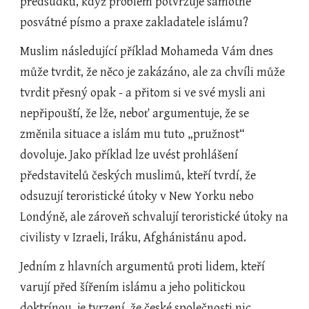
předsudků, když problém potvrzuje samotné 
posvátné písmo a praxe zakladatele islámu?
Muslim následující příklad Mohameda Vám dnes 
může tvrdit, že něco je zakázáno, ale za chvíli může 
tvrdit přesný opak - a přitom si ve své mysli ani 
nepřipouští, že lže, neboť argumentuje, že se 
změnila situace a islám mu tuto „pružnost“ 
dovoluje. Jako příklad lze uvést prohlášení 
představitelů českých muslimů, kteří tvrdí, že 
odsuzují teroristické útoky v New Yorku nebo 
Londýně, ale zároveň schvalují teroristické útoky na 
civilisty v Izraeli, Iráku, Afghánistánu apod.
Jedním z hlavních argumentů proti lidem, kteří 
varují před šířením islámu a jeho politickou 
doktrínou, je tvrzení, že české společnosti nic 