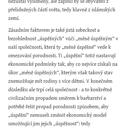
nezůstal vylidněný, ale zaplnil by se obyvateli z 
přelidněných částí světa, tedy hlavně z islámských 
zemí.
Zásadním faktorem je také jistá sobeckost a 
bezohlednost „úspěšných“ vůči „méně úspěšným“ v 
naší společnosti, která ty „méně úspěšné“ vede k 
omezování porodnosti. Ti „úspěšní“ totiž nastavují 
ekonomické podmínky tak, aby co nejvíce získali na 
úkor „méně úspěšných“, kterým však takový stav 
znemožňuje mít rodiny s více dětmi. V konečném 
důsledku ale trpí celá společnost - a to konkrétně 
civilizačním propadem směrem k barbarství a 
potřebě řešit propad porodnosti způsobem, aby 
„úspěšní“ nemuseli změnit ekonomický model 
umožňující jim jejich „úspěšnost“: tedy 