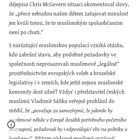
dějepisu Chris McGovern situaci okomentoval slovy, 
že „přece nebudou našim dětem zatajovat minulost 
jen kvůli tomu, že to muslimským spoluobčanům 
není po chuti.“
S narůstající muslimskou populací vzniká otázka, 
kdo zabrání stavu, aby podobné požadavky ve 
společnosti neprosazovali muslimové „legálně“ 
prostřednictvím evropských voleb a bruselské 
legislativy i v zemích, kde ještě nejsou muslimské 
komunity dost silné? Vždyť i představitel českých 
muslimů Vladimír Sáňka veřejně prohlásil do 
médií, že „
považuje za samozřejmé, že jakmile by 
muslimové někde v Evropě dosáhli potřebného početního 
zastoupení, požadovali by i odpovídající vliv na politiku a 
legislativu
“. Přitom vůdcové muslimů vyzývají 