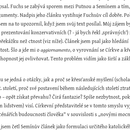
psal. Fuchs se zabývá sporem mezi Putnou a Semínem a tím, k
gumenty. Nadpis jeho článku vystihuje Fuchsův cíl dobře. Po
jsem na to upozornil, když jsem svůj text posílal. Můj zájem byl 
 prezentování konzervativních (? - já bych řekl ‚správných‘)
překážku než ctnost (viz níže). Článek jsem psal jako hledán
tost. Šlo a jde mi o 
aggiornamento
, o vyrovnání se Církve a kř
hopnost jej ovlivňovat. Tento problém vidím jako širší a zákla
u se jedná o otázky, jak a proč se křesťanské myšlení (schol
2. století, proč své postavení během následujících století ztr
– opět získat převahu? Čirá fantazie? Spíše nezbytnost, pok
 lidstvem) visí. Církevní představitelé se v tomto smyslu vyj
cénářích budoucnosti člověka“ v souvislosti s „novými mocným
 jsem četl Semínův článek jako formulaci určitého katolické