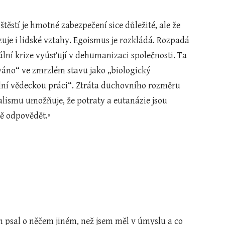
štěstí je hmotné zabezpečení sice důležité, ale že 
uje i lidské vztahy. Egoismus je rozkládá. Rozpadá 
ální krize vyúsťují v dehumanizaci společnosti. Ta 
váno“ ve zmrzlém stavu jako „biologický 
ální vědeckou práci“. Ztráta duchovního rozměru 
lismu umožňuje, že potraty a eutanázie jsou 
ně odpovědět.
8
 psal o něčem jiném, než jsem měl v úmyslu a co 