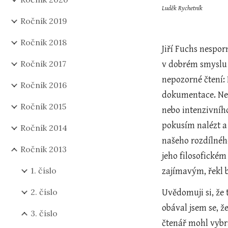
Luděk Rychetník  
Ročník 2019
Ročník 2018
Jiří Fuchs nespor
Ročník 2017
v dobrém smyslu 
nepozorné čtení: 
Ročník 2016
dokumentace. Neum
Ročník 2015
nebo intenzivního
pokusím nalézt a 
Ročník 2014
našeho rozdílnéh
Ročník 2013
jeho filosofickém
1. číslo
zajímavým, řekl 
2. číslo
Uvědomuji si, že 
obával jsem se, že
3. číslo
čtenář mohl vybr