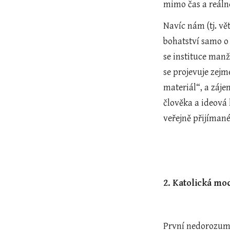
mimo čas a reál
Navíc nám (tj. vět
bohatství samo o 
se instituce manž
se projevuje zej
materiál“, a záje
člověka a ideová
veřejně přijíman
2. Katolická mo
První nedorozumě