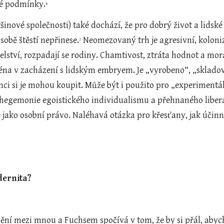
né podmínky.
6
šinové společnosti) také dochází, že pro dobrý život a lidské 
sobě štěstí nepřinese.
 Neomezovaný trh je agresivní, koloniz
7
elství, rozpadají se rodiny. Chamtivost, ztráta hodnot a mor
ména v zacházení s lidským embryem. Je „vyrobeno“, „sklado
mci si je mohou koupit. Může být i použito pro „experiment
 hegemonie egoistického individualismu a přehnaného libera
é jako osobní právo. Naléhavá otázka pro křesťany, jak účin
dernita?
ní mezi mnou a Fuchsem spočívá v tom, že by si přál, abych