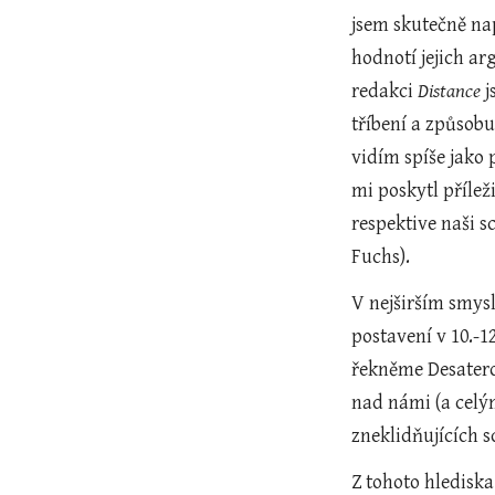
jsem skutečně na
hodnotí jejich ar
redakci 
Distance
 
tříbení a způsobu
vidím spíše jako 
mi poskytl příleži
respektive naši sc
Fuchs).
V nejširším smysl
postavení v 10.-1
řekněme Desatero 
nad námi (a celým
zneklidňujících s
Z tohoto hlediska