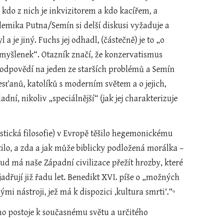
do z nich je inkvizitorem a kdo kacířem, a 
lemika Putna/Semín si delší diskusi vyžaduje a 
a je jiný. Fuchs jej odhadl, (částečně) je to „o 
 myšlenek“. Otazník značí, že konzervatismus 
í odpovědí na jeden ze starších problémů a Semín 
esťanů, katolíků s moderním světem a o jejich, 
dní, nikoliv „speciálnější“ (jak jej charakterizuje 
astická filosofie) v Evropě těšilo hegemonickému 
atilo, a zda a jak může biblicky podložená morálka – 
ud má naše Západní civilizace přežít hrozby, které 
adřují již řadu let. Benedikt XVI. píše o „možných 
i nástroji, jež má k dispozici ‚kultura smrti‘.“
9
ho postoje k současnému světu a určitého 