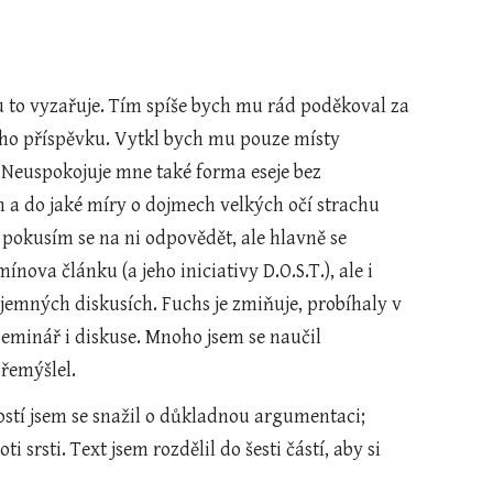
tu to vyzařuje. Tím spíše bych mu rád poděkoval za 
ého příspěvku. Vytkl bych mu pouze místy 
. Neuspokojuje mne také forma eseje bez 
 a do jaké míry o dojmech velkých očí strachu 
 pokusím se na ni odpovědět, ale hlavně se 
va článku (a jeho iniciativy D.O.S.T.), ale i 
emných diskusích. Fuchs je zmiňuje, probíhaly v 
eminář i diskuse. Mnoho jsem se naučil 
řemýšlel.
ostí jsem se snažil o důkladnou argumentaci; 
srsti. Text jsem rozdělil do šesti částí, aby si 