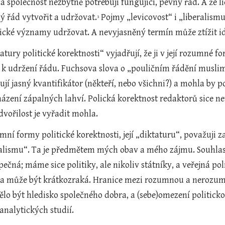
a společnost nezbytně potřebují fungující, pevný řád. A že l
 řád vytvořit a udržovat.
 Pojmy „levicovost“ i „liberalis
3
rické významy udržovat. A nevyjasněný termín může ztížit i
tury politické korektnosti“ vyjadřují, že ji v její rozumné
k udržení řádu. Fuchsova slova o „pouličním řádění muslimů
í jasný kvantifikátor (někteří, nebo všichni?) a mohla by po
 házení zápalných lahví. Polická korektnost redaktorů sice 
dvořilost je vyřadit mohla.
í formy politické korektnosti, její „diktaturu“, považuji 
ralismu“. Ta je předmětem mých obav a mého zájmu. Souhlasím
ečná; máme sice politiky, ale nikoliv státníky, a veřejná pol
 a může být krátkozraká. Hranice mezi rozumnou a nerozumnou
lo být hledisko společného dobra, a (sebe)omezení politicko
analytických studií.