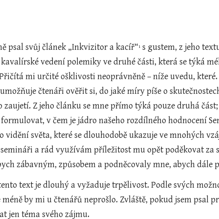
ně psal svůj článek „Inkvizitor a kacíř“
 s gustem, z jeho tex
1
kavalírské vedení polemiky ve druhé části, která se týká m
Přičítá mi určité ošklivosti neoprávněně – níže uvedu, které
ožňuje čtenáři ověřit si, do jaké míry píše o skutečnostech
 zaujetí. Z jeho článku se mne přímo týká pouze druhá část;
formulovat, v čem je jádro našeho rozdílného hodnocení Semíno
o vidění světa, které se dlouhodobě ukazuje ve mnohých vzáj
 semináři a rád využívám příležitost mu opět poděkovat za s
bych zábavným, způsobem a podněcovaly mne, abych dále p
tento text je dlouhý a vyžaduje trpělivost. Podle svých možn
 méně by mi u čtenářů neprošlo. Zvláště, pokud jsem psal proti 
at jen téma svého zájmu.