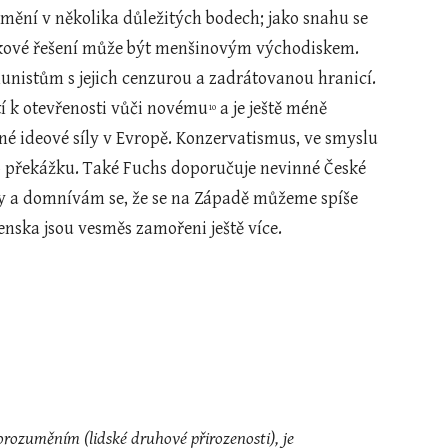
umění v několika důležitých bodech; jako snahu se 
takové řešení může být menšinovým východiskem. 
nistům s jejich cenzurou a zadrátovanou hranicí. 
í k otevřenosti vůči novému
 a je ještě méně 
10
né ideové síly v Evropě. Konzervatismus, ve smyslu 
 překážku. Také Fuchs doporučuje nevinné České 
y a domnívám se, že se na Západě můžeme spíše 
venska jsou vesměs zamořeni ještě více.
rozuměním (lidské druhové přirozenosti), je 