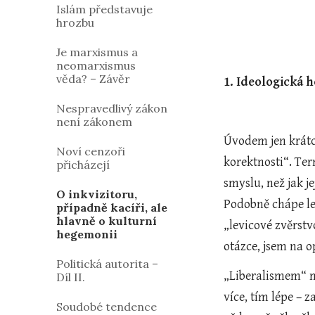
Islám představuje
hrozbu
Je marxismus a
neomarxismus
věda? – Závěr
1. Ideologická 
Nespravedlivý zákon
není zákonem
Úvodem jen krátce
Noví cenzoři
korektnosti“. Ter
přicházejí
smyslu, než jak j
O inkvizitoru,
Podobně chápe lev
případně kacíři, ale
hlavně o kulturní
„levicové zvěrstv
hegemonii
otázce, jsem na 
Politická autorita –
„Liberalismem“ my
Díl II.
více, tím lépe – 
Soudobé tendence