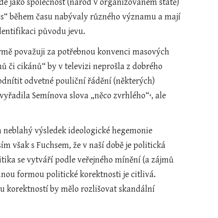
idé jako společnost (národ v organizovaném státě) 
mus“ během času nabývaly různého významu a mají 
dentifikaci původu jevu.
 formě považuji za potřebnou konvenci masových 
 či cikánů“ by v televizi neprošla z dobrého 
dnítit odvetné pouliční řádění (některých) 
nevyřadila Semínova slova „něco zvrhlého“
, ale 
4
za neblahý výsledek ideologické hegemonie 
 však s Fuchsem, že v naší době je politická 
itika se vytváří podle veřejného mínění (a zájmů 
 formou politické korektnosti je citlivá. 
u korektností by mělo rozlišovat skandální 