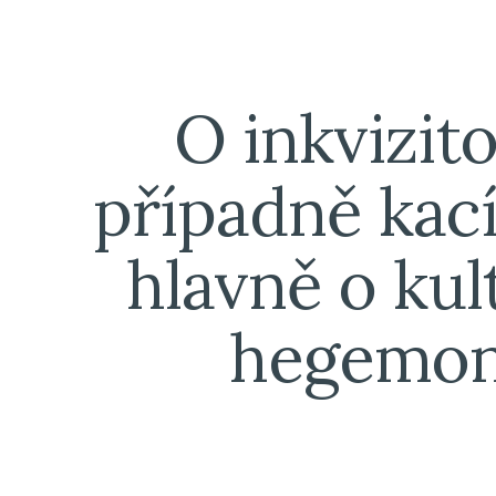
ip to main content
Skip to navigat
O inkvizito
případně kacíř
hlavně o kult
hegemon