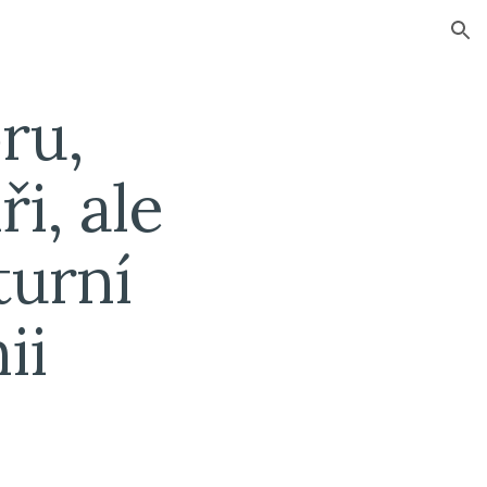
ion
ru, 
i, ale 
urní 
ii