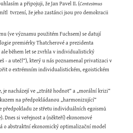
lasím a připojuji, že Jan Pavel II. (
Centesimus 
ítl  tvrzení, že jeho zastánci jsou pro demokracii 
ismu (ve významu použitém Fuchsem) se datují 
eologie premiérky Thatcherové a prezidenta 
e během let se zvrhla v individualistický 
š - a uteč!“), který u nás poznamenal privatizaci v 
ovořit o extrémním individualistickém, egoistickém 
, je nacházejí ve „ztrátě hodnot“ a „morální krizi“ 
odkazem na předpokládanou „harmonizující“ 
 předpokladu ze střetu individuálních egoismů 
). Dnes si veřejnost a (někteří) ekonomové 
írá o abstraktní ekonomický optimalizační model 