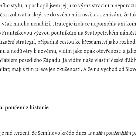
ního stylu, a pochopil jsem jej jako výraz strachu a neporoz
ěta izolovat a skrýt se do svého mikrosvěta. Uznávám, že 
 však mnoho nenabízí, strategie izolace nepomohla ani komu
 s Františkovou výzvou poutníkům na Svatopetrském náměst
zační strategií, případně cestou ke křesťanství jako rozhod
mu a nedůvěry k novému, vidím jako opak otevřenosti a jako
 ďáblem posedlého Západu. Já vidím naše vlastní české ďábl
ymítat; mají s tím přece jen zkušenosti. A že na východ od Slo
, poučení z historie
e mé tvrzení, že Semínovo krédo dnes „
s naším poučenějším po