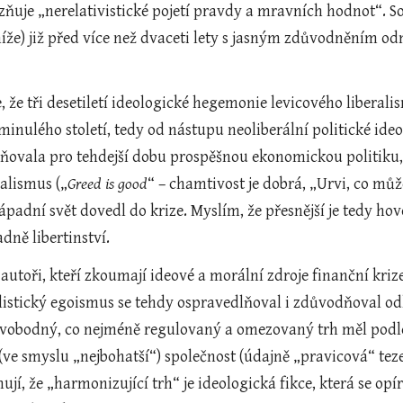
ňuje „nerelativistické pojetí pravdy a mravních hodnot“. Souh
 níže) již před více než dvaceti lety s jasným zdůvodněním odm
 že tři desetiletí ideologické hegemonie levicového liberal
 minulého století, tedy od nástupu neoliberální politické id
ovala pro tehdejší dobu prospěšnou ekonomickou politiku, al
alismus („
Greed is good
“ – chamtivost je dobrá, „Urvi, co může
 západní svět dovedl do krize. Myslím, že přesnější je tedy h
adně libertinství.
í autoři, kteří zkoumají ideové a morální zdroje finanční krize
alistický egoismus se tehdy ospravedlňoval i zdůvodňoval 
Svobodný, co nejméně regulovaný a omezovaný trh měl podle
 (ve smyslu „nejbohatší“) společnost (údajně „pravicová“ teze
í, že „harmonizující trh“ je ideologická fikce, která se op