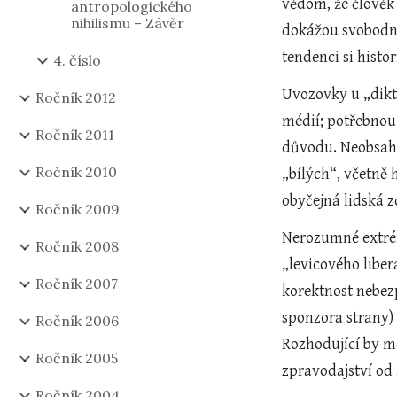
vědom, že člověk 
antropologického
nihilismu – Závěr
dokážou svobodný
tendenci si histo
4. číslo
Uvozovky u „dikta
Ročník 2012
médií; potřebnou 
Ročník 2011
důvodu. Neobsahuj
Ročník 2010
„bílých“, včetně
obyčejná lidská z
Ročník 2009
Nerozumné extrémn
Ročník 2008
„levicového libe
Ročník 2007
korektnost nebezp
sponzora strany)
Ročník 2006
Rozhodující by mě
Ročník 2005
zpravodajství od 
Ročník 2004