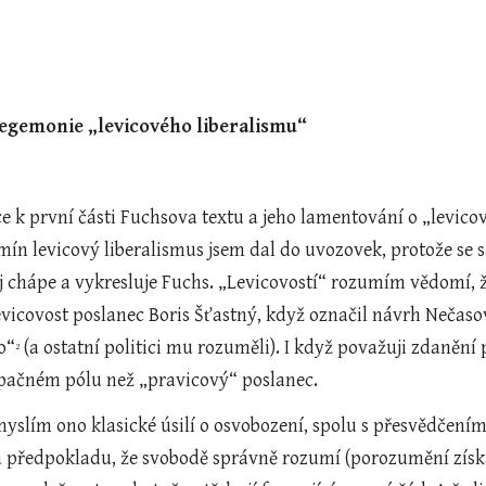
hegemonie „levicového liberalismu“
 k první části Fuchsova textu a jeho lamentování o „levicov
mín levicový liberalismus jsem dal do uvozovek, protože se s
ej chápe a vykresluje Fuchs. „Levicovostí“ rozumím vědomí, že
icovost poslanec Boris Šťastný, když označil návrh Nečasov
o“
 (a ostatní politici mu rozuměli). I když považuji zdaněn
2
opačném pólu než „pravicový“ poslanec.
slím ono klasické úsilí o osvobození, spolu s přesvědčením,
za předpokladu, že svobodě správně rozumí (porozumění získá