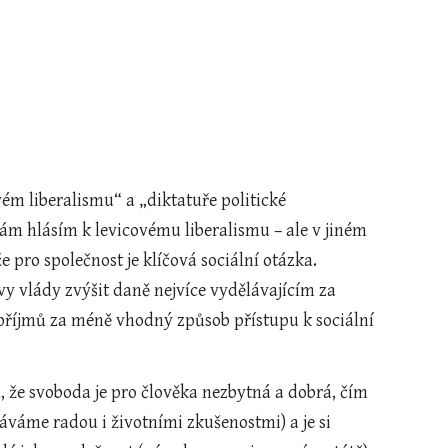
ém liberalismu“ a „diktatuře politické 
ám hlásím k levicovému liberalismu – ale v jiném 
 pro společnost je klíčová sociální otázka. 
y vlády zvýšit daně nejvíce vydělávajícím za 
í příjmů za méně vhodný způsob přístupu k sociální 
 že svoboda je pro člověka nezbytná a dobrá, čím 
váme radou i životními zkušenostmi) a je si 