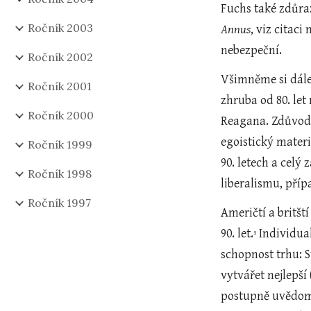
Fuchs také zdůraz
Ročník 2003
Annus
, viz citaci
nebezpeční.
Ročník 2002
Všimněme si dále,
Ročník 2001
zhruba od 80. let
Ročník 2000
Reagana. Zdůvodň
egoistický materi
Ročník 1999
90. letech a celý
Ročník 1998
liberalismu, příp
Ročník 1997
Američtí a britšt
90. let.
 Individu
5
schopnost trhu: 
vytvářet nejlepší
postupně uvědomuj