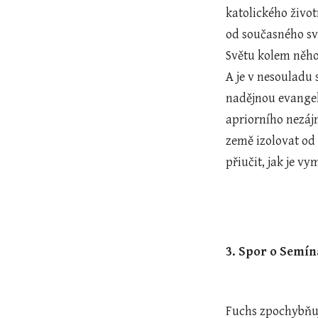
katolického život
od současného sv
Světu kolem něho
A je v nesouladu
nadějnou evangeli
apriorního nezáj
země izolovat od
přiučit, jak je v
3. Spor o Semína
Fuchs zpochybňuj