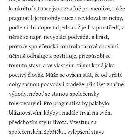
konkrétní situace jsou značně proměnlivé, takže 
pragmatik je mnohdy nucen revidovat principy, 
podle nichž doposud jednal. Žije-li v prostředí, v 
němž se např. nevyplácí podvádět a krást, 
protože společenská kontrola takové chování 
účinně odhaluje a postihuje, přizpůsobí se 
tomuto stavu a ve vlastním zájmu koná jako 
poctivý člověk. Může se ovšem stát, že od určité 
doby začnou podvody i krádeže přinášet značné 
výhody, neboť se stanou společensky 
tolerovanými. Pro pragmatika by pak bylo 
bláznovstvím, kdyby i nadále trval na svém 
předchozím stylu života. Vzestup na 
společenském žebříčku, vylepšení stavu 