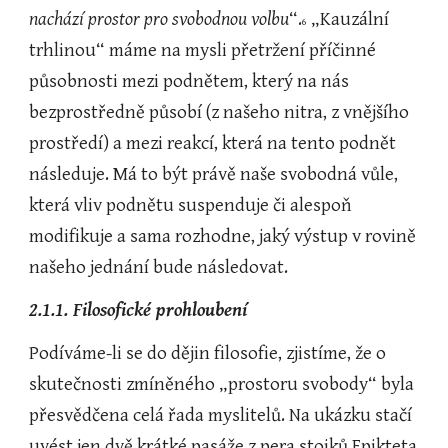
nachází prostor pro svobodnou volbu
“.
 „Kauzální 
6
trhlinou“ máme na mysli přetržení příčinné 
působnosti mezi podnětem, který na nás 
bezprostředně působí (z našeho nitra, z vnějšího 
prostředí) a mezi reakcí, která na tento podnět 
následuje. Má to být právě naše svobodná vůle, 
která vliv podnětu suspenduje či alespoň 
modifikuje a sama rozhodne, jaký výstup v rovině 
našeho jednání bude následovat.
2.1.1. Filosofické prohloubení
Podíváme-li se do dějin filosofie, zjistíme, že o 
skutečnosti zmíněného „prostoru svobody“ byla 
přesvědčena celá řada myslitelů. Na ukázku stačí 
uvést jen dvě krátké pasáže z pera stoiků Epikteta 