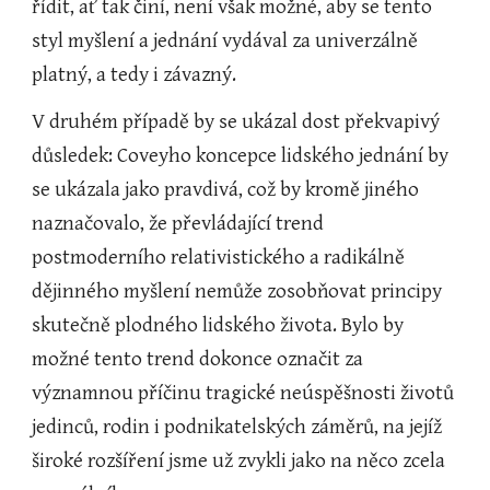
řídit, ať tak činí, není však možné, aby se tento 
styl myšlení a jednání vydával za univerzálně 
platný, a tedy i závazný.
V druhém případě by se ukázal dost překvapivý 
důsledek: Coveyho koncepce lidského jednání by 
se ukázala jako pravdivá, což by kromě jiného 
naznačovalo, že převládající trend 
postmoderního relativistického a radikálně 
dějinného myšlení nemůže zosobňovat principy 
skutečně plodného lidského života. Bylo by 
možné tento trend dokonce označit za 
významnou příčinu tragické neúspěšnosti životů 
jedinců, rodin i podnikatelských záměrů, na jejíž 
široké rozšíření jsme už zvykli jako na něco zcela 