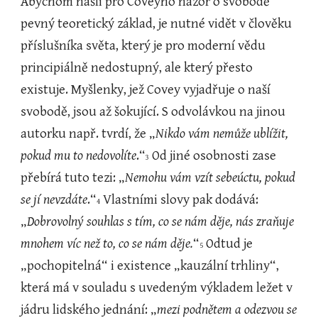
Abychom našli pro Coveyho názor o svobodě 
pevný teoretický základ, je nutné vidět v člověku 
příslušníka světa, který je pro moderní vědu 
principiálně nedostupný, ale který přesto 
existuje. Myšlenky, jež Covey vyjadřuje o naší 
svobodě, jsou až šokující. S odvolávkou na jinou 
autorku např. tvrdí, že „
Nikdo vám nemůže ublížit, 
pokud mu to nedovolíte
.“
 Od jiné osobnosti zase 
3
přebírá tuto tezi: „
Nemohu vám vzít sebeúctu, pokud 
se jí nevzdáte
.“
 Vlastními slovy pak dodává: 
4
„
Dobrovolný souhlas s tím, co se nám děje, nás zraňuje 
mnohem víc než to, co se nám děje.
“
 Odtud je 
5
„pochopitelná“ i existence „kauzální trhliny“, 
která má v souladu s uvedeným výkladem ležet v 
jádru lidského jednání: „
mezi podnětem a odezvou se 