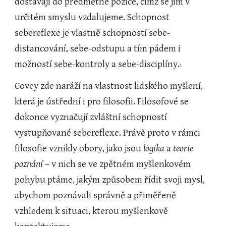
dostávají do předmětné pozice, čímž se jim v 
určitém smyslu vzdalujeme. Schopnost 
sebereflexe je vlastně schopností sebe-
distancování, sebe-odstupu a tím pádem i 
možností sebe-kontroly a sebe-disciplíny.
1
Covey zde naráží na vlastnost lidského myšlení, 
která je ústřední i pro filosofii. Filosofové se 
dokonce vyznačují zvláštní schopností 
vystupňované sebereflexe. Právě proto v rámci 
filosofie vznikly obory, jako jsou 
logika
 a 
teorie 
poznání
 – v nich se ve zpětném myšlenkovém 
pohybu ptáme, jakým způsobem řídit svoji mysl, 
abychom poznávali správně a přiměřeně 
vzhledem k situaci, kterou myšlenkově 