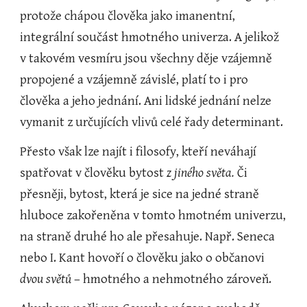
protože chápou člověka jako imanentní, 
integrální součást hmotného univerza. A jelikož 
v takovém vesmíru jsou všechny děje vzájemně 
propojené a vzájemně závislé, platí to i pro 
člověka a jeho jednání. Ani lidské jednání nelze 
vymanit z určujících vlivů celé řady determinant.
Přesto však lze najít i filosofy, kteří neváhají 
spatřovat v člověku bytost 
z jiného světa.
 Či 
přesněji, bytost, která je sice na jedné straně 
hluboce zakořeněna v tomto hmotném univerzu, 
na straně druhé ho ale přesahuje. Např. Seneca 
nebo I. Kant hovoří o člověku jako o občanovi 
dvou světů
 – hmotného a nehmotného zároveň.