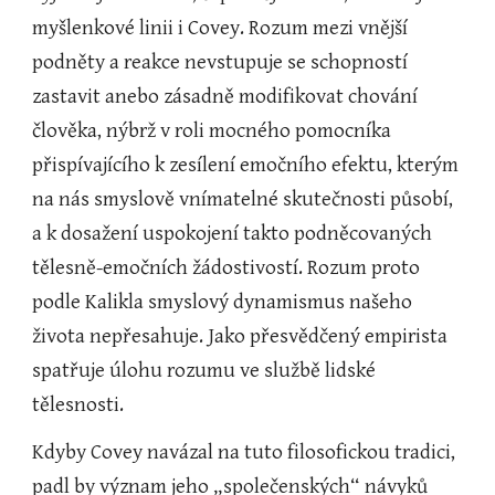
myšlenkové linii i Covey. Rozum mezi vnější 
podněty a reakce nevstupuje se schopností 
zastavit anebo zásadně modifikovat chování 
člověka, nýbrž v roli mocného pomocníka 
přispívajícího k zesílení emočního efektu, kterým 
na nás smyslově vnímatelné skutečnosti působí, 
a k dosažení uspokojení takto podněcovaných 
tělesně-emočních žádostivostí. Rozum proto 
podle Kalikla smyslový dynamismus našeho 
života nepřesahuje. Jako přesvědčený empirista 
spatřuje úlohu rozumu ve službě lidské 
tělesnosti.
Kdyby Covey navázal na tuto filosofickou tradici, 
padl by význam jeho „společenských“ návyků 