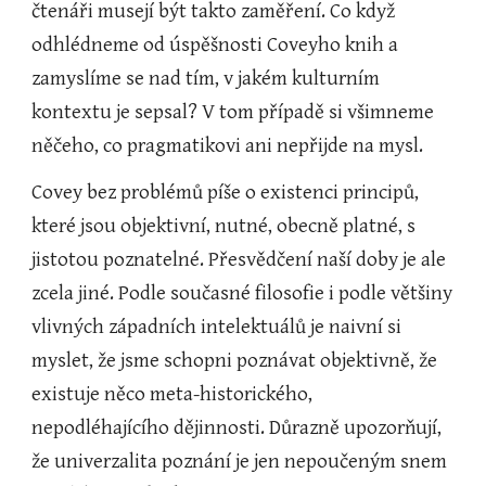
čtenáři musejí být takto zaměření. Co když 
odhlédneme od úspěšnosti Coveyho knih a 
zamyslíme se nad tím, v jakém kulturním 
kontextu je sepsal? V tom případě si všimneme 
něčeho, co pragmatikovi ani nepřijde na mysl.
Covey bez problémů píše o existenci principů, 
které jsou objektivní, nutné, obecně platné, s 
jistotou poznatelné. Přesvědčení naší doby je ale 
zcela jiné. Podle současné filosofie i podle většiny 
vlivných západních intelektuálů je naivní si 
myslet, že jsme schopni poznávat objektivně, že 
existuje něco meta-historického, 
nepodléhajícího dějinnosti. Důrazně upozorňují, 
že univerzalita poznání je jen nepoučeným snem 