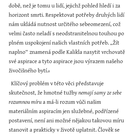
době, než je tomu u lidí, jejichž pohled hledí i za 
horizont smrti. Respektovat potřeby druhých lidí 
nám ukládá nutnost určitého sebeomezení, což 
velmi často neladí s neodstranitelnou touhou po 
plném uspokojení našich vlastních potřeb. „Žít 
naplno“ znamená podle Kalikla nasytit vrchovatě 
své aspirace a tyto aspirace jsou výrazem našeho 
živočišného bytí.
8
  Klíčový problém v této věci představuje 
skutečnost, že hmotné tužby 
nemají samy ze sebe 
rozumnou míru
 a má-li rozum vůči našim 
materiálním aspiracím jen služebné, podřízené 
postavení, není ani možné nějakou takovou míru 
stanovit a prakticky v životě uplatnit. Člověk se 