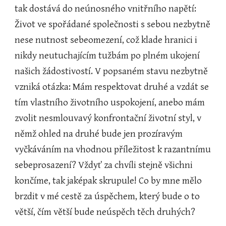
tak dostává do neúnosného vnitřního napětí: 
Život ve spořádané společnosti s sebou nezbytně 
nese nutnost sebeomezení, což klade hranici i 
nikdy neutuchajícím tužbám po plném ukojení 
našich žádostivostí. V popsaném stavu nezbytně 
vzniká otázka: Mám respektovat druhé a vzdát se 
tím vlastního životního uspokojení, anebo mám 
zvolit nesmlouvavý konfrontační životní styl, v 
němž ohled na druhé bude jen prozíravým 
vyčkáváním na vhodnou příležitost k razantnímu 
sebeprosazení? Vždyť za chvíli stejně všichni 
končíme, tak jaképak skrupule! Co by mne mělo 
brzdit v mé cestě za úspěchem, který bude o to 
větší, čím větší bude neúspěch těch druhých?