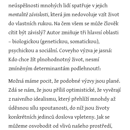
neúspěšnosti mnohých lidí spatřuje v jejich 
mentalitě závislosti
, která jim nedovoluje vzít život 
do vlastních rukou. Na čem všem se může člověk 
cítit být závislý? Autor zmiňuje tři hlavní oblasti 
– biologickou (genetickou, somatickou), 
psychickou a sociální. Coveyho výzva je jasná: 
Kdo chce žít plnohodnotný život, nesmí 
zmíněným determinantám podlehnout!
2
Možná máme pocit, že podobné výzvy jsou plané. 
Zdá se nám, že jsou příliš optimistické, že vyvěrají 
z naivního idealismu, který přehlíží mnohdy až 
úděsnou sílu spoutanosti, do níž jsou životy 
konkrétních jedinců doslova vpleteny. Jak se 
můžeme osvobodit od vlivů našeho prostředí, 