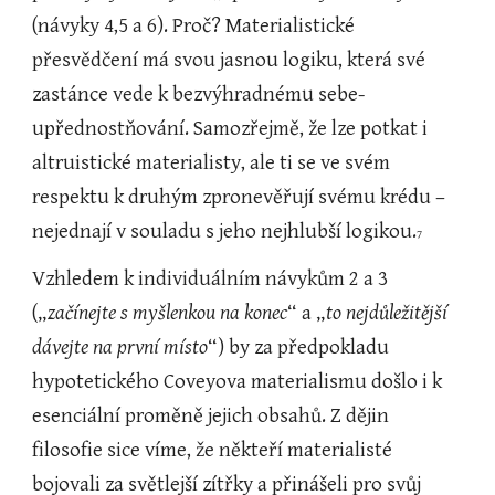
(návyky 4,5 a 6). Proč? Materialistické 
přesvědčení má svou jasnou logiku, která své 
zastánce vede k bezvýhradnému sebe-
upřednostňování. Samozřejmě, že lze potkat i 
altruistické materialisty, ale ti se ve svém 
respektu k druhým zpronevěřují svému krédu – 
nejednají v souladu s jeho nejhlubší logikou.
7
Vzhledem k individuálním návykům 2 a 3 
(„
začínejte s myšlenkou na konec
“ a „
to nejdůležitější 
dávejte na první místo
“) by za předpokladu 
hypotetického Coveyova materialismu došlo i k 
esenciální proměně jejich obsahů. Z dějin 
filosofie sice víme, že někteří materialisté 
bojovali za světlejší zítřky a přinášeli pro svůj 