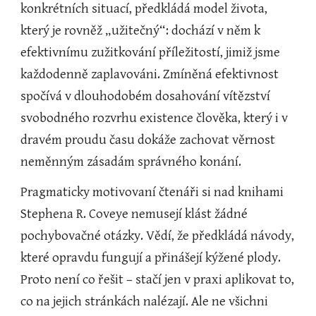
konkrétních situací, předkládá model života, 
který je rovněž „užitečný“: dochází v něm k 
efektivnímu zužitkování příležitostí, jimiž jsme 
každodenně zaplavováni. Zmíněná efektivnost 
spočívá v dlouhodobém dosahování vítězství 
svobodného rozvrhu existence člověka, který i v 
dravém proudu času dokáže zachovat věrnost 
neměnným zásadám správného konání.
Pragmaticky motivovaní čtenáři si nad knihami 
Stephena R. Coveye nemusejí klást žádné 
pochybovačné otázky. Vědí, že předkládá návody, 
které opravdu fungují a přinášejí kýžené plody. 
Proto není co řešit – stačí jen v praxi aplikovat to, 
co na jejich stránkách nalézají. Ale ne všichni 