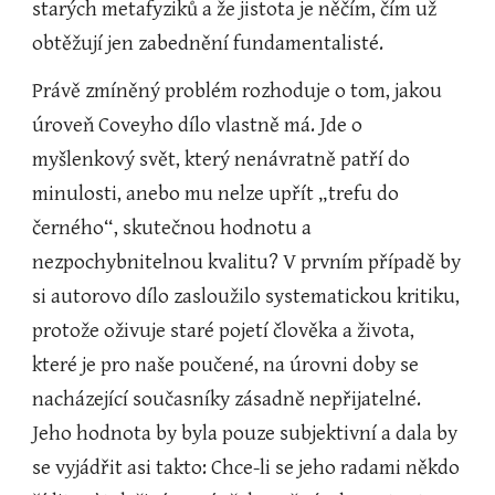
starých metafyziků a že jistota je něčím, čím už 
obtěžují jen zabednění fundamentalisté.
Právě zmíněný problém rozhoduje o tom, jakou 
úroveň Coveyho dílo vlastně má. Jde o 
myšlenkový svět, který nenávratně patří do 
minulosti, anebo mu nelze upřít „trefu do 
černého“, skutečnou hodnotu a 
nezpochybnitelnou kvalitu? V prvním případě by 
si autorovo dílo zasloužilo systematickou kritiku, 
protože oživuje staré pojetí člověka a života, 
které je pro naše poučené, na úrovni doby se 
nacházející současníky zásadně nepřijatelné. 
Jeho hodnota by byla pouze subjektivní a dala by 
se vyjádřit asi takto: Chce-li se jeho radami někdo 