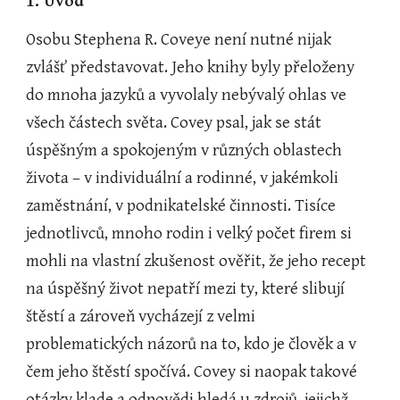
1. Úvod
Osobu Stephena R. Coveye není nutné nijak 
zvlášť představovat. Jeho knihy byly přeloženy 
do mnoha jazyků a vyvolaly nebývalý ohlas ve 
všech částech světa. Covey psal, jak se stát 
úspěšným a spokojeným v různých oblastech 
života – v individuální a rodinné, v jakémkoli 
zaměstnání, v podnikatelské činnosti. Tisíce 
jednotlivců, mnoho rodin i velký počet firem si 
mohli na vlastní zkušenost ověřit, že jeho recept 
na úspěšný život nepatří mezi ty, které slibují 
štěstí a zároveň vycházejí z velmi 
problematických názorů na to, kdo je člověk a v 
čem jeho štěstí spočívá. Covey si naopak takové 
otázky klade a odpovědi hledá u zdrojů, jejichž 