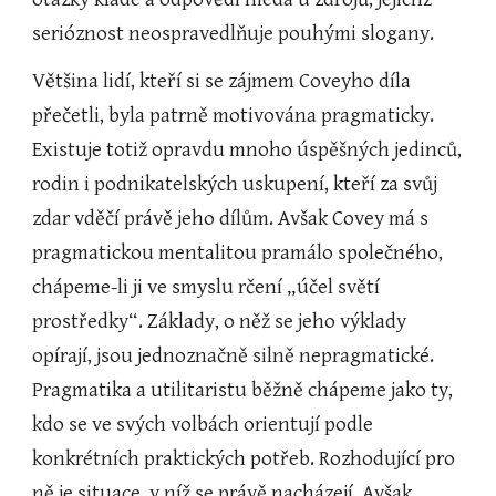
serióznost neospravedlňuje pouhými slogany.
Většina lidí, kteří si se zájmem Coveyho díla 
přečetli, byla patrně motivována pragmaticky. 
Existuje totiž opravdu mnoho úspěšných jedinců, 
rodin i podnikatelských uskupení, kteří za svůj 
zdar vděčí právě jeho dílům. Avšak Covey má s 
pragmatickou mentalitou pramálo společného, 
chápeme-li ji ve smyslu rčení „účel světí 
prostředky“. Základy, o něž se jeho výklady 
opírají, jsou jednoznačně silně nepragmatické. 
Pragmatika a utilitaristu běžně chápeme jako ty, 
kdo se ve svých volbách orientují podle 
konkrétních praktických potřeb. Rozhodující pro 
ně je situace, v níž se právě nacházejí. Avšak 