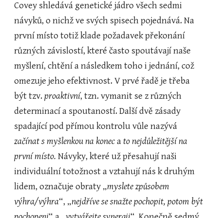
Covey shledává genetické jádro všech sedmi 
návyků, o nichž ve svých spisech pojednává. Na 
první místo totiž klade požadavek překonání 
různých závislostí, které často spoutávají naše 
myšlení, chtění a následkem toho i jednání, což 
omezuje jeho efektivnost. V prvé řadě je třeba 
být tzv. 
proaktivní
, tzn. vymanit se z různých 
determinací a spoutaností. Další dvě zásady 
spadající pod přímou kontrolu vůle nazývá 
začínat s myšlenkou na konec
 a 
to nejdůležitější na 
první místo.
 Návyky, které už přesahují naši 
individuální totožnost a vztahují nás k druhým 
lidem, označuje obraty „
myslete způsobem 
výhra/výhra
“, „
nejdříve se snažte pochopit, potom být 
pochopeni
“ a „
vytvářejte synergii
“
.
 Konečně sedmý 