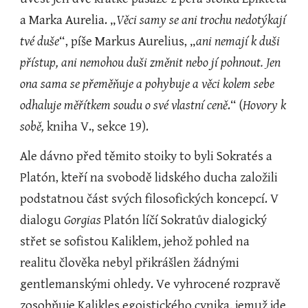
a Marka Aurelia. „
Věci samy se ani trochu nedotýkají 
tvé duše
“, píše Markus Aurelius, „
ani nemají k duši 
přístup, ani nemohou duši změnit nebo jí pohnout. Jen 
ona sama se přeměňuje a pohybuje a věci kolem sebe 
odhaluje měřítkem soudu o své vlastní ceně
.“ (
Hovory k 
sobě,
 kniha V., sekce 19).
Ale dávno před těmito stoiky to byli Sokratés a 
Platón, kteří na svobodě lidského ducha založili 
podstatnou část svých filosofických koncepcí. V 
dialogu 
Gorgias
 Platón líčí Sokratův dialogický 
střet se sofistou Kaliklem, jehož pohled na 
realitu člověka nebyl přikrášlen žádnými 
gentlemanskými ohledy. Ve vyhrocené rozpravě 
zosobňuje Kalikles egoistického cynika, jemuž jde 