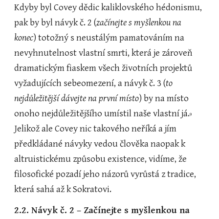
Kdyby byl Covey dědic kaliklovského hédonismu, 
pak by byl návyk č. 2 (
začínejte s myšlenkou na 
konec
) totožný s neustálým pamatováním na 
nevyhnutelnost vlastní smrti, která je zároveň 
dramatickým fiaskem všech životních projektů 
vyžadujících sebeomezení, a návyk č. 3 (
to 
nejdůležitější dávejte na první místo
) by na místo 
onoho nejdůležitějšího umístil naše vlastní já.
9 
Jelikož ale Covey nic takového neříká a jím 
předkládané návyky vedou člověka naopak k 
altruistickému způsobu existence, vidíme, že 
filosofické pozadí jeho názorů vyrůstá z tradice, 
která sahá až k Sokratovi.
2.2. Návyk č. 2 – Začínejte s myšlenkou na 