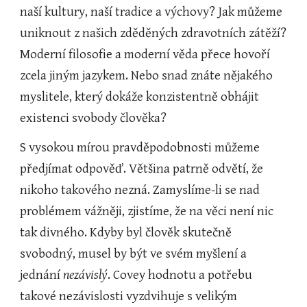
naší kultury, naší tradice a výchovy? Jak můžeme 
uniknout z našich zděděných zdravotních zátěží? 
Moderní filosofie a moderní věda přece hovoří 
zcela jiným jazykem. Nebo snad znáte nějakého 
myslitele, který dokáže konzistentně obhájit 
existenci svobody člověka?
S vysokou mírou pravděpodobnosti můžeme 
předjímat odpověď. Většina patrně odvětí, že 
nikoho takového nezná. Zamyslíme-li se nad 
problémem vážněji, zjistíme, že na věci není nic 
tak divného. Kdyby byl člověk skutečně 
svobodný, musel by být ve svém myšlení a 
jednání 
nezávislý
. Covey hodnotu a potřebu 
takové nezávislosti vyzdvihuje s velikým 