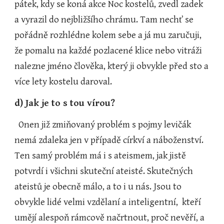
pátek, kdy se koná akce Noc kostelů, zvedl zadek 
a vyrazil do nejbližšího chrámu. Tam nechť se 
pořádně rozhlédne kolem sebe a já mu zaručuji, 
že pomalu na každé pozlacené klice nebo vitráži 
nalezne jméno člověka, který ji obvykle před sto a 
více lety kostelu daroval.
d) Jak je to s tou vírou?
  Onen již zmiňovaný problém s pojmy levičák 
nemá zdaleka jen v případě církví a náboženství. 
Ten samý problém má i s ateismem, jak jistě 
potvrdí i všichni skuteční ateisté. Skutečných 
ateistů je obecně málo, a to i u nás. Jsou to 
obvykle lidé velmi vzdělaní a inteligentní,  kteří 
umějí alespoň rámcově načrtnout, proč nevěří, a 