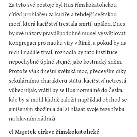
Za tyto své postoje byl Hus římskokatolickou 
církví prohlášen za kacíře a tehdejší světskou 
mocí, která kacířství trestala smrtí, upálen. Dnes 
by své názory pravděpodobně musel vysvětlovat 
Kongregaci pro nauku víry v Římě, a pokud by na 
nich i nadále trval, rozhodla by tato instituce 
nepochybně úplně stejně, jako kostnický sněm. 
Protože však dnešní světská moc, především díky 
sekulárnímu charakteru státu, kacířství netrestá 
vůbec nijak, vrátil by se Hus normálně do Česka, 
kde by si mohl klidně založit například obchod se 
smíšeným zbožím a dál si hlásat svoje teze třeba 
na hlavním nádraží.
c) Majetek církve římskokatolické