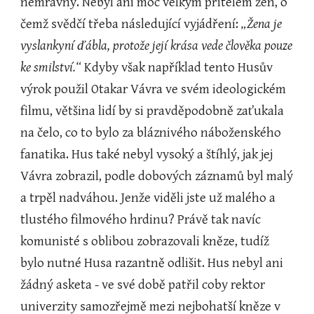
nemravný. Nebyl ani moc velkým přítelem žen, o 
čemž svědčí třeba následující vyjádření: 
„Žena je 
vyslankyní ďábla, protože její krása vede člověka pouze 
ke smilství.“
 Kdyby však například tento Husův 
výrok použil Otakar Vávra ve svém ideologickém 
filmu, většina lidí by si pravděpodobně zaťukala 
na čelo, co to bylo za bláznivého náboženského 
fanatika. Hus také nebyl vysoký a štíhlý, jak jej 
Vávra zobrazil, podle dobových záznamů byl malý 
a trpěl nadváhou. Jenže viděli jste už malého a 
tlustého filmového hrdinu? Právě tak navíc 
komunisté s oblibou zobrazovali kněze, tudíž 
bylo nutné Husa razantně odlišit. Hus nebyl ani 
žádný asketa - ve své době patřil coby rektor 
univerzity samozřejmě mezi nejbohatší kněze v 