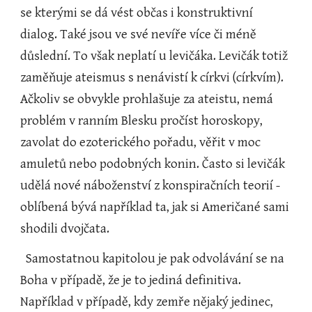
se kterými se dá vést občas i konstruktivní 
dialog. Také jsou ve své nevíře více či méně 
důslední. To však neplatí u levičáka. Levičák totiž 
zaměňuje ateismus s nenávistí k církvi (církvím). 
Ačkoliv se obvykle prohlašuje za ateistu, nemá 
problém v ranním Blesku pročíst horoskopy, 
zavolat do ezoterického pořadu, věřit v moc 
amuletů nebo podobných konin. Často si levičák 
udělá nové náboženství z konspiračních teorií - 
oblíbená bývá například ta, jak si Američané sami 
shodili dvojčata.
  Samostatnou kapitolou je pak odvolávání se na 
Boha v případě, že je to jediná definitiva. 
Například v případě, kdy zemře nějaký jedinec, 