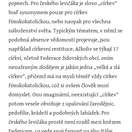
pojmech. Pro českého levičáka je slovo „církev“ 
buď synonymem pouze pro církev 
římskokatolickou, nebo naopak pro všechna 
náboženství světa. Typickým tématem, v němž se 
podobná absence vědomostí projevuje, jsou 
například církevní restituce. Ačkoliv se týkají 17 
církví, včetně Federace židovských obcí, oním 
nenažraným zlodějem je jakási jedna „velká a zlá 
církev“, přičemž má na mysli téměř vždy církev 
římskokatolickou, což si ovšem člověk musí 
domyslet. Onu imaginární, neexistující „církev“ 
potom vesele obviňuje z upalování čarodějnic, 
pedofilie, krádeží a podobných lahůdek. Pro 
českého levičáka prostě není rozdíl mezi knězem 
Federicem, co vede svoji farnost na jihu Itálie, 