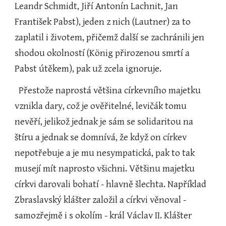
Leandr Schmidt, Jiří Antonín Lachnit, Jan 
František Pabst), jeden z nich (Lautner) za to 
zaplatil i životem, přičemž další se zachránili jen 
shodou okolností (König přirozenou smrtí a 
Pabst útěkem), pak už zcela ignoruje.
  Přestože naprostá většina církevního majetku 
vznikla dary, což je ověřitelné, levičák tomu 
nevěří, jelikož jednak je sám se solidaritou na 
štíru a jednak se domnívá, že když on církev 
nepotřebuje a je mu nesympatická, pak to tak 
musejí mít naprosto všichni. Většinu majetku 
církvi darovali bohatí - hlavně šlechta. Například 
Zbraslavský klášter založil a církvi věnoval - 
samozřejmě i s okolím - král Václav II. Klášter 