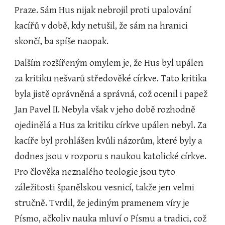
Praze. Sám Hus nijak nebrojil proti upalování 
kacířů v době, kdy netušil, že sám na hranici 
skončí, ba spíše naopak.
Dalším rozšířeným omylem je, že Hus byl upálen 
za kritiku nešvarů středověké církve. Tato kritika 
byla jistě oprávněná a správná, což ocenil i papež 
Jan Pavel II. Nebyla však v jeho době rozhodně 
ojedinělá a Hus za kritiku církve upálen nebyl. Za 
kacíře byl prohlášen kvůli názorům, které byly a 
dodnes jsou v rozporu s naukou katolické církve. 
Pro člověka neznalého teologie jsou tyto 
záležitosti španělskou vesnicí, takže jen velmi 
stručně. Tvrdil, že jediným pramenem víry je 
Písmo, ačkoliv nauka mluví o Písmu a tradici, což 