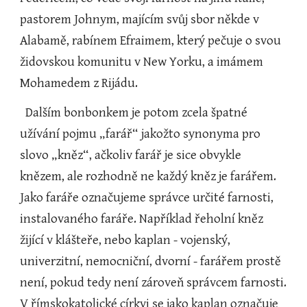
pastorem Johnym, majícím svůj sbor někde v 
Alabamě, rabínem Efraimem, který pečuje o svou 
židovskou komunitu v New Yorku, a imámem 
Mohamedem z Rijádu.
  Dalším bonbonkem je potom zcela špatné 
užívání pojmu „farář“ jakožto synonyma pro 
slovo „kněz“, ačkoliv farář je sice obvykle 
knězem, ale rozhodně ne každý kněz je farářem. 
Jako faráře označujeme správce určité farnosti, 
instalovaného faráře. Například řeholní kněz 
žijící v klášteře, nebo kaplan - vojenský, 
univerzitní, nemocniční, dvorní - farářem prostě 
není, pokud tedy není zároveň správcem farnosti. 
V římskokatolické církvi se jako kaplan označuje 