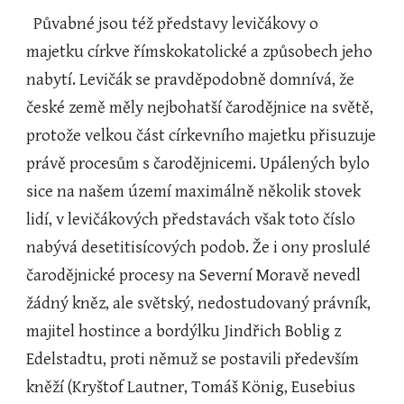
  Půvabné jsou též představy levičákovy o 
majetku církve římskokatolické a způsobech jeho 
nabytí. Levičák se pravděpodobně domnívá, že 
české země měly nejbohatší čarodějnice na světě, 
protože velkou část církevního majetku přisuzuje 
právě procesům s čarodějnicemi. Upálených bylo 
sice na našem území maximálně několik stovek 
lidí, v levičákových představách však toto číslo 
nabývá desetitisícových podob. Že i ony proslulé 
čarodějnické procesy na Severní Moravě nevedl 
žádný kněz, ale světský, nedostudovaný právník, 
majitel hostince a bordýlku Jindřich Boblig z 
Edelstadtu, proti němuž se postavili především 
kněží (Kryštof Lautner, Tomáš König, Eusebius 