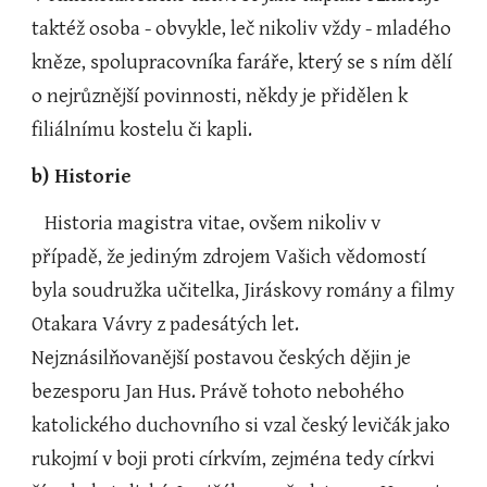
taktéž osoba - obvykle, leč nikoliv vždy - mladého 
kněze, spolupracovníka faráře, který se s ním dělí 
o nejrůznější povinnosti, někdy je přidělen k 
filiálnímu kostelu či kapli.
b) Historie
   Historia magistra vitae, ovšem nikoliv v 
případě, že jediným zdrojem Vašich vědomostí 
byla soudružka učitelka, Jiráskovy romány a filmy 
Otakara Vávry z padesátých let. 
Nejznásilňovanější postavou českých dějin je 
bezesporu Jan Hus. Právě tohoto nebohého 
katolického duchovního si vzal český levičák jako 
rukojmí v boji proti církvím, zejména tedy církvi 