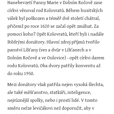
Nanebevzetí Panny Marie v Dolním Ročově zase 
církvi věnoval rod Kolovratů. Během husitských 
válek byl poškozen a téměř dvě století chátral, 
přičemž po roce 1620 se začal opět zmáhat. Za 
pomoci koho? Opět Kolovratů, kteří byli i nadále 
štědrými donátory. Hlavní zdroj příjmů tvořilo 
panství Líšťany (ves a dvůr v Líšťanech a v 
Dolním Ročově a ve Oulovice) - opět církvi darem 
rodu Kolovratů. Oba dvory patřily konventu až 
do roku 1950.
Mezi donátory však patřila nejen vysoká šlechta, 
ale také měšťanstvo, statkáři, inteligence, 
nejrůznější spolky, nebo i prostí lidé. V tomto 
směru nelze levičákovi než doporučit, aby v 