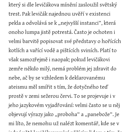
který si dle levičákova mínění zasloužil světský 
trest. Pak levičák najednou uvěří v existenci 
pekla a odvolává se k „nejvyšší instanci“, která 
onoho lumpa jistě potrestá. Často je ochoten i 
velmi barvitě popisovat své představy o hořících 
kotlích a vařící vodě a pištících sviních. Platí to 
však samozřejmě i naopak; pokud levičákovi 
zemře někdo milý, nemá problém jej zdravit do 
nebe, ač by se vzhledem k deklarovanému 
ateismu měl smířit s tím, že dotyčného teď 
prostě v zemi sežerou červi. To se projevuje i v 
jeho jazykovém vyjadřování: velmi často se u něj 
objevují výrazy jako „proboha“ a „panebože“. Je 
mi líto, že nemohu už nalézt komentář, kde se v 