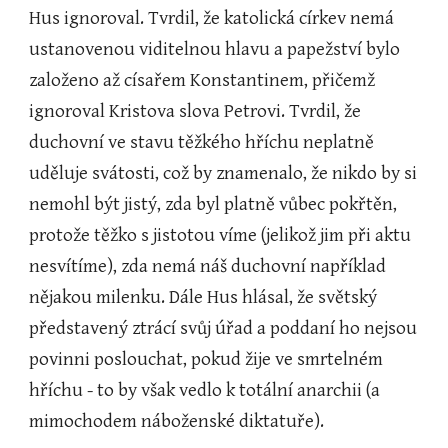
Hus ignoroval. Tvrdil, že katolická církev nemá 
ustanovenou viditelnou hlavu a papežství bylo 
založeno až císařem Konstantinem, přičemž 
ignoroval Kristova slova Petrovi. Tvrdil, že 
duchovní ve stavu těžkého hříchu neplatně 
uděluje svátosti, což by znamenalo, že nikdo by si 
nemohl být jistý, zda byl platně vůbec pokřtěn, 
protože těžko s jistotou víme (jelikož jim při aktu 
nesvítíme), zda nemá náš duchovní například 
nějakou milenku. Dále Hus hlásal, že světský 
představený ztrácí svůj úřad a poddaní ho nejsou 
povinni poslouchat, pokud žije ve smrtelném 
hříchu - to by však vedlo k totální anarchii (a 
mimochodem náboženské diktatuře).