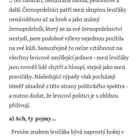
... též flanďáci, nenažraná banda, pedofilové a 
další. Černoprdelníci patří mezi skupinu levičáky 
nenáviděnou až za hrob a jako známý 
černoprdelník, který se za své černoprdelnictví 
nestydí, jsem podobné výlevy nejednou pocítila 
na své kůži. Samozřejmě to nelze vztáhnout na 
všechny levicově smýšlející jedince - mezi levičáky 
jsou rovněž lidé chytří a hloupí, stejně jako mezi 
pravičáky. Následující výpady však pocházejí 
téměř zásadně z této strany politického spektra - 
a nutno dodat, že levicoví politici je s oblibou 
přiživují.
a) Ach, ty pojmy...
  Prvním znakem levičáka bývá naprostý hokej v 