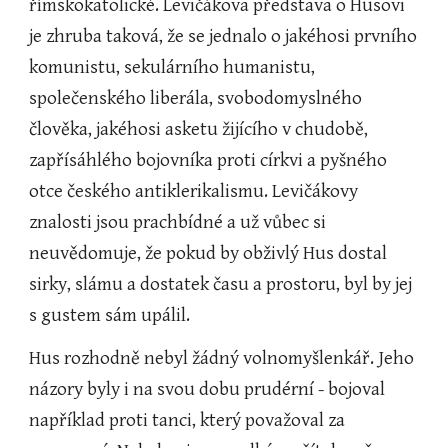
římskokatolické. Levičákova představa o Husovi 
je zhruba taková, že se jednalo o jakéhosi prvního 
komunistu, sekulárního humanistu, 
společenského liberála, svobodomyslného 
člověka, jakéhosi asketu žijícího v chudobě, 
zapřísáhlého bojovníka proti církvi a pyšného 
otce českého antiklerikalismu. Levičákovy 
znalosti jsou prachbídné a už vůbec si 
neuvědomuje, že pokud by obživlý Hus dostal 
sirky, slámu a dostatek času a prostoru, byl by jej 
s gustem sám upálil.
Hus rozhodně nebyl žádný volnomyšlenkář. Jeho 
názory byly i na svou dobu prudérní - bojoval 
například proti tanci, který považoval za 