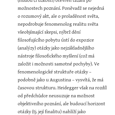
(nudou či úzkostí) otevřen tázání po 
možnostech poznání. Poněvadž se nejedná 
o rozumový akt, ale o proladěnost světa, 
nepodrobuje fenomenolog realitu světa 
všeobjímající skepsi, nýbrž dění 
filosofujícího pobytu ústí do expozice 
(analýzy) otázky jako nejzákladnějšího 
nástroje filosofického myšlení (což má 
založit i možnosti samotné pochyby). Ve 
fenomenologické struktuře otázky – 
podobně jako u Augustina – vysvítá, že má 
časovou strukturu. Heidegger však na rozdíl 
od předchůdce neusuzuje na možnost 
objektivního poznání, ale budoucí horizont 
otázky (tj. její finalitu) nahlíží jako 