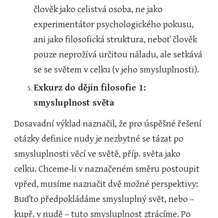
člověk jako celistvá osoba, ne jako 
experimentátor psychologického pokusu, 
ani jako filosofická struktura, neboť člověk 
pouze neprožívá určitou náladu, ale setkává 
se se světem v celku (v jeho smysluplnosti).
Exkurz
do dějin filosofie 1: 
smysluplnost světa
Dosavadní výklad naznačil, že pro úspěšné řešení 
otázky definice nudy je nezbytné se tázat po 
smysluplnosti věcí ve světě, příp. světa jako 
celku. Chceme-li v naznačeném směru postoupit 
vpřed, musíme naznačit dvě možné perspektivy: 
Buďto předpokládáme smysluplný svět, nebo – 
kupř. v nudě – tuto smysluplnost ztrácíme. Po 