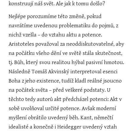
konstruují náš svět. Ale jak k tomu došlo?
Nejlépe porozumíme této změně, pokud 
navrátíme uvedenou problematiku do pojmů, z 
nichž vzešla – do vztahu aktu a potence. 
Aristoteles považoval za neoddiskutovatelné, aby 
na počátku všeho dění ve světě stála skutečnost, 
tj. Bůh, který svou realitou hýbal pasivní hmotou. 
Následně Tomáš Akvinský interpretoval esenci 
Boha z jeho existence, tudíž kladl reálné jsoucno 
na počátek světa – před veškeré podstaty. U 
těchto tedy autorů akt předcházel potenci: Akt v 
sobě uvolňoval určité potence. Avšak moderní 
myšlení obrátilo uvedený běh. Kant, němečtí 
idealisté a konečně i Heidegger uvedený vztah 