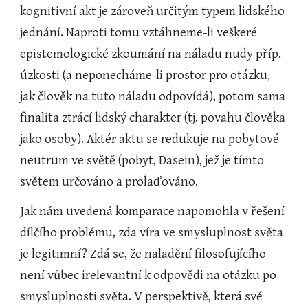
kognitivní akt je zároveň určitým typem lidského 
jednání. Naproti tomu vztáhneme-li veškeré 
epistemologické zkoumání na náladu nudy příp. 
úzkosti (a neponecháme-li prostor pro otázku, 
jak člověk na tuto náladu odpovídá), potom sama 
finalita ztrácí lidský charakter (tj. povahu člověka 
jako osoby). Aktér aktu se redukuje na pobytové 
neutrum ve světě (pobyt, Dasein), jež je tímto 
světem určováno a prolaďováno.
Jak nám uvedená komparace napomohla v řešení 
dílčího problému, zda víra ve smysluplnost světa 
je legitimní? Zdá se, že naladění filosofujícího 
není vůbec irelevantní k odpovědi na otázku po 
smysluplnosti světa. V perspektivě, která své 