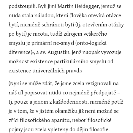
podstoupili. Byli jimi Martin Heidegger, jemuž se 
nuda stala náladou, která člověka otevírá otázce 
bytí, nicméně schránou bytí (tj. otevřením otázky 
po bytí) je nicota, tudíž zdrojem veškerého 
smyslu je primární ne-smysl (onto-logická 
diference)
, a sv. Augustin, jenž naopak vyvozuje 
2
možnost existence partikulárního smyslu od 
existence univerzálních pravd.
3
(Nyní se může zdát, že jsme zcela rezignovali na 
náš cíl popisovat nudu co nejméně předpojatě – 
tj. pouze a jenom z každodennosti, nicméně potíž 
je v tom, že v jistém okamžiku již není možné se 
zříci filosofického aparátu, neboť filosofické 
pojmy jsou zcela vpleteny do dějin filosofie. 