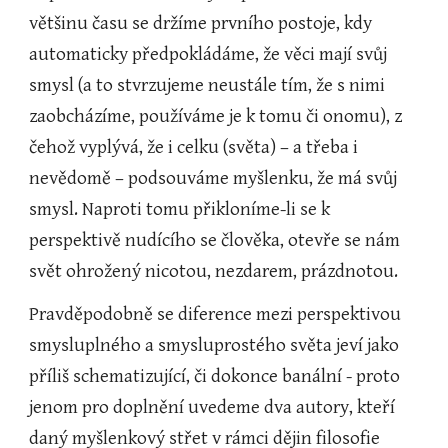
většinu času se držíme prvního postoje, kdy 
automaticky předpokládáme, že věci mají svůj 
smysl (a to stvrzujeme neustále tím, že s nimi 
zaobcházíme, používáme je k tomu či onomu), z 
čehož vyplývá, že i celku (světa) – a třeba i 
nevědomě – podsouváme myšlenku, že má svůj 
smysl. Naproti tomu přikloníme-li se k 
perspektivě nudícího se člověka, otevře se nám 
svět ohrožený nicotou, nezdarem, prázdnotou.
Pravděpodobně se diference mezi perspektivou 
smysluplného a smysluprostého světa jeví jako 
příliš schematizující, či dokonce banální - proto 
jenom pro doplnění uvedeme dva autory, kteří 
daný myšlenkový střet v rámci dějin filosofie 