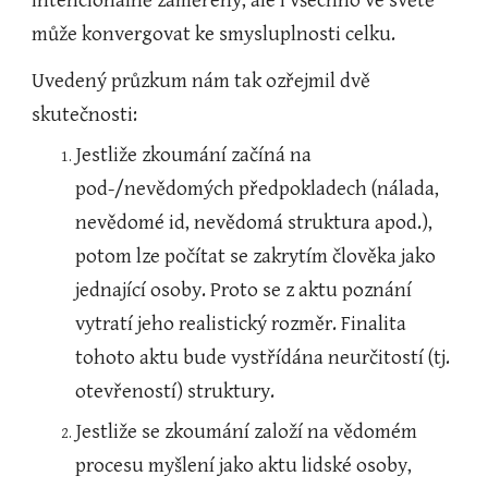
intencionálně zaměřeny, ale i všechno ve světě 
může konvergovat ke smysluplnosti celku.    
Uvedený průzkum nám tak ozřejmil dvě 
skutečnosti:
Jestliže zkoumání začíná na 
pod-/nevědomých předpokladech (nálada, 
nevědomé id, nevědomá struktura apod.), 
potom lze počítat se zakrytím člověka jako 
jednající osoby. Proto se z aktu poznání 
vytratí jeho realistický rozměr. Finalita 
tohoto aktu bude vystřídána neurčitostí (tj. 
otevřeností) struktury.
Jestliže se zkoumání založí na vědomém 
procesu myšlení jako aktu lidské osoby, 