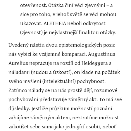
otevřenost. Otázka činí věci zjevnými – a 
sice pro toho, v jehož světě se věci mohou 
ukazovat. ALETHEIA neboli odkrytost 
(zjevnost) je nejvlastnější finalitou otázky.
Uvedený nástin dvou epistemologických pozic 
nás vybízí ke vzájemné komparaci. Augustinus 
Aurelius nepracuje na rozdíl od Heideggera s 
náladami (nudou a úzkostí), on klade na počátek 
svého myšlení (intelektuální) pochybnost. 
Zatímco nálady se na nás prostě dějí, rozumové 
pochybování představuje záměrný akt. To má své 
důsledky. Jestliže průzkum možností poznání 
zahájíme záměrným aktem, neztratíme možnost 
zakoušet sebe sama jako jednající osobu, neboť 