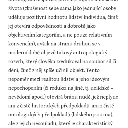
života (zkušenost sebe sama jako jednající osoby 
uděluje pozitivní hodnotu lidství individua, čímž 
jej otevírá odpovědnosti a dobrotě jako 
objektivním kategoriím, a ne pouze relativním 
konvencím), avšak na stranu druhou se v 
moderní době objevil takový antropologický 
rozvrh, který člověka zredukoval na soubor sil či 
dění, čímž z něj spíše učinil objekt. Tento 
nepoměr mezi realitou lidství a jeho ideovým 
nepochopením (či redukcí na jiné, tj. nelidské – 
nevědomí apod.) otevírá bránu nudě, jež neplyne 
ani z čistě historických předpokladů, ani z čistě 
ontologických předpokladů (lidského jsoucna), 
ale z jejich nesouladu, který je charakteristický 