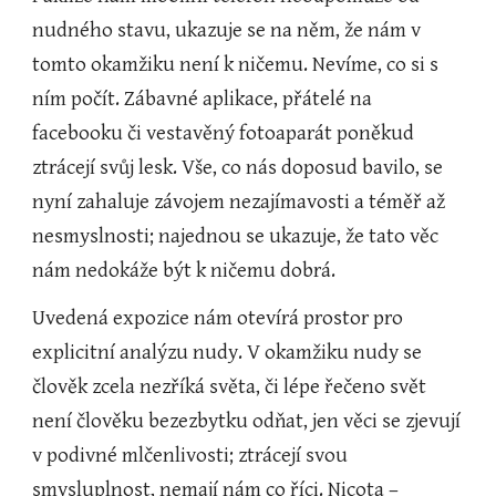
nudného stavu, ukazuje se na něm, že nám v 
tomto okamžiku není k ničemu. Nevíme, co si s 
ním počít. Zábavné aplikace, přátelé na 
facebooku či vestavěný fotoaparát poněkud 
ztrácejí svůj lesk. Vše, co nás doposud bavilo, se 
nyní zahaluje závojem nezajímavosti a téměř až 
nesmyslnosti; najednou se ukazuje, že tato věc 
nám nedokáže být k ničemu dobrá.    
Uvedená expozice nám otevírá prostor pro 
explicitní analýzu nudy. V okamžiku nudy se 
člověk zcela nezříká světa, či lépe řečeno svět 
není člověku bezezbytku odňat, jen věci se zjevují 
v podivné mlčenlivosti; ztrácejí svou 
smysluplnost, nemají nám co říci. Nicota – 