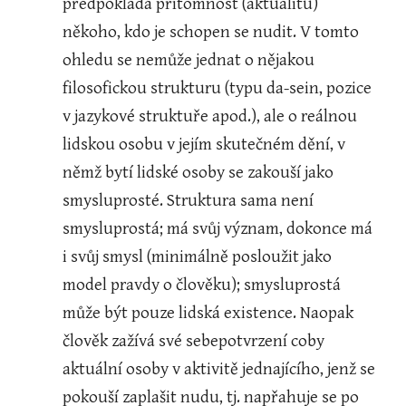
předpokládá přítomnost (aktualitu) 
někoho, kdo je schopen se nudit. V tomto 
ohledu se nemůže jednat o nějakou 
filosofickou strukturu (typu da-sein, pozice 
v jazykové struktuře apod.), ale o reálnou 
lidskou osobu v jejím skutečném dění, v 
němž bytí lidské osoby se zakouší jako 
smysluprosté. Struktura sama není 
smysluprostá; má svůj význam, dokonce má 
i svůj smysl (minimálně posloužit jako 
model pravdy o člověku); smysluprostá 
může být pouze lidská existence. Naopak 
člověk zažívá své sebepotvrzení coby 
aktuální osoby v aktivitě jednajícího, jenž se 
pokouší zaplašit nudu, tj. napřahuje se po 