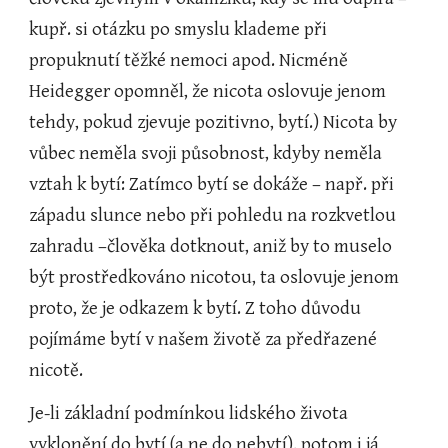
kupř. si otázku po smyslu klademe při 
propuknutí těžké nemoci apod. Nicméně 
Heidegger opomněl, že nicota oslovuje jenom 
tehdy, pokud zjevuje pozitivno, bytí.) Nicota by 
vůbec neměla svoji působnost, kdyby neměla 
vztah k bytí: Zatímco bytí se dokáže – např. při 
západu slunce nebo při pohledu na rozkvetlou 
zahradu –člověka dotknout, aniž by to muselo 
být prostředkováno nicotou, ta oslovuje jenom 
proto, že je odkazem k bytí. Z toho důvodu 
pojímáme bytí v našem životě za předřazené 
nicotě.
Je-li základní podmínkou lidského života 
vyklonění do bytí (a ne do nebytí), potom i já 