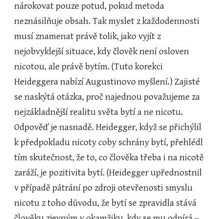
nárokovat pouze potud, pokud metoda 
neznásilňuje obsah. Tak myslet z každodennosti 
musí znamenat právě tolik, jako vyjít z 
nejobvyklejší situace, kdy člověk není osloven 
nicotou, ale právě bytím. (Tuto korekci 
Heideggera nabízí Augustinovo myšlení.) Zajisté 
se naskýtá otázka, proč najednou považujeme za 
nejzákladnější realitu světa bytí a ne nicotu. 
Odpověď je nasnadě. Heidegger, když se přichýlil 
k předpokladu nicoty coby schrány bytí, přehlédl 
tím skutečnost, že to, co člověka třeba i na nicotě 
zaráží, je pozitivita bytí. (Heidegger upřednostnil 
v případě pátrání po zdroji otevřenosti smyslu 
nicotu z toho důvodu, že bytí se zpravidla stává 
člověku zjevným v okamžiku, kdy se mu odpírá – 