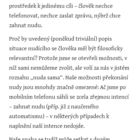
prostředek k jedinému cíli – člověk nechce 
telefonovat, nechce zaslat zprávu, nýbrž chce 
zahnat nudu.
Proč by uvedený (poněkud triviální) popis 
situace nudícího se člověka měl být filosoficky 
relevantní? Protože jsme se otevřeli možnosti, v 
níž sami nemůžeme zvolit, ale volí za nás v jistém 
rozsahu „nuda sama“. Naše možnosti překonání 
nudy jsou mnohdy značně omezené: Ač jsme po 
mobilním telefonu sáhli se zcela zřejmou intencí 
– zahnat nudu (příp. již z naučeného 
automatismu) – v některých případech k 
naplnění naší intence nedojde.
Naše snaha se tudíž může setkat s dvojím 