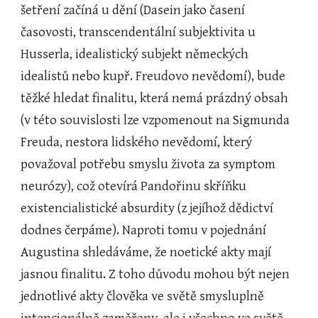
šetření začíná u dění (Dasein jako časení 
časovosti, transcendentální subjektivita u 
Husserla, idealistický subjekt německých 
idealistů nebo kupř. Freudovo nevědomí), bude 
těžké hledat finalitu, která nemá prázdný obsah 
(v této souvislosti lze vzpomenout na Sigmunda 
Freuda, nestora lidského nevědomí, který 
považoval potřebu smyslu života za symptom 
neurózy), což otevírá Pandořinu skříňku 
existencialistické absurdity (z jejíhož dědictví 
dodnes čerpáme). Naproti tomu v pojednání 
Augustina shledáváme, že noetické akty mají 
jasnou finalitu. Z toho důvodu mohou být nejen 
jednotlivé akty člověka ve světě smysluplně 