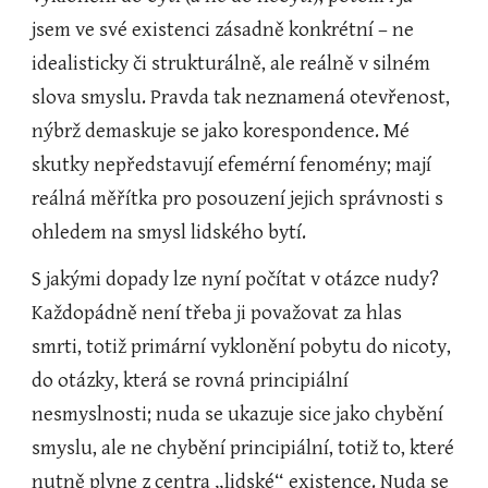
jsem ve své existenci zásadně konkrétní – ne 
idealisticky či strukturálně, ale reálně v silném 
slova smyslu. Pravda tak neznamená otevřenost, 
nýbrž demaskuje se jako korespondence. Mé 
skutky nepředstavují efemérní fenomény; mají 
reálná měřítka pro posouzení jejich správnosti s 
ohledem na smysl lidského bytí.  
S jakými dopady lze nyní počítat v otázce nudy? 
Každopádně není třeba ji považovat za hlas 
smrti, totiž primární vyklonění pobytu do nicoty, 
do otázky, která se rovná principiální 
nesmyslnosti; nuda se ukazuje sice jako chybění 
smyslu, ale ne chybění principiální, totiž to, které 
nutně plyne z centra „lidské“ existence. Nuda se 