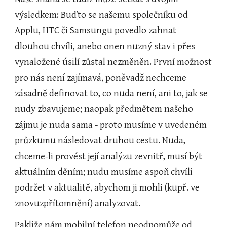
výsledkem: Buďto se našemu společníku od 
Applu, HTC či Samsungu povedlo zahnat 
dlouhou chvíli, anebo onen nuzný stav i přes 
vynaložené úsilí zůstal nezměněn. První možnost 
pro nás není zajímavá, poněvadž nechceme 
zásadně definovat to, co nuda není, ani to, jak se 
nudy zbavujeme; naopak předmětem našeho 
zájmu je nuda sama - proto musíme v uvedeném 
průzkumu následovat druhou cestu. Nuda, 
chceme-li provést její analýzu zevnitř, musí být 
aktuálním děním; nudu musíme aspoň chvíli 
podržet v aktualitě, abychom ji mohli (kupř. ve 
znovuzpřítomnění) analyzovat.
Pakliže nám mobilní telefon neodpomůže od 