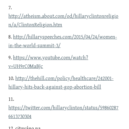
7.
http://atheism.about.com/od/hillaryclintonreligio
n/a/ClintonReligion.htm
8.
http://hillaryspeeches.com/2015/04/24/women-
in-the-world-summit-3/
9.
https://www.youtube.com/watch?
v=UH9rC0MaBJc
10.
http://thehill.com/policy/healthcare/242001-
hillary-hits-back-against-gop-abortion-bill
11.
https://twitter.com/hillaryclinton/status/59860287
6613730304
12. citováno na