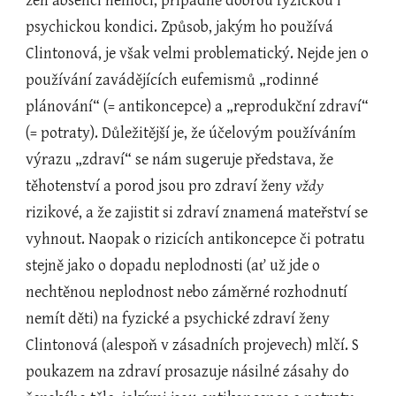
žen absenci nemoci, případně dobrou fyzickou i 
psychickou kondici. Způsob, jakým ho používá 
Clintonová, je však velmi problematický. Nejde jen o 
používání zavádějících eufemismů „rodinné 
plánování“ (= antikoncepce) a „reprodukční zdraví“ 
(= potraty). Důležitější je, že účelovým používáním 
výrazu „zdraví“ se nám sugeruje představa, že 
těhotenství a porod jsou pro zdraví ženy 
vždy
rizikové, a že zajistit si zdraví znamená mateřství se 
vyhnout. Naopak o rizicích antikoncepce či potratu 
stejně jako o dopadu neplodnosti (ať už jde o 
nechtěnou neplodnost nebo záměrné rozhodnutí 
nemít děti) na fyzické a psychické zdraví ženy 
Clintonová (alespoň v zásadních projevech) mlčí. S 
poukazem na zdraví prosazuje násilné zásahy do 