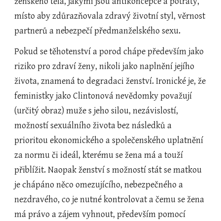
ženského těla, jakými jsou antikoncepce a potraty, 
místo aby zdůrazňovala zdravý životní styl, věrnost 
partnerů a nebezpečí předmanželského sexu.
Pokud se těhotenství a porod chápe především jako 
riziko pro zdraví ženy, nikoli jako naplnění jejího 
života, znamená to degradaci ženství. Ironické je, že 
feministky jako Clintonová nevědomky považují 
(určitý obraz) muže s jeho silou, nezávislostí, 
možností sexuálního života bez následků a 
prioritou ekonomického a společenského uplatnění 
za normu či ideál, kterému se žena má a touží 
přiblížit. Naopak ženství s možností stát se matkou 
je chápáno něco omezujícího, nebezpečného a 
nezdravého, co je nutné kontrolovat a čemu se žena 
má právo a zájem vyhnout, především pomocí 