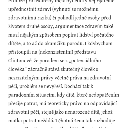
Protože pro lékaře by mělo být eticky nepřijatelné 
upřednostnit zdraví (vyhnutí se možnému 
zdravotnímu riziku) či pohodlí jedné osoby před 
životem druhé osoby, argumentace zdravím také 
musí nějakým způsobem popírat lidství počatého 
dítěte, a to až do okamžiku porodu. I kdybychom 
přistoupili na (nekonzistentní) představu 
Clintonové, že porodem se z „potenciálního 
člověka“ zázračně stává skutečný člověk s 
nezcizitelnými právy včetně práva na zdravotní 
péči, problém se nevyřeší. Dochází tak k 
paradoxním situacím, kdy dítě, které nedopatřením 
přežije potrat, má teoreticky právo na odpovídající 
zdravotní péči, stejně jako nenarozené dítě, jehož 
matka potrat nežádá. Těhotná žena tak rozhoduje 