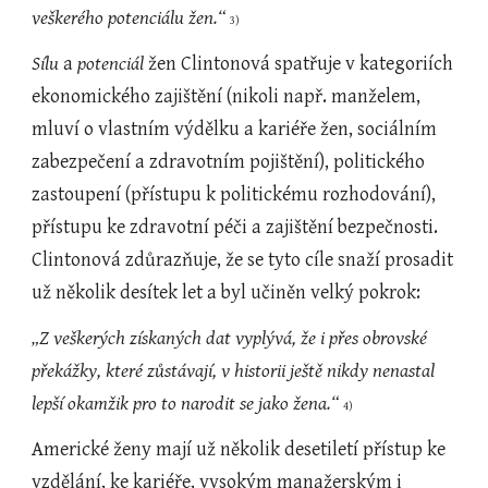
veškerého potenciálu žen.“ 
3)
Sílu
 a 
potenciál
 žen Clintonová spatřuje v kategoriích 
ekonomického zajištění (nikoli např. manželem, 
mluví o vlastním výdělku a kariéře žen, sociálním 
zabezpečení a zdravotním pojištění), politického 
zastoupení (přístupu k politickému rozhodování), 
přístupu ke zdravotní péči a zajištění bezpečnosti. 
Clintonová zdůrazňuje, že se tyto cíle snaží prosadit 
už několik desítek let a byl učiněn velký pokrok:
„Z veškerých získaných dat vyplývá, že i přes obrovské 
překážky, které zůstávají, v historii ještě nikdy nenastal 
lepší okamžik pro to narodit se jako žena.“ 
4)
Americké ženy mají už několik desetiletí přístup ke 
vzdělání, ke kariéře, vysokým manažerským i 