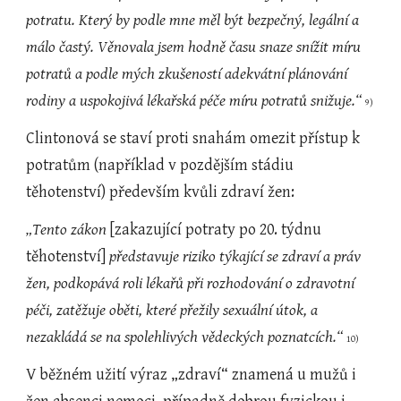
potratu. Který by podle mne měl být bezpečný, legální a 
málo častý. Věnovala jsem hodně času snaze snížit míru 
potratů a podle mých zkušeností adekvátní plánování 
rodiny a uspokojivá lékařská péče míru potratů snižuje.“ 
9)
Clintonová se staví proti snahám omezit přístup k 
potratům (například v pozdějším stádiu 
těhotenství) především kvůli zdraví žen:
„Tento zákon 
[zakazující potraty po 20. týdnu 
těhotenství]
 představuje riziko týkající se zdraví a práv 
žen, podkopává roli lékařů při rozhodování o zdravotní 
péči, zatěžuje oběti, které přežily sexuální útok, a 
nezakládá se na spolehlivých vědeckých poznatcích.“ 
10)
V běžném užití výraz „zdraví“ znamená u mužů i 