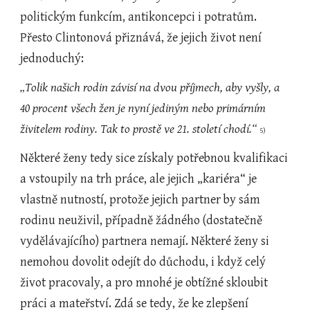
politickým funkcím, antikoncepci i potratům. 
Přesto Clintonová přiznává, že jejich život není 
jednoduchý:
„Tolik našich rodin závisí na dvou příjmech, aby vyšly, a 
40 procent všech žen je nyní jediným nebo primárním 
živitelem rodiny. Tak to prostě ve 21. století chodí.“ 
5)
Některé ženy tedy sice získaly potřebnou kvalifikaci 
a vstoupily na trh práce, ale jejich „kariéra“ je 
vlastně nutností, protože jejich partner by sám 
rodinu neuživil, případně žádného (dostatečně 
vydělávajícího) partnera nemají. Některé ženy si 
nemohou dovolit odejít do důchodu, i když celý 
život pracovaly, a pro mnohé je obtížné skloubit 
práci a mateřství. Zdá se tedy, že ke zlepšení 