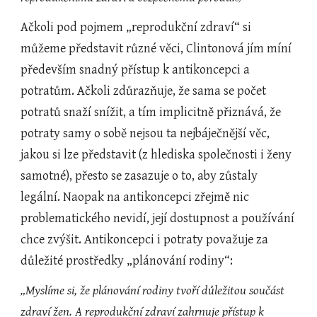
Ačkoli pod pojmem „reprodukční zdraví“ si 
můžeme představit různé věci, Clintonová jím míní 
především snadný přístup k antikoncepci a 
potratům. Ačkoli zdůrazňuje, že sama se počet 
potratů snaží snížit, a tím implicitně přiznává, že 
potraty samy o sobě nejsou ta nejbáječnější věc, 
jakou si lze představit (z hlediska společnosti i ženy 
samotné), přesto se zasazuje o to, aby zůstaly 
legální. Naopak na antikoncepci zřejmě nic 
problematického nevidí, její dostupnost a používání 
chce zvýšit. Antikoncepci i potraty považuje za 
důležité prostředky „plánování rodiny“:
„Myslíme si, že plánování rodiny tvoří důležitou součást 
zdraví žen. A reprodukční zdraví zahrnuje přístup k 