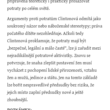
připravena teoreticky i prakticky prosazovat 
potraty po celém světě.
Argumenty proti potratům Clintonová odmítá jako 
soukromý názor nebo náboženské stereotypy; práva 
počatého dítěte nezohledňuje. Ačkoli tedy 
Clintonová proklamuje, že potraty mají být 
„bezpečné, legální a málo časté“, lze ji zařadit mezi 
nejradikálnější potratové aktivistky.
Znovu se 
potvrzuje, že snaha zlepšit postavení žen musí 
vycházet z pochopení lidské přirozenosti, vztahu 
žen a mužů, jedince a státu. Jen na tomto základě 
lze bořit nespravedlivé předsudky bez rizika, že 
jejich místo zaplní předsudky nové a ještě 
zhoubnější.