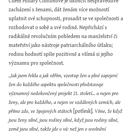
Cílem Hillary Clintonové je ukončit nespravedlivé 
zacházení s ženami, dát ženám více možností 
uplatnit své schopnosti, prosadit se ve společnosti a 
rozhodovat o sobě a své rodině. Nepřichází s 
radikálně revolučním pohledem na manželství či 
mateřství jako nástroje patriarchálního útlaku; 
rodinu hodnotí spíše pozitivně a všímá si jejího 
významu pro společnost.
„Jak jsem řekla a jak věřím, vzestup žen a plné zapojení 
žen do každého aspektu společnosti představuje 
významný nedokončený projekt 21. století… a nejen pro 
ženy, ale pro každého, a nejen ve vzdálených zemích, ale 
přímo zde, ve Spojených státech 
[potlesk]
. Víme, že když 
jsou ženy silné, jsou rodiny silné, když jsou rodiny silné, 
země jsou silné, takže jde o víc než jen o uvolnění 