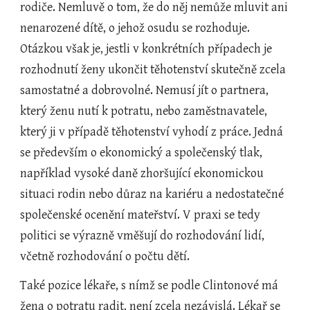
rodiče. Nemluvě o tom, že do něj nemůže mluvit ani 
nenarozené dítě, o jehož osudu se rozhoduje. 
Otázkou však je, jestli v konkrétních případech je 
rozhodnutí ženy ukončit těhotenství skutečně zcela 
samostatné a dobrovolné. Nemusí jít o partnera, 
který ženu nutí k potratu, nebo zaměstnavatele, 
který ji v případě těhotenství vyhodí z práce. Jedná 
se především o ekonomický a společenský tlak, 
například vysoké daně zhoršující ekonomickou 
situaci rodin nebo důraz na kariéru a nedostatečné 
společenské ocenění mateřství. V praxi se tedy 
politici se výrazně vměšují do rozhodování lidí, 
včetně rozhodování o počtu dětí.
Také pozice lékaře, s nímž se podle Clintonové má 
žena o potratu radit, není zcela nezávislá. Lékař se 