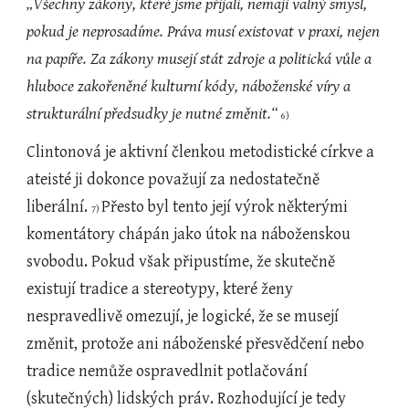
„Všechny zákony, které jsme přijali, nemají valný smysl, 
pokud je neprosadíme. Práva musí existovat v praxi, nejen 
na papíře. Za zákony musejí stát zdroje a politická vůle a 
hluboce zakořeněné kulturní kódy, náboženské víry a 
strukturální předsudky je nutné změnit.“ 
6)
Clintonová je aktivní členkou metodistické církve a 
ateisté ji dokonce považují za nedostatečně 
liberální. 
Přesto byl tento její výrok některými 
7) 
komentátory chápán jako útok na náboženskou 
svobodu. Pokud však připustíme, že skutečně 
existují tradice a stereotypy, které ženy 
nespravedlivě omezují, je logické, že se musejí 
změnit, protože ani náboženské přesvědčení nebo 
tradice nemůže ospravedlnit potlačování 
(skutečných) lidských práv. Rozhodující je tedy 