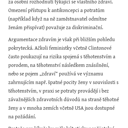
za osobní rozhodnutí týkající se vlastního zdraví. 
Omezení přístupu k antikoncepci a potratům 
(například když na ně zaměstnavatel odmítne 
ženám přispívat) považuje za diskriminační.
Argumentace zdravím je však při bližším pohledu 
pokrytecká. Ačkoli feministky včetně Clintonové 
často poukazují na rizika spojená s těhotenstvím a 
porodem, na těhotenství následkem znásilnění, 
nebo se pojem „zdraví“ používá ve významu 
zahrnujícím např. špatné pocity ženy v souvislosti s 
těhotenstvím, v praxi se potraty provádějí i bez 
závažnějších zdravotních důvodů na straně těhotné 
ženy a v mnoha zemích včetně USA jsou dostupné 
na požádání.