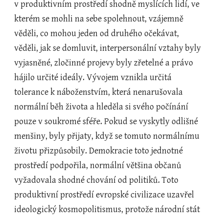
v produktivním prostředí shodně myslících lidí, ve 
kterém se mohli na sebe spolehnout, vzájemně 
věděli, co mohou jeden od druhého očekávat, 
věděli, jak se domluvit, interpersonální vztahy byly 
vyjasněné, zločinné projevy byly zřetelné a právo 
hájilo určité ideály. Vývojem vznikla určitá 
tolerance k náboženstvím, která nenarušovala 
normální běh života a hleděla si svého počínání 
pouze v soukromé sféře. Pokud se vyskytly odlišné 
menšiny, byly přijaty, když se tomuto normálnímu 
životu přizpůsobily. Demokracie toto jednotné 
prostředí podpořila, normální většina občanů 
vyžadovala shodné chování od politiků. Toto 
produktivní prostředí evropské civilizace uzavřel 
ideologický kosmopolitismus, protože národní stát 