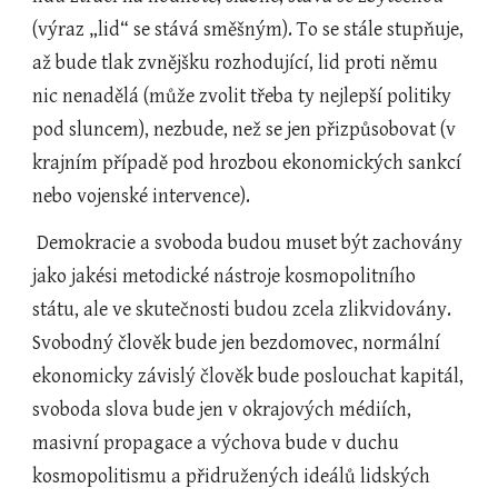
(výraz „lid“ se stává směšným). To se stále stupňuje, 
až bude tlak zvnějšku rozhodující, lid proti němu 
nic nenadělá (může zvolit třeba ty nejlepší politiky 
pod sluncem), nezbude, než se jen přizpůsobovat (v 
krajním případě pod hrozbou ekonomických sankcí 
nebo vojenské intervence).
 Demokracie a svoboda budou muset být zachovány 
jako jakési metodické nástroje kosmopolitního 
státu, ale ve skutečnosti budou zcela zlikvidovány. 
Svobodný člověk bude jen bezdomovec, normální 
ekonomicky závislý člověk bude poslouchat kapitál, 
svoboda slova bude jen v okrajových médiích, 
masivní propagace a výchova bude v duchu 
kosmopolitismu a přidružených ideálů lidských 