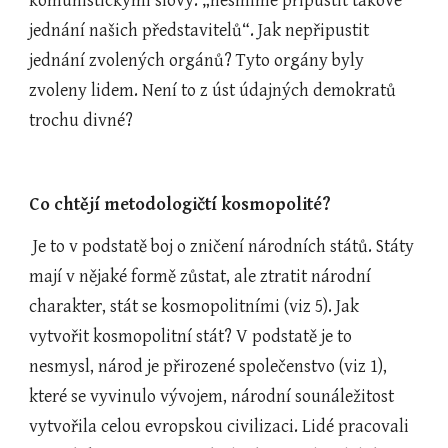
komunistickými slovy: „nesmíme připustit takové 
jednání našich představitelů“. Jak nepřipustit 
jednání zvolených orgánů? Tyto orgány byly 
zvoleny lidem. Není to z úst údajných demokratů 
trochu divné?
Co chtějí metodologičtí kosmopolité?
 Je to v podstatě boj o zničení národních států. Státy 
mají v nějaké formě zůstat, ale ztratit národní 
charakter, stát se kosmopolitními (viz 5). Jak 
vytvořit kosmopolitní stát? V podstatě je to 
nesmysl, národ je přirozené společenstvo (viz 1), 
které se vyvinulo vývojem, národní sounáležitost 
vytvořila celou evropskou civilizaci. Lidé pracovali 