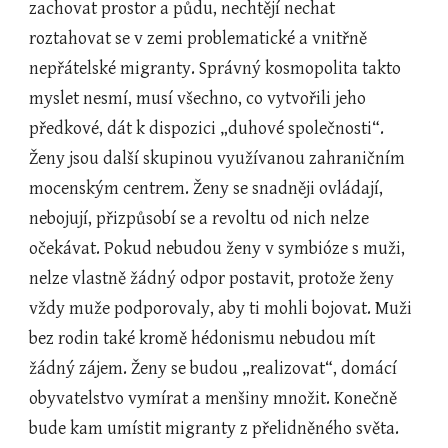
zachovat prostor a půdu, nechtějí nechat 
roztahovat se v zemi problematické a vnitřně 
nepřátelské migranty. Správný kosmopolita takto 
myslet nesmí, musí všechno, co vytvořili jeho 
předkové, dát k dispozici „duhové společnosti“.  
Ženy jsou další skupinou využívanou zahraničním 
mocenským centrem. Ženy se snadněji ovládají, 
nebojují, přizpůsobí se a revoltu od nich nelze 
očekávat. Pokud nebudou ženy v symbióze s muži, 
nelze vlastně žádný odpor postavit, protože ženy 
vždy muže podporovaly, aby ti mohli bojovat. Muži 
bez rodin také kromě hédonismu nebudou mít 
žádný zájem. Ženy se budou „realizovat“, domácí 
obyvatelstvo vymírat a menšiny množit. Konečně 
bude kam umístit migranty z přelidněného světa.