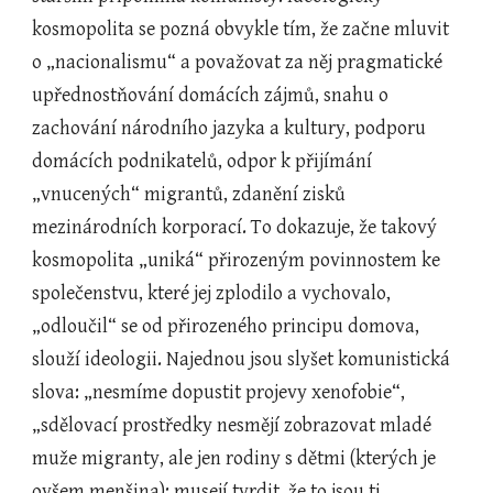
kosmopolita se pozná obvykle tím, že začne mluvit 
o „nacionalismu“ a považovat za něj pragmatické 
upřednostňování domácích zájmů, snahu o 
zachování národního jazyka a kultury, podporu 
domácích podnikatelů, odpor k přijímání 
„vnucených“ migrantů, zdanění zisků 
mezinárodních korporací. To dokazuje, že takový 
kosmopolita „uniká“ přirozeným povinnostem ke 
společenstvu, které jej zplodilo a vychovalo, 
„odloučil“ se od přirozeného principu domova, 
slouží ideologii. Najednou jsou slyšet komunistická 
slova: „nesmíme dopustit projevy xenofobie“, 
„sdělovací prostředky nesmějí zobrazovat mladé 
muže migranty, ale jen rodiny s dětmi (kterých je 
ovšem menšina); musejí tvrdit, že to jsou ti 