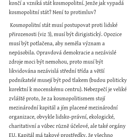
končí a vzniká stát kosmopolitní. Jenže jak vypadá 
kosmopolitní stát? Není to protimluv?
 Kosmopolitní stát musí postupovat proti lidské 
přirozenosti (viz 3), musí být dirigistický. Opozice 
musí být potlačena, aby neměla význam a 
nepůsobila. Opravdová demokracie a nezávislé 
zdroje moci být nemohou, proto musí být 
likvidována nezávislá střední třída a větší 
podnikatelé musejí být pod tlakem (budou politicky 
korektní k mocenskému centru). Nebezpečí je veliké 
zvláště proto, že za kosmopolitismem stojí 
mezinárodní kapitál a jím placené mezinárodní 
organizace, obvykle lidsko-právní, ekologické, 
charitativní a vůbec různě účelové, ale také orgány 
EU. Kapitál má takové prostředky, že všechno 