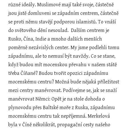
různé ideály. Muslimové mají také svoje, částečně 
jsou jistě domluveni se západním centrem, částečně 
se proti němu stavějí podporou islamistů. To vnáší 
do světového dění nesoulad.  Dalším centrem je 
Rusko, Čína, Indie a mnoho dalších menších 
poměrně nezávislých center. My jsme podlehli tomu 
západnímu, ale to nemusí být navždy. Co se stane, 
když budou mít mocenskou převahu v našem státě 
třeba Číňané? Budou tvořit opozici západnímu 
mocenskému centru? Možná bude nějaká příležitost 
mezi centry manévrovat. Podívejme se, jak se snaží 
manévrovat Němci: Opět je na stole dohoda o 
plynovodu přes Baltské moře z Ruska, západnímu 
mocenskému centru tak nepříjemná. Merkelová 
byla v Číně několikrát, propagační cesty našeho 