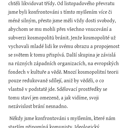
chtěli likvidovat třídy. Od listopadového převratu 
jsme byli konfrontováni s tímto myšlením více či 
méně silným, přesto jsme měli vždy dosti svobody, 
abychom se mu mohli přes všechno vnucování a 
subverzi kosmopolitů bránit. Jenže kosmopolité už 
vychovali mladé lidi ke svému obrazu a propojenost 
se světem k tomu přispívá. Další skupina je závislá 
na různých západních organizacích, na evropských 
fondech v kultuře a vědě. Mnozí kosmopolitní teorii 
pouze redukovaně sdílejí, aniž by věděli, o co 
vlastně v podstatě jde. Sdělovací prostředky se 
tomu staví jen omezeně, a jak vidíme, svoji 
nezávislost brání nesnadno.
 Někdy jsme konfrontováni s myšlením, které nám 
starším připomíná komunisty. Ideologický 