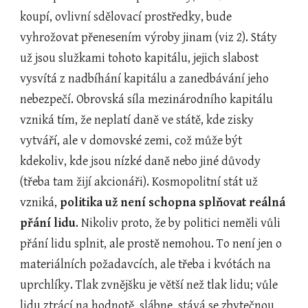
koupí, ovlivní sdělovací prostředky, bude 
vyhrožovat přenesením výroby jinam (viz 2). Státy 
už jsou služkami tohoto kapitálu, jejich slabost 
vysvítá z nadbíhání kapitálu a zanedbávání jeho 
nebezpečí. Obrovská síla mezinárodního kapitálu 
vzniká tím, že neplatí daně ve státě, kde zisky 
vytváří, ale v domovské zemi, což může být 
kdekoliv, kde jsou nízké daně nebo jiné důvody 
(třeba tam žijí akcionáři). Kosmopolitní stát už 
vzniká, 
politika už není schopna splňovat reálná 
přání lidu
. Nikoliv proto, že by politici neměli vůli 
přání lidu splnit, ale prostě nemohou. To není jen o 
materiálních požadavcích, ale třeba i kvótách na 
uprchlíky. Tlak zvnějšku je větší než tlak lidu; vůle 
lidu ztrácí na hodnotě, slábne, stává se zbytečnou 