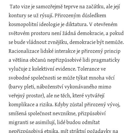
 Tato vize je samozřejmě teprve na začátku, ale její 
kontury se už rýsují. Přirozeným důsledkem 
kosmopolitní ideologie je diktatura. V otevřeném 
světovém prostoru není žádná demokracie, a pokud 
se bude vládnout zvnějšku, demokracie být nemůže. 
Racionalizace lidské interakce je přirozený princip 
a většina občanů nepřizpůsobivé lidi pragmaticky 
vylučuje z kolektivní evidence. Tolerance ve 
svobodné společnosti se může týkat mnoha věcí 
(barvy pleti, náboženství vykonávaného mimo 
veřejný prostor), ale ne těch, které vytvářejí 
komplikace a rizika. Kdyby zůstal přirozený vývoj, 
smíšená společnost nevznikne, přizpůsobiví 
migranti se asimilují, lidé budou odmítat 
nepřizpůsobivá etnika, mít striktní požadavky na 