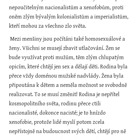
nepoučitelným nacionalistům a xenofobům, proti 
oněm zlým bývalým kolonialistům a imperialistům, 
kteří mohou za všechno zlo světa.
 Mezi menšiny jsou počítáni také homosexuálové a 
ženy. Všichni se musejí zbavit utlačování. Žen se 
bude využívat proti mužům, těm zlým chlupatým 
opicím, které chtějí jen sex a dělají děti. Rodina byla 
přece vždy doménou mužské nadvlády. Žena byla 
připoutána k dětem a neměla možnost se svobodně 
realizovat. To se musí změnit! Rodina je nepřítel 
kosmopolitního světa, rodinu přece ctili 
nacionalisté, dokonce nacisté; je to hnízdo 
xenofobie, protože lidé myslí potom zcela 
nepřístojně na budoucnost svých dětí, chtějí pro ně 