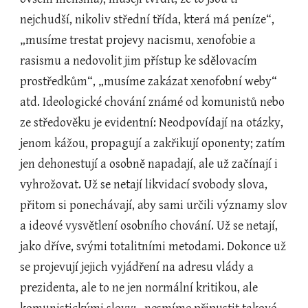
nejchudší, nikoliv střední třída, která má peníze“, 
„musíme trestat projevy nacismu, xenofobie a 
rasismu a nedovolit jim přístup ke sdělovacím 
prostředkům“, „musíme zakázat xenofobní weby“ 
atd. Ideologické chování známé od komunistů nebo 
ze středověku je evidentní: Neodpovídají na otázky, 
jenom kážou, propagují a zakřikují oponenty; zatím 
jen dehonestují a osobně napadají, ale už začínají i 
vyhrožovat. Už se netají likvidací svobody slova, 
přitom si ponechávají, aby sami určili významy slov 
a ideové vysvětlení osobního chování. Už se netají, 
jako dříve, svými totalitními metodami. Dokonce už 
se projevují jejich vyjádření na adresu vlády a 
prezidenta, ale to ne jen normální kritikou, ale 