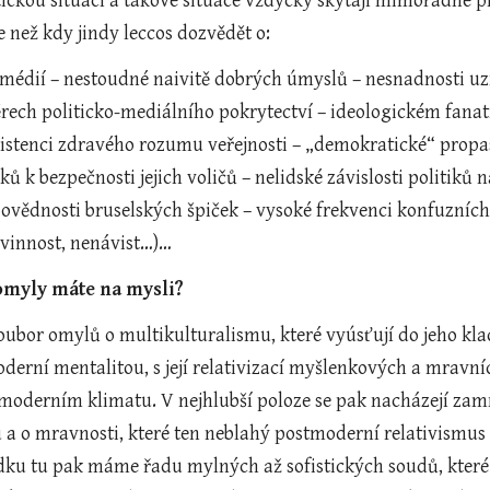
ickou situací a takové situace vždycky skýtají mimořádné pří
 než kdy jindy leccos dozvědět o:
 médií – nestoudné naivitě dobrých úmyslů – nesnadnosti uzn
ech politicko-mediálního pokrytectví – ideologickém fan
zistenci zdravého rozumu veřejnosti – „demokratické“ propast
tiků k bezpečnosti jejich voličů – nelidské závislosti politiků
vědnosti bruselských špiček – vysoké frekvenci konfuzních p
ovinnost, nenávist…)…
 omyly máte na mysli?
oubor omylů o multikulturalismu, které vyúsťují do jeho kla
oderní mentalitou, s její relativizací myšlenkových a mravní
tmoderním klimatu. V nejhlubší poloze se pak nacházejí zamr
 a o mravnosti, které ten neblahý postmoderní relativismus 
dku tu pak máme řadu mylných až sofistických soudů, které s