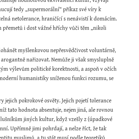
sahuje hodnotovou ekvivalenci kultur, vzývají 
nucují tedy „supermorální“ příkaz své víry k 
lná netolerance, hraničící s nenávistí k domácím. 
 přemetů i dost vážné hříchy vůči těm „nikoli 
 dohánět myšlenkovou nepřesvědčivost voluntárně, 
 arogantně nařizovat. Nemůže ji však smysluplně 
kým výlevům politické korektnosti, a aspoň v očích 
moderní humanistiky sníženou funkci rozumu, se 
 jejich pokrokové osvěty. Jejich pojetí tolerance 
ž tato hodnota absentuje, nejen jiná, ale rovnou 
lušníkům jiných kultur, když vzešly z (úpadkové 
í. Upřímně jimi pohrdají, a nelze říct, že tak 
ntitu muslimů, a tu stát musí podle teoretiků 