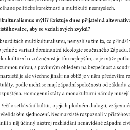
olhané politické korektnosti a multikulti nesmyslech.
ikulturalismus mýlí? Existuje dnes přijatelná alternativ
istěhovalce, aby se vzdali svých zvyků?
bsurditách multikulturalismu, nemyslí se tím to, co přináší v 
o jedné z variant dominantní ideologie současného Západu. N
cko-kulturní rozrůzněnost je tím nejlepším, co je může potk
rozumnou mírou, s povinným ohledem na bezpečnost a soudrž
marxistů je ale všechno jinak; na obtíž je v něm především 
láty, podle nichž se mají západní společnosti od základu z
rozpuštěna. Homogenní státy a monokulturní národy musejí 
 řečí o setkávání kultur, o jejich plodném dialogu, vzájemn
 všelidském sjednocení. Neomarxisté rozpoznali v přistěhovale
inili z něj účinný nástroj rozkládání nenáviděné západní civ