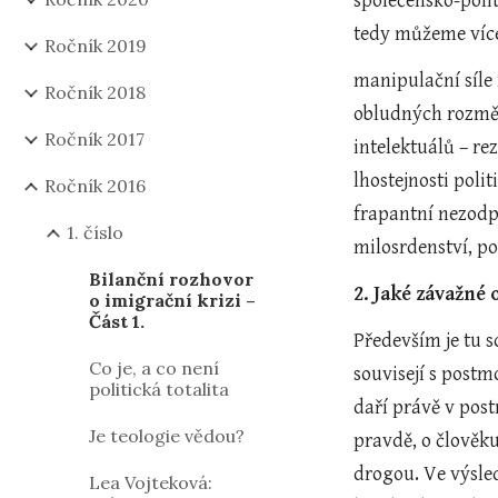
společensko-polit
tedy můžeme více
Ročník 2019
manipulační síle
Ročník 2018
obludných rozměr
Ročník 2017
intelektuálů – re
lhostejnosti poli
Ročník 2016
frapantní nezodpo
1. číslo
milosrdenství, p
Bilanční rozhovor
2. Jaké závažné
o imigrační krizi –
Část 1.
Především je tu s
Co je, a co není
souvisejí s postm
politická totalita
daří právě v pos
Je teologie vědou?
pravdě, o člověku
drogou. Ve výsle
Lea Vojteková: