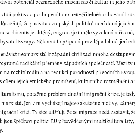
ktivní potenciál bezmezného mísení ras či kultur i s jeho pa
kytují pokusy o pochopení toho neuvěřitelného chování bruse
důrazňují, že pasivita evropských politiků není daná jejich n
nomasochismus je chtěný, migrace je uměle vyvolaná a řízená,
byvatel Evropy. Někomu to připadá pravděpodobné, jiní mlu
nenávist neomarxistů k západní civilizaci mnoha dostupnými 
rogramů radikální přeměny západních společností. Mezi ty ne
 na rozbití rodin a na redukci porodnosti původních Evropa
 cílem jejich etnického promísení, kulturního rozmělnění a j
lturalismu, potažmo problém dnešní imigrační krize, je tedy
 marxistů. Jen v ní vycházejí najevo skutečné motivy, záměry
 migrační krizi. Ty sice ujišťují, že se migrace nedá zastavit
k jsou špičkoví politici EU přesvědčenými multikulturalisty, 
y.