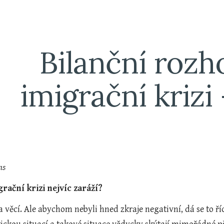
ip to main content
Skip to navigat
Bilanční rozho
imigrační krizi 
hs
grační krizi nejvíc zaráží?
 věcí. Ale abychom nebyli hned zkraje negativní, dá se to říc