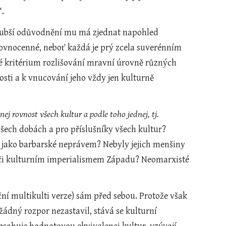
“.
Hlubší odůvodnění mu má zjednat napohled 
rovnocenné, neboť každá je prý zcela suverénním 
é kritérium rozlišování mravní úrovně různých 
sti a k vnucování jeho vždy jen kulturně 
nej rovnost všech kultur a podle toho jednej, tj. 
šech dobách a pro příslušníky všech kultur? 
y jako barbarské neprávem? Nebyly jejich menšiny 
či kulturním imperialismem Západu? Neomarxisté 
ční multikulti verze) sám před sebou. Protože však 
dný rozpor nezastavil, stává se kulturní 