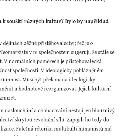
a k soužití různých kultur? Bylo by například 
dějinách běžné přistěhovalectví; řeč je o 
eomarxisté v ní společnostem sugerují, že stále se 
at. V normálních poměrech je přistěhovalecká 
nost společnosti. V ideologicky poblázněném 
rozumnost. Musí být překonána ideologicky 
měnit a hodnotově reorganizovat. Jejich kulturní 
zmizet.
ém naslouchání a obohacování nestojí jen blouznivý 
ctví skrytou revoluční sílu. Zapojili ho tedy do 
ilizace. Falešná rétorika multikulti humanistů má 