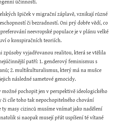
togenní účinností.
lských špiček v migrační záplavě, vznikají různé 
eschopností či bezradností. Oni prý dobře vědí, co 
 preferování neevropské populace je v plánu velké 
ví o konspiračních teoriích.
způsoby vyjadřovanou realitou, která se vtělila 
júčinnější patří: 1. genderový feminismus s 
nů; 2. multikulturalismus, který má na mušce 
ejich následné sametové genocidy.    
 možné pochopit jen v perspektivě ideologického 
 či cíle toho tak nepochopitelného chování 
, že ty masy cizinců musíme vnímat jako nadělení 
natolik si naopak musejí přát uspíšení té vítané 