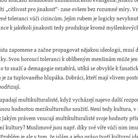
nou součástí soudobého humanistického evangelia. Jelikož ob
lti „citlivost pro jinakost“- zase ovšem bez rozumné míry. V
é toleranci vůči cizincům. Jejím rubem je logicky nevyhnute
nce k jakékoli jinakosti tedy produkuje kromě myšlenkových
ivista zapomene a začne propagovat nějakou ideologii, musí
dky. Svou horoucí toleranci k oblíbeným menšinám může jen
e o to snaží a demagogie nezabírá, utíká se obvykle k fanatic
je za tuplovaného hlupáka. Dobráci, kteří mají vlivem post
dřizují.  
 upadají multikulturalisté, když vycházejí najevo další rozpory
nou hodnotou mezikulturního soužití. Není tedy kultura, v ní
: Jakým právem vnucují multikulturalisté svoje hodnoty přís
dní kultury? Muslimové jsou např. díky své víře vůči nim imunn
roblém je ale v tom, že islám a jeho právo tvoří kulturní ide