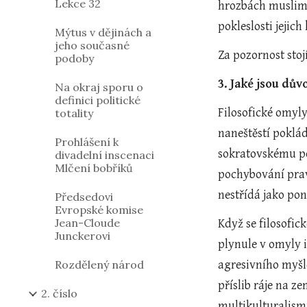
Lekce 32
hrozbách muslims
pokleslosti jejich 
Mýtus v dějinách a
jeho současné
Za pozornost sto
podoby
3. Jaké jsou důvo
Na okraj sporu o
definici politické
Filosofické omyly 
totality
naneštěstí poklád
Prohlášení k
sokratovskému poc
divadelní inscenaci
Mlčení bobříků
pochybování prav
nestřídá jako po
Předsedovi
Evropské komise
Jean-Cloude
Když se filosofic
Junckerovi
plynule v omyly i
Rozdělený národ
agresivního myšlen
příslib ráje na z
2. číslo
multikulturalismu