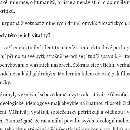
ké imigrace, o humanitě, o lásce a nenávisti či o domnělé m
kritiků.
jí urputná životnost zmíněných druhů omylů: filosofických, 
dy této jejich vitality?
tvoří intelektuální identitu, na níž si intelektuálové pochopi
ají přímo za své bytí; strašně neradi se jí tudíž zbavují. Přit
hybování o vlastních názorech. Sokrata sice všichni verbáln
idelně nakládají druhým. Moderním lidem obecně pak filosof
nožky.
ké omyly vyznávají sebevědomě a vytrvale, stává se filosofi
deologické. Ideologové mají obvykle na špatnou filosofii čich
í. Vášnivě ji vytěžují, společensky petrifikují a většinou i v
emi. Samozřejmě, že racionální povahu svých ideologií mohou j
. Jeho aktivisté přivádějí předstírání k dokonalosti, když 