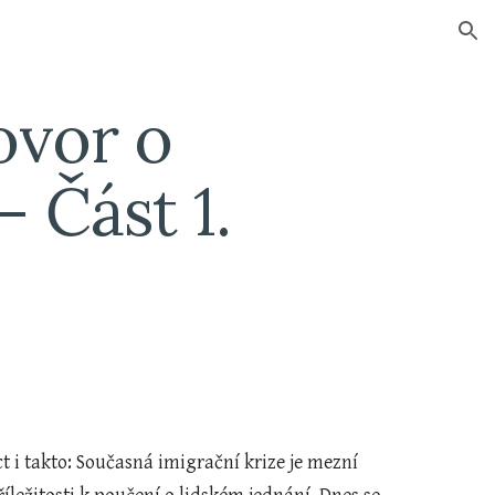
ion
vor o 
– Část 1.
t i takto: Současná imigrační krize je mezní 