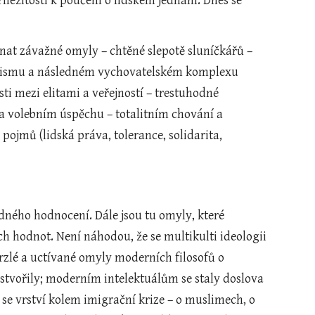
ležitosti k poučení o lidském jednání. Dnes se 
at závažné omyly – chtěné slepotě sluníčkářů – 
atismu a následném vychovatelském komplexu 
i mezi elitami a veřejností – trestuhodné 
 na volebním úspěchu – totalitním chování a 
ojmů (lidská práva, tolerance, solidarita, 
dného hodnocení. Dále jsou tu omyly, které 
ch hodnot. Není náhodou, že se multikulti ideologii 
zlé a uctívané omyly moderních filosofů o 
stvořily; moderním intelektuálům se staly doslova 
e vrství kolem imigrační krize – o muslimech, o 