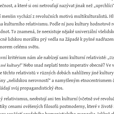
čnost, a které si oni netroufají nazývat jinak než „uprchlíci
í menšin vychází z revolučních motivů multikulturalistů. 
na kulturního relativismu. Podle ní jsou kultury hodnotově 
dnot. To znamená, že neexistuje nějaké univerzální všelidsk
ecně lidskou morálku prý vedla na Západě k pyšné nadřazeno
 norem celému světu.
ní kritérium nám ale nabízejí sami kulturní relativisté: „
Uz
 své kultury!“ 
Nebo snad neplatí tento imperativ
obecně? Ve v
e těchto relativistů v různých dobách nahlíženy jiné kultur
ány „nelidskou nerovností“ a namyšleným etnocentrismem 
ádají svůj propagandistický étos.
ý relativismus, neobstojí ani ten kulturní (včetně své revolu
ky cenami ověšených filosofů postmoderny, které v životě žá