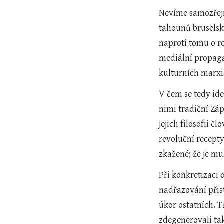
Nevíme samozřejm
tahounů bruselské
naproti tomu o r
mediální propaga
kulturních marxi
V čem se tedy id
nimi tradiční Záp
jejich filosofii 
revoluční recepty
zkažené; že je m
Při konkretizaci
nadřazování přist
úkor ostatních. T
zdegenerovali tak