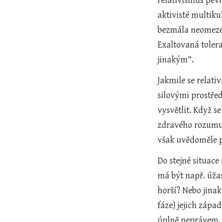
relativismus pev
aktivisté multiku
bezmála neomezen
Exaltovaná tolera
jinakým“.
Jakmile se relat
silovými prostře
vysvětlit. Když s
zdravého rozumu 
však uvědoměle po
Do stejné situace
má být např. úžas
horší? Nebo jinak
fáze) jejich zápa
úplně neprávem. P