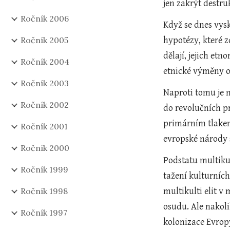
jen zakrýt destru
Ročník 2006
Když se dnes vys
Ročník 2005
hypotézy, které z
dělají, jejich et
Ročník 2004
etnické výměny o
Ročník 2003
Naproti tomu je 
Ročník 2002
do revolučních p
primárním tlakem
Ročník 2001
evropské národy s
Ročník 2000
Podstatu multiku
Ročník 1999
tažení kulturních
Ročník 1998
multikulti elit v
osudu. Ale nakoli
Ročník 1997
kolonizace Evrop