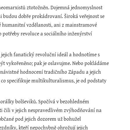
 neomarxistů ztotožněn. Dojemná jednomyslnost 
si budou dobře prokádrovaní. Široká veřejnost se 
 humanitní vzdělanosti, ani z mainstramové 
potřeby revoluce a sociálního inženýrství 
jich fanatický revoluční ideál a hodnotíme s 
 být vykořeněno; pak je oslavujme. Nebo pokládáme 
 nenávistné hodnocení tradičního Západu a jejich 
 co specifikuje multikulturalismus, je od podstaty 
orálky bolševiků. Spočívá v bezohledném 
i čili v jejich nespravedlivém zvýhodňování na 
 občané pod jejich dozorem už bohužel 
dníky, kteří nepochybně ohrožují jejich 