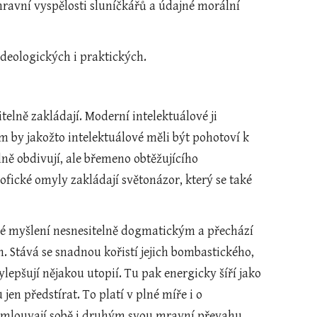
ravní vyspělosti sluníčkářů a údajné morální 
ideologických i praktických.
telně zakládají. Moderní intelektuálové ji 
om by jakožto intelektuálové měli být pohotoví k 
ě obdivují, ale břemeno obtěžujícího 
ické omyly zakládají světonázor, který se také 
cké myšlení nesnesitelně dogmatickým a přechází 
. Stává se snadnou kořistí jejich bombastického, 
ylepšují nějakou utopií. Tu pak energicky šíří jako 
en předstírat. To platí v plné míře i o 
namlouvají sobě i druhým svou mravní převahu, 