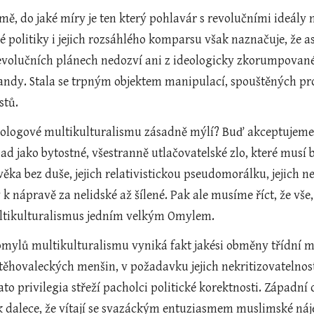
ě, do jaké míry je ten který pohlavár s revolučními ideály
 politiky i jejich rozsáhlého komparsu však naznačuje, že a
evolučních plánech nedozví ani z ideologicky zkorumpované
ndy. Stala se trpným objektem manipulací, spouštěných pro 
stů.
eologové multikulturalismu zásadně mýlí? Buď akceptujeme je
ad jako bytostné, všestranně utlačovatelské zlo, které musí
člověka bez duše, jejich relativistickou pseudomorálku, jejich
 k nápravě za nelidské až šílené. Pak ale musíme říct, že vše,
ultikulturalismus jedním velkým Omylem.
 omylů multikulturalismu vyniká fakt jakési obměny třídní m
ěhovaleckých menšin, v požadavku jejich nekritizovatelnost
ato privilegia střeží pacholci politické korektnosti. Západní
 dalece, že vítají se svazáckým entuziasmem muslimské nájez