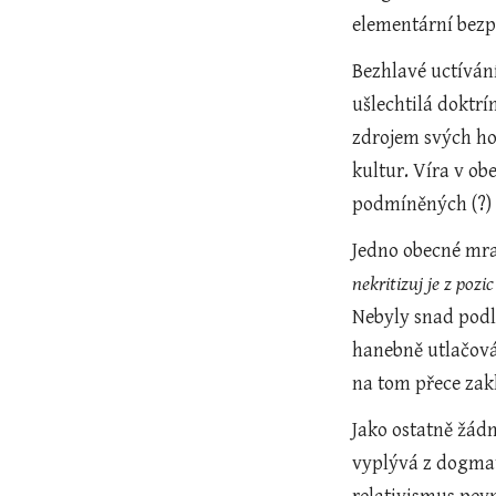
elementární bezpe
Bezhlavé uctíván
ušlechtilá doktrí
zdrojem svých ho
kultur. Víra v ob
podmíněných (?)
Jedno obecné mrav
nekritizuj je z pozic
Nebyly snad podl
hanebně utlačov
na tom přece zakl
Jako ostatně žádn
vyplývá z dogmati