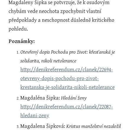
Magdaleny Šipka se potvrzuje, že k osudovým 
chybám vede neochota zpochybnit vlastní 
předpoklady a neschopnost důsledně kritického 
pohledu.
Poznámky:
Otevřený dopis Pochodu pro život: křesťanská je 
solidarita, nikoli netolerance
http://denikreferendum.cz/clanek/22694-
otevreny-dopis-pochodu-pro-zivot-
krestanska-je-solidarita-nikoli-netolerance
Magdaléna Šipka: 
Hledání ženy
http://denikreferendum.cz/clanek/22087-
hledani-zeny
Magdalena Šipková: 
Kristus manželství nezaložil