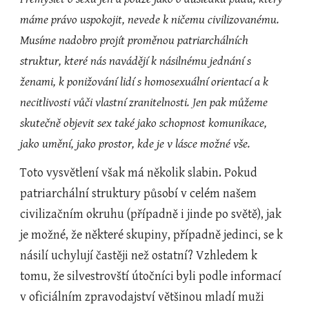
máme právo uspokojit, nevede k ničemu civilizovanému. 
Musíme nadobro projít proměnou patriarchálních 
struktur, které nás navádějí k násilnému jednání s 
ženami, k ponižování lidí s homosexuální orientací a k 
necitlivosti vůči vlastní zranitelnosti. Jen pak můžeme 
skutečně objevit sex také jako schopnost komunikace, 
jako umění, jako prostor, kde je v lásce možné vše.
Toto vysvětlení však má několik slabin. Pokud 
patriarchální struktury působí v celém našem 
civilizačním okruhu (případně i jinde po světě), jak 
je možné, že některé skupiny, případně jedinci, se k 
násilí uchylují častěji než ostatní? Vzhledem k 
tomu, že silvestrovští útočníci byli podle informací 
v oficiálním zpravodajství většinou mladí muži 