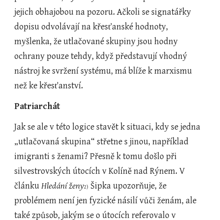
jejich obhajobou na pozoru. Ačkoli se signatářky 
dopisu odvolávají na křesťanské hodnoty, 
myšlenka, že utlačované skupiny jsou hodny 
ochrany pouze tehdy, když představují vhodný 
nástroj ke svržení systému, má blíže k marxismu 
než ke křesťanství.
Patriarchát
Jak se ale v této logice stavět k situaci, kdy se jedna 
„utlačovaná skupina“ střetne s jinou, například 
imigranti s ženami? Přesně k tomu došlo při 
silvestrovských útocích v Kolíně nad Rýnem. V 
článku 
Hledání ženy
Šipka upozorňuje, že 
2)  
problémem není jen fyzické násilí vůči ženám, ale 
také způsob, jakým se o útocích referovalo v 