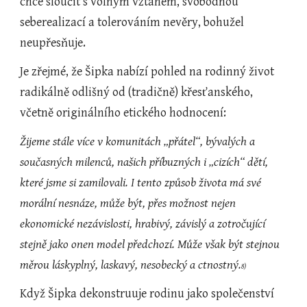
chce sloučit s volným vztahem, svobodnou 
seberealizací a tolerováním nevěry, bohužel 
neupřesňuje.
Je zřejmé, že Šipka nabízí pohled na rodinný život 
radikálně odlišný od (tradičně) křesťanského, 
včetně originálního etického hodnocení:
Žijeme stále více v komunitách „přátel“, bývalých a 
současných milenců, našich příbuzných i „cizích“ dětí, 
které jsme si zamilovali. I tento způsob života má své 
morální nesnáze, může být, přes možnost nejen 
ekonomické nezávislosti, hrabivý, závislý a zotročující 
stejně jako onen model předchozí. Může však být stejnou 
měrou láskyplný, laskavý, nesobecký a ctnostný.
8)
Když Šipka dekonstruuje rodinu jako společenství 