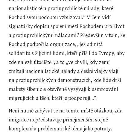
nacionalistické a protiuprchlické nálady, které 
Pochod svou podobou vzbuzoval.“ V čem vidí 
signatářky dopisu spojení mezi Pochodem pro život 
a protiuprchlickými náladami? Především v tom, že 
Pochod podpořila organizace, „jež odmítá 
solidaritu s žijícími lidmi, kteří přišli do Evropy, aby 
zde nalezli útočiště“, a to „ve chvíli, kdy zemí 
zmítají nacionalistické nálady a české vlajky vlají 
na protiuprchlických demonstracích, kde lidé drží 
makety šibenic a otevřeně vyzývají k usmrcování 
migrujících a těch, kteří je podporují…“.
Není nutné zabývat se na tomto místě otázkou, zda 
imigrace nepředstavuje přinejmenším stejně 
komplexní a problematické téma jako potraty.  