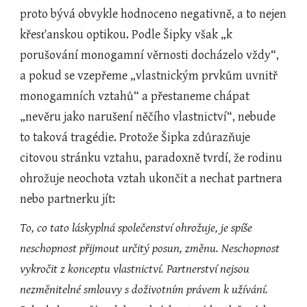
proto bývá obvykle hodnoceno negativně, a to nejen 
křesťanskou optikou. Podle Šipky však „k 
porušování monogamní věrnosti docházelo vždy“, 
a pokud se vzepřeme „vlastnickým prvkům uvnitř 
monogamních vztahů“ a přestaneme chápat 
„nevěru jako narušení něčího vlastnictví“, nebude 
to taková tragédie. Protože Šipka zdůrazňuje 
citovou stránku vztahu, paradoxně tvrdí, že rodinu 
ohrožuje neochota vztah ukončit a nechat partnera 
nebo partnerku jít:
To, co tato láskyplná společenství ohrožuje, je spíše 
neschopnost přijmout určitý posun, změnu. Neschopnost 
vykročit z konceptu vlastnictví. Partnerství nejsou 
nezměnitelné smlouvy s doživotním právem k užívání. 