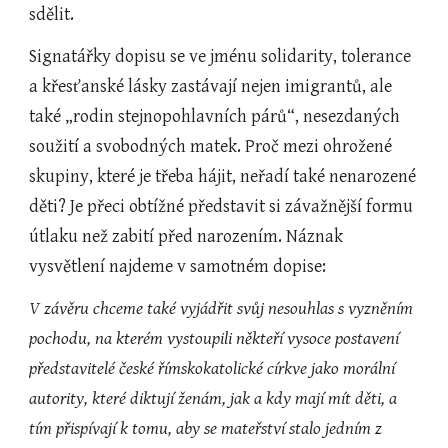
sdělit.
Signatářky dopisu se ve jménu solidarity, tolerance 
a křesťanské lásky zastávají nejen imigrantů, ale 
také „rodin stejnopohlavních párů“, nesezdaných 
soužití a svobodných matek. Proč mezi ohrožené 
skupiny, které je třeba hájit, neřadí také nenarozené 
děti? Je přeci obtížné představit si závažnější formu 
útlaku než zabití před narozením. Náznak 
vysvětlení najdeme v samotném dopise:
V závěru chceme také vyjádřit svůj nesouhlas s vyzněním 
pochodu, na kterém vystoupili někteří vysoce postavení 
představitelé české římskokatolické církve jako morální 
autority, které diktují ženám, jak a kdy mají mít děti, a 
tím přispívají k tomu, aby se mateřství stalo jedním z 