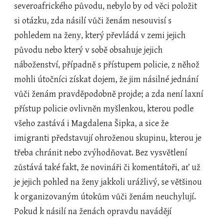
severoafrického původu, nebylo by od věci položit 
si otázku, zda násilí vůči ženám nesouvisí s 
pohledem na ženy, který převládá v zemi jejich 
původu nebo který v sobě obsahuje jejich 
náboženství, případně s přístupem policie, z něhož 
mohli útočníci získat dojem, že jim násilné jednání 
vůči ženám pravděpodobně projde; a zda není laxní 
přístup policie ovlivněn myšlenkou, kterou podle 
všeho zastává i Magdalena Šipka, a sice že 
imigranti představují ohroženou skupinu, kterou je 
třeba chránit nebo zvýhodňovat. Bez vysvětlení 
zůstává také fakt, že novináři či komentátoři, ať už 
je jejich pohled na ženy jakkoli urážlivý, se většinou 
k organizovaným útokům vůči ženám neuchylují. 
Pokud k násilí na ženách opravdu navádějí 