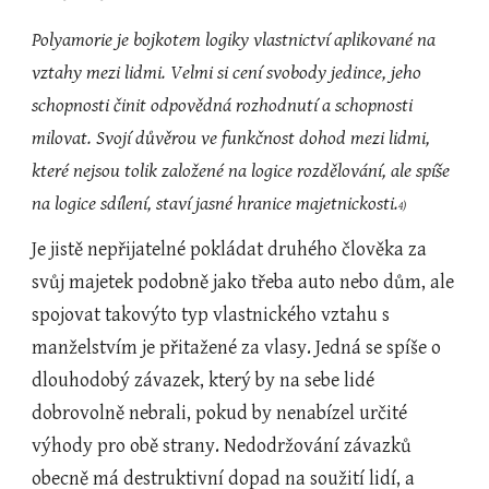
Polyamorie je bojkotem logiky vlastnictví aplikované na 
vztahy mezi lidmi. Velmi si cení svobody jedince, jeho 
schopnosti činit odpovědná rozhodnutí a schopnosti 
milovat. Svojí důvěrou ve funkčnost dohod mezi lidmi, 
které nejsou tolik založené na logice rozdělování, ale spíše 
na logice sdílení, staví jasné hranice majetnickosti.
4)
Je jistě nepřijatelné pokládat druhého člověka za 
svůj majetek podobně jako třeba auto nebo dům, ale 
spojovat takovýto typ vlastnického vztahu s 
manželstvím je přitažené za vlasy. Jedná se spíše o 
dlouhodobý závazek, který by na sebe lidé 
dobrovolně nebrali, pokud by nenabízel určité 
výhody pro obě strany. Nedodržování závazků 
obecně má destruktivní dopad na soužití lidí, a 