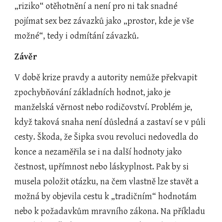
„riziko“ otěhotnění a není pro ni tak snadné 
pojímat sex bez závazků jako „prostor, kde je vše 
možné“, tedy i odmítání závazků.
Závěr
V době krize pravdy a autority nemůže překvapit 
zpochybňování základních hodnot, jako je 
manželská věrnost nebo rodičovství. Problém je, 
když taková snaha není důsledná a zastaví se v půli 
cesty. Škoda, že Šipka svou revoluci nedovedla do 
konce a nezaměřila se i na další hodnoty jako 
čestnost, upřímnost nebo láskyplnost. Pak by si 
musela položit otázku, na čem vlastně lze stavět a 
možná by objevila cestu k „tradičním“ hodnotám 
nebo k požadavkům mravního zákona. Na příkladu 