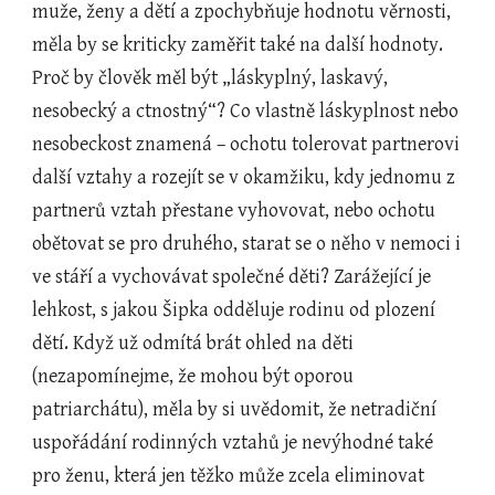
muže, ženy a dětí a zpochybňuje hodnotu věrnosti, 
měla by se kriticky zaměřit také na další hodnoty. 
Proč by člověk měl být „láskyplný, laskavý, 
nesobecký a ctnostný“? Co vlastně láskyplnost nebo 
nesobeckost znamená – ochotu tolerovat partnerovi 
další vztahy a rozejít se v okamžiku, kdy jednomu z 
partnerů vztah přestane vyhovovat, nebo ochotu 
obětovat se pro druhého, starat se o něho v nemoci i 
ve stáří a vychovávat společné děti? Zarážející je 
lehkost, s jakou Šipka odděluje rodinu od plození 
dětí. Když už odmítá brát ohled na děti 
(nezapomínejme, že mohou být oporou 
patriarchátu), měla by si uvědomit, že netradiční 
uspořádání rodinných vztahů je nevýhodné také 
pro ženu, která jen těžko může zcela eliminovat 