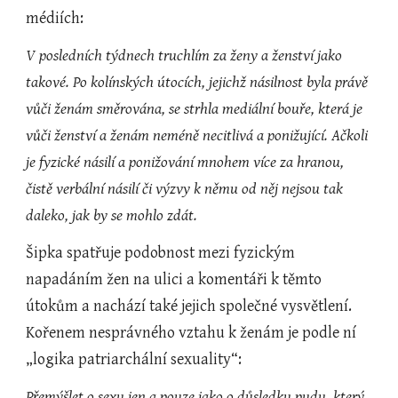
médiích:
V posledních týdnech truchlím za ženy a ženství jako 
takové. Po kolínských útocích, jejichž násilnost byla právě 
vůči ženám směrována, se strhla mediální bouře, která je 
vůči ženství a ženám neméně necitlivá a ponižující. Ačkoli 
je fyzické násilí a ponižování mnohem více za hranou, 
čistě verbální násilí či výzvy k němu od něj nejsou tak 
daleko, jak by se mohlo zdát.
Šipka spatřuje podobnost mezi fyzickým 
napadáním žen na ulici a komentáři k těmto 
útokům a nachází také jejich společné vysvětlení. 
Kořenem nesprávného vztahu k ženám je podle ní 
„logika patriarchální sexuality“:
Přemýšlet o sexu jen a pouze jako o důsledku pudu, který 