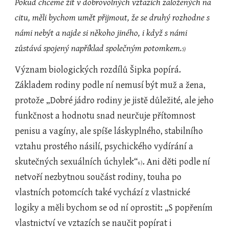
Pokud chceme žít v dobrovolných vztazích založených na 
citu, měli bychom umět přijmout, že se druhý rozhodne s 
námi nebýt a najde si někoho jiného, i když s námi 
zůstává spojený například společným potomkem.
5)
Význam biologických rozdílů Šipka popírá. 
Základem rodiny podle ní nemusí být muž a žena, 
protože „Dobré jádro rodiny je jistě důležité, ale jeho 
funkčnost a hodnotu snad neurčuje přítomnost 
penisu a vagíny, ale spíše láskyplného, stabilního 
vztahu prostého násilí, psychického vydírání a 
skutečných sexuálních úchylek“
. Ani děti podle ní 
6)
netvoří nezbytnou součást rodiny, touha po 
vlastních potomcích také vychází z vlastnické 
logiky a měli bychom se od ní oprostit: „S popřením 
vlastnictví ve vztazích se naučit popírat i 