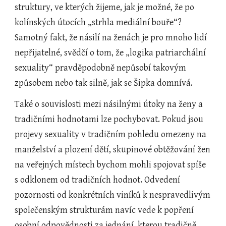
struktury, ve kterých žijeme, jak je možné, že po 
kolínských útocích „strhla mediální bouře“? 
Samotný fakt, že násilí na ženách je pro mnoho lidí 
nepřijatelné, svědčí o tom, že „logika patriarchální 
sexuality“ pravděpodobně nepůsobí takovým 
způsobem nebo tak silně, jak se Šipka domnívá.
Také o souvislosti mezi násilnými útoky na ženy a 
tradičními hodnotami lze pochybovat. Pokud jsou 
projevy sexuality v tradičním pohledu omezeny na 
manželství a plození dětí, skupinové obtěžování žen 
na veřejných místech bychom mohli spojovat spíše 
s odklonem od tradičních hodnot. Odvedení 
pozornosti od konkrétních viníků k nespravedlivým 
společenským strukturám navíc vede k popření 
osobní odpovědnosti za jednání, kterou tradičně 