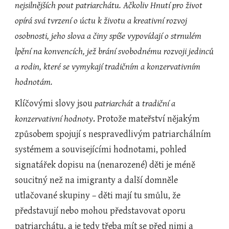
nejsilnějších pout patriarchátu. Ačkoliv Hnutí pro život 
opírá svá tvrzení o úctu k životu a kreativní rozvoj 
osobnosti, jeho slova a činy spíše vypovídají o strnulém 
lpění na konvencích, jež brání svobodnému rozvoji jedinců 
a rodin, které se vymykají tradičním a konzervativním 
hodnotám.
Klíčovými slovy jsou 
patriarchát
 a 
tradiční a 
konzervativní hodnoty
. Protože mateřství nějakým 
způsobem spojují s nespravedlivým patriarchálním 
systémem a souvisejícími hodnotami, pohled 
signatářek dopisu na (nenarozené) děti je méně 
soucitný než na imigranty a další domněle 
utlačované skupiny – děti mají tu smůlu, že 
představují nebo mohou představovat oporu 
patriarchátu, a je tedy třeba mít se před nimi a 