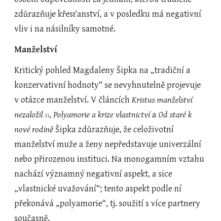
zdůrazňuje křesťanství, a v posledku má negativní 
vliv i na násilníky samotné.
Manželství
Kritický pohled Magdaleny Šipka na „tradiční a 
konzervativní hodnoty“ se nevyhnutelně projevuje 
v otázce manželství. V článcích 
Kristus manželství 
nezaložil 
, 
Polyamorie a krize vlastnictví
 a 
Od staré k 
3)
nové rodině
 Šipka zdůrazňuje, že celoživotní 
manželství muže a ženy nepředstavuje univerzální 
nebo přirozenou instituci. Na monogamním vztahu 
nachází významný negativní aspekt, a sice 
„vlastnické uvažování“; tento aspekt podle ní 
překonává „polyamorie“, tj. soužití s více partnery 
současně.