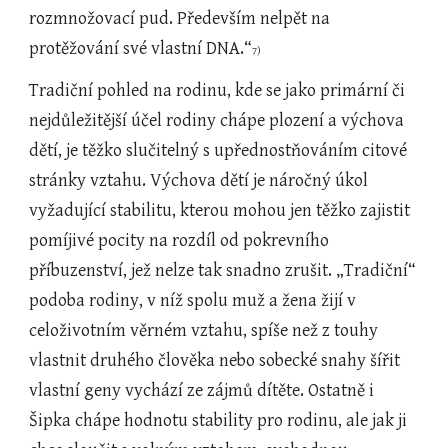
rozmnožovací pud. Především nelpět na 
protěžování své vlastní DNA.“
7)
Tradiční pohled na rodinu, kde se jako primární či 
nejdůležitější účel rodiny chápe plození a výchova 
dětí, je těžko slučitelný s upřednostňováním citové 
stránky vztahu. Výchova dětí je náročný úkol 
vyžadující stabilitu, kterou mohou jen těžko zajistit 
pomíjivé pocity na rozdíl od pokrevního 
příbuzenství, jež nelze tak snadno zrušit. „Tradiční“ 
podoba rodiny, v níž spolu muž a žena žijí v 
celoživotním věrném vztahu, spíše než z touhy 
vlastnit druhého člověka nebo sobecké snahy šířit 
vlastní geny vychází ze zájmů dítěte. Ostatně i 
Šipka chápe hodnotu stability pro rodinu, ale jak ji 