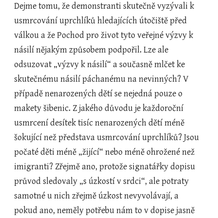
Dejme tomu, že demonstranti skutečně vyzývali k 
usmrcování uprchlíků hledajících útočiště před 
válkou a že Pochod pro život tyto veřejné výzvy k 
násilí nějakým způsobem podpořil. Lze ale 
odsuzovat „výzvy k násilí“ a současně mlčet ke 
skutečnému násilí páchanému na nevinných? V 
případě nenarozených dětí se nejedná pouze o 
makety šibenic. Z jakého důvodu je každoroční 
usmrcení desítek tisíc nenarozených dětí méně 
šokující než představa usmrcování uprchlíků? Jsou 
počaté děti méně „žijící“ nebo méně ohrožené než 
imigranti? Zřejmě ano, protože signatářky dopisu 
průvod sledovaly „s úzkostí v srdci“, ale potraty 
samotné u nich zřejmě úzkost nevyvolávají, a 
pokud ano, neměly potřebu nám to v dopise jasně 