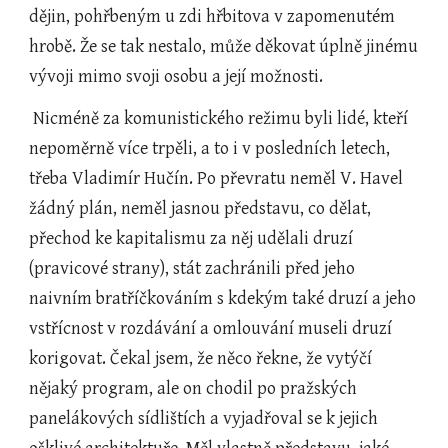
dějin, pohřbeným u zdi hřbitova v zapomenutém 
hrobě. Že se tak nestalo, může děkovat úplně jinému 
vývoji mimo svoji osobu a její možnosti.
 Nicméně za komunistického režimu byli lidé, kteří 
nepoměrně více trpěli, a to i v posledních letech, 
třeba Vladimír Hučín. Po převratu neměl V. Havel 
žádný plán, neměl jasnou představu, co dělat, 
přechod ke kapitalismu za něj udělali druzí 
(pravicové strany), stát zachránili před jeho 
naivním bratříčkováním s kdekým také druzí a jeho 
vstřícnost v rozdávání a omlouvání museli druzí 
korigovat. Čekal jsem, že něco řekne, že vytýčí 
nějaký program, ale on chodil po pražských 
panelákových sídlištích a vyjadřoval se k jejich 