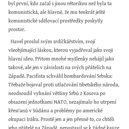
byl první, kdo začal s jinou rétorikou než byla ta 
komunistická, ale hlavně, že mu tenkrát ještě 
komunistické sdělovací prostředky poskytly 
prostor.  
  Havel proslul svým srdíčkářstvím, svojí 
všeobjímající láskou, kterou vyjadřoval jako svoji 
hlavní ideu. Přitom mnohé myšlenky nehájil jako 
takové, ale jen v závislosti na svých přátelích na 
Západě. Pacifista schválil bombardování Srbska: 
Třebaže bojoval proti utlačování tibetského národa, 
neodsoudil vyhnání většiny Srbů z Kosova po 
obsazení jednotkami NATO, nezajímalo ho utrpení 
křesťanů v Súdánu a problémy po americké 
okupaci Iráku. Prostě jen a jen přesně to, co chtěli 
jeho přátelé na Západě, nepostavil se k žádné kauze 