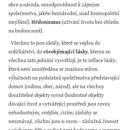
obce a národa, nezodpovědnost k zájmům 
společenstva, jakési beznárodní, snad kosmopolitní 
smýšlení). 
Hédonismus
 (užívání života bez ohledu 
na budoucnost).
  Všechno to jsou ideály, které se vejdou do 
srdíčkářství, do 
všeobjímající lásky
, kterou se 
všechna tato jednání vysvětlují. Je to inflace lásky, 
která není soustředěna se značnou mírou 
výlučnosti na podstatná společenstva představující 
domov (rodinu, obec, národ), ale na všechny 
dosažitelné objekty rovně (hodnotné objekty 
dávající život a vytvářející prostředí jsou rovny 
nehodnotným, vnějším, cizím; zásluhy se 
neuznávají, všichni jsou si rovni – záslužná činnost 