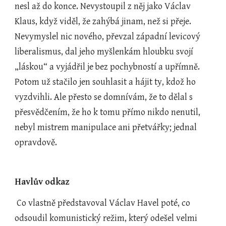
nesl až do konce. Nevystoupil z něj jako Václav 
Klaus, když viděl, že zahýbá jinam, než si přeje. 
Nevymyslel nic nového, převzal západní levicový 
liberalismus, dal jeho myšlenkám hloubku svojí 
„láskou“ a vyjádřil je bez pochybností a upřímně. 
Potom už stačilo jen souhlasit a hájit ty, kdož ho 
vyzdvihli. Ale přesto se domnívám, že to dělal s 
přesvědčením, že ho k tomu přímo nikdo nenutil, 
nebyl mistrem manipulace ani přetvářky; jednal 
opravdově.
Havlův odkaz
 Co vlastně představoval Václav Havel poté, co 
odsoudil komunistický režim, který odešel velmi 