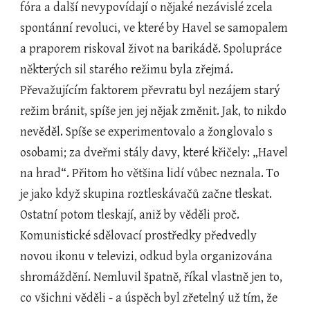
fóra a další nevypovídají o nějaké nezávislé zcela 
spontánní revoluci, ve které by Havel se samopalem 
a praporem riskoval život na barikádě. Spolupráce 
některých sil starého režimu byla zřejmá. 
Převažujícím faktorem převratu byl nezájem starý 
režim bránit, spíše jen jej nějak změnit. Jak, to nikdo 
nevěděl. Spíše se experimentovalo a žonglovalo s 
osobami; za dveřmi stály davy, které křičely: „Havel 
na hrad“. Přitom ho většina lidí vůbec neznala. To 
je jako když skupina roztleskávačů začne tleskat. 
Ostatní potom tleskají, aniž by věděli proč. 
Komunistické sdělovací prostředky předvedly 
novou ikonu v televizi, odkud byla organizována 
shromáždění. Nemluvil špatně, říkal vlastně jen to, 
co všichni věděli - a úspěch byl zřetelný už tím, že 