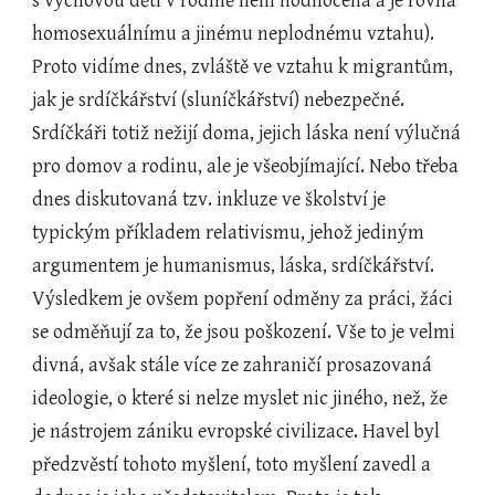
s výchovou dětí v rodině není hodnocena a je rovna 
homosexuálnímu a jinému neplodnému vztahu). 
Proto vidíme dnes, zvláště ve vztahu k migrantům, 
jak je srdíčkářství (sluníčkářství) nebezpečné. 
Srdíčkáři totiž nežijí doma, jejich láska není výlučná 
pro domov a rodinu, ale je všeobjímající. Nebo třeba 
dnes diskutovaná tzv. inkluze ve školství je 
typickým příkladem relativismu, jehož jediným 
argumentem je humanismus, láska, srdíčkářství. 
Výsledkem je ovšem popření odměny za práci, žáci 
se odměňují za to, že jsou poškození. Vše to je velmi 
divná, avšak stále více ze zahraničí prosazovaná 
ideologie, o které si nelze myslet nic jiného, než, že 
je nástrojem zániku evropské civilizace. Havel byl 
předzvěstí tohoto myšlení, toto myšlení zavedl a 