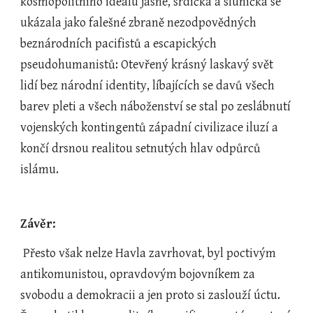
kosmopolitního ideálu jasné, srdíčka a sluníčka se 
ukázala jako falešné zbraně nezodpovědných 
beznárodních pacifistů a escapických 
pseudohumanistů: Otevřený krásný laskavý svět 
lidí bez národní identity, líbajících se davů všech 
barev pleti a všech náboženství se stal po zeslábnutí 
vojenských kontingentů západní civilizace iluzí a 
končí drsnou realitou setnutých hlav odpůrců 
islámu.
Závěr:
 Přesto však nelze Havla zavrhovat, byl poctivým 
antikomunistou, opravdovým bojovníkem za 
svobodu a demokracii a jen proto si zaslouží úctu. 