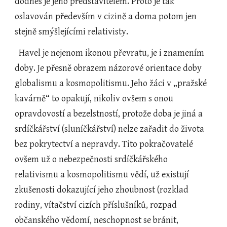
dodnes je jeho představitelem. Proto je tak 
oslavován především v cizině a doma potom jen 
stejně smýšlejícími relativisty.
  Havel je nejenom ikonou převratu, je i znamením 
doby. Je přesně obrazem názorové orientace doby 
globalismu a kosmopolitismu. Jeho žáci v „pražské 
kavárně“ to opakují, nikoliv ovšem s onou 
opravdovostí a bezelstností, protože doba je jiná a 
srdíčkářství (sluníčkářství) nelze zařadit do života 
bez pokrytectví a nepravdy. Tito pokračovatelé 
ovšem už o nebezpečnosti srdíčkářského 
relativismu a kosmopolitismu vědí, už existují 
zkušenosti dokazující jeho zhoubnost (rozklad 
rodiny, vítačství cizích příslušníků, rozpad 
občanského vědomí, neschopnost se bránit, 