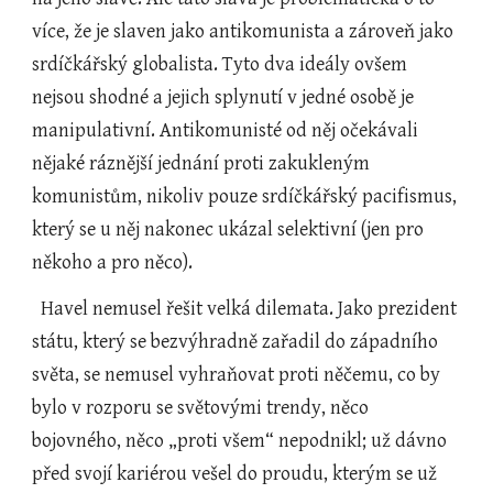
více, že je slaven jako antikomunista a zároveň jako 
srdíčkářský globalista. Tyto dva ideály ovšem 
nejsou shodné a jejich splynutí v jedné osobě je 
manipulativní. Antikomunisté od něj očekávali 
nějaké ráznější jednání proti zakukleným 
komunistům, nikoliv pouze srdíčkářský pacifismus, 
který se u něj nakonec ukázal selektivní (jen pro 
někoho a pro něco).
  Havel nemusel řešit velká dilemata. Jako prezident 
státu, který se bezvýhradně zařadil do západního 
světa, se nemusel vyhraňovat proti něčemu, co by 
bylo v rozporu se světovými trendy, něco 
bojovného, něco „proti všem“ nepodnikl; už dávno 
před svojí kariérou vešel do proudu, kterým se už 