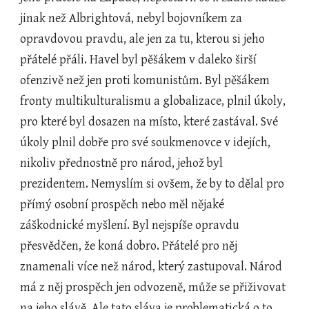
jinak než Albrightová, nebyl bojovníkem za 
opravdovou pravdu, ale jen za tu, kterou si jeho 
přátelé přáli. Havel byl pěšákem v daleko širší 
ofenzivě než jen proti komunistům. Byl pěšákem 
fronty multikulturalismu a globalizace, plnil úkoly, 
pro které byl dosazen na místo, které zastával. Své 
úkoly plnil dobře pro své soukmenovce v idejích, 
nikoliv přednostně pro národ, jehož byl 
prezidentem. Nemyslím si ovšem, že by to dělal pro 
přímý osobní prospěch nebo měl nějaké 
záškodnické myšlení. Byl nejspíše opravdu 
přesvědčen, že koná dobro. Přátelé pro něj 
znamenali více než národ, který zastupoval. Národ 
má z něj prospěch jen odvozeně, může se přiživovat 
na jeho slávě. Ale tato sláva je problematická o to 