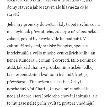
ošklivé architektuře. Měl vlastně představu, jaké 
domy stavět a jak je stavět, ale hlavně za co je 
stavět?
 Jeho hry pronikly do světa, i když opět nevím, co na 
nich bylo tak převratného, zda by o ně vůbec někdo 
zakopl, pokud by nebyla vůle ho podpořit. V 
zahraničí byly emigrantské časopisy, spousta 
intelektuálů a vyšlo mnoho vynikajících knih (Jan 
Beneš, Kundera, Forman, Škvorečtí, Milo Komínek 
atd.). Jak zásluhami v protikomunistickém odboji, 
tak i osobnostními kvalitami byli lidé, kteří jej 
převyšovali. Tím ovšem nechci říci, že byl 
neschopný vést Chartu, že svoji práci odbojáře 
nedělal dobře. Horší bylo jeho chování státníka, ale 
to mu zase nelze příliš vyčítat, protože vhodnější 