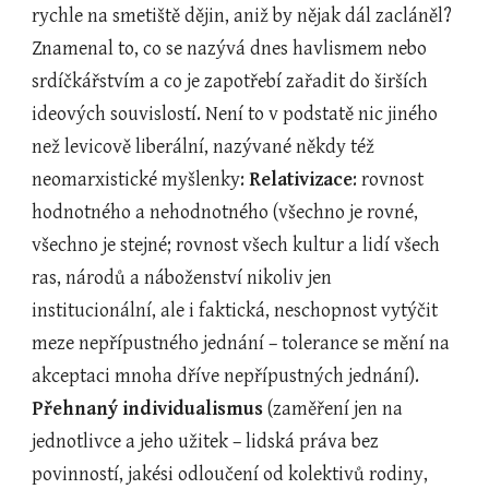
rychle na smetiště dějin, aniž by nějak dál zacláněl? 
Znamenal to, co se nazývá dnes havlismem nebo 
srdíčkářstvím a co je zapotřebí zařadit do širších 
ideových souvislostí. Není to v podstatě nic jiného 
než levicově liberální, nazývané někdy též 
neomarxistické myšlenky: 
Relativizace
: rovnost 
hodnotného a nehodnotného (všechno je rovné, 
všechno je stejné; rovnost všech kultur a lidí všech 
ras, národů a náboženství nikoliv jen 
institucionální, ale i faktická, neschopnost vytýčit 
meze nepřípustného jednání – tolerance se mění na 
akceptaci mnoha dříve nepřípustných jednání). 
Přehnaný individualismus
 (zaměření jen na 
jednotlivce a jeho užitek – lidská práva bez 
povinností, jakési odloučení od kolektivů rodiny, 