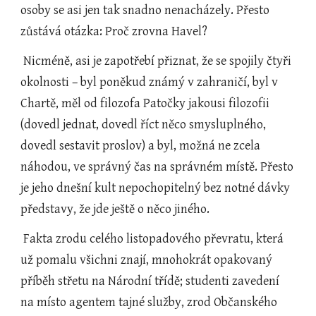
osoby se asi jen tak snadno nenacházely. Přesto 
zůstává otázka: Proč zrovna Havel?
 Nicméně, asi je zapotřebí přiznat, že se spojily čtyři 
okolnosti – byl poněkud známý v zahraničí, byl v 
Chartě, měl od filozofa Patočky jakousi filozofii 
(dovedl jednat, dovedl říct něco smysluplného, 
dovedl sestavit proslov) a byl, možná ne zcela 
náhodou, ve správný čas na správném místě. Přesto 
je jeho dnešní kult nepochopitelný bez notné dávky 
představy, že jde ještě o něco jiného.
 Fakta zrodu celého listopadového převratu, která 
už pomalu všichni znají, mnohokrát opakovaný 
příběh střetu na Národní třídě; studenti zavedení 
na místo agentem tajné služby, zrod Občanského 