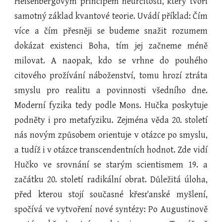
Heisenbergovým principem neurčitosti, který tvoří
samotný základ kvantové teorie. Uvádí příklad: Čím
více a čím přesněji se budeme snažit rozumem
dokázat existenci Boha, tím jej začneme méně
milovat. A naopak, kdo se vrhne do pouhého
citového prožívání náboženství, tomu hrozí ztráta
smyslu pro realitu a povinnosti všedního dne.
Moderní fyzika tedy podle Mons. Hučka poskytuje
podněty i pro metafyziku. Zejména věda 20. století
nás novým způsobem orientuje v otázce po smyslu,
a tudíž i v otázce transcendentních hodnot. Zde vidí
Hučko ve srovnání se starým scientismem 19. a
začátku 20. století radikální obrat. Důležitá úloha,
před kterou stojí současné křesťanské myšlení,
spočívá ve vytvoření nové syntézy: Po Augustinově