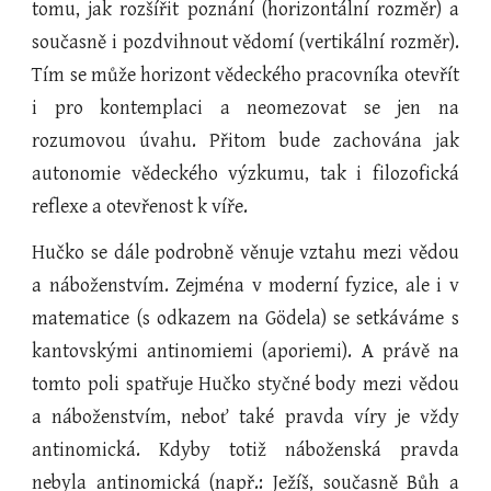
tomu, jak rozšířit poznání (horizontální rozměr) a
současně i pozdvihnout vědomí (vertikální rozměr).
Tím se může horizont vědeckého pracovníka otevřít
i pro kontemplaci a neomezovat se jen na
rozumovou úvahu. Přitom bude zachována jak
autonomie vědeckého výzkumu, tak i filozofická
reflexe a otevřenost k víře.
Hučko se dále podrobně věnuje vztahu mezi vědou
a náboženstvím. Zejména v moderní fyzice, ale i v
matematice (s odkazem na Gödela) se setkáváme s
kantovskými antinomiemi (aporiemi). A právě na
tomto poli spatřuje Hučko styčné body mezi vědou
a náboženstvím, neboť také pravda víry je vždy
antinomická. Kdyby totiž náboženská pravda
nebyla antinomická (např.: Ježíš, současně Bůh a