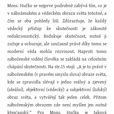
Mons. Hučko se nejprve podrobně zabývá tím, co je
v náboženském a vědeckém obrazu světa totožné, a
čím se oba pohledy liší. Zdůrazňuje, že každý
vědecký přístup ke skutečnosti je zákonitě
redukcionistický. Redukuje skutečnost, nutně ji
zužuje a ochuzuje, ale současně právě díky tomu se
moderní věda mohla rozvinout. Naproti tomu
náboženské vidění člověka se zakládá na celostním
chápání skutečnosti. Na str.15 stojí: „A je to právě v
náboženském (v pravém smyslu slova) obraze světa,
kde se zpravidla slévají v jedno reálný a zjevený
(ideální), objektivní (vědecký) a subjektivní (lidský)
obraz světa, a vytvářejí tak jeden celek. Přitom
náboženským obrazem zde není myšlen jen nutně
křesťanský.“ Pro Mons. Hučka je taková