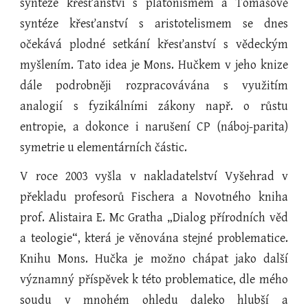
syntéze křesťanství s platonismem a Tomášově
syntéze křesťanství s aristotelismem se dnes
očekává plodné setkání křesťanství s vědeckým
myšlením. Tato idea je Mons. Hučkem v jeho knize
dále podrobněji rozpracovávána s využitím
analogií s fyzikálními zákony např. o růstu
entropie, a dokonce i narušení CP (náboj-parita)
symetrie u elementárních částic.
V roce 2003 vyšla v nakladatelství Vyšehrad v
překladu profesorů Fischera a Novotného kniha
prof. Alistaira E. Mc Gratha „Dialog přírodních věd
a teologie“, která je věnována stejné problematice.
Knihu Mons. Hučka je možno chápat jako další
významný příspěvek k této problematice, dle mého
soudu v mnohém ohledu daleko hlubší a