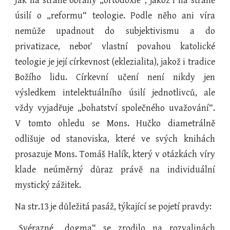
Jak na straně obrany „ortodoxie“, jakož i na straně
úsilí o „reformu“ teologie. Podle něho ani víra
nemůže upadnout do subjektivismu a do
privatizace, neboť vlastní povahou katolické
teologie je její církevnost (eklezialita), jakož i tradice
Božího lidu. Církevní učení není nikdy jen
výsledkem intelektuálního úsilí jednotlivců, ale
vždy vyjadřuje „bohatství společného uvažování“.
V tomto ohledu se Mons. Hučko diametrálně
odlišuje od stanoviska, které ve svých knihách
prosazuje Mons. Tomáš Halík, který v otázkách víry
klade neúměrný důraz právě na individuální
mystický zážitek.
Na str.13 je důležitá pasáž, týkající se pojetí pravdy:
„Svérazné „dogma“ se zrodilo na rozvalinách