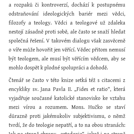
a rozpaků či kontroverzí, dochází k postupnému
odstraňování ideologických bariér mezi vědci,
filozofy a teology. Vědci a teologové už zdaleka
nestojí zásadně proti sobě, ale často se snaží hledat
společná řešení. V takovém dialogu však zasvěceně
o víře může hovořit jen věřící. Vědec přitom nemusí
být teologem, ale musí být věřícím vědcem, aby se
mohlo dospět k plodné spolupráci a dohodě.
Čtenář se často v této knize setká též s citacemi z
encykliky sv. Jana Pavla II. „Fides et ratio“, která
vyjadřuje současné katolické stanovisko ke vztahu
mezi vírou a rozumem. Mons. Hučko se staví
důrazně proti jakémukoliv subjektivismu, o němž
tvrdí, že do teologie nepatří, a to na obou stranách: