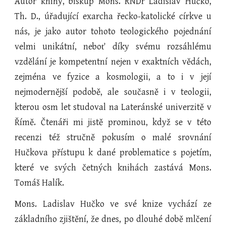
Autor knihy, biskup Mons. RNDr Ladislav Hučko,
Th. D., úřadující exarcha řecko-katolické církve u
nás, je jako autor tohoto teologického pojednání
velmi unikátní, neboť díky svému rozsáhlému
vzdělání je kompetentní nejen v exaktních vědách,
zejména ve fyzice a kosmologii, a to i v její
nejmodernější podobě, ale současně i v teologii,
kterou osm let studoval na Lateránské univerzitě v
Římě. Čtenáři mi jistě prominou, když se v této
recenzi též stručně pokusím o malé srovnání
Hučkova přístupu k dané problematice s pojetím,
které ve svých četných knihách zastává Mons.
Tomáš Halík.
Mons. Ladislav Hučko ve své knize vychází ze
základního zjištění, že dnes, po dlouhé době mlčení