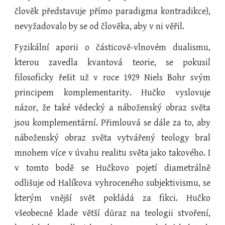
člověk představuje přímo paradigma kontradikce),
nevyžadovalo by se od člověka, aby v ni věřil.
Fyzikální aporii o částicově-vlnovém dualismu,
kterou zavedla kvantová teorie, se pokusil
filosoficky řešit už v roce 1929 Niels Bohr svým
principem komplementarity. Hučko vyslovuje
názor, že také vědecký a náboženský obraz světa
jsou komplementární. Přimlouvá se dále za to, aby
náboženský obraz světa vytvářený teology bral
mnohem více v úvahu realitu světa jako takového. I
v tomto bodě se Hučkovo pojetí diametrálně
odlišuje od Halíkova vyhroceného subjektivismu, se
kterým vnější svět pokládá za fikci. Hučko
všeobecně klade větší důraz na teologii stvoření,