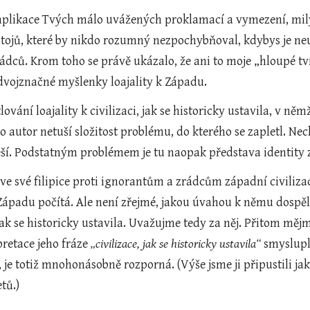
implikace Tvých málo uvážených proklamací a vymezení, milý
ojů, které by nikdo rozumný nezpochybňoval, kdybys je neu
ců. Krom toho se právě ukázalo, že ani to moje „hloupé tvrz
 dvojznačné myšlenky loajality k Západu.  
ování loajality k civilizaci, jak se historicky ustavila, v ně
ho autor netuší složitost problému, do kterého se zapletl. Nec
í. Podstatným problémem je tu naopak představa identity zápa
e své filipice proti ignorantům a zrádcům západní civilizace
Západu počítá. Ale není zřejmé, jakou úvahou k němu dospěl,
jak se historicky ustavila. Uvažujme tedy za něj. Přitom měj
retace jeho fráze 
„civilizace, jak se historicky ustavila“
 smyslupl
, je totiž mnohonásobně rozporná. (Výše jsme ji připustili ja
tů.)