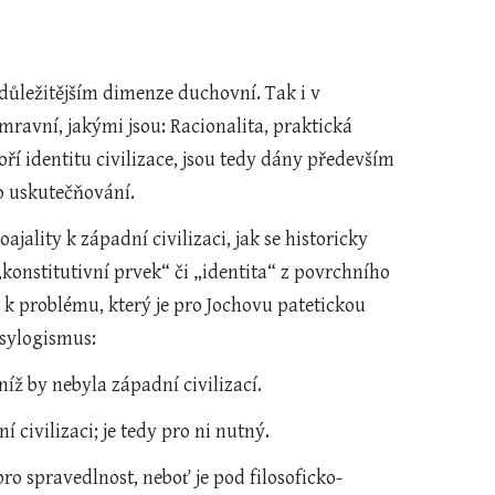
jdůležitějším dimenze duchovní. Tak i v 
ravní, jakými jsou: Racionalita, praktická 
ří identitu civilizace, jsou tedy dány především 
o uskutečňování.
ality k západní civilizaci, jak se historicky 
konstitutivní prvek“ či „identita“ z povrchního 
 k problému, který je pro Jochovu patetickou 
 sylogismus:
 níž by nebyla západní civilizací.
civilizaci; je tedy pro ni nutný.
 spravedlnost, neboť je pod filosoficko-