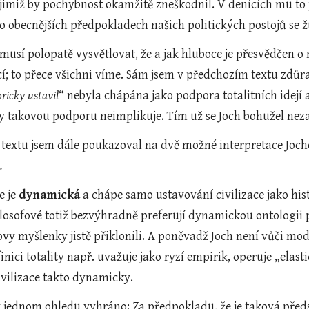
jimiž by pochybnost okamžitě zneškodnil. V denících mu to p
 o obecnějších předpokladech našich politických postojů se 
usí polopatě vysvětlovat, že a jak hluboce je přesvědčen o n
í; to přece všichni víme. Sám jsem v předchozím textu zdůra
oricky ustavil
“ nebyla chápána jako podpora totalitních idejí a 
ty takovou podporu neimplikuje. Tím už se Joch bohužel nez
textu jsem dále poukazoval na dvě možné interpretace Joc
.
 je 
dynamická
 a chápe samo ustavování civilizace jako his
ilosofové totiž bezvýhradně preferují dynamickou ontologii pro
ovy myšlenky jistě přiklonili. A poněvadž Joch není vůči mo
inici totality např. uvažuje jako ryzí empirik, operuje „elas
ivilizace takto dynamicky.
v jednom ohledu vyhráno: Za předpokladu, že je taková před