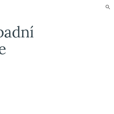
ion
adní 
e