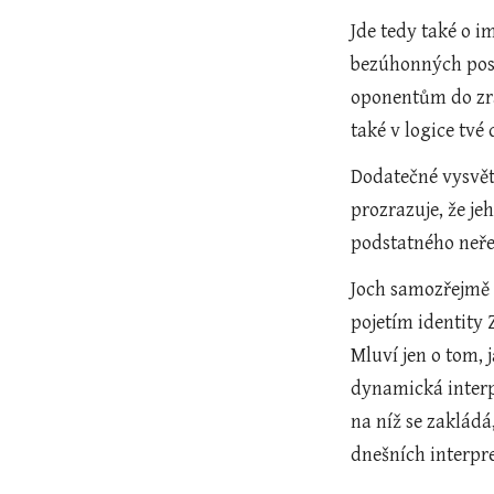
Jde tedy také o 
bezúhonných post
oponentům do zrád
také v logice tvé
Dodatečné vysvětl
prozrazuje, že je
podstatného neřeš
Joch samozřejmě v
pojetím identity 
Mluví jen o tom, 
dynamická interp
na níž se zakládá
dnešních interpre