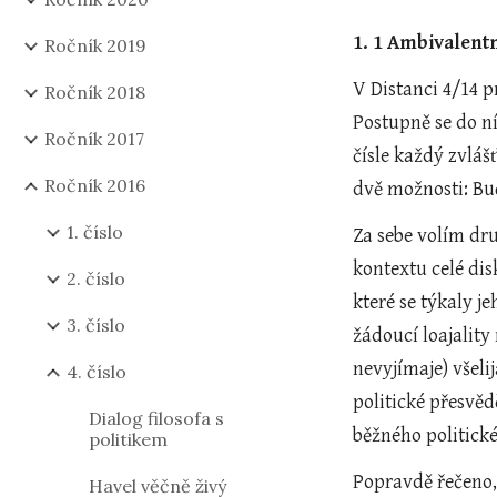
1. 1 Ambivalent
Ročník 2019
V Distanci 4/14 p
Ročník 2018
Postupně se do ní
Ročník 2017
čísle každý zvlá
Ročník 2016
dvě možnosti: Bu
1. číslo
Za sebe volím dr
kontextu celé dis
2. číslo
které se týkaly 
3. číslo
žádoucí loajality
nevyjímaje) všeli
4. číslo
politické přesvěd
Dialog filosofa s
běžného politické
politikem
Popravdě řečeno, 
Havel věčně živý