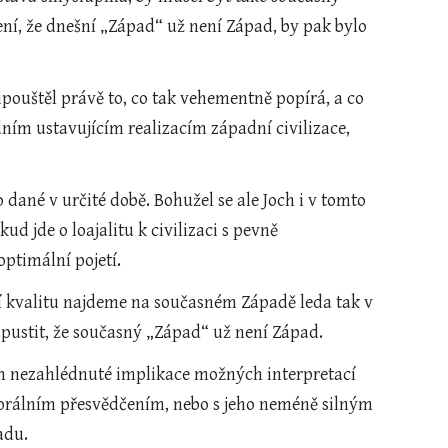
í, že dnešní „Západ“ už není Západ, by pak bylo 
pouštěl právě to, co tak vehementně popírá, a co 
ním ustavujícím realizacím západní civilizace, 
o dané v určité době. Bohužel se ale Joch i v tomto 
 jde o loajalitu k civilizaci s pevně 
optimální pojetí.
 kvalitu najdeme na současném Západě leda tak v 
ipustit, že současný „Západ“ už není Západ.
m nezahlédnuté implikace možných interpretací 
morálním přesvědčením, nebo s jeho neméně silným 
adu.