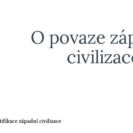
ip to main content
Skip to navigat
O povaze záp
civilizac
ifikace západní civilizace