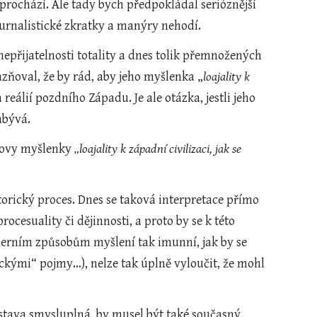
rochází. Ale tady bych předpokládal serióznější 
žurnalistické zkratky a manýry nehodí.
epřijatelnosti totality a dnes tolik přemnožených 
zňoval, že by rád, aby jeho myšlenka „
loajality k 
reálií pozdního Západu. Je ale otázka, jestli jeho 
abývá.
hovy myšlenky 
„loajality k západní civilizaci, jak se 
torický proces. Dnes se taková interpretace přímo 
cesuality či dějinnosti, a proto by se k této 
derním způsobům myšlení tak imunní, jak by se 
tickými“ pojmy…), nelze tak úplně vyloučit, že mohl 
stava smysluplná, by musel být také současný 