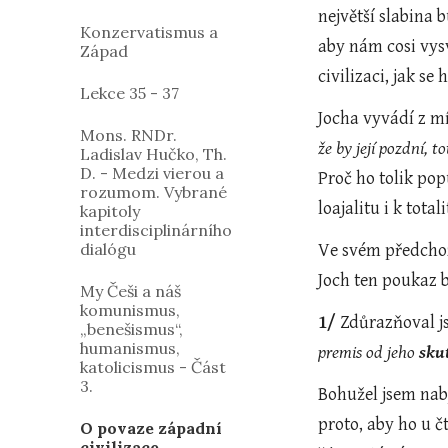
největší slabina 
Konzervatismus a
aby nám cosi vysv
Západ
civilizaci, jak s
Lekce 35 - 37
Jocha vyvádí z mí
Mons. RNDr.
že by její pozdní, 
Ladislav Hučko, Th.
D. - Medzi vierou a
Proč ho tolik po
rozumom. Vybrané
loajalitu i k tot
kapitoly
interdisciplinárního
dialógu
Ve svém předchoz
Joch ten poukaz 
My Češi a náš
komunismus,
1/
 Zdůrazňoval js
„benešismus“,
humanismus,
premis od jeho 
sku
katolicismus - Část
3.
Bohužel jsem nab
proto, aby ho u č
O povaze západní
civilizace