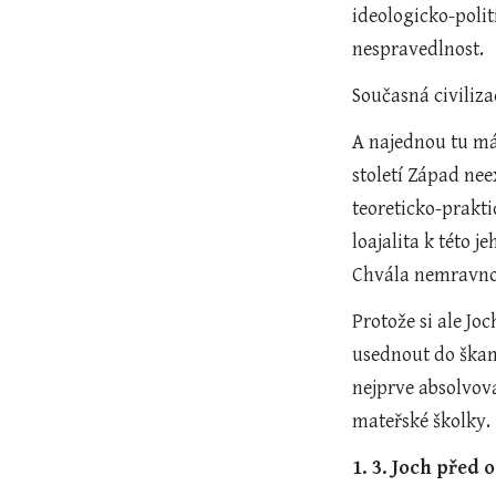
ideologicko-polit
nespravedlnost.
Současná civiliza
A najednou tu má
století Západ nee
teoreticko-prakti
loajalita k této 
Chvála nemravnos
Protože si ale Joc
usednout do škam
nejprve absolvova
mateřské školky.
1. 3. Joch před