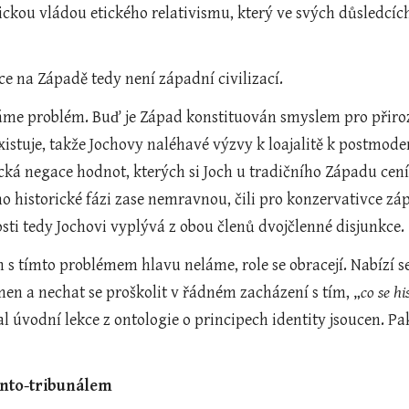
ickou vládou etického relativismu, který ve svých důsledcích
ce na Západě tedy není západní civilizací.
me problém. Buď je Západ konstituován smyslem pro přiro
xistuje, takže Jochovy naléhavé výzvy k loajalitě k postmode
cká negace hodnot, kterých si Joch u tradičního Západu cení
jeho historické fázi zase nemravnou, čili pro konzervativce zá
ti tedy Jochovi vyplývá z obou členů dvojčlenné disjunkce.
h s tímto problémem hlavu neláme, role se obracejí. Nabízí se t
en a nechat se proškolit v řádném zacházení s tím, „
co se hi
l úvodní lekce z ontologie o principech identity jsoucen. Pak
 onto-tribunálem