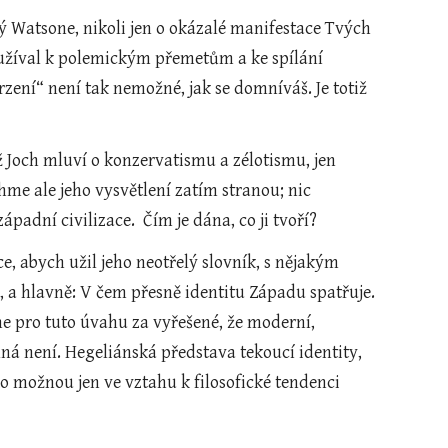
 Watsone, nikoli jen o okázalé manifestace Tvých 
žíval k polemickým přemetům a ke spílání 
ení“ není tak nemožné, jak se domníváš. Je totiž 
mž Joch mluví o konzervatismu a zélotismu, jen 
hme ale jeho vysvětlení zatím stranou; nic 
dní civilizace.  Čím je dána, co ji tvoří?  
, abych užil jeho neotřelý slovník, s nějakým 
 a hlavně: V čem přesně identitu Západu spatřuje. 
me pro tuto úvahu za vyřešené, že moderní, 
ná není. Hegeliánská představa tekoucí identity, 
ko možnou jen ve vztahu k filosofické tendenci 