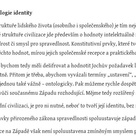
logie identity
ruktuře lidského života (osobního i společenského) je tím ne
truktuře civilizace jde především o hodnoty intelektuálně m
st či smysl pro spravedlnost. Konstitutivní prvky, které tvo
ěchto hodnot, mírou jejich společenské recepce a praktickéh
 bychom tedy měli dešifrovat a hodnotit Jochův požadavek loaj
tně. Přitom je třeba, abychom vyvázali termíny „ustavení“, „
e jednou také vážně – ontologicky. Pak můžeme rychle dospět
ě vůči současnému Západu rozhodující. Mějme tedy rozšířený
í civilizaci, je pro ni nutné, neboť to tvoří její identitu, bez
ky přirozeného zákona spravedlnosti spoluustavuje západní 
ace na Západě však není spoluustavena zmíněným smyslem pro