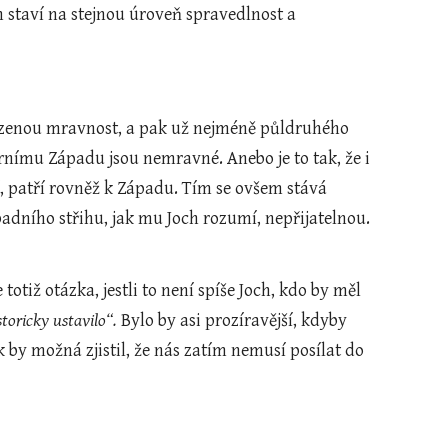
 staví na stejnou úroveň spravedlnost a 
zenou mravnost, a pak už nejméně půldruhého 
rnímu Západu jsou nemravné. Anebo je to tak, že i 
, patří rovněž k Západu. Tím se ovšem stává 
padního střihu, jak mu Joch rozumí, nepřijatelnou. 
otiž otázka, jestli to není spíše Joch, kdo by měl 
storicky ustavilo“.
 Bylo by asi prozíravější, kdyby 
 by možná zjistil, že nás zatím nemusí posílat do 