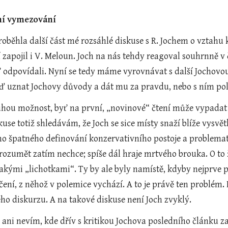
ní vymezování
roběhla další část mé rozsáhlé diskuse s R. Jochem o vztahu 
 zapojil i V. Meloun. Joch na nás tehdy reagoval souhrnně v
šť odpovídali. Nyní se tedy máme vyrovnávat s další Jochovo
ď uznat Jochovy důvody a dát mu za pravdu, nebo s ním pol
uhou možnost, byť na první, „novinové“ čtení může vypadat J
kuse totiž shledávám, že Joch se sice místy snaží blíže vysvě
jeho špatného definování konzervativního postoje a proble
 rozumět zatím nechce; spíše dál hraje mrtvého brouka. O to ž
jakými „lichotkami“. Ty by ale byly namístě, kdyby nejprve př
čení, z něhož v polemice vychází. A to je právě ten problém.
ho diskurzu. A na takové diskuse není Joch zvyklý.
ani nevím, kde dřív s kritikou Jochova posledního článku za