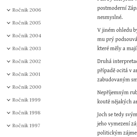
postmoderní Zápa
Ročník 2006
nesmyslné.
Ročník 2005
V jiném ohledu by
Ročník 2004
mu prý podsouvám:
Ročník 2003
které měly a mají
Ročník 2002
Druhá interpreta
případě ocitá v a
Ročník 2001
zabudovaným smysl
Ročník 2000
Nepříjemným rube
Ročník 1999
koutě nějakých a
Ročník 1998
Joch se tedy svý
jeho vymezení zá
Ročník 1997
politickým zájme