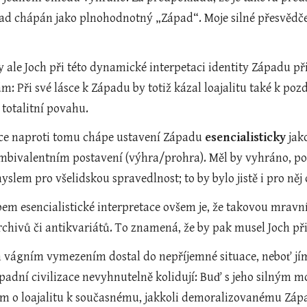
d chápán jako plnohodnotný „Západ“. Moje silné přesvědčen
 ale Joch při této dynamické interpetaci identity Západu při
 Při své lásce k Západu by totiž kázal loajalitu také k pozd
 totalitní povahu.
ce naproti tomu chápe ustavení Západu 
esencialisticky
 jak
mbivalentním postavení (výhra/prohra). Měl by vyhráno, pokud
em pro všelidskou spravedlnost; to by bylo jistě i pro něj 
m esencialistické interpretace ovšem je, že takovou mravní
rchivů či antikvariátů. To znamená, že by pak musel Joch př
m vágním vymezením dostal do nepříjemné situace, neboť jí
padní civilizace nevyhnutelně kolidují: Buď s jeho silným 
m o loajalitu k současnému, jakkoli demoralizovanému Záp