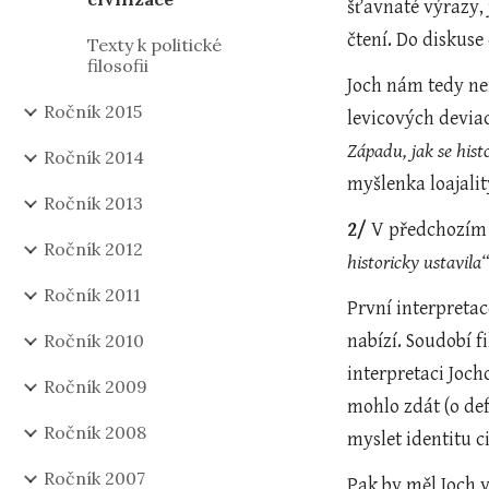
šťavnaté výrazy, 
čtení. Do diskuse
Texty k politické
filosofii
Joch nám tedy nem
Ročník 2015
levicových deviac
Západu, jak se hist
Ročník 2014
myšlenka loajali
Ročník 2013
2/
 V předchozím 
Ročník 2012
historicky ustavila“
Ročník 2011
První interpretace
Ročník 2010
nabízí. Soudobí f
interpretaci Joch
Ročník 2009
mohlo zdát (o def
Ročník 2008
myslet identitu c
Ročník 2007
Pak by měl Joch 