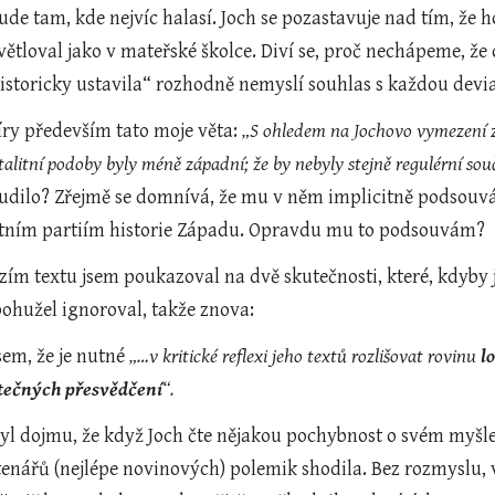
bude tam, kde nejvíc halasí. Joch se pozastavuje nad tím, ž
ětloval jako v mateřské školce. Diví se, proč nechápeme, že
e historicky ustavila“ rozhodně nemyslí souhlas s každou dev
ry především tato moje věta: 
„S ohledem na Jochovo vymezení z
totalitní podoby byly méně západní; že by nebyly stejně regulérní so
pudilo? Zřejmě se domnívá, že mu v něm implicitně podsouvám
alitním partiím historie Západu. Opravdu mu to podsouvám?  
ím textu jsem poukazoval na dvě skutečnosti, které, kdyby
bohužel ignoroval, takže znova:
em, že je nutné 
„…v kritické reflexi jeho textů rozlišovat rovinu 
l
tečných přesvědčení
“.
yl dojmu, že když Joch čte nějakou pochybnost o svém myšle
tenářů (nejlépe novinových) polemik shodila. Bez rozmyslu, 