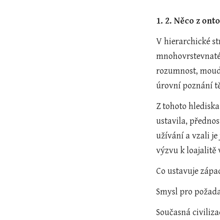
1. 2. Něco z onto
V hierarchické st
mnohovrstevnaté s
rozumnost, moudro
úrovní poznání t
Z tohoto hlediska
ustavila, přednos
užívání a vzali j
výzvu k loajalit
Co ustavuje západn
Smysl pro požadav
Současná civiliz