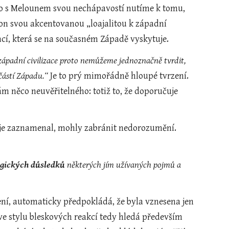
e ho s Melounem svou nechápavostí nutíme k tomu, 
 on svou akcentovanou „loajalitou k západní 
iací, která se na současném Západě vyskytuje.
ápadní civilizace proto nemůžeme jednoznačně tvrdit, 
učástí Západu.“ 
Je to prý mimořádně hloupé tvrzení. 
 něco neuvěřitelného: totiž to, že doporučuje 
 je zaznamenal, mohly zabránit nedorozumění. 
ogických důsledků
 některých jím užívaných pojmů a 
ní, automaticky předpokládá, že byla vznesena jen 
ve stylu bleskových reakcí tedy hledá především 