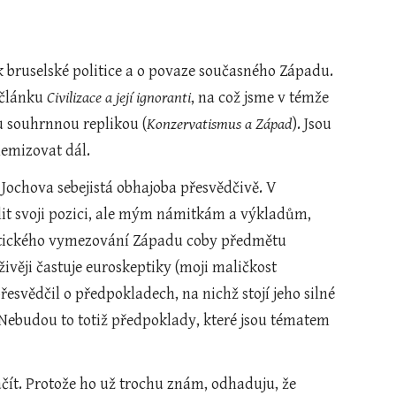
k bruselské politice a o povaze současného Západu. 
 článku 
Civilizace a její ignoranti
, na což jsme v témže 
u souhrnnou replikou (
Konzervatismus a Západ
). Jsou 
emizovat dál.
ochova sebejistá obhajoba přesvědčivě. V 
tlit svoji pozici, ale mým námitkám a výkladům, 
matického vymezování Západu coby předmětu 
ivěji častuje euroskeptiky (moji maličkost 
esvědčil o předpokladech, na nichž stojí jeho silné 
 Nebudou to totiž předpoklady, které jsou tématem 
čít. Protože ho už trochu znám, odhaduju, že 