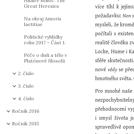
Hilaire Belloc: The
Great Heresies
více tíhl k její
požadavku:
Non s
Na okraj Amoris
laetitiae
mysleli, že kromě
počítali s exist
Politické vyhlídky
roku 2017 – Část 1.
realitě člověka 
Locke, Hume i Ka
Péče o duši a tělo v
sféře skutečnost
Platónově filosofii
nové
vědy
se pře
2. číslo
hmotného světa.
3. číslo
Pro mnohé naše 
4. číslo
nezpochybniteln
přehodnocení vyp
Ročník 2016
i smysl života 
Ročník 2015
spravedlivě opom