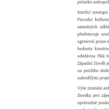
průniku antropolo
Smrtící synergie
Původní kulturn
samotných základ
představuje sou
agresivní praxe n
hodnoty konstru
odedávna říká t
Západní člověk j
na počátku stole
nahodilými projev
Výše zmínění antr
člověka jeví zá
oprávněně poukazu