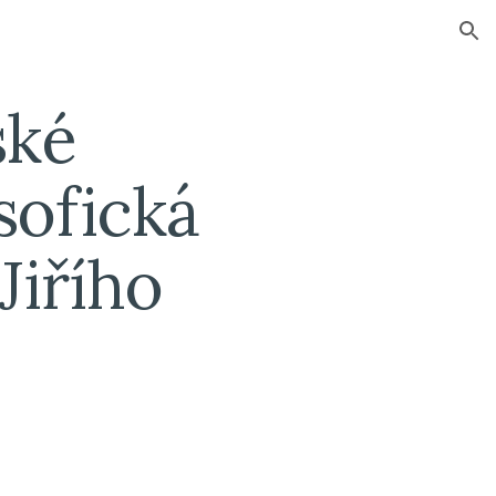
ion
ké 
sofická 
iřího 