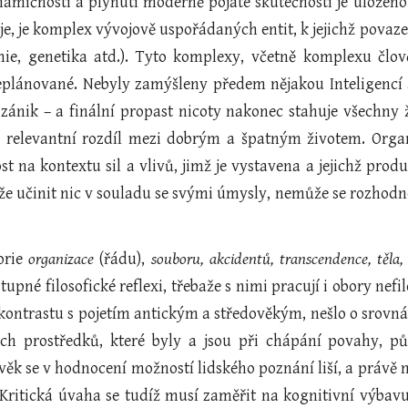
mičnosti a plynutí moderně pojaté skutečnosti je uloženo n
e, je komplex vývojově uspořádaných entit, k jejichž povaze 
mie, genetika atd.). Tyto komplexy, včetně komplexu člov
plánované. Nebyly zamýšleny předem nějakou Inteligencí 
zánik – a finální propast nicoty nakonec stahuje všechny ž
ý relevantní rozdíl mezi dobrým a špatným životem. Org
st na kontextu sil a vlivů, jimž je vystavena a jejichž pr
e učinit nic v souladu se svými úmysly, nemůže se rozhodnou
orie
organizace
(řádu),
souboru, akcidentů, transcendence, těla, d
tupné filosofické reflexi, třebaže s nimi pracují i obory nef
kontrastu s pojetím antickým a středověkým, nešlo o srovn
ých prostředků, které byly a jsou při chápání povahy, p
ěk se v hodnocení možností lidského poznání liší, a právě na
 Kritická úvaha se tudíž musí zaměřit na kognitivní výbav