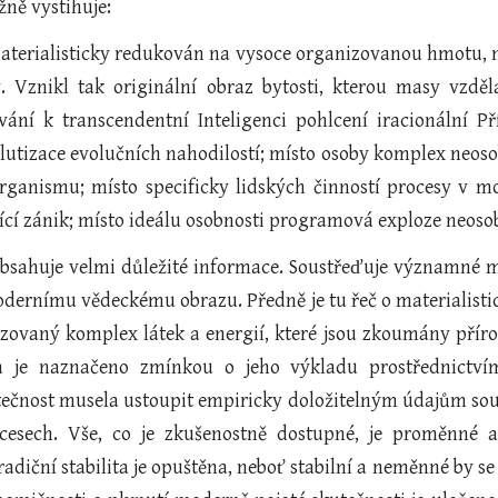
žně vystihuje:
materialisticky redukován na vysoce organizovanou hmotu, n
y. Vznikl tak originální obraz bytosti, kterou masy vzdě
ání k transcendentní Inteligenci pohlcení iracionální P
lutizace evolučních nahodilostí; místo osoby komplex neosob
rganismu; místo specificky lidských činností procesy v moz
ící zánik; místo ideálu osobnosti programová exploze neosobn
obsahuje velmi důležité informace. Soustřeďuje významné
dernímu vědeckému obrazu. Předně je tu řeč o materialistické
zovaný komplex látek a energií, které jsou zkoumány příro
a je naznačeno zmínkou o jeho výkladu prostřednictvím
ečnost musela ustoupit empiricky doložitelným údajům sou
cesech. Vše, co je zkušenostně dostupné, je proměnné a
 tradiční stabilita je opuštěna, neboť stabilní a neměnné b