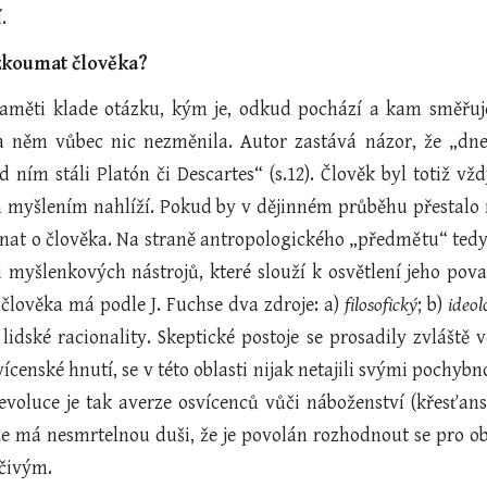
.
 zkoumat člověka?
paměti klade otázku, kým je, odkud pochází a kam směřuj
 něm vůbec nic nezměnila. Autor zastává názor, že „dnešn
d ním stáli Platón či Descartes“ (s.12). Člověk byl totiž vž
 myšlením nahlíží. Pokud by v dějinném průběhu přestalo ně
ednat o člověka. Na straně antropologického „předmětu“ ted
i myšlenkových nástrojů, které slouží k osvětlení jeho pov
 člověka má podle J. Fuchse dva zdroje: a)
filosofický
; b)
ideol
 lidské racionality. Skeptické postoje se prosadily zvláště
svícenské hnutí, se v této oblasti nijak netajili svými po
evoluce je tak averze osvícenců vůči náboženství (křesťanst
e má nesmrtelnou duši, že je povolán rozhodnout se pro obj
čivým.