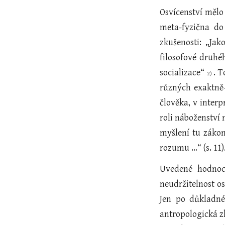
Osvícenství mělo
meta-fyzična do
zkušenosti: „Jak
filosofové druhé
socializace“
. 
2)
různých exaktně-
člověka, v inter
roli náboženství 
myšlení tu zákon
rozumu …“ (s. 11)
Uvedené hodnoc
neudržitelnost os
Jen po důkladné
antropologická z