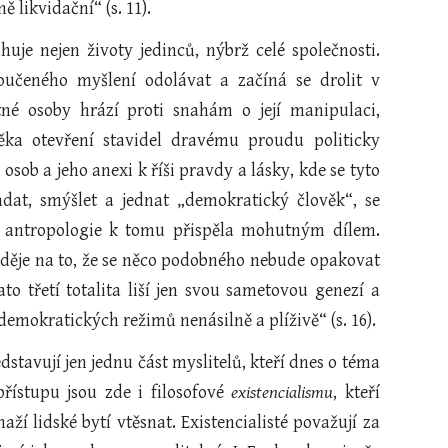
likvidační“ (s. 11).
je nejen životy jedinců, nýbrž celé společnosti.
poučeného myšlení odolávat a začíná se drolit v
ytné osoby hrází proti snahám o její manipulaci,
ka otevření stavidel dravému proudu politicky
sob a jeho anexi k říši pravdy a lásky, kde se tyto
dat, smýšlet a jednat „demokratický člověk“, se
ká antropologie k tomu přispěla mohutným dílem.
naděje na to, že se něco podobného nebude opakovat
to třetí totalita liší jen svou sametovou genezí a
 demokratických režimů nenásilně a plíživě“ (s. 16).
stavují jen jednu část myslitelů, kteří dnes o téma
řístupu jsou zde i filosofové
existencialismu
, kteří
ží lidské bytí vtěsnat. Existencialisté považují za