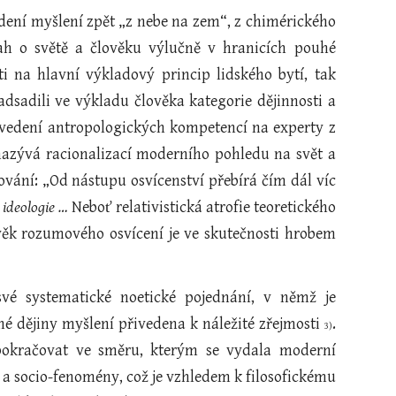
edení myšlení zpět „z nebe na zem“, z chimérického
vah o světě a člověku výlučně v hranicích pouhé
ti na hlavní výkladový princip lidského bytí, tak
adsadili ve výkladu člověka kategorie dějinnosti a
řevedení antropologických kompetencí na experty z
 nazývá racionalizací moderního pohledu na svět a
ování: „Od nástupu osvícenství přebírá čím dál víc
ž
ideologie …
Neboť relativistická atrofie teoretického
věk rozumového osvícení je ve skutečnosti hrobem
é systematické noetické pojednání, v němž je
dné dějiny myšlení přivedena k náležité zřejmosti
.
3)
pokračovat ve směru, kterým se vydala moderní
 a socio-fenomény, což je vzhledem k filosofickému