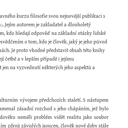
vného kurzu filosofie svou nejnovější publikaci s 
.
Jejím autorem
je zakladatel a dlouholetý 
1)
šem, kdo hledají odpověď na základní otázky lidské 
vědčením o tom, kdo je člověk, jaký je jeho původ 
ách. Je proto vhodné představit obsah této knihy 
 četbě a v lepším případě i jejímu 
jen na vyzvednutí některých jeho aspektů a 
ulturním vývojem předchozích staletí. S nástupem
amenal zásadní rozchod s jeho chápáním, jež bylo
edověku neměli problém vidět realitu jako soubor
 zdroji závislých jsoucen, člověk nové doby stále