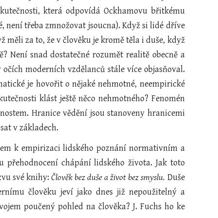
e skutečnosti, která odpovídá Ockhamovu břitkému
, není třeba zmnožovat jsoucna). Když si lidé dříve
 měli za to, že v člověku je kromě těla i duše, když
dě? Není snad dostatečné rozumět realitě obecně a
v očích moderních vzdělanců stále více objasňoval.
atické je hovořit o nějaké nehmotné, neempirické
skutečnosti klást ještě něco nehmotného? Fenomén
anostem. Hranice vědění jsou stanoveny hranicemi
ásat v základech.
rem k empirizaci lidského poznání normativním a
 přehodnocení chápání lidského života. Jak toto
zvu své knihy:
Člověk bez duše a život bez smyslu.
Duše
rnímu člověku jeví jako dnes již nepoužitelný a
ývojem poučený pohled na člověka? J. Fuchs ho ke