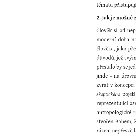
tématu přistupují
2. Jak je možné
Člověk si od ne
moderní doba na
člověka, jako pře
důvodů, jež svým
přestalo by se j
jinde – na úrovn
zvrat v koncepci
skeptického
pojetí
reprezentující o
antropologické r
stvořen Bohem, ž
rázem nepřesvěd