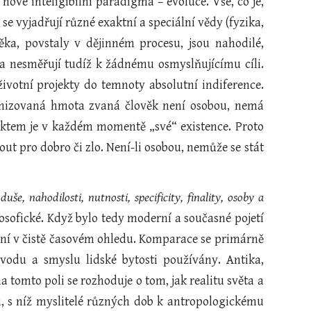
ové inteligibilní paradigma – evoluce. Vše, co je,
se vyjadřují různé exaktní a speciální vědy (fyzika,
ěka, povstaly v dějinném procesu, jsou nahodilé,
a nesměřují tudíž k žádnému osmyslňujícímu cíli.
ivotní projekty do temnoty absolutní indiference.
anizovaná hmota zvaná člověk není osobou, nemá
oduktem je v každém momentě „své“ existence. Proto
t pro dobro či zlo. Není-li osobou, nemůže se stát
uše, nahodilosti, nutnosti, specificity, finality, osoby a
ilosofické. Když bylo tedy moderní a současné pojetí
ání v čistě časovém ohledu. Komparace se primárně
ůvodu a smyslu lidské bytosti používány. Antika,
 tomto poli se rozhoduje o tom, jak realitu světa a
u, s níž myslitelé různých dob k antropologickému