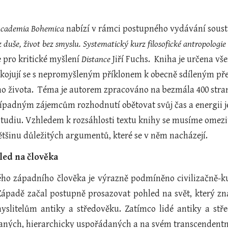
cademia Bohemica
 nabízí v rámci postupného vydávání sousta
 duše, život bez smyslu. Systematický kurz filosofické antropologie
 pro kritické myšlení 
Distance
 Jiří Fuchs.  Kniha je určena v
okojují se s nepromyšleným příklonem k obecně sdíleným přes
eho života.  Téma je autorem zpracováno na bezmála 400 stran
ípadným zájemcům rozhodnutí obětovat svůj čas a energii její
udiu. Vzhledem k rozsáhlosti textu knihy se musíme omezit 
ětšinu důležitých argumentů, které se v něm nacházejí.
led na člověka
ho západního člověka je výrazně podmíněno civilizačně-k
ápadě začal postupně prosazovat pohled na svět, který zn
slitelům antiky a středověku. Zatímco lidé antiky a stř
ných, hierarchicky uspořádaných a na svém transcendentním