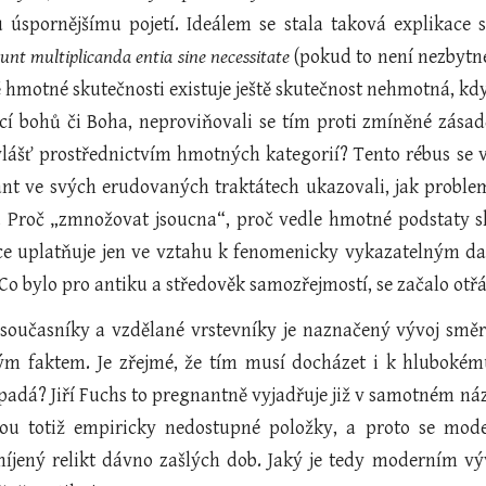
mu úspornějšímu pojetí. Ideálem se stala taková explikac
unt multiplicanda entia sine necessitate
(pokud to není nezbytné
 hmotné skutečnosti existuje ještě skutečnost nehmotná, když
encí bohů či Boha, neproviňovali se tím proti zmíněné zása
zvlášť prostřednictvím hmotných kategorií? Tento rébus se 
nt ve svých erudovaných traktátech ukazovali, jak problem
i. Proč „zmnožovat jsoucna“, proč vedle hmotné podstaty 
ce uplatňuje jen ve vztahu k fenomenicky vykazatelným d
Co bylo pro antiku a středověk samozřejmostí, se začalo otř
současníky a vzdělané vrstevníky je naznačený vývoj smě
ým faktem. Je zřejmé, že tím musí docházet i k hlubokému
adá? Jiří Fuchs to pregnantně vyjadřuje již v samotném ná
jsou totiž empiricky nedostupné položky, a proto se mode
íjený relikt dávno zašlých dob. Jaký je tedy moderním v