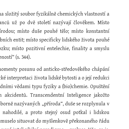
a složitý soubor fyzikálně chemických vlastností a
lanců už po dvě století nazývají člověkem. Místo
řírodou; místo duše pouhé tělo; místo konstantní
ních entit; místo specificky lidského života pouhé
ku; místo pozitivní entelechie, finality a smyslu
ostí“ (s. 344).
 momenty posunu od anticko-středověkého chápání
 interpretaci života lidské bytosti a o její redukci
dními vědami typu fyziky a (bio)chemie. Opuštění
 akcidentů. Transcendentní Inteligence jakožto
borně nazývaných „příroda“, duše se rozplynula v
 nahodilé, a proto stejný osud potkal i lidskou
y se muselo situovat do myšlenkově překonaného řádu