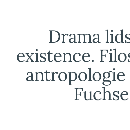
ip to main content
Skip to navigat
Drama lids
existence. Filo
antropologie J
Fuchse