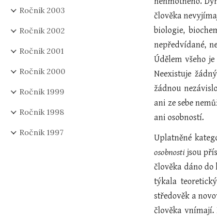
nehmotného. Dyna
Ročník 2003
člověka nevyjímaj
biologie, bioche
Ročník 2002
nepředvídané, ne
Ročník 2001
Údělem všeho je 
Ročník 2000
Neexistuje žádn
žádnou nezávislo
Ročník 1999
ani ze sebe nemůž
Ročník 1998
ani osobností.
Ročník 1997
Uplatněné kateg
osobnosti
jsou přís
člověka dáno do 
týkala teoretick
středověk a novov
člověka vnímají.