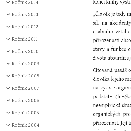
konci knihy výsti
Ročník 2014
„Člověk je tedy 
Ročník 2013
sil, na akcident
Ročník 2012
osobního vztahov
Ročník 2011
přirozenosti abso
stavy a funkce o
Ročník 2010
života absurdizuj
Ročník 2009
Citovaná pasáž 
Ročník 2008
člověka k jeho mo
na vysoce organi
Ročník 2007
podstaty člověk
Ročník 2006
neempirická skut
Ročník 2005
organických pro
přirozenost. Její
Ročník 2004