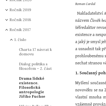
Roman Cardal
Ročník 2019
  Nakladatelství 
A
Ročník 2018
názvem 
Člověk bez
šéfredaktor revue
Ročník 2017
existence a nesp
1. číslo
a jaký je smysl j
a usnadnit tak př
Charta 17 návrat k
domovu
prohloubenému st
nechat stranou v
Dialog politika s
filosofem – 2. část
1. Současný poh
Drama lidské
existence.
Myšlení současné
Filosofická
novověku se na Z
antropologie
Jiřího Fuchse
vlastní mnoha my
vzájemně prováza