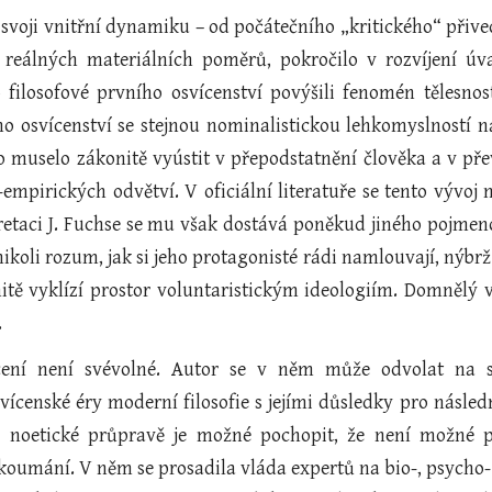
 svoji vnitřní dynamiku – od počátečního „kritického“ přiv
 reálných materiálních poměrů, pokročilo v rozvíjení ú
o filosofové prvního osvícenství povýšili fenomén tělesnos
ho osvícenství se stejnou nominalistickou lehkomyslností n
To muselo zákonitě vyústit v přepodstatnění člověka a v p
empirických odvětví. V oficiální literatuře se tento vývoj
pretaci J. Fuchse se mu však dostává poněkud jiného pojmen
nikoli rozum, jak si jeho protagonisté rádi namlouvají, nýbr
itě vyklízí prostor voluntaristickým ideologiím. Domnělý 
.
ení není svévolné. Autor se v něm může odvolat na sv
vícenské éry moderní filosofie s jejími důsledky pro násle
 noetické průpravě je možné pochopit, že není možné 
koumání. V něm se prosadila vláda expertů na bio-, psycho-