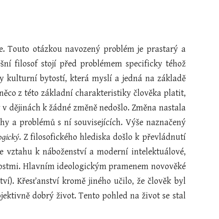
e. Touto otázkou navozený problém je prastarý a
í filosof stojí před problémem specificky téhož
dy kulturní bytostí, která myslí a jedná na základě
co z této základní charakteristiky člověka platit,
y v dějinách k žádné změně nedošlo. Změna nastala
ahy a problémů s ní souvisejících. Výše naznačený
ogický
. Z filosofického hlediska došlo k převládnutí
 ve vztahu k náboženství a moderní intelektuálové,
chybnostmi. Hlavním ideologickým pramenem novověké
ví). Křesťanství kromě jiného učilo, že člověk byl
ektivně dobrý život. Tento pohled na život se stal