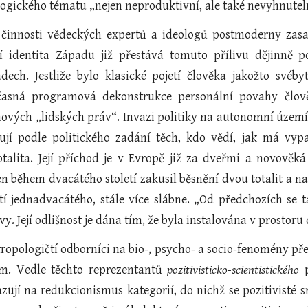
gického tématu „nejen neproduktivní, ale také nevyhnutelně 
 činnosti vědeckých expertů a ideologů postmoderny zasahu
í identita Západu již přestává tomuto přílivu dějinně 
ech. Jestliže bylo klasické pojetí člověka jakožto svéb
časná programová dekonstrukce personální povahy člově
ových „lidských práv“. Invazi politiky na autonomní území o
ují podle politického zadání těch, kdo vědí, jak má vypa
otalita. Její příchod je v Evropě již za dveřmi a novově
en během dvacátého století zakusil běsnění dvou totalit a 
tí jednadvacátého, stále více slábne. „Od předchozích se ta
y. Její odlišnost je dána tím, že byla instalována v prostoru
opologičtí odborníci na bio-, psycho- a socio-fenomény před
jem. Vedle těchto reprezentantů
pozitivisticko-scientistického
p
jí na redukcionismus kategorií, do nichž se pozitivisté sna