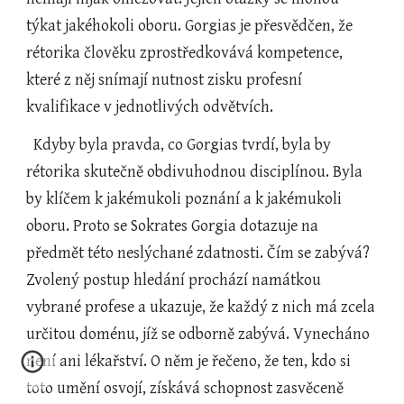
týkat jakéhokoli oboru. Gorgias je přesvědčen, že 
rétorika člověku zprostředkovává kompetence, 
které z něj snímají nutnost zisku profesní 
kvalifikace v jednotlivých odvětvích.
  Kdyby byla pravda, co Gorgias tvrdí, byla by 
rétorika skutečně obdivuhodnou disciplínou. Byla 
by klíčem k jakémukoli poznání a k jakémukoli 
oboru. Proto se Sokrates Gorgia dotazuje na 
předmět této neslýchané zdatnosti. Čím se zabývá? 
Zvolený postup hledání prochází namátkou 
vybrané profese a ukazuje, že každý z nich má zcela 
určitou doménu, jíž se odborně zabývá. Vynecháno 
není ani lékařství. O něm je řečeno, že ten, kdo si 
toto umění osvojí, získává schopnost zasvěceně 