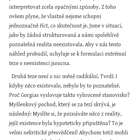
interpretovat zcela opačnými způsoby. Z toho 
ovšem plyne, že vlastně nejsme schopni 
jednoznačně říct, co skutečnost je. Jsme v situaci, 
jako by žádná strukturovaná a námi spolehlivě 
poznatelná realita neexistovala. Aby v nás tento 
náhled probudil, uchyluje se k formulaci extrémní 
teze o neexistenci jsoucna.
  Druhá teze není o nic méně radikální. Tvrdí: I 
kdyby něco existovalo, nebylo by to poznatelné. 
Proč Gorgias vyslovuje takto vyhrocené stanovisko? 
Myšlenkový pochod, který se za tezí skrývá, je 
následný: Myslíte si, že poznáváte něco z reality, 
jejíž existence byla hypoteticky připuštěna? To je 
velmi nekritické přesvědčení! Abychom totiž mohli 