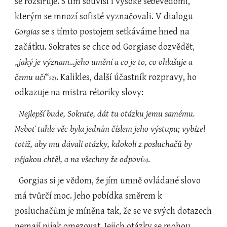
se rozšiřuje. S tím souvisí i vysoké sebevědomí, 
kterým se mnozí sofisté vyznačovali. V dialogu 
Gorgias
 se s tímto postojem setkáváme hned na 
začátku. Sokrates se chce od Gorgiase dozvědět, 
„
jaký je význam…jeho umění a co je to, co ohlašuje a 
čemu učí
“
. Kalikles, další účastník rozpravy, ho 
22)
odkazuje na mistra rétoriky slovy:
Nejlepší bude, Sokrate, dát tu otázku jemu samému. 
Neboť tahle věc byla jedním číslem jeho výstupu; vybízel 
totiž, aby mu dávali otázky, kdokoli z posluchačů by 
nějakou chtěl, a na všechny že odpoví
.
23)
  Gorgias si je vědom, že jím umně ovládané slovo 
má tvůrčí moc. Jeho pobídka směrem k 
posluchačům je míněna tak, že se ve svých dotazech 
nemají nijak omezovat. Jejich otázky se mohou 