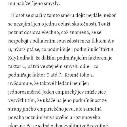
mu nabízejí jeho smysly.
  Filosof se snaží v tomto směru dojít nejdále, neboť 
se nezajímá jen o jednu oblast skutečnosti. Touží 
poznat doslova všechno, což znamená, že se 
nespokojí s odhalením souvislosti mezi faktem A a 
B, nýbrž ptá se, co podmiňuje i podmiňující fakt B. 
Když odhalí, že dalším podmiňujícím faktorem je 
faktor C, pátrá ve stejném smyslu dále – co 
podmiňuje faktor C atd.?
 Kromě toho si 
7)
uvědomuje, že takové hledání není jen 
jednorozměrné. Jeden empirický jev může sice 
vysvětlit tím, že ukáže na jeho podmíněnost ze 
strany jiného empirického jevu, ale samotná 
povaha poznání smyslového a rozumového 
ukazuje, že se jedná o dva kvalitativně rozdílné 