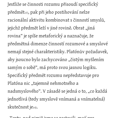
Jestliže se činnosti rozumu přisoudí specifický 
předmět
, pak při jeho postihování nelze 
13)
racionální aktivitu kombinovat s činností smyslů, 
jejichž předmět leží v jiné rovině. Obrat „jiná 
rovina“ je spíše metaforický a naznačuje, že 
předmětná dimenze činností rozumové a smyslové 
nemají stejné charakteristiky. Platónův požadavek, 
aby jsoucno bylo zachycováno „čistým myšlením 
samým o sobě“, má proto svou jasnou logiku. 
Specifický předmět rozumu nepředstavuje pro 
Platóna nic „tajemně nehmotného a 
nadsmyslového“. V zásadě se jedná o to, „co každá 
jednotlivá (tedy smyslově vnímaná a vnímatelná) 
skutečnost je
.
14)