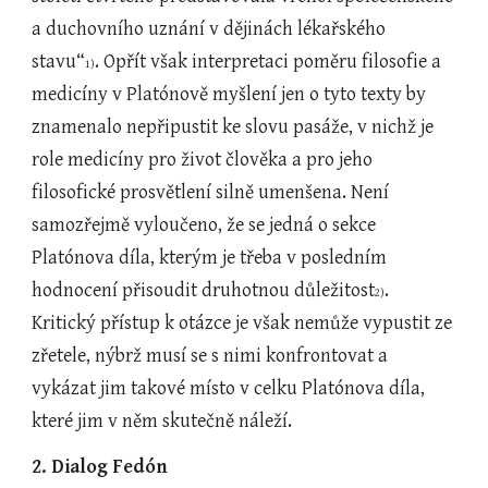
a duchovního uznání v dějinách lékařského 
stavu“
. Opřít však interpretaci poměru filosofie a 
1)
medicíny v Platónově myšlení jen o tyto texty by 
znamenalo nepřipustit ke slovu pasáže, v nichž je 
role medicíny pro život člověka a pro jeho 
filosofické prosvětlení silně umenšena. Není 
samozřejmě vyloučeno, že se jedná o sekce 
Platónova díla, kterým je třeba v posledním 
hodnocení přisoudit druhotnou důležitost
. 
2)
Kritický přístup k otázce je však nemůže vypustit ze 
zřetele, nýbrž musí se s nimi konfrontovat a 
vykázat jim takové místo v celku Platónova díla, 
které jim v něm skutečně náleží.
2. Dialog Fedón