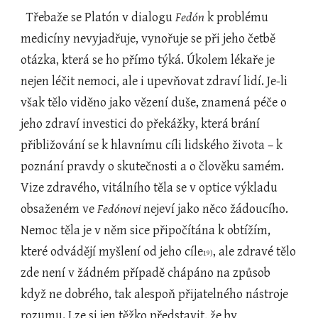
  Třebaže se Platón v dialogu 
Fedón
 k problému 
medicíny nevyjadřuje, vynořuje se při jeho četbě 
otázka, která se ho přímo týká. Úkolem lékaře je 
nejen léčit nemoci, ale i upevňovat zdraví lidí. Je-li 
však tělo viděno jako vězení duše, znamená péče o 
jeho zdraví investici do překážky, která brání 
přibližování se k hlavnímu cíli lidského života – k 
poznání pravdy o skutečnosti a o člověku samém. 
Vize zdravého, vitálního těla se v optice výkladu 
obsaženém ve 
Fedónovi
 nejeví jako něco žádoucího. 
Nemoc těla je v něm sice připočítána k obtížím, 
které odvádějí myšlení od jeho cíle
, ale zdravé tělo 
19)
zde není v žádném případě chápáno na způsob 
když ne dobrého, tak alespoň přijatelného nástroje 
rozumu. Lze si jen těžko představit, že by 