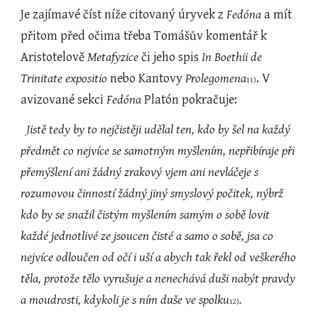
Je zajímavé číst níže citovaný úryvek z 
Fedóna
 a mít 
přitom před očima třeba Tomášův komentář k 
Aristotelově 
Metafyzice 
či jeho spis 
In Boethii de 
Trinitate
expositio 
nebo Kantovy 
Prolegomena
. V 
11)
avizované sekci 
Fedóna
 Platón pokračuje:
Jistě tedy by to nejčistěji udělal ten, kdo by šel na každý 
předmět co nejvíce se samotným myšlením, nepřibíraje při 
přemýšlení ani žádný zrakový vjem ani nevláčeje s 
rozumovou činností žádný jiný smyslový počitek, nýbrž 
kdo by se snažil čistým myšlením samým o sobě lovit 
každé jednotlivé ze jsoucen čisté a samo o sobě, jsa co 
nejvíce odloučen od očí i uší a abych tak řekl od veškerého 
těla, protože tělo vyrušuje a nenechává duši nabýt pravdy 
a moudrosti, kdykoli je s ním duše ve spolku
.
12)