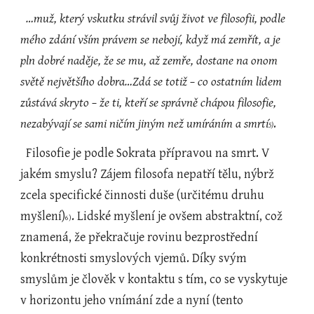
…muž, který vskutku strávil svůj život ve filosofii, podle 
mého zdání vším právem se nebojí, když má zemřít, a je 
pln dobré naděje, že se mu, až zemře, dostane na onom 
světě největšího dobra…Zdá se totiž – co ostatním lidem 
zůstává skryto – že ti, kteří se správně chápou filosofie, 
nezabývají se sami ničím jiným než umíráním a smrtí
.
5)
  Filosofie je podle Sokrata přípravou na smrt. V 
jakém smyslu? Zájem filosofa nepatří tělu, nýbrž 
zcela specifické činnosti duše (určitému druhu 
myšlení)
. Lidské myšlení je ovšem abstraktní, což 
6)
znamená, že překračuje rovinu bezprostřední 
konkrétnosti smyslových vjemů. Díky svým 
smyslům je člověk v kontaktu s tím, co se vyskytuje 
v horizontu jeho vnímání zde a nyní (tento 