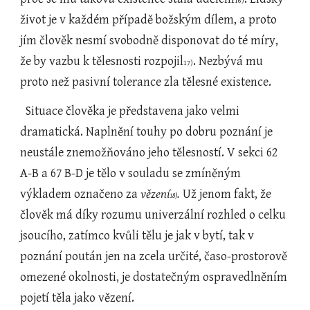
16)
život je v každém případě božským dílem, a proto 
jím člověk nesmí svobodně disponovat do té míry, 
že by vazbu k tělesnosti rozpojil
. Nezbývá mu 
17)
proto než pasivní tolerance zla tělesné existence.
  Situace člověka je představena jako velmi 
dramatická. Naplnění touhy po dobru poznání je 
neustále znemožňováno jeho tělesností. V sekci 62 
A-B a 67 B-D je tělo v souladu se zmíněným 
výkladem označeno za 
vězení
.
 Už jenom fakt, že 
18)
člověk má díky rozumu univerzální rozhled o celku 
jsoucího, zatímco kvůli tělu je jak v bytí, tak v 
poznání poután jen na zcela určité, časo-prostorově 
omezené okolnosti, je dostatečným ospravedlněním 
pojetí těla jako vězení.