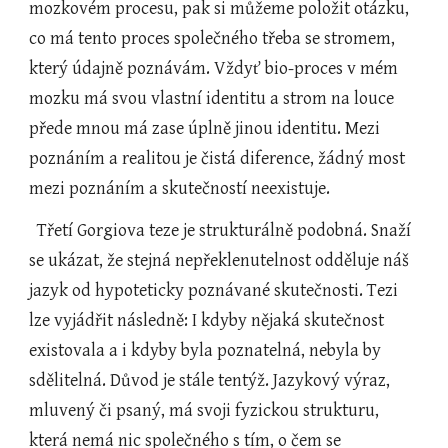
mozkovém procesu, pak si můžeme položit otázku, 
co má tento proces společného třeba se stromem, 
který údajně poznávám. Vždyť bio-proces v mém 
mozku má svou vlastní identitu a strom na louce 
přede mnou má zase úplně jinou identitu. Mezi 
poznáním a realitou je čistá diference, žádný most 
mezi poznáním a skutečností neexistuje.
  Třetí Gorgiova teze je strukturálně podobná. Snaží 
se ukázat, že stejná nepřeklenutelnost odděluje náš 
jazyk od hypoteticky poznávané skutečnosti. Tezi 
lze vyjádřit následně: I kdyby nějaká skutečnost 
existovala a i kdyby byla poznatelná, nebyla by 
sdělitelná. Důvod je stále tentýž. Jazykový výraz, 
mluvený či psaný, má svoji fyzickou strukturu, 
která nemá nic společného s tím, o čem se 