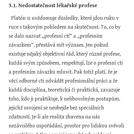
3.1. Nedostatečnost lékařské profese
  Platón si uvědomuje důsledky, které jdou ruku v 
ruce s takovým pohledem na skutečnost. To, co by 
se dalo nazvat „profesní ctí“ a „profesním 
závazkem“, přestává mít význam. Jen pokud 
existuje nějaký objektivní řád, který různé profese, 
každá svým způsobem, respektují, lze o profesní cti 
a profesním závazku mluvit. Pak totiž platí, že je 
věcí odborné cti odvádět profesionální práci a že 
každá disciplína, teoretická či praktická, zavazuje 
toho, kdo ji praktikuje, k nelibovolným postupům, 
jejichž osvojení se neobejde bez speciálních 
zdatností. Je-li ale realita zbavena na nás 
nezávislého uspořádání, prostor pro lidskou svévoli 