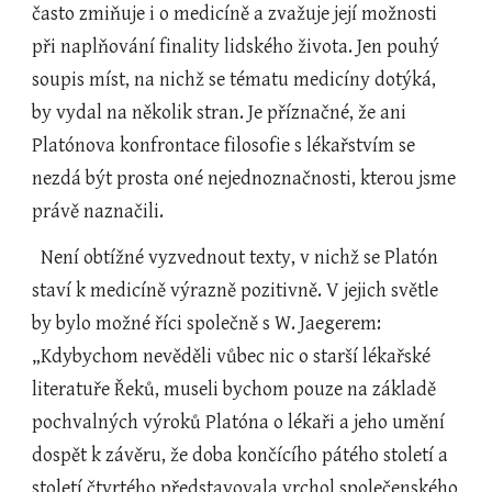
často zmiňuje i o medicíně a zvažuje její možnosti 
při naplňování finality lidského života. Jen pouhý 
soupis míst, na nichž se tématu medicíny dotýká, 
by vydal na několik stran. Je příznačné, že ani 
Platónova konfrontace filosofie s lékařstvím se 
nezdá být prosta oné nejednoznačnosti, kterou jsme 
právě naznačili.
  Není obtížné vyzvednout texty, v nichž se Platón 
staví k medicíně výrazně pozitivně. V jejich světle 
by bylo možné říci společně s W. Jaegerem: 
„Kdybychom nevěděli vůbec nic o starší lékařské 
literatuře Řeků, museli bychom pouze na základě 
pochvalných výroků Platóna o lékaři a jeho umění 
dospět k závěru, že doba končícího pátého století a 
století čtvrtého představovala vrchol společenského 