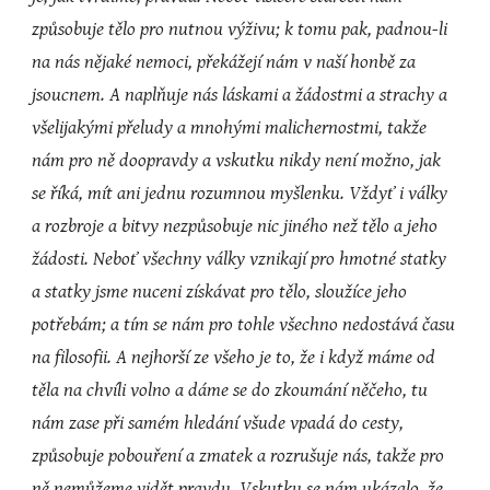
způsobuje tělo pro nutnou výživu; k tomu pak, padnou-li 
na nás nějaké nemoci, překážejí nám v naší honbě za 
jsoucnem. A naplňuje nás láskami a žádostmi a strachy a 
všelijakými přeludy a mnohými malichernostmi, takže 
nám pro ně doopravdy a vskutku nikdy není možno, jak 
se říká, mít ani jednu rozumnou myšlenku. Vždyť i války 
a rozbroje a bitvy nezpůsobuje nic jiného než tělo a jeho 
žádosti. Neboť všechny války vznikají pro hmotné statky 
a statky jsme nuceni získávat pro tělo, sloužíce jeho 
potřebám; a tím se nám pro tohle všechno nedostává času 
na filosofii. A nejhorší ze všeho je to, že i když máme od 
těla na chvíli volno a dáme se do zkoumání něčeho, tu 
nám zase při samém hledání všude vpadá do cesty, 
způsobuje pobouření a zmatek a rozrušuje nás, takže pro 
ně nemůžeme vidět pravdu. Vskutku se nám ukázalo, že 