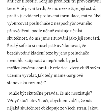
antické filosofie, Gorgias předložil tři provokativní 
teze. V té první tvrdí, že nic neexistuje. Její ostrá, 
proti vší evidenci postavená formulace, má za úkol 
vyburcovat posluchače z nezpochybňovaného 
přesvědčení, podle něhož existuje nějaká 
skutečnost, do níž jsme situováni jako její součásti. 
Řecký sofista si musel jistě uvědomovat, že 
bezdůvodné kladení teze by jeho posluchače 
nemohlo zaujmout a nepřimělo by je k 
myšlenkovému obratu k rétorice, který chtěl svým 
učením vyvolat. Jak tedy máme Gorgiově 
stanovisku rozumět?
  Může být skutečně pravda, že nic neexistuje? 
Vždyť stačí otevřít oči, abychom viděli, že nás 
nějaká skutečnost obklopuje ze všech stran. Jakou 