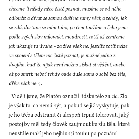
chceme-li někdy něco čistě poznat, musíme se od něho 
odloučit a dívat se samou duší na samy věci; a tehdy, jak 
se zdá, dostane se nám toho, po čem toužíme a čeho jsme 
podle svých slov milovníci, moudrosti, totiž až zemřeme – 
jak ukazuje ta úvaha – za živa však ne. Jestliže totiž nelze 
ve spojení s tělem nic čistě poznat, je možné jedno z 
dvojího, buď že nijak není možno získat si vědění, anebo 
až po smrti; neboť tehdy bude duše sama o sobě bez těla, 
dříve však ne
.
15)
  Viděli jsme, že Platón označil lidské tělo za 
zlo.
 Zlo 
je však to, co nemá být, a pokud se již vyskytuje, pak 
je ho třeba odstranit či alespoň trpně tolerovat. Jaký 
postoj by měl tedy člověk zaujmout ke zlu těla, které 
neustále maří jeho nejhlubší touhu po poznání 