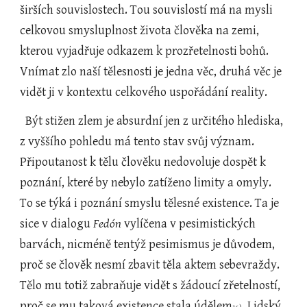
širších souvislostech. Tou souvislostí má na mysli 
celkovou smysluplnost života člověka na zemi, 
kterou vyjadřuje odkazem k prozřetelnosti bohů. 
Vnímat zlo naší tělesnosti je jedna věc, druhá věc je 
vidět ji v kontextu celkového uspořádání reality.
  Být stižen zlem je absurdní jen z určitého hlediska, 
z vyššího pohledu má tento stav svůj význam. 
Připoutanost k tělu člověku nedovoluje dospět k 
poznání, které by nebylo zatíženo limity a omyly. 
To se týká i poznání smyslu tělesné existence. Ta je 
sice v dialogu 
Fedón
 vylíčena v pesimistických 
barvách, nicméně tentýž pesimismus je důvodem, 
proč se člověk nesmí zbavit těla aktem sebevraždy. 
Tělo mu totiž zabraňuje vidět s žádoucí zřetelností, 
proč se mu taková existence stala údělem
. Lidský 