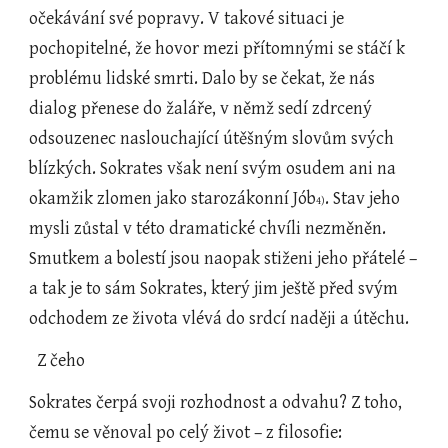
očekávání své popravy. V takové situaci je 
pochopitelné, že hovor mezi přítomnými se stáčí k 
problému lidské smrti. Dalo by se čekat, že nás 
dialog přenese do žaláře, v němž sedí zdrcený 
odsouzenec naslouchající útěšným slovům svých 
blízkých. Sokrates však není svým osudem ani na 
okamžik zlomen jako starozákonní Jób
. Stav jeho 
4)
mysli zůstal v této dramatické chvíli nezměněn. 
Smutkem a bolestí jsou naopak stiženi jeho přátelé – 
a tak je to sám Sokrates, který jim ještě před svým 
odchodem ze života vlévá do srdcí naději a útěchu.
  Z čeho
Sokrates čerpá svoji rozhodnost a odvahu? Z toho, 
čemu se věnoval po celý život – z filosofie: