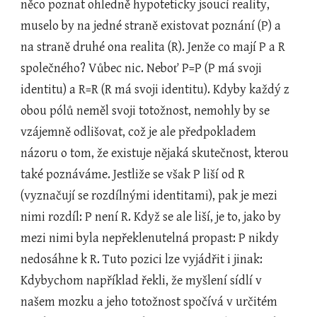
něco poznat ohledně hypoteticky jsoucí reality, 
muselo by na jedné straně existovat poznání (P) a 
na straně druhé ona realita (R). Jenže co mají P a R 
společného? Vůbec nic. Neboť P=P (P má svoji 
identitu) a R=R (R má svoji identitu). Kdyby každý z 
obou pólů neměl svoji totožnost, nemohly by se 
vzájemně odlišovat, což je ale předpokladem 
názoru o tom, že existuje nějaká skutečnost, kterou 
také poznáváme. Jestliže se však P liší od R 
(vyznačují se rozdílnými identitami), pak je mezi 
nimi rozdíl: P není R. Když se ale liší, je to, jako by 
mezi nimi byla nepřeklenutelná propast: P nikdy 
nedosáhne k R. Tuto pozici lze vyjádřit i jinak: 
Kdybychom například řekli, že myšlení sídlí v 
našem mozku a jeho totožnost spočívá v určitém 