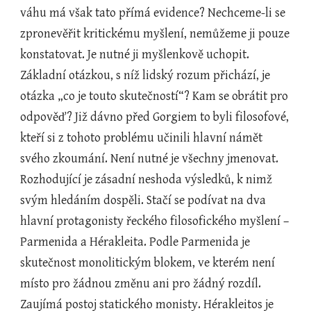
váhu má však tato přímá evidence? Nechceme-li se 
zpronevěřit kritickému myšlení, nemůžeme ji pouze 
konstatovat. Je nutné ji myšlenkově uchopit. 
Základní otázkou, s níž lidský rozum přichází, je 
otázka „co je touto skutečností“? Kam se obrátit pro 
odpověď? Již dávno před Gorgiem to byli filosofové, 
kteří si z tohoto problému učinili hlavní námět 
svého zkoumání. Není nutné je všechny jmenovat. 
Rozhodující je zásadní neshoda výsledků, k nimž 
svým hledáním dospěli. Stačí se podívat na dva 
hlavní protagonisty řeckého filosofického myšlení – 
Parmenida a Hérakleita. Podle Parmenida je 
skutečnost monolitickým blokem, ve kterém není 
místo pro žádnou změnu ani pro žádný rozdíl. 
Zaujímá postoj statického monisty. Hérakleitos je 