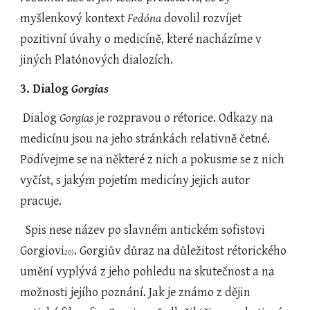
myšlenkový kontext 
Fedóna
 dovolil rozvíjet 
pozitivní úvahy o medicíně, které nacházíme v 
jiných Platónových dialozích.
3. Dialog 
Gorgias
 Dialog 
Gorgias
 je rozpravou o rétorice. Odkazy na 
medicínu jsou na jeho stránkách relativně četné. 
Podívejme se na některé z nich a pokusme se z nich 
vyčíst, s jakým pojetím medicíny jejich autor 
pracuje.
  Spis nese název po slavném antickém sofistovi 
Gorgiovi
. Gorgiův důraz na důležitost rétorického 
20)
umění vyplývá z jeho pohledu na skutečnost a na 
možnosti jejího poznání. Jak je známo z dějin 