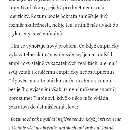
kognitivní úkony, jejichž předmět není zcela 
identický. Rozum podle Sokrata zaměřuje jiný 
rozměr skutečnosti, než je ten, s nímž nás uvádí do 
styku smyslové vnímání
.
8)
  Tím se vynořuje nový problém. Co když empiricky 
vykazatelné skutečnosti nezávisejí jen na dalších 
empiricky stejně vykazatelných realitách, ale mají 
svůj vztah i k něčemu empiricky nedostupnému? 
Odpověď na tuto otázku zatím nechme stranou. I 
bez jejího vyjasnění však už nyní můžeme snadněji 
porozumět Platónovi, když o něco níže vkládá 
Sokratovi do úst následná slova:
Rozumově pak myslí asi nejlépe tehdy, když ji při tom nic 
z těchhle věcí neobtěžuje, ani sluch ani zrak ani žádná 