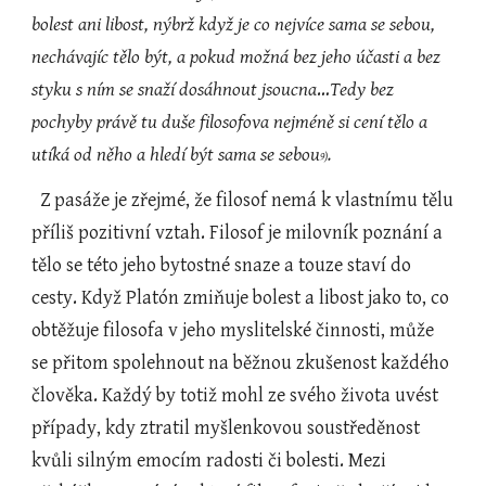
bolest ani libost, nýbrž když je co nejvíce sama se sebou, 
nechávajíc tělo být, a pokud možná bez jeho účasti a bez 
styku s ním se snaží dosáhnout jsoucna
…
Tedy bez 
pochyby právě tu duše filosofova nejméně si cení tělo a 
utíká od něho a hledí být sama se sebou
.
9)
  Z pasáže je zřejmé, že filosof nemá k vlastnímu tělu 
příliš pozitivní vztah. Filosof je milovník poznání a 
tělo se této jeho bytostné snaze a touze staví do 
cesty. Když Platón zmiňuje bolest a libost jako to, co 
obtěžuje filosofa v jeho myslitelské činnosti, může 
se přitom spolehnout na běžnou zkušenost každého 
člověka. Každý by totiž mohl ze svého života uvést 
případy, kdy ztratil myšlenkovou soustředěnost 
kvůli silným emocím radosti či bolesti. Mezi 