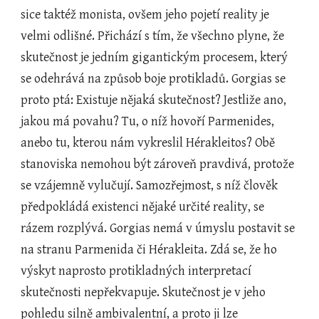
sice taktéž monista, ovšem jeho pojetí reality je 
velmi odlišné. Přichází s tím, že všechno plyne, že 
skutečnost je jedním gigantickým procesem, který 
se odehrává na způsob boje protikladů. Gorgias se 
proto ptá: Existuje nějaká skutečnost? Jestliže ano, 
jakou má povahu? Tu, o níž hovoří Parmenides, 
anebo tu, kterou nám vykreslil Hérakleitos? Obě 
stanoviska nemohou být zároveň pravdivá, protože 
se vzájemně vylučují. Samozřejmost, s níž člověk 
předpokládá existenci nějaké určité reality, se 
rázem rozplývá. Gorgias nemá v úmyslu postavit se 
na stranu Parmenida či Hérakleita. Zdá se, že ho 
výskyt naprosto protikladných interpretací 
skutečnosti nepřekvapuje. Skutečnost je v jeho 
pohledu silně ambivalentní, a proto ji lze 