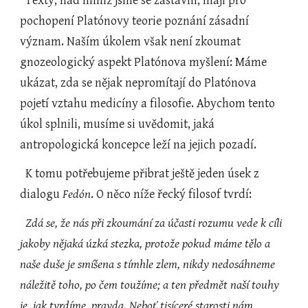
  Texty, nad nimiž jsme se zastavili, mají pro 
pochopení Platónovy teorie poznání zásadní 
význam. Naším úkolem však není zkoumat 
gnozeologický aspekt Platónova myšlení: Máme 
ukázat, zda se nějak nepromítají do Platónova 
pojetí vztahu medicíny a filosofie. Abychom tento 
úkol splnili, musíme si uvědomit, jaká 
antropologická koncepce leží na jejich pozadí.
  K tomu potřebujeme přibrat ještě jeden úsek z 
dialogu 
Fedón
. O něco níže řecký filosof tvrdí:
Zdá se, že nás při zkoumání za účasti rozumu vede k cíli 
jakoby nějaká úzká stezka, protože pokud máme tělo a 
naše duše je smíšena s tímhle zlem, nikdy nedosáhneme 
náležitě toho, po čem toužíme; a ten předmět naší touhy 
je, jak tvrdíme, pravda. Neboť tisíceré starosti nám 