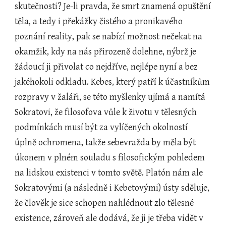
skutečnosti? Je-li pravda, že smrt znamená opuštění 
těla, a tedy i překážky čistého a pronikavého 
poznání reality, pak se nabízí možnost nečekat na 
okamžik, kdy na nás přirozeně dolehne, nýbrž je 
žádoucí ji přivolat co nejdříve, nejlépe nyní a bez 
jakéhokoli odkladu. Kebes, který patří k účastníkům 
rozpravy v žaláři, se této myšlenky ujímá a namítá 
Sokratovi, že filosofova vůle k životu v tělesných 
podmínkách musí být za vylíčených okolností 
úplně ochromena, takže sebevražda by měla být 
úkonem v plném souladu s filosofickým pohledem 
na lidskou existenci v tomto světě. Platón nám ale 
Sokratovými (a následně i Kebetovými) ústy sděluje, 
že člověk je sice schopen nahlédnout zlo tělesné 
existence, zároveň ale dodává, že ji je třeba vidět v 