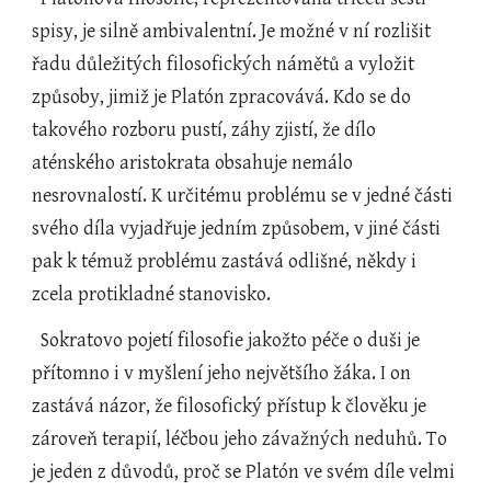
spisy, je silně ambivalentní. Je možné v ní rozlišit 
řadu důležitých filosofických námětů a vyložit 
způsoby, jimiž je Platón zpracovává. Kdo se do 
takového rozboru pustí, záhy zjistí, že dílo 
aténského aristokrata obsahuje nemálo 
nesrovnalostí. K určitému problému se v jedné části 
svého díla vyjadřuje jedním způsobem, v jiné části 
pak k témuž problému zastává odlišné, někdy i 
zcela protikladné stanovisko.
  Sokratovo pojetí filosofie jakožto péče o duši je 
přítomno i v myšlení jeho největšího žáka. I on 
zastává názor, že filosofický přístup k člověku je 
zároveň terapií, léčbou jeho závažných neduhů. To 
je jeden z důvodů, proč se Platón ve svém díle velmi 