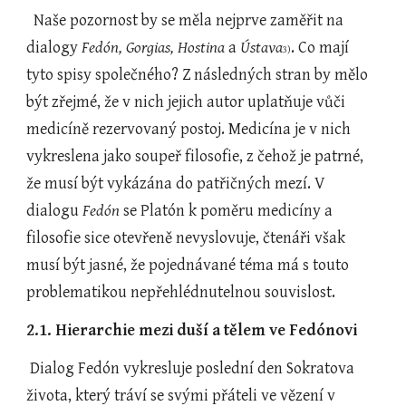
  Naše pozornost by se měla nejprve zaměřit na 
dialogy 
Fedón, Gorgias, Hostina
 a 
Ústava
. Co mají 
3)
tyto spisy společného? Z následných stran by mělo 
být zřejmé, že v nich jejich autor uplatňuje vůči 
medicíně rezervovaný postoj. Medicína je v nich 
vykreslena jako soupeř filosofie, z čehož je patrné, 
že musí být vykázána do patřičných mezí. V 
dialogu 
Fedón
 se Platón k poměru medicíny a 
filosofie sice otevřeně nevyslovuje, čtenáři však 
musí být jasné, že pojednávané téma má s touto 
problematikou nepřehlédnutelnou souvislost.
2.1. Hierarchie mezi duší a tělem ve Fedónovi
 Dialog Fedón vykresluje poslední den Sokratova 
života, který tráví se svými přáteli ve vězení v 