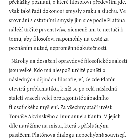
překážky poznání, o které filosofovi především jde, 
však také řadí dokonce i smysly zraku a sluchu. Ve 
srovnání s ostatními smysly jim sice podle Platóna 
náleží určité prvenství
, nicméně ani to nestačí k 
10)
tomu, aby filosofovi napomohly na cestě za 
poznáním nutné, neproměnné skutečnosti.
  Nároky na dosažení opravdové filosofické znalosti 
jsou velké. Kdo má alespoň určité ponětí o 
následných dějinách filosofie, ví, že zde Platón 
otevírá problematiku, k níž se po celá následná 
staletí vraceli velcí protagonisté západního 
filosofického myšlení. Za všechny stačí uvést 
Tomáše Akvinského a Immanuela Kanta. V jejich 
díle narážíme na místa, která s příslušnými 
pasážemi Platónova dialogu nepochybně souvisejí. 